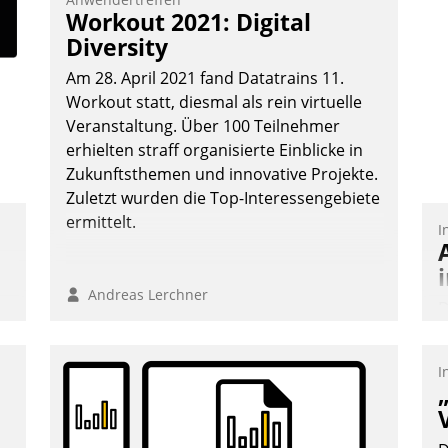
Workout 2021: Digital
Diversity
Am 28. April 2021 fand Datatrains 11.
Workout statt, diesmal als rein virtuelle
Veranstaltung. Über 100 Teilnehmer
erhielten straff organisierte Einblicke in
Zukunftsthemen und innovative Projekte.
Zuletzt wurden die Top-Interessengebiete
ermittelt.
I
Andreas Lerchner
D
S
i
I
u
o
S