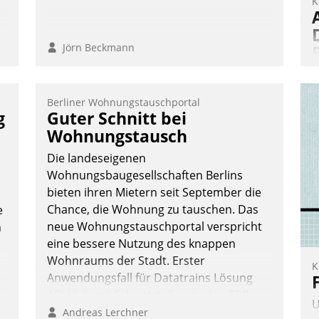
K
Jörn Beckmann
Berliner Wohnungstauschportal
A
g
Guter Schnitt bei
I
Wohnungstausch
n
Die landeseigenen
A
Wohnungsbaugesellschaften Berlins
a
bieten ihren Mietern seit September die
M
Chance, die Wohnung zu tauschen. Das
e
G
neue Wohnungstauschportal verspricht
n
E
eine bessere Nutzung des knappen
Wohnraums der Stadt. Erster
K
Anwendungsfall für Datatrains Lösung
API-Hub mit Schnittstellen zu den ERP-
U
Systemen der Unternehmen.
Andreas Lerchner