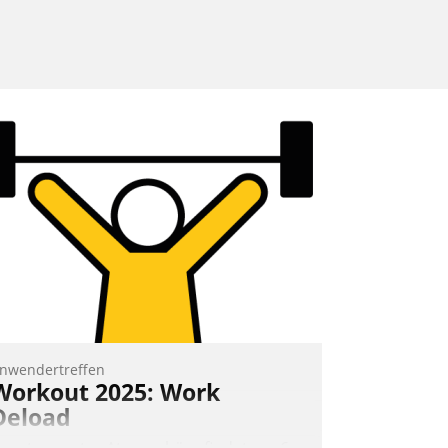
nwendertreffen
Workout 2025: Work
Deload
n entspannter Atmosphäre findet am 6.