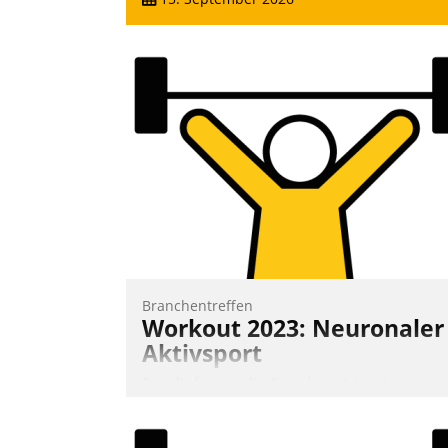
Branchentreffen
Workout 2023: Neuronaler
Aktivsport
Erst lieferten die Speaker visionäre
Impulse, dann wurden die Gäste selbst
aktiv und sammelten methodisch