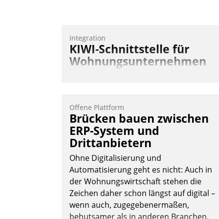
Integration
KIWI-Schnittstelle für
Wohnungsunternehmen
KIWI, der Anbieter für digitalen
Türzugang, kooperiert mit dem
Beratungs- und
Offene Plattform
Softwareentwicklungshaus Datatrain.
Brücken bauen zwischen
ERP-System und
Drittanbietern
Ohne Digitalisierung und
Automatisierung geht es nicht: Auch in
der Wohnungswirtschaft stehen die
Andreas Lerchner
Zeichen daher schon längst auf digital –
wenn auch, zugegebenermaßen,
behutsamer als in anderen Branchen.