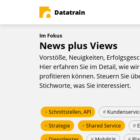
Datatrain
Im Fokus
News plus Views
Vorstöße, Neuigkeiten, Erfolgsgesc
Hier erfahren Sie im Detail, wie wir
profitieren können. Steuern Sie üb
Stichworte, was Sie interessiert.
×
Schnittstellen, API
#
Kundenservic
×
Strategie
×
Shared Service
#
×
Dienstleister
#
Mobilität
#
Pla