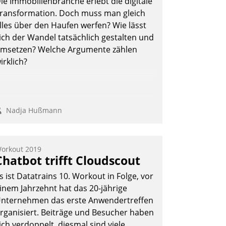
ie Immobilienbranche erlebt die digitale
ohnungsunternehmen – und
ransformation. Doch muss man gleich
eschleunigt damit den Weg vom
lles über den Haufen werfen? Wie lässt
ieteranliegen zum Dienstleisterauftrag.
ich der Wandel tatsächlich gestalten und
Nadja Hußmann
msetzen? Welche Argumente zählen
irklich?
Nadja Hußmann
orkout 2019
Chatbot trifft Cloudscout
s ist Datatrains 10. Workout in Folge, vor
inem Jahrzehnt hat das 20-jährige
nternehmen das erste Anwendertreffen
rganisiert. Beiträge und Besucher haben
ich verdoppelt, diesmal sind viele