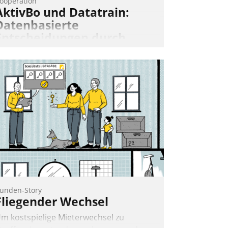
ooperation
AktivBo und Datatrain:
Datenbasierte
Entscheidungen durch
automatisierte
Mieterbefragungen
ktivBo und Datatrain kooperieren –
mmobilienunternehmen profitieren: Die
ahtlose Integration der Lösungen von
ktivBo und Datatrain ermöglicht
utomatisiert ausgelöste, zielgerichtete
ieterbefragungen – eine starke
rundlage für intelligente, datengestützte
ntscheidungen.
unden-Story
Fliegender Wechsel
m kostspielige Mieterwechsel zu