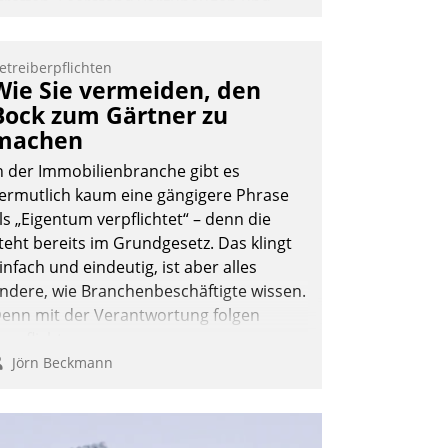
traffen, Leerstand vorzubeugen und
kteure wie Prozesse fließend zu
ernetzen, nutzt die Berliner Gewobag
etreiberpflichten
eit Jahresbeginn eine Überblick, Einsicht
Wie Sie vermeiden, den
nd Eingriff bietende Lösung. Zur
Bock zum Gärtner zu
ntwicklung setzte man auf
machen
loudtechnologie, bewährte und Startup-
artner sowie erstmals agile
n der Immobilienbranche gibt es
rojektmethoden.
ermutlich kaum eine gängigere Phrase
ls „Eigentum verpflichtet“ – denn die
Nadja Hußmann
teht bereits im Grundgesetz. Das klingt
infach und eindeutig, ist aber alles
ndere, wie Branchenbeschäftigte wissen.
enn mit der Verantwortung folgen
erpflichtungen.
Jörn Beckmann