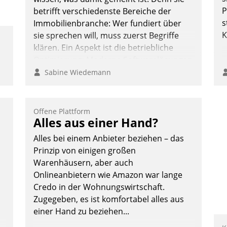
Nadja Hußmann
P
betrifft verschiedenste Bereiche der
s
Immobilienbranche: Wer fundiert über
K
sie sprechen will, muss zuerst Begriffe
klären. Ein Aspekt ist die betriebliche
Optimierung: Moderne Softwarelösungen
ermöglichen große Einsparungen durch
Sabine Wiedemann
optimierte und automatisierte Prozesse.
Doch man darf nicht zu viel erwarten:
Allein mit der Einführung einer neuen
Offene Plattform
Alles aus einer Hand?
Software ist es nicht getan. Die
Digitalisierung erfordert von
Alles bei einem Anbieter beziehen – das
Unternehmen die Bereitschaft, sich zu
Prinzip von einigen großen
überprüfen, zu hinterfragen und zu
Warenhäusern, aber auch
verändern.
Onlineanbietern wie Amazon war lange
Credo in der Wohnungswirtschaft.
Zugegeben, es ist komfortabel alles aus
einer Hand zu beziehen...