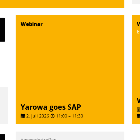
u
K
F
Webinar
W
m
E
z
u
Yarowa goes SAP
2. Juli 2026
11:00
–
11:30
Anwendertreffen