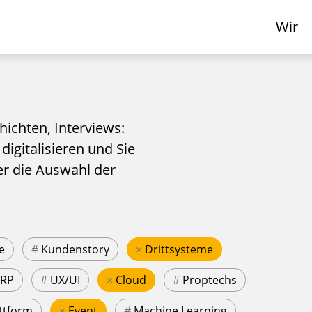
Wir
hichten, Interviews:
 digitalisieren und Sie
er die Auswahl der
e
#
Kundenstory
×
Drittsysteme
ERP
#
UX/UI
×
Cloud
#
Proptechs
ttform
×
Event
#
Machine Learning