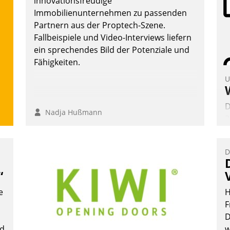
innovationsfreudige
Wohnungsunternehmen – und
Immobilienunternehmen zu passenden
beschleunigt damit den Weg vom
Partnern aus der Proptech-Szene.
Mieteranliegen zum Dienstleisterauftrag.
Fallbeispiele und Video-Interviews liefern
Nadja Hußmann
ein sprechendes Bild der Potenziale und
Fähigkeiten.
U
D
Nadja Hußmann
2
V
z
D
D
H
“
a
e
H
W
F
K
D
E
nd
w