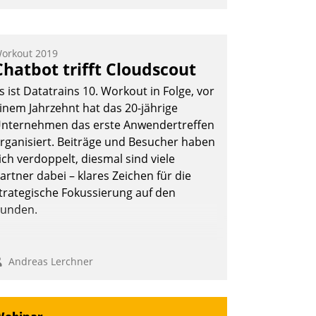
nwendertreffen am 27. April 2022
rhielten die Teilnehmerinnen und
eilnehmer kurzweilige Einblicke in
orkout 2019
Chatbot trifft Cloudscout
nnovative Cloud-Strategien und -
ösungen mit hohem Zukunftspotenzial.
s ist Datatrains 10. Workout in Folge, vor
inem Jahrzehnt hat das 20-jährige
nternehmen das erste Anwendertreffen
rganisiert. Beiträge und Besucher haben
Andreas Lerchner
ich verdoppelt, diesmal sind viele
artner dabei – klares Zeichen für die
trategische Fokussierung auf den
unden.
Andreas Lerchner