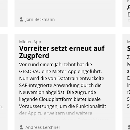
K
Jörn Beckmann
Mieter-App
M
A
Vorreiter setzt erneut auf
I
Zugpferd
Z
n
M
Vor rund einem Jahrzehnt hat die
A
s
GESOBAU eine Mieter-App eingeführt.
a
D
Nun wird die von Datatrain entwickelte
M
I
SAP-integrierte Anwendung durch die
G
f
Neuversion abgelöst. Die zugrunde
E
S
liegende Cloudplattform bietet ideale
S
Voraussetzungen, um die Funktionalität
n.
der App zu erweitern und weitere
innovative Apps, auch von Drittanbietern,
in SAP zu integrieren.
Andreas Lerchner