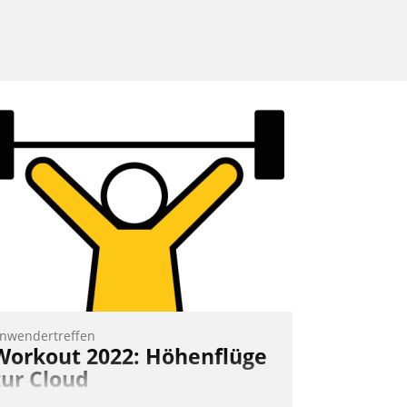
nwendertreffen
Workout 2022: Höhenflüge
zur Cloud
eim virtuellen Datatrain-