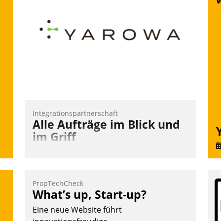
Vernetzungsideen fürs Quartier.
Dazwischen zeigte Datatrain, was es
Neues zu bieten hat.
Nadja Hußmann
Integrationspartnerschaft
Alle Aufträge im Blick und
im Griff
Das Proptech Yarowa setzt auf SAP-
Schnittstellenkompetenz: Datatrain
integriert Yarowas Portal zur Vergabe
PropTechCheck
und Verwaltung von Aufträgen der
What’s up, Start-up?
operativen Instandhaltung in die SAP-
Eine neue Website führt
Systemlandschaft deutscher