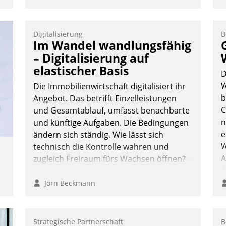
Digitalisierung
B
Im Wandel wandlungsfähig
– Digitalisierung auf
elastischer Basis
D
W
Die Immobilienwirtschaft digitalisiert ihr
b
Angebot. Das betrifft Einzelleistungen
C
und Gesamtablauf, umfasst benachbarte
n
und künftige Aufgaben. Die Bedingungen
e
ändern sich ständig. Wie lässt sich
W
technisch die Kontrolle wahren und
A
zugleich Freiraum fürs Wachsen öffnen?
A
S
Jörn Beckmann
e
Strategische Partnerschaft
B