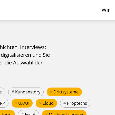
Wir
hichten, Interviews:
 digitalisieren und Sie
er die Auswahl der
e
#
Kundenstory
×
Drittsysteme
ERP
×
UX/UI
×
Cloud
#
Proptechs
ttform
#
Event
×
Machine Learning