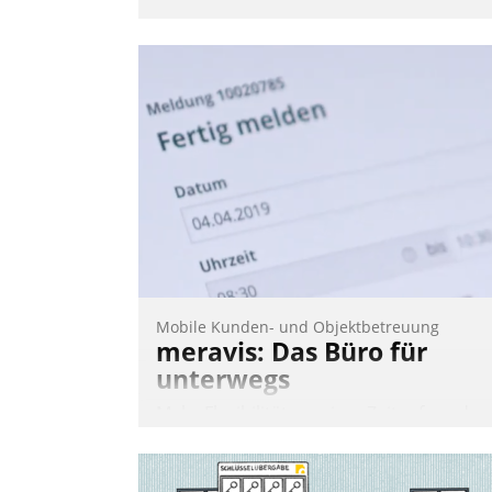
Mobile Kunden- und Objektbetreuung
meravis: Das Büro für
unterwegs
Mehr Flexibilität, weniger Zeitaufwand
und eine einfache Bedienung - das
verspricht das aktuelle Cockpit für mobil
Mitarbeiter von Datatrain. Die meravis