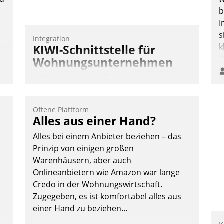
b
I
s
Integration
k
KIWI-Schnittstelle für
O
Wohnungsunternehmen
e
KIWI, der Anbieter für digitalen
o
Türzugang, kooperiert mit dem
D
Beratungs- und
A
Offene Plattform
Softwareentwicklungshaus Datatrain.
Alles aus einer Hand?
S
D
Alles bei einem Anbieter beziehen – das
U
Prinzip von einigen großen
ü
Warenhäusern, aber auch
v
Onlineanbietern wie Amazon war lange
Credo in der Wohnungswirtschaft.
Andreas Lerchner
Zugegeben, es ist komfortabel alles aus
einer Hand zu beziehen...