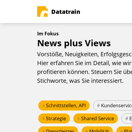
Datatrain
Im Fokus
News plus Views
Vorstöße, Neuigkeiten, Erfolgsgesc
Hier erfahren Sie im Detail, wie wir
profitieren können. Steuern Sie üb
Stichworte, was Sie interessiert.
×
Schnittstellen, API
#
Kundenservic
×
Strategie
×
Shared Service
#
×
Dienstleister
×
Mobilität
×
Pla