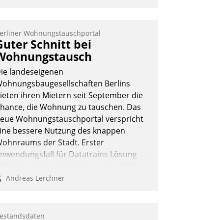
erliner Wohnungstauschportal
Guter Schnitt bei
Wohnungstausch
ie landeseigenen
ohnungsbaugesellschaften Berlins
ieten ihren Mietern seit September die
hance, die Wohnung zu tauschen. Das
eue Wohnungstauschportal verspricht
ine bessere Nutzung des knappen
ohnraums der Stadt. Erster
nwendungsfall für Datatrains Lösung
PI-Hub mit Schnittstellen zu den ERP-
ystemen der Unternehmen.
Andreas Lerchner
estandsdaten