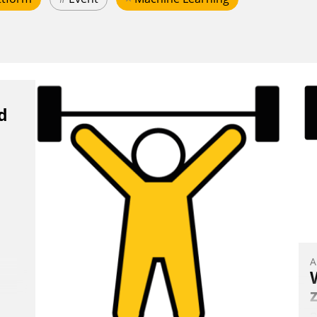
d
A
B