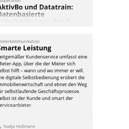
ooperation
AktivBo und Datatrain:
Datenbasierte
Entscheidungen durch
automatisierte
Mieterbefragungen
ieterkommunikation
ktivBo und Datatrain kooperieren –
Smarte Leistung
mmobilienunternehmen profitieren: Die
eitgemäßer Kundenservice umfasst eine
ahtlose Integration der Lösungen von
ieter-App, über die der Mieter sich
ktivBo und Datatrain ermöglicht
elbst hilft – wann und wo immer er will.
utomatisiert ausgelöste, zielgerichtete
ie digitale Selbstbedienung erobert die
ieterbefragungen – eine starke
mmobilienwirtschaft und ebnet den Weg
rundlage für intelligente, datengestützte
ür selbstlaufende Geschäftsprozesse.
ntscheidungen.
elbst ist der Kunde und smart der
erviceanbieter.
Nadja Hußmann