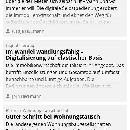
von AktivBo und
über die der Mieter sich selbst hilft – wann und wo
Datatrain ermöglicht
immer er will. Die digitale Selbstbedienung erobert
automatisiert ausgelöste,
die Immobilienwirtschaft und ebnet den Weg für
zielgerichtete
selbstlaufende Geschäftsprozesse. Selbst ist der
Mieterbefragungen – eine
Kunde und smart der Serviceanbieter.
Nadja Hußmann
starke Grundlage für
intelligente,
Digitalisierung
datengestützte
Im Wandel wandlungsfähig –
Entscheidungen.
Digitalisierung auf elastischer Basis
Die Immobilienwirtschaft digitalisiert ihr Angebot. Das
betrifft Einzelleistungen und Gesamtablauf, umfasst
benachbarte und künftige Aufgaben. Die
Bedingungen ändern sich ständig. Wie lässt sich
technisch die Kontrolle wahren und zugleich Freiraum
Jörn Beckmann
fürs Wachsen öffnen?
Berliner Wohnungstauschportal
Guter Schnitt bei Wohnungstausch
Die landeseigenen Wohnungsbaugesellschaften