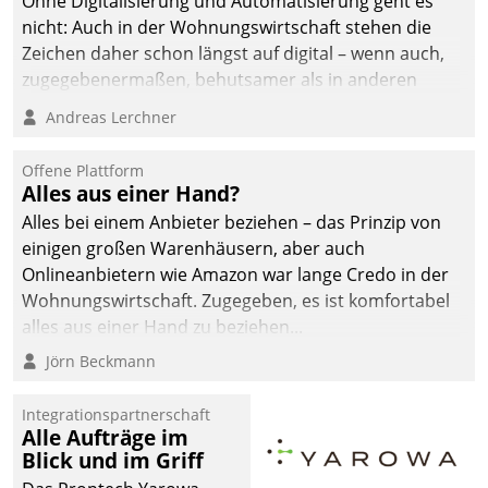
Ohne Digitalisierung und Automatisierung geht es
die Bereitschaft, sich zu überprüfen, zu hinterfragen
nicht: Auch in der Wohnungswirtschaft stehen die
und zu verändern.
Zeichen daher schon längst auf digital – wenn auch,
zugegebenermaßen, behutsamer als in anderen
Branchen.
Andreas Lerchner
Offene Plattform
Alles aus einer Hand?
Alles bei einem Anbieter beziehen – das Prinzip von
einigen großen Warenhäusern, aber auch
Onlineanbietern wie Amazon war lange Credo in der
Wohnungswirtschaft. Zugegeben, es ist komfortabel
alles aus einer Hand zu beziehen...
Jörn Beckmann
Integrationspartnerschaft
Alle Aufträge im
Blick und im Griff