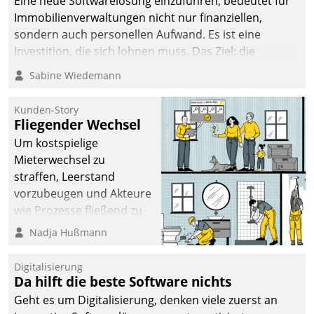
Eine neue Softwarelösung einzuführen, bedeutet für
Immobilienverwaltungen nicht nur finanziellen,
sondern auch personellen Aufwand. Es ist eine
Investition, die sich lohnen muss. Das Ziel: die
nachhaltige Optimierung der Geschäftsabläufe. Damit
Sabine Wiedemann
dieses Ziel erreicht wird, sollten einige Grundregeln
befolgt werden.
Kunden-Story
Fliegender Wechsel
Um kostspielige
Mieterwechsel zu
straffen, Leerstand
vorzubeugen und Akteure
wie Prozesse fließend zu
vernetzen, nutzt die
Nadja Hußmann
Berliner Gewobag seit
Jahresbeginn eine
Digitalisierung
Überblick, Einsicht und
Da hilft die beste Software nichts
Eingriff bietende Lösung.
Geht es um Digitalisierung, denken viele zuerst an
Zur Entwicklung setzte