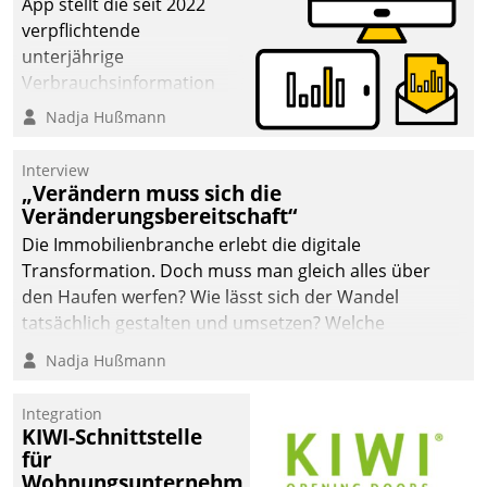
App stellt die seit 2022
verpflichtende
unterjährige
Verbrauchsinformation
schnell, zuverlässig und
Nadja Hußmann
leicht bekömmlich bereit:
Die monatlichen
Interview
Mitteilungen zum
„Verändern muss sich die
Veränderungsbereitschaft“
Heizungs- und
Wasserverbrauch gehen
Die Immobilienbranche erlebt die digitale
automatisiert, vollständig
Transformation. Doch muss man gleich alles über
und auf Wunsch über
den Haufen werfen? Wie lässt sich der Wandel
mehrere zuvor
tatsächlich gestalten und umsetzen? Welche
festgelegte
Argumente zählen wirklich?
Nadja Hußmann
Kommunikationswege bei
den Empfängern ein.
Integration
KIWI-Schnittstelle
für
Wohnungsunternehmen