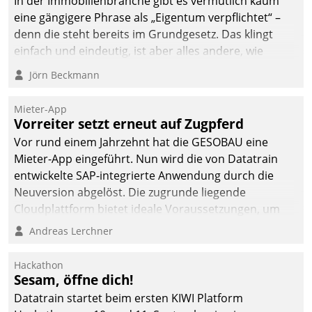
In der Immobilienbranche gibt es vermutlich kaum
eine gängigere Phrase als „Eigentum verpflichtet“ –
denn die steht bereits im Grundgesetz. Das klingt
einfach und eindeutig, ist aber alles andere, wie
Branchenbeschäftigte wissen. Denn mit der
Jörn Beckmann
Verantwortung folgen Verpflichtungen.
Mieter-App
Vorreiter setzt erneut auf Zugpferd
Vor rund einem Jahrzehnt hat die GESOBAU eine
Mieter-App eingeführt. Nun wird die von Datatrain
entwickelte SAP-integrierte Anwendung durch die
Neuversion abgelöst. Die zugrunde liegende
Cloudplattform bietet ideale Voraussetzungen, um
die Funktionalität der App zu erweitern und weitere
Andreas Lerchner
innovative Apps, auch von Drittanbietern, in SAP zu
integrieren.
Hackathon
Sesam, öffne dich!
Datatrain startet beim ersten KIWI Platform