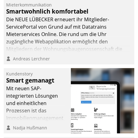
dafür ein Team
Mieterkommunikation
Smartwohnlich komfortabel
bestehend aus
Wohnungsunternehmen
Die NEUE LÜBECKER erneuert ihr Mitglieder-
und PropTech.
ServicePortal von Grund auf mit Datatrains
Mieterservices Online. Die rund um die Uhr
zugängliche Webapplikation ermöglicht den
Mitgliedern der Wohnungs­bau­genossenschaft die
Kontaktaufnahme per Smartphone, Tablet oder PC.
Andreas Lerchner
Kundenstory
Smart gemanagt
Mit neuen SAP-
integrierten Lösungen
und einheitlichen
Prozessen ist das
Immobilienmanagement
der Bayerischen
Nadja Hußmann
Versorgungskammer im