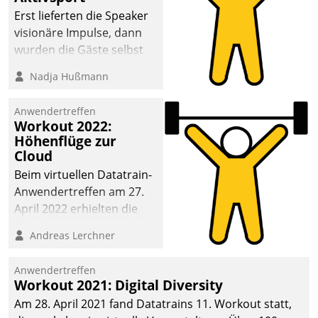
anspruchsvollen
Erst lieferten die Speaker
Aufgaben und
visionäre Impulse, dann
abnehmendem
wurden die Gäste selbst
Nachwuchs?
aktiv und sammelten
Nadja Hußmann
methodisch
Vernetzungsideen fürs
Anwendertreffen
Quartier. Dazwischen
Workout 2022:
zeigte Datatrain, was es
Höhenflüge zur
Neues zu bieten hat.
Cloud
Beim virtuellen Datatrain-
Anwendertreffen am 27.
April 2022 erhielten die
Teilnehmerinnen und
Andreas Lerchner
Teilnehmer kurzweilige
Einblicke in innovative
Anwendertreffen
Cloud-Strategien und -
Workout 2021: Digital Diversity
Lösungen mit hohem
Am 28. April 2021 fand Datatrains 11. Workout statt,
Zukunftspotenzial.