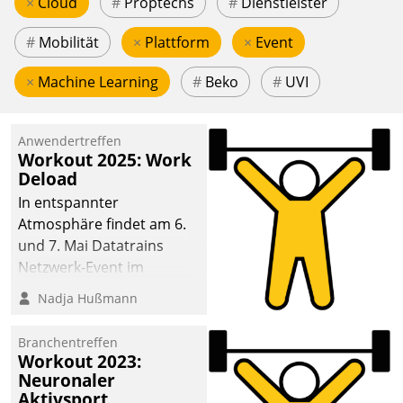
×
Cloud
#
Proptechs
#
Dienstleister
#
Mobilität
×
Plattform
×
Event
×
Machine Learning
#
Beko
#
UVI
Anwendertreffen
Workout 2025: Work
Deload
In entspannter
Atmosphäre findet am 6.
und 7. Mai Datatrains
Netzwerk-Event im
Kunden- und Partnerkreis
Nadja Hußmann
statt. Zentrale Frage: Wie
lassen sich
Branchentreffen
Mammutprojekte
Workout 2023:
meistern und Workloads
Neuronaler
Aktivsport
wuppen – bei zunehmend