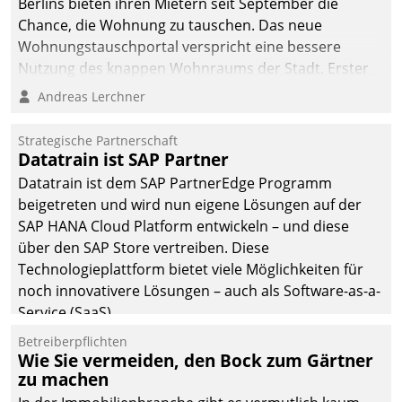
Berlins bieten ihren Mietern seit September die
Chance, die Wohnung zu tauschen. Das neue
Wohnungstauschportal verspricht eine bessere
Nutzung des knappen Wohnraums der Stadt. Erster
Anwendungsfall für Datatrains Lösung API-Hub mit
Andreas Lerchner
Schnittstellen zu den ERP-Systemen der
Unternehmen.
Strategische Partnerschaft
Datatrain ist SAP Partner
Datatrain ist dem SAP PartnerEdge Programm
beigetreten und wird nun eigene Lösungen auf der
SAP HANA Cloud Platform entwickeln – und diese
über den SAP Store vertreiben. Diese
Technologieplattform bietet viele Möglichkeiten für
noch innovativere Lösungen – auch als Software-as-a-
Service (SaaS).
Betreiberpflichten
Wie Sie vermeiden, den Bock zum Gärtner
zu machen