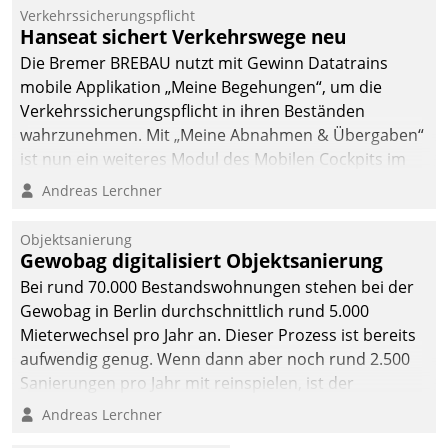
Verkehrssicherungspflicht
Hanseat sichert Verkehrswege neu
Die Bremer BREBAU nutzt mit Gewinn Datatrains
mobile Applikation „Meine Begehungen“, um die
Verkehrssicherungspflicht in ihren Beständen
wahrzunehmen. Mit „Meine Abnahmen & Übergaben“
ist nun ein weiteres Modul des Mobilen Cockpits im
Einsatz.
Andreas Lerchner
Objektsanierung
Gewobag digitalisiert Objektsanierung
Bei rund 70.000 Bestandswohnungen stehen bei der
Gewobag in Berlin durchschnittlich rund 5.000
Mieterwechsel pro Jahr an. Dieser Prozess ist bereits
aufwendig genug. Wenn dann aber noch rund 2.500
Sanierungen pro Jahr mit reinspielen, ist der
Betreuungs- und Organisationsaufwand immens. Im
Andreas Lerchner
Rahmen ihrer Digitalisierungsstrategie hat das