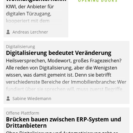
KIWI, der Anbieter für
digitalen Türzugang,
kooperiert mit dem
Beratungs- und
Andreas Lerchner
Softwareentwicklungshaus
Datatrain.
Digitalisierung
Digitalisierung bedeutet Veränderung
Heilsversprechen, Modewort, großes Fragezeichen?
Alle reden von Digitalisierung, aber die Wenigsten
wissen, was damit gemeint ist. Denn sie betrifft
verschiedenste Bereiche der Immobilienbranche: Wer
fundiert über sie sprechen will, muss zuerst Begriffe
klären. Ein Aspekt ist die betriebliche Optimierung:
Sabine Wiedemann
Moderne Softwarelösungen ermöglichen große
Einsparungen durch optimierte und automatisierte
Offene Plattform
Prozesse. Doch man darf nicht zu viel erwarten: Allein
Brücken bauen zwischen ERP-System und
Drittanbietern
mit der Einführung einer neuen Software ist es nicht
getan. Die Digitalisierung erfordert von Unternehmen