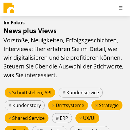
Im Fokus
News plus Views
Vorstöße, Neuigkeiten, Erfolgsgeschichten,
Interviews: Hier erfahren Sie im Detail, wie
wir digitalisieren und Sie profitieren können.
Steuern Sie über die Auswahl der Stichworte,
was Sie interessiert.
×
Schnittstellen, API
#
Kundenservice
#
Kundenstory
×
Drittsysteme
×
Strategie
×
Shared Service
#
ERP
×
UX/UI