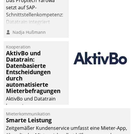
Das Proptech Yarowa
setzt auf SAP-
Schnittstellenkompetenz:
Datatrain integriert
Yarowas Portal zur
Nadja Hußmann
Vergabe und Verwaltung
von Aufträgen der
Kooperation
operativen
AktivBo und
Instandhaltung in die
Datatrain:
Datenbasierte
SAP-Systemlandschaft
Entscheidungen
deutscher
durch
Wohnungsunternehmen
automatisierte
– und beschleunigt damit
Mieterbefragungen
den Weg vom
AktivBo und Datatrain
Mieteranliegen zum
kooperieren –
Dienstleisterauftrag.
Immobilienunternehmen
Mieterkommunikation
Smarte Leistung
profitieren: Die nahtlose
Integration der Lösungen
Zeitgemäßer Kundenservice umfasst eine Mieter-App,