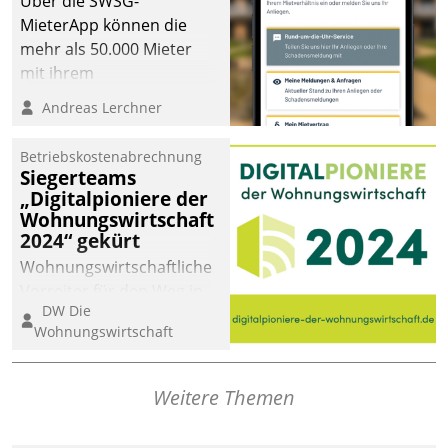
Über die SWSG-
MieterApp können die
mehr als 50.000 Mieter
mit ihrem
Wohnungsunternehmen
Andreas Lerchner
kommunizieren, auf dem
Laufenden bleiben, Daten
Betriebskostenabrechnung
einsehen und ändern
Siegerteams
oder
„Digitalpioniere der
Wohnungswirtschaft
Schadensmeldungen
2024“ gekürt
abgeben – rund um die
Uhr.
Wohnungswirtschaftliche
Vorreiter für den Weg in
DW Die
eine digitale Zukunft zu
Wohnungswirtschaft
finden, ist das Ziel des
Awards „Digitalpioniere
der
Weitere Themen
Wohnungswirtschaft“.
Bewerben können sich