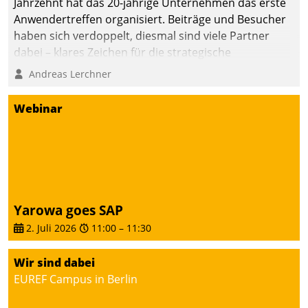
Jahrzehnt hat das 20-jährige Unternehmen das erste
Anwendertreffen organisiert. Beiträge und Besucher
haben sich verdoppelt, diesmal sind viele Partner
dabei – klares Zeichen für die strategische
Fokussierung auf den Kunden.
Andreas Lerchner
Webinar
Yarowa goes SAP
2. Juli 2026
11:00
–
11:30
Wir sind dabei
EUREF Campus in Berlin