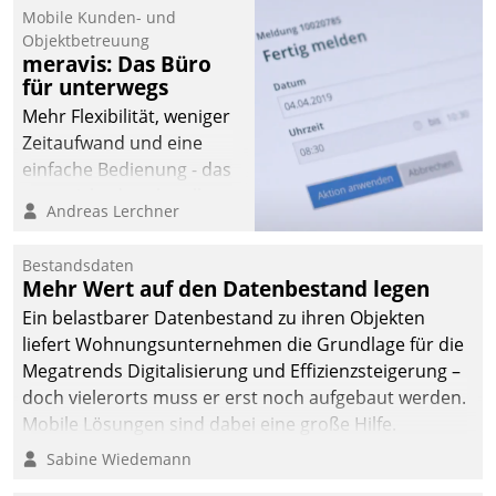
Mobile Kunden- und
Objektbetreuung
meravis: Das Büro
für unterwegs
Mehr Flexibilität, weniger
Zeitaufwand und eine
einfache Bedienung - das
verspricht das aktuelle
Andreas Lerchner
Cockpit für mobile
Mitarbeiter von
Bestandsdaten
Datatrain. Die meravis
Mehr Wert auf den Datenbestand legen
Wohnungsbau- und
Ein belastbarer Datenbestand zu ihren Objekten
Immobilien GmbH hat
liefert Wohnungsunternehmen die Grundlage für die
sich dabei für den Betrieb
Megatrends Digitalisierung und Effizienzsteigerung –
der Lösung über die SAP
doch vielerorts muss er erst noch aufgebaut werden.
Cloud Platform
Mobile Lösungen sind dabei eine große Hilfe.
entschieden - als erstes
Sabine Wiedemann
Unternehmen am
Wohnungsmarkt.