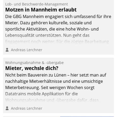
Ressort Kapitalanlage für
Lob- und Beschwerde-Management
künftige Aufgaben und
Motzen in Mannheim erlaubt
Herausforderungen
Die GBG Mannheim engagiert sich umfassend für ihre
gerüstet.
Mieter. Dazu gehören kulturelle, soziale und
sportliche Aktivitäten, die eine hohe Wohn- und
Lebensqualität unterstützen. Nun geht das
Engagement noch weiter: Für die zügige Bearbeitung
von Beschwerden – oder Lob – richtet das
Andreas Lerchner
Unternehmen mit Datatrains Applikation fürs Lob-
und Beschwerde-Management einen eigenen Kanal
Wohnungsabnahme & -übergabe
ein.
Mieter, wechsle dich?
Nicht beim Bauverein zu Lünen – hier setzt man auf
nachhaltige Mietverhältnisse und eine umsichtige
Mieterbetreuung. Seit wenigen Wochen sorgt
Datatrains mobile Applikation für die
Wohnungsabnahme und -übergabe dafür, dass
Mieter wohlgeordnet kommen und, so es sein muss,
Andreas Lerchner
gehen können.