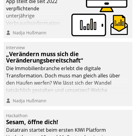
App stellt die seit 2022
verpflichtende
unterjährige
Verbrauchsinformation
schnell, zuverlässig und
Nadja Hußmann
leicht bekömmlich bereit:
Die monatlichen
Interview
Mitteilungen zum
„Verändern muss sich die
Veränderungsbereitschaft“
Heizungs- und
Wasserverbrauch gehen
Die Immobilienbranche erlebt die digitale
automatisiert, vollständig
Transformation. Doch muss man gleich alles über
und auf Wunsch über
den Haufen werfen? Wie lässt sich der Wandel
mehrere zuvor
tatsächlich gestalten und umsetzen? Welche
festgelegte
Argumente zählen wirklich?
Nadja Hußmann
Kommunikationswege bei
den Empfängern ein.
Hackathon
Sesam, öffne dich!
Datatrain startet beim ersten KIWI Platform