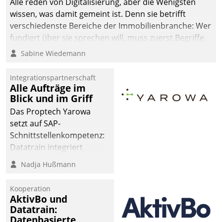
Alle reden von Digitalisierung, aber die Wenigsten
wissen, was damit gemeint ist. Denn sie betrifft
verschiedenste Bereiche der Immobilienbranche: Wer
fundiert über sie sprechen will, muss zuerst Begriffe
klären. Ein Aspekt ist die betriebliche Optimierung:
Sabine Wiedemann
Moderne Softwarelösungen ermöglichen große
Einsparungen durch optimierte und automatisierte
Integrationspartnerschaft
Prozesse. Doch man darf nicht zu viel erwarten: Allein
Alle Aufträge im
Blick und im Griff
mit der Einführung einer neuen Software ist es nicht
getan. Die Digitalisierung erfordert von Unternehmen
Das Proptech Yarowa
die Bereitschaft, sich zu überprüfen, zu hinterfragen
setzt auf SAP-
und zu verändern.
Schnittstellenkompetenz:
Datatrain integriert
Yarowas Portal zur
Nadja Hußmann
Vergabe und Verwaltung
von Aufträgen der
Kooperation
operativen
AktivBo und
Instandhaltung in die
Datatrain:
Datenbasierte
SAP-Systemlandschaft