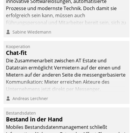
innovative Softwarelösungen, automatisierte
Prozesse und modernste Technik. Doch damit sie
erfolgreich sein kann, müssen auch
Führungspersonal und Mitarbeiter bereit sein, sich zu
verändern und anzupassen, sonst werden sie an ihr
Sabine Wiedemann
scheitern.
Kooperation
Chat-fit
Die Zusammenarbeit zwischen AT Estate und
Datatrain ermöglicht Vermietern auf der einen und
Mietern auf der anderen Seite die messengerbasierte
Kommunikation: Mieter erreichen Akteure des
Unternehmens jetzt direkt per Messenger,
Mitarbeiter oder Dienstleister empfangen oder
Andreas Lerchner
versenden die Nachrichten via Cockpit.
Bestandsdaten
Bestand in der Hand
Mobiles Bestandsdatenmanagement schließt