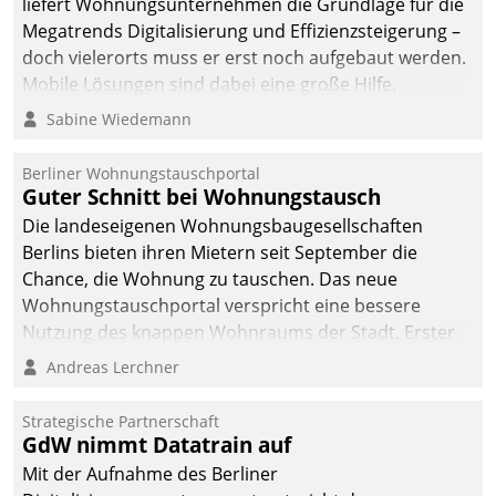
liefert Wohnungsunternehmen die Grundlage für die
sich dabei für den Betrieb
Megatrends Digitalisierung und Effizienzsteigerung –
der Lösung über die SAP
doch vielerorts muss er erst noch aufgebaut werden.
Cloud Platform
Mobile Lösungen sind dabei eine große Hilfe.
entschieden - als erstes
Sabine Wiedemann
Unternehmen am
Wohnungsmarkt.
Berliner Wohnungstauschportal
Guter Schnitt bei Wohnungstausch
Die landeseigenen Wohnungsbaugesellschaften
Berlins bieten ihren Mietern seit September die
Chance, die Wohnung zu tauschen. Das neue
Wohnungstauschportal verspricht eine bessere
Nutzung des knappen Wohnraums der Stadt. Erster
Anwendungsfall für Datatrains Lösung API-Hub mit
Andreas Lerchner
Schnittstellen zu den ERP-Systemen der
Unternehmen.
Strategische Partnerschaft
GdW nimmt Datatrain auf
Mit der Aufnahme des Berliner