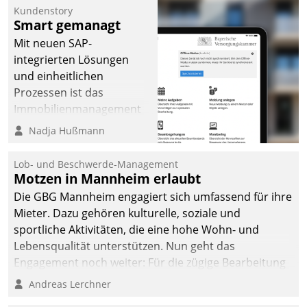
Kundenstory
Smart gemanagt
Mit neuen SAP-
integrierten Lösungen
und einheitlichen
Prozessen ist das
Immobilienmanagement
der Bayerischen
Nadja Hußmann
Versorgungskammer im
Ressort Kapitalanlage für
Lob- und Beschwerde-Management
künftige Aufgaben und
Motzen in Mannheim erlaubt
Herausforderungen
Die GBG Mannheim engagiert sich umfassend für ihre
gerüstet.
Mieter. Dazu gehören kulturelle, soziale und
sportliche Aktivitäten, die eine hohe Wohn- und
Lebensqualität unterstützen. Nun geht das
Engagement noch weiter: Für die zügige Bearbeitung
von Beschwerden – oder Lob – richtet das
Andreas Lerchner
Unternehmen mit Datatrains Applikation fürs Lob-