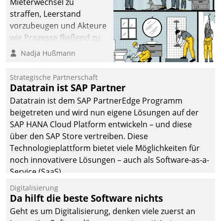
Mieterwechsel zu
straffen, Leerstand
vorzubeugen und Akteure
wie Prozesse fließend zu
vernetzen, nutzt die
Nadja Hußmann
Berliner Gewobag seit
Jahresbeginn eine
Strategische Partnerschaft
Überblick, Einsicht und
Datatrain ist SAP Partner
Eingriff bietende Lösung.
Datatrain ist dem SAP PartnerEdge Programm
Zur Entwicklung setzte
beigetreten und wird nun eigene Lösungen auf der
man auf
SAP HANA Cloud Platform entwickeln – und diese
Cloudtechnologie,
über den SAP Store vertreiben. Diese
bewährte und Startup-
Technologieplattform bietet viele Möglichkeiten für
Partner sowie erstmals
noch innovativere Lösungen – auch als Software-as-a-
agile Projektmethoden.
Service (SaaS).
Digitalisierung
Da hilft die beste Software nichts
Geht es um Digitalisierung, denken viele zuerst an