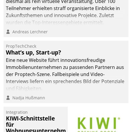
diesmal als rein virtuelle Veranstaltung. Über 100
Teilnehmer erhielten straff organisierte Einblicke in
Zukunftsthemen und innovative Projekte. Zuletzt
wurden die Top-Interessengebiete ermittelt.
Andreas Lerchner
PropTechCheck
What’s up, Start-up?
Eine neue Website führt innovationsfreudige
Immobilienunternehmen zu passenden Partnern aus
der Proptech-Szene. Fallbeispiele und Video-
Interviews liefern ein sprechendes Bild der Potenziale
und Fähigkeiten.
Nadja Hußmann
Integration
KIWI-Schnittstelle
für
Wohnungsunternehmen