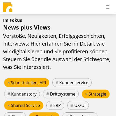
Im Fokus
News plus Views
Vorstöße, Neuigkeiten, Erfolgsgeschichten,
Interviews: Hier erfahren Sie im Detail, wie
wir digitalisieren und Sie profitieren können.
Steuern Sie über die Auswahl der Stichworte,
was Sie interessiert.
×
Schnittstellen, API
#
Kundenservice
#
Kundenstory
#
Drittsysteme
×
Strategie
×
Shared Service
#
ERP
#
UX/UI