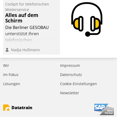
Cockpit für telefonischen
der
Mieterservice
Wohnungswirtschaft“.
Alles auf dem
Bewerben können sich
Schirm
dafür ein Team
Die Berliner GESOBAU
bestehend aus
unterstützt ihren
Wohnungsunternehmen
telefonischen
und PropTech.
Mieterservice mit einem
Nadja Hußmann
digitalen Cockpit, das
situationsbezogen
passende Fragen und
Wir
Impressum
Schlagworte auswirft.
Im Fokus
Datenschutz
Eine intuitive
Dialogführung ermöglicht
Lösungen
Cookie-Einstellungen
dem externen
Newsletter
Serviceteam, Anrufe von
Mietenden zügiger und
Datatrain
effizienter zu bearbeiten.