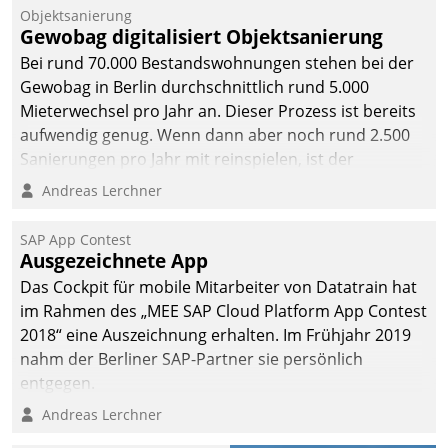
Objektsanierung
Gewobag digitalisiert Objektsanierung
Bei rund 70.000 Bestandswohnungen stehen bei der
Gewobag in Berlin durchschnittlich rund 5.000
Mieterwechsel pro Jahr an. Dieser Prozess ist bereits
aufwendig genug. Wenn dann aber noch rund 2.500
Sanierungen pro Jahr mit reinspielen, ist der
Betreuungs- und Organisationsaufwand immens. Im
Andreas Lerchner
Rahmen ihrer Digitalisierungsstrategie hat das
kommunale Wohnungsbauunternehmen daher
SAP App Contest
gemeinsam mit der Berliner Datatrain GmbH den
Ausgezeichnete App
Teilprozess der Objektsanierung digitalisiert.
Das Cockpit für mobile Mitarbeiter von Datatrain hat
im Rahmen des „MEE SAP Cloud Platform App Contest
2018“ eine Auszeichnung erhalten. Im Frühjahr 2019
nahm der Berliner SAP-Partner sie persönlich
entgegen.
Andreas Lerchner