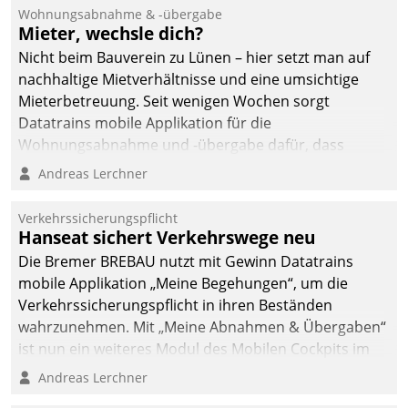
und Beschwerde-Management einen eigenen Kanal
Wohnungsabnahme & -übergabe
ein.
Mieter, wechsle dich?
Nicht beim Bauverein zu Lünen – hier setzt man auf
nachhaltige Mietverhältnisse und eine umsichtige
Mieterbetreuung. Seit wenigen Wochen sorgt
Datatrains mobile Applikation für die
Wohnungsabnahme und -übergabe dafür, dass
Mieter wohlgeordnet kommen und, so es sein muss,
Andreas Lerchner
gehen können.
Verkehrssicherungspflicht
Hanseat sichert Verkehrswege neu
Die Bremer BREBAU nutzt mit Gewinn Datatrains
mobile Applikation „Meine Begehungen“, um die
Verkehrssicherungspflicht in ihren Beständen
wahrzunehmen. Mit „Meine Abnahmen & Übergaben“
ist nun ein weiteres Modul des Mobilen Cockpits im
Einsatz.
Andreas Lerchner