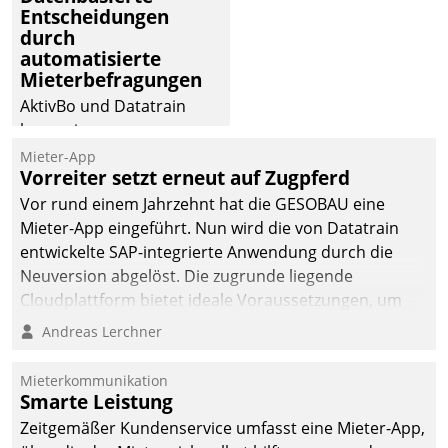
Entscheidungen
deutscher
durch
Wohnungsunternehmen
automatisierte
– und beschleunigt damit
Mieterbefragungen
den Weg vom
AktivBo und Datatrain
Mieteranliegen zum
kooperieren –
Dienstleisterauftrag.
Immobilienunternehmen
Mieter-App
Vorreiter setzt erneut auf Zugpferd
profitieren: Die nahtlose
Integration der Lösungen
Vor rund einem Jahrzehnt hat die GESOBAU eine
von AktivBo und
Mieter-App eingeführt. Nun wird die von Datatrain
Datatrain ermöglicht
entwickelte SAP-integrierte Anwendung durch die
automatisiert ausgelöste,
Neuversion abgelöst. Die zugrunde liegende
zielgerichtete
Cloudplattform bietet ideale Voraussetzungen, um
Mieterbefragungen – eine
die Funktionalität der App zu erweitern und weitere
Andreas Lerchner
starke Grundlage für
innovative Apps, auch von Drittanbietern, in SAP zu
intelligente,
integrieren.
Mieterkommunikation
datengestützte
Smarte Leistung
Entscheidungen.
Zeitgemäßer Kundenservice umfasst eine Mieter-App,