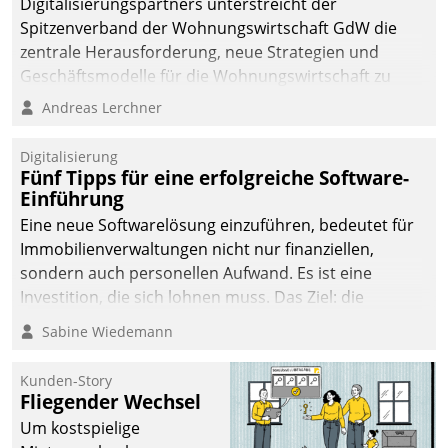
Digitalisierungspartners unterstreicht der
Spitzenverband der Wohnungswirtschaft GdW die
zentrale Herausforderung, neue Strategien und
Geschäftsmodelle für die Wohnungswirtschaft zu
entwickeln.
Andreas Lerchner
Digitalisierung
Fünf Tipps für eine erfolgreiche Software-
Einführung
Eine neue Softwarelösung einzuführen, bedeutet für
Immobilienverwaltungen nicht nur finanziellen,
sondern auch personellen Aufwand. Es ist eine
Investition, die sich lohnen muss. Das Ziel: die
nachhaltige Optimierung der Geschäftsabläufe. Damit
Sabine Wiedemann
dieses Ziel erreicht wird, sollten einige Grundregeln
befolgt werden.
Kunden-Story
Fliegender Wechsel
Um kostspielige