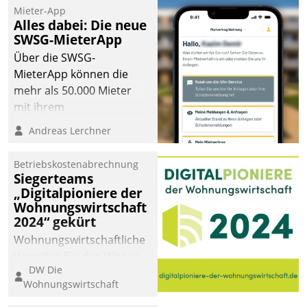
Mieter-App
Alles dabei: Die neue
SWSG-MieterApp
Über die SWSG-
MieterApp können die
mehr als 50.000 Mieter
mit ihrem
Wohnungsunternehmen
Andreas Lerchner
kommunizieren, auf dem
Laufenden bleiben, Daten
Betriebskostenabrechnung
einsehen und ändern
Siegerteams
oder
„Digitalpioniere der
Wohnungswirtschaft
Schadensmeldungen
2024“ gekürt
abgeben – rund um die
Uhr.
Wohnungswirtschaftliche
Vorreiter für den Weg in
DW Die
eine digitale Zukunft zu
Wohnungswirtschaft
finden, ist das Ziel des
Awards „Digitalpioniere