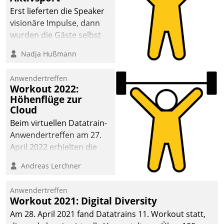
anspruchsvollen
Erst lieferten die Speaker
Aufgaben und
visionäre Impulse, dann
abnehmendem
wurden die Gäste selbst
Nachwuchs?
aktiv und sammelten
Nadja Hußmann
methodisch
Vernetzungsideen fürs
Anwendertreffen
Quartier. Dazwischen
Workout 2022:
zeigte Datatrain, was es
Höhenflüge zur
Neues zu bieten hat.
Cloud
Beim virtuellen Datatrain-
Anwendertreffen am 27.
April 2022 erhielten die
Teilnehmerinnen und
Andreas Lerchner
Teilnehmer kurzweilige
Einblicke in innovative
Anwendertreffen
Cloud-Strategien und -
Workout 2021: Digital Diversity
Lösungen mit hohem
Am 28. April 2021 fand Datatrains 11. Workout statt,
Zukunftspotenzial.