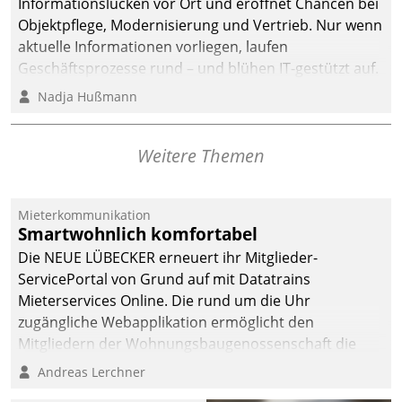
Informationslücken vor Ort und eröffnet Chancen bei
Objektpflege, Modernisierung und Vertrieb. Nur wenn
aktuelle Informationen vorliegen, laufen
Geschäftsprozesse rund – und blühen IT-gestützt auf.
Nadja Hußmann
Weitere Themen
Mieterkommunikation
Smartwohnlich komfortabel
Die NEUE LÜBECKER erneuert ihr Mitglieder-
ServicePortal von Grund auf mit Datatrains
Mieterservices Online. Die rund um die Uhr
zugängliche Webapplikation ermöglicht den
Mitgliedern der Wohnungs­bau­genossenschaft die
Kontaktaufnahme per Smartphone, Tablet oder PC.
Andreas Lerchner