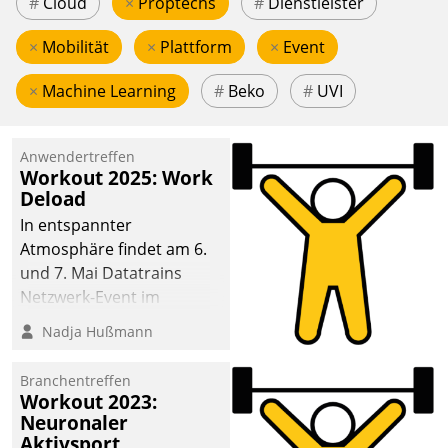
#
Cloud
×
Proptechs
#
Dienstleister
×
Mobilität
×
Plattform
×
Event
×
Machine Learning
#
Beko
#
UVI
Anwendertreffen
Workout 2025: Work
Deload
In entspannter
Atmosphäre findet am 6.
und 7. Mai Datatrains
Netzwerk-Event im
Kunden- und Partnerkreis
Nadja Hußmann
statt. Zentrale Frage: Wie
lassen sich
Branchentreffen
Mammutprojekte
Workout 2023:
meistern und Workloads
Neuronaler
Aktivsport
wuppen – bei zunehmend