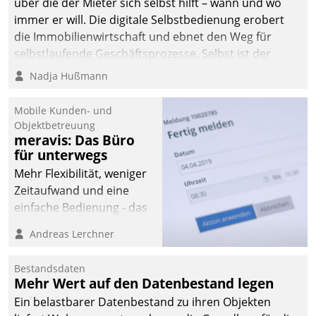
über die der Mieter sich selbst hilft – wann und wo
immer er will. Die digitale Selbstbedienung erobert
die Immobilienwirtschaft und ebnet den Weg für
selbstlaufende Geschäftsprozesse. Selbst ist der
Kunde und smart der Serviceanbieter.
Nadja Hußmann
Mobile Kunden- und
Objektbetreuung
meravis: Das Büro
für unterwegs
Mehr Flexibilität, weniger
Zeitaufwand und eine
einfache Bedienung - das
verspricht das aktuelle
Andreas Lerchner
Cockpit für mobile
Mitarbeiter von
Bestandsdaten
Datatrain. Die meravis
Mehr Wert auf den Datenbestand legen
Wohnungsbau- und
Ein belastbarer Datenbestand zu ihren Objekten
Immobilien GmbH hat