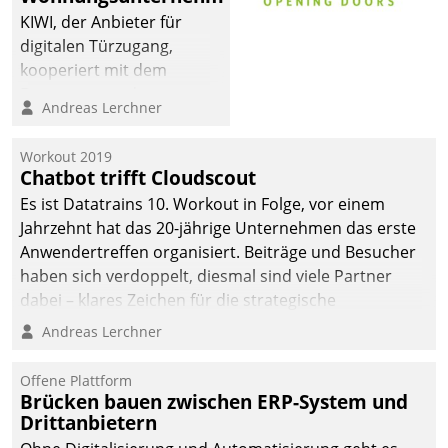
KIWI, der Anbieter für
digitalen Türzugang,
kooperiert mit dem
Beratungs- und
Andreas Lerchner
Softwareentwicklungshaus
Datatrain.
Workout 2019
Chatbot trifft Cloudscout
Es ist Datatrains 10. Workout in Folge, vor einem
Jahrzehnt hat das 20-jährige Unternehmen das erste
Anwendertreffen organisiert. Beiträge und Besucher
haben sich verdoppelt, diesmal sind viele Partner
dabei – klares Zeichen für die strategische
Fokussierung auf den Kunden.
Andreas Lerchner
Offene Plattform
Brücken bauen zwischen ERP-System und
Drittanbietern