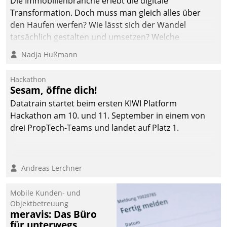
Die Immobilienbranche erlebt die digitale
automatisiert, vollständig
Transformation. Doch muss man gleich alles über
und auf Wunsch über
den Haufen werfen? Wie lässt sich der Wandel
mehrere zuvor
tatsächlich gestalten und umsetzen? Welche
festgelegte
Argumente zählen wirklich?
Nadja Hußmann
Kommunikationswege bei
den Empfängern ein.
Hackathon
Sesam, öffne dich!
Datatrain startet beim ersten KIWI Platform
Hackathon am 10. und 11. September in einem von
drei PropTech-Teams und landet auf Platz 1.
Andreas Lerchner
Mobile Kunden- und
Objektbetreuung
meravis: Das Büro
für unterwegs