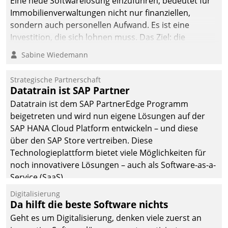
Eine neue Softwarelösung einzuführen, bedeutet für
Immobilienverwaltungen nicht nur finanziellen,
sondern auch personellen Aufwand. Es ist eine
Investition, die sich lohnen muss. Das Ziel: die
nachhaltige Optimierung der Geschäftsabläufe. Damit
Sabine Wiedemann
dieses Ziel erreicht wird, sollten einige Grundregeln
befolgt werden.
Strategische Partnerschaft
Datatrain ist SAP Partner
Datatrain ist dem SAP PartnerEdge Programm
beigetreten und wird nun eigene Lösungen auf der
SAP HANA Cloud Platform entwickeln – und diese
über den SAP Store vertreiben. Diese
Technologieplattform bietet viele Möglichkeiten für
noch innovativere Lösungen – auch als Software-as-a-
Service (SaaS).
Digitalisierung
Da hilft die beste Software nichts
Geht es um Digitalisierung, denken viele zuerst an