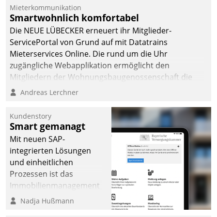
Dialogführung ermöglicht
Mieterkommunikation
Smartwohnlich komfortabel
dem externen
Serviceteam, Anrufe von
Die NEUE LÜBECKER erneuert ihr Mitglieder-
Mietenden zügiger und
ServicePortal von Grund auf mit Datatrains
effizienter zu bearbeiten.
Mieterservices Online. Die rund um die Uhr
zugängliche Webapplikation ermöglicht den
Mitgliedern der Wohnungs­bau­genossenschaft die
Kontaktaufnahme per Smartphone, Tablet oder PC.
Andreas Lerchner
Kundenstory
Smart gemanagt
Mit neuen SAP-
integrierten Lösungen
und einheitlichen
Prozessen ist das
Immobilienmanagement
der Bayerischen
Nadja Hußmann
Versorgungskammer im