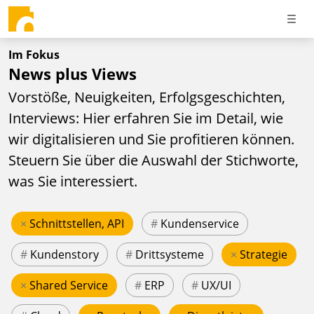
Im Fokus
News plus Views
Vorstöße, Neuigkeiten, Erfolgsgeschichten,
Interviews: Hier erfahren Sie im Detail, wie
wir digitalisieren und Sie profitieren können.
Steuern Sie über die Auswahl der Stichworte,
was Sie interessiert.
×
Schnittstellen, API
#
Kundenservice
#
Kundenstory
#
Drittsysteme
×
Strategie
×
Shared Service
#
ERP
#
UX/UI