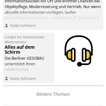
Informationslücken vor Ort und eröffnet Chancen bei
Objektpflege, Modernisierung und Vertrieb. Nur wenn
aktuelle Informationen vorliegen, laufen
Geschäftsprozesse rund – und blühen IT-gestützt auf.
Nadja Hußmann
Cockpit für telefonischen
Mieterservice
Alles auf dem
Schirm
Die Berliner GESOBAU
unterstützt ihren
telefonischen
Mieterservice mit einem
Nadja Hußmann
digitalen Cockpit, das
situationsbezogen
passende Fragen und
Weitere Themen
Schlagworte auswirft.
Eine intuitive