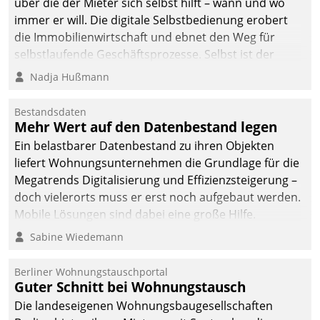
über die der Mieter sich selbst hilft – wann und wo
immer er will. Die digitale Selbstbedienung erobert
die Immobilienwirtschaft und ebnet den Weg für
selbstlaufende Geschäftsprozesse. Selbst ist der
Kunde und smart der Serviceanbieter.
Nadja Hußmann
Bestandsdaten
Mehr Wert auf den Datenbestand legen
Ein belastbarer Datenbestand zu ihren Objekten
liefert Wohnungsunternehmen die Grundlage für die
Megatrends Digitalisierung und Effizienzsteigerung –
doch vielerorts muss er erst noch aufgebaut werden.
Mobile Lösungen sind dabei eine große Hilfe.
Sabine Wiedemann
Berliner Wohnungstauschportal
Guter Schnitt bei Wohnungstausch
Die landeseigenen Wohnungsbaugesellschaften