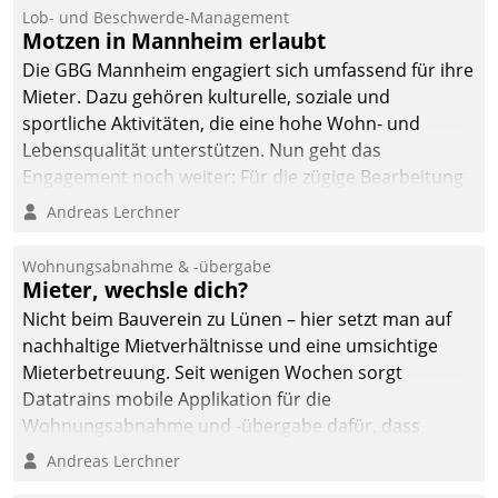
Ressort Kapitalanlage für
Lob- und Beschwerde-Management
künftige Aufgaben und
Motzen in Mannheim erlaubt
Herausforderungen
Die GBG Mannheim engagiert sich umfassend für ihre
gerüstet.
Mieter. Dazu gehören kulturelle, soziale und
sportliche Aktivitäten, die eine hohe Wohn- und
Lebensqualität unterstützen. Nun geht das
Engagement noch weiter: Für die zügige Bearbeitung
von Beschwerden – oder Lob – richtet das
Andreas Lerchner
Unternehmen mit Datatrains Applikation fürs Lob-
und Beschwerde-Management einen eigenen Kanal
Wohnungsabnahme & -übergabe
ein.
Mieter, wechsle dich?
Nicht beim Bauverein zu Lünen – hier setzt man auf
nachhaltige Mietverhältnisse und eine umsichtige
Mieterbetreuung. Seit wenigen Wochen sorgt
Datatrains mobile Applikation für die
Wohnungsabnahme und -übergabe dafür, dass
Mieter wohlgeordnet kommen und, so es sein muss,
Andreas Lerchner
gehen können.