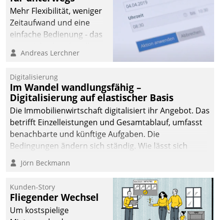
Mehr Flexibilität, weniger
Zeitaufwand und eine
einfache Bedienung - das
verspricht das aktuelle
Andreas Lerchner
Cockpit für mobile
Mitarbeiter von
Digitalisierung
Datatrain. Die meravis
Im Wandel wandlungsfähig –
Wohnungsbau- und
Digitalisierung auf elastischer Basis
Immobilien GmbH hat
Die Immobilienwirtschaft digitalisiert ihr Angebot. Das
sich dabei für den Betrieb
betrifft Einzelleistungen und Gesamtablauf, umfasst
der Lösung über die SAP
benachbarte und künftige Aufgaben. Die
Cloud Platform
Bedingungen ändern sich ständig. Wie lässt sich
entschieden - als erstes
technisch die Kontrolle wahren und zugleich Freiraum
Jörn Beckmann
Unternehmen am
fürs Wachsen öffnen?
Wohnungsmarkt.
Kunden-Story
Fliegender Wechsel
Um kostspielige