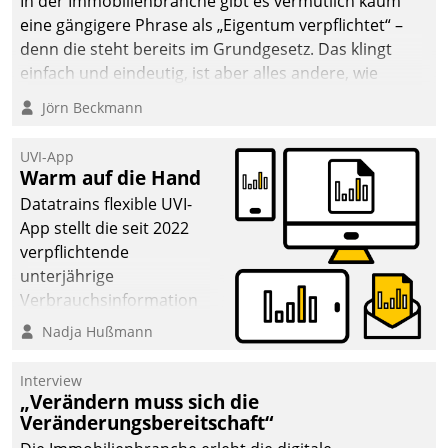
In der Immobilienbranche gibt es vermutlich kaum
eine gängigere Phrase als „Eigentum verpflichtet“ –
denn die steht bereits im Grundgesetz. Das klingt
einfach und eindeutig, ist aber alles andere, wie
Branchenbeschäftigte wissen. Denn mit der
Jörn Beckmann
Verantwortung folgen Verpflichtungen.
UVI-App
Warm auf die Hand
Datatrains flexible UVI-
App stellt die seit 2022
verpflichtende
unterjährige
Verbrauchsinformation
schnell, zuverlässig und
Nadja Hußmann
leicht bekömmlich bereit:
Die monatlichen
Interview
Mitteilungen zum
„Verändern muss sich die
Veränderungsbereitschaft“
Heizungs- und
Wasserverbrauch gehen