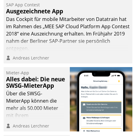
kommunale Wohnungsbauunternehmen daher
SAP App Contest
gemeinsam mit der Berliner Datatrain GmbH den
Ausgezeichnete App
Teilprozess der Objektsanierung digitalisiert.
Das Cockpit für mobile Mitarbeiter von Datatrain hat
im Rahmen des „MEE SAP Cloud Platform App Contest
2018“ eine Auszeichnung erhalten. Im Frühjahr 2019
nahm der Berliner SAP-Partner sie persönlich
entgegen.
Andreas Lerchner
Mieter-App
Alles dabei: Die neue
SWSG-MieterApp
Über die SWSG-
MieterApp können die
mehr als 50.000 Mieter
mit ihrem
Wohnungsunternehmen
Andreas Lerchner
kommunizieren, auf dem