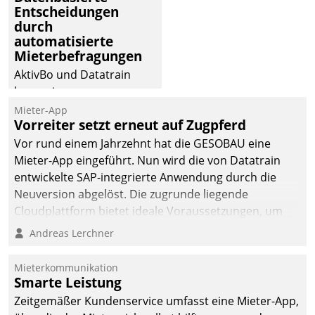
Entscheidungen
die Bereitschaft, sich zu überprüfen, zu hinterfragen
durch
und zu verändern.
automatisierte
Mieterbefragungen
AktivBo und Datatrain
kooperieren –
Immobilienunternehmen
Mieter-App
Vorreiter setzt erneut auf Zugpferd
profitieren: Die nahtlose
Integration der Lösungen
Vor rund einem Jahrzehnt hat die GESOBAU eine
von AktivBo und
Mieter-App eingeführt. Nun wird die von Datatrain
Datatrain ermöglicht
entwickelte SAP-integrierte Anwendung durch die
automatisiert ausgelöste,
Neuversion abgelöst. Die zugrunde liegende
zielgerichtete
Cloudplattform bietet ideale Voraussetzungen, um
Mieterbefragungen – eine
die Funktionalität der App zu erweitern und weitere
Andreas Lerchner
starke Grundlage für
innovative Apps, auch von Drittanbietern, in SAP zu
intelligente,
integrieren.
Mieterkommunikation
datengestützte
Smarte Leistung
Entscheidungen.
Zeitgemäßer Kundenservice umfasst eine Mieter-App,