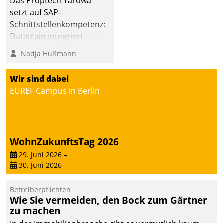
Das Proptech Yarowa
setzt auf SAP-
Schnittstellenkompetenz:
Datatrain integriert
Yarowas Portal zur
Nadja Hußmann
Vergabe und Verwaltung
von Aufträgen der
Wir sind dabei
operativen
EUREF Campus in Berlin
Instandhaltung in die
SAP-Systemlandschaft
deutscher
Wohnungsunternehmen
WohnZukunftsTag 2026
– und beschleunigt damit
29. Juni 2026
–
den Weg vom
30. Juni 2026
Mieteranliegen zum
Dienstleisterauftrag.
Betreiberpflichten
Wie Sie vermeiden, den Bock zum Gärtner
zu machen