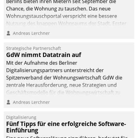
Berlins bieten ihren Mietern seit September die
Chance, die Wohnung zu tauschen. Das neue
Wohnungstauschportal verspricht eine bessere
Nutzung des knappen Wohnraums der Stadt. Erster
Anwendungsfall für Datatrains Lösung API-Hub mit
Andreas Lerchner
Schnittstellen zu den ERP-Systemen der
Unternehmen.
Strategische Partnerschaft
GdW nimmt Datatrain auf
Mit der Aufnahme des Berliner
Digitalisierungspartners unterstreicht der
Spitzenverband der Wohnungswirtschaft GdW die
zentrale Herausforderung, neue Strategien und
Geschäftsmodelle für die Wohnungswirtschaft zu
entwickeln.
Andreas Lerchner
Digitalisierung
Fünf Tipps für eine erfolgreiche Software-
Einführung