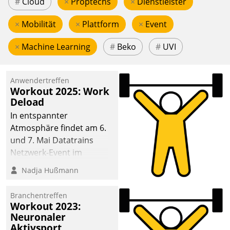
#
Cloud
×
Proptechs
×
Dienstleister
×
Mobilität
×
Plattform
×
Event
×
Machine Learning
#
Beko
#
UVI
Anwendertreffen
Workout 2025: Work
Deload
In entspannter
Atmosphäre findet am 6.
und 7. Mai Datatrains
Netzwerk-Event im
Kunden- und Partnerkreis
Nadja Hußmann
statt. Zentrale Frage: Wie
lassen sich
Branchentreffen
Mammutprojekte
Workout 2023:
meistern und Workloads
Neuronaler
Aktivsport
wuppen – bei zunehmend