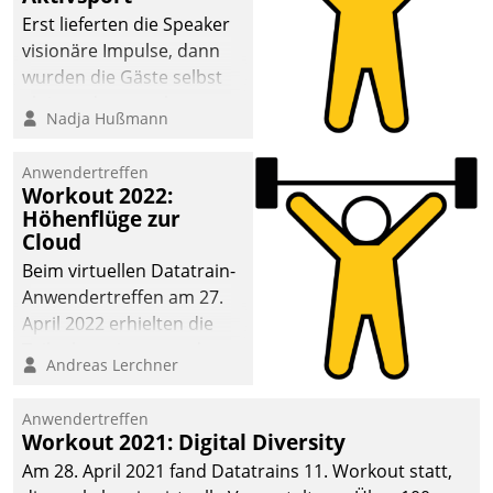
anspruchsvollen
Erst lieferten die Speaker
Aufgaben und
visionäre Impulse, dann
abnehmendem
wurden die Gäste selbst
Nachwuchs?
aktiv und sammelten
Nadja Hußmann
methodisch
Vernetzungsideen fürs
Anwendertreffen
Quartier. Dazwischen
Workout 2022:
zeigte Datatrain, was es
Höhenflüge zur
Neues zu bieten hat.
Cloud
Beim virtuellen Datatrain-
Anwendertreffen am 27.
April 2022 erhielten die
Teilnehmerinnen und
Andreas Lerchner
Teilnehmer kurzweilige
Einblicke in innovative
Anwendertreffen
Cloud-Strategien und -
Workout 2021: Digital Diversity
Lösungen mit hohem
Am 28. April 2021 fand Datatrains 11. Workout statt,
Zukunftspotenzial.