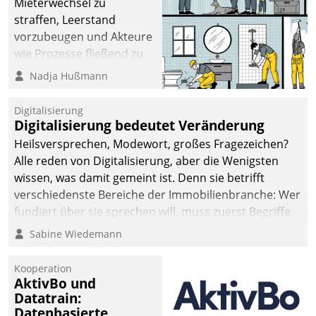
Mieterwechsel zu
straffen, Leerstand
vorzubeugen und Akteure
wie Prozesse fließend zu
vernetzen, nutzt die
Nadja Hußmann
Berliner Gewobag seit
Jahresbeginn eine
Digitalisierung
Überblick, Einsicht und
Digitalisierung bedeutet Veränderung
Eingriff bietende Lösung.
Heilsversprechen, Modewort, großes Fragezeichen?
Zur Entwicklung setzte
Alle reden von Digitalisierung, aber die Wenigsten
man auf
wissen, was damit gemeint ist. Denn sie betrifft
Cloudtechnologie,
verschiedenste Bereiche der Immobilienbranche: Wer
bewährte und Startup-
fundiert über sie sprechen will, muss zuerst Begriffe
Partner sowie erstmals
klären. Ein Aspekt ist die betriebliche Optimierung:
Sabine Wiedemann
agile Projektmethoden.
Moderne Softwarelösungen ermöglichen große
Einsparungen durch optimierte und automatisierte
Kooperation
Prozesse. Doch man darf nicht zu viel erwarten: Allein
AktivBo und
Datatrain:
mit der Einführung einer neuen Software ist es nicht
Datenbasierte
getan. Die Digitalisierung erfordert von Unternehmen