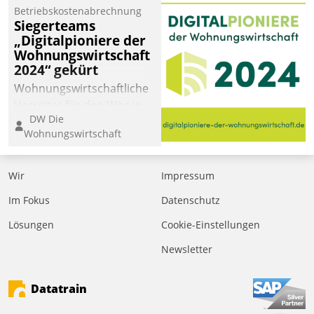
Laufenden bleiben, Daten
Betriebskostenabrechnung
einsehen und ändern
Siegerteams
oder
„Digitalpioniere der
Wohnungswirtschaft
Schadensmeldungen
2024“ gekürt
abgeben – rund um die
Uhr.
Wohnungswirtschaftliche
Vorreiter für den Weg in
DW Die
eine digitale Zukunft zu
Wohnungswirtschaft
finden, ist das Ziel des
Awards „Digitalpioniere
der
Wir
Impressum
Wohnungswirtschaft“.
Im Fokus
Datenschutz
Bewerben können sich
dafür ein Team
Lösungen
Cookie-Einstellungen
bestehend aus
Newsletter
Wohnungsunternehmen
und PropTech.
Datatrain