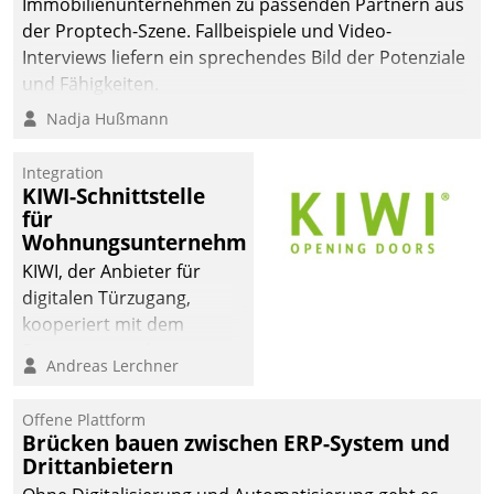
Immobilienunternehmen zu passenden Partnern aus
der Proptech-Szene. Fallbeispiele und Video-
Interviews liefern ein sprechendes Bild der Potenziale
und Fähigkeiten.
Nadja Hußmann
Integration
KIWI-Schnittstelle
für
Wohnungsunternehmen
KIWI, der Anbieter für
digitalen Türzugang,
kooperiert mit dem
Beratungs- und
Andreas Lerchner
Softwareentwicklungshaus
Datatrain.
Offene Plattform
Brücken bauen zwischen ERP-System und
Drittanbietern