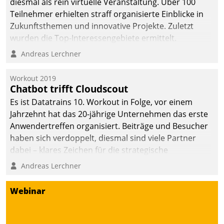
diesmal als rein virtuelle Veranstaltung. Über 100
Teilnehmer erhielten straff organisierte Einblicke in
Zukunftsthemen und innovative Projekte. Zuletzt
wurden die Top-Interessengebiete ermittelt.
Andreas Lerchner
Workout 2019
Chatbot trifft Cloudscout
Es ist Datatrains 10. Workout in Folge, vor einem
Jahrzehnt hat das 20-jährige Unternehmen das erste
Anwendertreffen organisiert. Beiträge und Besucher
haben sich verdoppelt, diesmal sind viele Partner
dabei – klares Zeichen für die strategische
Fokussierung auf den Kunden.
Andreas Lerchner
Webinar