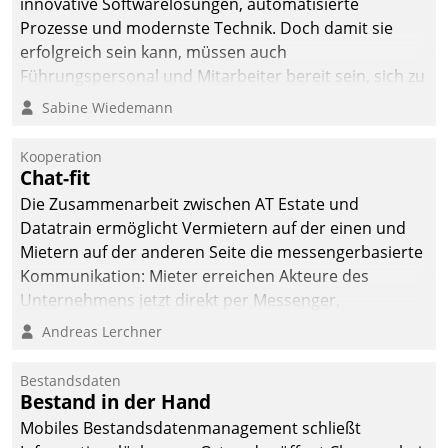
innovative Softwarelösungen, automatisierte
Prozesse und modernste Technik. Doch damit sie
erfolgreich sein kann, müssen auch
Führungspersonal und Mitarbeiter bereit sein, sich zu
verändern und anzupassen, sonst werden sie an ihr
Sabine Wiedemann
scheitern.
Kooperation
Chat-fit
Die Zusammenarbeit zwischen AT Estate und
Datatrain ermöglicht Vermietern auf der einen und
Mietern auf der anderen Seite die messengerbasierte
Kommunikation: Mieter erreichen Akteure des
Unternehmens jetzt direkt per Messenger,
Mitarbeiter oder Dienstleister empfangen oder
Andreas Lerchner
versenden die Nachrichten via Cockpit.
Bestandsdaten
Bestand in der Hand
Mobiles Bestandsdatenmanagement schließt