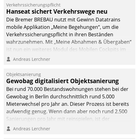
Verkehrssicherungspflicht
Hanseat sichert Verkehrswege neu
Die Bremer BREBAU nutzt mit Gewinn Datatrains
mobile Applikation „Meine Begehungen“, um die
Verkehrssicherungspflicht in ihren Beständen
wahrzunehmen. Mit „Meine Abnahmen & Übergaben“
ist nun ein weiteres Modul des Mobilen Cockpits im
Einsatz.
Andreas Lerchner
Objektsanierung
Gewobag digitalisiert Objektsanierung
Bei rund 70.000 Bestandswohnungen stehen bei der
Gewobag in Berlin durchschnittlich rund 5.000
Mieterwechsel pro Jahr an. Dieser Prozess ist bereits
aufwendig genug. Wenn dann aber noch rund 2.500
Sanierungen pro Jahr mit reinspielen, ist der
Betreuungs- und Organisationsaufwand immens. Im
Andreas Lerchner
Rahmen ihrer Digitalisierungsstrategie hat das