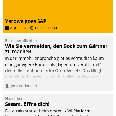
deutscher
Wohnungsunternehmen
– und beschleunigt damit
Yarowa goes SAP
den Weg vom
2. Juli 2026
11:00
–
11:30
Mieteranliegen zum
Dienstleisterauftrag.
Betreiberpflichten
Wie Sie vermeiden, den Bock zum Gärtner
zu machen
In der Immobilienbranche gibt es vermutlich kaum
eine gängigere Phrase als „Eigentum verpflichtet“ –
denn die steht bereits im Grundgesetz. Das klingt
einfach und eindeutig, ist aber alles andere, wie
Branchenbeschäftigte wissen. Denn mit der
Jörn Beckmann
Verantwortung folgen Verpflichtungen.
Hackathon
Sesam, öffne dich!
Datatrain startet beim ersten KIWI Platform