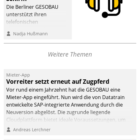
dafür ein Team
Die Berliner GESOBAU
bestehend aus
unterstützt ihren
Wohnungsunternehmen
telefonischen
und PropTech.
Mieterservice mit einem
Nadja Hußmann
digitalen Cockpit, das
situationsbezogen
passende Fragen und
Weitere Themen
Schlagworte auswirft.
Eine intuitive
Dialogführung ermöglicht
Mieter-App
Vorreiter setzt erneut auf Zugpferd
dem externen
Serviceteam, Anrufe von
Vor rund einem Jahrzehnt hat die GESOBAU eine
Mietenden zügiger und
Mieter-App eingeführt. Nun wird die von Datatrain
effizienter zu bearbeiten.
entwickelte SAP-integrierte Anwendung durch die
Neuversion abgelöst. Die zugrunde liegende
Cloudplattform bietet ideale Voraussetzungen, um
die Funktionalität der App zu erweitern und weitere
Andreas Lerchner
innovative Apps, auch von Drittanbietern, in SAP zu