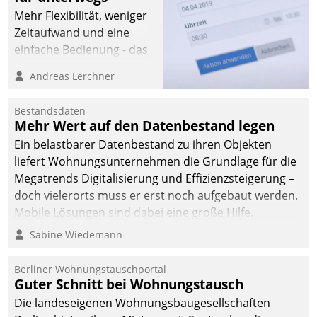
Mehr Flexibilität, weniger
Zeitaufwand und eine
einfache Bedienung - das
verspricht das aktuelle
Andreas Lerchner
Cockpit für mobile
Mitarbeiter von
Bestandsdaten
Datatrain. Die meravis
Mehr Wert auf den Datenbestand legen
Wohnungsbau- und
Ein belastbarer Datenbestand zu ihren Objekten
Immobilien GmbH hat
liefert Wohnungsunternehmen die Grundlage für die
sich dabei für den Betrieb
Megatrends Digitalisierung und Effizienzsteigerung –
der Lösung über die SAP
doch vielerorts muss er erst noch aufgebaut werden.
Cloud Platform
Mobile Lösungen sind dabei eine große Hilfe.
entschieden - als erstes
Sabine Wiedemann
Unternehmen am
Wohnungsmarkt.
Berliner Wohnungstauschportal
Guter Schnitt bei Wohnungstausch
Die landeseigenen Wohnungsbaugesellschaften