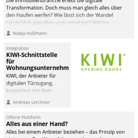
Die Immobilienbranche erlebt die digitale
automatisiert, vollständig
Transformation. Doch muss man gleich alles über
und auf Wunsch über
den Haufen werfen? Wie lässt sich der Wandel
mehrere zuvor
tatsächlich gestalten und umsetzen? Welche
festgelegte
Argumente zählen wirklich?
Nadja Hußmann
Kommunikationswege bei
den Empfängern ein.
Integration
KIWI-Schnittstelle
für
Wohnungsunternehmen
KIWI, der Anbieter für
digitalen Türzugang,
kooperiert mit dem
Beratungs- und
Andreas Lerchner
Softwareentwicklungshaus
Datatrain.
Offene Plattform
Alles aus einer Hand?
Alles bei einem Anbieter beziehen – das Prinzip von