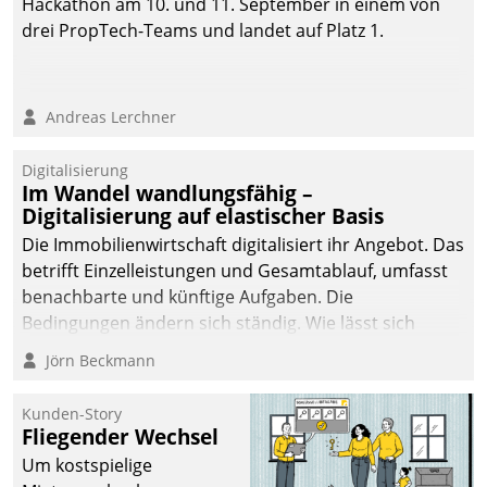
Hackathon am 10. und 11. September in einem von
drei PropTech-Teams und landet auf Platz 1.
Andreas Lerchner
Digitalisierung
Im Wandel wandlungsfähig –
Digitalisierung auf elastischer Basis
Die Immobilienwirtschaft digitalisiert ihr Angebot. Das
betrifft Einzelleistungen und Gesamtablauf, umfasst
benachbarte und künftige Aufgaben. Die
Bedingungen ändern sich ständig. Wie lässt sich
technisch die Kontrolle wahren und zugleich Freiraum
Jörn Beckmann
fürs Wachsen öffnen?
Kunden-Story
Fliegender Wechsel
Um kostspielige