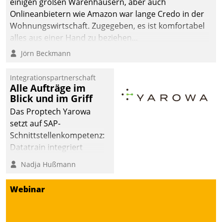
einigen großen Warenhäusern, aber auch
Onlineanbietern wie Amazon war lange Credo in der
Wohnungswirtschaft. Zugegeben, es ist komfortabel
alles aus einer Hand zu beziehen...
Jörn Beckmann
Integrationspartnerschaft
Alle Aufträge im
Blick und im Griff
Das Proptech Yarowa
setzt auf SAP-
Schnittstellenkompetenz:
Datatrain integriert
Yarowas Portal zur
Nadja Hußmann
Vergabe und Verwaltung
von Aufträgen der
Webinar
operativen
Instandhaltung in die
SAP-Systemlandschaft