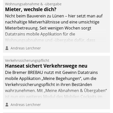
und Beschwerde-Management einen eigenen Kanal
Wohnungsabnahme & -übergabe
ein.
Mieter, wechsle dich?
Nicht beim Bauverein zu Lünen – hier setzt man auf
nachhaltige Mietverhältnisse und eine umsichtige
Mieterbetreuung. Seit wenigen Wochen sorgt
Datatrains mobile Applikation für die
Wohnungsabnahme und -übergabe dafür, dass
Mieter wohlgeordnet kommen und, so es sein muss,
Andreas Lerchner
gehen können.
Verkehrssicherungspflicht
Hanseat sichert Verkehrswege neu
Die Bremer BREBAU nutzt mit Gewinn Datatrains
mobile Applikation „Meine Begehungen“, um die
Verkehrssicherungspflicht in ihren Beständen
wahrzunehmen. Mit „Meine Abnahmen & Übergaben“
ist nun ein weiteres Modul des Mobilen Cockpits im
Einsatz.
Andreas Lerchner