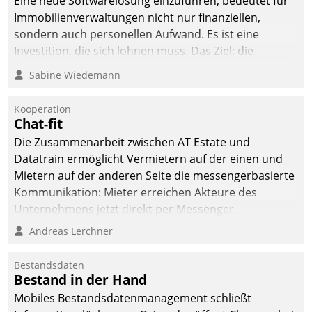
Eine neue Softwarelösung einzuführen, bedeutet für
Immobilienverwaltungen nicht nur finanziellen,
sondern auch personellen Aufwand. Es ist eine
Investition, die sich lohnen muss. Das Ziel: die
nachhaltige Optimierung der Geschäftsabläufe. Damit
Sabine Wiedemann
dieses Ziel erreicht wird, sollten einige Grundregeln
befolgt werden.
Kooperation
Chat-fit
Die Zusammenarbeit zwischen AT Estate und
Datatrain ermöglicht Vermietern auf der einen und
Mietern auf der anderen Seite die messengerbasierte
Kommunikation: Mieter erreichen Akteure des
Unternehmens jetzt direkt per Messenger,
Mitarbeiter oder Dienstleister empfangen oder
Andreas Lerchner
versenden die Nachrichten via Cockpit.
Bestandsdaten
Bestand in der Hand
Mobiles Bestandsdatenmanagement schließt