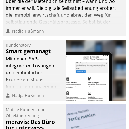
von AktivBo und
über die der Mieter sich selbst hilft – wann und wo
Datatrain ermöglicht
immer er will. Die digitale Selbstbedienung erobert
automatisiert ausgelöste,
die Immobilienwirtschaft und ebnet den Weg für
zielgerichtete
selbstlaufende Geschäftsprozesse. Selbst ist der
Mieterbefragungen – eine
Kunde und smart der Serviceanbieter.
Nadja Hußmann
starke Grundlage für
intelligente,
Kundenstory
datengestützte
Smart gemanagt
Entscheidungen.
Mit neuen SAP-
integrierten Lösungen
und einheitlichen
Prozessen ist das
Immobilienmanagement
der Bayerischen
Nadja Hußmann
Versorgungskammer im
Ressort Kapitalanlage für
Mobile Kunden- und
künftige Aufgaben und
Objektbetreuung
meravis: Das Büro
Herausforderungen
für unterwegs
gerüstet.