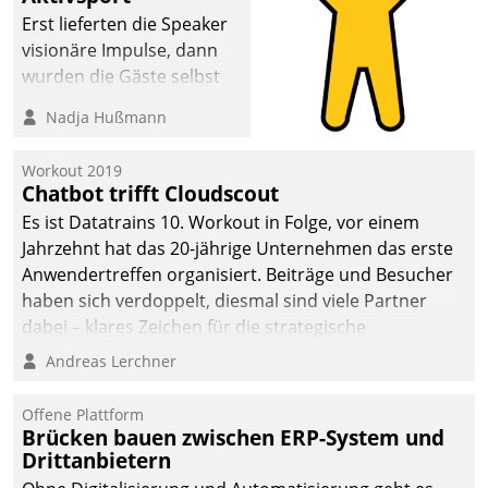
Erst lieferten die Speaker
visionäre Impulse, dann
wurden die Gäste selbst
aktiv und sammelten
Nadja Hußmann
methodisch
Vernetzungsideen fürs
Workout 2019
Quartier. Dazwischen
Chatbot trifft Cloudscout
zeigte Datatrain, was es
Es ist Datatrains 10. Workout in Folge, vor einem
Neues zu bieten hat.
Jahrzehnt hat das 20-jährige Unternehmen das erste
Anwendertreffen organisiert. Beiträge und Besucher
haben sich verdoppelt, diesmal sind viele Partner
dabei – klares Zeichen für die strategische
Fokussierung auf den Kunden.
Andreas Lerchner
Offene Plattform
Brücken bauen zwischen ERP-System und
Drittanbietern