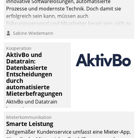
innovative Softwarelösungen, automatisierte
Prozesse und modernste Technik. Doch damit sie
erfolgreich sein kann, müssen auch
Führungspersonal und Mitarbeiter bereit sein, sich zu
verändern und anzupassen, sonst werden sie an ihr
Sabine Wiedemann
scheitern.
Kooperation
AktivBo und
Datatrain:
Datenbasierte
Entscheidungen
durch
automatisierte
Mieterbefragungen
AktivBo und Datatrain
kooperieren –
Immobilienunternehmen
Mieterkommunikation
Smarte Leistung
profitieren: Die nahtlose
Integration der Lösungen
Zeitgemäßer Kundenservice umfasst eine Mieter-App,