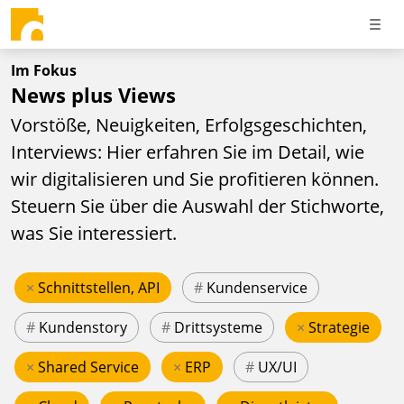
Im Fokus
News plus Views
Vorstöße, Neuigkeiten, Erfolgsgeschichten,
Interviews: Hier erfahren Sie im Detail, wie
wir digitalisieren und Sie profitieren können.
Steuern Sie über die Auswahl der Stichworte,
was Sie interessiert.
×
Schnittstellen, API
#
Kundenservice
#
Kundenstory
#
Drittsysteme
×
Strategie
×
Shared Service
×
ERP
#
UX/UI