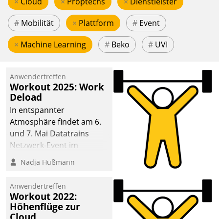
×
Cloud
×
Proptechs
×
Dienstleister
#
Mobilität
×
Plattform
#
Event
×
Machine Learning
#
Beko
#
UVI
Anwendertreffen
Workout 2025: Work
Deload
In entspannter
Atmosphäre findet am 6.
und 7. Mai Datatrains
Netzwerk-Event im
Kunden- und Partnerkreis
Nadja Hußmann
statt. Zentrale Frage: Wie
lassen sich
Anwendertreffen
Mammutprojekte
Workout 2022:
meistern und Workloads
Höhenflüge zur
Cloud
wuppen – bei zunehmend