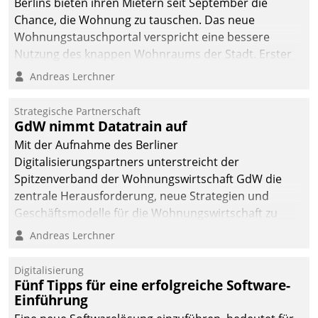
Berlins bieten ihren Mietern seit September die
Chance, die Wohnung zu tauschen. Das neue
Wohnungstauschportal verspricht eine bessere
Nutzung des knappen Wohnraums der Stadt. Erster
Anwendungsfall für Datatrains Lösung API-Hub mit
Andreas Lerchner
Schnittstellen zu den ERP-Systemen der
Unternehmen.
Strategische Partnerschaft
GdW nimmt Datatrain auf
Mit der Aufnahme des Berliner
Digitalisierungspartners unterstreicht der
Spitzenverband der Wohnungswirtschaft GdW die
zentrale Herausforderung, neue Strategien und
Geschäftsmodelle für die Wohnungswirtschaft zu
entwickeln.
Andreas Lerchner
Digitalisierung
Fünf Tipps für eine erfolgreiche Software-
Einführung