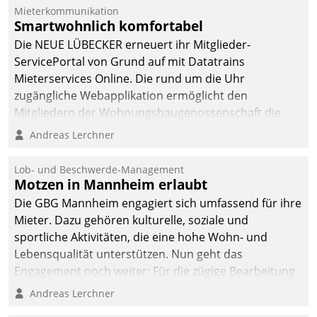
integrieren.
Mieterkommunikation
Smartwohnlich komfortabel
Die NEUE LÜBECKER erneuert ihr Mitglieder-
ServicePortal von Grund auf mit Datatrains
Mieterservices Online. Die rund um die Uhr
zugängliche Webapplikation ermöglicht den
Mitgliedern der Wohnungs­bau­genossenschaft die
Kontaktaufnahme per Smartphone, Tablet oder PC.
Andreas Lerchner
Lob- und Beschwerde-Management
Motzen in Mannheim erlaubt
Die GBG Mannheim engagiert sich umfassend für ihre
Mieter. Dazu gehören kulturelle, soziale und
sportliche Aktivitäten, die eine hohe Wohn- und
Lebensqualität unterstützen. Nun geht das
Engagement noch weiter: Für die zügige Bearbeitung
von Beschwerden – oder Lob – richtet das
Andreas Lerchner
Unternehmen mit Datatrains Applikation fürs Lob-