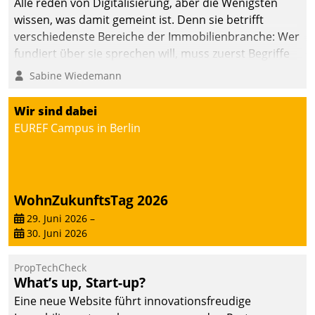
Alle reden von Digitalisierung, aber die Wenigsten
wissen, was damit gemeint ist. Denn sie betrifft
verschiedenste Bereiche der Immobilienbranche: Wer
fundiert über sie sprechen will, muss zuerst Begriffe
klären. Ein Aspekt ist die betriebliche Optimierung:
Sabine Wiedemann
Moderne Softwarelösungen ermöglichen große
Einsparungen durch optimierte und automatisierte
Wir sind dabei
Prozesse. Doch man darf nicht zu viel erwarten: Allein
EUREF Campus in Berlin
mit der Einführung einer neuen Software ist es nicht
getan. Die Digitalisierung erfordert von Unternehmen
die Bereitschaft, sich zu überprüfen, zu hinterfragen
und zu verändern.
WohnZukunftsTag 2026
29. Juni 2026
–
30. Juni 2026
PropTechCheck
What’s up, Start-up?
Eine neue Website führt innovationsfreudige