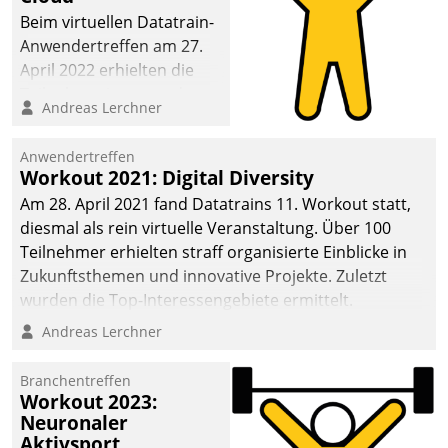
anspruchsvollen
Beim virtuellen Datatrain-
Aufgaben und
Anwendertreffen am 27.
abnehmendem
April 2022 erhielten die
Nachwuchs?
Teilnehmerinnen und
Andreas Lerchner
Teilnehmer kurzweilige
Einblicke in innovative
Anwendertreffen
Cloud-Strategien und -
Workout 2021: Digital Diversity
Lösungen mit hohem
Am 28. April 2021 fand Datatrains 11. Workout statt,
Zukunftspotenzial.
diesmal als rein virtuelle Veranstaltung. Über 100
Teilnehmer erhielten straff organisierte Einblicke in
Zukunftsthemen und innovative Projekte. Zuletzt
wurden die Top-Interessengebiete ermittelt.
Andreas Lerchner
Branchentreffen
Workout 2023:
Neuronaler
Aktivsport