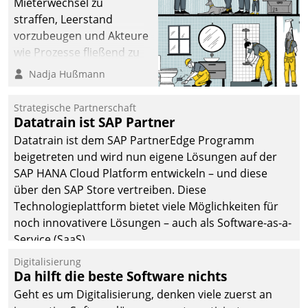
Mieterwechsel zu
straffen, Leerstand
vorzubeugen und Akteure
wie Prozesse fließend zu
vernetzen, nutzt die
Nadja Hußmann
Berliner Gewobag seit
Jahresbeginn eine
Strategische Partnerschaft
Überblick, Einsicht und
Datatrain ist SAP Partner
Eingriff bietende Lösung.
Datatrain ist dem SAP PartnerEdge Programm
Zur Entwicklung setzte
beigetreten und wird nun eigene Lösungen auf der
man auf
SAP HANA Cloud Platform entwickeln – und diese
Cloudtechnologie,
über den SAP Store vertreiben. Diese
bewährte und Startup-
Technologieplattform bietet viele Möglichkeiten für
Partner sowie erstmals
noch innovativere Lösungen – auch als Software-as-a-
agile Projektmethoden.
Service (SaaS).
Digitalisierung
Da hilft die beste Software nichts
Geht es um Digitalisierung, denken viele zuerst an