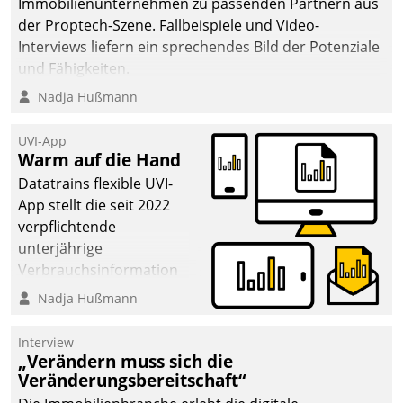
Immobilienunternehmen zu passenden Partnern aus
der Proptech-Szene. Fallbeispiele und Video-
Interviews liefern ein sprechendes Bild der Potenziale
und Fähigkeiten.
Nadja Hußmann
UVI-App
Warm auf die Hand
Datatrains flexible UVI-
App stellt die seit 2022
verpflichtende
unterjährige
Verbrauchsinformation
schnell, zuverlässig und
Nadja Hußmann
leicht bekömmlich bereit:
Die monatlichen
Interview
Mitteilungen zum
„Verändern muss sich die
Veränderungsbereitschaft“
Heizungs- und
Wasserverbrauch gehen