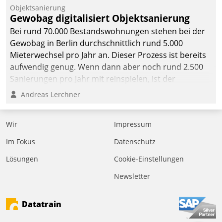
Objektsanierung
Gewobag digitalisiert Objektsanierung
Bei rund 70.000 Bestandswohnungen stehen bei der
Gewobag in Berlin durchschnittlich rund 5.000
Mieterwechsel pro Jahr an. Dieser Prozess ist bereits
aufwendig genug. Wenn dann aber noch rund 2.500
Sanierungen pro Jahr mit reinspielen, ist der
Betreuungs- und Organisationsaufwand immens. Im
Andreas Lerchner
Rahmen ihrer Digitalisierungsstrategie hat das
kommunale Wohnungsbauunternehmen daher
Wir
Impressum
gemeinsam mit der Berliner Datatrain GmbH den
Teilprozess der Objektsanierung digitalisiert.
Im Fokus
Datenschutz
Lösungen
Cookie-Einstellungen
Newsletter
Datatrain