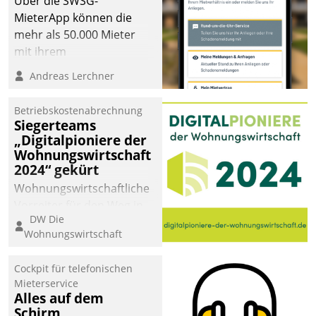
Über die SWSG-
MieterApp können die
mehr als 50.000 Mieter
mit ihrem
Wohnungsunternehmen
Andreas Lerchner
kommunizieren, auf dem
Laufenden bleiben, Daten
Betriebskostenabrechnung
einsehen und ändern
Siegerteams
oder
„Digitalpioniere der
Wohnungswirtschaft
Schadensmeldungen
2024“ gekürt
abgeben – rund um die
Uhr.
Wohnungswirtschaftliche
Vorreiter für den Weg in
DW Die
eine digitale Zukunft zu
Wohnungswirtschaft
finden, ist das Ziel des
Awards „Digitalpioniere
Cockpit für telefonischen
der
Mieterservice
Wohnungswirtschaft“.
Alles auf dem
Bewerben können sich
Schirm