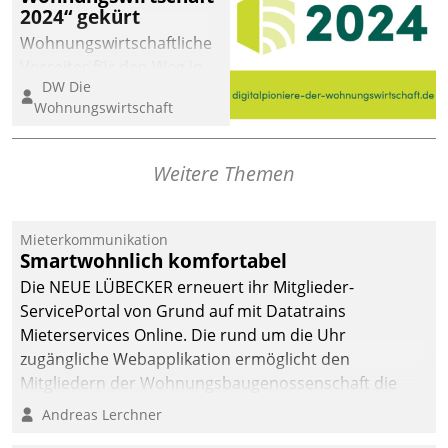
2024“ gekürt
Wohnungswirtschaftliche
Vorreiter für den Weg in
DW Die
eine digitale Zukunft zu
Wohnungswirtschaft
finden, ist das Ziel des
Awards „Digitalpioniere
der
Weitere Themen
Wohnungswirtschaft“.
Bewerben können sich
dafür ein Team
Mieterkommunikation
Smartwohnlich komfortabel
bestehend aus
Wohnungsunternehmen
Die NEUE LÜBECKER erneuert ihr Mitglieder-
und PropTech.
ServicePortal von Grund auf mit Datatrains
Mieterservices Online. Die rund um die Uhr
zugängliche Webapplikation ermöglicht den
Mitgliedern der Wohnungs­bau­genossenschaft die
Kontaktaufnahme per Smartphone, Tablet oder PC.
Andreas Lerchner