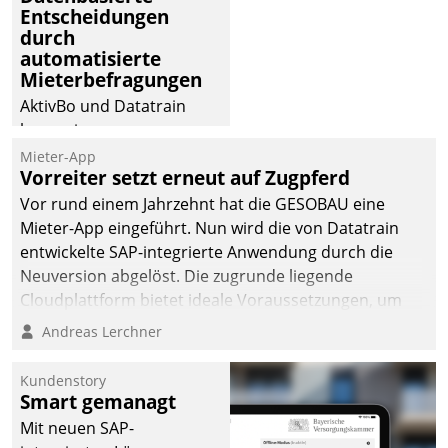
Entscheidungen
deutscher
durch
Wohnungsunternehmen
automatisierte
– und beschleunigt damit
Mieterbefragungen
den Weg vom
AktivBo und Datatrain
Mieteranliegen zum
kooperieren –
Dienstleisterauftrag.
Immobilienunternehmen
Mieter-App
Vorreiter setzt erneut auf Zugpferd
profitieren: Die nahtlose
Integration der Lösungen
Vor rund einem Jahrzehnt hat die GESOBAU eine
von AktivBo und
Mieter-App eingeführt. Nun wird die von Datatrain
Datatrain ermöglicht
entwickelte SAP-integrierte Anwendung durch die
automatisiert ausgelöste,
Neuversion abgelöst. Die zugrunde liegende
zielgerichtete
Cloudplattform bietet ideale Voraussetzungen, um
Mieterbefragungen – eine
die Funktionalität der App zu erweitern und weitere
Andreas Lerchner
starke Grundlage für
innovative Apps, auch von Drittanbietern, in SAP zu
intelligente,
integrieren.
Kundenstory
datengestützte
Smart gemanagt
Entscheidungen.
Mit neuen SAP-