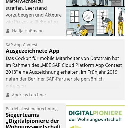
Mieterwechsel zu
straffen, Leerstand
vorzubeugen und Akteure
wie Prozesse fließend zu
vernetzen, nutzt die
Nadja Hußmann
Berliner Gewobag seit
Jahresbeginn eine
SAP App Contest
Überblick, Einsicht und
Ausgezeichnete App
Eingriff bietende Lösung.
Das Cockpit für mobile Mitarbeiter von Datatrain hat
Zur Entwicklung setzte
im Rahmen des „MEE SAP Cloud Platform App Contest
man auf
2018“ eine Auszeichnung erhalten. Im Frühjahr 2019
Cloudtechnologie,
nahm der Berliner SAP-Partner sie persönlich
bewährte und Startup-
entgegen.
Partner sowie erstmals
Andreas Lerchner
agile Projektmethoden.
Betriebskostenabrechnung
Siegerteams
„Digitalpioniere der
Wohnungswirtschaft