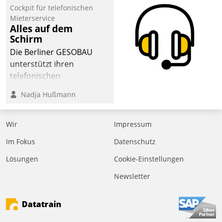
Cockpit für telefonischen
Mieterservice
Alles auf dem
Schirm
Die Berliner GESOBAU
unterstützt ihren
telefonischen
Mieterservice mit einem
Nadja Hußmann
digitalen Cockpit, das
situationsbezogen
passende Fragen und
Wir
Impressum
Schlagworte auswirft.
Im Fokus
Datenschutz
Eine intuitive
Dialogführung ermöglicht
Lösungen
Cookie-Einstellungen
dem externen
Newsletter
Serviceteam, Anrufe von
Mietenden zügiger und
Datatrain
effizienter zu bearbeiten.