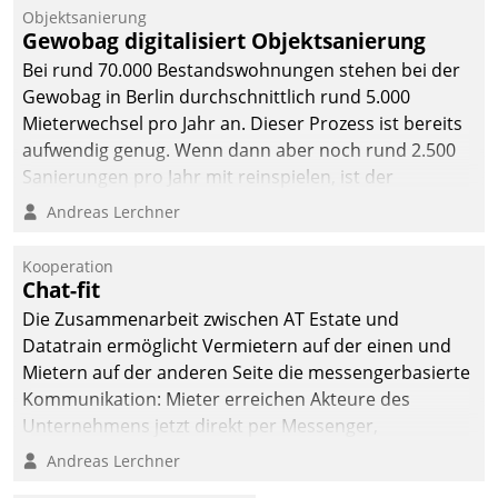
Objektsanierung
Gewobag digitalisiert Objektsanierung
Bei rund 70.000 Bestandswohnungen stehen bei der
Gewobag in Berlin durchschnittlich rund 5.000
Mieterwechsel pro Jahr an. Dieser Prozess ist bereits
aufwendig genug. Wenn dann aber noch rund 2.500
Sanierungen pro Jahr mit reinspielen, ist der
Betreuungs- und Organisationsaufwand immens. Im
Andreas Lerchner
Rahmen ihrer Digitalisierungsstrategie hat das
kommunale Wohnungsbauunternehmen daher
Kooperation
gemeinsam mit der Berliner Datatrain GmbH den
Chat-fit
Teilprozess der Objektsanierung digitalisiert.
Die Zusammenarbeit zwischen AT Estate und
Datatrain ermöglicht Vermietern auf der einen und
Mietern auf der anderen Seite die messengerbasierte
Kommunikation: Mieter erreichen Akteure des
Unternehmens jetzt direkt per Messenger,
Mitarbeiter oder Dienstleister empfangen oder
Andreas Lerchner
versenden die Nachrichten via Cockpit.