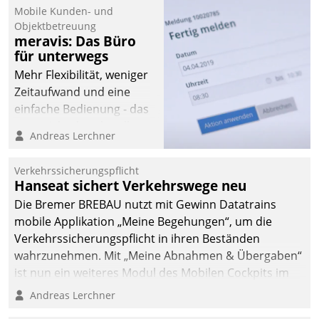
Mobile Kunden- und
Objektbetreuung
meravis: Das Büro
für unterwegs
Mehr Flexibilität, weniger
Zeitaufwand und eine
einfache Bedienung - das
verspricht das aktuelle
Andreas Lerchner
Cockpit für mobile
Mitarbeiter von
Verkehrssicherungspflicht
Datatrain. Die meravis
Hanseat sichert Verkehrswege neu
Wohnungsbau- und
Die Bremer BREBAU nutzt mit Gewinn Datatrains
Immobilien GmbH hat
mobile Applikation „Meine Begehungen“, um die
sich dabei für den Betrieb
Verkehrssicherungspflicht in ihren Beständen
der Lösung über die SAP
wahrzunehmen. Mit „Meine Abnahmen & Übergaben“
Cloud Platform
ist nun ein weiteres Modul des Mobilen Cockpits im
entschieden - als erstes
Einsatz.
Andreas Lerchner
Unternehmen am
Wohnungsmarkt.