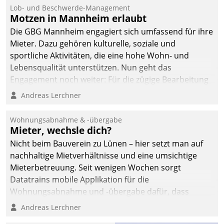
Lob- und Beschwerde-Management
Motzen in Mannheim erlaubt
Die GBG Mannheim engagiert sich umfassend für ihre
Mieter. Dazu gehören kulturelle, soziale und
sportliche Aktivitäten, die eine hohe Wohn- und
Lebensqualität unterstützen. Nun geht das
Engagement noch weiter: Für die zügige Bearbeitung
von Beschwerden – oder Lob – richtet das
Andreas Lerchner
Unternehmen mit Datatrains Applikation fürs Lob-
und Beschwerde-Management einen eigenen Kanal
Wohnungsabnahme & -übergabe
ein.
Mieter, wechsle dich?
Nicht beim Bauverein zu Lünen – hier setzt man auf
nachhaltige Mietverhältnisse und eine umsichtige
Mieterbetreuung. Seit wenigen Wochen sorgt
Datatrains mobile Applikation für die
Wohnungsabnahme und -übergabe dafür, dass
Mieter wohlgeordnet kommen und, so es sein muss,
Andreas Lerchner
gehen können.