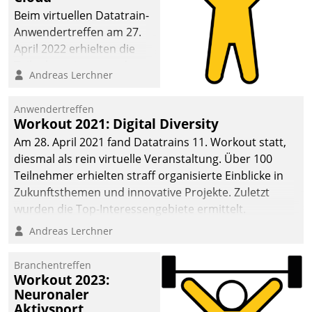
anspruchsvollen
Beim virtuellen Datatrain-
Aufgaben und
Anwendertreffen am 27.
abnehmendem
April 2022 erhielten die
Nachwuchs?
Teilnehmerinnen und
Andreas Lerchner
Teilnehmer kurzweilige
Einblicke in innovative
Anwendertreffen
Cloud-Strategien und -
Workout 2021: Digital Diversity
Lösungen mit hohem
Am 28. April 2021 fand Datatrains 11. Workout statt,
Zukunftspotenzial.
diesmal als rein virtuelle Veranstaltung. Über 100
Teilnehmer erhielten straff organisierte Einblicke in
Zukunftsthemen und innovative Projekte. Zuletzt
wurden die Top-Interessengebiete ermittelt.
Andreas Lerchner
Branchentreffen
Workout 2023:
Neuronaler
Aktivsport