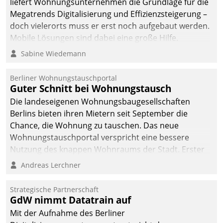
liefert Wohnungsunternehmen die Grundlage für die
Megatrends Digitalisierung und Effizienzsteigerung –
doch vielerorts muss er erst noch aufgebaut werden.
Mobile Lösungen sind dabei eine große Hilfe.
Sabine Wiedemann
Berliner Wohnungstauschportal
Guter Schnitt bei Wohnungstausch
Die landeseigenen Wohnungsbaugesellschaften
Berlins bieten ihren Mietern seit September die
Chance, die Wohnung zu tauschen. Das neue
Wohnungstauschportal verspricht eine bessere
Nutzung des knappen Wohnraums der Stadt. Erster
Anwendungsfall für Datatrains Lösung API-Hub mit
Andreas Lerchner
Schnittstellen zu den ERP-Systemen der
Unternehmen.
Strategische Partnerschaft
GdW nimmt Datatrain auf
Mit der Aufnahme des Berliner