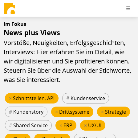
Im Fokus
News plus Views
Vorstöße, Neuigkeiten, Erfolgsgeschichten,
Interviews: Hier erfahren Sie im Detail, wie
wir digitalisieren und Sie profitieren können.
Steuern Sie über die Auswahl der Stichworte,
was Sie interessiert.
×
Schnittstellen, API
#
Kundenservice
#
Kundenstory
×
Drittsysteme
×
Strategie
#
Shared Service
×
ERP
×
UX/UI