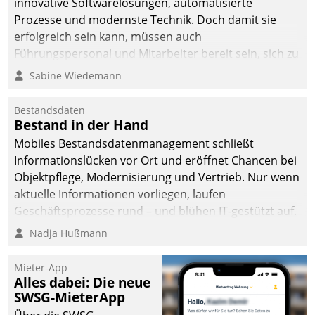
innovative Softwarelösungen, automatisierte
Prozesse und modernste Technik. Doch damit sie
erfolgreich sein kann, müssen auch
Führungspersonal und Mitarbeiter bereit sein, sich zu
verändern und anzupassen, sonst werden sie an ihr
Sabine Wiedemann
scheitern.
Bestandsdaten
Bestand in der Hand
Mobiles Bestandsdatenmanagement schließt
Informationslücken vor Ort und eröffnet Chancen bei
Objektpflege, Modernisierung und Vertrieb. Nur wenn
aktuelle Informationen vorliegen, laufen
Geschäftsprozesse rund – und blühen IT-gestützt auf.
Nadja Hußmann
Mieter-App
Alles dabei: Die neue
SWSG-MieterApp