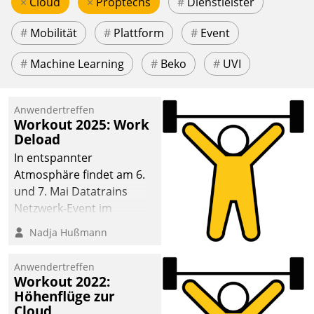
×
Cloud
×
Proptechs
#
Dienstleister
#
Mobilität
#
Plattform
#
Event
#
Machine Learning
#
Beko
#
UVI
Anwendertreffen
Workout 2025: Work
Deload
In entspannter
Atmosphäre findet am 6.
und 7. Mai Datatrains
Netzwerk-Event im
Kunden- und Partnerkreis
Nadja Hußmann
statt. Zentrale Frage: Wie
lassen sich
Anwendertreffen
Mammutprojekte
Workout 2022:
meistern und Workloads
Höhenflüge zur
Cloud
wuppen – bei zunehmend