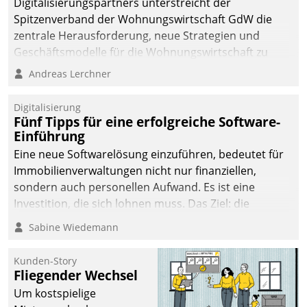
Digitalisierungspartners unterstreicht der
Spitzenverband der Wohnungswirtschaft GdW die
zentrale Herausforderung, neue Strategien und
Geschäftsmodelle für die Wohnungswirtschaft zu
entwickeln.
Andreas Lerchner
Digitalisierung
Fünf Tipps für eine erfolgreiche Software-
Einführung
Eine neue Softwarelösung einzuführen, bedeutet für
Immobilienverwaltungen nicht nur finanziellen,
sondern auch personellen Aufwand. Es ist eine
Investition, die sich lohnen muss. Das Ziel: die
nachhaltige Optimierung der Geschäftsabläufe. Damit
Sabine Wiedemann
dieses Ziel erreicht wird, sollten einige Grundregeln
befolgt werden.
Kunden-Story
Fliegender Wechsel
Um kostspielige