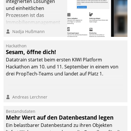
integrierten Lösungen
und einheitlichen
Prozessen ist das
Immobilienmanagement
der Bayerischen
Nadja Hußmann
Versorgungskammer im
Ressort Kapitalanlage für
Hackathon
künftige Aufgaben und
Sesam, öffne dich!
Herausforderungen
Datatrain startet beim ersten KIWI Platform
gerüstet.
Hackathon am 10. und 11. September in einem von
drei PropTech-Teams und landet auf Platz 1.
Andreas Lerchner
Bestandsdaten
Mehr Wert auf den Datenbestand legen
Ein belastbarer Datenbestand zu ihren Objekten