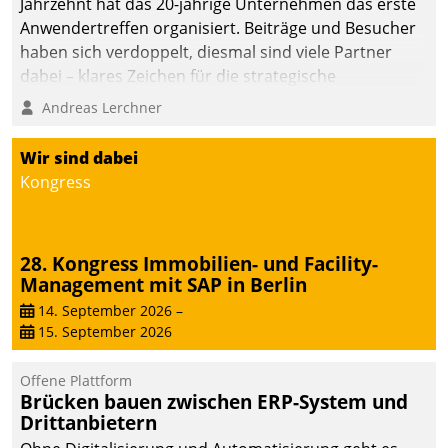
Jahrzehnt hat das 20-jährige Unternehmen das erste
die Bereitschaft, sich zu überprüfen, zu hinterfragen
Anwendertreffen organisiert. Beiträge und Besucher
und zu verändern.
haben sich verdoppelt, diesmal sind viele Partner
dabei – klares Zeichen für die strategische
Fokussierung auf den Kunden.
Andreas Lerchner
Wir sind dabei
Kongress
28. Kongress Immobilien- und Facility-
Management mit SAP in Berlin
14. September 2026
–
15. September 2026
Offene Plattform
Brücken bauen zwischen ERP-System und
Drittanbietern