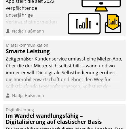
App stellt die seit 2022
verpflichtende
unterjährige
Verbrauchsinformation
schnell, zuverlässig und
Nadja Hußmann
leicht bekömmlich bereit:
Die monatlichen
Mieterkommunikation
Mitteilungen zum
Smarte Leistung
Heizungs- und
Zeitgemäßer Kundenservice umfasst eine Mieter-App,
Wasserverbrauch gehen
über die der Mieter sich selbst hilft – wann und wo
automatisiert, vollständig
immer er will. Die digitale Selbstbedienung erobert
und auf Wunsch über
die Immobilienwirtschaft und ebnet den Weg für
mehrere zuvor
selbstlaufende Geschäftsprozesse. Selbst ist der
festgelegte
Kunde und smart der Serviceanbieter.
Nadja Hußmann
Kommunikationswege bei
den Empfängern ein.
Digitalisierung
Im Wandel wandlungsfähig –
Digitalisierung auf elastischer Basis