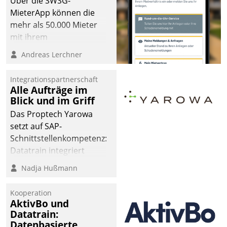
Über die SWSG-
MieterApp können die
mehr als 50.000 Mieter
mit ihrem
Wohnungsunternehmen
Andreas Lerchner
kommunizieren, auf dem
Laufenden bleiben, Daten
Integrationspartnerschaft
einsehen und ändern
Alle Aufträge im
oder
Blick und im Griff
Schadensmeldungen
Das Proptech Yarowa
abgeben – rund um die
setzt auf SAP-
Uhr.
Schnittstellenkompetenz:
Datatrain integriert
Yarowas Portal zur
Nadja Hußmann
Vergabe und Verwaltung
von Aufträgen der
Kooperation
operativen
AktivBo und
Instandhaltung in die
Datatrain:
Datenbasierte
SAP-Systemlandschaft