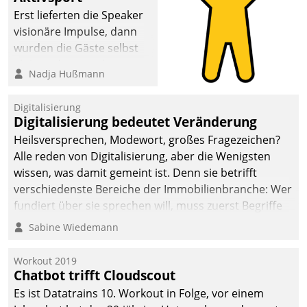
Erst lieferten die Speaker
visionäre Impulse, dann
wurden die Gäste selbst
aktiv und sammelten
Nadja Hußmann
methodisch
Vernetzungsideen fürs
Digitalisierung
Quartier. Dazwischen
Digitalisierung bedeutet Veränderung
zeigte Datatrain, was es
Heilsversprechen, Modewort, großes Fragezeichen?
Neues zu bieten hat.
Alle reden von Digitalisierung, aber die Wenigsten
wissen, was damit gemeint ist. Denn sie betrifft
verschiedenste Bereiche der Immobilienbranche: Wer
fundiert über sie sprechen will, muss zuerst Begriffe
klären. Ein Aspekt ist die betriebliche Optimierung:
Sabine Wiedemann
Moderne Softwarelösungen ermöglichen große
Einsparungen durch optimierte und automatisierte
Workout 2019
Prozesse. Doch man darf nicht zu viel erwarten: Allein
Chatbot trifft Cloudscout
mit der Einführung einer neuen Software ist es nicht
Es ist Datatrains 10. Workout in Folge, vor einem
getan. Die Digitalisierung erfordert von Unternehmen