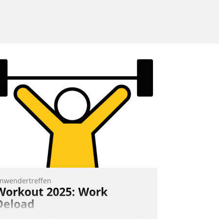
nwendertreffen
Workout 2025: Work
Deload
n entspannter Atmosphäre findet am 6.