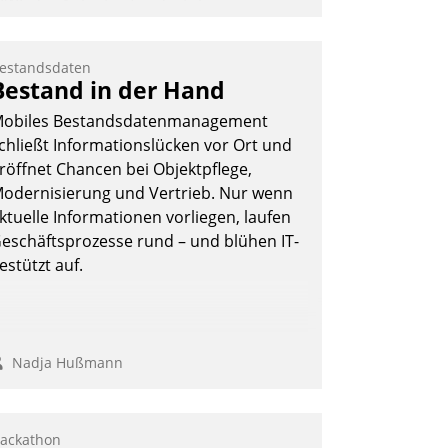
IWI, der Anbieter für digitalen
ürzugang, kooperiert mit dem
eratungs- und
estandsdaten
oftwareentwicklungshaus Datatrain.
Bestand in der Hand
obiles Bestandsdatenmanagement
chließt Informationslücken vor Ort und
röffnet Chancen bei Objektpflege,
odernisierung und Vertrieb. Nur wenn
ktuelle Informationen vorliegen, laufen
Andreas Lerchner
eschäftsprozesse rund – und blühen IT-
estützt auf.
Nadja Hußmann
ackathon