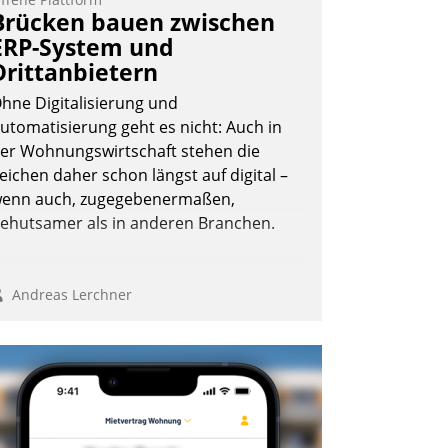
ernetzungsideen fürs Quartier.
Brücken bauen zwischen
azwischen zeigte Datatrain, was es
ERP-System und
eues zu bieten hat.
Drittanbietern
hne Digitalisierung und
utomatisierung geht es nicht: Auch in
er Wohnungswirtschaft stehen die
Nadja Hußmann
eichen daher schon längst auf digital –
enn auch, zugegebenermaßen,
ehutsamer als in anderen Branchen.
Andreas Lerchner