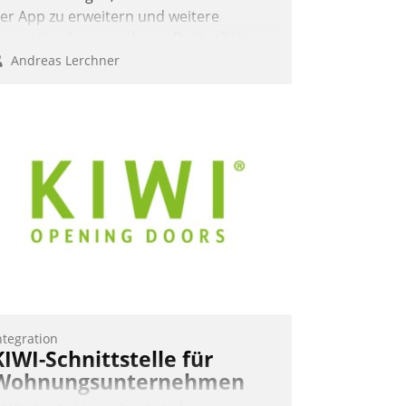
er App zu erweitern und weitere
nnovative Apps, auch von Drittanbietern,
n SAP zu integrieren.
Andreas Lerchner
ntegration
KIWI-Schnittstelle für
Wohnungsunternehmen