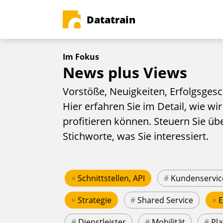
Datatrain
Im Fokus
News plus Views
Vorstöße, Neuigkeiten, Erfolgsgesc
Hier erfahren Sie im Detail, wie wir
profitieren können. Steuern Sie üb
Stichworte, was Sie interessiert.
×
Schnittstellen, API
#
Kundenservic
×
Strategie
#
Shared Service
×
#
Dienstleister
#
Mobilität
#
Pla