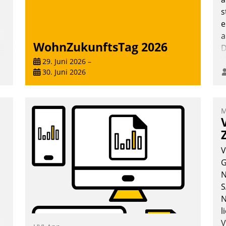
s
e
a
WohnZukunftsTag 2026
D
V
29. Juni 2026
–
30. Juni 2026
M
V
G
N
n
S
N
l
V