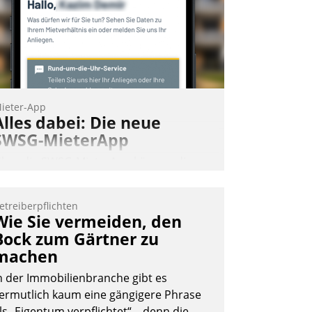
ieter-App
Alles dabei: Die neue
SWSG-MieterApp
ber die SWSG-MieterApp können die
ehr als 50.000 Mieter mit ihrem
ohnungsunternehmen kommunizieren,
etreiberpflichten
uf dem Laufenden bleiben, Daten
Wie Sie vermeiden, den
insehen und ändern oder
Bock zum Gärtner zu
chadensmeldungen abgeben – rund um
machen
ie Uhr.
n der Immobilienbranche gibt es
ermutlich kaum eine gängigere Phrase
ls „Eigentum verpflichtet“ – denn die