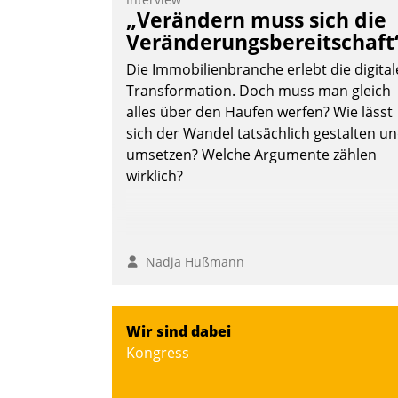
Teilnehmer kurzweilige Einblicke in
„Verändern muss sich die
innovative Cloud-Strategien und -
Veränderungsbereitschaft
Lösungen mit hohem Zukunftspotenzial.
Die Immobilienbranche erlebt die digital
Transformation. Doch muss man gleich
alles über den Haufen werfen? Wie lässt
sich der Wandel tatsächlich gestalten u
Andreas Lerchner
umsetzen? Welche Argumente zählen
wirklich?
Nadja Hußmann
Wir sind dabei
Kongress