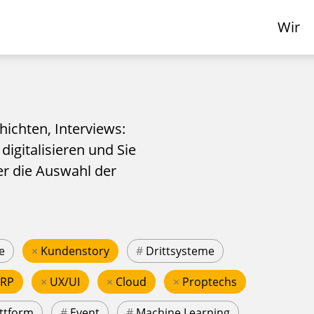
Wir
hichten, Interviews:
 digitalisieren und Sie
er die Auswahl der
e
×
Kundenstory
#
Drittsysteme
ERP
×
UX/UI
×
Cloud
×
Proptechs
ttform
#
Event
#
Machine Learning