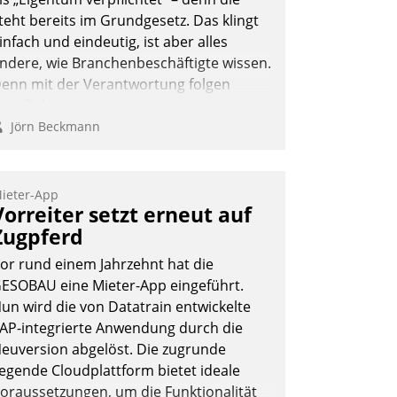
Andreas Lerchner
teht bereits im Grundgesetz. Das klingt
infach und eindeutig, ist aber alles
ndere, wie Branchenbeschäftigte wissen.
enn mit der Verantwortung folgen
erpflichtungen.
Jörn Beckmann
ieter-App
Vorreiter setzt erneut auf
Zugpferd
or rund einem Jahrzehnt hat die
ESOBAU eine Mieter-App eingeführt.
un wird die von Datatrain entwickelte
AP-integrierte Anwendung durch die
euversion abgelöst. Die zugrunde
iegende Cloudplattform bietet ideale
oraussetzungen, um die Funktionalität