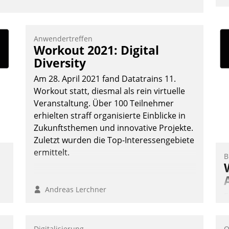
u
K
F
Anwendertreffen
Workout 2021: Digital
m
Diversity
z
u
Am 28. April 2021 fand Datatrains 11.
Workout statt, diesmal als rein virtuelle
Veranstaltung. Über 100 Teilnehmer
erhielten straff organisierte Einblicke in
Zukunftsthemen und innovative Projekte.
Zuletzt wurden die Top-Interessengebiete
ermittelt.
B
Andreas Lerchner
E
I
a
Digitalisierung
O