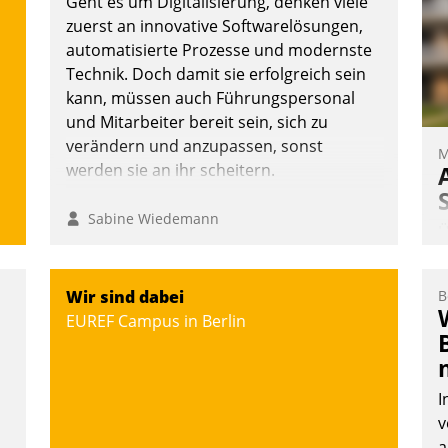
Geht es um Digitalisierung, denken viele
überprüfen, zu hinterfragen und zu
zuerst an innovative Softwarelösungen,
verändern.
automatisierte Prozesse und modernste
Technik. Doch damit sie erfolgreich sein
kann, müssen auch Führungspersonal
und Mitarbeiter bereit sein, sich zu
verändern und anzupassen, sonst
M
werden sie an ihr scheitern.
Sabine Wiedemann
Ü
m
W
Wir sind dabei
B
a
EUREF Campus in Berlin
e
S
d
I
v
a