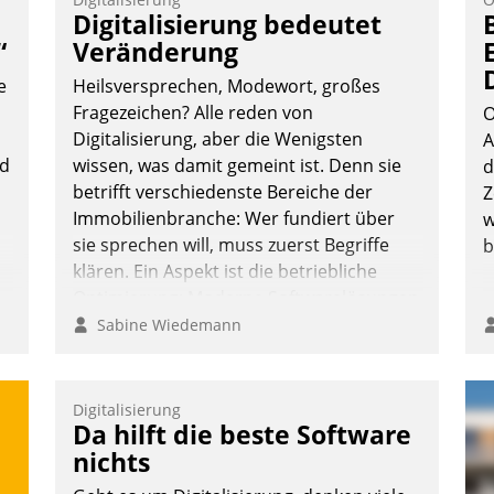
V
Digitalisierung bedeutet
D
“
Veränderung
N
e
Heilsversprechen, Modewort, großes
Fragezeichen? Alle reden von
O
Digitalisierung, aber die Wenigsten
A
nd
wissen, was damit gemeint ist. Denn sie
d
betrifft verschiedenste Bereiche der
Z
Immobilienbranche: Wer fundiert über
w
sie sprechen will, muss zuerst Begriffe
b
klären. Ein Aspekt ist die betriebliche
Optimierung: Moderne Softwarelösungen
ermöglichen große Einsparungen durch
Sabine Wiedemann
optimierte und automatisierte Prozesse.
Doch man darf nicht zu viel erwarten:
Allein mit der Einführung einer neuen
Digitalisierung
Da hilft die beste Software
Software ist es nicht getan. Die
Digitalisierung erfordert von
nichts
Unternehmen die Bereitschaft, sich zu