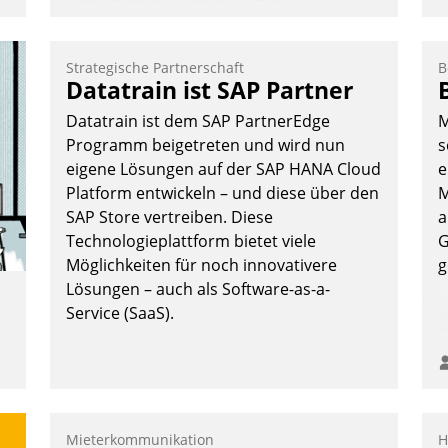
einheitlichen Prozessen ist das
K
Immobilienmanagement der Bayerischen
T
Versorgungskammer im Ressort
B
Strategische Partnerschaft
B
Kapitalanlage für künftige Aufgaben und
S
Datatrain ist SAP Partner
Herausforderungen gerüstet.
Datatrain ist dem SAP PartnerEdge
M
Programm beigetreten und wird nun
s
eigene Lösungen auf der SAP HANA Cloud
e
Platform entwickeln – und diese über den
M
SAP Store vertreiben. Diese
a
Nadja Hußmann
Technologieplattform bietet viele
G
Möglichkeiten für noch innovativere
g
Lösungen – auch als Software-as-a-
Service (SaaS).
Mieterkommunikation
H
t