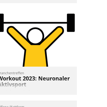
nd 7. Mai Datatrains Netzwerk-Event im
unden- und Partnerkreis statt. Zentrale
rage: Wie lassen sich Mammutprojekte
eistern und Workloads wuppen – bei
unehmend anspruchsvollen Aufgaben
nd abnehmendem Nachwuchs?
Nadja Hußmann
ranchentreffen
Workout 2023: Neuronaler
Aktivsport
rst lieferten die Speaker visionäre
mpulse, dann wurden die Gäste selbst
ktiv und sammelten methodisch
ffene Plattform