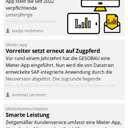
App stellt die seit 2022
verpflichtende
unterjährige
Verbrauchsinformation
schnell, zuverlässig und
Nadja Hußmann
leicht bekömmlich bereit:
Die monatlichen
Mieter-App
Mitteilungen zum
Vorreiter setzt erneut auf Zugpferd
Heizungs- und
Vor rund einem Jahrzehnt hat die GESOBAU eine
Wasserverbrauch gehen
Mieter-App eingeführt. Nun wird die von Datatrain
automatisiert, vollständig
entwickelte SAP-integrierte Anwendung durch die
und auf Wunsch über
Neuversion abgelöst. Die zugrunde liegende
mehrere zuvor
Cloudplattform bietet ideale Voraussetzungen, um
festgelegte
die Funktionalität der App zu erweitern und weitere
Andreas Lerchner
Kommunikationswege bei
innovative Apps, auch von Drittanbietern, in SAP zu
den Empfängern ein.
integrieren.
Mieterkommunikation
Smarte Leistung
Zeitgemäßer Kundenservice umfasst eine Mieter-App,