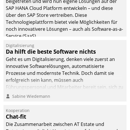
beigetreten und wird nun eigene Lösungen auf der
man auf
SAP HANA Cloud Platform entwickeln – und diese
Cloudtechnologie,
über den SAP Store vertreiben. Diese
bewährte und Startup-
Technologieplattform bietet viele Möglichkeiten für
Partner sowie erstmals
noch innovativere Lösungen – auch als Software-as-a-
agile Projektmethoden.
Service (SaaS).
Digitalisierung
Da hilft die beste Software nichts
Geht es um Digitalisierung, denken viele zuerst an
innovative Softwarelösungen, automatisierte
Prozesse und modernste Technik. Doch damit sie
erfolgreich sein kann, müssen auch
Führungspersonal und Mitarbeiter bereit sein, sich zu
verändern und anzupassen, sonst werden sie an ihr
Sabine Wiedemann
scheitern.
Kooperation
Chat-fit
Die Zusammenarbeit zwischen AT Estate und