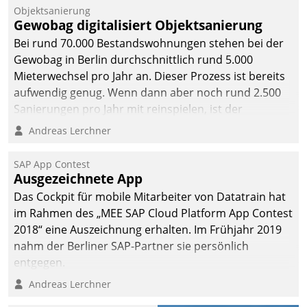
Unternehmen.
Objektsanierung
Gewobag digitalisiert Objektsanierung
Bei rund 70.000 Bestandswohnungen stehen bei der
Gewobag in Berlin durchschnittlich rund 5.000
Mieterwechsel pro Jahr an. Dieser Prozess ist bereits
aufwendig genug. Wenn dann aber noch rund 2.500
Sanierungen pro Jahr mit reinspielen, ist der
Betreuungs- und Organisationsaufwand immens. Im
Andreas Lerchner
Rahmen ihrer Digitalisierungsstrategie hat das
kommunale Wohnungsbauunternehmen daher
SAP App Contest
gemeinsam mit der Berliner Datatrain GmbH den
Ausgezeichnete App
Teilprozess der Objektsanierung digitalisiert.
Das Cockpit für mobile Mitarbeiter von Datatrain hat
im Rahmen des „MEE SAP Cloud Platform App Contest
2018“ eine Auszeichnung erhalten. Im Frühjahr 2019
nahm der Berliner SAP-Partner sie persönlich
entgegen.
Andreas Lerchner