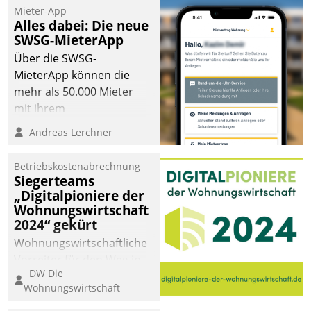
Mieter-App
Alles dabei: Die neue
SWSG-MieterApp
Über die SWSG-
MieterApp können die
mehr als 50.000 Mieter
mit ihrem
Wohnungsunternehmen
Andreas Lerchner
kommunizieren, auf dem
Laufenden bleiben, Daten
Betriebskostenabrechnung
einsehen und ändern
Siegerteams
oder
„Digitalpioniere der
Wohnungswirtschaft
Schadensmeldungen
2024“ gekürt
abgeben – rund um die
Uhr.
Wohnungswirtschaftliche
Vorreiter für den Weg in
DW Die
eine digitale Zukunft zu
Wohnungswirtschaft
finden, ist das Ziel des
Awards „Digitalpioniere