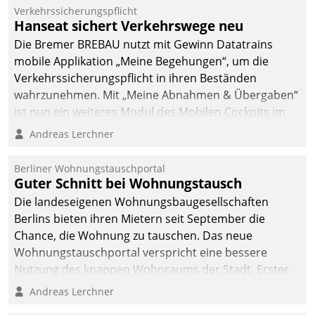
Verkehrssicherungspflicht
Hanseat sichert Verkehrswege neu
Die Bremer BREBAU nutzt mit Gewinn Datatrains
mobile Applikation „Meine Begehungen“, um die
Verkehrssicherungspflicht in ihren Beständen
wahrzunehmen. Mit „Meine Abnahmen & Übergaben“
ist nun ein weiteres Modul des Mobilen Cockpits im
Einsatz.
Andreas Lerchner
Berliner Wohnungstauschportal
Guter Schnitt bei Wohnungstausch
Die landeseigenen Wohnungsbaugesellschaften
Berlins bieten ihren Mietern seit September die
Chance, die Wohnung zu tauschen. Das neue
Wohnungstauschportal verspricht eine bessere
Nutzung des knappen Wohnraums der Stadt. Erster
Anwendungsfall für Datatrains Lösung API-Hub mit
Andreas Lerchner
Schnittstellen zu den ERP-Systemen der