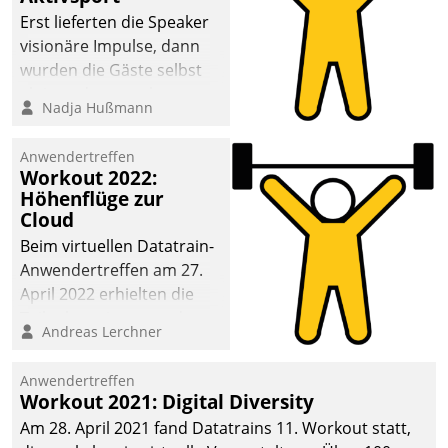
anspruchsvollen
Erst lieferten die Speaker
Aufgaben und
visionäre Impulse, dann
abnehmendem
wurden die Gäste selbst
Nachwuchs?
aktiv und sammelten
Nadja Hußmann
methodisch
Vernetzungsideen fürs
Anwendertreffen
Quartier. Dazwischen
Workout 2022:
zeigte Datatrain, was es
Höhenflüge zur
Neues zu bieten hat.
Cloud
Beim virtuellen Datatrain-
Anwendertreffen am 27.
April 2022 erhielten die
Teilnehmerinnen und
Andreas Lerchner
Teilnehmer kurzweilige
Einblicke in innovative
Anwendertreffen
Cloud-Strategien und -
Workout 2021: Digital Diversity
Lösungen mit hohem
Am 28. April 2021 fand Datatrains 11. Workout statt,
Zukunftspotenzial.