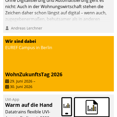
Ohne Digitalisierung und Automatisierung geht es
die Bereitschaft, sich zu überprüfen, zu hinterfragen
nicht: Auch in der Wohnungswirtschaft stehen die
und zu verändern.
Zeichen daher schon längst auf digital – wenn auch,
zugegebenermaßen, behutsamer als in anderen
Branchen.
Andreas Lerchner
Wir sind dabei
EUREF Campus in Berlin
WohnZukunftsTag 2026
29. Juni 2026
–
30. Juni 2026
UVI-App
Warm auf die Hand
Datatrains flexible UVI-