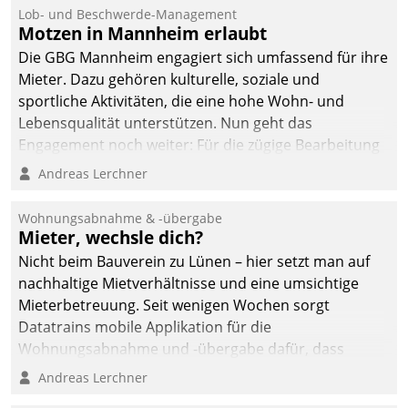
Ressort Kapitalanlage für
Lob- und Beschwerde-Management
künftige Aufgaben und
Motzen in Mannheim erlaubt
Herausforderungen
Die GBG Mannheim engagiert sich umfassend für ihre
gerüstet.
Mieter. Dazu gehören kulturelle, soziale und
sportliche Aktivitäten, die eine hohe Wohn- und
Lebensqualität unterstützen. Nun geht das
Engagement noch weiter: Für die zügige Bearbeitung
von Beschwerden – oder Lob – richtet das
Andreas Lerchner
Unternehmen mit Datatrains Applikation fürs Lob-
und Beschwerde-Management einen eigenen Kanal
Wohnungsabnahme & -übergabe
ein.
Mieter, wechsle dich?
Nicht beim Bauverein zu Lünen – hier setzt man auf
nachhaltige Mietverhältnisse und eine umsichtige
Mieterbetreuung. Seit wenigen Wochen sorgt
Datatrains mobile Applikation für die
Wohnungsabnahme und -übergabe dafür, dass
Mieter wohlgeordnet kommen und, so es sein muss,
Andreas Lerchner
gehen können.