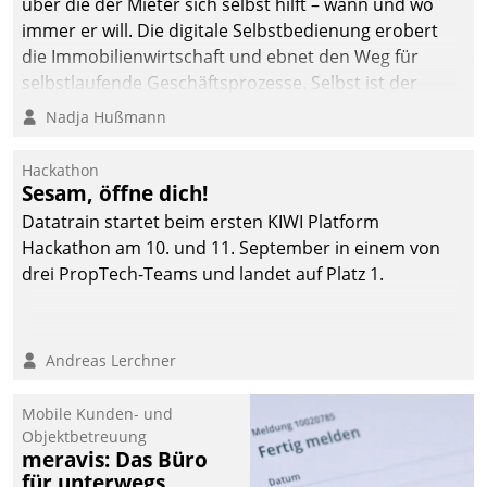
über die der Mieter sich selbst hilft – wann und wo
immer er will. Die digitale Selbstbedienung erobert
die Immobilienwirtschaft und ebnet den Weg für
selbstlaufende Geschäftsprozesse. Selbst ist der
Kunde und smart der Serviceanbieter.
Nadja Hußmann
Hackathon
Sesam, öffne dich!
Datatrain startet beim ersten KIWI Platform
Hackathon am 10. und 11. September in einem von
drei PropTech-Teams und landet auf Platz 1.
Andreas Lerchner
Mobile Kunden- und
Objektbetreuung
meravis: Das Büro
für unterwegs