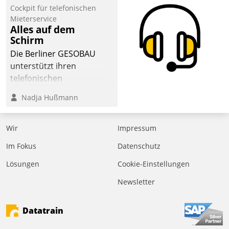
Cockpit für telefonischen
der
Mieterservice
Wohnungswirtschaft“.
Alles auf dem
Bewerben können sich
Schirm
dafür ein Team
Die Berliner GESOBAU
bestehend aus
unterstützt ihren
Wohnungsunternehmen
telefonischen
und PropTech.
Mieterservice mit einem
Nadja Hußmann
digitalen Cockpit, das
situationsbezogen
passende Fragen und
Wir
Impressum
Schlagworte auswirft.
Im Fokus
Datenschutz
Eine intuitive
Dialogführung ermöglicht
Lösungen
Cookie-Einstellungen
dem externen
Newsletter
Serviceteam, Anrufe von
Mietenden zügiger und
Datatrain
effizienter zu bearbeiten.