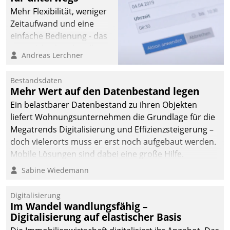
Mehr Flexibilität, weniger
Zeitaufwand und eine
einfache Bedienung - das
verspricht das aktuelle
Andreas Lerchner
Cockpit für mobile
Mitarbeiter von
Bestandsdaten
Datatrain. Die meravis
Mehr Wert auf den Datenbestand legen
Wohnungsbau- und
Ein belastbarer Datenbestand zu ihren Objekten
Immobilien GmbH hat
liefert Wohnungsunternehmen die Grundlage für die
sich dabei für den Betrieb
Megatrends Digitalisierung und Effizienzsteigerung –
der Lösung über die SAP
doch vielerorts muss er erst noch aufgebaut werden.
Cloud Platform
Mobile Lösungen sind dabei eine große Hilfe.
entschieden - als erstes
Sabine Wiedemann
Unternehmen am
Wohnungsmarkt.
Digitalisierung
Im Wandel wandlungsfähig –
Digitalisierung auf elastischer Basis