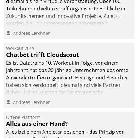
diesmal als rein virtuelle Veranstaltung. Über 100
Teilnehmer erhielten straff organisierte Einblicke in
Zukunftsthemen und innovative Projekte. Zuletzt
wurden die Top-Interessengebiete ermittelt.
Andreas Lerchner
Workout 2019
Chatbot trifft Cloudscout
Es ist Datatrains 10. Workout in Folge, vor einem
Jahrzehnt hat das 20-jährige Unternehmen das erste
Anwendertreffen organisiert. Beiträge und Besucher
haben sich verdoppelt, diesmal sind viele Partner
dabei – klares Zeichen für die strategische
Fokussierung auf den Kunden.
Andreas Lerchner
Offene Plattform
Alles aus einer Hand?
Alles bei einem Anbieter beziehen – das Prinzip von