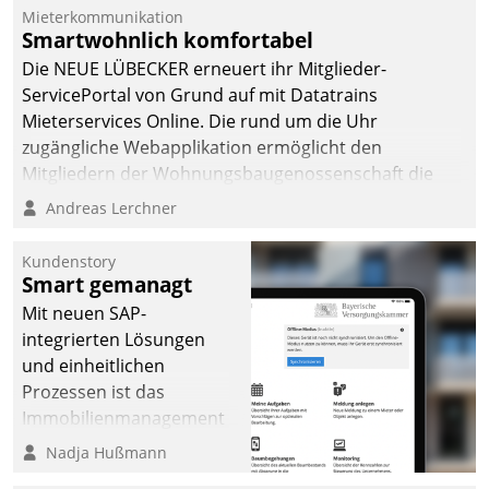
von AktivBo und
Mieterkommunikation
Datatrain ermöglicht
Smartwohnlich komfortabel
automatisiert ausgelöste,
Die NEUE LÜBECKER erneuert ihr Mitglieder-
zielgerichtete
ServicePortal von Grund auf mit Datatrains
Mieterbefragungen – eine
Mieterservices Online. Die rund um die Uhr
starke Grundlage für
zugängliche Webapplikation ermöglicht den
intelligente,
Mitgliedern der Wohnungs­bau­genossenschaft die
datengestützte
Kontaktaufnahme per Smartphone, Tablet oder PC.
Andreas Lerchner
Entscheidungen.
Kundenstory
Smart gemanagt
Mit neuen SAP-
integrierten Lösungen
und einheitlichen
Prozessen ist das
Immobilienmanagement
der Bayerischen
Nadja Hußmann
Versorgungskammer im