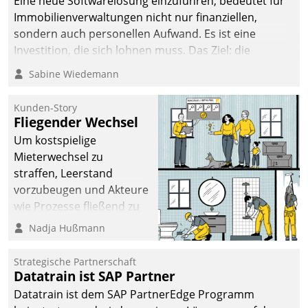
Eine neue Softwarelösung einzuführen, bedeutet für
Immobilienverwaltungen nicht nur finanziellen,
sondern auch personellen Aufwand. Es ist eine
Investition, die sich lohnen muss. Das Ziel: die
nachhaltige Optimierung der Geschäftsabläufe. Damit
Sabine Wiedemann
dieses Ziel erreicht wird, sollten einige Grundregeln
befolgt werden.
Kunden-Story
Fliegender Wechsel
Um kostspielige
Mieterwechsel zu
straffen, Leerstand
vorzubeugen und Akteure
wie Prozesse fließend zu
vernetzen, nutzt die
Nadja Hußmann
Berliner Gewobag seit
Jahresbeginn eine
Strategische Partnerschaft
Überblick, Einsicht und
Datatrain ist SAP Partner
Eingriff bietende Lösung.
Datatrain ist dem SAP PartnerEdge Programm
Zur Entwicklung setzte