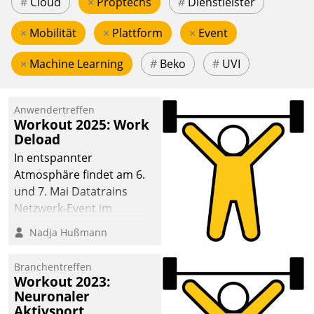
#
Cloud
×
Proptechs
#
Dienstleister
×
Mobilität
×
Plattform
×
Event
×
Machine Learning
#
Beko
#
UVI
Anwendertreffen
Workout 2025: Work
Deload
In entspannter
Atmosphäre findet am 6.
und 7. Mai Datatrains
Netzwerk-Event im
Kunden- und Partnerkreis
Nadja Hußmann
statt. Zentrale Frage: Wie
lassen sich
Branchentreffen
Mammutprojekte
Workout 2023:
meistern und Workloads
Neuronaler
Aktivsport
wuppen – bei zunehmend