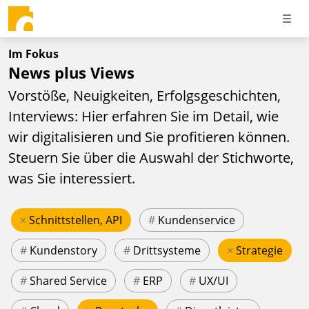
Im Fokus
News plus Views
Vorstöße, Neuigkeiten, Erfolgsgeschichten,
Interviews: Hier erfahren Sie im Detail, wie
wir digitalisieren und Sie profitieren können.
Steuern Sie über die Auswahl der Stichworte,
was Sie interessiert.
×
Schnittstellen, API
#
Kundenservice
#
Kundenstory
#
Drittsysteme
×
Strategie
#
Shared Service
#
ERP
#
UX/UI