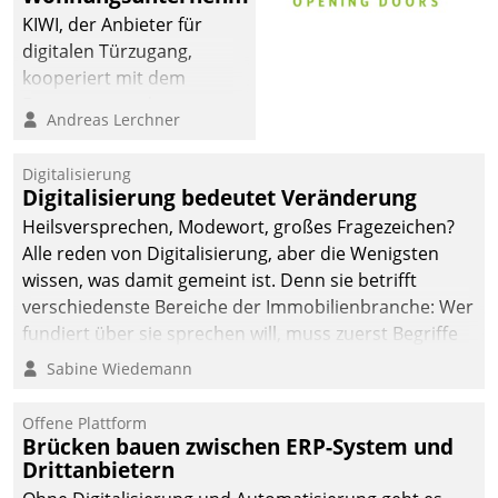
KIWI, der Anbieter für
digitalen Türzugang,
kooperiert mit dem
Beratungs- und
Andreas Lerchner
Softwareentwicklungshaus
Datatrain.
Digitalisierung
Digitalisierung bedeutet Veränderung
Heilsversprechen, Modewort, großes Fragezeichen?
Alle reden von Digitalisierung, aber die Wenigsten
wissen, was damit gemeint ist. Denn sie betrifft
verschiedenste Bereiche der Immobilienbranche: Wer
fundiert über sie sprechen will, muss zuerst Begriffe
klären. Ein Aspekt ist die betriebliche Optimierung:
Sabine Wiedemann
Moderne Softwarelösungen ermöglichen große
Einsparungen durch optimierte und automatisierte
Offene Plattform
Prozesse. Doch man darf nicht zu viel erwarten: Allein
Brücken bauen zwischen ERP-System und
Drittanbietern
mit der Einführung einer neuen Software ist es nicht
getan. Die Digitalisierung erfordert von Unternehmen