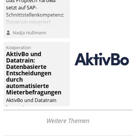
Das Proptech Yarowa
setzt auf SAP-
Schnittstellenkompetenz:
Datatrain integriert
Yarowas Portal zur
Nadja Hußmann
Vergabe und Verwaltung
von Aufträgen der
Kooperation
operativen
AktivBo und
Instandhaltung in die
Datatrain:
Datenbasierte
SAP-Systemlandschaft
Entscheidungen
deutscher
durch
Wohnungsunternehmen
automatisierte
– und beschleunigt damit
Mieterbefragungen
den Weg vom
AktivBo und Datatrain
Mieteranliegen zum
kooperieren –
Dienstleisterauftrag.
Immobilienunternehmen
Weitere Themen
profitieren: Die nahtlose
Integration der Lösungen