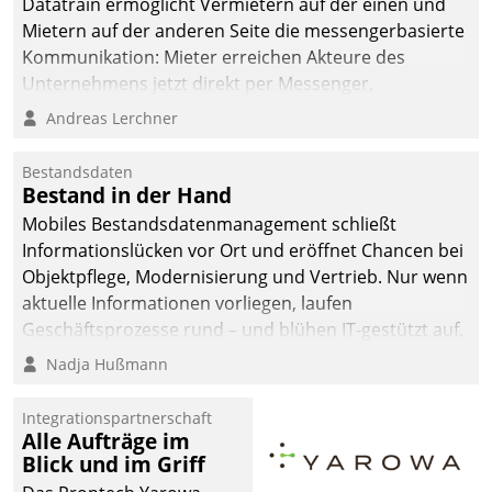
Datatrain ermöglicht Vermietern auf der einen und
Mietern auf der anderen Seite die messengerbasierte
Kommunikation: Mieter erreichen Akteure des
Unternehmens jetzt direkt per Messenger,
Mitarbeiter oder Dienstleister empfangen oder
Andreas Lerchner
versenden die Nachrichten via Cockpit.
Bestandsdaten
Bestand in der Hand
Mobiles Bestandsdatenmanagement schließt
Informationslücken vor Ort und eröffnet Chancen bei
Objektpflege, Modernisierung und Vertrieb. Nur wenn
aktuelle Informationen vorliegen, laufen
Geschäftsprozesse rund – und blühen IT-gestützt auf.
Nadja Hußmann
Integrationspartnerschaft
Alle Aufträge im
Blick und im Griff