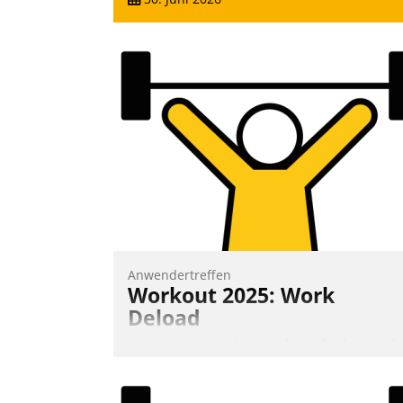
Anwendertreffen
Workout 2025: Work
Deload
In entspannter Atmosphäre findet am 6.
und 7. Mai Datatrains Netzwerk-Event im
Kunden- und Partnerkreis statt. Zentrale