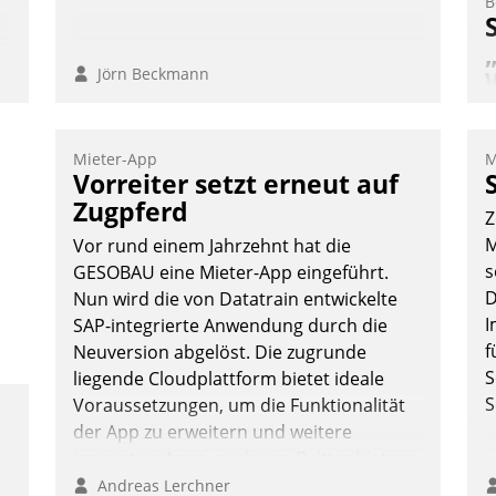
B
n
Jörn Beckmann
W
Mieter-App
M
d
Vorreiter setzt erneut auf
f
Zugpferd
Z
„
M
Vor rund einem Jahrzehnt hat die
W
s
GESOBAU eine Mieter-App eingeführt.
s
D
Nun wird die von Datatrain entwickelte
W
I
SAP-integrierte Anwendung durch die
f
Neuversion abgelöst. Die zugrunde
S
liegende Cloudplattform bietet ideale
S
Voraussetzungen, um die Funktionalität
der App zu erweitern und weitere
innovative Apps, auch von Drittanbietern,
in SAP zu integrieren.
Andreas Lerchner