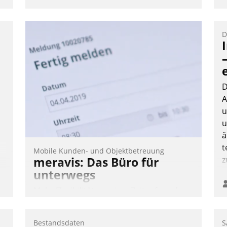
D
D
A
.
u
u
ä
t
Mobile Kunden- und Objektbetreuung
meravis: Das Büro für
z
unterwegs
Mehr Flexibilität, weniger Zeitaufwand
und eine einfache Bedienung - das
verspricht das aktuelle Cockpit für mobile
Bestandsdaten
S
Mitarbeiter von Datatrain. Die meravis