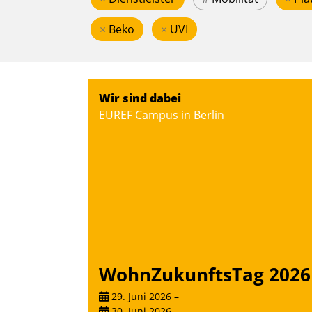
×
Beko
×
UVI
Wir sind dabei
EUREF Campus in Berlin
WohnZukunftsTag 2026
29. Juni 2026
–
30. Juni 2026