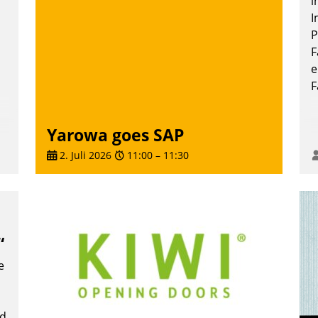
i
Wunsch über mehrere zuvor festgelegte
I
Kommunikationswege bei den
P
Empfängern ein.
F
Nadja Hußmann
e
F
Yarowa goes SAP
2. Juli 2026
11:00
–
11:30
“
e
nd