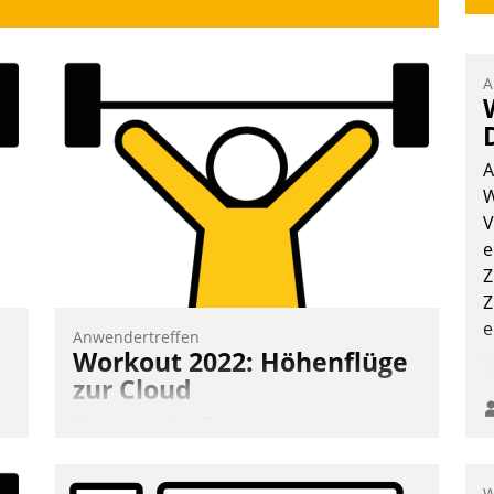
A
A
W
V
e
Z
Z
e
Anwendertreffen
Workout 2022: Höhenflüge
zur Cloud
Beim virtuellen Datatrain-
Anwendertreffen am 27. April 2022
erhielten die Teilnehmerinnen und
W