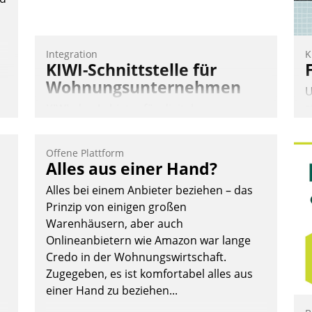
Integration
K
KIWI-Schnittstelle für
Wohnungsunternehmen
U
s
KIWI, der Anbieter für digitalen
A
Türzugang, kooperiert mit dem
v
Beratungs- und
Offene Plattform
s
Softwareentwicklungshaus Datatrain.
Alles aus einer Hand?
u
Alles bei einem Anbieter beziehen – das
E
Prinzip von einigen großen
C
Warenhäusern, aber auch
P
Onlineanbietern wie Amazon war lange
P
Credo in der Wohnungswirtschaft.
Andreas Lerchner
Zugegeben, es ist komfortabel alles aus
einer Hand zu beziehen...