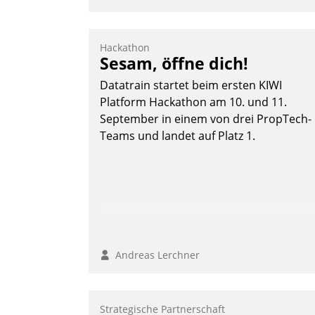
Das Proptech Yarowa setzt auf SAP-
Schnittstellenkompetenz: Datatrain
integriert Yarowas Portal zur Vergabe
Hackathon
und Verwaltung von Aufträgen der
Sesam, öffne dich!
operativen Instandhaltung in die SAP-
Datatrain startet beim ersten KIWI
Systemlandschaft deutscher
Platform Hackathon am 10. und 11.
Wohnungsunternehmen – und
September in einem von drei PropTech-
beschleunigt damit den Weg vom
Teams und landet auf Platz 1.
Mieteranliegen zum Dienstleisterauftrag
Nadja Hußmann
Andreas Lerchner
Strategische Partnerschaft