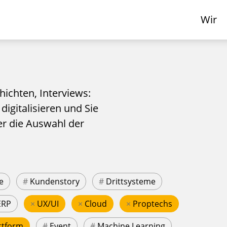
Wir
hichten, Interviews:
 digitalisieren und Sie
er die Auswahl der
e
#
Kundenstory
#
Drittsysteme
ERP
×
UX/UI
×
Cloud
×
Proptechs
ttform
#
Event
#
Machine Learning