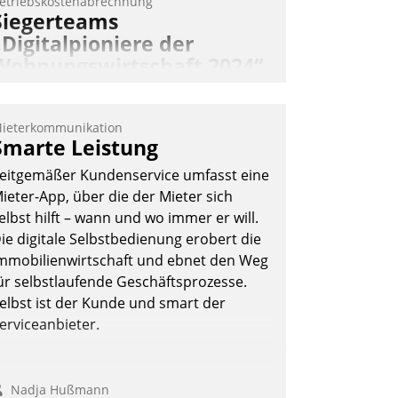
etriebskostenabrechnung
Siegerteams
„Digitalpioniere der
Wohnungswirtschaft 2024“
gekürt
ohnungswirtschaftliche Vorreiter für
ieterkommunikation
en Weg in eine digitale Zukunft zu
Smarte Leistung
inden, ist das Ziel des Awards
eitgemäßer Kundenservice umfasst eine
Digitalpioniere der
ieter-App, über die der Mieter sich
ohnungswirtschaft“. Bewerben können
elbst hilft – wann und wo immer er will.
ich dafür ein Team bestehend aus
ie digitale Selbstbedienung erobert die
ohnungsunternehmen und PropTech.
mmobilienwirtschaft und ebnet den Weg
DW Die Wohnungswirtschaft
ür selbstlaufende Geschäftsprozesse.
elbst ist der Kunde und smart der
erviceanbieter.
Nadja Hußmann