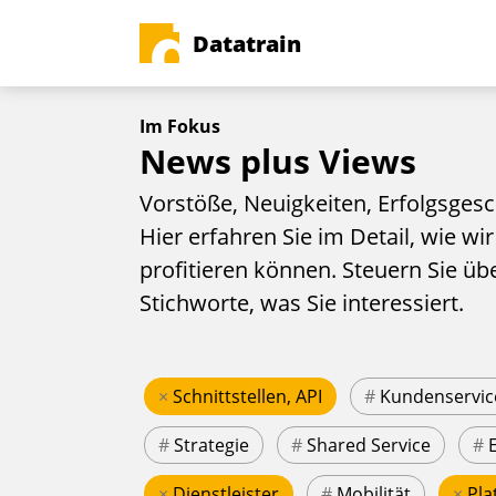
Datatrain
Im Fokus
News plus Views
Vorstöße, Neuigkeiten, Erfolgsgesc
Hier erfahren Sie im Detail, wie wir
profitieren können. Steuern Sie üb
Stichworte, was Sie interessiert.
×
Schnittstellen, API
#
Kundenservic
#
Strategie
#
Shared Service
#
×
Dienstleister
#
Mobilität
×
Pla