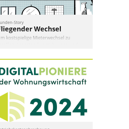
unden-Story
Fliegender Wechsel
m kostspielige Mieterwechsel zu
traffen, Leerstand vorzubeugen und
kteure wie Prozesse fließend zu
ernetzen, nutzt die Berliner Gewobag
eit Jahresbeginn eine Überblick, Einsicht
nd Eingriff bietende Lösung. Zur
ntwicklung setzte man auf
loudtechnologie, bewährte und Startup-
artner sowie erstmals agile
rojektmethoden.
Nadja Hußmann