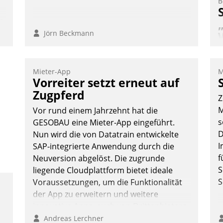
B
n
Jörn Beckmann
W
Mieter-App
M
d
Vorreiter setzt erneut auf
f
Zugpferd
Z
„
M
Vor rund einem Jahrzehnt hat die
W
s
GESOBAU eine Mieter-App eingeführt.
s
D
Nun wird die von Datatrain entwickelte
W
I
SAP-integrierte Anwendung durch die
f
Neuversion abgelöst. Die zugrunde
S
liegende Cloudplattform bietet ideale
S
Voraussetzungen, um die Funktionalität
der App zu erweitern und weitere
innovative Apps, auch von Drittanbietern,
in SAP zu integrieren.
Andreas Lerchner