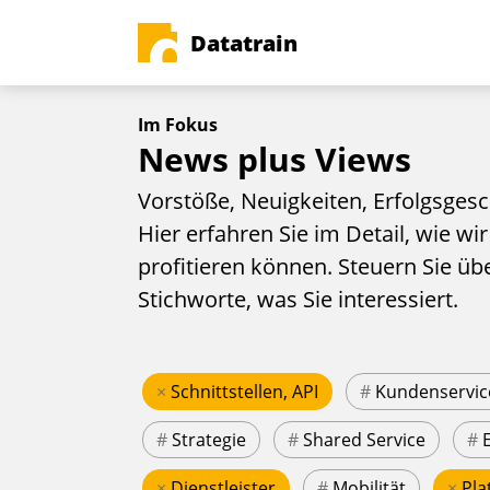
Datatrain
Im Fokus
News plus Views
Vorstöße, Neuigkeiten, Erfolgsgesc
Hier erfahren Sie im Detail, wie wir
profitieren können. Steuern Sie üb
Stichworte, was Sie interessiert.
×
Schnittstellen, API
#
Kundenservic
#
Strategie
#
Shared Service
#
×
Dienstleister
#
Mobilität
×
Pla