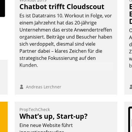
Teilnehmer kurzweilige Einblicke in
Chatbot trifft Cloudscout
innovative Cloud-Strategien und -
Es ist Datatrains 10. Workout in Folge, vor
Lösungen mit hohem Zukunftspotenzial.
einem Jahrzehnt hat das 20-jährige
Unternehmen das erste Anwendertreffen
O
organisiert. Beiträge und Besucher haben
A
sich verdoppelt, diesmal sind viele
d
Andreas Lerchner
Partner dabei – klares Zeichen für die
Z
strategische Fokussierung auf den
w
Kunden.
b
Andreas Lerchner
PropTechCheck
What’s up, Start-up?
Eine neue Website führt