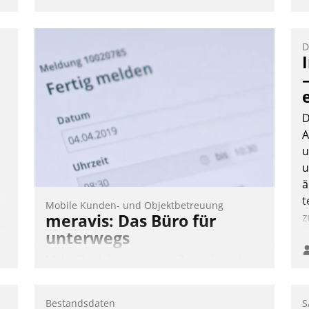
D
D
A
.
u
u
ä
t
Mobile Kunden- und Objektbetreuung
meravis: Das Büro für
z
unterwegs
Mehr Flexibilität, weniger Zeitaufwand
und eine einfache Bedienung - das
verspricht das aktuelle Cockpit für mobile
Bestandsdaten
S
Mitarbeiter von Datatrain. Die meravis