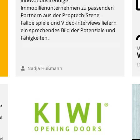
innovationsfreudige
Immobilienunternehmen zu passenden
Partnern aus der Proptech-Szene.
Fallbeispiele und Video-Interviews liefern
ein sprechendes Bild der Potenziale und
Fähigkeiten.
U
D
Nadja Hußmann
2
V
z
D
H
“
a
e
W
K
E
nd