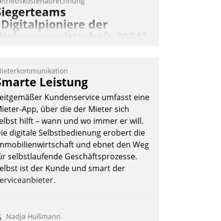
etriebskostenabrechnung
Siegerteams
„Digitalpioniere der
Wohnungswirtschaft 2024“
gekürt
ohnungswirtschaftliche Vorreiter für
ieterkommunikation
en Weg in eine digitale Zukunft zu
Smarte Leistung
inden, ist das Ziel des Awards
eitgemäßer Kundenservice umfasst eine
Digitalpioniere der
ieter-App, über die der Mieter sich
ohnungswirtschaft“. Bewerben können
elbst hilft – wann und wo immer er will.
ich dafür ein Team bestehend aus
ie digitale Selbstbedienung erobert die
ohnungsunternehmen und PropTech.
mmobilienwirtschaft und ebnet den Weg
DW Die Wohnungswirtschaft
ür selbstlaufende Geschäftsprozesse.
elbst ist der Kunde und smart der
erviceanbieter.
Nadja Hußmann