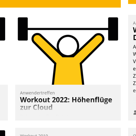
A
A
W
V
e
Z
Z
e
Anwendertreffen
Workout 2022: Höhenflüge
zur Cloud
Beim virtuellen Datatrain-
Anwendertreffen am 27. April 2022
erhielten die Teilnehmerinnen und
Workout 2019
O