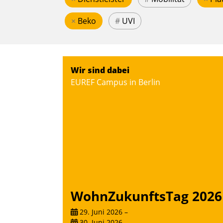
×
Beko
#
UVI
Wir sind dabei
EUREF Campus in Berlin
WohnZukunftsTag 2026
29. Juni 2026
–
30. Juni 2026