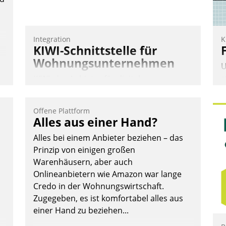
Integration
K
KIWI-Schnittstelle für
Wohnungsunternehmen
U
s
KIWI, der Anbieter für digitalen
A
Türzugang, kooperiert mit dem
v
Beratungs- und
Offene Plattform
s
Softwareentwicklungshaus Datatrain.
Alles aus einer Hand?
u
Alles bei einem Anbieter beziehen – das
E
Prinzip von einigen großen
C
Warenhäusern, aber auch
P
Onlineanbietern wie Amazon war lange
P
Credo in der Wohnungswirtschaft.
Andreas Lerchner
Zugegeben, es ist komfortabel alles aus
einer Hand zu beziehen...