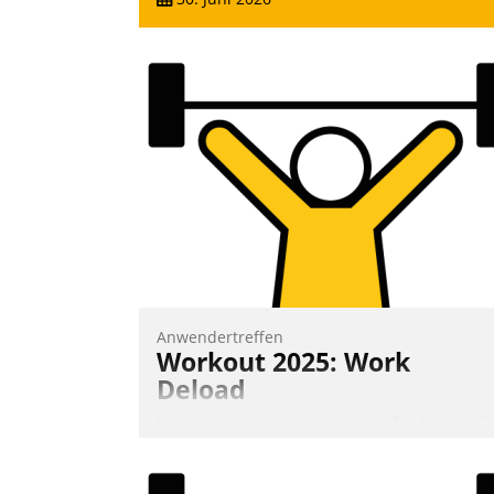
Anwendertreffen
Workout 2025: Work
Deload
In entspannter Atmosphäre findet am 6.
und 7. Mai Datatrains Netzwerk-Event im
Kunden- und Partnerkreis statt. Zentrale