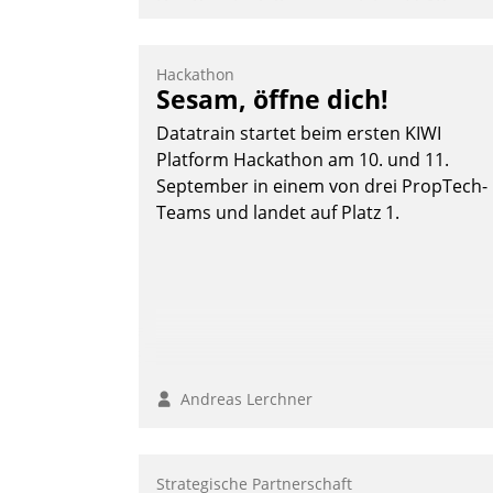
Das Proptech Yarowa setzt auf SAP-
Schnittstellenkompetenz: Datatrain
integriert Yarowas Portal zur Vergabe
Hackathon
und Verwaltung von Aufträgen der
Sesam, öffne dich!
operativen Instandhaltung in die SAP-
Datatrain startet beim ersten KIWI
Systemlandschaft deutscher
Platform Hackathon am 10. und 11.
Wohnungsunternehmen – und
September in einem von drei PropTech-
beschleunigt damit den Weg vom
Teams und landet auf Platz 1.
Mieteranliegen zum Dienstleisterauftrag
Nadja Hußmann
Andreas Lerchner
Strategische Partnerschaft