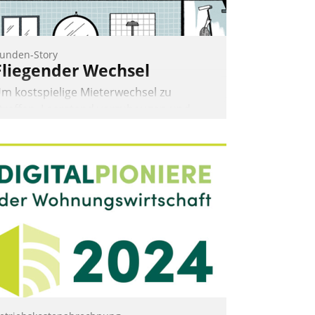
Nadja Hußmann
unden-Story
Fliegender Wechsel
m kostspielige Mieterwechsel zu
traffen, Leerstand vorzubeugen und
kteure wie Prozesse fließend zu
ernetzen, nutzt die Berliner Gewobag
eit Jahresbeginn eine Überblick, Einsicht
nd Eingriff bietende Lösung. Zur
ntwicklung setzte man auf
loudtechnologie, bewährte und Startup-
artner sowie erstmals agile
rojektmethoden.
Nadja Hußmann