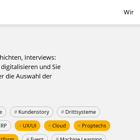
Wir
hichten, Interviews:
 digitalisieren und Sie
er die Auswahl der
e
#
Kundenstory
#
Drittsysteme
ERP
×
UX/UI
×
Cloud
×
Proptechs
ttform
#
Event
#
Machine Learning