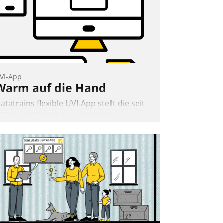
VI-App
Warm auf die Hand
atatrains flexible UVI-App stellt die seit
022 verpflichtende unterjährige
erbrauchsinformation schnell,
uverlässig und leicht bekömmlich bereit:
ie monatlichen Mitteilungen zum
eizungs- und Wasserverbrauch gehen
utomatisiert, vollständig und auf
unsch über mehrere zuvor festgelegte
ommunikationswege bei den
mpfängern ein.