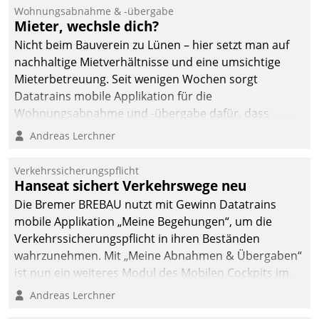
und Beschwerde-Management einen eigenen Kanal
Wohnungsabnahme & -übergabe
ein.
Mieter, wechsle dich?
Nicht beim Bauverein zu Lünen – hier setzt man auf
nachhaltige Mietverhältnisse und eine umsichtige
Mieterbetreuung. Seit wenigen Wochen sorgt
Datatrains mobile Applikation für die
Wohnungsabnahme und -übergabe dafür, dass
Mieter wohlgeordnet kommen und, so es sein muss,
Andreas Lerchner
gehen können.
Verkehrssicherungspflicht
Hanseat sichert Verkehrswege neu
Die Bremer BREBAU nutzt mit Gewinn Datatrains
mobile Applikation „Meine Begehungen“, um die
Verkehrssicherungspflicht in ihren Beständen
wahrzunehmen. Mit „Meine Abnahmen & Übergaben“
ist nun ein weiteres Modul des Mobilen Cockpits im
Einsatz.
Andreas Lerchner