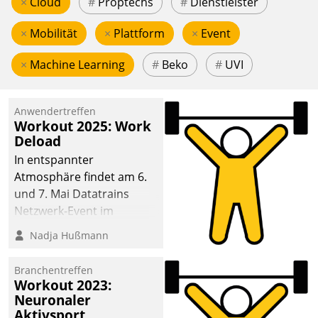
×
Cloud
#
Proptechs
#
Dienstleister
×
Mobilität
×
Plattform
×
Event
×
Machine Learning
#
Beko
#
UVI
Anwendertreffen
Workout 2025: Work
Deload
In entspannter
Atmosphäre findet am 6.
und 7. Mai Datatrains
Netzwerk-Event im
Kunden- und Partnerkreis
Nadja Hußmann
statt. Zentrale Frage: Wie
lassen sich
Branchentreffen
Mammutprojekte
Workout 2023:
meistern und Workloads
Neuronaler
Aktivsport
wuppen – bei zunehmend