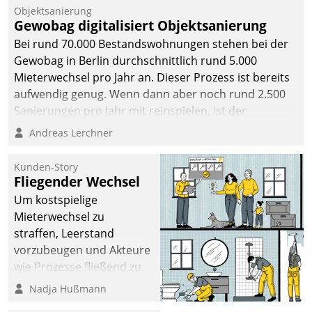
Objektsanierung
Gewobag digitalisiert Objektsanierung
Bei rund 70.000 Bestandswohnungen stehen bei der
Gewobag in Berlin durchschnittlich rund 5.000
Mieterwechsel pro Jahr an. Dieser Prozess ist bereits
aufwendig genug. Wenn dann aber noch rund 2.500
Sanierungen pro Jahr mit reinspielen, ist der
Betreuungs- und Organisationsaufwand immens. Im
Andreas Lerchner
Rahmen ihrer Digitalisierungsstrategie hat das
kommunale Wohnungsbauunternehmen daher
Kunden-Story
gemeinsam mit der Berliner Datatrain GmbH den
Fliegender Wechsel
Teilprozess der Objektsanierung digitalisiert.
Um kostspielige
Mieterwechsel zu
straffen, Leerstand
vorzubeugen und Akteure
wie Prozesse fließend zu
vernetzen, nutzt die
Nadja Hußmann
Berliner Gewobag seit