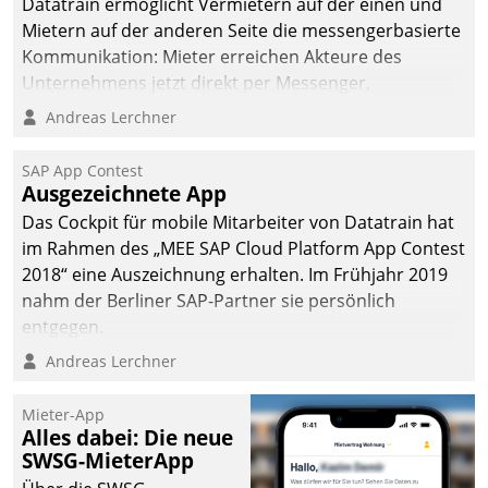
Datatrain ermöglicht Vermietern auf der einen und
Mietern auf der anderen Seite die messengerbasierte
Kommunikation: Mieter erreichen Akteure des
Unternehmens jetzt direkt per Messenger,
Mitarbeiter oder Dienstleister empfangen oder
Andreas Lerchner
versenden die Nachrichten via Cockpit.
SAP App Contest
Ausgezeichnete App
Das Cockpit für mobile Mitarbeiter von Datatrain hat
im Rahmen des „MEE SAP Cloud Platform App Contest
2018“ eine Auszeichnung erhalten. Im Frühjahr 2019
nahm der Berliner SAP-Partner sie persönlich
entgegen.
Andreas Lerchner
Mieter-App
Alles dabei: Die neue
SWSG-MieterApp