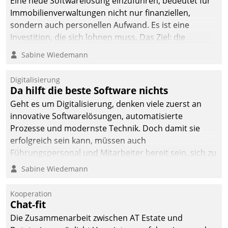
Eine neue Softwarelösung einzuführen, bedeutet für
Immobilienverwaltungen nicht nur finanziellen,
sondern auch personellen Aufwand. Es ist eine
Investition, die sich lohnen muss. Das Ziel: die
nachhaltige Optimierung der Geschäftsabläufe. Damit
Sabine Wiedemann
dieses Ziel erreicht wird, sollten einige Grundregeln
befolgt werden.
Digitalisierung
Da hilft die beste Software nichts
Geht es um Digitalisierung, denken viele zuerst an
innovative Softwarelösungen, automatisierte
Prozesse und modernste Technik. Doch damit sie
erfolgreich sein kann, müssen auch
Führungspersonal und Mitarbeiter bereit sein, sich zu
verändern und anzupassen, sonst werden sie an ihr
Sabine Wiedemann
scheitern.
Kooperation
Chat-fit
Die Zusammenarbeit zwischen AT Estate und