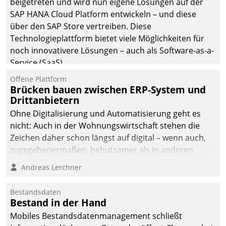
beigetreten und wird nun eigene Lösungen auf der
die Bereitschaft, sich zu überprüfen, zu hinterfragen
SAP HANA Cloud Platform entwickeln – und diese
und zu verändern.
über den SAP Store vertreiben. Diese
Technologieplattform bietet viele Möglichkeiten für
noch innovativere Lösungen – auch als Software-as-a-
Service (SaaS).
Offene Plattform
Brücken bauen zwischen ERP-System und
Drittanbietern
Ohne Digitalisierung und Automatisierung geht es
nicht: Auch in der Wohnungswirtschaft stehen die
Zeichen daher schon längst auf digital – wenn auch,
zugegebenermaßen, behutsamer als in anderen
Branchen.
Andreas Lerchner
Bestandsdaten
Bestand in der Hand
Mobiles Bestandsdatenmanagement schließt