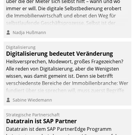
über die der Mieter sich selbst hilft – wann und wo
immer er will. Die digitale Selbstbedienung erobert
die Immobilienwirtschaft und ebnet den Weg für
selbstlaufende Geschäftsprozesse. Selbst ist der
Kunde und smart der Serviceanbieter.
Nadja Hußmann
Digitalisierung
Digitalisierung bedeutet Veränderung
Heilsversprechen, Modewort, großes Fragezeichen?
Alle reden von Digitalisierung, aber die Wenigsten
wissen, was damit gemeint ist. Denn sie betrifft
verschiedenste Bereiche der Immobilienbranche: Wer
fundiert über sie sprechen will, muss zuerst Begriffe
klären. Ein Aspekt ist die betriebliche Optimierung:
Sabine Wiedemann
Moderne Softwarelösungen ermöglichen große
Einsparungen durch optimierte und automatisierte
Strategische Partnerschaft
Prozesse. Doch man darf nicht zu viel erwarten: Allein
Datatrain ist SAP Partner
mit der Einführung einer neuen Software ist es nicht
Datatrain ist dem SAP PartnerEdge Programm
getan. Die Digitalisierung erfordert von Unternehmen