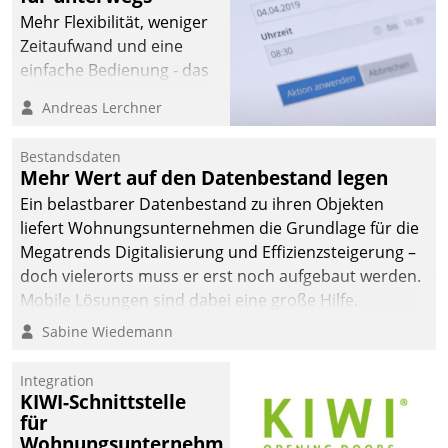
Mehr Flexibilität, weniger
Zeitaufwand und eine
einfache Bedienung - das
verspricht das aktuelle
Andreas Lerchner
Cockpit für mobile
Mitarbeiter von
Bestandsdaten
Datatrain. Die meravis
Mehr Wert auf den Datenbestand legen
Wohnungsbau- und
Ein belastbarer Datenbestand zu ihren Objekten
Immobilien GmbH hat
liefert Wohnungsunternehmen die Grundlage für die
sich dabei für den Betrieb
Megatrends Digitalisierung und Effizienzsteigerung –
der Lösung über die SAP
doch vielerorts muss er erst noch aufgebaut werden.
Cloud Platform
Mobile Lösungen sind dabei eine große Hilfe.
entschieden - als erstes
Sabine Wiedemann
Unternehmen am
Wohnungsmarkt.
Integration
KIWI-Schnittstelle
für
Wohnungsunternehmen