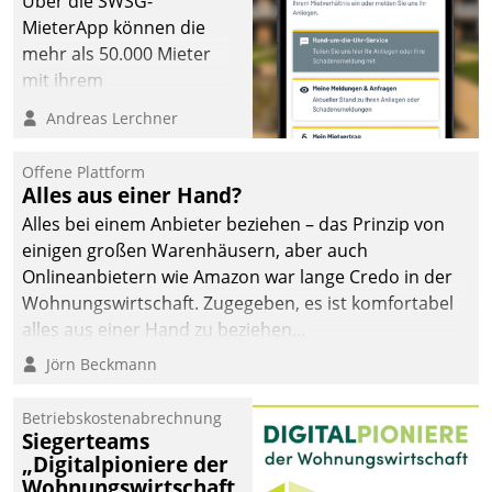
Über die SWSG-
MieterApp können die
mehr als 50.000 Mieter
mit ihrem
Wohnungsunternehmen
Andreas Lerchner
kommunizieren, auf dem
Laufenden bleiben, Daten
Offene Plattform
einsehen und ändern
Alles aus einer Hand?
oder
Alles bei einem Anbieter beziehen – das Prinzip von
Schadensmeldungen
einigen großen Warenhäusern, aber auch
abgeben – rund um die
Onlineanbietern wie Amazon war lange Credo in der
Uhr.
Wohnungswirtschaft. Zugegeben, es ist komfortabel
alles aus einer Hand zu beziehen...
Jörn Beckmann
Betriebskostenabrechnung
Siegerteams
„Digitalpioniere der
Wohnungswirtschaft