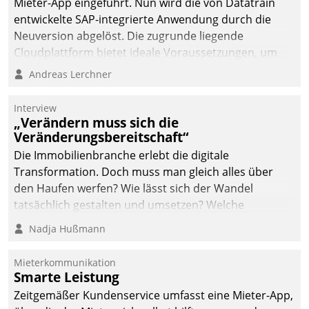
Mieter-App eingeführt. Nun wird die von Datatrain
automatisiert, vollständig
entwickelte SAP-integrierte Anwendung durch die
und auf Wunsch über
Neuversion abgelöst. Die zugrunde liegende
mehrere zuvor
Cloudplattform bietet ideale Voraussetzungen, um
festgelegte
die Funktionalität der App zu erweitern und weitere
Andreas Lerchner
Kommunikationswege bei
innovative Apps, auch von Drittanbietern, in SAP zu
den Empfängern ein.
integrieren.
Interview
„Verändern muss sich die
Veränderungsbereitschaft“
Die Immobilienbranche erlebt die digitale
Transformation. Doch muss man gleich alles über
den Haufen werfen? Wie lässt sich der Wandel
tatsächlich gestalten und umsetzen? Welche
Argumente zählen wirklich?
Nadja Hußmann
Mieterkommunikation
Smarte Leistung
Zeitgemäßer Kundenservice umfasst eine Mieter-App,