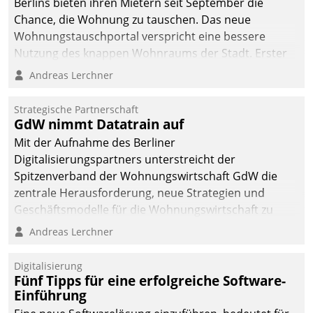
Berlins bieten ihren Mietern seit September die
Chance, die Wohnung zu tauschen. Das neue
Wohnungstauschportal verspricht eine bessere
Nutzung des knappen Wohnraums der Stadt. Erster
Anwendungsfall für Datatrains Lösung API-Hub mit
Andreas Lerchner
Schnittstellen zu den ERP-Systemen der
Unternehmen.
Strategische Partnerschaft
GdW nimmt Datatrain auf
Mit der Aufnahme des Berliner
Digitalisierungspartners unterstreicht der
Spitzenverband der Wohnungswirtschaft GdW die
zentrale Herausforderung, neue Strategien und
Geschäftsmodelle für die Wohnungswirtschaft zu
entwickeln.
Andreas Lerchner
Digitalisierung
Fünf Tipps für eine erfolgreiche Software-
Einführung