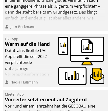
In der Immobilienbranche gibt es vermutlich kaum
eine gängigere Phrase als „Eigentum verpflichtet“ –
denn die steht bereits im Grundgesetz. Das klingt
einfach und eindeutig, ist aber alles andere, wie
Branchenbeschäftigte wissen. Denn mit der
Jörn Beckmann
Verantwortung folgen Verpflichtungen.
UVI-App
Warm auf die Hand
Datatrains flexible UVI-
App stellt die seit 2022
verpflichtende
unterjährige
Verbrauchsinformation
schnell, zuverlässig und
Nadja Hußmann
leicht bekömmlich bereit:
Die monatlichen
Mieter-App
Mitteilungen zum
Vorreiter setzt erneut auf Zugpferd
Heizungs- und
Vor rund einem Jahrzehnt hat die GESOBAU eine
Wasserverbrauch gehen