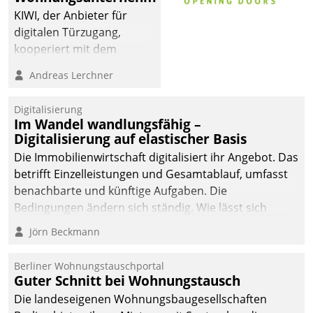
KIWI, der Anbieter für
digitalen Türzugang,
kooperiert mit dem
Beratungs- und
Andreas Lerchner
Softwareentwicklungshaus
Datatrain.
Digitalisierung
Im Wandel wandlungsfähig –
Digitalisierung auf elastischer Basis
Die Immobilienwirtschaft digitalisiert ihr Angebot. Das
betrifft Einzelleistungen und Gesamtablauf, umfasst
benachbarte und künftige Aufgaben. Die
Bedingungen ändern sich ständig. Wie lässt sich
technisch die Kontrolle wahren und zugleich Freiraum
Jörn Beckmann
fürs Wachsen öffnen?
Berliner Wohnungstauschportal
Guter Schnitt bei Wohnungstausch
Die landeseigenen Wohnungsbaugesellschaften