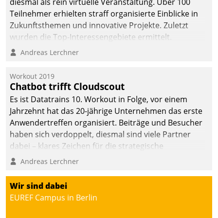
diesmal als rein virtuelle Veranstaltung. Über 100
Teilnehmer erhielten straff organisierte Einblicke in
Zukunftsthemen und innovative Projekte. Zuletzt
wurden die Top-Interessengebiete ermittelt.
Andreas Lerchner
Workout 2019
Chatbot trifft Cloudscout
Es ist Datatrains 10. Workout in Folge, vor einem
Jahrzehnt hat das 20-jährige Unternehmen das erste
Anwendertreffen organisiert. Beiträge und Besucher
haben sich verdoppelt, diesmal sind viele Partner
dabei – klares Zeichen für die strategische
Fokussierung auf den Kunden.
Andreas Lerchner
Wir sind dabei
EUREF Campus in Berlin