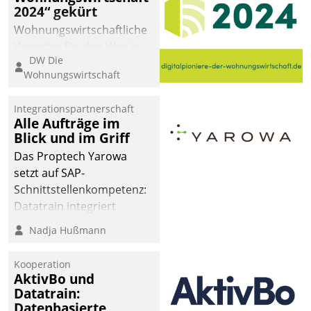
2024“ gekürt
Wohnungswirtschaftliche
Vorreiter für den Weg in
DW Die
eine digitale Zukunft zu
Wohnungswirtschaft
finden, ist das Ziel des
Awards „Digitalpioniere
Integrationspartnerschaft
der
Alle Aufträge im
Wohnungswirtschaft“.
Blick und im Griff
Bewerben können sich
Das Proptech Yarowa
dafür ein Team
setzt auf SAP-
bestehend aus
Schnittstellenkompetenz:
Wohnungsunternehmen
Datatrain integriert
und PropTech.
Yarowas Portal zur
Nadja Hußmann
Vergabe und Verwaltung
von Aufträgen der
Kooperation
operativen
AktivBo und
Instandhaltung in die
Datatrain:
Datenbasierte
SAP-Systemlandschaft