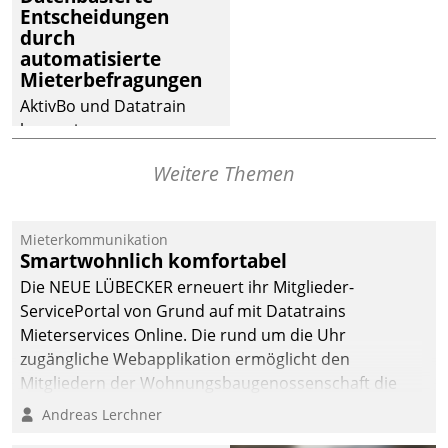
Entscheidungen
deutscher
durch
Wohnungsunternehmen
automatisierte
– und beschleunigt damit
Mieterbefragungen
den Weg vom
AktivBo und Datatrain
Mieteranliegen zum
kooperieren –
Dienstleisterauftrag.
Immobilienunternehmen
Weitere Themen
profitieren: Die nahtlose
Integration der Lösungen
von AktivBo und
Mieterkommunikation
Datatrain ermöglicht
Smartwohnlich komfortabel
automatisiert ausgelöste,
Die NEUE LÜBECKER erneuert ihr Mitglieder-
zielgerichtete
ServicePortal von Grund auf mit Datatrains
Mieterbefragungen – eine
Mieterservices Online. Die rund um die Uhr
starke Grundlage für
zugängliche Webapplikation ermöglicht den
intelligente,
Mitgliedern der Wohnungs­bau­genossenschaft die
datengestützte
Kontaktaufnahme per Smartphone, Tablet oder PC.
Andreas Lerchner
Entscheidungen.