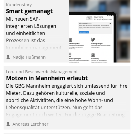
Kundenstory
Smart gemanagt
Mit neuen SAP-
integrierten Lösungen
und einheitlichen
Prozessen ist das
Immobilienmanagement
der Bayerischen
Nadja Hußmann
Versorgungskammer im
Ressort Kapitalanlage für
Lob- und Beschwerde-Management
künftige Aufgaben und
Motzen in Mannheim erlaubt
Herausforderungen
Die GBG Mannheim engagiert sich umfassend für ihre
gerüstet.
Mieter. Dazu gehören kulturelle, soziale und
sportliche Aktivitäten, die eine hohe Wohn- und
Lebensqualität unterstützen. Nun geht das
Engagement noch weiter: Für die zügige Bearbeitung
von Beschwerden – oder Lob – richtet das
Andreas Lerchner
Unternehmen mit Datatrains Applikation fürs Lob-