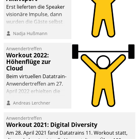
anspruchsvollen
Erst lieferten die Speaker
Aufgaben und
visionäre Impulse, dann
abnehmendem
wurden die Gäste selbst
Nachwuchs?
aktiv und sammelten
Nadja Hußmann
methodisch
Vernetzungsideen fürs
Anwendertreffen
Quartier. Dazwischen
Workout 2022:
zeigte Datatrain, was es
Höhenflüge zur
Neues zu bieten hat.
Cloud
Beim virtuellen Datatrain-
Anwendertreffen am 27.
April 2022 erhielten die
Teilnehmerinnen und
Andreas Lerchner
Teilnehmer kurzweilige
Einblicke in innovative
Anwendertreffen
Cloud-Strategien und -
Workout 2021: Digital Diversity
Lösungen mit hohem
Am 28. April 2021 fand Datatrains 11. Workout statt,
Zukunftspotenzial.