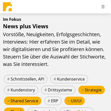
Im Fokus
News plus Views
Vorstöße, Neuigkeiten, Erfolgsgeschichten,
Interviews: Hier erfahren Sie im Detail, wie
wir digitalisieren und Sie profitieren können.
Steuern Sie über die Auswahl der Stichworte,
was Sie interessiert.
#
Schnittstellen, API
#
Kundenservice
#
Kundenstory
#
Drittsysteme
×
Strategie
×
Shared Service
#
ERP
×
UX/UI