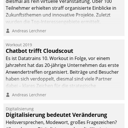
diesmal als rein virtuelle Veranstaltung. Über 100
Teilnehmer erhielten straff organisierte Einblicke in
Zukunftsthemen und innovative Projekte. Zuletzt
wurden die Top-Interessengebiete ermittelt.
Andreas Lerchner
Workout 2019
Chatbot trifft Cloudscout
Es ist Datatrains 10. Workout in Folge, vor einem
Jahrzehnt hat das 20-jährige Unternehmen das erste
Anwendertreffen organisiert. Beiträge und Besucher
haben sich verdoppelt, diesmal sind viele Partner
dabei – klares Zeichen für die strategische
Fokussierung auf den Kunden.
Andreas Lerchner
Digitalisierung
Digitalisierung bedeutet Veränderung
Heilsversprechen, Modewort, großes Fragezeichen?