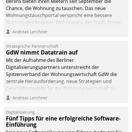
Berlins bieten ihren Mietern seit September die
Chance, die Wohnung zu tauschen. Das neue
Wohnungstauschportal verspricht eine bessere
Nutzung des knappen Wohnraums der Stadt. Erster
Anwendungsfall für Datatrains Lösung API-Hub mit
Andreas Lerchner
Schnittstellen zu den ERP-Systemen der
Unternehmen.
Strategische Partnerschaft
GdW nimmt Datatrain auf
Mit der Aufnahme des Berliner
Digitalisierungspartners unterstreicht der
Spitzenverband der Wohnungswirtschaft GdW die
zentrale Herausforderung, neue Strategien und
Geschäftsmodelle für die Wohnungswirtschaft zu
entwickeln.
Andreas Lerchner
Digitalisierung
Fünf Tipps für eine erfolgreiche Software-
Einführung