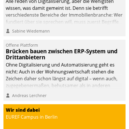
Alle reden von Digitalisierung, aber die Wenigsten
wissen, was damit gemeint ist. Denn sie betrifft
verschiedenste Bereiche der Immobilienbranche: Wer
fundiert über sie sprechen will, muss zuerst Begriffe
klären. Ein Aspekt ist die betriebliche Optimierung:
Sabine Wiedemann
Moderne Softwarelösungen ermöglichen große
Einsparungen durch optimierte und automatisierte
Offene Plattform
Prozesse. Doch man darf nicht zu viel erwarten: Allein
Brücken bauen zwischen ERP-System und
Drittanbietern
mit der Einführung einer neuen Software ist es nicht
getan. Die Digitalisierung erfordert von Unternehmen
Ohne Digitalisierung und Automatisierung geht es
die Bereitschaft, sich zu überprüfen, zu hinterfragen
nicht: Auch in der Wohnungswirtschaft stehen die
und zu verändern.
Zeichen daher schon längst auf digital – wenn auch,
zugegebenermaßen, behutsamer als in anderen
Branchen.
Andreas Lerchner
Wir sind dabei
EUREF Campus in Berlin