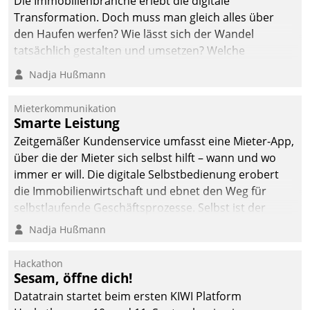
Die Immobilienbranche erlebt die digitale
automatisiert, vollständig
Transformation. Doch muss man gleich alles über
und auf Wunsch über
den Haufen werfen? Wie lässt sich der Wandel
mehrere zuvor
tatsächlich gestalten und umsetzen? Welche
festgelegte
Argumente zählen wirklich?
Nadja Hußmann
Kommunikationswege bei
den Empfängern ein.
Mieterkommunikation
Smarte Leistung
Zeitgemäßer Kundenservice umfasst eine Mieter-App,
über die der Mieter sich selbst hilft – wann und wo
immer er will. Die digitale Selbstbedienung erobert
die Immobilienwirtschaft und ebnet den Weg für
selbstlaufende Geschäftsprozesse. Selbst ist der
Kunde und smart der Serviceanbieter.
Nadja Hußmann
Hackathon
Sesam, öffne dich!
Datatrain startet beim ersten KIWI Platform