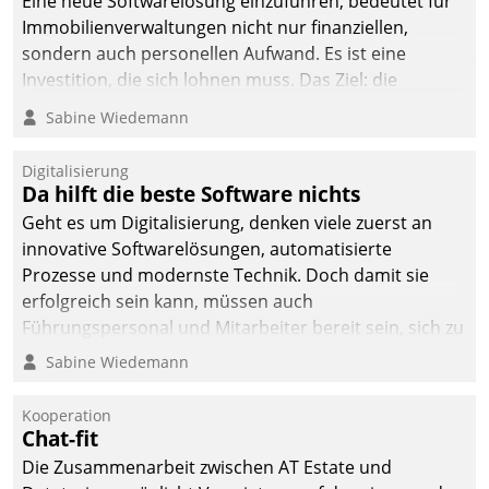
Eine neue Softwarelösung einzuführen, bedeutet für
Immobilienverwaltungen nicht nur finanziellen,
sondern auch personellen Aufwand. Es ist eine
Investition, die sich lohnen muss. Das Ziel: die
nachhaltige Optimierung der Geschäftsabläufe. Damit
Sabine Wiedemann
dieses Ziel erreicht wird, sollten einige Grundregeln
befolgt werden.
Digitalisierung
Da hilft die beste Software nichts
Geht es um Digitalisierung, denken viele zuerst an
innovative Softwarelösungen, automatisierte
Prozesse und modernste Technik. Doch damit sie
erfolgreich sein kann, müssen auch
Führungspersonal und Mitarbeiter bereit sein, sich zu
verändern und anzupassen, sonst werden sie an ihr
Sabine Wiedemann
scheitern.
Kooperation
Chat-fit
Die Zusammenarbeit zwischen AT Estate und