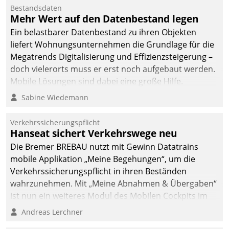
Mitarbeiter von
Bestandsdaten
Datatrain. Die meravis
Mehr Wert auf den Datenbestand legen
Wohnungsbau- und
Ein belastbarer Datenbestand zu ihren Objekten
Immobilien GmbH hat
liefert Wohnungsunternehmen die Grundlage für die
sich dabei für den Betrieb
Megatrends Digitalisierung und Effizienzsteigerung –
der Lösung über die SAP
doch vielerorts muss er erst noch aufgebaut werden.
Cloud Platform
Mobile Lösungen sind dabei eine große Hilfe.
entschieden - als erstes
Sabine Wiedemann
Unternehmen am
Wohnungsmarkt.
Verkehrssicherungspflicht
Hanseat sichert Verkehrswege neu
Die Bremer BREBAU nutzt mit Gewinn Datatrains
mobile Applikation „Meine Begehungen“, um die
Verkehrssicherungspflicht in ihren Beständen
wahrzunehmen. Mit „Meine Abnahmen & Übergaben“
ist nun ein weiteres Modul des Mobilen Cockpits im
Einsatz.
Andreas Lerchner