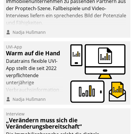
Immobilienunternehmen zu passenden Partnern aus
der Proptech-Szene. Fallbeispiele und Video-
Interviews liefern ein sprechendes Bild der Potenziale
und Fähigkeiten.
Nadja Hußmann
UVI-App
Warm auf die Hand
Datatrains flexible UVI-
App stellt die seit 2022
verpflichtende
unterjährige
Verbrauchsinformation
schnell, zuverlässig und
Nadja Hußmann
leicht bekömmlich bereit:
Die monatlichen
Interview
Mitteilungen zum
„Verändern muss sich die
Veränderungsbereitschaft“
Heizungs- und
Wasserverbrauch gehen