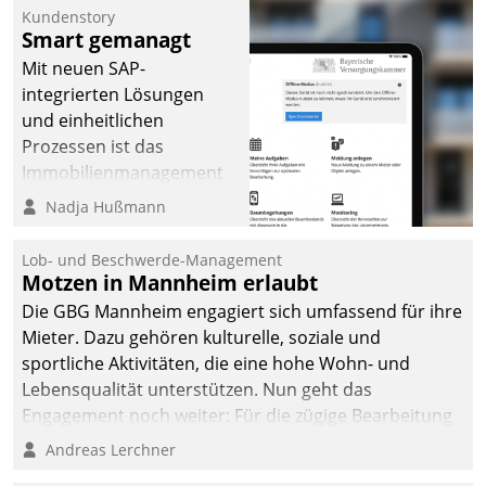
Kundenstory
Smart gemanagt
Mit neuen SAP-
integrierten Lösungen
und einheitlichen
Prozessen ist das
Immobilienmanagement
der Bayerischen
Nadja Hußmann
Versorgungskammer im
Ressort Kapitalanlage für
Lob- und Beschwerde-Management
künftige Aufgaben und
Motzen in Mannheim erlaubt
Herausforderungen
Die GBG Mannheim engagiert sich umfassend für ihre
gerüstet.
Mieter. Dazu gehören kulturelle, soziale und
sportliche Aktivitäten, die eine hohe Wohn- und
Lebensqualität unterstützen. Nun geht das
Engagement noch weiter: Für die zügige Bearbeitung
von Beschwerden – oder Lob – richtet das
Andreas Lerchner
Unternehmen mit Datatrains Applikation fürs Lob-