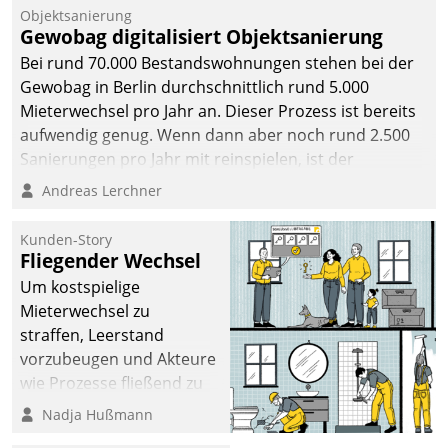
Objektsanierung
Gewobag digitalisiert Objektsanierung
Bei rund 70.000 Bestandswohnungen stehen bei der
Gewobag in Berlin durchschnittlich rund 5.000
Mieterwechsel pro Jahr an. Dieser Prozess ist bereits
aufwendig genug. Wenn dann aber noch rund 2.500
Sanierungen pro Jahr mit reinspielen, ist der
Betreuungs- und Organisationsaufwand immens. Im
Andreas Lerchner
Rahmen ihrer Digitalisierungsstrategie hat das
kommunale Wohnungsbauunternehmen daher
Kunden-Story
gemeinsam mit der Berliner Datatrain GmbH den
Fliegender Wechsel
Teilprozess der Objektsanierung digitalisiert.
Um kostspielige
Mieterwechsel zu
straffen, Leerstand
vorzubeugen und Akteure
wie Prozesse fließend zu
vernetzen, nutzt die
Nadja Hußmann
Berliner Gewobag seit