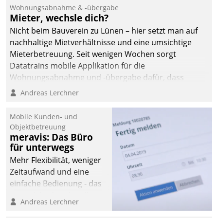
und Beschwerde-Management einen eigenen Kanal
Wohnungsabnahme & -übergabe
ein.
Mieter, wechsle dich?
Nicht beim Bauverein zu Lünen – hier setzt man auf
nachhaltige Mietverhältnisse und eine umsichtige
Mieterbetreuung. Seit wenigen Wochen sorgt
Datatrains mobile Applikation für die
Wohnungsabnahme und -übergabe dafür, dass
Mieter wohlgeordnet kommen und, so es sein muss,
Andreas Lerchner
gehen können.
Mobile Kunden- und
Objektbetreuung
meravis: Das Büro
für unterwegs
Mehr Flexibilität, weniger
Zeitaufwand und eine
einfache Bedienung - das
verspricht das aktuelle
Andreas Lerchner
Cockpit für mobile