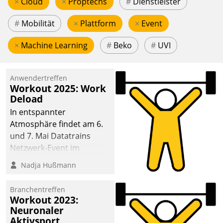
×
Cloud
×
Proptechs
#
Dienstleister
#
Mobilität
×
Plattform
×
Event
×
Machine Learning
#
Beko
#
UVI
Anwendertreffen
Workout 2025: Work
Deload
In entspannter
Atmosphäre findet am 6.
und 7. Mai Datatrains
Netzwerk-Event im
Kunden- und Partnerkreis
Nadja Hußmann
statt. Zentrale Frage: Wie
lassen sich
Branchentreffen
Mammutprojekte
Workout 2023:
meistern und Workloads
Neuronaler
Aktivsport
wuppen – bei zunehmend