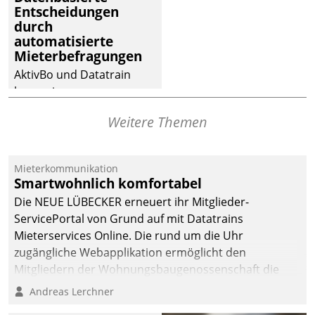
Entscheidungen
deutscher
durch
Wohnungsunternehmen
automatisierte
– und beschleunigt damit
Mieterbefragungen
den Weg vom
AktivBo und Datatrain
Mieteranliegen zum
kooperieren –
Dienstleisterauftrag.
Immobilienunternehmen
Weitere Themen
profitieren: Die nahtlose
Integration der Lösungen
von AktivBo und
Mieterkommunikation
Datatrain ermöglicht
Smartwohnlich komfortabel
automatisiert ausgelöste,
Die NEUE LÜBECKER erneuert ihr Mitglieder-
zielgerichtete
ServicePortal von Grund auf mit Datatrains
Mieterbefragungen – eine
Mieterservices Online. Die rund um die Uhr
starke Grundlage für
zugängliche Webapplikation ermöglicht den
intelligente,
Mitgliedern der Wohnungs­bau­genossenschaft die
datengestützte
Kontaktaufnahme per Smartphone, Tablet oder PC.
Andreas Lerchner
Entscheidungen.