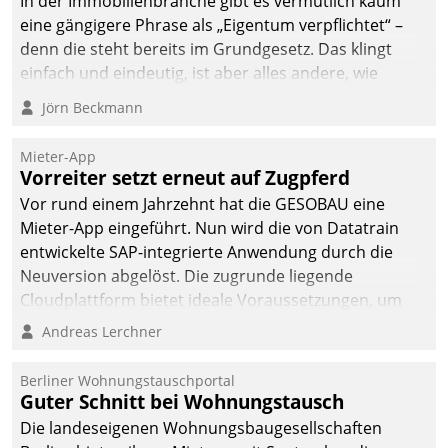
In der Immobilienbranche gibt es vermutlich kaum
eine gängigere Phrase als „Eigentum verpflichtet“ –
denn die steht bereits im Grundgesetz. Das klingt
einfach und eindeutig, ist aber alles andere, wie
Branchenbeschäftigte wissen. Denn mit der
Jörn Beckmann
Verantwortung folgen Verpflichtungen.
Mieter-App
Vorreiter setzt erneut auf Zugpferd
Vor rund einem Jahrzehnt hat die GESOBAU eine
Mieter-App eingeführt. Nun wird die von Datatrain
entwickelte SAP-integrierte Anwendung durch die
Neuversion abgelöst. Die zugrunde liegende
Cloudplattform bietet ideale Voraussetzungen, um
die Funktionalität der App zu erweitern und weitere
Andreas Lerchner
innovative Apps, auch von Drittanbietern, in SAP zu
integrieren.
Berliner Wohnungstauschportal
Guter Schnitt bei Wohnungstausch
Die landeseigenen Wohnungsbaugesellschaften