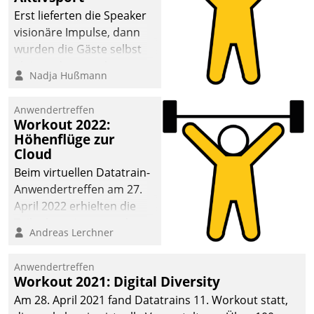
anspruchsvollen
Erst lieferten die Speaker
Aufgaben und
visionäre Impulse, dann
abnehmendem
wurden die Gäste selbst
Nachwuchs?
aktiv und sammelten
Nadja Hußmann
methodisch
Vernetzungsideen fürs
Anwendertreffen
Quartier. Dazwischen
Workout 2022:
zeigte Datatrain, was es
Höhenflüge zur
Neues zu bieten hat.
Cloud
Beim virtuellen Datatrain-
Anwendertreffen am 27.
April 2022 erhielten die
Teilnehmerinnen und
Andreas Lerchner
Teilnehmer kurzweilige
Einblicke in innovative
Anwendertreffen
Cloud-Strategien und -
Workout 2021: Digital Diversity
Lösungen mit hohem
Am 28. April 2021 fand Datatrains 11. Workout statt,
Zukunftspotenzial.