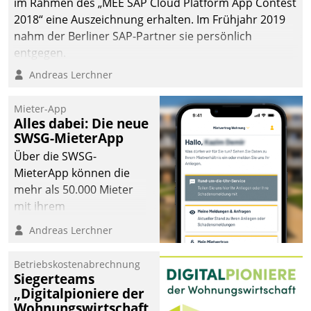
im Rahmen des „MEE SAP Cloud Platform App Contest
2018“ eine Auszeichnung erhalten. Im Frühjahr 2019
nahm der Berliner SAP-Partner sie persönlich
entgegen.
Andreas Lerchner
Mieter-App
Alles dabei: Die neue
SWSG-MieterApp
Über die SWSG-
MieterApp können die
mehr als 50.000 Mieter
mit ihrem
Wohnungsunternehmen
Andreas Lerchner
kommunizieren, auf dem
Laufenden bleiben, Daten
Betriebskostenabrechnung
einsehen und ändern
Siegerteams
oder
„Digitalpioniere der
Wohnungswirtschaft
Schadensmeldungen