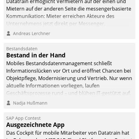
Datatrain ermöglicht Vermietern auf der einen und
Mietern auf der anderen Seite die messengerbasierte
Kommunikation: Mieter erreichen Akteure des
Unternehmens jetzt direkt per Messenger,
Mitarbeiter oder Dienstleister empfangen oder
Andreas Lerchner
versenden die Nachrichten via Cockpit.
Bestandsdaten
Bestand in der Hand
Mobiles Bestandsdatenmanagement schließt
Informationslücken vor Ort und eröffnet Chancen bei
Objektpflege, Modernisierung und Vertrieb. Nur wenn
aktuelle Informationen vorliegen, laufen
Geschäftsprozesse rund – und blühen IT-gestützt auf.
Nadja Hußmann
SAP App Contest
Ausgezeichnete App
Das Cockpit für mobile Mitarbeiter von Datatrain hat