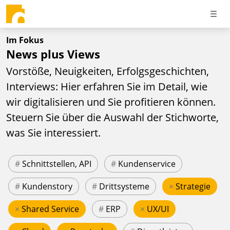
Im Fokus
News plus Views
Vorstöße, Neuigkeiten, Erfolgsgeschichten,
Interviews: Hier erfahren Sie im Detail, wie
wir digitalisieren und Sie profitieren können.
Steuern Sie über die Auswahl der Stichworte,
was Sie interessiert.
#
Schnittstellen, API
#
Kundenservice
#
Kundenstory
#
Drittsysteme
×
Strategie
×
Shared Service
#
ERP
×
UX/UI