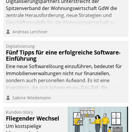
Digitalisierungspartners unterstreicht der
Spitzenverband der Wohnungswirtschaft GdW die
zentrale Herausforderung, neue Strategien und
Geschäftsmodelle für die Wohnungswirtschaft zu
entwickeln.
Andreas Lerchner
Digitalisierung
Fünf Tipps für eine erfolgreiche Software-
Einführung
Eine neue Softwarelösung einzuführen, bedeutet für
Immobilienverwaltungen nicht nur finanziellen,
sondern auch personellen Aufwand. Es ist eine
Investition, die sich lohnen muss. Das Ziel: die
nachhaltige Optimierung der Geschäftsabläufe. Damit
Sabine Wiedemann
dieses Ziel erreicht wird, sollten einige Grundregeln
befolgt werden.
Kunden-Story
Fliegender Wechsel
Um kostspielige