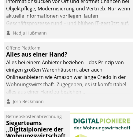
Informationslücken vor Ort und eröffnet Chancen bei
Objektpflege, Modernisierung und Vertrieb. Nur wenn
aktuelle Informationen vorliegen, laufen
Geschäftsprozesse rund – und blühen IT-gestützt auf.
Nadja Hußmann
Offene Plattform
Alles aus einer Hand?
Alles bei einem Anbieter beziehen – das Prinzip von
einigen großen Warenhäusern, aber auch
Onlineanbietern wie Amazon war lange Credo in der
Wohnungswirtschaft. Zugegeben, es ist komfortabel
alles aus einer Hand zu beziehen...
Jörn Beckmann
Betriebskostenabrechnung
Siegerteams
„Digitalpioniere der
Wohnungswirtschaft