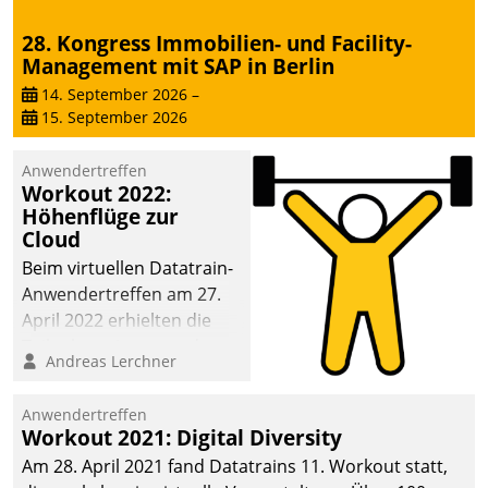
28. Kongress Immobilien- und Facility-
Management mit SAP in Berlin
14. September 2026
–
15. September 2026
Anwendertreffen
Workout 2022:
Höhenflüge zur
Cloud
Beim virtuellen Datatrain-
Anwendertreffen am 27.
April 2022 erhielten die
Teilnehmerinnen und
Andreas Lerchner
Teilnehmer kurzweilige
Einblicke in innovative
Anwendertreffen
Cloud-Strategien und -
Workout 2021: Digital Diversity
Lösungen mit hohem
Am 28. April 2021 fand Datatrains 11. Workout statt,
Zukunftspotenzial.