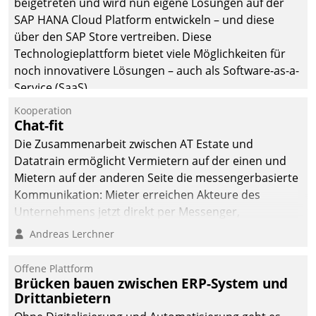
beigetreten und wird nun eigene Lösungen auf der
die Bereitschaft, sich zu überprüfen, zu hinterfragen
SAP HANA Cloud Platform entwickeln – und diese
und zu verändern.
über den SAP Store vertreiben. Diese
Technologieplattform bietet viele Möglichkeiten für
noch innovativere Lösungen – auch als Software-as-a-
Service (SaaS).
Kooperation
Chat-fit
Die Zusammenarbeit zwischen AT Estate und
Datatrain ermöglicht Vermietern auf der einen und
Mietern auf der anderen Seite die messengerbasierte
Kommunikation: Mieter erreichen Akteure des
Unternehmens jetzt direkt per Messenger,
Mitarbeiter oder Dienstleister empfangen oder
Andreas Lerchner
versenden die Nachrichten via Cockpit.
Offene Plattform
Brücken bauen zwischen ERP-System und
Drittanbietern