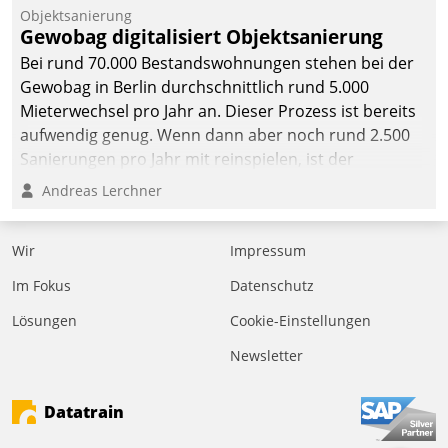
Objektsanierung
Gewobag digitalisiert Objektsanierung
Bei rund 70.000 Bestandswohnungen stehen bei der
Gewobag in Berlin durchschnittlich rund 5.000
Mieterwechsel pro Jahr an. Dieser Prozess ist bereits
aufwendig genug. Wenn dann aber noch rund 2.500
Sanierungen pro Jahr mit reinspielen, ist der
Betreuungs- und Organisationsaufwand immens. Im
Andreas Lerchner
Rahmen ihrer Digitalisierungsstrategie hat das
kommunale Wohnungsbauunternehmen daher
Wir
Impressum
gemeinsam mit der Berliner Datatrain GmbH den
Teilprozess der Objektsanierung digitalisiert.
Im Fokus
Datenschutz
Lösungen
Cookie-Einstellungen
Newsletter
Datatrain