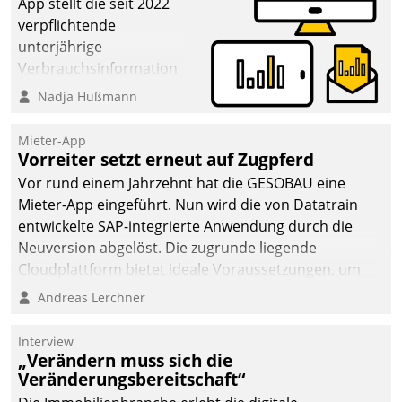
App stellt die seit 2022
verpflichtende
unterjährige
Verbrauchsinformation
schnell, zuverlässig und
Nadja Hußmann
leicht bekömmlich bereit:
Die monatlichen
Mieter-App
Mitteilungen zum
Vorreiter setzt erneut auf Zugpferd
Heizungs- und
Vor rund einem Jahrzehnt hat die GESOBAU eine
Wasserverbrauch gehen
Mieter-App eingeführt. Nun wird die von Datatrain
automatisiert, vollständig
entwickelte SAP-integrierte Anwendung durch die
und auf Wunsch über
Neuversion abgelöst. Die zugrunde liegende
mehrere zuvor
Cloudplattform bietet ideale Voraussetzungen, um
festgelegte
die Funktionalität der App zu erweitern und weitere
Andreas Lerchner
Kommunikationswege bei
innovative Apps, auch von Drittanbietern, in SAP zu
den Empfängern ein.
integrieren.
Interview
„Verändern muss sich die
Veränderungsbereitschaft“