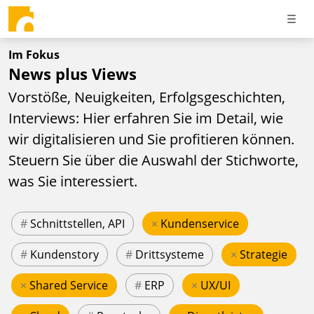
Im Fokus
News plus Views
Vorstöße, Neuigkeiten, Erfolgsgeschichten,
Interviews: Hier erfahren Sie im Detail, wie
wir digitalisieren und Sie profitieren können.
Steuern Sie über die Auswahl der Stichworte,
was Sie interessiert.
#
Schnittstellen, API
×
Kundenservice
#
Kundenstory
#
Drittsysteme
×
Strategie
×
Shared Service
#
ERP
×
UX/UI