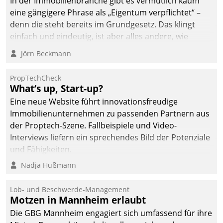
In der Immobilienbranche gibt es vermutlich kaum
von AktivBo und
eine gängigere Phrase als „Eigentum verpflichtet“ –
Datatrain ermöglicht
denn die steht bereits im Grundgesetz. Das klingt
automatisiert ausgelöste,
einfach und eindeutig, ist aber alles andere, wie
zielgerichtete
Branchenbeschäftigte wissen. Denn mit der
Mieterbefragungen – eine
Jörn Beckmann
Verantwortung folgen Verpflichtungen.
starke Grundlage für
intelligente,
PropTechCheck
datengestützte
What’s up, Start-up?
Entscheidungen.
Eine neue Website führt innovationsfreudige
Immobilienunternehmen zu passenden Partnern aus
der Proptech-Szene. Fallbeispiele und Video-
Interviews liefern ein sprechendes Bild der Potenziale
und Fähigkeiten.
Nadja Hußmann
Lob- und Beschwerde-Management
Motzen in Mannheim erlaubt
Die GBG Mannheim engagiert sich umfassend für ihre