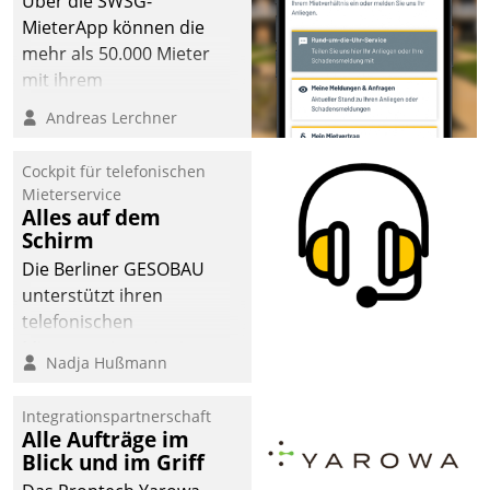
Über die SWSG-
MieterApp können die
mehr als 50.000 Mieter
mit ihrem
Wohnungsunternehmen
Andreas Lerchner
kommunizieren, auf dem
Laufenden bleiben, Daten
Cockpit für telefonischen
einsehen und ändern
Mieterservice
oder
Alles auf dem
Schirm
Schadensmeldungen
abgeben – rund um die
Die Berliner GESOBAU
Uhr.
unterstützt ihren
telefonischen
Mieterservice mit einem
Nadja Hußmann
digitalen Cockpit, das
situationsbezogen
Integrationspartnerschaft
passende Fragen und
Alle Aufträge im
Schlagworte auswirft.
Blick und im Griff
Eine intuitive