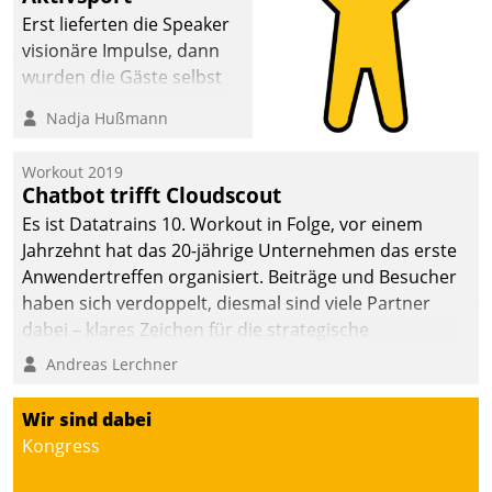
anspruchsvollen
Erst lieferten die Speaker
Aufgaben und
visionäre Impulse, dann
abnehmendem
wurden die Gäste selbst
Nachwuchs?
aktiv und sammelten
Nadja Hußmann
methodisch
Vernetzungsideen fürs
Workout 2019
Quartier. Dazwischen
Chatbot trifft Cloudscout
zeigte Datatrain, was es
Es ist Datatrains 10. Workout in Folge, vor einem
Neues zu bieten hat.
Jahrzehnt hat das 20-jährige Unternehmen das erste
Anwendertreffen organisiert. Beiträge und Besucher
haben sich verdoppelt, diesmal sind viele Partner
dabei – klares Zeichen für die strategische
Fokussierung auf den Kunden.
Andreas Lerchner
Wir sind dabei
Kongress