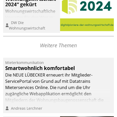
2024“ gekürt
Wohnungswirtschaftliche
Vorreiter für den Weg in
DW Die
eine digitale Zukunft zu
Wohnungswirtschaft
finden, ist das Ziel des
Awards „Digitalpioniere
der
Weitere Themen
Wohnungswirtschaft“.
Bewerben können sich
dafür ein Team
Mieterkommunikation
Smartwohnlich komfortabel
bestehend aus
Wohnungsunternehmen
Die NEUE LÜBECKER erneuert ihr Mitglieder-
und PropTech.
ServicePortal von Grund auf mit Datatrains
Mieterservices Online. Die rund um die Uhr
zugängliche Webapplikation ermöglicht den
Mitgliedern der Wohnungs­bau­genossenschaft die
Kontaktaufnahme per Smartphone, Tablet oder PC.
Andreas Lerchner