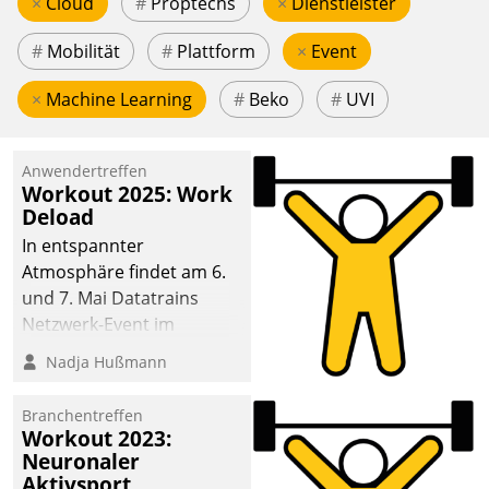
×
Cloud
#
Proptechs
×
Dienstleister
#
Mobilität
#
Plattform
×
Event
×
Machine Learning
#
Beko
#
UVI
Anwendertreffen
Workout 2025: Work
Deload
In entspannter
Atmosphäre findet am 6.
und 7. Mai Datatrains
Netzwerk-Event im
Kunden- und Partnerkreis
Nadja Hußmann
statt. Zentrale Frage: Wie
lassen sich
Branchentreffen
Mammutprojekte
Workout 2023:
meistern und Workloads
Neuronaler
Aktivsport
wuppen – bei zunehmend