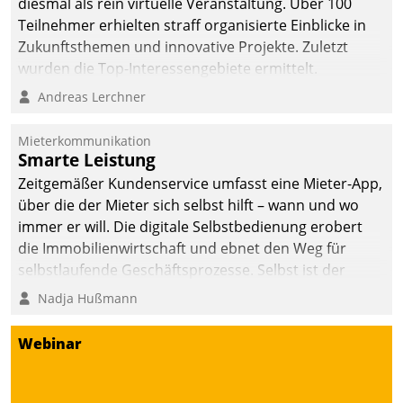
diesmal als rein virtuelle Veranstaltung. Über 100
Teilnehmer erhielten straff organisierte Einblicke in
Zukunftsthemen und innovative Projekte. Zuletzt
wurden die Top-Interessengebiete ermittelt.
Andreas Lerchner
Mieterkommunikation
Smarte Leistung
Zeitgemäßer Kundenservice umfasst eine Mieter-App,
über die der Mieter sich selbst hilft – wann und wo
immer er will. Die digitale Selbstbedienung erobert
die Immobilienwirtschaft und ebnet den Weg für
selbstlaufende Geschäftsprozesse. Selbst ist der
Kunde und smart der Serviceanbieter.
Nadja Hußmann
Webinar