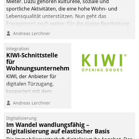
Mieter. Dazu gehören kulturelle, soziale und
sportliche Aktivitäten, die eine hohe Wohn- und
Lebensqualität unterstützen. Nun geht das
Engagement noch weiter: Für die zügige Bearbeitung
von Beschwerden – oder Lob – richtet das
Andreas Lerchner
Unternehmen mit Datatrains Applikation fürs Lob-
und Beschwerde-Management einen eigenen Kanal
Integration
ein.
KIWI-Schnittstelle
für
Wohnungsunternehmen
KIWI, der Anbieter für
digitalen Türzugang,
kooperiert mit dem
Beratungs- und
Andreas Lerchner
Softwareentwicklungshaus
Datatrain.
Digitalisierung
Im Wandel wandlungsfähig –
Digitalisierung auf elastischer Basis