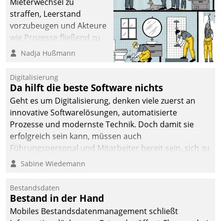
Mieterwechsel zu
straffen, Leerstand
vorzubeugen und Akteure
wie Prozesse fließend zu
vernetzen, nutzt die
Nadja Hußmann
Berliner Gewobag seit
Jahresbeginn eine
Digitalisierung
Überblick, Einsicht und
Da hilft die beste Software nichts
Eingriff bietende Lösung.
Geht es um Digitalisierung, denken viele zuerst an
Zur Entwicklung setzte
innovative Softwarelösungen, automatisierte
man auf
Prozesse und modernste Technik. Doch damit sie
Cloudtechnologie,
erfolgreich sein kann, müssen auch
bewährte und Startup-
Führungspersonal und Mitarbeiter bereit sein, sich zu
Partner sowie erstmals
verändern und anzupassen, sonst werden sie an ihr
Sabine Wiedemann
agile Projektmethoden.
scheitern.
Bestandsdaten
Bestand in der Hand
Mobiles Bestandsdatenmanagement schließt