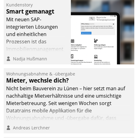
Kundenstory
Smart gemanagt
Mit neuen SAP-
integrierten Lösungen
und einheitlichen
Prozessen ist das
Immobilienmanagement
der Bayerischen
Nadja Hußmann
Versorgungskammer im
Ressort Kapitalanlage für
Wohnungsabnahme & -übergabe
künftige Aufgaben und
Mieter, wechsle dich?
Herausforderungen
Nicht beim Bauverein zu Lünen – hier setzt man auf
gerüstet.
nachhaltige Mietverhältnisse und eine umsichtige
Mieterbetreuung. Seit wenigen Wochen sorgt
Datatrains mobile Applikation für die
Wohnungsabnahme und -übergabe dafür, dass
Mieter wohlgeordnet kommen und, so es sein muss,
Andreas Lerchner
gehen können.