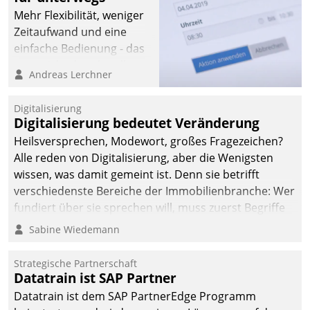
Mehr Flexibilität, weniger
Zeitaufwand und eine
einfache Bedienung - das
verspricht das aktuelle
Andreas Lerchner
Cockpit für mobile
Mitarbeiter von
Digitalisierung
Datatrain. Die meravis
Digitalisierung bedeutet Veränderung
Wohnungsbau- und
Heilsversprechen, Modewort, großes Fragezeichen?
Immobilien GmbH hat
Alle reden von Digitalisierung, aber die Wenigsten
sich dabei für den Betrieb
wissen, was damit gemeint ist. Denn sie betrifft
der Lösung über die SAP
verschiedenste Bereiche der Immobilienbranche: Wer
Cloud Platform
fundiert über sie sprechen will, muss zuerst Begriffe
entschieden - als erstes
klären. Ein Aspekt ist die betriebliche Optimierung:
Sabine Wiedemann
Unternehmen am
Moderne Softwarelösungen ermöglichen große
Wohnungsmarkt.
Einsparungen durch optimierte und automatisierte
Strategische Partnerschaft
Prozesse. Doch man darf nicht zu viel erwarten: Allein
Datatrain ist SAP Partner
mit der Einführung einer neuen Software ist es nicht
Datatrain ist dem SAP PartnerEdge Programm
getan. Die Digitalisierung erfordert von Unternehmen