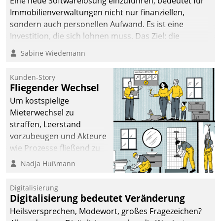
Eine neue Softwarelösung einzuführen, bedeutet für
Immobilienverwaltungen nicht nur finanziellen,
sondern auch personellen Aufwand. Es ist eine
Investition, die sich lohnen muss. Das Ziel: die
nachhaltige Optimierung der Geschäftsabläufe. Damit
Sabine Wiedemann
dieses Ziel erreicht wird, sollten einige Grundregeln
befolgt werden.
Kunden-Story
Fliegender Wechsel
Um kostspielige
Mieterwechsel zu
straffen, Leerstand
vorzubeugen und Akteure
wie Prozesse fließend zu
vernetzen, nutzt die
Nadja Hußmann
Berliner Gewobag seit
Jahresbeginn eine
Digitalisierung
Überblick, Einsicht und
Digitalisierung bedeutet Veränderung
Eingriff bietende Lösung.
Heilsversprechen, Modewort, großes Fragezeichen?
Zur Entwicklung setzte