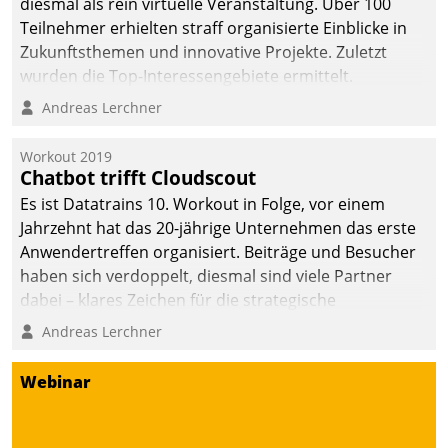
diesmal als rein virtuelle Veranstaltung. Über 100
Teilnehmer erhielten straff organisierte Einblicke in
Zukunftsthemen und innovative Projekte. Zuletzt
wurden die Top-Interessengebiete ermittelt.
Andreas Lerchner
Workout 2019
Chatbot trifft Cloudscout
Es ist Datatrains 10. Workout in Folge, vor einem
Jahrzehnt hat das 20-jährige Unternehmen das erste
Anwendertreffen organisiert. Beiträge und Besucher
haben sich verdoppelt, diesmal sind viele Partner
dabei – klares Zeichen für die strategische
Fokussierung auf den Kunden.
Andreas Lerchner
Webinar