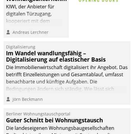
KIWI, der Anbieter für
digitalen Türzugang,
kooperiert mit dem
Beratungs- und
Andreas Lerchner
Softwareentwicklungshaus
Datatrain.
Digitalisierung
Im Wandel wandlungsfähig –
Digitalisierung auf elastischer Basis
Die Immobilienwirtschaft digitalisiert ihr Angebot. Das
betrifft Einzelleistungen und Gesamtablauf, umfasst
benachbarte und künftige Aufgaben. Die
Bedingungen ändern sich ständig. Wie lässt sich
technisch die Kontrolle wahren und zugleich Freiraum
Jörn Beckmann
fürs Wachsen öffnen?
Berliner Wohnungstauschportal
Guter Schnitt bei Wohnungstausch
Die landeseigenen Wohnungsbaugesellschaften