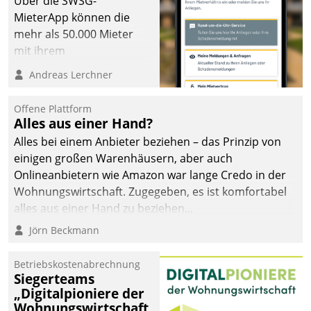
Über die SWSG-
MieterApp können die
mehr als 50.000 Mieter
mit ihrem
Wohnungsunternehmen
Andreas Lerchner
kommunizieren, auf dem
Laufenden bleiben, Daten
Offene Plattform
einsehen und ändern
Alles aus einer Hand?
oder
Alles bei einem Anbieter beziehen – das Prinzip von
Schadensmeldungen
einigen großen Warenhäusern, aber auch
abgeben – rund um die
Onlineanbietern wie Amazon war lange Credo in der
Uhr.
Wohnungswirtschaft. Zugegeben, es ist komfortabel
alles aus einer Hand zu beziehen...
Jörn Beckmann
Betriebskostenabrechnung
Siegerteams
„Digitalpioniere der
Wohnungswirtschaft