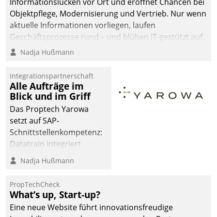
Informationslücken vor Ort und eröffnet Chancen bei
sich dabei für den Betrieb
Objektpflege, Modernisierung und Vertrieb. Nur wenn
der Lösung über die SAP
aktuelle Informationen vorliegen, laufen
Cloud Platform
Geschäftsprozesse rund – und blühen IT-gestützt auf.
entschieden - als erstes
Nadja Hußmann
Unternehmen am
Wohnungsmarkt.
Integrationspartnerschaft
Alle Aufträge im
Blick und im Griff
Das Proptech Yarowa
setzt auf SAP-
Schnittstellenkompetenz:
Datatrain integriert
Yarowas Portal zur
Nadja Hußmann
Vergabe und Verwaltung
von Aufträgen der
PropTechCheck
operativen
What’s up, Start-up?
Instandhaltung in die
Eine neue Website führt innovationsfreudige
SAP-Systemlandschaft