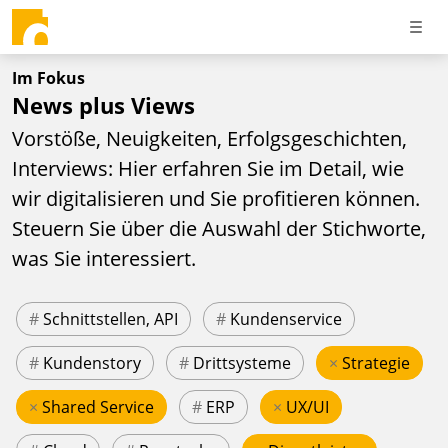
Im Fokus
News plus Views
Vorstöße, Neuigkeiten, Erfolgsgeschichten,
Interviews: Hier erfahren Sie im Detail, wie
wir digitalisieren und Sie profitieren können.
Steuern Sie über die Auswahl der Stichworte,
was Sie interessiert.
#
Schnittstellen, API
#
Kundenservice
#
Kundenstory
#
Drittsysteme
×
Strategie
×
Shared Service
#
ERP
×
UX/UI