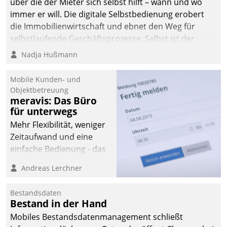
über die der Mieter sich selbst hilft – wann und wo
immer er will. Die digitale Selbstbedienung erobert
die Immobilienwirtschaft und ebnet den Weg für
selbstlaufende Geschäftsprozesse. Selbst ist der
Kunde und smart der Serviceanbieter.
Nadja Hußmann
Mobile Kunden- und
Objektbetreuung
meravis: Das Büro
für unterwegs
Mehr Flexibilität, weniger
Zeitaufwand und eine
einfache Bedienung - das
verspricht das aktuelle
Andreas Lerchner
Cockpit für mobile
Mitarbeiter von
Bestandsdaten
Datatrain. Die meravis
Bestand in der Hand
Wohnungsbau- und
Mobiles Bestandsdatenmanagement schließt
Immobilien GmbH hat