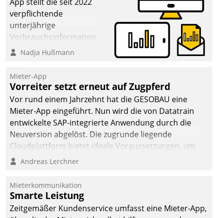
App stellt die seit 2022
verpflichtende
unterjährige
Verbrauchsinformation
schnell, zuverlässig und
Nadja Hußmann
leicht bekömmlich bereit:
Die monatlichen
Mieter-App
Mitteilungen zum
Vorreiter setzt erneut auf Zugpferd
Heizungs- und
Vor rund einem Jahrzehnt hat die GESOBAU eine
Wasserverbrauch gehen
Mieter-App eingeführt. Nun wird die von Datatrain
automatisiert, vollständig
entwickelte SAP-integrierte Anwendung durch die
und auf Wunsch über
Neuversion abgelöst. Die zugrunde liegende
mehrere zuvor
Cloudplattform bietet ideale Voraussetzungen, um
festgelegte
die Funktionalität der App zu erweitern und weitere
Andreas Lerchner
Kommunikationswege bei
innovative Apps, auch von Drittanbietern, in SAP zu
den Empfängern ein.
integrieren.
Mieterkommunikation
Smarte Leistung
Zeitgemäßer Kundenservice umfasst eine Mieter-App,