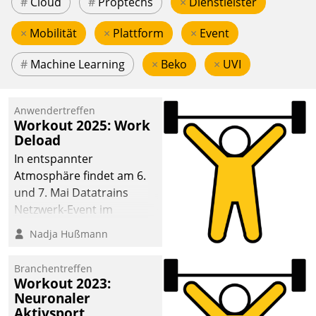
#
Cloud
#
Proptechs
×
Dienstleister
×
Mobilität
×
Plattform
×
Event
#
Machine Learning
×
Beko
×
UVI
Anwendertreffen
Workout 2025: Work
Deload
In entspannter
Atmosphäre findet am 6.
und 7. Mai Datatrains
Netzwerk-Event im
Kunden- und Partnerkreis
Nadja Hußmann
statt. Zentrale Frage: Wie
lassen sich
Branchentreffen
Mammutprojekte
Workout 2023:
meistern und Workloads
Neuronaler
Aktivsport
wuppen – bei zunehmend