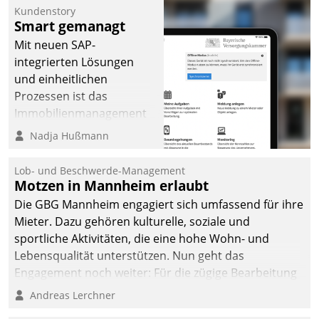
Kundenstory
Smart gemanagt
Mit neuen SAP-
integrierten Lösungen
und einheitlichen
Prozessen ist das
Immobilienmanagement
der Bayerischen
Nadja Hußmann
Versorgungskammer im
Ressort Kapitalanlage für
Lob- und Beschwerde-Management
künftige Aufgaben und
Motzen in Mannheim erlaubt
Herausforderungen
Die GBG Mannheim engagiert sich umfassend für ihre
gerüstet.
Mieter. Dazu gehören kulturelle, soziale und
sportliche Aktivitäten, die eine hohe Wohn- und
Lebensqualität unterstützen. Nun geht das
Engagement noch weiter: Für die zügige Bearbeitung
von Beschwerden – oder Lob – richtet das
Andreas Lerchner
Unternehmen mit Datatrains Applikation fürs Lob-