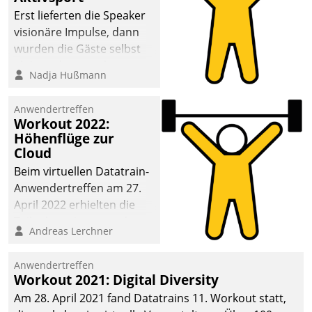
anspruchsvollen
Erst lieferten die Speaker
Aufgaben und
visionäre Impulse, dann
abnehmendem
wurden die Gäste selbst
Nachwuchs?
aktiv und sammelten
Nadja Hußmann
methodisch
Vernetzungsideen fürs
Anwendertreffen
Quartier. Dazwischen
Workout 2022:
zeigte Datatrain, was es
Höhenflüge zur
Neues zu bieten hat.
Cloud
Beim virtuellen Datatrain-
Anwendertreffen am 27.
April 2022 erhielten die
Teilnehmerinnen und
Andreas Lerchner
Teilnehmer kurzweilige
Einblicke in innovative
Anwendertreffen
Cloud-Strategien und -
Workout 2021: Digital Diversity
Lösungen mit hohem
Am 28. April 2021 fand Datatrains 11. Workout statt,
Zukunftspotenzial.