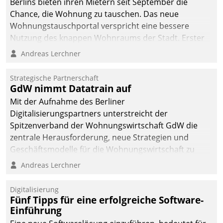
Berlins bieten ihren Mietern seit September die
Chance, die Wohnung zu tauschen. Das neue
Wohnungstauschportal verspricht eine bessere
Nutzung des knappen Wohnraums der Stadt. Erster
Anwendungsfall für Datatrains Lösung API-Hub mit
Andreas Lerchner
Schnittstellen zu den ERP-Systemen der
Unternehmen.
Strategische Partnerschaft
GdW nimmt Datatrain auf
Mit der Aufnahme des Berliner
Digitalisierungspartners unterstreicht der
Spitzenverband der Wohnungswirtschaft GdW die
zentrale Herausforderung, neue Strategien und
Geschäftsmodelle für die Wohnungswirtschaft zu
entwickeln.
Andreas Lerchner
Digitalisierung
Fünf Tipps für eine erfolgreiche Software-
Einführung