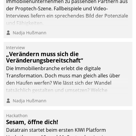
Immobilienunternehmen zu passenden Partnern aus
deutscher
der Proptech-Szene. Fallbeispiele und Video-
Wohnungsunternehmen
Interviews liefern ein sprechendes Bild der Potenziale
– und beschleunigt damit
und Fähigkeiten.
den Weg vom
Nadja Hußmann
Mieteranliegen zum
Dienstleisterauftrag.
Interview
„Verändern muss sich die
Veränderungsbereitschaft“
Die Immobilienbranche erlebt die digitale
Transformation. Doch muss man gleich alles über
den Haufen werfen? Wie lässt sich der Wandel
tatsächlich gestalten und umsetzen? Welche
Argumente zählen wirklich?
Nadja Hußmann
Hackathon
Sesam, öffne dich!
Datatrain startet beim ersten KIWI Platform