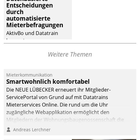
Entscheidungen
Dialogführung ermöglicht
durch
dem externen
automatisierte
Serviceteam, Anrufe von
Mieterbefragungen
Mietenden zügiger und
AktivBo und Datatrain
effizienter zu bearbeiten.
kooperieren –
Immobilienunternehmen
Weitere Themen
profitieren: Die nahtlose
Integration der Lösungen
von AktivBo und
Mieterkommunikation
Datatrain ermöglicht
Smartwohnlich komfortabel
automatisiert ausgelöste,
Die NEUE LÜBECKER erneuert ihr Mitglieder-
zielgerichtete
ServicePortal von Grund auf mit Datatrains
Mieterbefragungen – eine
Mieterservices Online. Die rund um die Uhr
starke Grundlage für
zugängliche Webapplikation ermöglicht den
intelligente,
Mitgliedern der Wohnungs­bau­genossenschaft die
datengestützte
Kontaktaufnahme per Smartphone, Tablet oder PC.
Andreas Lerchner
Entscheidungen.