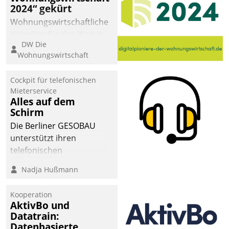
2024“ gekürt
Wohnungswirtschaftliche
Vorreiter für den Weg in
DW Die
eine digitale Zukunft zu
Wohnungswirtschaft
finden, ist das Ziel des
Awards „Digitalpioniere
Cockpit für telefonischen
der
Mieterservice
Wohnungswirtschaft“.
Alles auf dem
Bewerben können sich
Schirm
dafür ein Team
Die Berliner GESOBAU
bestehend aus
unterstützt ihren
Wohnungsunternehmen
telefonischen
und PropTech.
Mieterservice mit einem
Nadja Hußmann
digitalen Cockpit, das
situationsbezogen
Kooperation
passende Fragen und
AktivBo und
Schlagworte auswirft.
Datatrain:
Eine intuitive
Datenbasierte