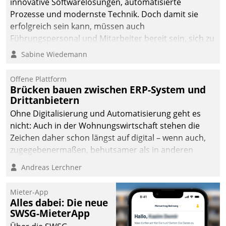
innovative Softwarelösungen, automatisierte
Prozesse und modernste Technik. Doch damit sie
erfolgreich sein kann, müssen auch
Führungspersonal und Mitarbeiter bereit sein, sich zu
verändern und anzupassen, sonst werden sie an ihr
Sabine Wiedemann
scheitern.
Offene Plattform
Brücken bauen zwischen ERP-System und
Drittanbietern
Ohne Digitalisierung und Automatisierung geht es
nicht: Auch in der Wohnungswirtschaft stehen die
Zeichen daher schon längst auf digital – wenn auch,
zugegebenermaßen, behutsamer als in anderen
Branchen.
Andreas Lerchner
Mieter-App
Alles dabei: Die neue
SWSG-MieterApp