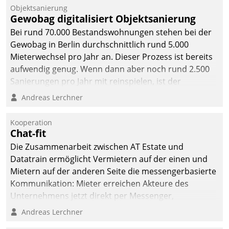
Objektsanierung
Gewobag digitalisiert Objektsanierung
Bei rund 70.000 Bestandswohnungen stehen bei der
Gewobag in Berlin durchschnittlich rund 5.000
Mieterwechsel pro Jahr an. Dieser Prozess ist bereits
aufwendig genug. Wenn dann aber noch rund 2.500
Sanierungen pro Jahr mit reinspielen, ist der
Betreuungs- und Organisationsaufwand immens. Im
Andreas Lerchner
Rahmen ihrer Digitalisierungsstrategie hat das
kommunale Wohnungsbauunternehmen daher
Kooperation
gemeinsam mit der Berliner Datatrain GmbH den
Chat-fit
Teilprozess der Objektsanierung digitalisiert.
Die Zusammenarbeit zwischen AT Estate und
Datatrain ermöglicht Vermietern auf der einen und
Mietern auf der anderen Seite die messengerbasierte
Kommunikation: Mieter erreichen Akteure des
Unternehmens jetzt direkt per Messenger,
Mitarbeiter oder Dienstleister empfangen oder
Andreas Lerchner
versenden die Nachrichten via Cockpit.