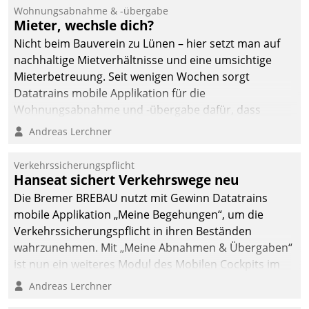
und Beschwerde-Management einen eigenen Kanal
Wohnungsabnahme & -übergabe
ein.
Mieter, wechsle dich?
Nicht beim Bauverein zu Lünen – hier setzt man auf
nachhaltige Mietverhältnisse und eine umsichtige
Mieterbetreuung. Seit wenigen Wochen sorgt
Datatrains mobile Applikation für die
Wohnungsabnahme und -übergabe dafür, dass
Mieter wohlgeordnet kommen und, so es sein muss,
Andreas Lerchner
gehen können.
Verkehrssicherungspflicht
Hanseat sichert Verkehrswege neu
Die Bremer BREBAU nutzt mit Gewinn Datatrains
mobile Applikation „Meine Begehungen“, um die
Verkehrssicherungspflicht in ihren Beständen
wahrzunehmen. Mit „Meine Abnahmen & Übergaben“
ist nun ein weiteres Modul des Mobilen Cockpits im
Einsatz.
Andreas Lerchner