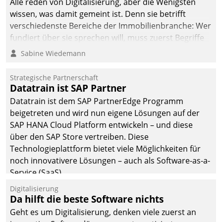
Alle reden von Digitalisierung, aber die Wenigsten
man auf
wissen, was damit gemeint ist. Denn sie betrifft
Cloudtechnologie,
verschiedenste Bereiche der Immobilienbranche: Wer
bewährte und Startup-
fundiert über sie sprechen will, muss zuerst Begriffe
Partner sowie erstmals
klären. Ein Aspekt ist die betriebliche Optimierung:
Sabine Wiedemann
agile Projektmethoden.
Moderne Softwarelösungen ermöglichen große
Einsparungen durch optimierte und automatisierte
Strategische Partnerschaft
Prozesse. Doch man darf nicht zu viel erwarten: Allein
Datatrain ist SAP Partner
mit der Einführung einer neuen Software ist es nicht
Datatrain ist dem SAP PartnerEdge Programm
getan. Die Digitalisierung erfordert von Unternehmen
beigetreten und wird nun eigene Lösungen auf der
die Bereitschaft, sich zu überprüfen, zu hinterfragen
SAP HANA Cloud Platform entwickeln – und diese
und zu verändern.
über den SAP Store vertreiben. Diese
Technologieplattform bietet viele Möglichkeiten für
noch innovativere Lösungen – auch als Software-as-a-
Service (SaaS).
Digitalisierung
Da hilft die beste Software nichts
Geht es um Digitalisierung, denken viele zuerst an