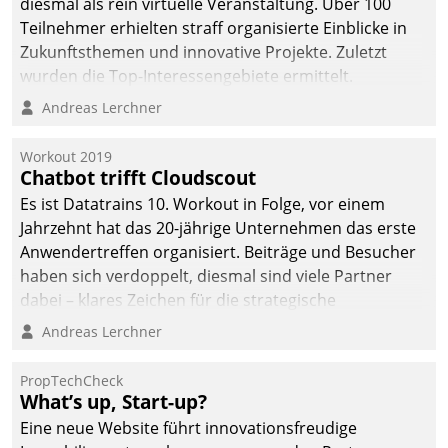
diesmal als rein virtuelle Veranstaltung. Über 100
Teilnehmer erhielten straff organisierte Einblicke in
Zukunftsthemen und innovative Projekte. Zuletzt
wurden die Top-Interessengebiete ermittelt.
Andreas Lerchner
Workout 2019
Chatbot trifft Cloudscout
Es ist Datatrains 10. Workout in Folge, vor einem
Jahrzehnt hat das 20-jährige Unternehmen das erste
Anwendertreffen organisiert. Beiträge und Besucher
haben sich verdoppelt, diesmal sind viele Partner
dabei – klares Zeichen für die strategische
Fokussierung auf den Kunden.
Andreas Lerchner
PropTechCheck
What’s up, Start-up?
Eine neue Website führt innovationsfreudige