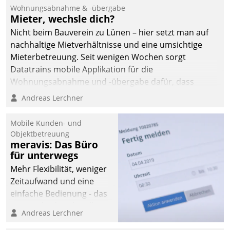
und Beschwerde-Management einen eigenen Kanal
Wohnungsabnahme & -übergabe
ein.
Mieter, wechsle dich?
Nicht beim Bauverein zu Lünen – hier setzt man auf
nachhaltige Mietverhältnisse und eine umsichtige
Mieterbetreuung. Seit wenigen Wochen sorgt
Datatrains mobile Applikation für die
Wohnungsabnahme und -übergabe dafür, dass
Mieter wohlgeordnet kommen und, so es sein muss,
Andreas Lerchner
gehen können.
Mobile Kunden- und
Objektbetreuung
meravis: Das Büro
für unterwegs
Mehr Flexibilität, weniger
Zeitaufwand und eine
einfache Bedienung - das
verspricht das aktuelle
Andreas Lerchner
Cockpit für mobile