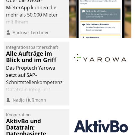
Über die SWSG-
MieterApp können die
mehr als 50.000 Mieter
mit ihrem
Wohnungsunternehmen
Andreas Lerchner
kommunizieren, auf dem
Laufenden bleiben, Daten
Integrationspartnerschaft
einsehen und ändern
Alle Aufträge im
oder
Blick und im Griff
Schadensmeldungen
Das Proptech Yarowa
abgeben – rund um die
setzt auf SAP-
Uhr.
Schnittstellenkompetenz:
Datatrain integriert
Yarowas Portal zur
Nadja Hußmann
Vergabe und Verwaltung
von Aufträgen der
Kooperation
operativen
AktivBo und
Instandhaltung in die
Datatrain:
Datenbasierte
SAP-Systemlandschaft