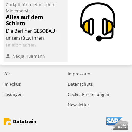
Cockpit für telefonischen
der
Mieterservice
Wohnungswirtschaft“.
Alles auf dem
Bewerben können sich
Schirm
dafür ein Team
Die Berliner GESOBAU
bestehend aus
unterstützt ihren
Wohnungsunternehmen
telefonischen
und PropTech.
Mieterservice mit einem
Nadja Hußmann
digitalen Cockpit, das
situationsbezogen
passende Fragen und
Wir
Impressum
Schlagworte auswirft.
Im Fokus
Datenschutz
Eine intuitive
Dialogführung ermöglicht
Lösungen
Cookie-Einstellungen
dem externen
Newsletter
Serviceteam, Anrufe von
Mietenden zügiger und
Datatrain
effizienter zu bearbeiten.