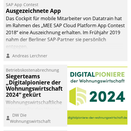
Jahresbeginn eine
SAP App Contest
Überblick, Einsicht und
Ausgezeichnete App
Eingriff bietende Lösung.
Das Cockpit für mobile Mitarbeiter von Datatrain hat
Zur Entwicklung setzte
im Rahmen des „MEE SAP Cloud Platform App Contest
man auf
2018“ eine Auszeichnung erhalten. Im Frühjahr 2019
Cloudtechnologie,
nahm der Berliner SAP-Partner sie persönlich
bewährte und Startup-
entgegen.
Partner sowie erstmals
Andreas Lerchner
agile Projektmethoden.
Betriebskostenabrechnung
Siegerteams
„Digitalpioniere der
Wohnungswirtschaft
2024“ gekürt
Wohnungswirtschaftliche
Vorreiter für den Weg in
DW Die
eine digitale Zukunft zu
Wohnungswirtschaft
finden, ist das Ziel des
Awards „Digitalpioniere