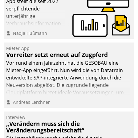
App stellt die seit 2022
verpflichtende
unterjährige
Verbrauchsinformation
schnell, zuverlässig und
Nadja Hußmann
leicht bekömmlich bereit:
Die monatlichen
Mieter-App
Mitteilungen zum
Vorreiter setzt erneut auf Zugpferd
Heizungs- und
Vor rund einem Jahrzehnt hat die GESOBAU eine
Wasserverbrauch gehen
Mieter-App eingeführt. Nun wird die von Datatrain
automatisiert, vollständig
entwickelte SAP-integrierte Anwendung durch die
und auf Wunsch über
Neuversion abgelöst. Die zugrunde liegende
mehrere zuvor
Cloudplattform bietet ideale Voraussetzungen, um
festgelegte
die Funktionalität der App zu erweitern und weitere
Andreas Lerchner
Kommunikationswege bei
innovative Apps, auch von Drittanbietern, in SAP zu
den Empfängern ein.
integrieren.
Interview
„Verändern muss sich die
Veränderungsbereitschaft“