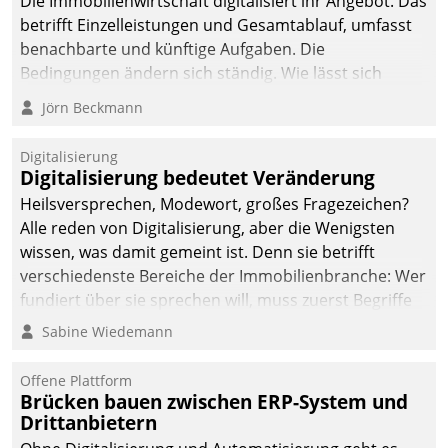
Die Immobilienwirtschaft digitalisiert ihr Angebot. Das
betrifft Einzelleistungen und Gesamtablauf, umfasst
benachbarte und künftige Aufgaben. Die
Bedingungen ändern sich ständig. Wie lässt sich
technisch die Kontrolle wahren und zugleich Freiraum
Jörn Beckmann
fürs Wachsen öffnen?
Digitalisierung
Digitalisierung bedeutet Veränderung
Heilsversprechen, Modewort, großes Fragezeichen?
Alle reden von Digitalisierung, aber die Wenigsten
wissen, was damit gemeint ist. Denn sie betrifft
verschiedenste Bereiche der Immobilienbranche: Wer
fundiert über sie sprechen will, muss zuerst Begriffe
klären. Ein Aspekt ist die betriebliche Optimierung:
Sabine Wiedemann
Moderne Softwarelösungen ermöglichen große
Einsparungen durch optimierte und automatisierte
Offene Plattform
Prozesse. Doch man darf nicht zu viel erwarten: Allein
Brücken bauen zwischen ERP-System und
Drittanbietern
mit der Einführung einer neuen Software ist es nicht
getan. Die Digitalisierung erfordert von Unternehmen