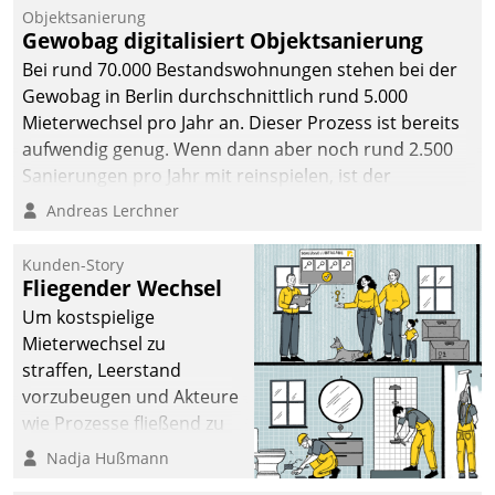
Objektsanierung
Gewobag digitalisiert Objektsanierung
Bei rund 70.000 Bestandswohnungen stehen bei der
Gewobag in Berlin durchschnittlich rund 5.000
Mieterwechsel pro Jahr an. Dieser Prozess ist bereits
aufwendig genug. Wenn dann aber noch rund 2.500
Sanierungen pro Jahr mit reinspielen, ist der
Betreuungs- und Organisationsaufwand immens. Im
Andreas Lerchner
Rahmen ihrer Digitalisierungsstrategie hat das
kommunale Wohnungsbauunternehmen daher
Kunden-Story
gemeinsam mit der Berliner Datatrain GmbH den
Fliegender Wechsel
Teilprozess der Objektsanierung digitalisiert.
Um kostspielige
Mieterwechsel zu
straffen, Leerstand
vorzubeugen und Akteure
wie Prozesse fließend zu
vernetzen, nutzt die
Nadja Hußmann
Berliner Gewobag seit