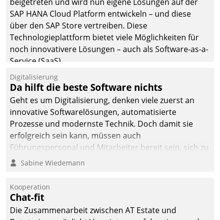
beigetreten und wird nun eigene Lösungen auf der
SAP HANA Cloud Platform entwickeln – und diese
über den SAP Store vertreiben. Diese
Technologieplattform bietet viele Möglichkeiten für
noch innovativere Lösungen – auch als Software-as-a-
Service (SaaS).
Digitalisierung
Da hilft die beste Software nichts
Geht es um Digitalisierung, denken viele zuerst an
innovative Softwarelösungen, automatisierte
Prozesse und modernste Technik. Doch damit sie
erfolgreich sein kann, müssen auch
Führungspersonal und Mitarbeiter bereit sein, sich zu
verändern und anzupassen, sonst werden sie an ihr
Sabine Wiedemann
scheitern.
Kooperation
Chat-fit
Die Zusammenarbeit zwischen AT Estate und