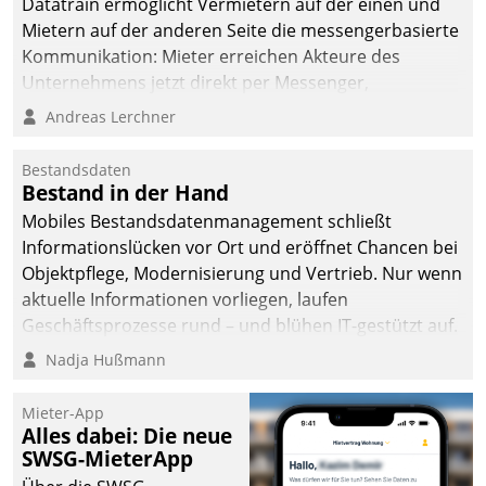
Datatrain ermöglicht Vermietern auf der einen und
Mietern auf der anderen Seite die messengerbasierte
Kommunikation: Mieter erreichen Akteure des
Unternehmens jetzt direkt per Messenger,
Mitarbeiter oder Dienstleister empfangen oder
Andreas Lerchner
versenden die Nachrichten via Cockpit.
Bestandsdaten
Bestand in der Hand
Mobiles Bestandsdatenmanagement schließt
Informationslücken vor Ort und eröffnet Chancen bei
Objektpflege, Modernisierung und Vertrieb. Nur wenn
aktuelle Informationen vorliegen, laufen
Geschäftsprozesse rund – und blühen IT-gestützt auf.
Nadja Hußmann
Mieter-App
Alles dabei: Die neue
SWSG-MieterApp