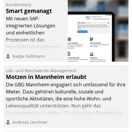
Kundenstory
Smart gemanagt
Mit neuen SAP-
integrierten Lösungen
und einheitlichen
Prozessen ist das
Immobilienmanagement
der Bayerischen
Nadja Hußmann
Versorgungskammer im
Ressort Kapitalanlage für
Lob- und Beschwerde-Management
künftige Aufgaben und
Motzen in Mannheim erlaubt
Herausforderungen
Die GBG Mannheim engagiert sich umfassend für ihre
gerüstet.
Mieter. Dazu gehören kulturelle, soziale und
sportliche Aktivitäten, die eine hohe Wohn- und
Lebensqualität unterstützen. Nun geht das
Engagement noch weiter: Für die zügige Bearbeitung
von Beschwerden – oder Lob – richtet das
Andreas Lerchner
Unternehmen mit Datatrains Applikation fürs Lob-