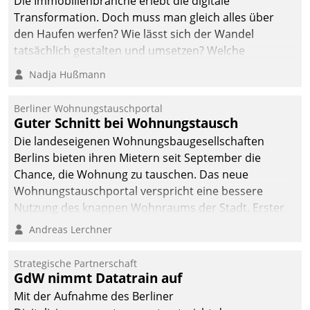
Die Immobilienbranche erlebt die digitale
Transformation. Doch muss man gleich alles über
den Haufen werfen? Wie lässt sich der Wandel
tatsächlich gestalten und umsetzen? Welche
Argumente zählen wirklich?
Nadja Hußmann
Berliner Wohnungstauschportal
Guter Schnitt bei Wohnungstausch
Die landeseigenen Wohnungsbaugesellschaften
Berlins bieten ihren Mietern seit September die
Chance, die Wohnung zu tauschen. Das neue
Wohnungstauschportal verspricht eine bessere
Nutzung des knappen Wohnraums der Stadt. Erster
Anwendungsfall für Datatrains Lösung API-Hub mit
Andreas Lerchner
Schnittstellen zu den ERP-Systemen der
Unternehmen.
Strategische Partnerschaft
GdW nimmt Datatrain auf
Mit der Aufnahme des Berliner