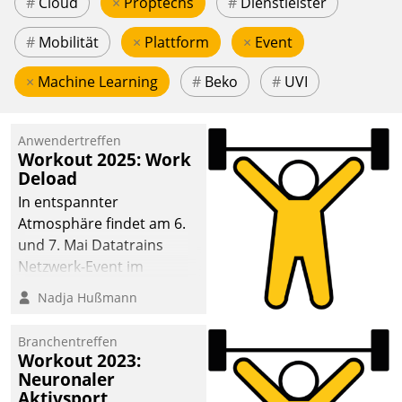
#
Cloud
×
Proptechs
#
Dienstleister
#
Mobilität
×
Plattform
×
Event
×
Machine Learning
#
Beko
#
UVI
Anwendertreffen
Workout 2025: Work
Deload
In entspannter
Atmosphäre findet am 6.
und 7. Mai Datatrains
Netzwerk-Event im
Kunden- und Partnerkreis
Nadja Hußmann
statt. Zentrale Frage: Wie
lassen sich
Branchentreffen
Mammutprojekte
Workout 2023:
meistern und Workloads
Neuronaler
Aktivsport
wuppen – bei zunehmend