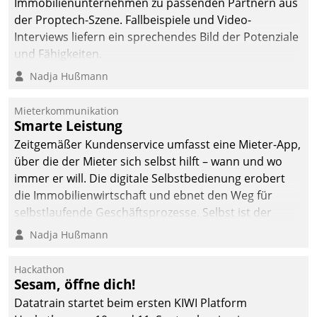
Immobilienunternehmen zu passenden Partnern aus
der Proptech-Szene. Fallbeispiele und Video-
Interviews liefern ein sprechendes Bild der Potenziale
und Fähigkeiten.
Nadja Hußmann
Mieterkommunikation
Smarte Leistung
Zeitgemäßer Kundenservice umfasst eine Mieter-App,
über die der Mieter sich selbst hilft – wann und wo
immer er will. Die digitale Selbstbedienung erobert
die Immobilienwirtschaft und ebnet den Weg für
selbstlaufende Geschäftsprozesse. Selbst ist der
Kunde und smart der Serviceanbieter.
Nadja Hußmann
Hackathon
Sesam, öffne dich!
Datatrain startet beim ersten KIWI Platform