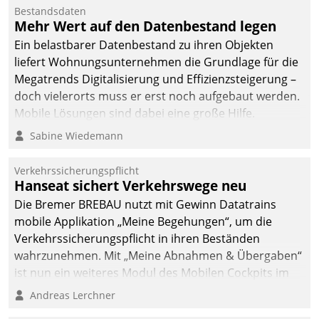
Mitarbeiter von
Bestandsdaten
Datatrain. Die meravis
Mehr Wert auf den Datenbestand legen
Wohnungsbau- und
Ein belastbarer Datenbestand zu ihren Objekten
Immobilien GmbH hat
liefert Wohnungsunternehmen die Grundlage für die
sich dabei für den Betrieb
Megatrends Digitalisierung und Effizienzsteigerung –
der Lösung über die SAP
doch vielerorts muss er erst noch aufgebaut werden.
Cloud Platform
Mobile Lösungen sind dabei eine große Hilfe.
entschieden - als erstes
Sabine Wiedemann
Unternehmen am
Wohnungsmarkt.
Verkehrssicherungspflicht
Hanseat sichert Verkehrswege neu
Die Bremer BREBAU nutzt mit Gewinn Datatrains
mobile Applikation „Meine Begehungen“, um die
Verkehrssicherungspflicht in ihren Beständen
wahrzunehmen. Mit „Meine Abnahmen & Übergaben“
ist nun ein weiteres Modul des Mobilen Cockpits im
Einsatz.
Andreas Lerchner