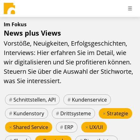
Im Fokus
News plus Views
Vorstöße, Neuigkeiten, Erfolgsgeschichten,
Interviews: Hier erfahren Sie im Detail, wie
wir digitalisieren und Sie profitieren können.
Steuern Sie über die Auswahl der Stichworte,
was Sie interessiert.
#
Schnittstellen, API
#
Kundenservice
#
Kundenstory
#
Drittsysteme
×
Strategie
×
Shared Service
#
ERP
×
UX/UI