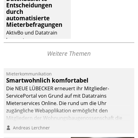
Entscheidungen
deutscher
durch
Wohnungsunternehmen
automatisierte
– und beschleunigt damit
Mieterbefragungen
den Weg vom
AktivBo und Datatrain
Mieteranliegen zum
kooperieren –
Dienstleisterauftrag.
Immobilienunternehmen
Weitere Themen
profitieren: Die nahtlose
Integration der Lösungen
von AktivBo und
Mieterkommunikation
Datatrain ermöglicht
Smartwohnlich komfortabel
automatisiert ausgelöste,
Die NEUE LÜBECKER erneuert ihr Mitglieder-
zielgerichtete
ServicePortal von Grund auf mit Datatrains
Mieterbefragungen – eine
Mieterservices Online. Die rund um die Uhr
starke Grundlage für
zugängliche Webapplikation ermöglicht den
intelligente,
Mitgliedern der Wohnungs­bau­genossenschaft die
datengestützte
Kontaktaufnahme per Smartphone, Tablet oder PC.
Andreas Lerchner
Entscheidungen.