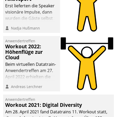
anspruchsvollen
Erst lieferten die Speaker
Aufgaben und
visionäre Impulse, dann
abnehmendem
wurden die Gäste selbst
Nachwuchs?
aktiv und sammelten
Nadja Hußmann
methodisch
Vernetzungsideen fürs
Anwendertreffen
Quartier. Dazwischen
Workout 2022:
zeigte Datatrain, was es
Höhenflüge zur
Neues zu bieten hat.
Cloud
Beim virtuellen Datatrain-
Anwendertreffen am 27.
April 2022 erhielten die
Teilnehmerinnen und
Andreas Lerchner
Teilnehmer kurzweilige
Einblicke in innovative
Anwendertreffen
Cloud-Strategien und -
Workout 2021: Digital Diversity
Lösungen mit hohem
Am 28. April 2021 fand Datatrains 11. Workout statt,
Zukunftspotenzial.