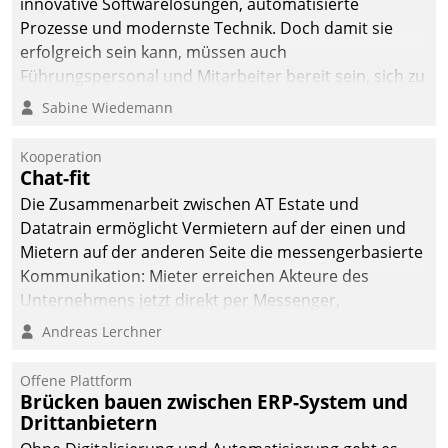
innovative Softwarelösungen, automatisierte
man auf
Prozesse und modernste Technik. Doch damit sie
Cloudtechnologie,
erfolgreich sein kann, müssen auch
bewährte und Startup-
Führungspersonal und Mitarbeiter bereit sein, sich zu
Partner sowie erstmals
verändern und anzupassen, sonst werden sie an ihr
Sabine Wiedemann
agile Projektmethoden.
scheitern.
Kooperation
Chat-fit
Die Zusammenarbeit zwischen AT Estate und
Datatrain ermöglicht Vermietern auf der einen und
Mietern auf der anderen Seite die messengerbasierte
Kommunikation: Mieter erreichen Akteure des
Unternehmens jetzt direkt per Messenger,
Mitarbeiter oder Dienstleister empfangen oder
Andreas Lerchner
versenden die Nachrichten via Cockpit.
Offene Plattform
Brücken bauen zwischen ERP-System und
Drittanbietern