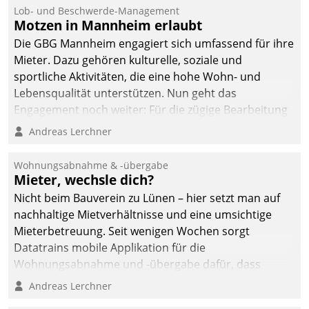
Lob- und Beschwerde-Management
Motzen in Mannheim erlaubt
Die GBG Mannheim engagiert sich umfassend für ihre
Mieter. Dazu gehören kulturelle, soziale und
sportliche Aktivitäten, die eine hohe Wohn- und
Lebensqualität unterstützen. Nun geht das
Engagement noch weiter: Für die zügige Bearbeitung
von Beschwerden – oder Lob – richtet das
Andreas Lerchner
Unternehmen mit Datatrains Applikation fürs Lob-
und Beschwerde-Management einen eigenen Kanal
Wohnungsabnahme & -übergabe
ein.
Mieter, wechsle dich?
Nicht beim Bauverein zu Lünen – hier setzt man auf
nachhaltige Mietverhältnisse und eine umsichtige
Mieterbetreuung. Seit wenigen Wochen sorgt
Datatrains mobile Applikation für die
Wohnungsabnahme und -übergabe dafür, dass
Mieter wohlgeordnet kommen und, so es sein muss,
Andreas Lerchner
gehen können.