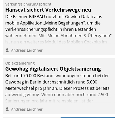
Verkehrssicherungspflicht
Hanseat sichert Verkehrswege neu
Die Bremer BREBAU nutzt mit Gewinn Datatrains
mobile Applikation „Meine Begehungen“, um die
Verkehrssicherungspflicht in ihren Beständen
wahrzunehmen. Mit „Meine Abnahmen & Übergaben“
ist nun ein weiteres Modul des Mobilen Cockpits im
Einsatz.
Andreas Lerchner
Objektsanierung
Gewobag digitalisiert Objektsanierung
Bei rund 70.000 Bestandswohnungen stehen bei der
Gewobag in Berlin durchschnittlich rund 5.000
Mieterwechsel pro Jahr an. Dieser Prozess ist bereits
aufwendig genug. Wenn dann aber noch rund 2.500
Sanierungen pro Jahr mit reinspielen, ist der
Betreuungs- und Organisationsaufwand immens. Im
Andreas Lerchner
Rahmen ihrer Digitalisierungsstrategie hat das