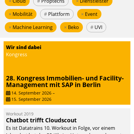
×
Cloud
#
Proptechs
×
Dienstleister
×
Mobilität
#
Plattform
×
Event
×
Machine Learning
×
Beko
#
UVI
Wir sind dabei
Kongress
28. Kongress Immobilien- und Facility-
Management mit SAP in Berlin
14. September 2026
–
15. September 2026
Workout 2019
Chatbot trifft Cloudscout
Es ist Datatrains 10. Workout in Folge, vor einem