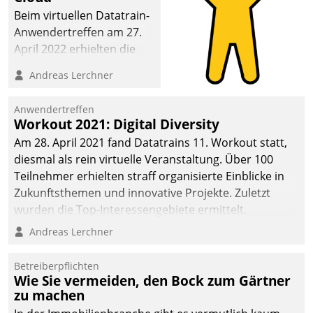
Beim virtuellen Datatrain-
Anwendertreffen am 27.
April 2022 erhielten die
Teilnehmerinnen und
Andreas Lerchner
Teilnehmer kurzweilige
Einblicke in innovative
Anwendertreffen
Cloud-Strategien und -
Workout 2021: Digital Diversity
Lösungen mit hohem
Am 28. April 2021 fand Datatrains 11. Workout statt,
Zukunftspotenzial.
diesmal als rein virtuelle Veranstaltung. Über 100
Teilnehmer erhielten straff organisierte Einblicke in
Zukunftsthemen und innovative Projekte. Zuletzt
wurden die Top-Interessengebiete ermittelt.
Andreas Lerchner
Betreiberpflichten
Wie Sie vermeiden, den Bock zum Gärtner
zu machen