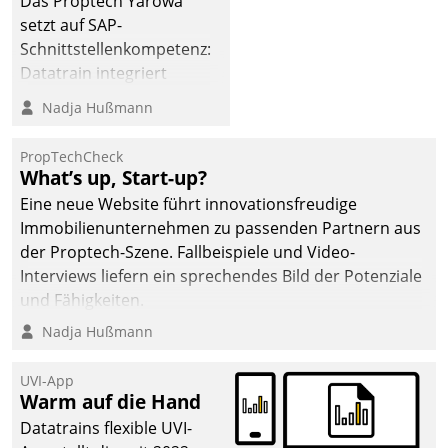
Das Proptech Yarowa
dafür ein Team
setzt auf SAP-
bestehend aus
Schnittstellenkompetenz:
Wohnungsunternehmen
Datatrain integriert
und PropTech.
Yarowas Portal zur
Nadja Hußmann
Vergabe und Verwaltung
von Aufträgen der
PropTechCheck
operativen
What’s up, Start-up?
Instandhaltung in die
Eine neue Website führt innovationsfreudige
SAP-Systemlandschaft
Immobilienunternehmen zu passenden Partnern aus
deutscher
der Proptech-Szene. Fallbeispiele und Video-
Wohnungsunternehmen
Interviews liefern ein sprechendes Bild der Potenziale
– und beschleunigt damit
und Fähigkeiten.
den Weg vom
Nadja Hußmann
Mieteranliegen zum
Dienstleisterauftrag.
UVI-App
Warm auf die Hand
Datatrains flexible UVI-