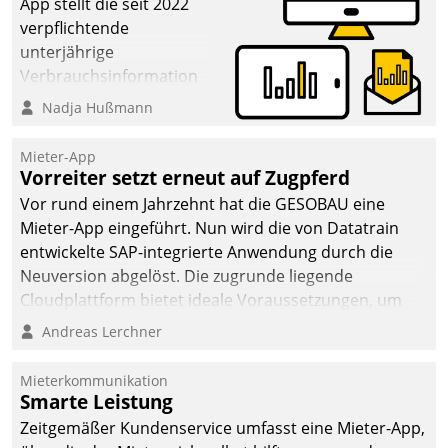
App stellt die seit 2022
verpflichtende
unterjährige
Verbrauchsinformation
schnell, zuverlässig und
Nadja Hußmann
leicht bekömmlich bereit:
Die monatlichen
Mieter-App
Mitteilungen zum
Vorreiter setzt erneut auf Zugpferd
Heizungs- und
Vor rund einem Jahrzehnt hat die GESOBAU eine
Wasserverbrauch gehen
Mieter-App eingeführt. Nun wird die von Datatrain
automatisiert, vollständig
entwickelte SAP-integrierte Anwendung durch die
und auf Wunsch über
Neuversion abgelöst. Die zugrunde liegende
mehrere zuvor
Cloudplattform bietet ideale Voraussetzungen, um
festgelegte
die Funktionalität der App zu erweitern und weitere
Andreas Lerchner
Kommunikationswege bei
innovative Apps, auch von Drittanbietern, in SAP zu
den Empfängern ein.
integrieren.
Mieterkommunikation
Smarte Leistung
Zeitgemäßer Kundenservice umfasst eine Mieter-App,