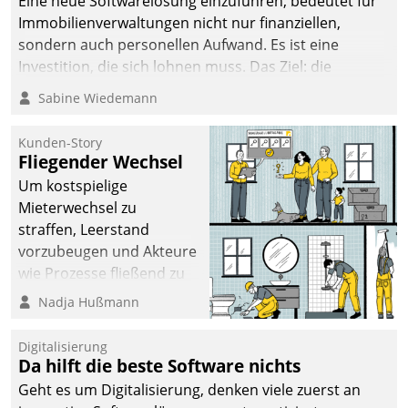
Eine neue Softwarelösung einzuführen, bedeutet für
Immobilienverwaltungen nicht nur finanziellen,
sondern auch personellen Aufwand. Es ist eine
Investition, die sich lohnen muss. Das Ziel: die
nachhaltige Optimierung der Geschäftsabläufe. Damit
Sabine Wiedemann
dieses Ziel erreicht wird, sollten einige Grundregeln
befolgt werden.
Kunden-Story
Fliegender Wechsel
Um kostspielige
Mieterwechsel zu
straffen, Leerstand
vorzubeugen und Akteure
wie Prozesse fließend zu
vernetzen, nutzt die
Nadja Hußmann
Berliner Gewobag seit
Jahresbeginn eine
Digitalisierung
Überblick, Einsicht und
Da hilft die beste Software nichts
Eingriff bietende Lösung.
Geht es um Digitalisierung, denken viele zuerst an
Zur Entwicklung setzte