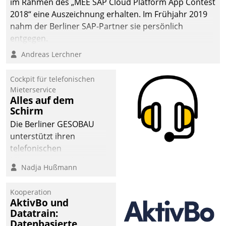
im Rahmen des „MEE SAP Cloud Platform App Contest
2018“ eine Auszeichnung erhalten. Im Frühjahr 2019
nahm der Berliner SAP-Partner sie persönlich
entgegen.
Andreas Lerchner
Cockpit für telefonischen
Mieterservice
Alles auf dem
Schirm
Die Berliner GESOBAU
unterstützt ihren
telefonischen
Mieterservice mit einem
Nadja Hußmann
digitalen Cockpit, das
situationsbezogen
Kooperation
passende Fragen und
AktivBo und
Schlagworte auswirft.
Datatrain:
Eine intuitive
Datenbasierte