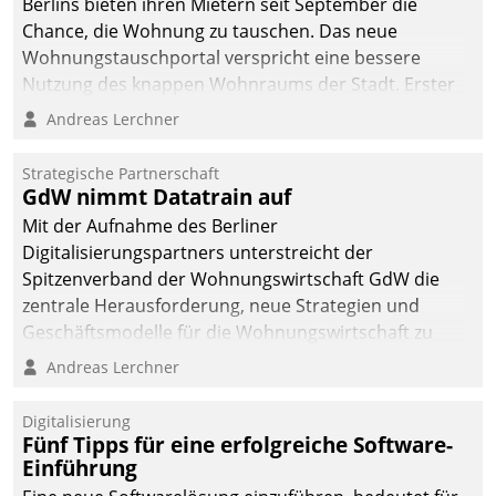
Berlins bieten ihren Mietern seit September die
Chance, die Wohnung zu tauschen. Das neue
Wohnungstauschportal verspricht eine bessere
Nutzung des knappen Wohnraums der Stadt. Erster
Anwendungsfall für Datatrains Lösung API-Hub mit
Andreas Lerchner
Schnittstellen zu den ERP-Systemen der
Unternehmen.
Strategische Partnerschaft
GdW nimmt Datatrain auf
Mit der Aufnahme des Berliner
Digitalisierungspartners unterstreicht der
Spitzenverband der Wohnungswirtschaft GdW die
zentrale Herausforderung, neue Strategien und
Geschäftsmodelle für die Wohnungswirtschaft zu
entwickeln.
Andreas Lerchner
Digitalisierung
Fünf Tipps für eine erfolgreiche Software-
Einführung