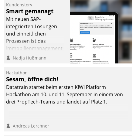
Kundenstory
Smart gemanagt
Mit neuen SAP-
integrierten Lösungen
und einheitlichen
Prozessen ist das
Immobilienmanagement
der Bayerischen
Nadja Hußmann
Versorgungskammer im
Ressort Kapitalanlage für
Hackathon
künftige Aufgaben und
Sesam, öffne dich!
Herausforderungen
Datatrain startet beim ersten KIWI Platform
gerüstet.
Hackathon am 10. und 11. September in einem von
drei PropTech-Teams und landet auf Platz 1.
Andreas Lerchner