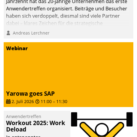
Jahrzehnt hat das 20-jährige Unternehmen das erste
Anwendertreffen organisiert. Beiträge und Besucher
haben sich verdoppelt, diesmal sind viele Partner
dabei – klares Zeichen für die strategische
Fokussierung auf den Kunden.
Andreas Lerchner
Webinar
Yarowa goes SAP
2. Juli 2026
11:00
–
11:30
Anwendertreffen
Workout 2025: Work
Deload