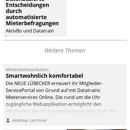
Entscheidungen
Dialogführung ermöglicht
durch
dem externen
automatisierte
Serviceteam, Anrufe von
Mieterbefragungen
Mietenden zügiger und
AktivBo und Datatrain
effizienter zu bearbeiten.
kooperieren –
Immobilienunternehmen
Weitere Themen
profitieren: Die nahtlose
Integration der Lösungen
von AktivBo und
Mieterkommunikation
Datatrain ermöglicht
Smartwohnlich komfortabel
automatisiert ausgelöste,
Die NEUE LÜBECKER erneuert ihr Mitglieder-
zielgerichtete
ServicePortal von Grund auf mit Datatrains
Mieterbefragungen – eine
Mieterservices Online. Die rund um die Uhr
starke Grundlage für
zugängliche Webapplikation ermöglicht den
intelligente,
Mitgliedern der Wohnungs­bau­genossenschaft die
datengestützte
Kontaktaufnahme per Smartphone, Tablet oder PC.
Andreas Lerchner
Entscheidungen.