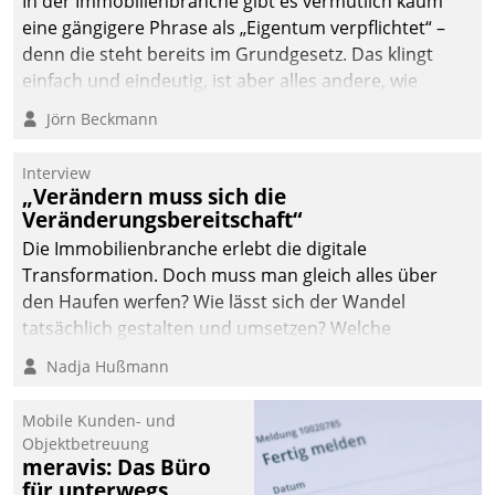
In der Immobilienbranche gibt es vermutlich kaum
eine gängigere Phrase als „Eigentum verpflichtet“ –
denn die steht bereits im Grundgesetz. Das klingt
einfach und eindeutig, ist aber alles andere, wie
Branchenbeschäftigte wissen. Denn mit der
Jörn Beckmann
Verantwortung folgen Verpflichtungen.
Interview
„Verändern muss sich die
Veränderungsbereitschaft“
Die Immobilienbranche erlebt die digitale
Transformation. Doch muss man gleich alles über
den Haufen werfen? Wie lässt sich der Wandel
tatsächlich gestalten und umsetzen? Welche
Argumente zählen wirklich?
Nadja Hußmann
Mobile Kunden- und
Objektbetreuung
meravis: Das Büro
für unterwegs