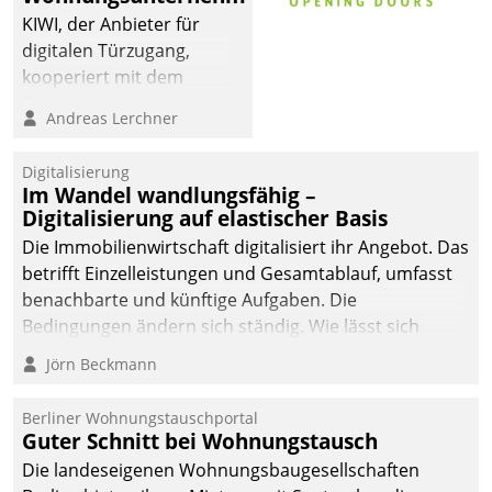
KIWI, der Anbieter für
digitalen Türzugang,
kooperiert mit dem
Beratungs- und
Andreas Lerchner
Softwareentwicklungshaus
Datatrain.
Digitalisierung
Im Wandel wandlungsfähig –
Digitalisierung auf elastischer Basis
Die Immobilienwirtschaft digitalisiert ihr Angebot. Das
betrifft Einzelleistungen und Gesamtablauf, umfasst
benachbarte und künftige Aufgaben. Die
Bedingungen ändern sich ständig. Wie lässt sich
technisch die Kontrolle wahren und zugleich Freiraum
Jörn Beckmann
fürs Wachsen öffnen?
Berliner Wohnungstauschportal
Guter Schnitt bei Wohnungstausch
Die landeseigenen Wohnungsbaugesellschaften