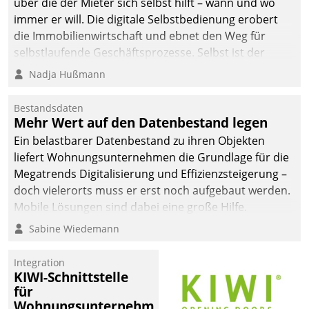
über die der Mieter sich selbst hilft – wann und wo
immer er will. Die digitale Selbstbedienung erobert
die Immobilienwirtschaft und ebnet den Weg für
selbstlaufende Geschäftsprozesse. Selbst ist der
Kunde und smart der Serviceanbieter.
Nadja Hußmann
Bestandsdaten
Mehr Wert auf den Datenbestand legen
Ein belastbarer Datenbestand zu ihren Objekten
liefert Wohnungsunternehmen die Grundlage für die
Megatrends Digitalisierung und Effizienzsteigerung –
doch vielerorts muss er erst noch aufgebaut werden.
Mobile Lösungen sind dabei eine große Hilfe.
Sabine Wiedemann
Integration
KIWI-Schnittstelle
für
Wohnungsunternehmen