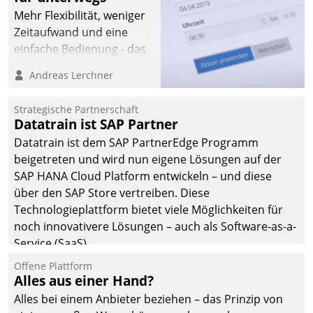
Mehr Flexibilität, weniger
Zeitaufwand und eine
einfache Bedienung - das
verspricht das aktuelle
Andreas Lerchner
Cockpit für mobile
Mitarbeiter von
Strategische Partnerschaft
Datatrain. Die meravis
Datatrain ist SAP Partner
Wohnungsbau- und
Datatrain ist dem SAP PartnerEdge Programm
Immobilien GmbH hat
beigetreten und wird nun eigene Lösungen auf der
sich dabei für den Betrieb
SAP HANA Cloud Platform entwickeln – und diese
der Lösung über die SAP
über den SAP Store vertreiben. Diese
Cloud Platform
Technologieplattform bietet viele Möglichkeiten für
entschieden - als erstes
noch innovativere Lösungen – auch als Software-as-a-
Unternehmen am
Service (SaaS).
Wohnungsmarkt.
Offene Plattform
Alles aus einer Hand?
Alles bei einem Anbieter beziehen – das Prinzip von