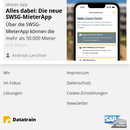
kommunale Wohnungsbauunternehmen daher
Mieter-App
gemeinsam mit der Berliner Datatrain GmbH den
Alles dabei: Die neue
SWSG-MieterApp
Teilprozess der Objektsanierung digitalisiert.
Über die SWSG-
MieterApp können die
mehr als 50.000 Mieter
mit ihrem
Wohnungsunternehmen
Andreas Lerchner
kommunizieren, auf dem
Laufenden bleiben, Daten
Wir
Impressum
einsehen und ändern
oder
Im Fokus
Datenschutz
Schadensmeldungen
Lösungen
Cookie-Einstellungen
abgeben – rund um die
Uhr.
Newsletter
Datatrain