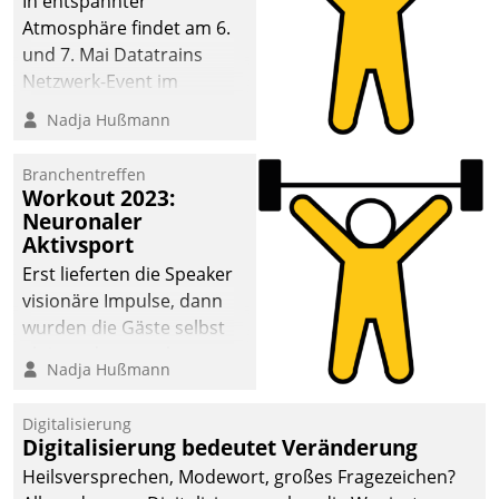
In entspannter
Atmosphäre findet am 6.
und 7. Mai Datatrains
Netzwerk-Event im
Kunden- und Partnerkreis
Nadja Hußmann
statt. Zentrale Frage: Wie
lassen sich
Branchentreffen
Mammutprojekte
Workout 2023:
meistern und Workloads
Neuronaler
Aktivsport
wuppen – bei zunehmend
anspruchsvollen
Erst lieferten die Speaker
Aufgaben und
visionäre Impulse, dann
abnehmendem
wurden die Gäste selbst
Nachwuchs?
aktiv und sammelten
Nadja Hußmann
methodisch
Vernetzungsideen fürs
Digitalisierung
Quartier. Dazwischen
Digitalisierung bedeutet Veränderung
zeigte Datatrain, was es
Heilsversprechen, Modewort, großes Fragezeichen?
Neues zu bieten hat.