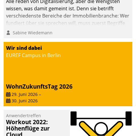
Alle reden von Digitalisierung, aber die Wenigsten
wissen, was damit gemeint ist. Denn sie betrifft
verschiedenste Bereiche der Immobilienbranche: Wer
fundiert über sie sprechen will, muss zuerst Begriffe
klären. Ein Aspekt ist die betriebliche Optimierung:
Sabine Wiedemann
Moderne Softwarelösungen ermöglichen große
Einsparungen durch optimierte und automatisierte
Wir sind dabei
Prozesse. Doch man darf nicht zu viel erwarten: Allein
EUREF Campus in Berlin
mit der Einführung einer neuen Software ist es nicht
getan. Die Digitalisierung erfordert von Unternehmen
die Bereitschaft, sich zu überprüfen, zu hinterfragen
und zu verändern.
WohnZukunftsTag 2026
29. Juni 2026
–
30. Juni 2026
Anwendertreffen
Workout 2022:
Höhenflüge zur
Cloud