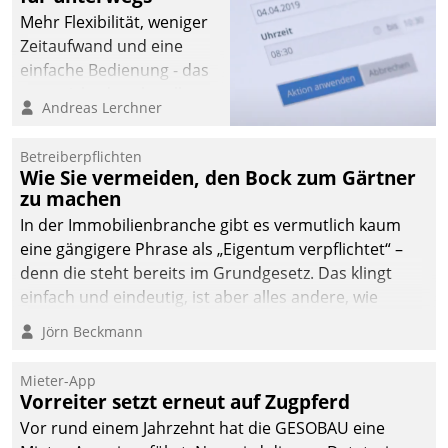
Mehr Flexibilität, weniger
Zeitaufwand und eine
einfache Bedienung - das
verspricht das aktuelle
Andreas Lerchner
Cockpit für mobile
Mitarbeiter von
Betreiberpflichten
Datatrain. Die meravis
Wie Sie vermeiden, den Bock zum Gärtner
Wohnungsbau- und
zu machen
Immobilien GmbH hat
In der Immobilienbranche gibt es vermutlich kaum
sich dabei für den Betrieb
eine gängigere Phrase als „Eigentum verpflichtet“ –
der Lösung über die SAP
denn die steht bereits im Grundgesetz. Das klingt
Cloud Platform
einfach und eindeutig, ist aber alles andere, wie
entschieden - als erstes
Branchenbeschäftigte wissen. Denn mit der
Jörn Beckmann
Unternehmen am
Verantwortung folgen Verpflichtungen.
Wohnungsmarkt.
Mieter-App
Vorreiter setzt erneut auf Zugpferd
Vor rund einem Jahrzehnt hat die GESOBAU eine