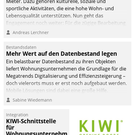
Mieter. Dazu gehören kulturelle, soziale und
sportliche Aktivitäten, die eine hohe Wohn- und
Lebensqualität unterstützen. Nun geht das
Engagement noch weiter: Für die zügige Bearbeitung
von Beschwerden – oder Lob – richtet das
Andreas Lerchner
Unternehmen mit Datatrains Applikation fürs Lob-
und Beschwerde-Management einen eigenen Kanal
Bestandsdaten
ein.
Mehr Wert auf den Datenbestand legen
Ein belastbarer Datenbestand zu ihren Objekten
liefert Wohnungsunternehmen die Grundlage für die
Megatrends Digitalisierung und Effizienzsteigerung –
doch vielerorts muss er erst noch aufgebaut werden.
Mobile Lösungen sind dabei eine große Hilfe.
Sabine Wiedemann
Integration
KIWI-Schnittstelle
für
Wohnungsunternehmen