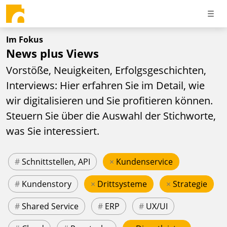
Im Fokus
News plus Views
Vorstöße, Neuigkeiten, Erfolgsgeschichten,
Interviews: Hier erfahren Sie im Detail, wie
wir digitalisieren und Sie profitieren können.
Steuern Sie über die Auswahl der Stichworte,
was Sie interessiert.
#
Schnittstellen, API
×
Kundenservice
#
Kundenstory
×
Drittsysteme
×
Strategie
#
Shared Service
#
ERP
#
UX/UI