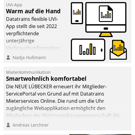
dafür ein Team
UVI-App
Warm auf die Hand
bestehend aus
Wohnungsunternehmen
Datatrains flexible UVI-
und PropTech.
App stellt die seit 2022
verpflichtende
unterjährige
Verbrauchsinformation
schnell, zuverlässig und
Nadja Hußmann
leicht bekömmlich bereit:
Die monatlichen
Mieterkommunikation
Mitteilungen zum
Smartwohnlich komfortabel
Heizungs- und
Die NEUE LÜBECKER erneuert ihr Mitglieder-
Wasserverbrauch gehen
ServicePortal von Grund auf mit Datatrains
automatisiert, vollständig
Mieterservices Online. Die rund um die Uhr
und auf Wunsch über
zugängliche Webapplikation ermöglicht den
mehrere zuvor
Mitgliedern der Wohnungs­bau­genossenschaft die
festgelegte
Kontaktaufnahme per Smartphone, Tablet oder PC.
Andreas Lerchner
Kommunikationswege bei
den Empfängern ein.