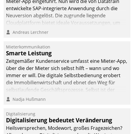
Mieter-App eingeführt. Nun wird die von Datatrain
entwickelte SAP-integrierte Anwendung durch die
Neuversion abgelöst. Die zugrunde liegende
Cloudplattform bietet ideale Voraussetzungen, um
die Funktionalität der App zu erweitern und weitere
Andreas Lerchner
innovative Apps, auch von Drittanbietern, in SAP zu
integrieren.
Mieterkommunikation
Smarte Leistung
Zeitgemäßer Kundenservice umfasst eine Mieter-App,
über die der Mieter sich selbst hilft – wann und wo
immer er will. Die digitale Selbstbedienung erobert
die Immobilienwirtschaft und ebnet den Weg für
selbstlaufende Geschäftsprozesse. Selbst ist der
Kunde und smart der Serviceanbieter.
Nadja Hußmann
Digitalisierung
Digitalisierung bedeutet Veränderung
Heilsversprechen, Modewort, großes Fragezeichen?