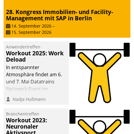
28. Kongress Immobilien- und Facility-
Management mit SAP in Berlin
14. September 2026
–
15. September 2026
Anwendertreffen
Workout 2025: Work
Deload
In entspannter
Atmosphäre findet am 6.
und 7. Mai Datatrains
Netzwerk-Event im
Kunden- und Partnerkreis
Nadja Hußmann
statt. Zentrale Frage: Wie
lassen sich
Branchentreffen
Mammutprojekte
Workout 2023:
meistern und Workloads
Neuronaler
Aktivsport
wuppen – bei zunehmend