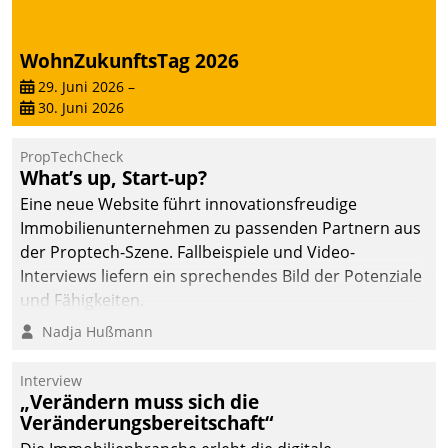
von AktivBo und
Datatrain ermöglicht
automatisiert ausgelöste,
WohnZukunftsTag 2026
zielgerichtete
29. Juni 2026
–
Mieterbefragungen – eine
30. Juni 2026
starke Grundlage für
intelligente,
PropTechCheck
datengestützte
What’s up, Start-up?
Entscheidungen.
Eine neue Website führt innovationsfreudige
Immobilienunternehmen zu passenden Partnern aus
der Proptech-Szene. Fallbeispiele und Video-
Interviews liefern ein sprechendes Bild der Potenziale
und Fähigkeiten.
Nadja Hußmann
Interview
„Verändern muss sich die
Veränderungsbereitschaft“