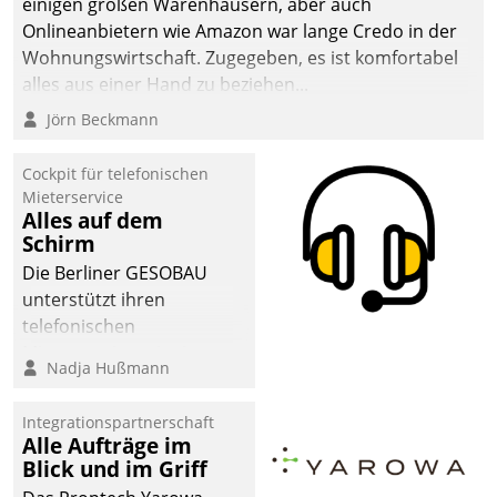
einigen großen Warenhäusern, aber auch
Onlineanbietern wie Amazon war lange Credo in der
Wohnungswirtschaft. Zugegeben, es ist komfortabel
alles aus einer Hand zu beziehen...
Jörn Beckmann
Cockpit für telefonischen
Mieterservice
Alles auf dem
Schirm
Die Berliner GESOBAU
unterstützt ihren
telefonischen
Mieterservice mit einem
Nadja Hußmann
digitalen Cockpit, das
situationsbezogen
Integrationspartnerschaft
passende Fragen und
Alle Aufträge im
Schlagworte auswirft.
Blick und im Griff
Eine intuitive