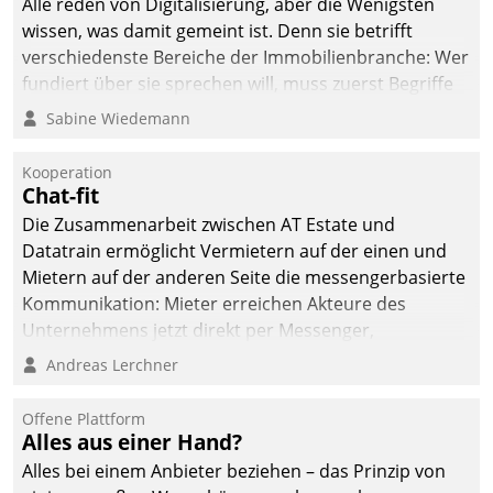
Alle reden von Digitalisierung, aber die Wenigsten
wissen, was damit gemeint ist. Denn sie betrifft
verschiedenste Bereiche der Immobilienbranche: Wer
fundiert über sie sprechen will, muss zuerst Begriffe
klären. Ein Aspekt ist die betriebliche Optimierung:
Sabine Wiedemann
Moderne Softwarelösungen ermöglichen große
Einsparungen durch optimierte und automatisierte
Kooperation
Prozesse. Doch man darf nicht zu viel erwarten: Allein
Chat-fit
mit der Einführung einer neuen Software ist es nicht
Die Zusammenarbeit zwischen AT Estate und
getan. Die Digitalisierung erfordert von Unternehmen
Datatrain ermöglicht Vermietern auf der einen und
die Bereitschaft, sich zu überprüfen, zu hinterfragen
Mietern auf der anderen Seite die messengerbasierte
und zu verändern.
Kommunikation: Mieter erreichen Akteure des
Unternehmens jetzt direkt per Messenger,
Mitarbeiter oder Dienstleister empfangen oder
Andreas Lerchner
versenden die Nachrichten via Cockpit.
Offene Plattform
Alles aus einer Hand?
Alles bei einem Anbieter beziehen – das Prinzip von