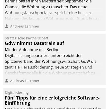
Berlins bieten ihren Mietern seit September die
Chance, die Wohnung zu tauschen. Das neue
Wohnungstauschportal verspricht eine bessere
Nutzung des knappen Wohnraums der Stadt. Erster
Anwendungsfall für Datatrains Lösung API-Hub mit
Andreas Lerchner
Schnittstellen zu den ERP-Systemen der
Unternehmen.
Strategische Partnerschaft
GdW nimmt Datatrain auf
Mit der Aufnahme des Berliner
Digitalisierungspartners unterstreicht der
Spitzenverband der Wohnungswirtschaft GdW die
zentrale Herausforderung, neue Strategien und
Geschäftsmodelle für die Wohnungswirtschaft zu
entwickeln.
Andreas Lerchner
Digitalisierung
Fünf Tipps für eine erfolgreiche Software-
Einführung