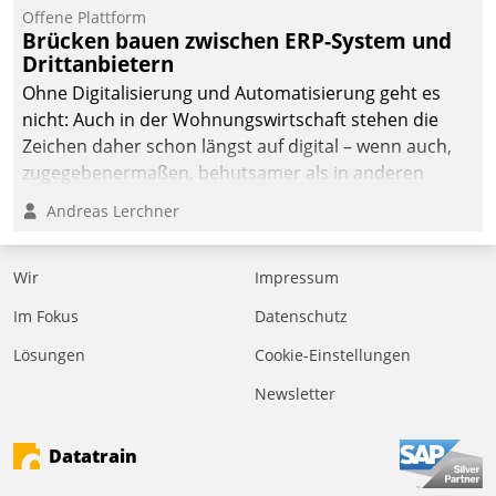
kommunale Wohnungsbauunternehmen daher
Offene Plattform
gemeinsam mit der Berliner Datatrain GmbH den
Brücken bauen zwischen ERP-System und
Drittanbietern
Teilprozess der Objektsanierung digitalisiert.
Ohne Digitalisierung und Automatisierung geht es
nicht: Auch in der Wohnungswirtschaft stehen die
Zeichen daher schon längst auf digital – wenn auch,
zugegebenermaßen, behutsamer als in anderen
Branchen.
Andreas Lerchner
Wir
Impressum
Im Fokus
Datenschutz
Lösungen
Cookie-Einstellungen
Newsletter
Datatrain