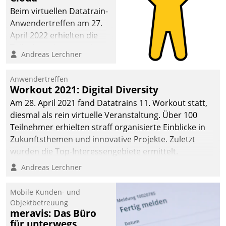
Beim virtuellen Datatrain-
Anwendertreffen am 27.
April 2022 erhielten die
Teilnehmerinnen und
Andreas Lerchner
Teilnehmer kurzweilige
Einblicke in innovative
Anwendertreffen
Cloud-Strategien und -
Workout 2021: Digital Diversity
Lösungen mit hohem
Am 28. April 2021 fand Datatrains 11. Workout statt,
Zukunftspotenzial.
diesmal als rein virtuelle Veranstaltung. Über 100
Teilnehmer erhielten straff organisierte Einblicke in
Zukunftsthemen und innovative Projekte. Zuletzt
wurden die Top-Interessengebiete ermittelt.
Andreas Lerchner
Mobile Kunden- und
Objektbetreuung
meravis: Das Büro
für unterwegs