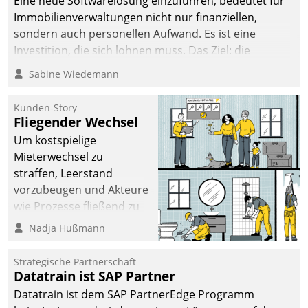
Eine neue Softwarelösung einzuführen, bedeutet für
Immobilienverwaltungen nicht nur finanziellen,
sondern auch personellen Aufwand. Es ist eine
Investition, die sich lohnen muss. Das Ziel: die
nachhaltige Optimierung der Geschäftsabläufe. Damit
Sabine Wiedemann
dieses Ziel erreicht wird, sollten einige Grundregeln
befolgt werden.
Kunden-Story
Fliegender Wechsel
Um kostspielige
Mieterwechsel zu
straffen, Leerstand
vorzubeugen und Akteure
wie Prozesse fließend zu
vernetzen, nutzt die
Nadja Hußmann
Berliner Gewobag seit
Jahresbeginn eine
Strategische Partnerschaft
Überblick, Einsicht und
Datatrain ist SAP Partner
Eingriff bietende Lösung.
Datatrain ist dem SAP PartnerEdge Programm
Zur Entwicklung setzte