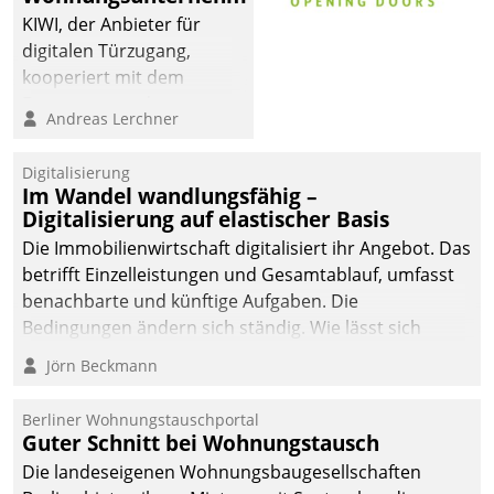
KIWI, der Anbieter für
digitalen Türzugang,
kooperiert mit dem
Beratungs- und
Andreas Lerchner
Softwareentwicklungshaus
Datatrain.
Digitalisierung
Im Wandel wandlungsfähig –
Digitalisierung auf elastischer Basis
Die Immobilienwirtschaft digitalisiert ihr Angebot. Das
betrifft Einzelleistungen und Gesamtablauf, umfasst
benachbarte und künftige Aufgaben. Die
Bedingungen ändern sich ständig. Wie lässt sich
technisch die Kontrolle wahren und zugleich Freiraum
Jörn Beckmann
fürs Wachsen öffnen?
Berliner Wohnungstauschportal
Guter Schnitt bei Wohnungstausch
Die landeseigenen Wohnungsbaugesellschaften