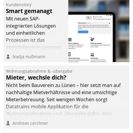
Kundenstory
Smart gemanagt
Mit neuen SAP-
integrierten Lösungen
und einheitlichen
Prozessen ist das
Immobilienmanagement
der Bayerischen
Nadja Hußmann
Versorgungskammer im
Ressort Kapitalanlage für
Wohnungsabnahme & -übergabe
künftige Aufgaben und
Mieter, wechsle dich?
Herausforderungen
Nicht beim Bauverein zu Lünen – hier setzt man auf
gerüstet.
nachhaltige Mietverhältnisse und eine umsichtige
Mieterbetreuung. Seit wenigen Wochen sorgt
Datatrains mobile Applikation für die
Wohnungsabnahme und -übergabe dafür, dass
Mieter wohlgeordnet kommen und, so es sein muss,
Andreas Lerchner
gehen können.