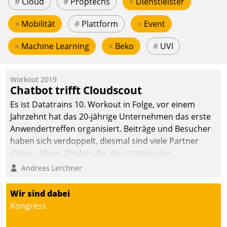
#
Cloud
#
Proptechs
×
Dienstleister
×
Mobilität
#
Plattform
×
Event
×
Machine Learning
×
Beko
#
UVI
Workout 2019
Chatbot trifft Cloudscout
Es ist Datatrains 10. Workout in Folge, vor einem
Jahrzehnt hat das 20-jährige Unternehmen das erste
Anwendertreffen organisiert. Beiträge und Besucher
haben sich verdoppelt, diesmal sind viele Partner
dabei – klares Zeichen für die strategische
Fokussierung auf den Kunden.
Andreas Lerchner
Wir sind dabei
Kongress