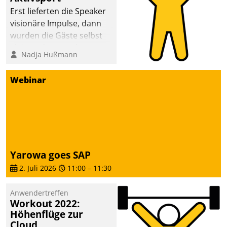
anspruchsvollen
Erst lieferten die Speaker
Aufgaben und
visionäre Impulse, dann
abnehmendem
wurden die Gäste selbst
Nachwuchs?
aktiv und sammelten
Nadja Hußmann
methodisch
Vernetzungsideen fürs
Webinar
Quartier. Dazwischen
zeigte Datatrain, was es
Neues zu bieten hat.
Yarowa goes SAP
2. Juli 2026
11:00
–
11:30
Anwendertreffen
Workout 2022:
Höhenflüge zur
Cloud