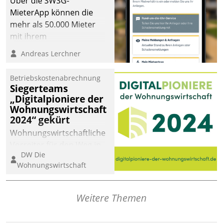
Über die SWSG-
MieterApp können die
mehr als 50.000 Mieter
mit ihrem
Wohnungsunternehmen
Andreas Lerchner
kommunizieren, auf dem
Laufenden bleiben, Daten
Betriebskostenabrechnung
einsehen und ändern
Siegerteams
oder
„Digitalpioniere der
Wohnungswirtschaft
Schadensmeldungen
2024“ gekürt
abgeben – rund um die
Uhr.
Wohnungswirtschaftliche
Vorreiter für den Weg in
DW Die
eine digitale Zukunft zu
Wohnungswirtschaft
finden, ist das Ziel des
Awards „Digitalpioniere
der
Weitere Themen
Wohnungswirtschaft“.
Bewerben können sich