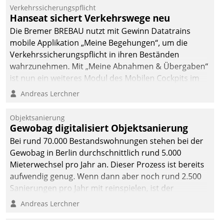
Verkehrssicherungspflicht
Hanseat sichert Verkehrswege neu
Die Bremer BREBAU nutzt mit Gewinn Datatrains
mobile Applikation „Meine Begehungen“, um die
Verkehrssicherungspflicht in ihren Beständen
wahrzunehmen. Mit „Meine Abnahmen & Übergaben“
ist nun ein weiteres Modul des Mobilen Cockpits im
Einsatz.
Andreas Lerchner
Objektsanierung
Gewobag digitalisiert Objektsanierung
Bei rund 70.000 Bestandswohnungen stehen bei der
Gewobag in Berlin durchschnittlich rund 5.000
Mieterwechsel pro Jahr an. Dieser Prozess ist bereits
aufwendig genug. Wenn dann aber noch rund 2.500
Sanierungen pro Jahr mit reinspielen, ist der
Betreuungs- und Organisationsaufwand immens. Im
Andreas Lerchner
Rahmen ihrer Digitalisierungsstrategie hat das