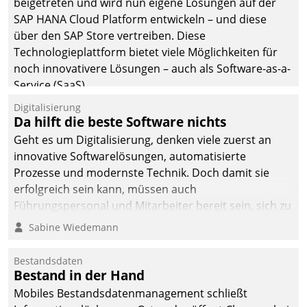
beigetreten und wird nun eigene Lösungen auf der
man auf
SAP HANA Cloud Platform entwickeln – und diese
Cloudtechnologie,
über den SAP Store vertreiben. Diese
bewährte und Startup-
Technologieplattform bietet viele Möglichkeiten für
Partner sowie erstmals
noch innovativere Lösungen – auch als Software-as-a-
agile Projektmethoden.
Service (SaaS).
Digitalisierung
Da hilft die beste Software nichts
Geht es um Digitalisierung, denken viele zuerst an
innovative Softwarelösungen, automatisierte
Prozesse und modernste Technik. Doch damit sie
erfolgreich sein kann, müssen auch
Führungspersonal und Mitarbeiter bereit sein, sich zu
verändern und anzupassen, sonst werden sie an ihr
Sabine Wiedemann
scheitern.
Bestandsdaten
Bestand in der Hand
Mobiles Bestandsdatenmanagement schließt