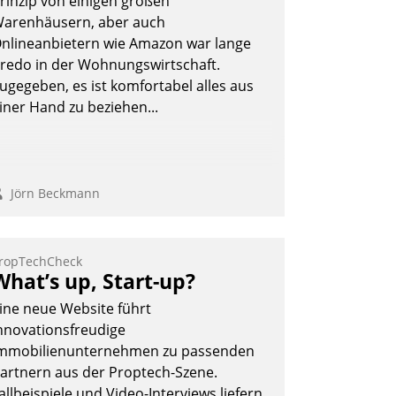
rinzip von einigen großen
arenhäusern, aber auch
nlineanbietern wie Amazon war lange
redo in der Wohnungswirtschaft.
ugegeben, es ist komfortabel alles aus
iner Hand zu beziehen...
Jörn Beckmann
ropTechCheck
What’s up, Start-up?
ine neue Website führt
nnovationsfreudige
mmobilienunternehmen zu passenden
artnern aus der Proptech-Szene.
allbeispiele und Video-Interviews liefern