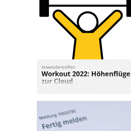
Anwendertreffen
Workout 2022: Höhenflüge
zur Cloud
Beim virtuellen Datatrain-
Anwendertreffen am 27. April 2022
erhielten die Teilnehmerinnen und
Teilnehmer kurzweilige Einblicke in
innovative Cloud-Strategien und -
Lösungen mit hohem Zukunftspotenzial.