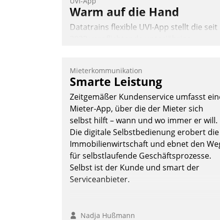
UVI-App
Warm auf die Hand
Datatrains flexible UVI-App stellt die seit
2022 verpflichtende unterjährige
Verbrauchsinformation schnell,
zuverlässig und leicht bekömmlich bereit
Mieterkommunikation
Die monatlichen Mitteilungen zum
Smarte Leistung
Heizungs- und Wasserverbrauch gehen
Zeitgemäßer Kundenservice umfasst ein
automatisiert, vollständig und auf
Mieter-App, über die der Mieter sich
Wunsch über mehrere zuvor festgelegte
selbst hilft – wann und wo immer er will.
Kommunikationswege bei den
Die digitale Selbstbedienung erobert die
Empfängern ein.
Immobilienwirtschaft und ebnet den We
Nadja Hußmann
für selbstlaufende Geschäftsprozesse.
Selbst ist der Kunde und smart der
Serviceanbieter.
Nadja Hußmann