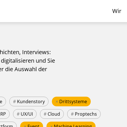
Wir
hichten, Interviews:
 digitalisieren und Sie
er die Auswahl der
e
#
Kundenstory
×
Drittsysteme
ERP
#
UX/UI
#
Cloud
#
Proptechs
ttform
×
Event
×
Machine Learning