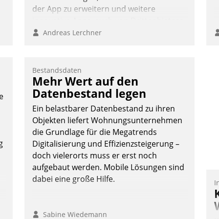
der App zu erweitern und weitere
innovative Apps, auch von Drittanbietern,
in SAP zu integrieren.
Andreas Lerchner
:
Bestandsdaten
Mehr Wert auf den
Datenbestand legen
e
Ein belastbarer Datenbestand zu ihren
Objekten liefert Wohnungsunternehmen
die Grundlage für die Megatrends
g
Digitalisierung und Effizienzsteigerung –
doch vielerorts muss er erst noch
aufgebaut werden. Mobile Lösungen sind
dabei eine große Hilfe.
I
Sabine Wiedemann