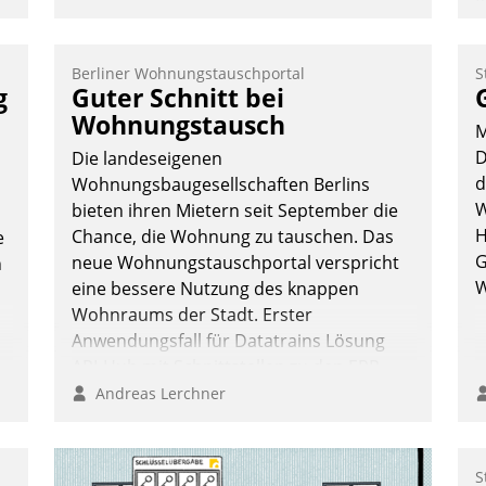
K
T
B
Berliner Wohnungstauschportal
S
S
g
Guter Schnitt bei
Wohnungstausch
M
D
Die landeseigenen
d
Wohnungsbaugesellschaften Berlins
W
bieten ihren Mietern seit September die
H
Chance, die Wohnung zu tauschen. Das
e
G
neue Wohnungstauschportal verspricht
n
W
eine bessere Nutzung des knappen
Wohnraums der Stadt. Erster
Anwendungsfall für Datatrains Lösung
API-Hub mit Schnittstellen zu den ERP-
Systemen der Unternehmen.
Andreas Lerchner
S