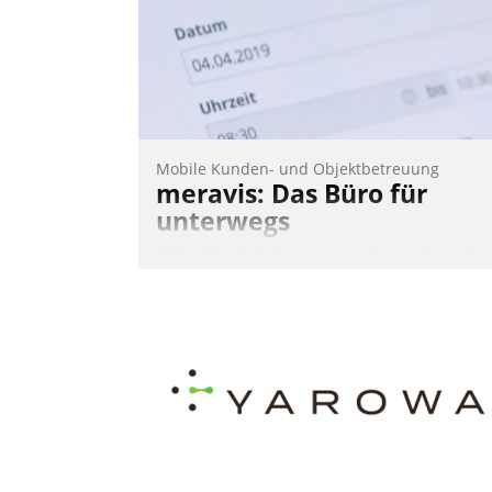
Andreas Lerchner
Mobile Kunden- und Objektbetreuung
meravis: Das Büro für
unterwegs
Mehr Flexibilität, weniger Zeitaufwand
und eine einfache Bedienung - das
verspricht das aktuelle Cockpit für mobil
Mitarbeiter von Datatrain. Die meravis
Wohnungsbau- und Immobilien GmbH
hat sich dabei für den Betrieb der Lösun
über die SAP Cloud Platform entschiede
- als erstes Unternehmen am
Wohnungsmarkt.