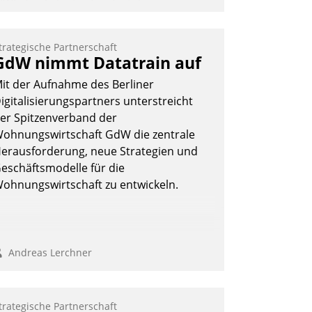
IWI, der Anbieter für digitalen
ürzugang, kooperiert mit dem
eratungs- und
trategische Partnerschaft
oftwareentwicklungshaus Datatrain.
GdW nimmt Datatrain auf
it der Aufnahme des Berliner
igitalisierungspartners unterstreicht
er Spitzenverband der
ohnungswirtschaft GdW die zentrale
erausforderung, neue Strategien und
Andreas Lerchner
eschäftsmodelle für die
ohnungswirtschaft zu entwickeln.
Andreas Lerchner
trategische Partnerschaft