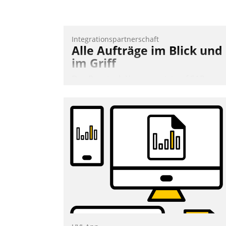
Andreas Lerchner
Integrationspartnerschaft
Alle Aufträge im Blick und
im Griff
Das Proptech Yarowa setzt auf SAP-
Schnittstellenkompetenz: Datatrain
integriert Yarowas Portal zur Vergabe
und Verwaltung von Aufträgen der
operativen Instandhaltung in die SAP-
Systemlandschaft deutscher
Wohnungsunternehmen – und
beschleunigt damit den Weg vom
Mieteranliegen zum Dienstleisterauftrag
Nadja Hußmann