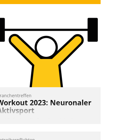
ranchentreffen
Workout 2023: Neuronaler
Aktivsport
rst lieferten die Speaker visionäre
mpulse, dann wurden die Gäste selbst
ktiv und sammelten methodisch
etreiberpflichten