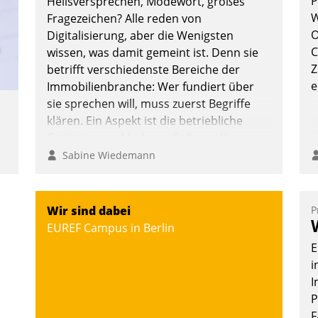
P
Heilsversprechen, Modewort, großes
W
Fragezeichen? Alle reden von
O
Digitalisierung, aber die Wenigsten
C
wissen, was damit gemeint ist. Denn sie
Z
betrifft verschiedenste Bereiche der
e
Immobilienbranche: Wer fundiert über
sie sprechen will, muss zuerst Begriffe
klären. Ein Aspekt ist die betriebliche
Optimierung: Moderne Softwarelösungen
ermöglichen große Einsparungen durch
Sabine Wiedemann
optimierte und automatisierte Prozesse.
Doch man darf nicht zu viel erwarten:
e
Allein mit der Einführung einer neuen
Wir sind dabei
P
Software ist es nicht getan. Die
EUREF Campus in Berlin
Digitalisierung erfordert von
E
g
Unternehmen die Bereitschaft, sich zu
i
n
überprüfen, zu hinterfragen und zu
I
verändern.
P
F