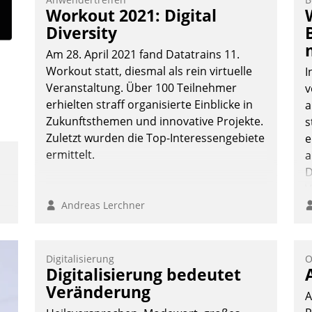
Frage: Wie lassen sich Mammutprojekte
V
Workout 2021: Digital
meistern und Workloads wuppen – bei
D
Diversity
zunehmend anspruchsvollen Aufgaben
N
Am 28. April 2021 fand Datatrains 11.
und abnehmendem Nachwuchs?
Workout statt, diesmal als rein virtuelle
I
Veranstaltung. Über 100 Teilnehmer
v
erhielten straff organisierte Einblicke in
a
Nadja Hußmann
Zukunftsthemen und innovative Projekte.
s
Zuletzt wurden die Top-Interessengebiete
e
ermittelt.
a
D
V
Andreas Lerchner
Digitalisierung
O
Digitalisierung bedeutet
Veränderung
A