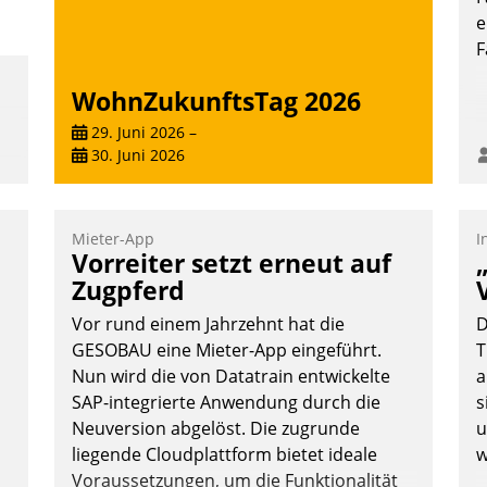
e
F
WohnZukunftsTag 2026
29. Juni 2026
–
30. Juni 2026
Mieter-App
I
Vorreiter setzt erneut auf
Zugpferd
Vor rund einem Jahrzehnt hat die
D
GESOBAU eine Mieter-App eingeführt.
T
Nun wird die von Datatrain entwickelte
a
.
SAP-integrierte Anwendung durch die
s
Neuversion abgelöst. Die zugrunde
u
liegende Cloudplattform bietet ideale
w
Voraussetzungen, um die Funktionalität