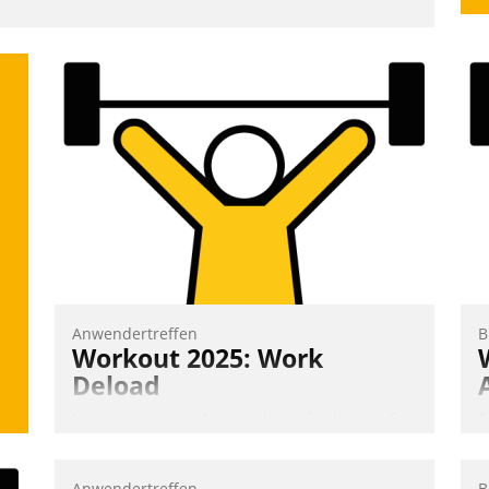
Anwendertreffen
B
Workout 2025: Work
Deload
In entspannter Atmosphäre findet am 6.
E
und 7. Mai Datatrains Netzwerk-Event im
I
Kunden- und Partnerkreis statt. Zentrale
a
Anwendertreffen
B