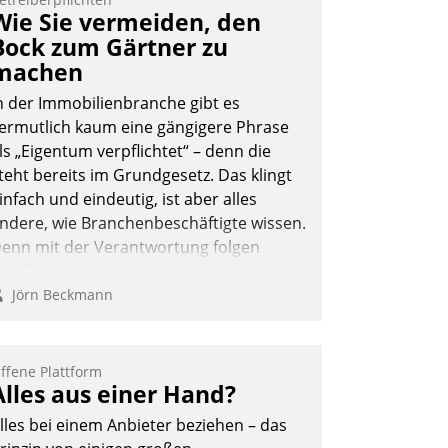
ernetzungsideen fürs Quartier.
Wie Sie vermeiden, den
azwischen zeigte Datatrain, was es
Bock zum Gärtner zu
eues zu bieten hat.
machen
n der Immobilienbranche gibt es
ermutlich kaum eine gängigere Phrase
ls „Eigentum verpflichtet“ – denn die
Nadja Hußmann
teht bereits im Grundgesetz. Das klingt
infach und eindeutig, ist aber alles
ndere, wie Branchenbeschäftigte wissen.
enn mit der Verantwortung folgen
erpflichtungen.
Jörn Beckmann
ffene Plattform
Alles aus einer Hand?
lles bei einem Anbieter beziehen – das