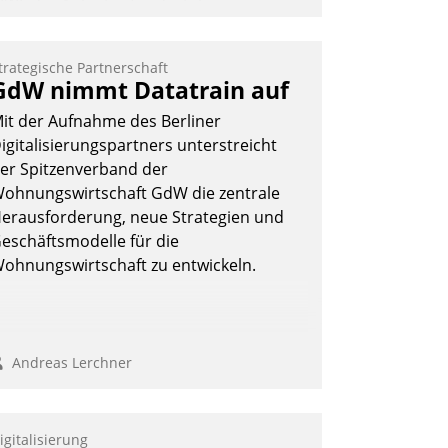
IWI, der Anbieter für digitalen
ürzugang, kooperiert mit dem
eratungs- und
trategische Partnerschaft
oftwareentwicklungshaus Datatrain.
GdW nimmt Datatrain auf
it der Aufnahme des Berliner
igitalisierungspartners unterstreicht
er Spitzenverband der
ohnungswirtschaft GdW die zentrale
erausforderung, neue Strategien und
Andreas Lerchner
eschäftsmodelle für die
ohnungswirtschaft zu entwickeln.
Andreas Lerchner
igitalisierung