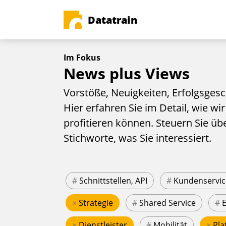
Datatrain
Im Fokus
News plus Views
Vorstöße, Neuigkeiten, Erfolgsgesc
Hier erfahren Sie im Detail, wie wir
profitieren können. Steuern Sie üb
Stichworte, was Sie interessiert.
#
Schnittstellen, API
#
Kundenservic
×
Strategie
#
Shared Service
#
×
Dienstleister
#
Mobilität
×
Pla