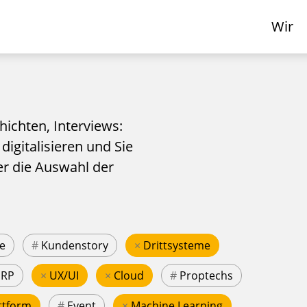
Wir
hichten, Interviews:
 digitalisieren und Sie
er die Auswahl der
e
#
Kundenstory
×
Drittsysteme
ERP
×
UX/UI
×
Cloud
#
Proptechs
ttform
#
Event
×
Machine Learning