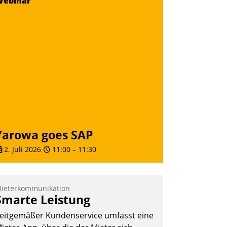
Webinar
ernetzungsideen fürs Quartier.
azwischen zeigte Datatrain, was es
eues zu bieten hat.
Nadja Hußmann
Yarowa goes SAP
2. Juli 2026
11:00
–
11:30
ieterkommunikation
Smarte Leistung
eitgemäßer Kundenservice umfasst eine