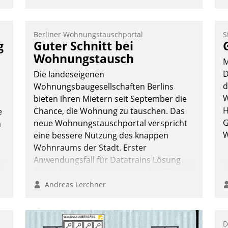
Mehr Flexibilität, weniger Zeitaufwand
K
und eine einfache Bedienung - das
T
verspricht das aktuelle Cockpit für mobile
B
Berliner Wohnungstauschportal
S
Mitarbeiter von Datatrain. Die meravis
S
g
Guter Schnitt bei
Wohnungsbau- und Immobilien GmbH
Wohnungstausch
M
hat sich dabei für den Betrieb der Lösung
D
Die landeseigenen
über die SAP Cloud Platform entschieden
d
Wohnungsbaugesellschaften Berlins
- als erstes Unternehmen am
W
bieten ihren Mietern seit September die
Wohnungsmarkt.
H
Chance, die Wohnung zu tauschen. Das
e
Andreas Lerchner
G
neue Wohnungstauschportal verspricht
n
W
eine bessere Nutzung des knappen
Wohnraums der Stadt. Erster
Anwendungsfall für Datatrains Lösung
API-Hub mit Schnittstellen zu den ERP-
Systemen der Unternehmen.
Andreas Lerchner
D