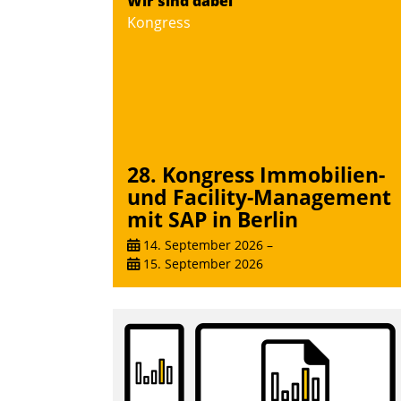
Wir sind dabei
Teilnehmer kurzweilige Einblicke in
Kongress
innovative Cloud-Strategien und -
Lösungen mit hohem Zukunftspotenzial.
Andreas Lerchner
28. Kongress Immobilien-
und Facility-Management
mit SAP in Berlin
14. September 2026
–
15. September 2026