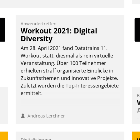
u
K
F
Anwendertreffen
Workout 2021: Digital
m
Diversity
z
u
Am 28. April 2021 fand Datatrains 11.
Workout statt, diesmal als rein virtuelle
Veranstaltung. Über 100 Teilnehmer
erhielten straff organisierte Einblicke in
Zukunftsthemen und innovative Projekte.
Zuletzt wurden die Top-Interessengebiete
ermittelt.
B
Andreas Lerchner
E
I
a
Digitalisierung