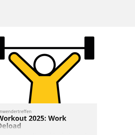
nwendertreffen
Workout 2025: Work
Deload
n entspannter Atmosphäre findet am 6.