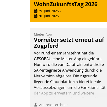
WohnZukunftsTag 2026
29. Juni 2026
–
30. Juni 2026
Mieter-App
Vorreiter setzt erneut auf
Zugpferd
Vor rund einem Jahrzehnt hat die
GESOBAU eine Mieter-App eingeführt.
Nun wird die von Datatrain entwickelte
SAP-integrierte Anwendung durch die
Neuversion abgelöst. Die zugrunde
liegende Cloudplattform bietet ideale
Voraussetzungen, um die Funktionalität
der App zu erweitern und weitere
innovative Apps, auch von Drittanbieter
in SAP zu integrieren.
Andreas Lerchner