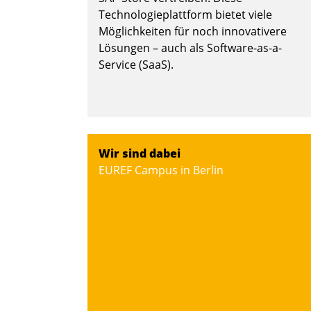
Nadja Hußmann
Technologieplattform bietet viele
Möglichkeiten für noch innovativere
Lösungen – auch als Software-as-a-
Service (SaaS).
Wir sind dabei
EUREF Campus in Berlin