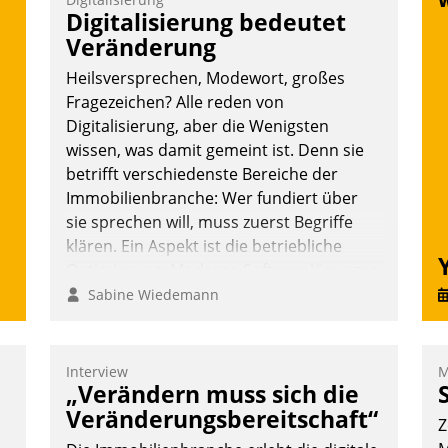
V
Digitalisierung bedeutet
D
Veränderung
N
Heilsversprechen, Modewort, großes
Fragezeichen? Alle reden von
Digitalisierung, aber die Wenigsten
wissen, was damit gemeint ist. Denn sie
betrifft verschiedenste Bereiche der
Immobilienbranche: Wer fundiert über
sie sprechen will, muss zuerst Begriffe
klären. Ein Aspekt ist die betriebliche
Optimierung: Moderne Softwarelösungen
ermöglichen große Einsparungen durch
Sabine Wiedemann
optimierte und automatisierte Prozesse.
Doch man darf nicht zu viel erwarten:
Allein mit der Einführung einer neuen
Interview
M
„Verändern muss sich die
Software ist es nicht getan. Die
Digitalisierung erfordert von
Veränderungsbereitschaft“
Z
Unternehmen die Bereitschaft, sich zu