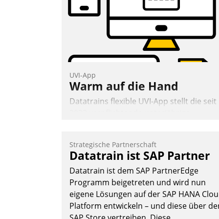
UVI-App
Warm auf die Hand
Datatrains flexible UVI-App stellt die seit
2022 verpflichtende unterjährige
Verbrauchsinformation schnell,
zuverlässig und leicht bekömmlich bereit
Strategische Partnerschaft
Die monatlichen Mitteilungen zum
Datatrain ist SAP Partner
Heizungs- und Wasserverbrauch gehen
Datatrain ist dem SAP PartnerEdge
automatisiert, vollständig und auf
Programm beigetreten und wird nun
Wunsch über mehrere zuvor festgelegte
eigene Lösungen auf der SAP HANA Clo
Kommunikationswege bei den
Platform entwickeln – und diese über de
Empfängern ein.
SAP Store vertreiben. Diese