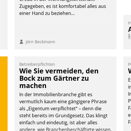
Zugegeben, es ist komfortabel alles aus
einer Hand zu beziehen...
I
Jörn Beckmann
D
S
i
Betreiberpflichten
P
u
Wie Sie vermeiden, den
o
Bock zum Gärtner zu
E
S
machen
i
W
I
In der Immobilienbranche gibt es
b
P
vermutlich kaum eine gängigere Phrase
M
F
als „Eigentum verpflichtet“ – denn die
e
steht bereits im Grundgesetz. Das klingt
F
einfach und eindeutig, ist aber alles
andere, wie Branchenbeschäftigte wissen.