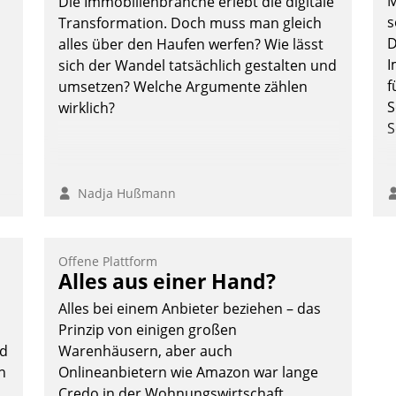
M
Die Immobilienbranche erlebt die digitale
überprüfen, zu hinterfragen und zu
s
Transformation. Doch muss man gleich
verändern.
D
alles über den Haufen werfen? Wie lässt
I
sich der Wandel tatsächlich gestalten und
f
umsetzen? Welche Argumente zählen
S
wirklich?
S
Nadja Hußmann
:
Offene Plattform
Alles aus einer Hand?
Alles bei einem Anbieter beziehen – das
Prinzip von einigen großen
ud
Warenhäusern, aber auch
n
Onlineanbietern wie Amazon war lange
Credo in der Wohnungswirtschaft.