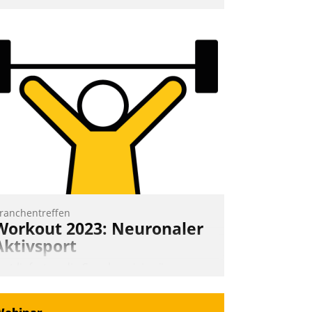
nd 7. Mai Datatrains Netzwerk-Event im
unden- und Partnerkreis statt. Zentrale
rage: Wie lassen sich Mammutprojekte
eistern und Workloads wuppen – bei
unehmend anspruchsvollen Aufgaben
nd abnehmendem Nachwuchs?
Nadja Hußmann
ranchentreffen
Workout 2023: Neuronaler
Aktivsport
rst lieferten die Speaker visionäre
mpulse, dann wurden die Gäste selbst
ktiv und sammelten methodisch