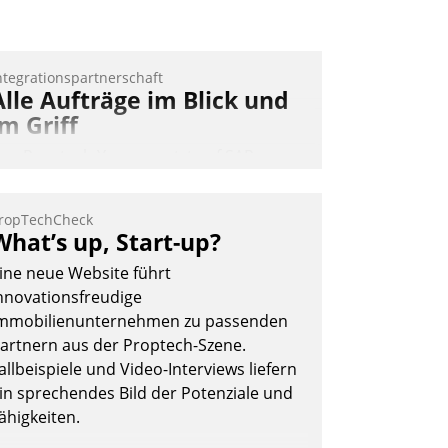
ntegrationspartnerschaft
Alle Aufträge im Blick und
im Griff
as Proptech Yarowa setzt auf SAP-
chnittstellenkompetenz: Datatrain
ntegriert Yarowas Portal zur Vergabe
ropTechCheck
nd Verwaltung von Aufträgen der
What’s up, Start-up?
perativen Instandhaltung in die SAP-
ine neue Website führt
ystemlandschaft deutscher
nnovationsfreudige
ohnungsunternehmen – und
mmobilienunternehmen zu passenden
eschleunigt damit den Weg vom
artnern aus der Proptech-Szene.
ieteranliegen zum Dienstleisterauftrag.
allbeispiele und Video-Interviews liefern
Nadja Hußmann
in sprechendes Bild der Potenziale und
ähigkeiten.