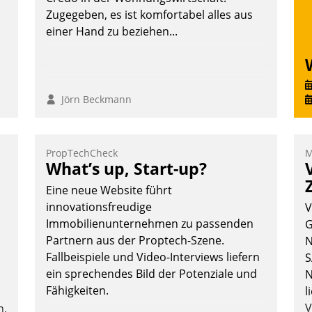
Zugegeben, es ist komfortabel alles aus
einer Hand zu beziehen...
Jörn Beckmann
PropTechCheck
M
What’s up, Start-up?
Eine neue Website führt
innovationsfreudige
V
Immobilienunternehmen zu passenden
G
Partnern aus der Proptech-Szene.
N
Fallbeispiele und Video-Interviews liefern
S
ein sprechendes Bild der Potenziale und
N
Fähigkeiten.
l
V
n.