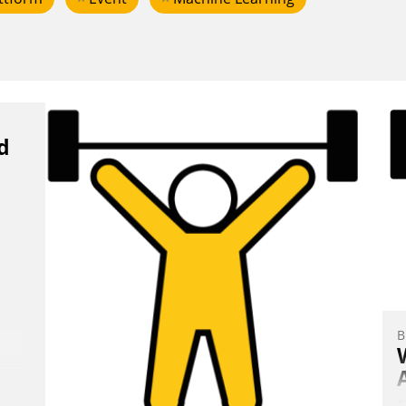
d
B
E