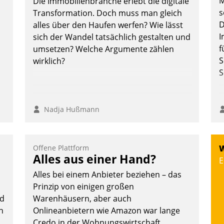
M
Die Immobilienbranche erlebt die digitale
überprüfen, zu hinterfragen und zu
s
Transformation. Doch muss man gleich
verändern.
D
alles über den Haufen werfen? Wie lässt
I
sich der Wandel tatsächlich gestalten und
f
umsetzen? Welche Argumente zählen
S
wirklich?
S
Nadja Hußmann
:
Offene Plattform
W
Alles aus einer Hand?
E
Alles bei einem Anbieter beziehen – das
Prinzip von einigen großen
ud
Warenhäusern, aber auch
n
Onlineanbietern wie Amazon war lange
Credo in der Wohnungswirtschaft.