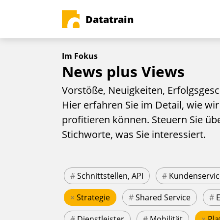
Datatrain
Im Fokus
News plus Views
Vorstöße, Neuigkeiten, Erfolgsgesc
Hier erfahren Sie im Detail, wie wir
profitieren können. Steuern Sie üb
Stichworte, was Sie interessiert.
#
Schnittstellen, API
#
Kundenservic
×
Strategie
#
Shared Service
#
#
Dienstleister
#
Mobilität
×
Pla