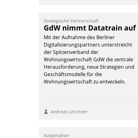
KIWI, der Anbieter für digitalen
Türzugang, kooperiert mit dem
Beratungs- und
Strategische Partnerschaft
Softwareentwicklungshaus Datatrain.
GdW nimmt Datatrain auf
Mit der Aufnahme des Berliner
Digitalisierungspartners unterstreicht
der Spitzenverband der
Wohnungswirtschaft GdW die zentrale
Herausforderung, neue Strategien und
Andreas Lerchner
Geschäftsmodelle für die
Wohnungswirtschaft zu entwickeln.
Andreas Lerchner
Kooperation