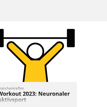
ranchentreffen
Workout 2023: Neuronaler
Aktivsport
rst lieferten die Speaker visionäre