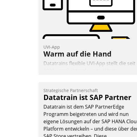
UVI-App
Warm auf die Hand
Datatrains flexible UVI-App stellt die seit
2022 verpflichtende unterjährige
Verbrauchsinformation schnell,
zuverlässig und leicht bekömmlich bereit
Strategische Partnerschaft
Die monatlichen Mitteilungen zum
Datatrain ist SAP Partner
Heizungs- und Wasserverbrauch gehen
Datatrain ist dem SAP PartnerEdge
automatisiert, vollständig und auf
Programm beigetreten und wird nun
Wunsch über mehrere zuvor festgelegte
eigene Lösungen auf der SAP HANA Clo
Kommunikationswege bei den
Platform entwickeln – und diese über de
Empfängern ein.
SAP Store vertreiben. Diese