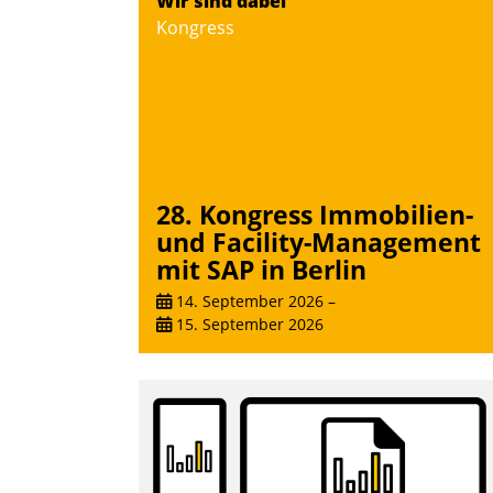
Wir sind dabei
Teilnehmer kurzweilige Einblicke in
Kongress
innovative Cloud-Strategien und -
Lösungen mit hohem Zukunftspotenzial.
Andreas Lerchner
28. Kongress Immobilien-
und Facility-Management
mit SAP in Berlin
14. September 2026
–
15. September 2026