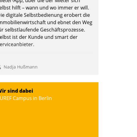
ieter-App, über die der Mieter sich
elbst hilft – wann und wo immer er will.
ie digitale Selbstbedienung erobert die
mmobilienwirtschaft und ebnet den Weg
ür selbstlaufende Geschäftsprozesse.
elbst ist der Kunde und smart der
erviceanbieter.
Nadja Hußmann
ir sind dabei
UREF Campus in Berlin