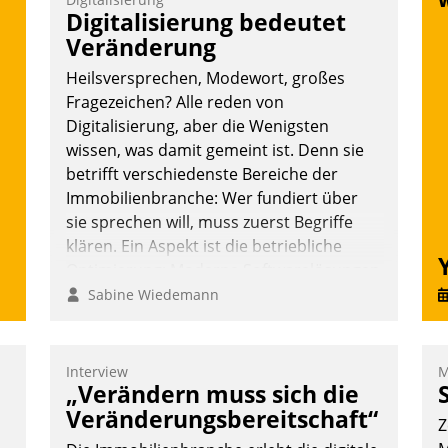
Digitalisierung bedeutet
Veränderung
Heilsversprechen, Modewort, großes
Fragezeichen? Alle reden von
Digitalisierung, aber die Wenigsten
wissen, was damit gemeint ist. Denn sie
betrifft verschiedenste Bereiche der
Immobilienbranche: Wer fundiert über
sie sprechen will, muss zuerst Begriffe
klären. Ein Aspekt ist die betriebliche
Optimierung: Moderne Softwarelösungen
ermöglichen große Einsparungen durch
Sabine Wiedemann
optimierte und automatisierte Prozesse.
Doch man darf nicht zu viel erwarten:
Allein mit der Einführung einer neuen
Interview
M
„Verändern muss sich die
Software ist es nicht getan. Die
Digitalisierung erfordert von
Veränderungsbereitschaft“
Z
Unternehmen die Bereitschaft, sich zu