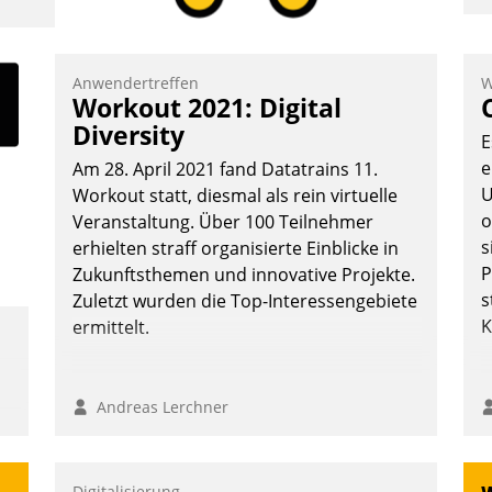
I
a
V
Anwendertreffen
W
Workout 2021: Digital
D
Diversity
N
E
e
Am 28. April 2021 fand Datatrains 11.
U
Workout statt, diesmal als rein virtuelle
o
Veranstaltung. Über 100 Teilnehmer
s
erhielten straff organisierte Einblicke in
P
Zukunftsthemen und innovative Projekte.
s
Zuletzt wurden die Top-Interessengebiete
K
ermittelt.
Andreas Lerchner
Digitalisierung