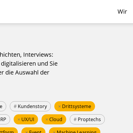
Wir
hichten, Interviews:
 digitalisieren und Sie
er die Auswahl der
e
#
Kundenstory
×
Drittsysteme
ERP
×
UX/UI
×
Cloud
#
Proptechs
ttform
×
Event
×
Machine Learning