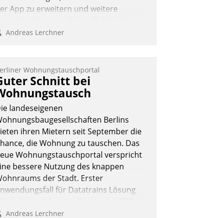
er App zu erweitern und weitere
nnovative Apps, auch von Drittanbietern,
n SAP zu integrieren.
Andreas Lerchner
erliner Wohnungstauschportal
Guter Schnitt bei
Wohnungstausch
ie landeseigenen
ohnungsbaugesellschaften Berlins
ieten ihren Mietern seit September die
hance, die Wohnung zu tauschen. Das
eue Wohnungstauschportal verspricht
ine bessere Nutzung des knappen
ohnraums der Stadt. Erster
nwendungsfall für Datatrains Lösung
PI-Hub mit Schnittstellen zu den ERP-
ystemen der Unternehmen.
Andreas Lerchner