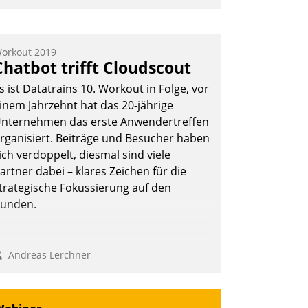
mpulse, dann wurden die Gäste selbst
ktiv und sammelten methodisch
ernetzungsideen fürs Quartier.
orkout 2019
Chatbot trifft Cloudscout
azwischen zeigte Datatrain, was es
eues zu bieten hat.
s ist Datatrains 10. Workout in Folge, vor
inem Jahrzehnt hat das 20-jährige
nternehmen das erste Anwendertreffen
rganisiert. Beiträge und Besucher haben
Nadja Hußmann
ich verdoppelt, diesmal sind viele
artner dabei – klares Zeichen für die
trategische Fokussierung auf den
unden.
Andreas Lerchner