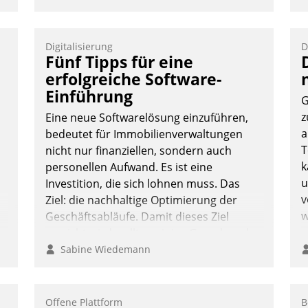
Digitalisierung
D
Fünf Tipps für eine
erfolgreiche Software-
Einführung
G
z
Eine neue Softwarelösung einzuführen,
a
bedeutet für Immobilienverwaltungen
T
nicht nur finanziellen, sondern auch
k
personellen Aufwand. Es ist eine
u
Investition, die sich lohnen muss. Das
v
Ziel: die nachhaltige Optimierung der
w
Geschäftsabläufe. Damit dieses Ziel
erreicht wird, sollten einige Grundregeln
befolgt werden.
Sabine Wiedemann
Offene Plattform
B