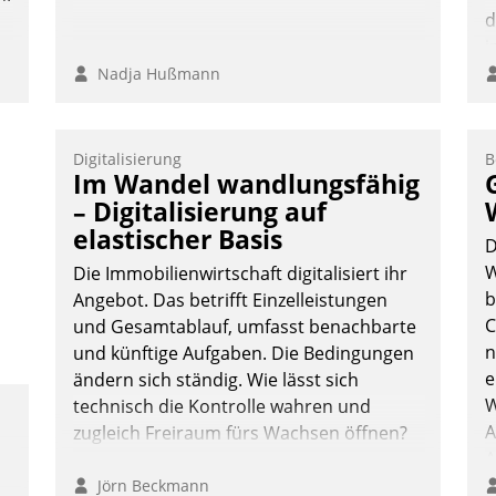
d
i
i
Nadja Hußmann
Digitalisierung
B
Im Wandel wandlungsfähig
– Digitalisierung auf
elastischer Basis
D
W
Die Immobilienwirtschaft digitalisiert ihr
b
Angebot. Das betrifft Einzelleistungen
C
und Gesamtablauf, umfasst benachbarte
n
und künftige Aufgaben. Die Bedingungen
e
ändern sich ständig. Wie lässt sich
W
technisch die Kontrolle wahren und
A
zugleich Freiraum fürs Wachsen öffnen?
A
S
Jörn Beckmann