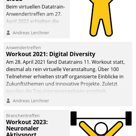
anspruchsvollen
Beim virtuellen Datatrain-
Aufgaben und
Anwendertreffen am 27.
abnehmendem
April 2022 erhielten die
Nachwuchs?
Teilnehmerinnen und
Andreas Lerchner
Teilnehmer kurzweilige
Einblicke in innovative
Anwendertreffen
Cloud-Strategien und -
Workout 2021: Digital Diversity
Lösungen mit hohem
Am 28. April 2021 fand Datatrains 11. Workout statt,
Zukunftspotenzial.
diesmal als rein virtuelle Veranstaltung. Über 100
Teilnehmer erhielten straff organisierte Einblicke in
Zukunftsthemen und innovative Projekte. Zuletzt
wurden die Top-Interessengebiete ermittelt.
Andreas Lerchner
Branchentreffen
Workout 2023:
Neuronaler
Aktivsport