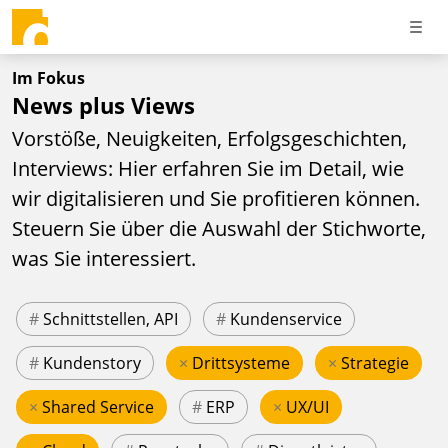
Im Fokus
News plus Views
Vorstöße, Neuigkeiten, Erfolgsgeschichten,
Interviews: Hier erfahren Sie im Detail, wie
wir digitalisieren und Sie profitieren können.
Steuern Sie über die Auswahl der Stichworte,
was Sie interessiert.
#
Schnittstellen, API
#
Kundenservice
#
Kundenstory
×
Drittsysteme
×
Strategie
×
Shared Service
#
ERP
×
UX/UI