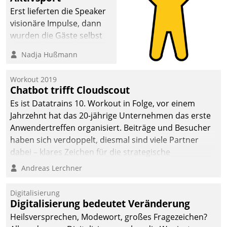
Erst lieferten die Speaker
visionäre Impulse, dann
wurden die Gäste selbst
aktiv und sammelten
Nadja Hußmann
methodisch
Vernetzungsideen fürs
Workout 2019
Quartier. Dazwischen
Chatbot trifft Cloudscout
zeigte Datatrain, was es
Es ist Datatrains 10. Workout in Folge, vor einem
Neues zu bieten hat.
Jahrzehnt hat das 20-jährige Unternehmen das erste
Anwendertreffen organisiert. Beiträge und Besucher
haben sich verdoppelt, diesmal sind viele Partner
dabei – klares Zeichen für die strategische
Fokussierung auf den Kunden.
Andreas Lerchner
Digitalisierung
Digitalisierung bedeutet Veränderung
Heilsversprechen, Modewort, großes Fragezeichen?