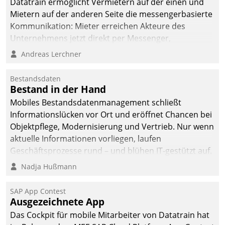
Datatrain ermöglicht Vermietern auf der einen und
Mietern auf der anderen Seite die messengerbasierte
Kommunikation: Mieter erreichen Akteure des
Unternehmens jetzt direkt per Messenger,
Mitarbeiter oder Dienstleister empfangen oder
Andreas Lerchner
versenden die Nachrichten via Cockpit.
Bestandsdaten
Bestand in der Hand
Mobiles Bestandsdatenmanagement schließt
Informationslücken vor Ort und eröffnet Chancen bei
Objektpflege, Modernisierung und Vertrieb. Nur wenn
aktuelle Informationen vorliegen, laufen
Geschäftsprozesse rund – und blühen IT-gestützt auf.
Nadja Hußmann
SAP App Contest
Ausgezeichnete App
Das Cockpit für mobile Mitarbeiter von Datatrain hat