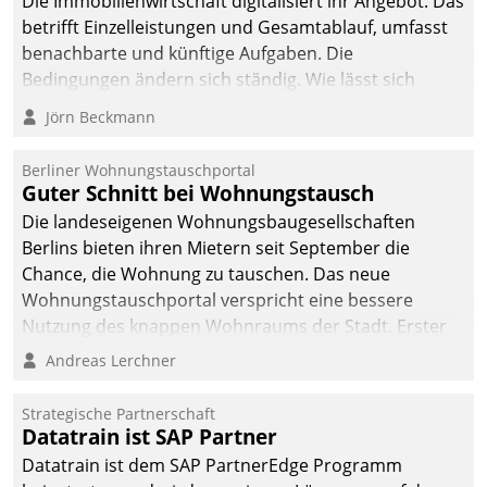
Die Immobilienwirtschaft digitalisiert ihr Angebot. Das
betrifft Einzelleistungen und Gesamtablauf, umfasst
benachbarte und künftige Aufgaben. Die
Bedingungen ändern sich ständig. Wie lässt sich
technisch die Kontrolle wahren und zugleich Freiraum
Jörn Beckmann
fürs Wachsen öffnen?
Berliner Wohnungstauschportal
Guter Schnitt bei Wohnungstausch
Die landeseigenen Wohnungsbaugesellschaften
Berlins bieten ihren Mietern seit September die
Chance, die Wohnung zu tauschen. Das neue
Wohnungstauschportal verspricht eine bessere
Nutzung des knappen Wohnraums der Stadt. Erster
Anwendungsfall für Datatrains Lösung API-Hub mit
Andreas Lerchner
Schnittstellen zu den ERP-Systemen der
Unternehmen.
Strategische Partnerschaft
Datatrain ist SAP Partner
Datatrain ist dem SAP PartnerEdge Programm