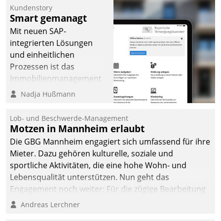
Kundenstory
Smart gemanagt
Mit neuen SAP-
integrierten Lösungen
und einheitlichen
Prozessen ist das
Immobilienmanagement
der Bayerischen
Nadja Hußmann
Versorgungskammer im
Ressort Kapitalanlage für
Lob- und Beschwerde-Management
künftige Aufgaben und
Motzen in Mannheim erlaubt
Herausforderungen
Die GBG Mannheim engagiert sich umfassend für ihre
gerüstet.
Mieter. Dazu gehören kulturelle, soziale und
sportliche Aktivitäten, die eine hohe Wohn- und
Lebensqualität unterstützen. Nun geht das
Engagement noch weiter: Für die zügige Bearbeitung
von Beschwerden – oder Lob – richtet das
Andreas Lerchner
Unternehmen mit Datatrains Applikation fürs Lob-