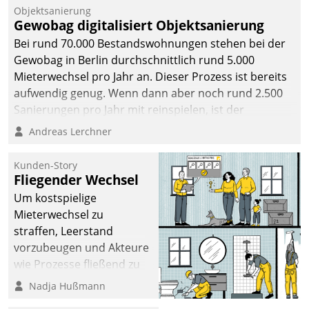
Objektsanierung
Gewobag digitalisiert Objektsanierung
Bei rund 70.000 Bestandswohnungen stehen bei der
Gewobag in Berlin durchschnittlich rund 5.000
Mieterwechsel pro Jahr an. Dieser Prozess ist bereits
aufwendig genug. Wenn dann aber noch rund 2.500
Sanierungen pro Jahr mit reinspielen, ist der
Betreuungs- und Organisationsaufwand immens. Im
Andreas Lerchner
Rahmen ihrer Digitalisierungsstrategie hat das
kommunale Wohnungsbauunternehmen daher
Kunden-Story
gemeinsam mit der Berliner Datatrain GmbH den
Fliegender Wechsel
Teilprozess der Objektsanierung digitalisiert.
Um kostspielige
Mieterwechsel zu
straffen, Leerstand
vorzubeugen und Akteure
wie Prozesse fließend zu
vernetzen, nutzt die
Nadja Hußmann
Berliner Gewobag seit