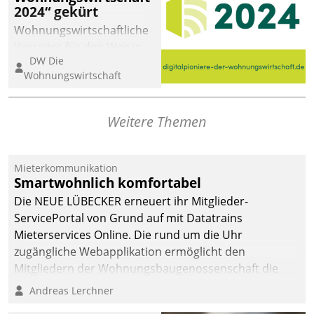
2024“ gekürt
abgeben – rund um die
Uhr.
Wohnungswirtschaftliche
Vorreiter für den Weg in
DW Die
eine digitale Zukunft zu
Wohnungswirtschaft
finden, ist das Ziel des
Awards „Digitalpioniere
der
Weitere Themen
Wohnungswirtschaft“.
Bewerben können sich
dafür ein Team
Mieterkommunikation
Smartwohnlich komfortabel
bestehend aus
Wohnungsunternehmen
Die NEUE LÜBECKER erneuert ihr Mitglieder-
und PropTech.
ServicePortal von Grund auf mit Datatrains
Mieterservices Online. Die rund um die Uhr
zugängliche Webapplikation ermöglicht den
Mitgliedern der Wohnungs­bau­genossenschaft die
Kontaktaufnahme per Smartphone, Tablet oder PC.
Andreas Lerchner