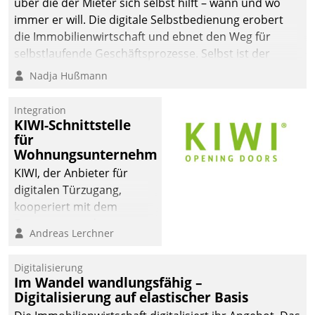
über die der Mieter sich selbst hilft – wann und wo
immer er will. Die digitale Selbstbedienung erobert
die Immobilienwirtschaft und ebnet den Weg für
selbstlaufende Geschäftsprozesse. Selbst ist der
Kunde und smart der Serviceanbieter.
Nadja Hußmann
Integration
KIWI-Schnittstelle
für
Wohnungsunternehmen
KIWI, der Anbieter für
digitalen Türzugang,
kooperiert mit dem
Beratungs- und
Andreas Lerchner
Softwareentwicklungshaus
Datatrain.
Digitalisierung
Im Wandel wandlungsfähig –
Digitalisierung auf elastischer Basis