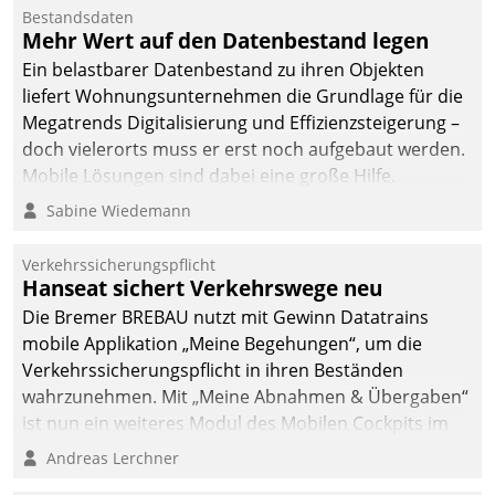
Mitarbeiter von
Bestandsdaten
Datatrain. Die meravis
Mehr Wert auf den Datenbestand legen
Wohnungsbau- und
Ein belastbarer Datenbestand zu ihren Objekten
Immobilien GmbH hat
liefert Wohnungsunternehmen die Grundlage für die
sich dabei für den Betrieb
Megatrends Digitalisierung und Effizienzsteigerung –
der Lösung über die SAP
doch vielerorts muss er erst noch aufgebaut werden.
Cloud Platform
Mobile Lösungen sind dabei eine große Hilfe.
entschieden - als erstes
Sabine Wiedemann
Unternehmen am
Wohnungsmarkt.
Verkehrssicherungspflicht
Hanseat sichert Verkehrswege neu
Die Bremer BREBAU nutzt mit Gewinn Datatrains
mobile Applikation „Meine Begehungen“, um die
Verkehrssicherungspflicht in ihren Beständen
wahrzunehmen. Mit „Meine Abnahmen & Übergaben“
ist nun ein weiteres Modul des Mobilen Cockpits im
Einsatz.
Andreas Lerchner