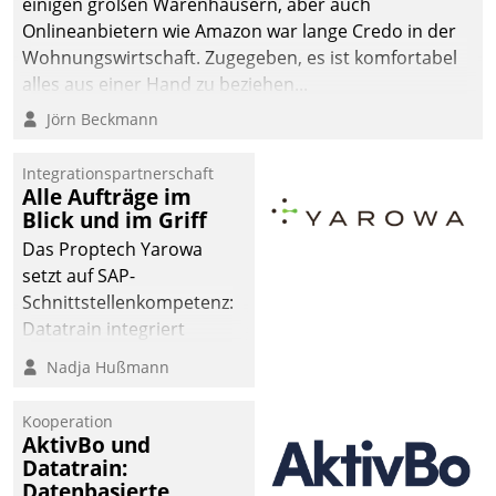
einigen großen Warenhäusern, aber auch
Onlineanbietern wie Amazon war lange Credo in der
Wohnungswirtschaft. Zugegeben, es ist komfortabel
alles aus einer Hand zu beziehen...
Jörn Beckmann
Integrationspartnerschaft
Alle Aufträge im
Blick und im Griff
Das Proptech Yarowa
setzt auf SAP-
Schnittstellenkompetenz:
Datatrain integriert
Yarowas Portal zur
Nadja Hußmann
Vergabe und Verwaltung
von Aufträgen der
Kooperation
operativen
AktivBo und
Instandhaltung in die
Datatrain:
Datenbasierte
SAP-Systemlandschaft