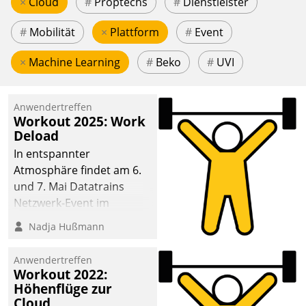
×
Cloud
#
Proptechs
#
Dienstleister
#
Mobilität
×
Plattform
#
Event
×
Machine Learning
#
Beko
#
UVI
Anwendertreffen
Workout 2025: Work
Deload
In entspannter
Atmosphäre findet am 6.
und 7. Mai Datatrains
Netzwerk-Event im
Kunden- und Partnerkreis
Nadja Hußmann
statt. Zentrale Frage: Wie
lassen sich
Anwendertreffen
Mammutprojekte
Workout 2022:
meistern und Workloads
Höhenflüge zur
Cloud
wuppen – bei zunehmend