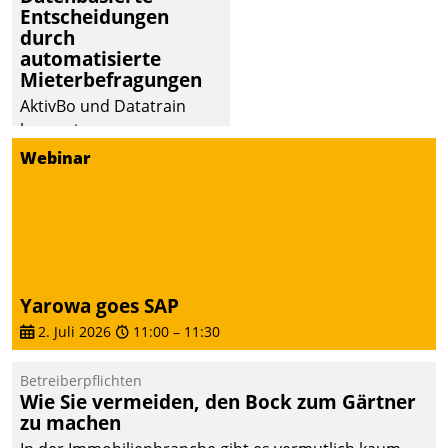
Entscheidungen
deutscher
durch
Wohnungsunternehmen
automatisierte
– und beschleunigt damit
Mieterbefragungen
den Weg vom
AktivBo und Datatrain
Mieteranliegen zum
kooperieren –
Dienstleisterauftrag.
Immobilienunternehmen
Webinar
profitieren: Die nahtlose
Integration der Lösungen
von AktivBo und
Datatrain ermöglicht
automatisiert ausgelöste,
zielgerichtete
Yarowa goes SAP
Mieterbefragungen – eine
2. Juli 2026
11:00
–
11:30
starke Grundlage für
intelligente,
Betreiberpflichten
datengestützte
Wie Sie vermeiden, den Bock zum Gärtner
Entscheidungen.
zu machen