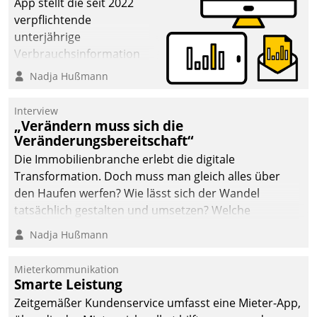
App stellt die seit 2022
verpflichtende
unterjährige
Verbrauchsinformation
schnell, zuverlässig und
Nadja Hußmann
leicht bekömmlich bereit:
Die monatlichen
Interview
Mitteilungen zum
„Verändern muss sich die
Veränderungsbereitschaft“
Heizungs- und
Wasserverbrauch gehen
Die Immobilienbranche erlebt die digitale
automatisiert, vollständig
Transformation. Doch muss man gleich alles über
und auf Wunsch über
den Haufen werfen? Wie lässt sich der Wandel
mehrere zuvor
tatsächlich gestalten und umsetzen? Welche
festgelegte
Argumente zählen wirklich?
Nadja Hußmann
Kommunikationswege bei
den Empfängern ein.
Mieterkommunikation
Smarte Leistung
Zeitgemäßer Kundenservice umfasst eine Mieter-App,