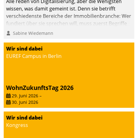
Alle reden von Digitalisierung, aber die Wenigsten
wissen, was damit gemeint ist. Denn sie betrifft
verschiedenste Bereiche der Immobilienbranche: Wer
fundiert über sie sprechen will, muss zuerst Begriffe
klären. Ein Aspekt ist die betriebliche Optimierung:
Sabine Wiedemann
Moderne Softwarelösungen ermöglichen große
Einsparungen durch optimierte und automatisierte
Wir sind dabei
Prozesse. Doch man darf nicht zu viel erwarten: Allein
EUREF Campus in Berlin
mit der Einführung einer neuen Software ist es nicht
getan. Die Digitalisierung erfordert von Unternehmen
die Bereitschaft, sich zu überprüfen, zu hinterfragen
und zu verändern.
WohnZukunftsTag 2026
29. Juni 2026
–
30. Juni 2026
Wir sind dabei
Kongress