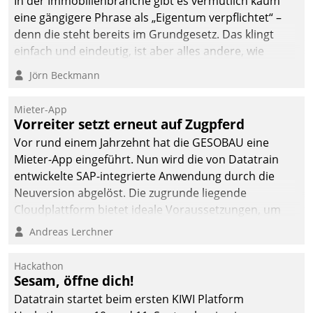
In der Immobilienbranche gibt es vermutlich kaum
eine gängigere Phrase als „Eigentum verpflichtet“ –
denn die steht bereits im Grundgesetz. Das klingt
einfach und eindeutig, ist aber alles andere, wie
Branchenbeschäftigte wissen. Denn mit der
Jörn Beckmann
Verantwortung folgen Verpflichtungen.
Mieter-App
Vorreiter setzt erneut auf Zugpferd
Vor rund einem Jahrzehnt hat die GESOBAU eine
Mieter-App eingeführt. Nun wird die von Datatrain
entwickelte SAP-integrierte Anwendung durch die
Neuversion abgelöst. Die zugrunde liegende
Cloudplattform bietet ideale Voraussetzungen, um
die Funktionalität der App zu erweitern und weitere
Andreas Lerchner
innovative Apps, auch von Drittanbietern, in SAP zu
integrieren.
Hackathon
Sesam, öffne dich!
Datatrain startet beim ersten KIWI Platform