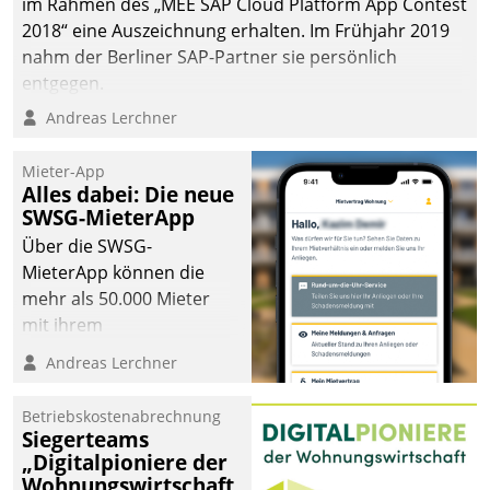
im Rahmen des „MEE SAP Cloud Platform App Contest
2018“ eine Auszeichnung erhalten. Im Frühjahr 2019
nahm der Berliner SAP-Partner sie persönlich
entgegen.
Andreas Lerchner
Mieter-App
Alles dabei: Die neue
SWSG-MieterApp
Über die SWSG-
MieterApp können die
mehr als 50.000 Mieter
mit ihrem
Wohnungsunternehmen
Andreas Lerchner
kommunizieren, auf dem
Laufenden bleiben, Daten
Betriebskostenabrechnung
einsehen und ändern
Siegerteams
oder
„Digitalpioniere der
Wohnungswirtschaft
Schadensmeldungen