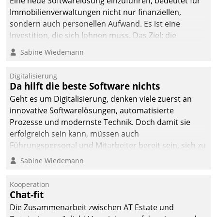
Eine neue Softwarelösung einzuführen, bedeutet für
Immobilienverwaltungen nicht nur finanziellen,
sondern auch personellen Aufwand. Es ist eine
Investition, die sich lohnen muss. Das Ziel: die
nachhaltige Optimierung der Geschäftsabläufe. Damit
Sabine Wiedemann
dieses Ziel erreicht wird, sollten einige Grundregeln
befolgt werden.
Digitalisierung
Da hilft die beste Software nichts
Geht es um Digitalisierung, denken viele zuerst an
innovative Softwarelösungen, automatisierte
Prozesse und modernste Technik. Doch damit sie
erfolgreich sein kann, müssen auch
Führungspersonal und Mitarbeiter bereit sein, sich zu
verändern und anzupassen, sonst werden sie an ihr
Sabine Wiedemann
scheitern.
Kooperation
Chat-fit
Die Zusammenarbeit zwischen AT Estate und