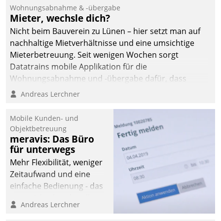
und Beschwerde-Management einen eigenen Kanal
Wohnungsabnahme & -übergabe
ein.
Mieter, wechsle dich?
Nicht beim Bauverein zu Lünen – hier setzt man auf
nachhaltige Mietverhältnisse und eine umsichtige
Mieterbetreuung. Seit wenigen Wochen sorgt
Datatrains mobile Applikation für die
Wohnungsabnahme und -übergabe dafür, dass
Mieter wohlgeordnet kommen und, so es sein muss,
Andreas Lerchner
gehen können.
Mobile Kunden- und
Objektbetreuung
meravis: Das Büro
für unterwegs
Mehr Flexibilität, weniger
Zeitaufwand und eine
einfache Bedienung - das
verspricht das aktuelle
Andreas Lerchner
Cockpit für mobile