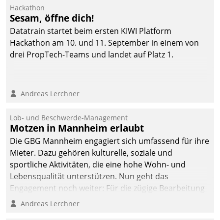
Ressort Kapitalanlage für
Hackathon
künftige Aufgaben und
Sesam, öffne dich!
Herausforderungen
Datatrain startet beim ersten KIWI Platform
gerüstet.
Hackathon am 10. und 11. September in einem von
drei PropTech-Teams und landet auf Platz 1.
Andreas Lerchner
Lob- und Beschwerde-Management
Motzen in Mannheim erlaubt
Die GBG Mannheim engagiert sich umfassend für ihre
Mieter. Dazu gehören kulturelle, soziale und
sportliche Aktivitäten, die eine hohe Wohn- und
Lebensqualität unterstützen. Nun geht das
Engagement noch weiter: Für die zügige Bearbeitung
von Beschwerden – oder Lob – richtet das
Andreas Lerchner
Unternehmen mit Datatrains Applikation fürs Lob-