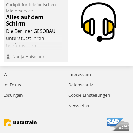
Cockpit für telefonischen
Mieterservice
Alles auf dem
Schirm
Die Berliner GESOBAU
unterstützt ihren
telefonischen
Mieterservice mit einem
Nadja Hußmann
digitalen Cockpit, das
situationsbezogen
passende Fragen und
Wir
Impressum
Schlagworte auswirft.
Im Fokus
Datenschutz
Eine intuitive
Dialogführung ermöglicht
Lösungen
Cookie-Einstellungen
dem externen
Newsletter
Serviceteam, Anrufe von
Mietenden zügiger und
Datatrain
effizienter zu bearbeiten.