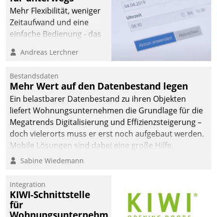
Mehr Flexibilität, weniger
Zeitaufwand und eine
einfache Bedienung - das
verspricht das aktuelle
Andreas Lerchner
Cockpit für mobile
Mitarbeiter von
Bestandsdaten
Datatrain. Die meravis
Mehr Wert auf den Datenbestand legen
Wohnungsbau- und
Ein belastbarer Datenbestand zu ihren Objekten
Immobilien GmbH hat
liefert Wohnungsunternehmen die Grundlage für die
sich dabei für den Betrieb
Megatrends Digitalisierung und Effizienzsteigerung –
der Lösung über die SAP
doch vielerorts muss er erst noch aufgebaut werden.
Cloud Platform
Mobile Lösungen sind dabei eine große Hilfe.
entschieden - als erstes
Sabine Wiedemann
Unternehmen am
Wohnungsmarkt.
Integration
KIWI-Schnittstelle
für
Wohnungsunternehmen