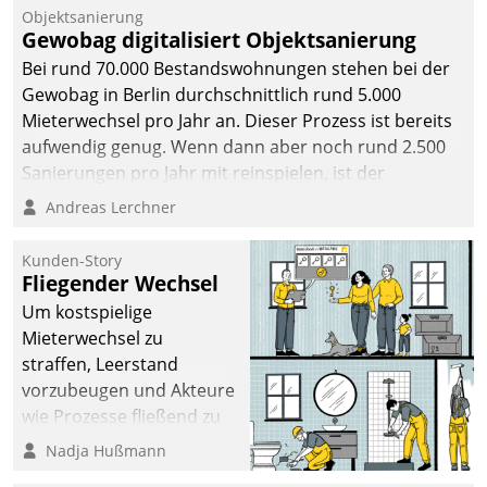
Objektsanierung
Gewobag digitalisiert Objektsanierung
Bei rund 70.000 Bestandswohnungen stehen bei der
Gewobag in Berlin durchschnittlich rund 5.000
Mieterwechsel pro Jahr an. Dieser Prozess ist bereits
aufwendig genug. Wenn dann aber noch rund 2.500
Sanierungen pro Jahr mit reinspielen, ist der
Betreuungs- und Organisationsaufwand immens. Im
Andreas Lerchner
Rahmen ihrer Digitalisierungsstrategie hat das
kommunale Wohnungsbauunternehmen daher
Kunden-Story
gemeinsam mit der Berliner Datatrain GmbH den
Fliegender Wechsel
Teilprozess der Objektsanierung digitalisiert.
Um kostspielige
Mieterwechsel zu
straffen, Leerstand
vorzubeugen und Akteure
wie Prozesse fließend zu
vernetzen, nutzt die
Nadja Hußmann
Berliner Gewobag seit