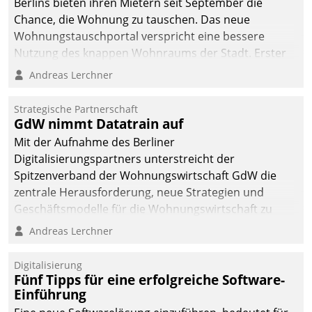
Berlins bieten ihren Mietern seit September die
Chance, die Wohnung zu tauschen. Das neue
Wohnungstauschportal verspricht eine bessere
Nutzung des knappen Wohnraums der Stadt. Erster
Anwendungsfall für Datatrains Lösung API-Hub mit
Andreas Lerchner
Schnittstellen zu den ERP-Systemen der
Unternehmen.
Strategische Partnerschaft
GdW nimmt Datatrain auf
Mit der Aufnahme des Berliner
Digitalisierungspartners unterstreicht der
Spitzenverband der Wohnungswirtschaft GdW die
zentrale Herausforderung, neue Strategien und
Geschäftsmodelle für die Wohnungswirtschaft zu
entwickeln.
Andreas Lerchner
Digitalisierung
Fünf Tipps für eine erfolgreiche Software-
Einführung