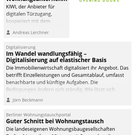
KIWI, der Anbieter für
digitalen Türzugang,
kooperiert mit dem
Beratungs- und
Andreas Lerchner
Softwareentwicklungshaus
Datatrain.
Digitalisierung
Im Wandel wandlungsfähig –
Digitalisierung auf elastischer Basis
Die Immobilienwirtschaft digitalisiert ihr Angebot. Das
betrifft Einzelleistungen und Gesamtablauf, umfasst
benachbarte und künftige Aufgaben. Die
Bedingungen ändern sich ständig. Wie lässt sich
technisch die Kontrolle wahren und zugleich Freiraum
Jörn Beckmann
fürs Wachsen öffnen?
Berliner Wohnungstauschportal
Guter Schnitt bei Wohnungstausch
Die landeseigenen Wohnungsbaugesellschaften