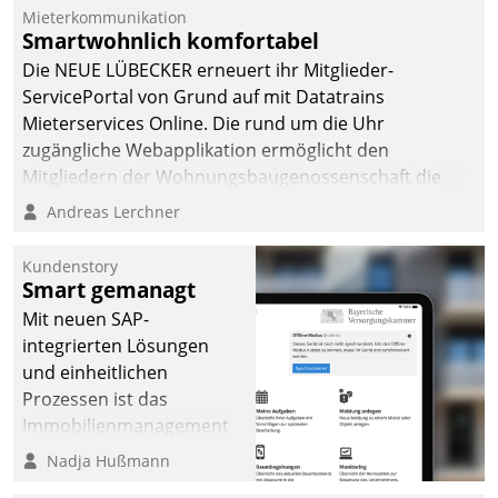
von AktivBo und
Mieterkommunikation
Datatrain ermöglicht
Smartwohnlich komfortabel
automatisiert ausgelöste,
Die NEUE LÜBECKER erneuert ihr Mitglieder-
zielgerichtete
ServicePortal von Grund auf mit Datatrains
Mieterbefragungen – eine
Mieterservices Online. Die rund um die Uhr
starke Grundlage für
zugängliche Webapplikation ermöglicht den
intelligente,
Mitgliedern der Wohnungs­bau­genossenschaft die
datengestützte
Kontaktaufnahme per Smartphone, Tablet oder PC.
Andreas Lerchner
Entscheidungen.
Kundenstory
Smart gemanagt
Mit neuen SAP-
integrierten Lösungen
und einheitlichen
Prozessen ist das
Immobilienmanagement
der Bayerischen
Nadja Hußmann
Versorgungskammer im