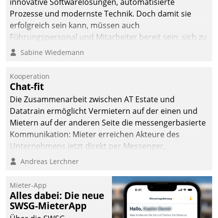
innovative Softwarelösungen, automatisierte
Prozesse und modernste Technik. Doch damit sie
erfolgreich sein kann, müssen auch
Führungspersonal und Mitarbeiter bereit sein, sich zu
verändern und anzupassen, sonst werden sie an ihr
Sabine Wiedemann
scheitern.
Kooperation
Chat-fit
Die Zusammenarbeit zwischen AT Estate und
Datatrain ermöglicht Vermietern auf der einen und
Mietern auf der anderen Seite die messengerbasierte
Kommunikation: Mieter erreichen Akteure des
Unternehmens jetzt direkt per Messenger,
Mitarbeiter oder Dienstleister empfangen oder
Andreas Lerchner
versenden die Nachrichten via Cockpit.
Mieter-App
Alles dabei: Die neue
SWSG-MieterApp