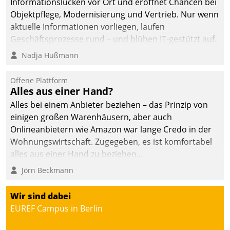
Informationslücken vor Ort und eröffnet Chancen bei
die Bereitschaft, sich zu überprüfen, zu hinterfragen
Objektpflege, Modernisierung und Vertrieb. Nur wenn
und zu verändern.
aktuelle Informationen vorliegen, laufen
Geschäftsprozesse rund – und blühen IT-gestützt auf.
Nadja Hußmann
Offene Plattform
Alles aus einer Hand?
Alles bei einem Anbieter beziehen – das Prinzip von
einigen großen Warenhäusern, aber auch
Onlineanbietern wie Amazon war lange Credo in der
Wohnungswirtschaft. Zugegeben, es ist komfortabel
alles aus einer Hand zu beziehen...
Jörn Beckmann
Wir sind dabei
EUREF Campus in Berlin