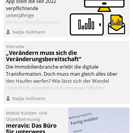
App stellt die seit 2022
verpflichtende
unterjährige
Verbrauchsinformation
schnell, zuverlässig und
Nadja Hußmann
leicht bekömmlich bereit:
Die monatlichen
Interview
Mitteilungen zum
„Verändern muss sich die
Veränderungsbereitschaft“
Heizungs- und
Wasserverbrauch gehen
Die Immobilienbranche erlebt die digitale
automatisiert, vollständig
Transformation. Doch muss man gleich alles über
und auf Wunsch über
den Haufen werfen? Wie lässt sich der Wandel
mehrere zuvor
tatsächlich gestalten und umsetzen? Welche
festgelegte
Argumente zählen wirklich?
Nadja Hußmann
Kommunikationswege bei
den Empfängern ein.
Mobile Kunden- und
Objektbetreuung
meravis: Das Büro
für unterwegs