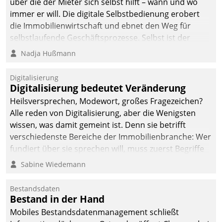
über die der Mieter sich selbst hilft – wann und wo
immer er will. Die digitale Selbstbedienung erobert
die Immobilienwirtschaft und ebnet den Weg für
selbstlaufende Geschäftsprozesse. Selbst ist der
Kunde und smart der Serviceanbieter.
Nadja Hußmann
Digitalisierung
Digitalisierung bedeutet Veränderung
Heilsversprechen, Modewort, großes Fragezeichen?
Alle reden von Digitalisierung, aber die Wenigsten
wissen, was damit gemeint ist. Denn sie betrifft
verschiedenste Bereiche der Immobilienbranche: Wer
fundiert über sie sprechen will, muss zuerst Begriffe
klären. Ein Aspekt ist die betriebliche Optimierung:
Sabine Wiedemann
Moderne Softwarelösungen ermöglichen große
Einsparungen durch optimierte und automatisierte
Bestandsdaten
Prozesse. Doch man darf nicht zu viel erwarten: Allein
Bestand in der Hand
mit der Einführung einer neuen Software ist es nicht
Mobiles Bestandsdatenmanagement schließt
getan. Die Digitalisierung erfordert von Unternehmen