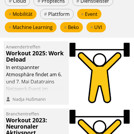
#
Cloud
#
Proptechs
#
Dienstleister
×
Mobilität
#
Plattform
×
Event
×
Machine Learning
×
Beko
×
UVI
Anwendertreffen
Workout 2025: Work
Deload
In entspannter
Atmosphäre findet am 6.
und 7. Mai Datatrains
Netzwerk-Event im
Kunden- und Partnerkreis
Nadja Hußmann
statt. Zentrale Frage: Wie
lassen sich
Branchentreffen
Mammutprojekte
Workout 2023:
meistern und Workloads
Neuronaler
Aktivsport
wuppen – bei zunehmend