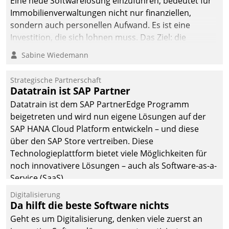
Eine neue Softwarelösung einzuführen, bedeutet für
Immobilienverwaltungen nicht nur finanziellen,
sondern auch personellen Aufwand. Es ist eine
Investition, die sich lohnen muss. Das Ziel: die
nachhaltige Optimierung der Geschäftsabläufe. Damit
Sabine Wiedemann
dieses Ziel erreicht wird, sollten einige Grundregeln
befolgt werden.
Strategische Partnerschaft
Datatrain ist SAP Partner
Datatrain ist dem SAP PartnerEdge Programm
beigetreten und wird nun eigene Lösungen auf der
SAP HANA Cloud Platform entwickeln – und diese
über den SAP Store vertreiben. Diese
Technologieplattform bietet viele Möglichkeiten für
noch innovativere Lösungen – auch als Software-as-a-
Service (SaaS).
Digitalisierung
Da hilft die beste Software nichts
Geht es um Digitalisierung, denken viele zuerst an