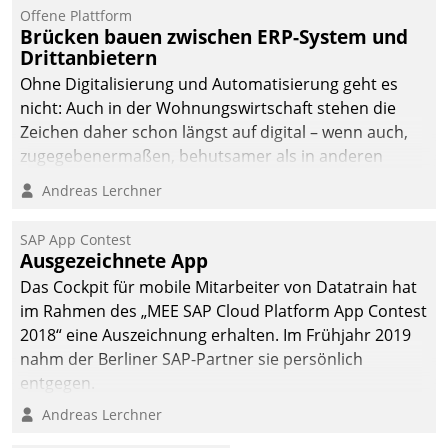
Jahresbeginn eine
Offene Plattform
Überblick, Einsicht und
Brücken bauen zwischen ERP-System und
Drittanbietern
Eingriff bietende Lösung.
Zur Entwicklung setzte
Ohne Digitalisierung und Automatisierung geht es
man auf
nicht: Auch in der Wohnungswirtschaft stehen die
Cloudtechnologie,
Zeichen daher schon längst auf digital – wenn auch,
bewährte und Startup-
zugegebenermaßen, behutsamer als in anderen
Partner sowie erstmals
Branchen.
Andreas Lerchner
agile Projektmethoden.
SAP App Contest
Ausgezeichnete App
Das Cockpit für mobile Mitarbeiter von Datatrain hat
im Rahmen des „MEE SAP Cloud Platform App Contest
2018“ eine Auszeichnung erhalten. Im Frühjahr 2019
nahm der Berliner SAP-Partner sie persönlich
entgegen.
Andreas Lerchner