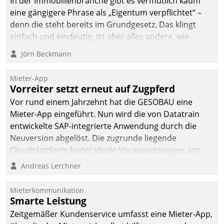
In der Immobilienbranche gibt es vermutlich kaum
eine gängigere Phrase als „Eigentum verpflichtet“ –
denn die steht bereits im Grundgesetz. Das klingt
einfach und eindeutig, ist aber alles andere, wie
Branchenbeschäftigte wissen. Denn mit der
Jörn Beckmann
Verantwortung folgen Verpflichtungen.
Mieter-App
Vorreiter setzt erneut auf Zugpferd
Vor rund einem Jahrzehnt hat die GESOBAU eine
Mieter-App eingeführt. Nun wird die von Datatrain
entwickelte SAP-integrierte Anwendung durch die
Neuversion abgelöst. Die zugrunde liegende
Cloudplattform bietet ideale Voraussetzungen, um
die Funktionalität der App zu erweitern und weitere
Andreas Lerchner
innovative Apps, auch von Drittanbietern, in SAP zu
integrieren.
Mieterkommunikation
Smarte Leistung
Zeitgemäßer Kundenservice umfasst eine Mieter-App,