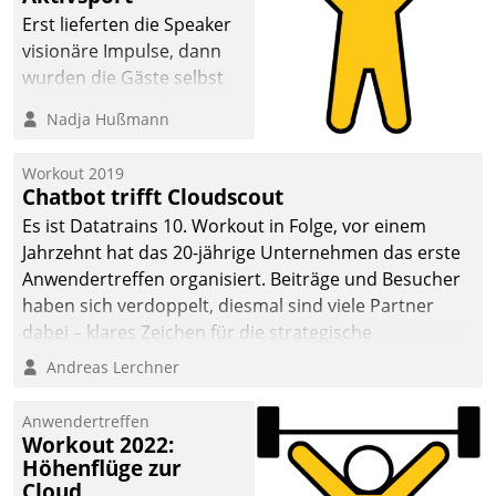
anspruchsvollen
Erst lieferten die Speaker
Aufgaben und
visionäre Impulse, dann
abnehmendem
wurden die Gäste selbst
Nachwuchs?
aktiv und sammelten
Nadja Hußmann
methodisch
Vernetzungsideen fürs
Workout 2019
Quartier. Dazwischen
Chatbot trifft Cloudscout
zeigte Datatrain, was es
Es ist Datatrains 10. Workout in Folge, vor einem
Neues zu bieten hat.
Jahrzehnt hat das 20-jährige Unternehmen das erste
Anwendertreffen organisiert. Beiträge und Besucher
haben sich verdoppelt, diesmal sind viele Partner
dabei – klares Zeichen für die strategische
Fokussierung auf den Kunden.
Andreas Lerchner
Anwendertreffen
Workout 2022:
Höhenflüge zur
Cloud