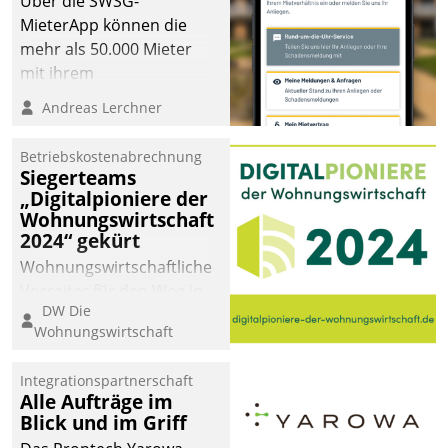
Über die SWSG-
MieterApp können die
mehr als 50.000 Mieter
mit ihrem
Wohnungsunternehmen
Andreas Lerchner
kommunizieren, auf dem
Laufenden bleiben, Daten
Betriebskostenabrechnung
einsehen und ändern
Siegerteams
oder
„Digitalpioniere der
Wohnungswirtschaft
Schadensmeldungen
2024“ gekürt
abgeben – rund um die
Uhr.
Wohnungswirtschaftliche
Vorreiter für den Weg in
DW Die
eine digitale Zukunft zu
Wohnungswirtschaft
finden, ist das Ziel des
Awards „Digitalpioniere
Integrationspartnerschaft
der
Alle Aufträge im
Wohnungswirtschaft“.
Blick und im Griff
Bewerben können sich