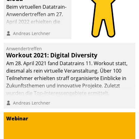
Beim virtuellen Datatrain-
Anwendertreffen am 27.
April 2022 erhielten die
Teilnehmerinnen und
Andreas Lerchner
Teilnehmer kurzweilige
Einblicke in innovative
Anwendertreffen
Cloud-Strategien und -
Workout 2021: Digital Diversity
Lösungen mit hohem
Am 28. April 2021 fand Datatrains 11. Workout statt,
Zukunftspotenzial.
diesmal als rein virtuelle Veranstaltung. Über 100
Teilnehmer erhielten straff organisierte Einblicke in
Zukunftsthemen und innovative Projekte. Zuletzt
wurden die Top-Interessengebiete ermittelt.
Andreas Lerchner
Webinar