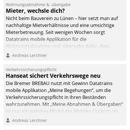
und Beschwerde-Management einen eigenen Kanal
Wohnungsabnahme & -übergabe
ein.
Mieter, wechsle dich?
Nicht beim Bauverein zu Lünen – hier setzt man auf
nachhaltige Mietverhältnisse und eine umsichtige
Mieterbetreuung. Seit wenigen Wochen sorgt
Datatrains mobile Applikation für die
Wohnungsabnahme und -übergabe dafür, dass
Mieter wohlgeordnet kommen und, so es sein muss,
Andreas Lerchner
gehen können.
Verkehrssicherungspflicht
Hanseat sichert Verkehrswege neu
Die Bremer BREBAU nutzt mit Gewinn Datatrains
mobile Applikation „Meine Begehungen“, um die
Verkehrssicherungspflicht in ihren Beständen
wahrzunehmen. Mit „Meine Abnahmen & Übergaben“
ist nun ein weiteres Modul des Mobilen Cockpits im
Einsatz.
Andreas Lerchner