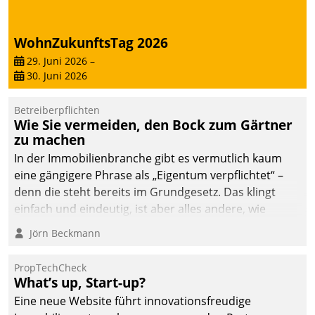
deutscher
Wohnungsunternehmen
WohnZukunftsTag 2026
– und beschleunigt damit
29. Juni 2026
–
den Weg vom
30. Juni 2026
Mieteranliegen zum
Dienstleisterauftrag.
Betreiberpflichten
Wie Sie vermeiden, den Bock zum Gärtner
zu machen
In der Immobilienbranche gibt es vermutlich kaum
eine gängigere Phrase als „Eigentum verpflichtet“ –
denn die steht bereits im Grundgesetz. Das klingt
einfach und eindeutig, ist aber alles andere, wie
Branchenbeschäftigte wissen. Denn mit der
Jörn Beckmann
Verantwortung folgen Verpflichtungen.
PropTechCheck
What’s up, Start-up?
Eine neue Website führt innovationsfreudige