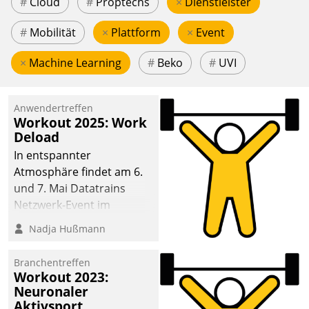
#
Cloud
#
Proptechs
×
Dienstleister
#
Mobilität
×
Plattform
×
Event
×
Machine Learning
#
Beko
#
UVI
Anwendertreffen
Workout 2025: Work
Deload
In entspannter
Atmosphäre findet am 6.
und 7. Mai Datatrains
Netzwerk-Event im
Kunden- und Partnerkreis
Nadja Hußmann
statt. Zentrale Frage: Wie
lassen sich
Branchentreffen
Mammutprojekte
Workout 2023:
meistern und Workloads
Neuronaler
Aktivsport
wuppen – bei zunehmend