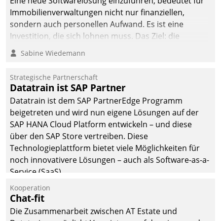
Eine neue Softwarelösung einzuführen, bedeutet für
Immobilienverwaltungen nicht nur finanziellen,
sondern auch personellen Aufwand. Es ist eine
Investition, die sich lohnen muss. Das Ziel: die
nachhaltige Optimierung der Geschäftsabläufe. Damit
Sabine Wiedemann
dieses Ziel erreicht wird, sollten einige Grundregeln
befolgt werden.
Strategische Partnerschaft
Datatrain ist SAP Partner
Datatrain ist dem SAP PartnerEdge Programm
beigetreten und wird nun eigene Lösungen auf der
SAP HANA Cloud Platform entwickeln – und diese
über den SAP Store vertreiben. Diese
Technologieplattform bietet viele Möglichkeiten für
noch innovativere Lösungen – auch als Software-as-a-
Service (SaaS).
Kooperation
Chat-fit
Die Zusammenarbeit zwischen AT Estate und