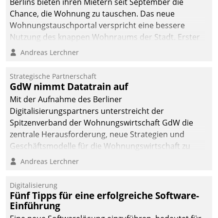
Berlins bieten ihren Mietern seit September die
Chance, die Wohnung zu tauschen. Das neue
Wohnungstauschportal verspricht eine bessere
Nutzung des knappen Wohnraums der Stadt. Erster
Anwendungsfall für Datatrains Lösung API-Hub mit
Andreas Lerchner
Schnittstellen zu den ERP-Systemen der
Unternehmen.
Strategische Partnerschaft
GdW nimmt Datatrain auf
Mit der Aufnahme des Berliner
Digitalisierungspartners unterstreicht der
Spitzenverband der Wohnungswirtschaft GdW die
zentrale Herausforderung, neue Strategien und
Geschäftsmodelle für die Wohnungswirtschaft zu
entwickeln.
Andreas Lerchner
Digitalisierung
Fünf Tipps für eine erfolgreiche Software-
Einführung