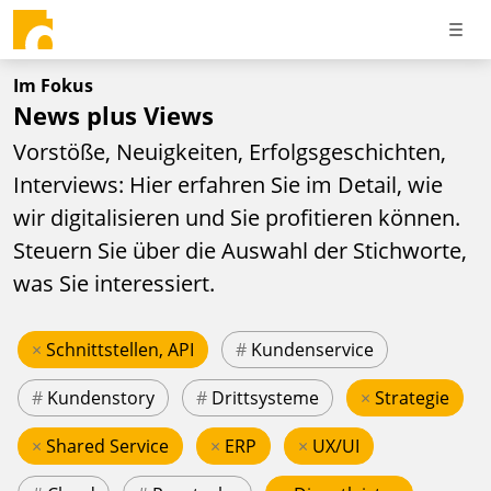
Im Fokus
News plus Views
Vorstöße, Neuigkeiten, Erfolgsgeschichten,
Interviews: Hier erfahren Sie im Detail, wie
wir digitalisieren und Sie profitieren können.
Steuern Sie über die Auswahl der Stichworte,
was Sie interessiert.
×
Schnittstellen, API
#
Kundenservice
#
Kundenstory
#
Drittsysteme
×
Strategie
×
Shared Service
×
ERP
×
UX/UI