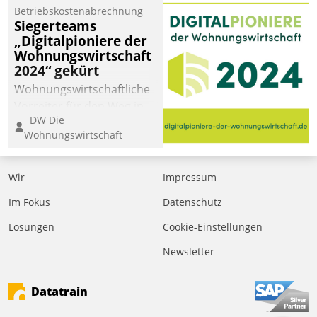
Betriebskostenabrechnung
Siegerteams
„Digitalpioniere der
Wohnungswirtschaft
2024“ gekürt
Wohnungswirtschaftliche
Vorreiter für den Weg in
DW Die
eine digitale Zukunft zu
Wohnungswirtschaft
finden, ist das Ziel des
Awards „Digitalpioniere
der
Wir
Impressum
Wohnungswirtschaft“.
Im Fokus
Datenschutz
Bewerben können sich
dafür ein Team
Lösungen
Cookie-Einstellungen
bestehend aus
Newsletter
Wohnungsunternehmen
und PropTech.
Datatrain