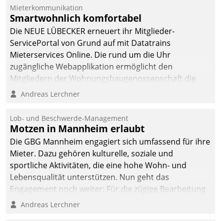
Dialogführung ermöglicht
Mieterkommunikation
Smartwohnlich komfortabel
dem externen
Serviceteam, Anrufe von
Die NEUE LÜBECKER erneuert ihr Mitglieder-
Mietenden zügiger und
ServicePortal von Grund auf mit Datatrains
effizienter zu bearbeiten.
Mieterservices Online. Die rund um die Uhr
zugängliche Webapplikation ermöglicht den
Mitgliedern der Wohnungs­bau­genossenschaft die
Kontaktaufnahme per Smartphone, Tablet oder PC.
Andreas Lerchner
Lob- und Beschwerde-Management
Motzen in Mannheim erlaubt
Die GBG Mannheim engagiert sich umfassend für ihre
Mieter. Dazu gehören kulturelle, soziale und
sportliche Aktivitäten, die eine hohe Wohn- und
Lebensqualität unterstützen. Nun geht das
Engagement noch weiter: Für die zügige Bearbeitung
von Beschwerden – oder Lob – richtet das
Andreas Lerchner
Unternehmen mit Datatrains Applikation fürs Lob-