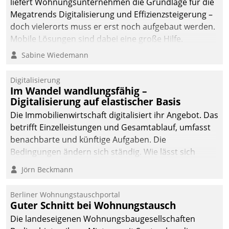
liefert Wohnungsunternehmen die Grundlage für die
sich dabei für den Betrieb
Megatrends Digitalisierung und Effizienzsteigerung –
der Lösung über die SAP
doch vielerorts muss er erst noch aufgebaut werden.
Cloud Platform
Mobile Lösungen sind dabei eine große Hilfe.
entschieden - als erstes
Sabine Wiedemann
Unternehmen am
Wohnungsmarkt.
Digitalisierung
Im Wandel wandlungsfähig –
Digitalisierung auf elastischer Basis
Die Immobilienwirtschaft digitalisiert ihr Angebot. Das
betrifft Einzelleistungen und Gesamtablauf, umfasst
benachbarte und künftige Aufgaben. Die
Bedingungen ändern sich ständig. Wie lässt sich
technisch die Kontrolle wahren und zugleich Freiraum
Jörn Beckmann
fürs Wachsen öffnen?
Berliner Wohnungstauschportal
Guter Schnitt bei Wohnungstausch
Die landeseigenen Wohnungsbaugesellschaften