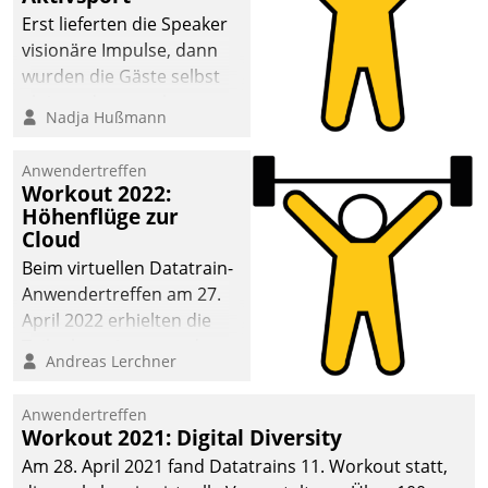
anspruchsvollen
Erst lieferten die Speaker
Aufgaben und
visionäre Impulse, dann
abnehmendem
wurden die Gäste selbst
Nachwuchs?
aktiv und sammelten
Nadja Hußmann
methodisch
Vernetzungsideen fürs
Anwendertreffen
Quartier. Dazwischen
Workout 2022:
zeigte Datatrain, was es
Höhenflüge zur
Neues zu bieten hat.
Cloud
Beim virtuellen Datatrain-
Anwendertreffen am 27.
April 2022 erhielten die
Teilnehmerinnen und
Andreas Lerchner
Teilnehmer kurzweilige
Einblicke in innovative
Anwendertreffen
Cloud-Strategien und -
Workout 2021: Digital Diversity
Lösungen mit hohem
Am 28. April 2021 fand Datatrains 11. Workout statt,
Zukunftspotenzial.