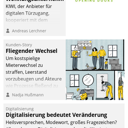
KIWI, der Anbieter für
digitalen Türzugang,
kooperiert mit dem
Beratungs- und
Andreas Lerchner
Softwareentwicklungshaus
Datatrain.
Kunden-Story
Fliegender Wechsel
Um kostspielige
Mieterwechsel zu
straffen, Leerstand
vorzubeugen und Akteure
wie Prozesse fließend zu
vernetzen, nutzt die
Nadja Hußmann
Berliner Gewobag seit
Jahresbeginn eine
Digitalisierung
Überblick, Einsicht und
Digitalisierung bedeutet Veränderung
Eingriff bietende Lösung.
Heilsversprechen, Modewort, großes Fragezeichen?
Zur Entwicklung setzte