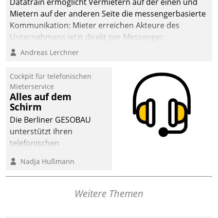
Datatrain ermöglicht Vermietern auf der einen und
Mietern auf der anderen Seite die messengerbasierte
Kommunikation: Mieter erreichen Akteure des
Unternehmens jetzt direkt per Messenger,
Mitarbeiter oder Dienstleister empfangen oder
Andreas Lerchner
versenden die Nachrichten via Cockpit.
Cockpit für telefonischen
Mieterservice
Alles auf dem
Schirm
Die Berliner GESOBAU
unterstützt ihren
telefonischen
Mieterservice mit einem
Nadja Hußmann
digitalen Cockpit, das
situationsbezogen
passende Fragen und
Weitere Themen
Schlagworte auswirft.
Eine intuitive