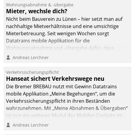
und Beschwerde-Management einen eigenen Kanal
Wohnungsabnahme & -übergabe
ein.
Mieter, wechsle dich?
Nicht beim Bauverein zu Lünen – hier setzt man auf
nachhaltige Mietverhältnisse und eine umsichtige
Mieterbetreuung. Seit wenigen Wochen sorgt
Datatrains mobile Applikation für die
Wohnungsabnahme und -übergabe dafür, dass
Mieter wohlgeordnet kommen und, so es sein muss,
Andreas Lerchner
gehen können.
Verkehrssicherungspflicht
Hanseat sichert Verkehrswege neu
Die Bremer BREBAU nutzt mit Gewinn Datatrains
mobile Applikation „Meine Begehungen“, um die
Verkehrssicherungspflicht in ihren Beständen
wahrzunehmen. Mit „Meine Abnahmen & Übergaben“
ist nun ein weiteres Modul des Mobilen Cockpits im
Einsatz.
Andreas Lerchner