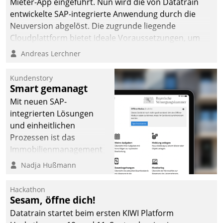
von AktivBo und
Mieter-App eingeführt. Nun wird die von Datatrain
Datatrain ermöglicht
entwickelte SAP-integrierte Anwendung durch die
automatisiert ausgelöste,
Neuversion abgelöst. Die zugrunde liegende
zielgerichtete
Cloudplattform bietet ideale Voraussetzungen, um
Mieterbefragungen – eine
die Funktionalität der App zu erweitern und weitere
Andreas Lerchner
starke Grundlage für
innovative Apps, auch von Drittanbietern, in SAP zu
intelligente,
integrieren.
Kundenstory
datengestützte
Smart gemanagt
Entscheidungen.
Mit neuen SAP-
integrierten Lösungen
und einheitlichen
Prozessen ist das
Immobilienmanagement
der Bayerischen
Nadja Hußmann
Versorgungskammer im
Ressort Kapitalanlage für
Hackathon
künftige Aufgaben und
Sesam, öffne dich!
Herausforderungen
Datatrain startet beim ersten KIWI Platform
gerüstet.