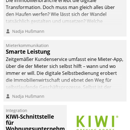
Die Immobilienbranche erlebt die digitale
automatisiert, vollständig
Transformation. Doch muss man gleich alles über
und auf Wunsch über
den Haufen werfen? Wie lässt sich der Wandel
mehrere zuvor
tatsächlich gestalten und umsetzen? Welche
festgelegte
Argumente zählen wirklich?
Nadja Hußmann
Kommunikationswege bei
den Empfängern ein.
Mieterkommunikation
Smarte Leistung
Zeitgemäßer Kundenservice umfasst eine Mieter-App,
über die der Mieter sich selbst hilft – wann und wo
immer er will. Die digitale Selbstbedienung erobert
die Immobilienwirtschaft und ebnet den Weg für
selbstlaufende Geschäftsprozesse. Selbst ist der
Kunde und smart der Serviceanbieter.
Nadja Hußmann
Integration
KIWI-Schnittstelle
für
Wohnungsunternehmen