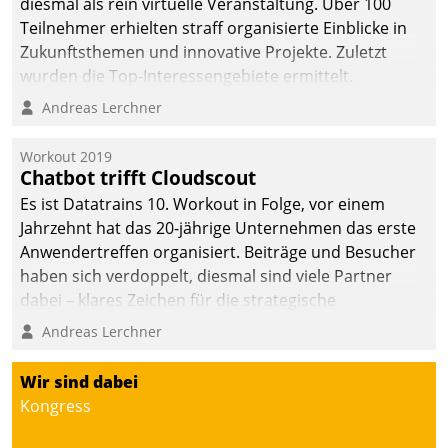
diesmal als rein virtuelle Veranstaltung. Über 100
Teilnehmer erhielten straff organisierte Einblicke in
Zukunftsthemen und innovative Projekte. Zuletzt
wurden die Top-Interessengebiete ermittelt.
Andreas Lerchner
Workout 2019
Chatbot trifft Cloudscout
Es ist Datatrains 10. Workout in Folge, vor einem
Jahrzehnt hat das 20-jährige Unternehmen das erste
Anwendertreffen organisiert. Beiträge und Besucher
haben sich verdoppelt, diesmal sind viele Partner
dabei – klares Zeichen für die strategische
Fokussierung auf den Kunden.
Andreas Lerchner
Wir sind dabei
Kongress