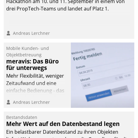
Hackathon am 10. und 11. September in einem von
drei PropTech-Teams und landet auf Platz 1.
Andreas Lerchner
Mobile Kunden- und
Objektbetreuung
meravis: Das Büro
für unterwegs
Mehr Flexibilität, weniger
Zeitaufwand und eine
einfache Bedienung - das
verspricht das aktuelle
Andreas Lerchner
Cockpit für mobile
Mitarbeiter von
Bestandsdaten
Datatrain. Die meravis
Mehr Wert auf den Datenbestand legen
Wohnungsbau- und
Ein belastbarer Datenbestand zu ihren Objekten
Immobilien GmbH hat