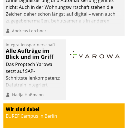
Ohne Digitalisierung und Automatisierung geht es
nicht: Auch in der Wohnungswirtschaft stehen die
Zeichen daher schon längst auf digital – wenn auch,
zugegebenermaßen, behutsamer als in anderen
Branchen.
Andreas Lerchner
Integrationspartnerschaft
Alle Aufträge im
Blick und im Griff
Das Proptech Yarowa
setzt auf SAP-
Schnittstellenkompetenz:
Datatrain integriert
Yarowas Portal zur
Nadja Hußmann
Vergabe und Verwaltung
von Aufträgen der
Wir sind dabei
operativen
EUREF Campus in Berlin
Instandhaltung in die
SAP-Systemlandschaft