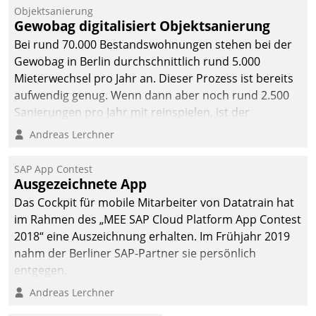
Objektsanierung
Gewobag digitalisiert Objektsanierung
Bei rund 70.000 Bestandswohnungen stehen bei der
Gewobag in Berlin durchschnittlich rund 5.000
Mieterwechsel pro Jahr an. Dieser Prozess ist bereits
aufwendig genug. Wenn dann aber noch rund 2.500
Sanierungen pro Jahr mit reinspielen, ist der
Betreuungs- und Organisationsaufwand immens. Im
Andreas Lerchner
Rahmen ihrer Digitalisierungsstrategie hat das
kommunale Wohnungsbauunternehmen daher
SAP App Contest
gemeinsam mit der Berliner Datatrain GmbH den
Ausgezeichnete App
Teilprozess der Objektsanierung digitalisiert.
Das Cockpit für mobile Mitarbeiter von Datatrain hat
im Rahmen des „MEE SAP Cloud Platform App Contest
2018“ eine Auszeichnung erhalten. Im Frühjahr 2019
nahm der Berliner SAP-Partner sie persönlich
entgegen.
Andreas Lerchner