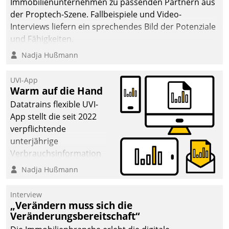
Immobilienunternehmen zu passenden Partnern aus
der Proptech-Szene. Fallbeispiele und Video-
Interviews liefern ein sprechendes Bild der Potenziale
und Fähigkeiten.
Nadja Hußmann
UVI-App
Warm auf die Hand
Datatrains flexible UVI-
App stellt die seit 2022
verpflichtende
unterjährige
Verbrauchsinformation
schnell, zuverlässig und
Nadja Hußmann
leicht bekömmlich bereit:
Die monatlichen
Interview
Mitteilungen zum
„Verändern muss sich die
Veränderungsbereitschaft“
Heizungs- und
Wasserverbrauch gehen