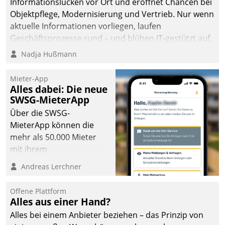
Informationslücken vor Ort und eröffnet Chancen bei
Objektpflege, Modernisierung und Vertrieb. Nur wenn
aktuelle Informationen vorliegen, laufen
Geschäftsprozesse rund – und blühen IT-gestützt auf.
Nadja Hußmann
Mieter-App
Alles dabei: Die neue
SWSG-MieterApp
Über die SWSG-
MieterApp können die
mehr als 50.000 Mieter
mit ihrem
Wohnungsunternehmen
Andreas Lerchner
kommunizieren, auf dem
Laufenden bleiben, Daten
Offene Plattform
einsehen und ändern
Alles aus einer Hand?
oder
Alles bei einem Anbieter beziehen – das Prinzip von
Schadensmeldungen