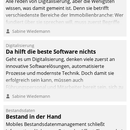
Alle reden von Digitalisierung, aber die Wenigsten
man auf
wissen, was damit gemeint ist. Denn sie betrifft
Cloudtechnologie,
verschiedenste Bereiche der Immobilienbranche: Wer
bewährte und Startup-
fundiert über sie sprechen will, muss zuerst Begriffe
Partner sowie erstmals
klären. Ein Aspekt ist die betriebliche Optimierung:
Sabine Wiedemann
agile Projektmethoden.
Moderne Softwarelösungen ermöglichen große
Einsparungen durch optimierte und automatisierte
Digitalisierung
Prozesse. Doch man darf nicht zu viel erwarten: Allein
Da hilft die beste Software nichts
mit der Einführung einer neuen Software ist es nicht
Geht es um Digitalisierung, denken viele zuerst an
getan. Die Digitalisierung erfordert von Unternehmen
innovative Softwarelösungen, automatisierte
die Bereitschaft, sich zu überprüfen, zu hinterfragen
Prozesse und modernste Technik. Doch damit sie
und zu verändern.
erfolgreich sein kann, müssen auch
Führungspersonal und Mitarbeiter bereit sein, sich zu
verändern und anzupassen, sonst werden sie an ihr
Sabine Wiedemann
scheitern.
Bestandsdaten
Bestand in der Hand
Mobiles Bestandsdatenmanagement schließt