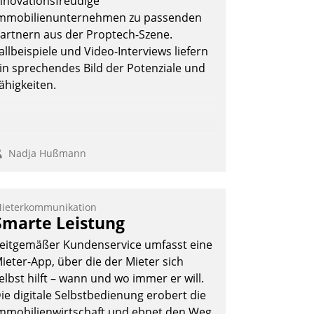
nnovationsfreudige
mmobilienunternehmen zu passenden
artnern aus der Proptech-Szene.
allbeispiele und Video-Interviews liefern
in sprechendes Bild der Potenziale und
ähigkeiten.
Nadja Hußmann
ieterkommunikation
Smarte Leistung
eitgemäßer Kundenservice umfasst eine
ieter-App, über die der Mieter sich
elbst hilft – wann und wo immer er will.
ie digitale Selbstbedienung erobert die
mmobilienwirtschaft und ebnet den Weg