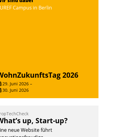
ir sind dabei
ernetzungsideen fürs Quartier.
UREF Campus in Berlin
azwischen zeigte Datatrain, was es
eues zu bieten hat.
Nadja Hußmann
WohnZukunftsTag 2026
29. Juni 2026
–
30. Juni 2026
ropTechCheck
What’s up, Start-up?
ine neue Website führt