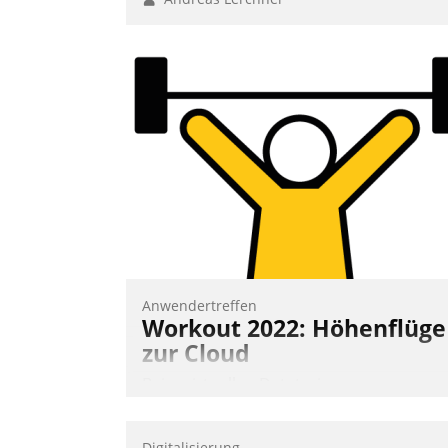
Anwendertreffen
Workout 2022: Höhenflüge
zur Cloud
Beim virtuellen Datatrain-
Anwendertreffen am 27. April 2022
erhielten die Teilnehmerinnen und
Digitalisierung