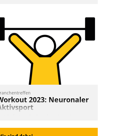
nd 7. Mai Datatrains Netzwerk-Event im
unden- und Partnerkreis statt. Zentrale
rage: Wie lassen sich Mammutprojekte
eistern und Workloads wuppen – bei
unehmend anspruchsvollen Aufgaben
nd abnehmendem Nachwuchs?
Nadja Hußmann
ranchentreffen
Workout 2023: Neuronaler
Aktivsport
rst lieferten die Speaker visionäre
mpulse, dann wurden die Gäste selbst
ktiv und sammelten methodisch