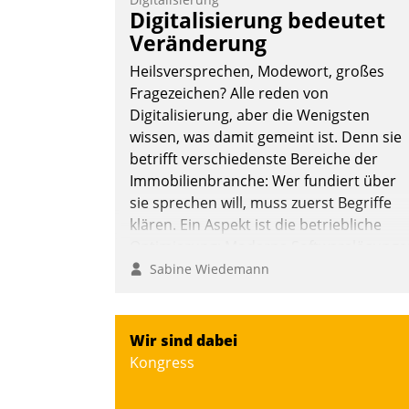
Teilnehmer kurzweilige Einblicke in
Digitalisierung bedeutet
innovative Cloud-Strategien und -
Veränderung
Lösungen mit hohem Zukunftspotenzial.
Heilsversprechen, Modewort, großes
Fragezeichen? Alle reden von
Digitalisierung, aber die Wenigsten
wissen, was damit gemeint ist. Denn sie
Andreas Lerchner
betrifft verschiedenste Bereiche der
Immobilienbranche: Wer fundiert über
sie sprechen will, muss zuerst Begriffe
klären. Ein Aspekt ist die betriebliche
Optimierung: Moderne Softwarelösunge
ermöglichen große Einsparungen durch
Sabine Wiedemann
optimierte und automatisierte Prozesse.
Doch man darf nicht zu viel erwarten:
Allein mit der Einführung einer neuen
Wir sind dabei
Software ist es nicht getan. Die
Kongress
Digitalisierung erfordert von
Unternehmen die Bereitschaft, sich zu