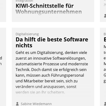
Integration
KIWI-Schnittstelle für
z
Wohnungsunternehmen
KIWI, der Anbieter für digitalen
Türzugang, kooperiert mit dem
Beratungs- und
Digitalisierung
B
Softwareentwicklungshaus Datatrain.
Da hilft die beste Software
nichts
M
s
Geht es um Digitalisierung, denken viele
ud
e
zuerst an innovative Softwarelösungen,
n
M
automatisierte Prozesse und modernste
a
Technik. Doch damit sie erfolgreich sein
Andreas Lerchner
G
kann, müssen auch Führungspersonal
g
und Mitarbeiter bereit sein, sich zu
verändern und anzupassen, sonst
werden sie an ihr scheitern.
Sabine Wiedemann