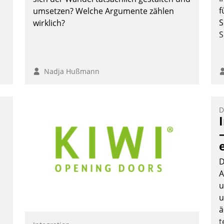
f
umsetzen? Welche Argumente zählen
S
wirklich?
S
Nadja Hußmann
:
D
D
A
u
u
ä
t