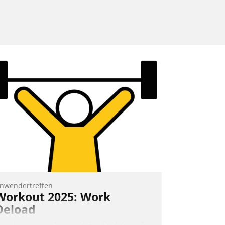
nwendertreffen
Workout 2025: Work
Deload
n entspannter Atmosphäre findet am 6.