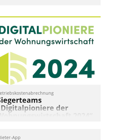
etriebskostenabrechnung
Siegerteams
„Digitalpioniere der
Wohnungswirtschaft 2024“
gekürt
ohnungswirtschaftliche Vorreiter für
ieter-App