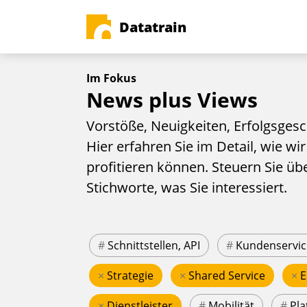
Datatrain
Im Fokus
News plus Views
Vorstöße, Neuigkeiten, Erfolgsgesc
Hier erfahren Sie im Detail, wie wir
profitieren können. Steuern Sie üb
Stichworte, was Sie interessiert.
#
Schnittstellen, API
#
Kundenservic
×
Strategie
×
Shared Service
×
E
×
Dienstleister
#
Mobilität
#
Pla