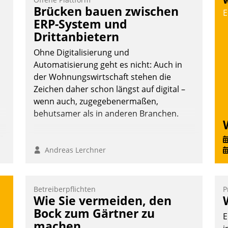
W
V
Brücken bauen zwischen
E
D
ERP-System und
N
Drittanbietern
Ohne Digitalisierung und
Automatisierung geht es nicht: Auch in
der Wohnungswirtschaft stehen die
Zeichen daher schon längst auf digital –
wenn auch, zugegebenermaßen,
behutsamer als in anderen Branchen.
n
Andreas Lerchner
Betreiberpflichten
P
Wie Sie vermeiden, den
Bock zum Gärtner zu
E
machen