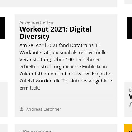
u
K
F
Anwendertreffen
Workout 2021: Digital
m
Diversity
z
u
Am 28. April 2021 fand Datatrains 11.
Workout statt, diesmal als rein virtuelle
Veranstaltung. Über 100 Teilnehmer
erhielten straff organisierte Einblicke in
Zukunftsthemen und innovative Projekte.
Zuletzt wurden die Top-Interessengebiete
ermittelt.
B
Andreas Lerchner
E
I
a
Offene Plattform