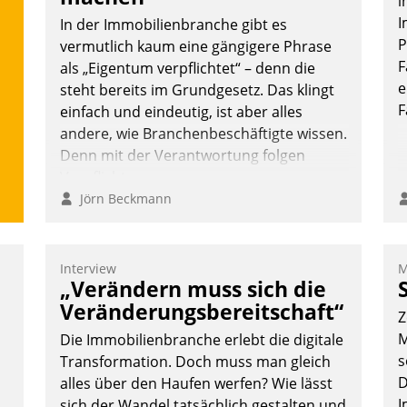
i
I
In der Immobilienbranche gibt es
P
vermutlich kaum eine gängigere Phrase
F
als „Eigentum verpflichtet“ – denn die
e
steht bereits im Grundgesetz. Das klingt
F
einfach und eindeutig, ist aber alles
andere, wie Branchenbeschäftigte wissen.
Denn mit der Verantwortung folgen
Verpflichtungen.
Jörn Beckmann
Interview
M
„Verändern muss sich die
Veränderungsbereitschaft“
Z
M
Die Immobilienbranche erlebt die digitale
s
Transformation. Doch muss man gleich
D
alles über den Haufen werfen? Wie lässt
I
sich der Wandel tatsächlich gestalten und