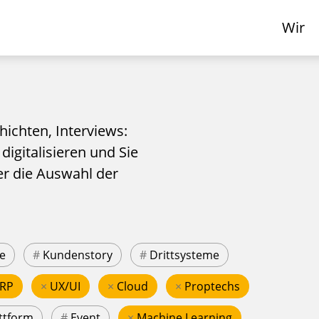
Wir
hichten, Interviews:
 digitalisieren und Sie
er die Auswahl der
e
#
Kundenstory
#
Drittsysteme
RP
×
UX/UI
×
Cloud
×
Proptechs
ttform
#
Event
×
Machine Learning