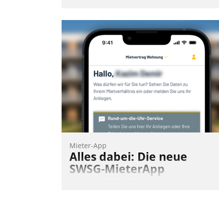
Mieter-App
Alles dabei: Die neue
SWSG-MieterApp
Über die SWSG-MieterApp können die
mehr als 50.000 Mieter mit ihrem
Wohnungsunternehmen kommunizieren
auf dem Laufenden bleiben, Daten