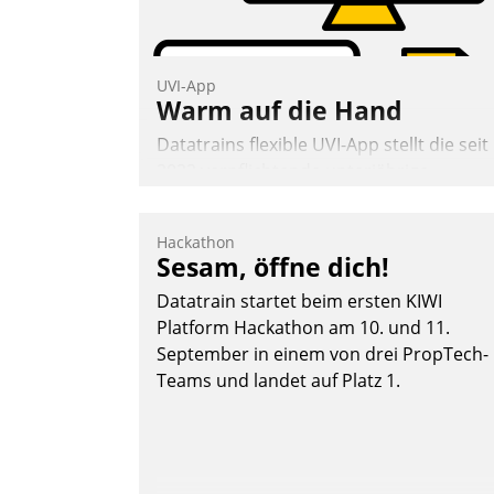
UVI-App
Warm auf die Hand
Datatrains flexible UVI-App stellt die seit
2022 verpflichtende unterjährige
Verbrauchsinformation schnell,
zuverlässig und leicht bekömmlich bereit
Hackathon
Die monatlichen Mitteilungen zum
Sesam, öffne dich!
Heizungs- und Wasserverbrauch gehen
Datatrain startet beim ersten KIWI
automatisiert, vollständig und auf
Platform Hackathon am 10. und 11.
Wunsch über mehrere zuvor festgelegte
September in einem von drei PropTech-
Kommunikationswege bei den
Teams und landet auf Platz 1.
Empfängern ein.
Nadja Hußmann