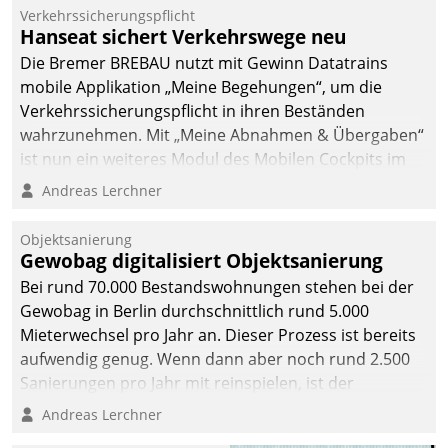
Mitarbeiter von
Verkehrssicherungspflicht
Datatrain. Die meravis
Hanseat sichert Verkehrswege neu
Wohnungsbau- und
Die Bremer BREBAU nutzt mit Gewinn Datatrains
Immobilien GmbH hat
mobile Applikation „Meine Begehungen“, um die
sich dabei für den Betrieb
Verkehrssicherungspflicht in ihren Beständen
der Lösung über die SAP
wahrzunehmen. Mit „Meine Abnahmen & Übergaben“
Cloud Platform
ist nun ein weiteres Modul des Mobilen Cockpits im
entschieden - als erstes
Einsatz.
Andreas Lerchner
Unternehmen am
Wohnungsmarkt.
Objektsanierung
Gewobag digitalisiert Objektsanierung
Bei rund 70.000 Bestandswohnungen stehen bei der
Gewobag in Berlin durchschnittlich rund 5.000
Mieterwechsel pro Jahr an. Dieser Prozess ist bereits
aufwendig genug. Wenn dann aber noch rund 2.500
Sanierungen pro Jahr mit reinspielen, ist der
Betreuungs- und Organisationsaufwand immens. Im
Andreas Lerchner
Rahmen ihrer Digitalisierungsstrategie hat das