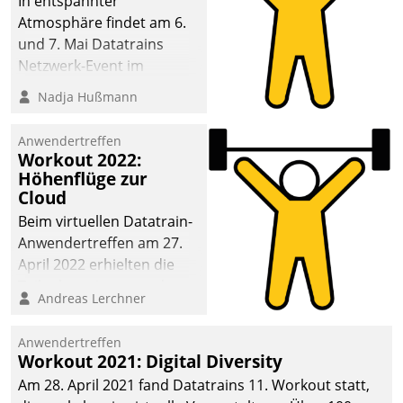
In entspannter
Atmosphäre findet am 6.
und 7. Mai Datatrains
Netzwerk-Event im
Kunden- und Partnerkreis
Nadja Hußmann
statt. Zentrale Frage: Wie
lassen sich
Anwendertreffen
Mammutprojekte
Workout 2022:
meistern und Workloads
Höhenflüge zur
Cloud
wuppen – bei zunehmend
anspruchsvollen
Beim virtuellen Datatrain-
Aufgaben und
Anwendertreffen am 27.
abnehmendem
April 2022 erhielten die
Nachwuchs?
Teilnehmerinnen und
Andreas Lerchner
Teilnehmer kurzweilige
Einblicke in innovative
Anwendertreffen
Cloud-Strategien und -
Workout 2021: Digital Diversity
Lösungen mit hohem
Am 28. April 2021 fand Datatrains 11. Workout statt,
Zukunftspotenzial.