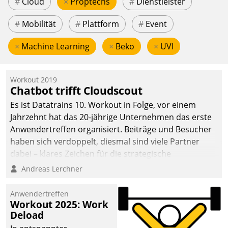
#
Cloud
×
Proptechs
#
Dienstleister
#
Mobilität
#
Plattform
#
Event
×
Machine Learning
×
Beko
×
UVI
Workout 2019
Chatbot trifft Cloudscout
Es ist Datatrains 10. Workout in Folge, vor einem
Jahrzehnt hat das 20-jährige Unternehmen das erste
Anwendertreffen organisiert. Beiträge und Besucher
haben sich verdoppelt, diesmal sind viele Partner
dabei – klares Zeichen für die strategische
Fokussierung auf den Kunden.
Andreas Lerchner
Anwendertreffen
Workout 2025: Work
Deload