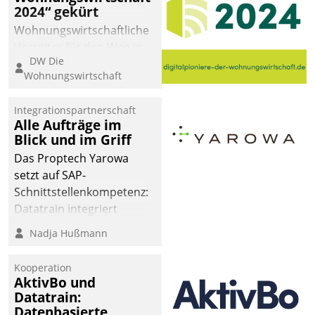
2024“ gekürt
Wohnungswirtschaftliche
Vorreiter für den Weg in
DW Die
eine digitale Zukunft zu
Wohnungswirtschaft
finden, ist das Ziel des
Awards „Digitalpioniere
Integrationspartnerschaft
der
Alle Aufträge im
Wohnungswirtschaft“.
Blick und im Griff
Bewerben können sich
Das Proptech Yarowa
dafür ein Team
setzt auf SAP-
bestehend aus
Schnittstellenkompetenz:
Wohnungsunternehmen
Datatrain integriert
und PropTech.
Yarowas Portal zur
Nadja Hußmann
Vergabe und Verwaltung
von Aufträgen der
Kooperation
operativen
AktivBo und
Instandhaltung in die
Datatrain:
Datenbasierte
SAP-Systemlandschaft