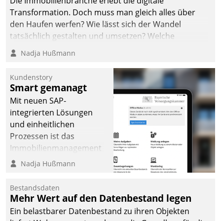
Die Immobilienbranche erlebt die digitale
Transformation. Doch muss man gleich alles über
den Haufen werfen? Wie lässt sich der Wandel
tatsächlich gestalten und umsetzen? Welche
Argumente zählen wirklich?
Nadja Hußmann
Kundenstory
Smart gemanagt
Mit neuen SAP-
integrierten Lösungen
und einheitlichen
Prozessen ist das
Immobilienmanagement
der Bayerischen
Nadja Hußmann
Versorgungskammer im
Ressort Kapitalanlage für
Bestandsdaten
künftige Aufgaben und
Mehr Wert auf den Datenbestand legen
Herausforderungen
Ein belastbarer Datenbestand zu ihren Objekten
gerüstet.