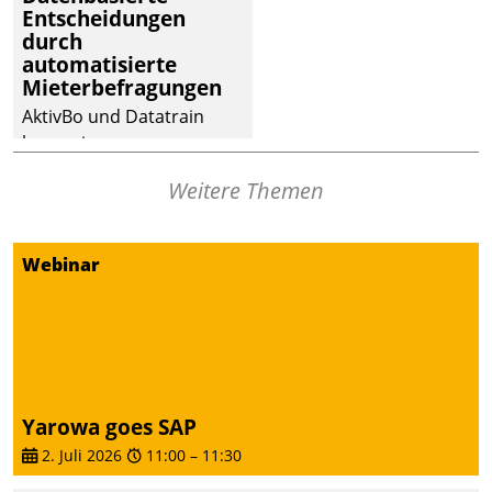
Entscheidungen
deutscher
durch
Wohnungsunternehmen
automatisierte
– und beschleunigt damit
Mieterbefragungen
den Weg vom
AktivBo und Datatrain
Mieteranliegen zum
kooperieren –
Dienstleisterauftrag.
Immobilienunternehmen
Weitere Themen
profitieren: Die nahtlose
Integration der Lösungen
von AktivBo und
Webinar
Datatrain ermöglicht
automatisiert ausgelöste,
zielgerichtete
Mieterbefragungen – eine
starke Grundlage für
intelligente,
Yarowa goes SAP
datengestützte
2. Juli 2026
11:00
–
11:30
Entscheidungen.