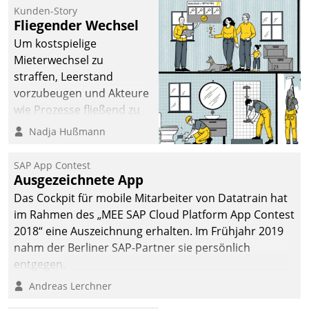
kommunale Wohnungsbauunternehmen daher
Kunden-Story
gemeinsam mit der Berliner Datatrain GmbH den
Fliegender Wechsel
Teilprozess der Objektsanierung digitalisiert.
Um kostspielige
Mieterwechsel zu
straffen, Leerstand
vorzubeugen und Akteure
wie Prozesse fließend zu
vernetzen, nutzt die
Nadja Hußmann
Berliner Gewobag seit
Jahresbeginn eine
SAP App Contest
Überblick, Einsicht und
Ausgezeichnete App
Eingriff bietende Lösung.
Das Cockpit für mobile Mitarbeiter von Datatrain hat
Zur Entwicklung setzte
im Rahmen des „MEE SAP Cloud Platform App Contest
man auf
2018“ eine Auszeichnung erhalten. Im Frühjahr 2019
Cloudtechnologie,
nahm der Berliner SAP-Partner sie persönlich
bewährte und Startup-
entgegen.
Partner sowie erstmals
Andreas Lerchner
agile Projektmethoden.