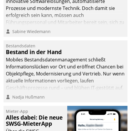
innovative Softwarelösungen, automatisierte
Prozesse und modernste Technik. Doch damit sie
erfolgreich sein kann, müssen auch
Führungspersonal und Mitarbeiter bereit sein, sich zu
verändern und anzupassen, sonst werden sie an ihr
Sabine Wiedemann
scheitern.
Bestandsdaten
Bestand in der Hand
Mobiles Bestandsdatenmanagement schließt
Informationslücken vor Ort und eröffnet Chancen bei
Objektpflege, Modernisierung und Vertrieb. Nur wenn
aktuelle Informationen vorliegen, laufen
Geschäftsprozesse rund – und blühen IT-gestützt auf.
Nadja Hußmann
Mieter-App
Alles dabei: Die neue
SWSG-MieterApp