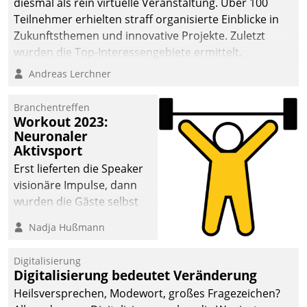
diesmal als rein virtuelle Veranstaltung. Über 100
Teilnehmer erhielten straff organisierte Einblicke in
Zukunftsthemen und innovative Projekte. Zuletzt
wurden die Top-Interessengebiete ermittelt.
Andreas Lerchner
Branchentreffen
Workout 2023:
Neuronaler
Aktivsport
Erst lieferten die Speaker
visionäre Impulse, dann
wurden die Gäste selbst
aktiv und sammelten
Nadja Hußmann
methodisch
Vernetzungsideen fürs
Digitalisierung
Quartier. Dazwischen
Digitalisierung bedeutet Veränderung
zeigte Datatrain, was es
Heilsversprechen, Modewort, großes Fragezeichen?
Neues zu bieten hat.