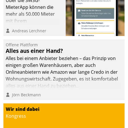
Über die SWSG-
MieterApp können die
mehr als 50.000 Mieter
mit ihrem
Wohnungsunternehmen
Andreas Lerchner
kommunizieren, auf dem
Laufenden bleiben, Daten
Offene Plattform
einsehen und ändern
Alles aus einer Hand?
oder
Alles bei einem Anbieter beziehen – das Prinzip von
Schadensmeldungen
einigen großen Warenhäusern, aber auch
abgeben – rund um die
Onlineanbietern wie Amazon war lange Credo in der
Uhr.
Wohnungswirtschaft. Zugegeben, es ist komfortabel
alles aus einer Hand zu beziehen...
Jörn Beckmann
Wir sind dabei
Kongress