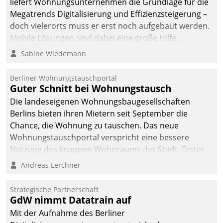
liefert Wohnungsunternehmen die Grundlage für die
Megatrends Digitalisierung und Effizienzsteigerung –
doch vielerorts muss er erst noch aufgebaut werden.
Mobile Lösungen sind dabei eine große Hilfe.
Sabine Wiedemann
Berliner Wohnungstauschportal
Guter Schnitt bei Wohnungstausch
Die landeseigenen Wohnungsbaugesellschaften
Berlins bieten ihren Mietern seit September die
Chance, die Wohnung zu tauschen. Das neue
Wohnungstauschportal verspricht eine bessere
Nutzung des knappen Wohnraums der Stadt. Erster
Anwendungsfall für Datatrains Lösung API-Hub mit
Andreas Lerchner
Schnittstellen zu den ERP-Systemen der
Unternehmen.
Strategische Partnerschaft
GdW nimmt Datatrain auf
Mit der Aufnahme des Berliner