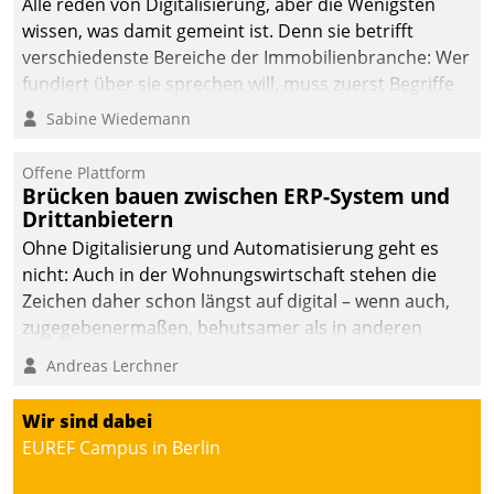
Alle reden von Digitalisierung, aber die Wenigsten
wissen, was damit gemeint ist. Denn sie betrifft
verschiedenste Bereiche der Immobilienbranche: Wer
fundiert über sie sprechen will, muss zuerst Begriffe
klären. Ein Aspekt ist die betriebliche Optimierung:
Sabine Wiedemann
Moderne Softwarelösungen ermöglichen große
Einsparungen durch optimierte und automatisierte
Offene Plattform
Prozesse. Doch man darf nicht zu viel erwarten: Allein
Brücken bauen zwischen ERP-System und
Drittanbietern
mit der Einführung einer neuen Software ist es nicht
getan. Die Digitalisierung erfordert von Unternehmen
Ohne Digitalisierung und Automatisierung geht es
die Bereitschaft, sich zu überprüfen, zu hinterfragen
nicht: Auch in der Wohnungswirtschaft stehen die
und zu verändern.
Zeichen daher schon längst auf digital – wenn auch,
zugegebenermaßen, behutsamer als in anderen
Branchen.
Andreas Lerchner
Wir sind dabei
EUREF Campus in Berlin