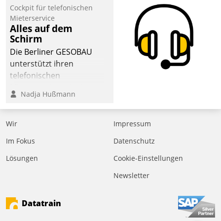
Cockpit für telefonischen
Mieterservice
Alles auf dem
Schirm
Die Berliner GESOBAU
unterstützt ihren
telefonischen
Mieterservice mit einem
Nadja Hußmann
digitalen Cockpit, das
situationsbezogen
passende Fragen und
Wir
Impressum
Schlagworte auswirft.
Im Fokus
Datenschutz
Eine intuitive
Dialogführung ermöglicht
Lösungen
Cookie-Einstellungen
dem externen
Newsletter
Serviceteam, Anrufe von
Mietenden zügiger und
Datatrain
effizienter zu bearbeiten.