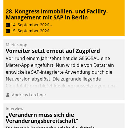
28. Kongress Immobilien- und Facility-
Management mit SAP in Berlin
14. September 2026
–
15. September 2026
Mieter-App
Vorreiter setzt erneut auf Zugpferd
Vor rund einem Jahrzehnt hat die GESOBAU eine
Mieter-App eingeführt. Nun wird die von Datatrain
entwickelte SAP-integrierte Anwendung durch die
Neuversion abgelöst. Die zugrunde liegende
Cloudplattform bietet ideale Voraussetzungen, um
die Funktionalität der App zu erweitern und weitere
Andreas Lerchner
innovative Apps, auch von Drittanbietern, in SAP zu
integrieren.
Interview
„Verändern muss sich die
Veränderungsbereitschaft“