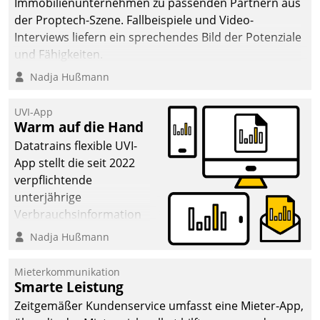
Immobilienunternehmen zu passenden Partnern aus
der Proptech-Szene. Fallbeispiele und Video-
Interviews liefern ein sprechendes Bild der Potenziale
und Fähigkeiten.
Nadja Hußmann
UVI-App
Warm auf die Hand
Datatrains flexible UVI-
App stellt die seit 2022
verpflichtende
unterjährige
Verbrauchsinformation
schnell, zuverlässig und
Nadja Hußmann
leicht bekömmlich bereit:
Die monatlichen
Mieterkommunikation
Mitteilungen zum
Smarte Leistung
Heizungs- und
Zeitgemäßer Kundenservice umfasst eine Mieter-App,
Wasserverbrauch gehen