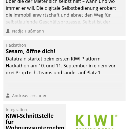
über die der Mieter sich selbst hilft – wann und wo
automatisiert, vollständig
immer er will. Die digitale Selbstbedienung erobert
und auf Wunsch über
die Immobilienwirtschaft und ebnet den Weg für
mehrere zuvor
selbstlaufende Geschäftsprozesse. Selbst ist der
festgelegte
Kunde und smart der Serviceanbieter.
Nadja Hußmann
Kommunikationswege bei
den Empfängern ein.
Hackathon
Sesam, öffne dich!
Datatrain startet beim ersten KIWI Platform
Hackathon am 10. und 11. September in einem von
drei PropTech-Teams und landet auf Platz 1.
Andreas Lerchner
Integration
KIWI-Schnittstelle
für
Wohnungsunternehmen