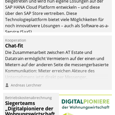
beigetreten und wird nun eigene Lösungen auf der
SAP HANA Cloud Platform entwickeln – und diese
über den SAP Store vertreiben. Diese
Technologieplattform bietet viele Möglichkeiten für
noch innovativere Lösungen – auch als Software-as-a-
Service (SaaS).
Kooperation
Chat-fit
Die Zusammenarbeit zwischen AT Estate und
Datatrain ermöglicht Vermietern auf der einen und
Mietern auf der anderen Seite die messengerbasierte
Kommunikation: Mieter erreichen Akteure des
Unternehmens jetzt direkt per Messenger,
Mitarbeiter oder Dienstleister empfangen oder
Andreas Lerchner
versenden die Nachrichten via Cockpit.
Betriebskostenabrechnung
Siegerteams
„Digitalpioniere der
Wohnungswirtschaft