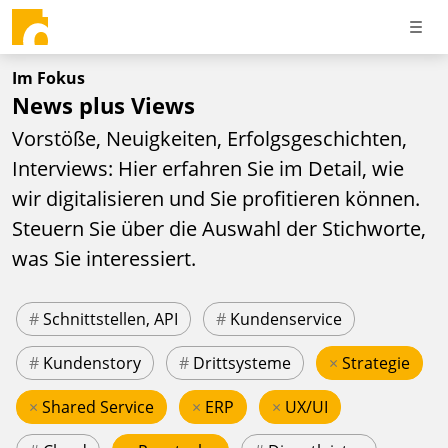
Im Fokus
News plus Views
Vorstöße, Neuigkeiten, Erfolgsgeschichten,
Interviews: Hier erfahren Sie im Detail, wie
wir digitalisieren und Sie profitieren können.
Steuern Sie über die Auswahl der Stichworte,
was Sie interessiert.
#
Schnittstellen, API
#
Kundenservice
#
Kundenstory
#
Drittsysteme
×
Strategie
×
Shared Service
×
ERP
×
UX/UI