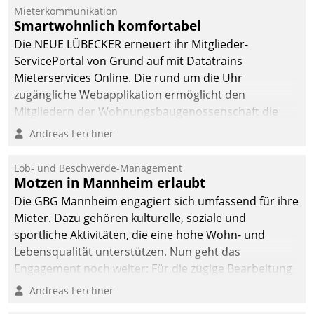
Mieterkommunikation
Smartwohnlich komfortabel
Die NEUE LÜBECKER erneuert ihr Mitglieder-
ServicePortal von Grund auf mit Datatrains
Mieterservices Online. Die rund um die Uhr
zugängliche Webapplikation ermöglicht den
Mitgliedern der Wohnungs­bau­genossenschaft die
Kontaktaufnahme per Smartphone, Tablet oder PC.
Andreas Lerchner
Lob- und Beschwerde-Management
Motzen in Mannheim erlaubt
Die GBG Mannheim engagiert sich umfassend für ihre
Mieter. Dazu gehören kulturelle, soziale und
sportliche Aktivitäten, die eine hohe Wohn- und
Lebensqualität unterstützen. Nun geht das
Engagement noch weiter: Für die zügige Bearbeitung
von Beschwerden – oder Lob – richtet das
Andreas Lerchner
Unternehmen mit Datatrains Applikation fürs Lob-