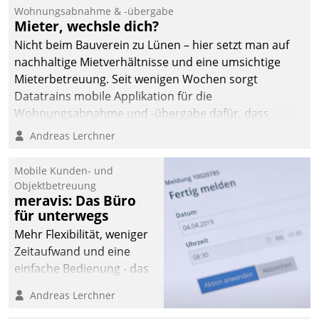
und Beschwerde-Management einen eigenen Kanal
Wohnungsabnahme & -übergabe
ein.
Mieter, wechsle dich?
Nicht beim Bauverein zu Lünen – hier setzt man auf
nachhaltige Mietverhältnisse und eine umsichtige
Mieterbetreuung. Seit wenigen Wochen sorgt
Datatrains mobile Applikation für die
Wohnungsabnahme und -übergabe dafür, dass
Mieter wohlgeordnet kommen und, so es sein muss,
Andreas Lerchner
gehen können.
Mobile Kunden- und
Objektbetreuung
meravis: Das Büro
für unterwegs
Mehr Flexibilität, weniger
Zeitaufwand und eine
einfache Bedienung - das
verspricht das aktuelle
Andreas Lerchner
Cockpit für mobile