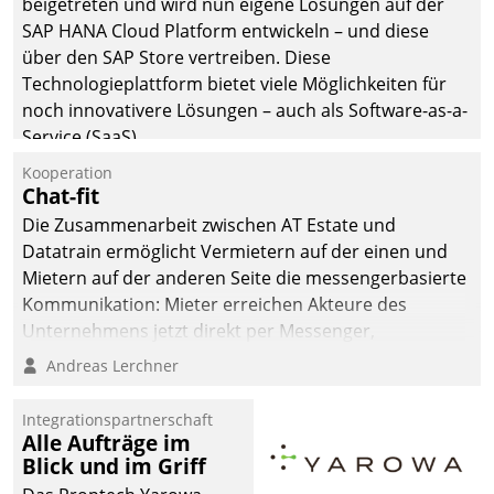
beigetreten und wird nun eigene Lösungen auf der
SAP HANA Cloud Platform entwickeln – und diese
über den SAP Store vertreiben. Diese
Technologieplattform bietet viele Möglichkeiten für
noch innovativere Lösungen – auch als Software-as-a-
Service (SaaS).
Kooperation
Chat-fit
Die Zusammenarbeit zwischen AT Estate und
Datatrain ermöglicht Vermietern auf der einen und
Mietern auf der anderen Seite die messengerbasierte
Kommunikation: Mieter erreichen Akteure des
Unternehmens jetzt direkt per Messenger,
Mitarbeiter oder Dienstleister empfangen oder
Andreas Lerchner
versenden die Nachrichten via Cockpit.
Integrationspartnerschaft
Alle Aufträge im
Blick und im Griff