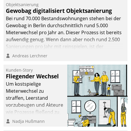
Objektsanierung
Gewobag digitalisiert Objektsanierung
Bei rund 70.000 Bestandswohnungen stehen bei der
Gewobag in Berlin durchschnittlich rund 5.000
Mieterwechsel pro Jahr an. Dieser Prozess ist bereits
aufwendig genug. Wenn dann aber noch rund 2.500
Sanierungen pro Jahr mit reinspielen, ist der
Betreuungs- und Organisationsaufwand immens. Im
Andreas Lerchner
Rahmen ihrer Digitalisierungsstrategie hat das
kommunale Wohnungsbauunternehmen daher
Kunden-Story
gemeinsam mit der Berliner Datatrain GmbH den
Fliegender Wechsel
Teilprozess der Objektsanierung digitalisiert.
Um kostspielige
Mieterwechsel zu
straffen, Leerstand
vorzubeugen und Akteure
wie Prozesse fließend zu
vernetzen, nutzt die
Nadja Hußmann
Berliner Gewobag seit