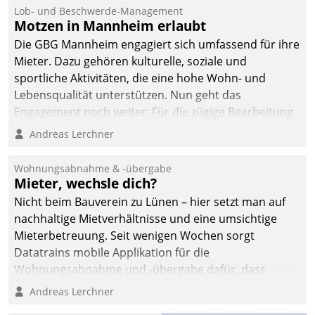
Lob- und Beschwerde-Management
Motzen in Mannheim erlaubt
Die GBG Mannheim engagiert sich umfassend für ihre
Mieter. Dazu gehören kulturelle, soziale und
sportliche Aktivitäten, die eine hohe Wohn- und
Lebensqualität unterstützen. Nun geht das
Engagement noch weiter: Für die zügige Bearbeitung
von Beschwerden – oder Lob – richtet das
Andreas Lerchner
Unternehmen mit Datatrains Applikation fürs Lob-
und Beschwerde-Management einen eigenen Kanal
Wohnungsabnahme & -übergabe
ein.
Mieter, wechsle dich?
Nicht beim Bauverein zu Lünen – hier setzt man auf
nachhaltige Mietverhältnisse und eine umsichtige
Mieterbetreuung. Seit wenigen Wochen sorgt
Datatrains mobile Applikation für die
Wohnungsabnahme und -übergabe dafür, dass
Mieter wohlgeordnet kommen und, so es sein muss,
Andreas Lerchner
gehen können.