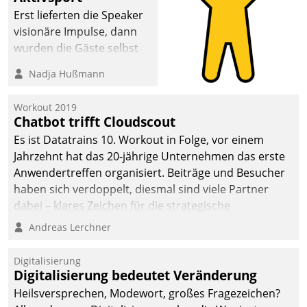
Erst lieferten die Speaker
visionäre Impulse, dann
wurden die Gäste selbst
aktiv und sammelten
Nadja Hußmann
methodisch
Vernetzungsideen fürs
Workout 2019
Quartier. Dazwischen
Chatbot trifft Cloudscout
zeigte Datatrain, was es
Es ist Datatrains 10. Workout in Folge, vor einem
Neues zu bieten hat.
Jahrzehnt hat das 20-jährige Unternehmen das erste
Anwendertreffen organisiert. Beiträge und Besucher
haben sich verdoppelt, diesmal sind viele Partner
dabei – klares Zeichen für die strategische
Fokussierung auf den Kunden.
Andreas Lerchner
Digitalisierung
Digitalisierung bedeutet Veränderung
Heilsversprechen, Modewort, großes Fragezeichen?