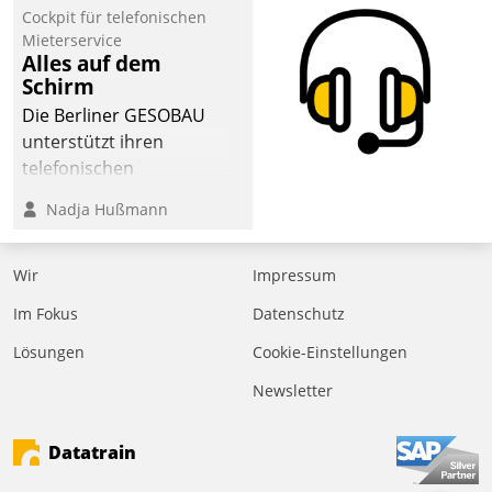
Cockpit für telefonischen
der
Mieterservice
Wohnungswirtschaft“.
Alles auf dem
Bewerben können sich
Schirm
dafür ein Team
Die Berliner GESOBAU
bestehend aus
unterstützt ihren
Wohnungsunternehmen
telefonischen
und PropTech.
Mieterservice mit einem
Nadja Hußmann
digitalen Cockpit, das
situationsbezogen
passende Fragen und
Wir
Impressum
Schlagworte auswirft.
Im Fokus
Datenschutz
Eine intuitive
Dialogführung ermöglicht
Lösungen
Cookie-Einstellungen
dem externen
Newsletter
Serviceteam, Anrufe von
Mietenden zügiger und
Datatrain
effizienter zu bearbeiten.