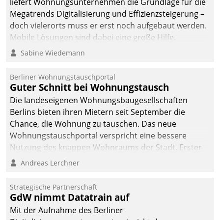
liefert Wohnungsunternehmen die Grundlage für die
Megatrends Digitalisierung und Effizienzsteigerung –
doch vielerorts muss er erst noch aufgebaut werden.
Mobile Lösungen sind dabei eine große Hilfe.
Sabine Wiedemann
Berliner Wohnungstauschportal
Guter Schnitt bei Wohnungstausch
Die landeseigenen Wohnungsbaugesellschaften
Berlins bieten ihren Mietern seit September die
Chance, die Wohnung zu tauschen. Das neue
Wohnungstauschportal verspricht eine bessere
Nutzung des knappen Wohnraums der Stadt. Erster
Anwendungsfall für Datatrains Lösung API-Hub mit
Andreas Lerchner
Schnittstellen zu den ERP-Systemen der
Unternehmen.
Strategische Partnerschaft
GdW nimmt Datatrain auf
Mit der Aufnahme des Berliner