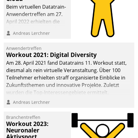
anspruchsvollen
Beim virtuellen Datatrain-
Aufgaben und
Anwendertreffen am 27.
abnehmendem
April 2022 erhielten die
Nachwuchs?
Teilnehmerinnen und
Andreas Lerchner
Teilnehmer kurzweilige
Einblicke in innovative
Anwendertreffen
Cloud-Strategien und -
Workout 2021: Digital Diversity
Lösungen mit hohem
Am 28. April 2021 fand Datatrains 11. Workout statt,
Zukunftspotenzial.
diesmal als rein virtuelle Veranstaltung. Über 100
Teilnehmer erhielten straff organisierte Einblicke in
Zukunftsthemen und innovative Projekte. Zuletzt
wurden die Top-Interessengebiete ermittelt.
Andreas Lerchner
Branchentreffen
Workout 2023:
Neuronaler
Aktivsport