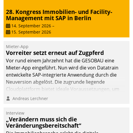
28. Kongress Immobilien- und Facility-
Management mit SAP in Berlin
14. September 2026
–
15. September 2026
Mieter-App
Vorreiter setzt erneut auf Zugpferd
Vor rund einem Jahrzehnt hat die GESOBAU eine
Mieter-App eingeführt. Nun wird die von Datatrain
entwickelte SAP-integrierte Anwendung durch die
Neuversion abgelöst. Die zugrunde liegende
Cloudplattform bietet ideale Voraussetzungen, um
die Funktionalität der App zu erweitern und weitere
Andreas Lerchner
innovative Apps, auch von Drittanbietern, in SAP zu
integrieren.
Interview
„Verändern muss sich die
Veränderungsbereitschaft“