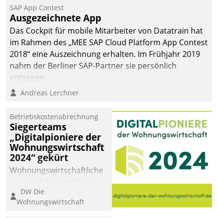
Jahresbeginn eine
SAP App Contest
Überblick, Einsicht und
Ausgezeichnete App
Eingriff bietende Lösung.
Das Cockpit für mobile Mitarbeiter von Datatrain hat
Zur Entwicklung setzte
im Rahmen des „MEE SAP Cloud Platform App Contest
man auf
2018“ eine Auszeichnung erhalten. Im Frühjahr 2019
Cloudtechnologie,
nahm der Berliner SAP-Partner sie persönlich
bewährte und Startup-
entgegen.
Partner sowie erstmals
Andreas Lerchner
agile Projektmethoden.
Betriebskostenabrechnung
Siegerteams
„Digitalpioniere der
Wohnungswirtschaft
2024“ gekürt
Wohnungswirtschaftliche
Vorreiter für den Weg in
DW Die
eine digitale Zukunft zu
Wohnungswirtschaft
finden, ist das Ziel des
Awards „Digitalpioniere