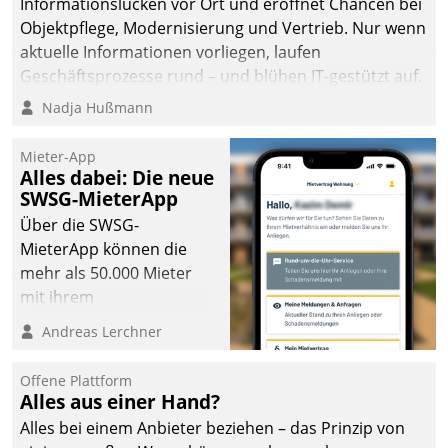
Informationslücken vor Ort und eröffnet Chancen bei
Objektpflege, Modernisierung und Vertrieb. Nur wenn
aktuelle Informationen vorliegen, laufen
Geschäftsprozesse rund – und blühen IT-gestützt auf.
Nadja Hußmann
Mieter-App
Alles dabei: Die neue
SWSG-MieterApp
Über die SWSG-
MieterApp können die
mehr als 50.000 Mieter
mit ihrem
Wohnungsunternehmen
Andreas Lerchner
kommunizieren, auf dem
Laufenden bleiben, Daten
Offene Plattform
einsehen und ändern
Alles aus einer Hand?
oder
Alles bei einem Anbieter beziehen – das Prinzip von
Schadensmeldungen