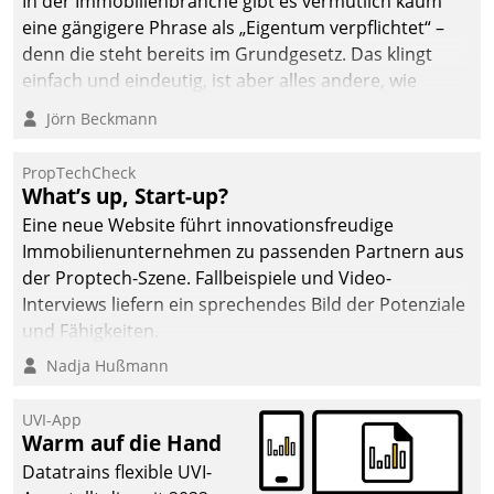
In der Immobilienbranche gibt es vermutlich kaum
eine gängigere Phrase als „Eigentum verpflichtet“ –
denn die steht bereits im Grundgesetz. Das klingt
einfach und eindeutig, ist aber alles andere, wie
Branchenbeschäftigte wissen. Denn mit der
Jörn Beckmann
Verantwortung folgen Verpflichtungen.
PropTechCheck
What’s up, Start-up?
Eine neue Website führt innovationsfreudige
Immobilienunternehmen zu passenden Partnern aus
der Proptech-Szene. Fallbeispiele und Video-
Interviews liefern ein sprechendes Bild der Potenziale
und Fähigkeiten.
Nadja Hußmann
UVI-App
Warm auf die Hand
Datatrains flexible UVI-