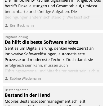
Die Immobilienwirtschaft digitalisiert ihr Angebot. Das
betrifft Einzelleistungen und Gesamtablauf, umfasst
benachbarte und künftige Aufgaben. Die
Bedingungen ändern sich ständig. Wie lässt sich
technisch die Kontrolle wahren und zugleich Freiraum
Jörn Beckmann
fürs Wachsen öffnen?
Digitalisierung
Da hilft die beste Software nichts
Geht es um Digitalisierung, denken viele zuerst an
innovative Softwarelösungen, automatisierte
Prozesse und modernste Technik. Doch damit sie
erfolgreich sein kann, müssen auch
Führungspersonal und Mitarbeiter bereit sein, sich zu
verändern und anzupassen, sonst werden sie an ihr
Sabine Wiedemann
scheitern.
Bestandsdaten
Bestand in der Hand
Mobiles Bestandsdatenmanagement schließt