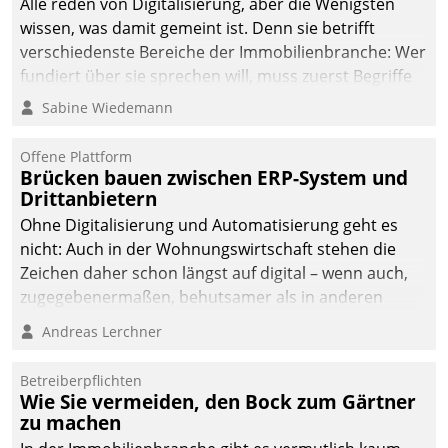
Alle reden von Digitalisierung, aber die Wenigsten
wissen, was damit gemeint ist. Denn sie betrifft
verschiedenste Bereiche der Immobilienbranche: Wer
fundiert über sie sprechen will, muss zuerst Begriffe
klären. Ein Aspekt ist die betriebliche Optimierung:
Sabine Wiedemann
Moderne Softwarelösungen ermöglichen große
Einsparungen durch optimierte und automatisierte
Offene Plattform
Prozesse. Doch man darf nicht zu viel erwarten: Allein
Brücken bauen zwischen ERP-System und
Drittanbietern
mit der Einführung einer neuen Software ist es nicht
getan. Die Digitalisierung erfordert von Unternehmen
Ohne Digitalisierung und Automatisierung geht es
die Bereitschaft, sich zu überprüfen, zu hinterfragen
nicht: Auch in der Wohnungswirtschaft stehen die
und zu verändern.
Zeichen daher schon längst auf digital – wenn auch,
zugegebenermaßen, behutsamer als in anderen
Branchen.
Andreas Lerchner
Betreiberpflichten
Wie Sie vermeiden, den Bock zum Gärtner
zu machen