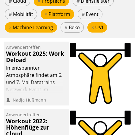
#
Cloud
×
Proptechs
#
Dienstleister
#
Mobilität
×
Plattform
#
Event
×
Machine Learning
#
Beko
×
UVI
Anwendertreffen
Workout 2025: Work
Deload
In entspannter
Atmosphäre findet am 6.
und 7. Mai Datatrains
Netzwerk-Event im
Kunden- und Partnerkreis
Nadja Hußmann
statt. Zentrale Frage: Wie
lassen sich
Anwendertreffen
Mammutprojekte
Workout 2022:
meistern und Workloads
Höhenflüge zur
Cloud
wuppen – bei zunehmend