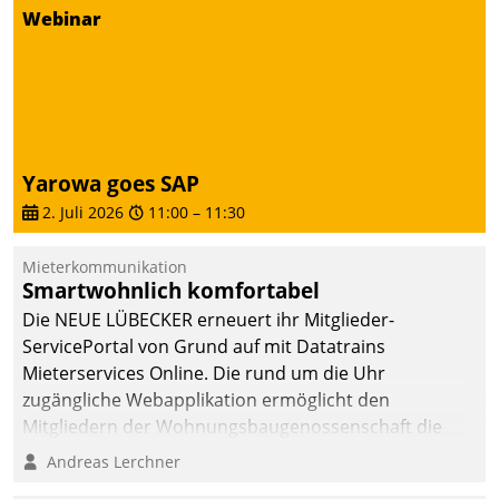
von AktivBo und
Webinar
Datatrain ermöglicht
automatisiert ausgelöste,
zielgerichtete
Mieterbefragungen – eine
starke Grundlage für
intelligente,
Yarowa goes SAP
datengestützte
2. Juli 2026
11:00
–
11:30
Entscheidungen.
Mieterkommunikation
Smartwohnlich komfortabel
Die NEUE LÜBECKER erneuert ihr Mitglieder-
ServicePortal von Grund auf mit Datatrains
Mieterservices Online. Die rund um die Uhr
zugängliche Webapplikation ermöglicht den
Mitgliedern der Wohnungs­bau­genossenschaft die
Kontaktaufnahme per Smartphone, Tablet oder PC.
Andreas Lerchner