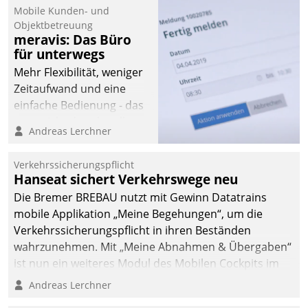
Mobile Kunden- und
Objektbetreuung
meravis: Das Büro
für unterwegs
Mehr Flexibilität, weniger
Zeitaufwand und eine
einfache Bedienung - das
verspricht das aktuelle
Andreas Lerchner
Cockpit für mobile
Mitarbeiter von
Verkehrssicherungspflicht
Datatrain. Die meravis
Hanseat sichert Verkehrswege neu
Wohnungsbau- und
Die Bremer BREBAU nutzt mit Gewinn Datatrains
Immobilien GmbH hat
mobile Applikation „Meine Begehungen“, um die
sich dabei für den Betrieb
Verkehrssicherungspflicht in ihren Beständen
der Lösung über die SAP
wahrzunehmen. Mit „Meine Abnahmen & Übergaben“
Cloud Platform
ist nun ein weiteres Modul des Mobilen Cockpits im
entschieden - als erstes
Einsatz.
Andreas Lerchner
Unternehmen am
Wohnungsmarkt.