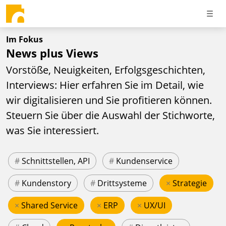
Im Fokus
News plus Views
Vorstöße, Neuigkeiten, Erfolgsgeschichten,
Interviews: Hier erfahren Sie im Detail, wie
wir digitalisieren und Sie profitieren können.
Steuern Sie über die Auswahl der Stichworte,
was Sie interessiert.
#
Schnittstellen, API
#
Kundenservice
#
Kundenstory
#
Drittsysteme
×
Strategie
×
Shared Service
×
ERP
×
UX/UI