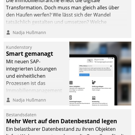
Die Immobilienbranche erlebt die digitale
Transformation. Doch muss man gleich alles über
den Haufen werfen? Wie lässt sich der Wandel
tatsächlich gestalten und umsetzen? Welche
Argumente zählen wirklich?
Nadja Hußmann
Kundenstory
Smart gemanagt
Mit neuen SAP-
integrierten Lösungen
und einheitlichen
Prozessen ist das
Immobilienmanagement
der Bayerischen
Nadja Hußmann
Versorgungskammer im
Ressort Kapitalanlage für
Bestandsdaten
künftige Aufgaben und
Mehr Wert auf den Datenbestand legen
Herausforderungen
Ein belastbarer Datenbestand zu ihren Objekten
gerüstet.