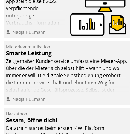
App stellt die seit 2022
verpflichtende
unterjährige
Verbrauchsinformation
schnell, zuverlässig und
Nadja Hußmann
leicht bekömmlich bereit:
Die monatlichen
Mieterkommunikation
Mitteilungen zum
Smarte Leistung
Heizungs- und
Zeitgemäßer Kundenservice umfasst eine Mieter-App,
Wasserverbrauch gehen
über die der Mieter sich selbst hilft – wann und wo
automatisiert, vollständig
immer er will. Die digitale Selbstbedienung erobert
und auf Wunsch über
die Immobilienwirtschaft und ebnet den Weg für
mehrere zuvor
selbstlaufende Geschäftsprozesse. Selbst ist der
festgelegte
Kunde und smart der Serviceanbieter.
Nadja Hußmann
Kommunikationswege bei
den Empfängern ein.
Hackathon
Sesam, öffne dich!
Datatrain startet beim ersten KIWI Platform