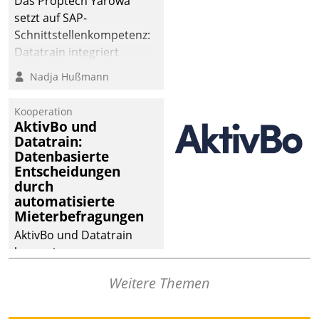
Das Proptech Yarowa
setzt auf SAP-
Schnittstellenkompetenz:
Datatrain integriert
Yarowas Portal zur
Nadja Hußmann
Vergabe und Verwaltung
von Aufträgen der
Kooperation
operativen
AktivBo und
Instandhaltung in die
Datatrain:
Datenbasierte
SAP-Systemlandschaft
Entscheidungen
deutscher
durch
Wohnungsunternehmen
automatisierte
– und beschleunigt damit
Mieterbefragungen
den Weg vom
AktivBo und Datatrain
Mieteranliegen zum
kooperieren –
Dienstleisterauftrag.
Immobilienunternehmen
Weitere Themen
profitieren: Die nahtlose
Integration der Lösungen