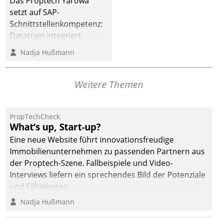
Das Proptech Yarowa
Dialogführung ermöglicht
setzt auf SAP-
dem externen
Schnittstellenkompetenz:
Serviceteam, Anrufe von
Datatrain integriert
Mietenden zügiger und
Yarowas Portal zur
Nadja Hußmann
effizienter zu bearbeiten.
Vergabe und Verwaltung
von Aufträgen der
operativen
Weitere Themen
Instandhaltung in die
SAP-Systemlandschaft
PropTechCheck
deutscher
What’s up, Start-up?
Wohnungsunternehmen
Eine neue Website führt innovationsfreudige
– und beschleunigt damit
Immobilienunternehmen zu passenden Partnern aus
den Weg vom
der Proptech-Szene. Fallbeispiele und Video-
Mieteranliegen zum
Interviews liefern ein sprechendes Bild der Potenziale
Dienstleisterauftrag.
und Fähigkeiten.
Nadja Hußmann