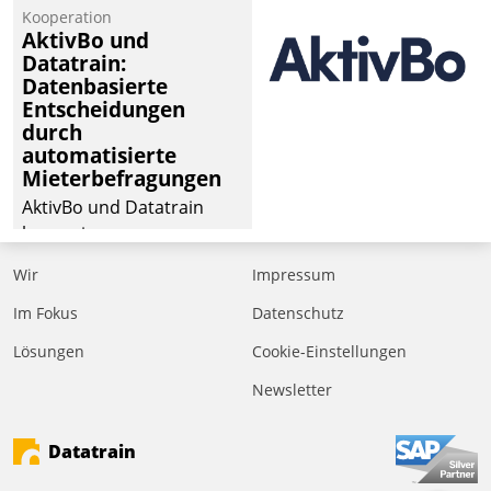
kommunale Wohnungsbauunternehmen daher
Kooperation
gemeinsam mit der Berliner Datatrain GmbH den
AktivBo und
Datatrain:
Teilprozess der Objektsanierung digitalisiert.
Datenbasierte
Entscheidungen
durch
automatisierte
Mieterbefragungen
AktivBo und Datatrain
kooperieren –
Immobilienunternehmen
Wir
Impressum
profitieren: Die nahtlose
Integration der Lösungen
Im Fokus
Datenschutz
von AktivBo und
Lösungen
Cookie-Einstellungen
Datatrain ermöglicht
Newsletter
automatisiert ausgelöste,
zielgerichtete
Mieterbefragungen – eine
Datatrain
starke Grundlage für