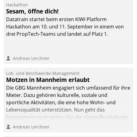
Hackathon
Sesam, öffne dich!
Datatrain startet beim ersten KIWI Platform
Hackathon am 10. und 11. September in einem von
drei PropTech-Teams und landet auf Platz 1.
Andreas Lerchner
Lob- und Beschwerde-Management
Motzen in Mannheim erlaubt
Die GBG Mannheim engagiert sich umfassend für ihre
Mieter. Dazu gehören kulturelle, soziale und
sportliche Aktivitäten, die eine hohe Wohn- und
Lebensqualität unterstützen. Nun geht das
Engagement noch weiter: Für die zügige Bearbeitung
von Beschwerden – oder Lob – richtet das
Andreas Lerchner
Unternehmen mit Datatrains Applikation fürs Lob-