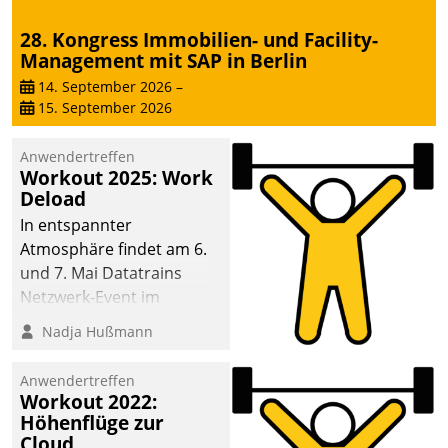
28. Kongress Immobilien- und Facility-
Management mit SAP in Berlin
14. September 2026
–
15. September 2026
Anwendertreffen
Workout 2025: Work
Deload
In entspannter
Atmosphäre findet am 6.
und 7. Mai Datatrains
Netzwerk-Event im
Kunden- und Partnerkreis
Nadja Hußmann
statt. Zentrale Frage: Wie
lassen sich
Anwendertreffen
Mammutprojekte
Workout 2022:
meistern und Workloads
Höhenflüge zur
Cloud
wuppen – bei zunehmend