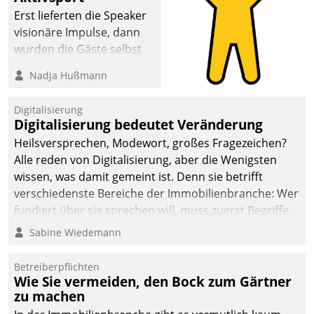
Erst lieferten die Speaker
visionäre Impulse, dann
wurden die Gäste selbst
aktiv und sammelten
Nadja Hußmann
methodisch
Vernetzungsideen fürs
Digitalisierung
Quartier. Dazwischen
Digitalisierung bedeutet Veränderung
zeigte Datatrain, was es
Heilsversprechen, Modewort, großes Fragezeichen?
Neues zu bieten hat.
Alle reden von Digitalisierung, aber die Wenigsten
wissen, was damit gemeint ist. Denn sie betrifft
verschiedenste Bereiche der Immobilienbranche: Wer
fundiert über sie sprechen will, muss zuerst Begriffe
klären. Ein Aspekt ist die betriebliche Optimierung:
Sabine Wiedemann
Moderne Softwarelösungen ermöglichen große
Einsparungen durch optimierte und automatisierte
Betreiberpflichten
Prozesse. Doch man darf nicht zu viel erwarten: Allein
Wie Sie vermeiden, den Bock zum Gärtner
zu machen
mit der Einführung einer neuen Software ist es nicht
getan. Die Digitalisierung erfordert von Unternehmen