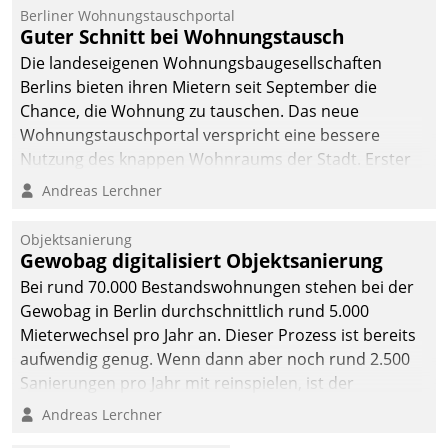
Berliner Wohnungstauschportal
Guter Schnitt bei Wohnungstausch
Die landeseigenen Wohnungsbaugesellschaften
Berlins bieten ihren Mietern seit September die
Chance, die Wohnung zu tauschen. Das neue
Wohnungstauschportal verspricht eine bessere
Nutzung des knappen Wohnraums der Stadt. Erster
Anwendungsfall für Datatrains Lösung API-Hub mit
Andreas Lerchner
Schnittstellen zu den ERP-Systemen der
Unternehmen.
Objektsanierung
Gewobag digitalisiert Objektsanierung
Bei rund 70.000 Bestandswohnungen stehen bei der
Gewobag in Berlin durchschnittlich rund 5.000
Mieterwechsel pro Jahr an. Dieser Prozess ist bereits
aufwendig genug. Wenn dann aber noch rund 2.500
Sanierungen pro Jahr mit reinspielen, ist der
Betreuungs- und Organisationsaufwand immens. Im
Andreas Lerchner
Rahmen ihrer Digitalisierungsstrategie hat das