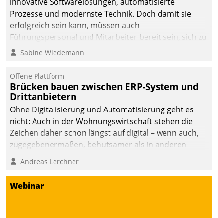
innovative Softwarelösungen, automatisierte
Prozesse und modernste Technik. Doch damit sie
erfolgreich sein kann, müssen auch
Führungspersonal und Mitarbeiter bereit sein, sich zu
verändern und anzupassen, sonst werden sie an ihr
Sabine Wiedemann
scheitern.
Offene Plattform
Brücken bauen zwischen ERP-System und
Drittanbietern
Ohne Digitalisierung und Automatisierung geht es
nicht: Auch in der Wohnungswirtschaft stehen die
Zeichen daher schon längst auf digital – wenn auch,
zugegebenermaßen, behutsamer als in anderen
Branchen.
Andreas Lerchner
Webinar