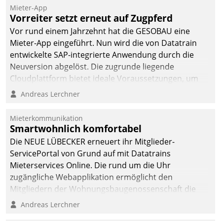
Mieter-App
Vorreiter setzt erneut auf Zugpferd
Vor rund einem Jahrzehnt hat die GESOBAU eine
Mieter-App eingeführt. Nun wird die von Datatrain
entwickelte SAP-integrierte Anwendung durch die
Neuversion abgelöst. Die zugrunde liegende
Cloudplattform bietet ideale Voraussetzungen, um
die Funktionalität der App zu erweitern und weitere
Andreas Lerchner
innovative Apps, auch von Drittanbietern, in SAP zu
integrieren.
Mieterkommunikation
Smartwohnlich komfortabel
Die NEUE LÜBECKER erneuert ihr Mitglieder-
ServicePortal von Grund auf mit Datatrains
Mieterservices Online. Die rund um die Uhr
zugängliche Webapplikation ermöglicht den
Mitgliedern der Wohnungs­bau­genossenschaft die
Kontaktaufnahme per Smartphone, Tablet oder PC.
Andreas Lerchner