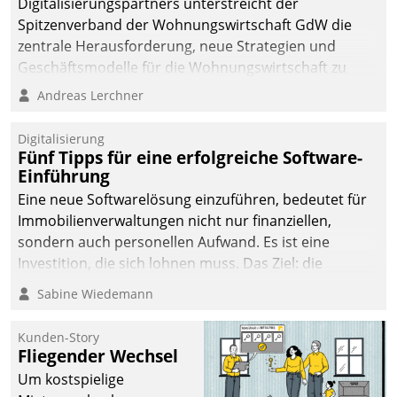
Digitalisierungspartners unterstreicht der
Spitzenverband der Wohnungswirtschaft GdW die
zentrale Herausforderung, neue Strategien und
Geschäftsmodelle für die Wohnungswirtschaft zu
entwickeln.
Andreas Lerchner
Digitalisierung
Fünf Tipps für eine erfolgreiche Software-
Einführung
Eine neue Softwarelösung einzuführen, bedeutet für
Immobilienverwaltungen nicht nur finanziellen,
sondern auch personellen Aufwand. Es ist eine
Investition, die sich lohnen muss. Das Ziel: die
nachhaltige Optimierung der Geschäftsabläufe. Damit
Sabine Wiedemann
dieses Ziel erreicht wird, sollten einige Grundregeln
befolgt werden.
Kunden-Story
Fliegender Wechsel
Um kostspielige