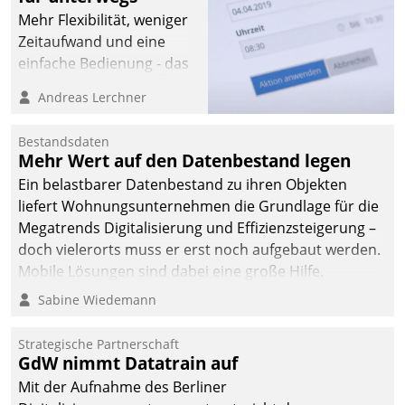
Mehr Flexibilität, weniger
Zeitaufwand und eine
einfache Bedienung - das
verspricht das aktuelle
Andreas Lerchner
Cockpit für mobile
Mitarbeiter von
Bestandsdaten
Datatrain. Die meravis
Mehr Wert auf den Datenbestand legen
Wohnungsbau- und
Ein belastbarer Datenbestand zu ihren Objekten
Immobilien GmbH hat
liefert Wohnungsunternehmen die Grundlage für die
sich dabei für den Betrieb
Megatrends Digitalisierung und Effizienzsteigerung –
der Lösung über die SAP
doch vielerorts muss er erst noch aufgebaut werden.
Cloud Platform
Mobile Lösungen sind dabei eine große Hilfe.
entschieden - als erstes
Sabine Wiedemann
Unternehmen am
Wohnungsmarkt.
Strategische Partnerschaft
GdW nimmt Datatrain auf
Mit der Aufnahme des Berliner