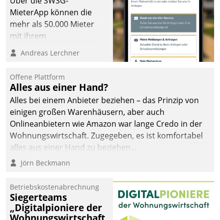
Über die SWSG-
MieterApp können die
mehr als 50.000 Mieter
mit ihrem
Wohnungsunternehmen
Andreas Lerchner
kommunizieren, auf dem
Laufenden bleiben, Daten
Offene Plattform
einsehen und ändern
Alles aus einer Hand?
oder
Alles bei einem Anbieter beziehen – das Prinzip von
Schadensmeldungen
einigen großen Warenhäusern, aber auch
abgeben – rund um die
Onlineanbietern wie Amazon war lange Credo in der
Uhr.
Wohnungswirtschaft. Zugegeben, es ist komfortabel
alles aus einer Hand zu beziehen...
Jörn Beckmann
Betriebskostenabrechnung
Siegerteams
„Digitalpioniere der
Wohnungswirtschaft