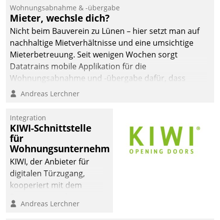
und Beschwerde-Management einen eigenen Kanal
Wohnungsabnahme & -übergabe
ein.
Mieter, wechsle dich?
Nicht beim Bauverein zu Lünen – hier setzt man auf
nachhaltige Mietverhältnisse und eine umsichtige
Mieterbetreuung. Seit wenigen Wochen sorgt
Datatrains mobile Applikation für die
Wohnungsabnahme und -übergabe dafür, dass
Mieter wohlgeordnet kommen und, so es sein muss,
Andreas Lerchner
gehen können.
Integration
KIWI-Schnittstelle
für
Wohnungsunternehmen
KIWI, der Anbieter für
digitalen Türzugang,
kooperiert mit dem
Beratungs- und
Andreas Lerchner
Softwareentwicklungshaus