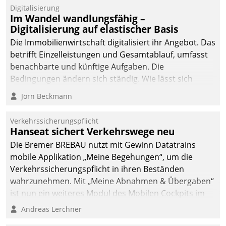
Datatrain.
Digitalisierung
Im Wandel wandlungsfähig –
Digitalisierung auf elastischer Basis
Die Immobilienwirtschaft digitalisiert ihr Angebot. Das
betrifft Einzelleistungen und Gesamtablauf, umfasst
benachbarte und künftige Aufgaben. Die
Bedingungen ändern sich ständig. Wie lässt sich
technisch die Kontrolle wahren und zugleich Freiraum
Jörn Beckmann
fürs Wachsen öffnen?
Verkehrssicherungspflicht
Hanseat sichert Verkehrswege neu
Die Bremer BREBAU nutzt mit Gewinn Datatrains
mobile Applikation „Meine Begehungen“, um die
Verkehrssicherungspflicht in ihren Beständen
wahrzunehmen. Mit „Meine Abnahmen & Übergaben“
ist nun ein weiteres Modul des Mobilen Cockpits im
Einsatz.
Andreas Lerchner