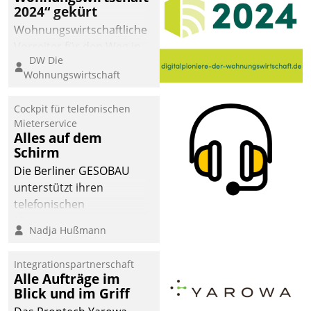
2024“ gekürt
Wohnungswirtschaftliche
Vorreiter für den Weg in
DW Die
eine digitale Zukunft zu
Wohnungswirtschaft
finden, ist das Ziel des
Awards „Digitalpioniere
Cockpit für telefonischen
der
Mieterservice
Wohnungswirtschaft“.
Alles auf dem
Bewerben können sich
Schirm
dafür ein Team
Die Berliner GESOBAU
bestehend aus
unterstützt ihren
Wohnungsunternehmen
telefonischen
und PropTech.
Mieterservice mit einem
Nadja Hußmann
digitalen Cockpit, das
situationsbezogen
Integrationspartnerschaft
passende Fragen und
Alle Aufträge im
Schlagworte auswirft.
Blick und im Griff
Eine intuitive