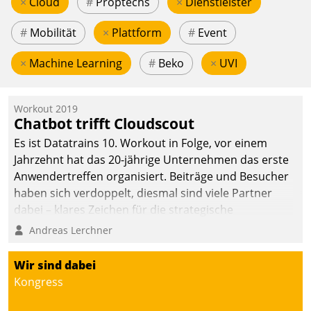
×
Cloud
#
Proptechs
×
Dienstleister
#
Mobilität
×
Plattform
#
Event
×
Machine Learning
#
Beko
×
UVI
Workout 2019
Chatbot trifft Cloudscout
Es ist Datatrains 10. Workout in Folge, vor einem
Jahrzehnt hat das 20-jährige Unternehmen das erste
Anwendertreffen organisiert. Beiträge und Besucher
haben sich verdoppelt, diesmal sind viele Partner
dabei – klares Zeichen für die strategische
Fokussierung auf den Kunden.
Andreas Lerchner
Wir sind dabei
Kongress