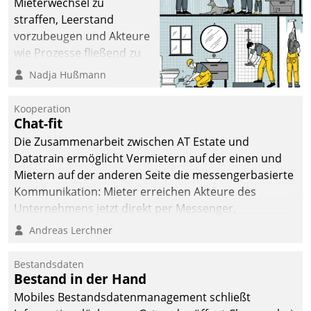
Mieterwechsel zu
straffen, Leerstand
vorzubeugen und Akteure
wie Prozesse fließend zu
vernetzen, nutzt die
Nadja Hußmann
Berliner Gewobag seit
Jahresbeginn eine
Kooperation
Überblick, Einsicht und
Chat-fit
Eingriff bietende Lösung.
Die Zusammenarbeit zwischen AT Estate und
Zur Entwicklung setzte
Datatrain ermöglicht Vermietern auf der einen und
man auf
Mietern auf der anderen Seite die messengerbasierte
Cloudtechnologie,
Kommunikation: Mieter erreichen Akteure des
bewährte und Startup-
Unternehmens jetzt direkt per Messenger,
Partner sowie erstmals
Mitarbeiter oder Dienstleister empfangen oder
Andreas Lerchner
agile Projektmethoden.
versenden die Nachrichten via Cockpit.
Bestandsdaten
Bestand in der Hand
Mobiles Bestandsdatenmanagement schließt