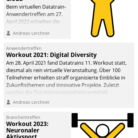
anspruchsvollen
Beim virtuellen Datatrain-
Aufgaben und
Anwendertreffen am 27.
abnehmendem
April 2022 erhielten die
Nachwuchs?
Teilnehmerinnen und
Andreas Lerchner
Teilnehmer kurzweilige
Einblicke in innovative
Anwendertreffen
Cloud-Strategien und -
Workout 2021: Digital Diversity
Lösungen mit hohem
Am 28. April 2021 fand Datatrains 11. Workout statt,
Zukunftspotenzial.
diesmal als rein virtuelle Veranstaltung. Über 100
Teilnehmer erhielten straff organisierte Einblicke in
Zukunftsthemen und innovative Projekte. Zuletzt
wurden die Top-Interessengebiete ermittelt.
Andreas Lerchner
Branchentreffen
Workout 2023:
Neuronaler
Aktivsport