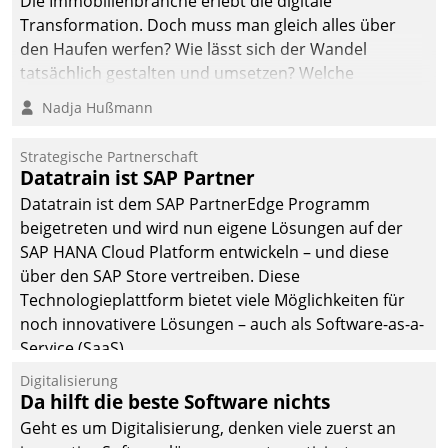
Die Immobilienbranche erlebt die digitale
automatisiert, vollständig
Transformation. Doch muss man gleich alles über
und auf Wunsch über
den Haufen werfen? Wie lässt sich der Wandel
mehrere zuvor
tatsächlich gestalten und umsetzen? Welche
festgelegte
Argumente zählen wirklich?
Nadja Hußmann
Kommunikationswege bei
den Empfängern ein.
Strategische Partnerschaft
Datatrain ist SAP Partner
Datatrain ist dem SAP PartnerEdge Programm
beigetreten und wird nun eigene Lösungen auf der
SAP HANA Cloud Platform entwickeln – und diese
über den SAP Store vertreiben. Diese
Technologieplattform bietet viele Möglichkeiten für
noch innovativere Lösungen – auch als Software-as-a-
Service (SaaS).
Digitalisierung
Da hilft die beste Software nichts
Geht es um Digitalisierung, denken viele zuerst an