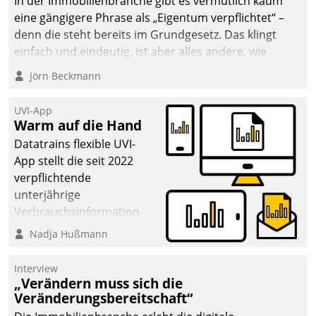
In der Immobilienbranche gibt es vermutlich kaum
die Bereitschaft, sich zu überprüfen, zu hinterfragen
eine gängigere Phrase als „Eigentum verpflichtet“ –
und zu verändern.
denn die steht bereits im Grundgesetz. Das klingt
einfach und eindeutig, ist aber alles andere, wie
Branchenbeschäftigte wissen. Denn mit der
Jörn Beckmann
Verantwortung folgen Verpflichtungen.
UVI-App
Warm auf die Hand
Datatrains flexible UVI-
App stellt die seit 2022
verpflichtende
unterjährige
Verbrauchsinformation
schnell, zuverlässig und
Nadja Hußmann
leicht bekömmlich bereit:
Die monatlichen
Interview
Mitteilungen zum
„Verändern muss sich die
Veränderungsbereitschaft“
Heizungs- und
Wasserverbrauch gehen