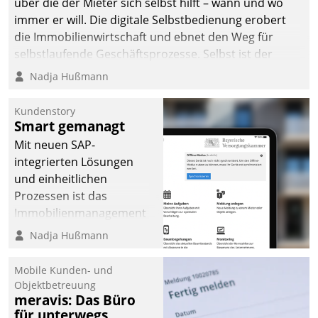
über die der Mieter sich selbst hilft – wann und wo
immer er will. Die digitale Selbstbedienung erobert
die Immobilienwirtschaft und ebnet den Weg für
selbstlaufende Geschäftsprozesse. Selbst ist der
Kunde und smart der Serviceanbieter.
Nadja Hußmann
Kundenstory
Smart gemanagt
Mit neuen SAP-
integrierten Lösungen
und einheitlichen
Prozessen ist das
Immobilienmanagement
der Bayerischen
Nadja Hußmann
Versorgungskammer im
Ressort Kapitalanlage für
Mobile Kunden- und
künftige Aufgaben und
Objektbetreuung
meravis: Das Büro
Herausforderungen
für unterwegs
gerüstet.