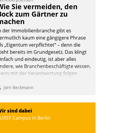
eilnehmer kurzweilige Einblicke in
Wie Sie vermeiden, den
nnovative Cloud-Strategien und -
Bock zum Gärtner zu
ösungen mit hohem Zukunftspotenzial.
machen
n der Immobilienbranche gibt es
ermutlich kaum eine gängigere Phrase
ls „Eigentum verpflichtet“ – denn die
Andreas Lerchner
teht bereits im Grundgesetz. Das klingt
infach und eindeutig, ist aber alles
ndere, wie Branchenbeschäftigte wissen.
enn mit der Verantwortung folgen
erpflichtungen.
Jörn Beckmann
ir sind dabei
UREF Campus in Berlin