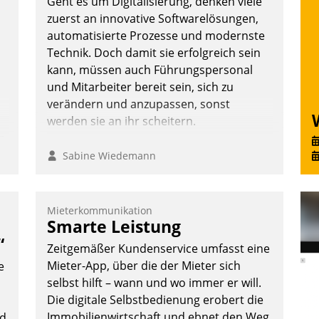
Geht es um Digitalisierung, denken viele
zuerst an innovative Softwarelösungen,
automatisierte Prozesse und modernste
Technik. Doch damit sie erfolgreich sein
kann, müssen auch Führungspersonal
und Mitarbeiter bereit sein, sich zu
verändern und anzupassen, sonst
werden sie an ihr scheitern.
n
Sabine Wiedemann
Mieterkommunikation
Smarte Leistung
“
Zeitgemäßer Kundenservice umfasst eine
Mieter-App, über die der Mieter sich
e
selbst hilft – wann und wo immer er will.
Die digitale Selbstbedienung erobert die
Immobilienwirtschaft und ebnet den Weg
nd