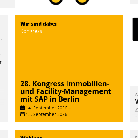
I
a
V
Wir sind dabei
D
Kongress
N
or
n
en
28. Kongress Immobilien-
und Facility-Management
A
mit SAP in Berlin
14. September 2026
–
15. September 2026
B
A
e
B