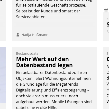
für selbstlaufende Geschäftsprozesse.
Selbst ist der Kunde und smart der
Serviceanbieter.
K
M
Nadja Hußmann
e
I
V
Bestandsdaten
S
K
Mehr Wert auf den
H
Datenbestand legen
M
D
Ein belastbarer Datenbestand zu ihren
d
Objekten liefert Wohnungsunternehmen
W
die Grundlage für die Megatrends
H
Digitalisierung und Effizienzsteigerung –
G
doch vielerorts muss er erst noch
W
aufgebaut werden. Mobile Lösungen sind
dabei eine große Hilfe.