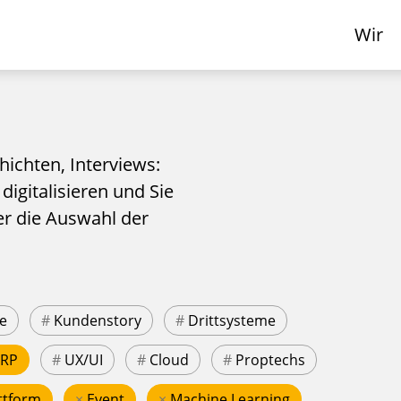
Wir
hichten, Interviews:
 digitalisieren und Sie
er die Auswahl der
e
#
Kundenstory
#
Drittsysteme
ERP
#
UX/UI
#
Cloud
#
Proptechs
ttform
×
Event
×
Machine Learning