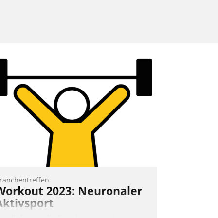
ranchentreffen
Workout 2023: Neuronaler
Aktivsport
rst lieferten die Speaker visionäre