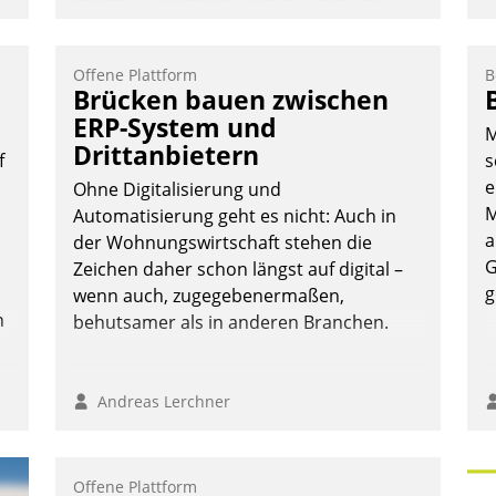
straffen, Leerstand vorzubeugen und
Akteure wie Prozesse fließend zu
vernetzen, nutzt die Berliner Gewobag
Offene Plattform
B
seit Jahresbeginn eine Überblick, Einsicht
Brücken bauen zwischen
und Eingriff bietende Lösung. Zur
ERP-System und
M
Entwicklung setzte man auf
Drittanbietern
f
s
Cloudtechnologie, bewährte und Startup-
e
Partner sowie erstmals agile
Ohne Digitalisierung und
M
Projektmethoden.
Automatisierung geht es nicht: Auch in
a
der Wohnungswirtschaft stehen die
Nadja Hußmann
G
Zeichen daher schon längst auf digital –
g
wenn auch, zugegebenermaßen,
n
behutsamer als in anderen Branchen.
Andreas Lerchner
Offene Plattform