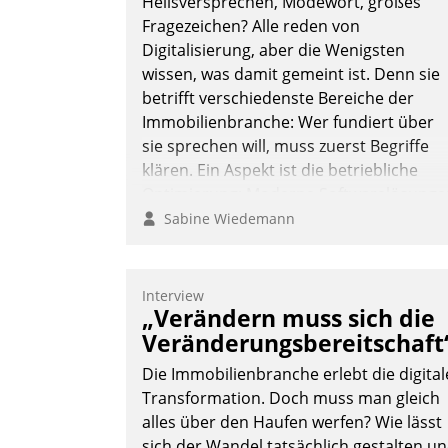
Heilsversprechen, Modewort, großes
Fragezeichen? Alle reden von
Digitalisierung, aber die Wenigsten
wissen, was damit gemeint ist. Denn sie
betrifft verschiedenste Bereiche der
Immobilienbranche: Wer fundiert über
sie sprechen will, muss zuerst Begriffe
klären. Ein Aspekt ist die betriebliche
Optimierung: Moderne Softwarelösunge
ermöglichen große Einsparungen durch
Sabine Wiedemann
optimierte und automatisierte Prozesse.
Doch man darf nicht zu viel erwarten:
Allein mit der Einführung einer neuen
Interview
„Verändern muss sich die
Software ist es nicht getan. Die
Digitalisierung erfordert von
Veränderungsbereitschaft
Unternehmen die Bereitschaft, sich zu
Die Immobilienbranche erlebt die digital
überprüfen, zu hinterfragen und zu
Transformation. Doch muss man gleich
verändern.
alles über den Haufen werfen? Wie lässt
sich der Wandel tatsächlich gestalten u