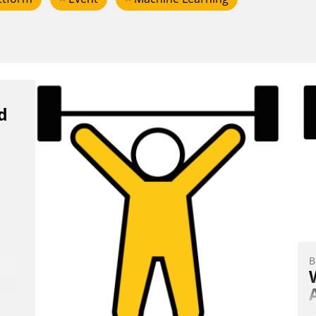
d
B
E