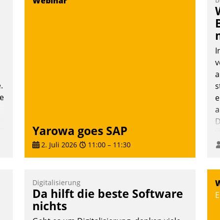
Webinar
T
i
L
I
v
a
.
s
te
e
a
D
Yarowa goes SAP
V
2. Juli 2026
11:00
–
11:30
Digitalisierung
W
Da hilft die beste Software
E
nichts