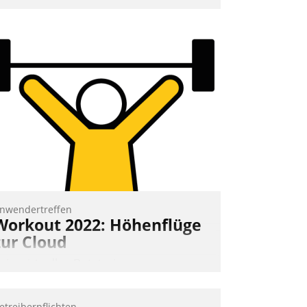
mpulse, dann wurden die Gäste selbst
ktiv und sammelten methodisch
ernetzungsideen fürs Quartier.
azwischen zeigte Datatrain, was es
eues zu bieten hat.
Nadja Hußmann
nwendertreffen
Workout 2022: Höhenflüge
zur Cloud
eim virtuellen Datatrain-
nwendertreffen am 27. April 2022
rhielten die Teilnehmerinnen und
etreiberpflichten