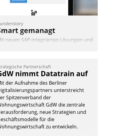
undenstory
Smart gemanagt
it neuen SAP-integrierten Lösungen und
inheitlichen Prozessen ist das
mmobilienmanagement der Bayerischen
ersorgungskammer im Ressort
trategische Partnerschaft
apitalanlage für künftige Aufgaben und
GdW nimmt Datatrain auf
erausforderungen gerüstet.
it der Aufnahme des Berliner
igitalisierungspartners unterstreicht
er Spitzenverband der
ohnungswirtschaft GdW die zentrale
erausforderung, neue Strategien und
Nadja Hußmann
eschäftsmodelle für die
ohnungswirtschaft zu entwickeln.