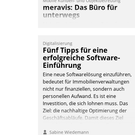
Mobile Kunden- und Objektbetreuung
meravis: Das Büro für
unterwegs
Mehr Flexibilität, weniger Zeitaufwand
und eine einfache Bedienung - das
verspricht das aktuelle Cockpit für mobil
Digitalisierung
Mitarbeiter von Datatrain. Die meravis
Fünf Tipps für eine
Wohnungsbau- und Immobilien GmbH
erfolgreiche Software-
hat sich dabei für den Betrieb der Lösun
Einführung
über die SAP Cloud Platform entschiede
Eine neue Softwarelösung einzuführen,
- als erstes Unternehmen am
bedeutet für Immobilienverwaltungen
Wohnungsmarkt.
nicht nur finanziellen, sondern auch
Andreas Lerchner
personellen Aufwand. Es ist eine
Investition, die sich lohnen muss. Das
Ziel: die nachhaltige Optimierung der
Geschäftsabläufe. Damit dieses Ziel
erreicht wird, sollten einige Grundregeln
befolgt werden.
Sabine Wiedemann