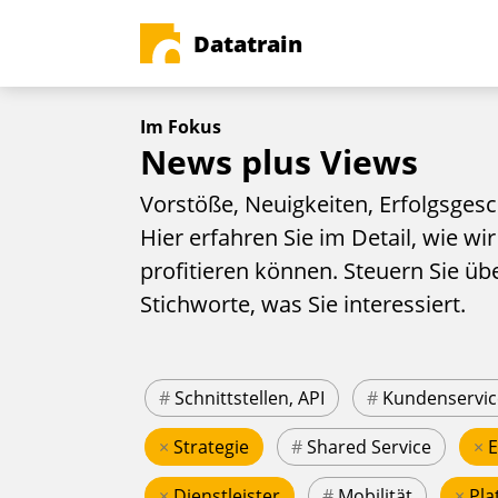
Datatrain
Im Fokus
News plus Views
Vorstöße, Neuigkeiten, Erfolgsgesc
Hier erfahren Sie im Detail, wie wir
profitieren können. Steuern Sie üb
Stichworte, was Sie interessiert.
#
Schnittstellen, API
#
Kundenservic
×
Strategie
#
Shared Service
×
×
Dienstleister
#
Mobilität
×
Pla