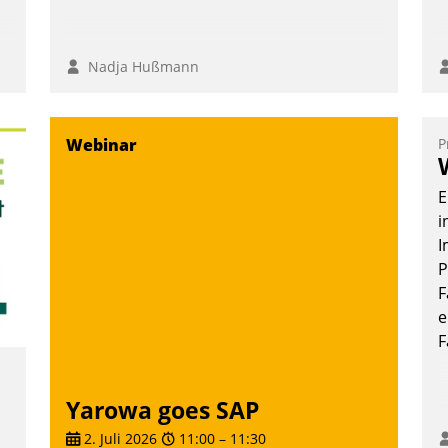
Nadja Hußmann
Webinar
P
E
i
I
P
F
e
F
Yarowa goes SAP
2. Juli 2026
11:00
–
11:30