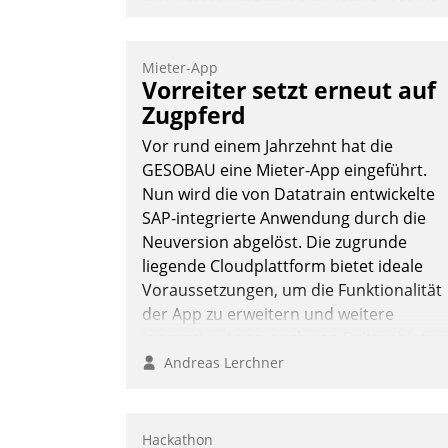
gekürt
Wohnungswirtschaftliche Vorreiter für
Mieter-App
den Weg in eine digitale Zukunft zu
Vorreiter setzt erneut auf
finden, ist das Ziel des Awards
Zugpferd
„Digitalpioniere der
Vor rund einem Jahrzehnt hat die
Wohnungswirtschaft“. Bewerben könne
GESOBAU eine Mieter-App eingeführt.
sich dafür ein Team bestehend aus
Nun wird die von Datatrain entwickelte
Wohnungsunternehmen und PropTech.
SAP-integrierte Anwendung durch die
DW Die Wohnungswirtschaft
Neuversion abgelöst. Die zugrunde
liegende Cloudplattform bietet ideale
Voraussetzungen, um die Funktionalität
der App zu erweitern und weitere
innovative Apps, auch von Drittanbieter
in SAP zu integrieren.
Andreas Lerchner
Hackathon