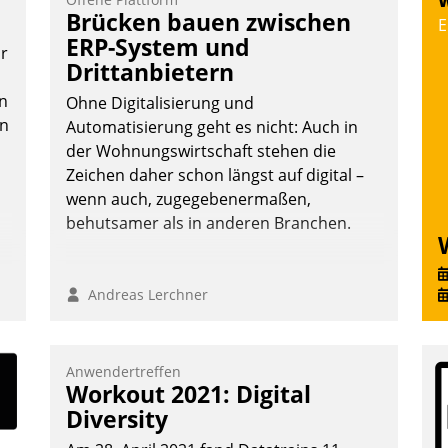
W
Vernetzungsideen fürs Quartier.
Brücken bauen zwischen
E
Dazwischen zeigte Datatrain, was es
ERP-System und
or
Neues zu bieten hat.
Drittanbietern
n
Ohne Digitalisierung und
en
Automatisierung geht es nicht: Auch in
der Wohnungswirtschaft stehen die
Nadja Hußmann
Zeichen daher schon längst auf digital –
wenn auch, zugegebenermaßen,
behutsamer als in anderen Branchen.
Andreas Lerchner
Anwendertreffen
Workout 2021: Digital
Diversity