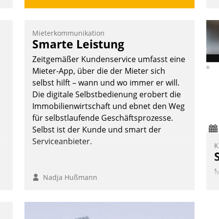
Mieterkommunikation
Smarte Leistung
Zeitgemäßer Kundenservice umfasst eine
Mieter-App, über die der Mieter sich
n
selbst hilft – wann und wo immer er will.
Die digitale Selbstbedienung erobert die
Immobilienwirtschaft und ebnet den Weg
für selbstlaufende Geschäftsprozesse.
Selbst ist der Kunde und smart der
Serviceanbieter.
K
n,
M
Nadja Hußmann
e
I
V
K