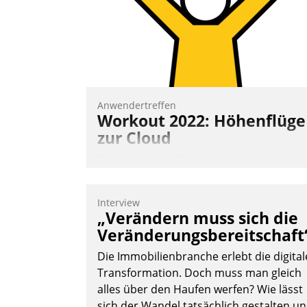
Anwendertreffen
Workout 2022: Höhenflüge
zur Cloud
Beim virtuellen Datatrain-
Anwendertreffen am 27. April 2022
erhielten die Teilnehmerinnen und
Interview
Teilnehmer kurzweilige Einblicke in
„Verändern muss sich die
innovative Cloud-Strategien und -
Veränderungsbereitschaft
Lösungen mit hohem Zukunftspotenzial.
Die Immobilienbranche erlebt die digital
Transformation. Doch muss man gleich
alles über den Haufen werfen? Wie lässt
sich der Wandel tatsächlich gestalten u