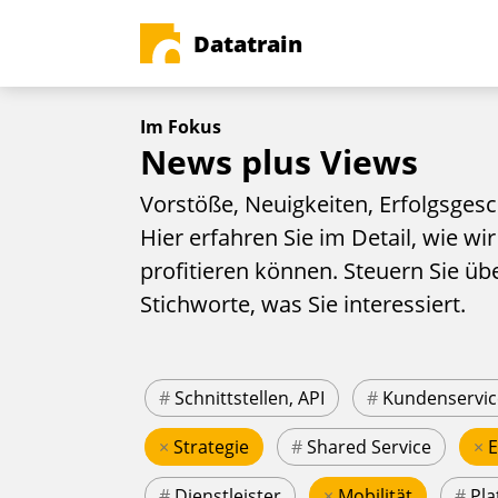
Datatrain
Im Fokus
News plus Views
Vorstöße, Neuigkeiten, Erfolgsgesc
Hier erfahren Sie im Detail, wie wir
profitieren können. Steuern Sie üb
Stichworte, was Sie interessiert.
#
Schnittstellen, API
#
Kundenservic
×
Strategie
#
Shared Service
×
#
Dienstleister
×
Mobilität
#
Pla