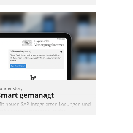
undenstory
Smart gemanagt
it neuen SAP-integrierten Lösungen und
inheitlichen Prozessen ist das
mmobilienmanagement der Bayerischen
ersorgungskammer im Ressort
apitalanlage für künftige Aufgaben und