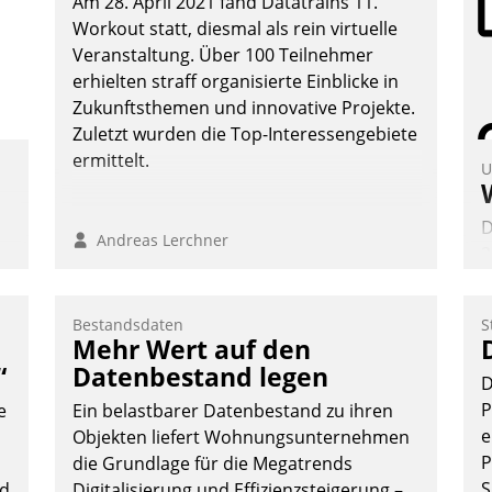
Am 28. April 2021 fand Datatrains 11.
Workout statt, diesmal als rein virtuelle
Veranstaltung. Über 100 Teilnehmer
erhielten straff organisierte Einblicke in
Zukunftsthemen und innovative Projekte.
Zuletzt wurden die Top-Interessengebiete
ermittelt.
U
D
Andreas Lerchner
2
V
z
Bestandsdaten
S
D
Mehr Wert auf den
H
“
Datenbestand legen
D
a
P
e
Ein belastbarer Datenbestand zu ihren
W
e
Objekten liefert Wohnungsunternehmen
K
P
die Grundlage für die Megatrends
E
S
nd
Digitalisierung und Effizienzsteigerung –