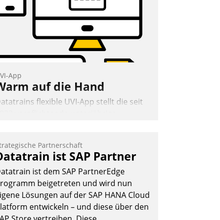
VI-App
Warm auf die Hand
atatrains flexible UVI-App stellt die seit
022 verpflichtende unterjährige
erbrauchsinformation schnell,
uverlässig und leicht bekömmlich bereit:
trategische Partnerschaft
ie monatlichen Mitteilungen zum
Datatrain ist SAP Partner
eizungs- und Wasserverbrauch gehen
atatrain ist dem SAP PartnerEdge
utomatisiert, vollständig und auf
rogramm beigetreten und wird nun
unsch über mehrere zuvor festgelegte
igene Lösungen auf der SAP HANA Cloud
ommunikationswege bei den
latform entwickeln – und diese über den
mpfängern ein.
AP Store vertreiben. Diese