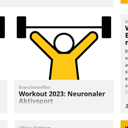
B
I
v
a
s
e
a
Branchentreffen
Workout 2023: Neuronaler
D
V
Aktivsport
Erst lieferten die Speaker visionäre
Impulse, dann wurden die Gäste selbst
aktiv und sammelten methodisch
Offene Plattform