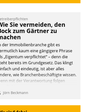
etreiberpflichten
Wie Sie vermeiden, den
Bock zum Gärtner zu
machen
n der Immobilienbranche gibt es
ermutlich kaum eine gängigere Phrase
ls „Eigentum verpflichtet“ – denn die
teht bereits im Grundgesetz. Das klingt
infach und eindeutig, ist aber alles
ndere, wie Branchenbeschäftigte wissen.
enn mit der Verantwortung folgen
erpflichtungen.
Jörn Beckmann