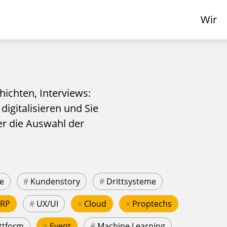
Wir
hichten, Interviews:
 digitalisieren und Sie
er die Auswahl der
e
#
Kundenstory
#
Drittsysteme
ERP
#
UX/UI
×
Cloud
×
Proptechs
ttform
×
Event
#
Machine Learning