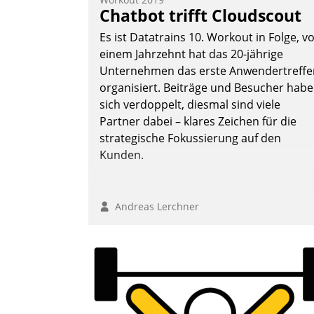
Frage: Wie lassen sich Mammutprojekte
Chatbot trifft Cloudscout
meistern und Workloads wuppen – bei
Es ist Datatrains 10. Workout in Folge, v
zunehmend anspruchsvollen Aufgaben
einem Jahrzehnt hat das 20-jährige
und abnehmendem Nachwuchs?
Unternehmen das erste Anwendertreffe
organisiert. Beiträge und Besucher hab
sich verdoppelt, diesmal sind viele
Nadja Hußmann
Partner dabei – klares Zeichen für die
strategische Fokussierung auf den
Kunden.
Andreas Lerchner