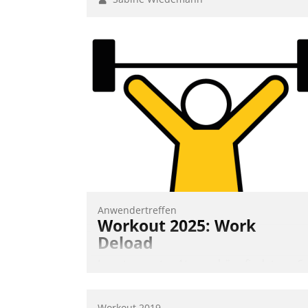
Anwendertreffen
Workout 2025: Work
Deload
In entspannter Atmosphäre findet am 6.
und 7. Mai Datatrains Netzwerk-Event im
Kunden- und Partnerkreis statt. Zentrale
Workout 2019