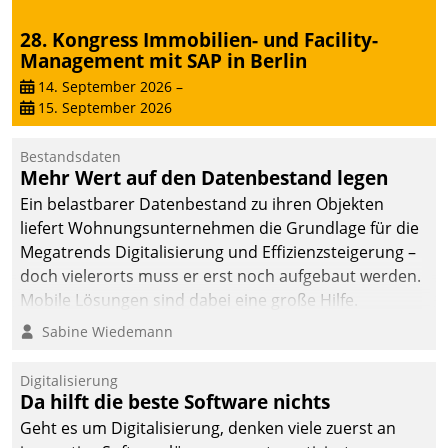
die Bereitschaft, sich zu überprüfen, zu hinterfragen
28. Kongress Immobilien- und Facility-
und zu verändern.
Management mit SAP in Berlin
14. September 2026
–
15. September 2026
Bestandsdaten
Mehr Wert auf den Datenbestand legen
Ein belastbarer Datenbestand zu ihren Objekten
liefert Wohnungsunternehmen die Grundlage für die
Megatrends Digitalisierung und Effizienzsteigerung –
doch vielerorts muss er erst noch aufgebaut werden.
Mobile Lösungen sind dabei eine große Hilfe.
Sabine Wiedemann
Digitalisierung
Da hilft die beste Software nichts
Geht es um Digitalisierung, denken viele zuerst an