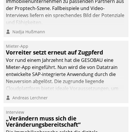
Immobilienunternehmen zu passenden Partnern aus
der Proptech-Szene. Fallbeispiele und Video-
Interviews liefern ein sprechendes Bild der Potenziale
und Fähigkeiten.
Nadja Hußmann
Mieter-App
Vorreiter setzt erneut auf Zugpferd
Vor rund einem Jahrzehnt hat die GESOBAU eine
Mieter-App eingeführt. Nun wird die von Datatrain
entwickelte SAP-integrierte Anwendung durch die
Neuversion abgelöst. Die zugrunde liegende
Cloudplattform bietet ideale Voraussetzungen, um
die Funktionalität der App zu erweitern und weitere
Andreas Lerchner
innovative Apps, auch von Drittanbietern, in SAP zu
integrieren.
Interview
„Verändern muss sich die
Veränderungsbereitschaft“