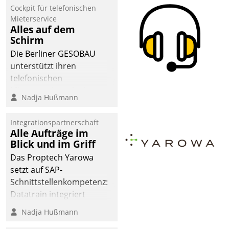
Cockpit für telefonischen
Mieterservice
Alles auf dem
Schirm
Die Berliner GESOBAU
unterstützt ihren
telefonischen
Mieterservice mit einem
Nadja Hußmann
digitalen Cockpit, das
situationsbezogen
Integrationspartnerschaft
passende Fragen und
Alle Aufträge im
Schlagworte auswirft.
Blick und im Griff
Eine intuitive
Das Proptech Yarowa
Dialogführung ermöglicht
setzt auf SAP-
dem externen
Schnittstellenkompetenz:
Serviceteam, Anrufe von
Datatrain integriert
Mietenden zügiger und
Yarowas Portal zur
Nadja Hußmann
effizienter zu bearbeiten.
Vergabe und Verwaltung