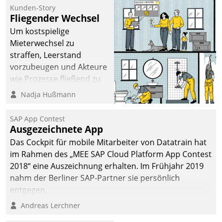
kommunale Wohnungsbauunternehmen daher
Kunden-Story
gemeinsam mit der Berliner Datatrain GmbH den
Fliegender Wechsel
Teilprozess der Objektsanierung digitalisiert.
Um kostspielige
Mieterwechsel zu
straffen, Leerstand
vorzubeugen und Akteure
wie Prozesse fließend zu
vernetzen, nutzt die
Nadja Hußmann
Berliner Gewobag seit
Jahresbeginn eine
SAP App Contest
Überblick, Einsicht und
Ausgezeichnete App
Eingriff bietende Lösung.
Das Cockpit für mobile Mitarbeiter von Datatrain hat
Zur Entwicklung setzte
im Rahmen des „MEE SAP Cloud Platform App Contest
man auf
2018“ eine Auszeichnung erhalten. Im Frühjahr 2019
Cloudtechnologie,
nahm der Berliner SAP-Partner sie persönlich
bewährte und Startup-
entgegen.
Partner sowie erstmals
Andreas Lerchner
agile Projektmethoden.