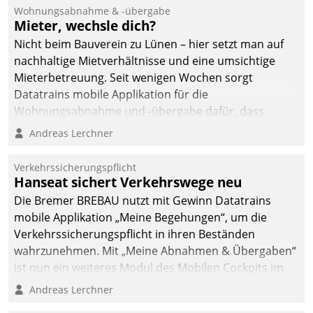
und Beschwerde-Management einen eigenen Kanal
Wohnungsabnahme & -übergabe
ein.
Mieter, wechsle dich?
Nicht beim Bauverein zu Lünen – hier setzt man auf
nachhaltige Mietverhältnisse und eine umsichtige
Mieterbetreuung. Seit wenigen Wochen sorgt
Datatrains mobile Applikation für die
Wohnungsabnahme und -übergabe dafür, dass
Mieter wohlgeordnet kommen und, so es sein muss,
Andreas Lerchner
gehen können.
Verkehrssicherungspflicht
Hanseat sichert Verkehrswege neu
Die Bremer BREBAU nutzt mit Gewinn Datatrains
mobile Applikation „Meine Begehungen“, um die
Verkehrssicherungspflicht in ihren Beständen
wahrzunehmen. Mit „Meine Abnahmen & Übergaben“
ist nun ein weiteres Modul des Mobilen Cockpits im
Einsatz.
Andreas Lerchner