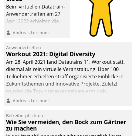
Beim virtuellen Datatrain-
Anwendertreffen am 27.
April 2022 erhielten die
Teilnehmerinnen und
Andreas Lerchner
Teilnehmer kurzweilige
Einblicke in innovative
Anwendertreffen
Cloud-Strategien und -
Workout 2021: Digital Diversity
Lösungen mit hohem
Am 28. April 2021 fand Datatrains 11. Workout statt,
Zukunftspotenzial.
diesmal als rein virtuelle Veranstaltung. Über 100
Teilnehmer erhielten straff organisierte Einblicke in
Zukunftsthemen und innovative Projekte. Zuletzt
wurden die Top-Interessengebiete ermittelt.
Andreas Lerchner
Betreiberpflichten
Wie Sie vermeiden, den Bock zum Gärtner
zu machen