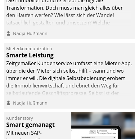
Die Immobilienbranche erlebt die digitale
Transformation. Doch muss man gleich alles über
den Haufen werfen? Wie lässt sich der Wandel
tatsächlich gestalten und umsetzen? Welche
Argumente zählen wirklich?
Nadja Hußmann
Mieterkommunikation
Smarte Leistung
Zeitgemäßer Kundenservice umfasst eine Mieter-App,
über die der Mieter sich selbst hilft – wann und wo
immer er will. Die digitale Selbstbedienung erobert
die Immobilienwirtschaft und ebnet den Weg für
selbstlaufende Geschäftsprozesse. Selbst ist der
Kunde und smart der Serviceanbieter.
Nadja Hußmann
Kundenstory
Smart gemanagt
Mit neuen SAP-