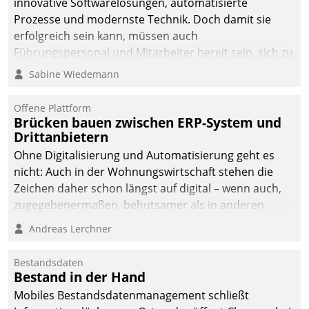
innovative Softwarelösungen, automatisierte
Prozesse und modernste Technik. Doch damit sie
erfolgreich sein kann, müssen auch
Führungspersonal und Mitarbeiter bereit sein, sich zu
verändern und anzupassen, sonst werden sie an ihr
Sabine Wiedemann
scheitern.
Offene Plattform
Brücken bauen zwischen ERP-System und
Drittanbietern
Ohne Digitalisierung und Automatisierung geht es
nicht: Auch in der Wohnungswirtschaft stehen die
Zeichen daher schon längst auf digital – wenn auch,
zugegebenermaßen, behutsamer als in anderen
Branchen.
Andreas Lerchner
Bestandsdaten
Bestand in der Hand
Mobiles Bestandsdatenmanagement schließt