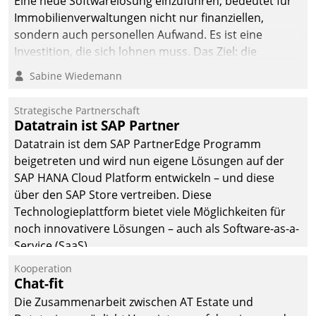
Eine neue Softwarelösung einzuführen, bedeutet für
Immobilienverwaltungen nicht nur finanziellen,
sondern auch personellen Aufwand. Es ist eine
Investition, die sich lohnen muss. Das Ziel: die
nachhaltige Optimierung der Geschäftsabläufe. Damit
Sabine Wiedemann
dieses Ziel erreicht wird, sollten einige Grundregeln
befolgt werden.
Strategische Partnerschaft
Datatrain ist SAP Partner
Datatrain ist dem SAP PartnerEdge Programm
beigetreten und wird nun eigene Lösungen auf der
SAP HANA Cloud Platform entwickeln – und diese
über den SAP Store vertreiben. Diese
Technologieplattform bietet viele Möglichkeiten für
noch innovativere Lösungen – auch als Software-as-a-
Service (SaaS).
Kooperation
Chat-fit
Die Zusammenarbeit zwischen AT Estate und