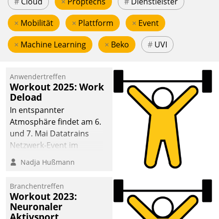
#
Cloud
×
Proptechs
#
Dienstleister
×
Mobilität
×
Plattform
×
Event
×
Machine Learning
×
Beko
#
UVI
Anwendertreffen
Workout 2025: Work
Deload
In entspannter
Atmosphäre findet am 6.
und 7. Mai Datatrains
Netzwerk-Event im
Kunden- und Partnerkreis
Nadja Hußmann
statt. Zentrale Frage: Wie
lassen sich
Branchentreffen
Mammutprojekte
Workout 2023:
meistern und Workloads
Neuronaler
Aktivsport
wuppen – bei zunehmend