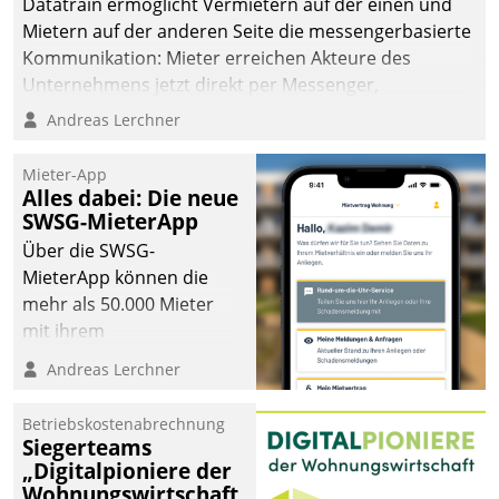
Datatrain ermöglicht Vermietern auf der einen und
Mietern auf der anderen Seite die messengerbasierte
Kommunikation: Mieter erreichen Akteure des
Unternehmens jetzt direkt per Messenger,
Mitarbeiter oder Dienstleister empfangen oder
Andreas Lerchner
versenden die Nachrichten via Cockpit.
Mieter-App
Alles dabei: Die neue
SWSG-MieterApp
Über die SWSG-
MieterApp können die
mehr als 50.000 Mieter
mit ihrem
Wohnungsunternehmen
Andreas Lerchner
kommunizieren, auf dem
Laufenden bleiben, Daten
Betriebskostenabrechnung
einsehen und ändern
Siegerteams
oder
„Digitalpioniere der
Wohnungswirtschaft
Schadensmeldungen