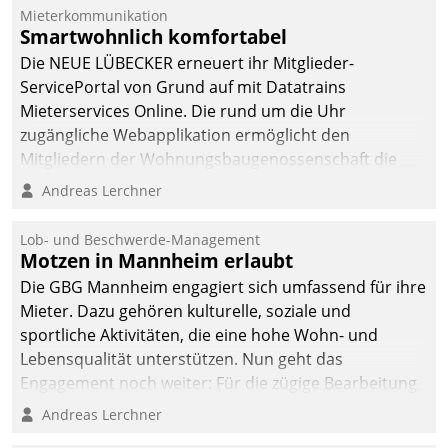
Die monatlichen
Mieterkommunikation
Mitteilungen zum
Smartwohnlich komfortabel
Heizungs- und
Die NEUE LÜBECKER erneuert ihr Mitglieder-
Wasserverbrauch gehen
ServicePortal von Grund auf mit Datatrains
automatisiert, vollständig
Mieterservices Online. Die rund um die Uhr
und auf Wunsch über
zugängliche Webapplikation ermöglicht den
mehrere zuvor
Mitgliedern der Wohnungs­bau­genossenschaft die
festgelegte
Kontaktaufnahme per Smartphone, Tablet oder PC.
Andreas Lerchner
Kommunikationswege bei
den Empfängern ein.
Lob- und Beschwerde-Management
Motzen in Mannheim erlaubt
Die GBG Mannheim engagiert sich umfassend für ihre
Mieter. Dazu gehören kulturelle, soziale und
sportliche Aktivitäten, die eine hohe Wohn- und
Lebensqualität unterstützen. Nun geht das
Engagement noch weiter: Für die zügige Bearbeitung
von Beschwerden – oder Lob – richtet das
Andreas Lerchner
Unternehmen mit Datatrains Applikation fürs Lob-