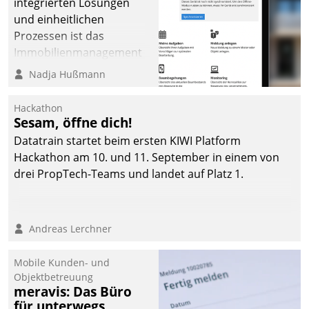
integrierten Lösungen
und einheitlichen
Prozessen ist das
Immobilienmanagement
der Bayerischen
Nadja Hußmann
Versorgungskammer im
Ressort Kapitalanlage für
Hackathon
künftige Aufgaben und
Sesam, öffne dich!
Herausforderungen
Datatrain startet beim ersten KIWI Platform
gerüstet.
Hackathon am 10. und 11. September in einem von
drei PropTech-Teams und landet auf Platz 1.
Andreas Lerchner
Mobile Kunden- und
Objektbetreuung
meravis: Das Büro
für unterwegs