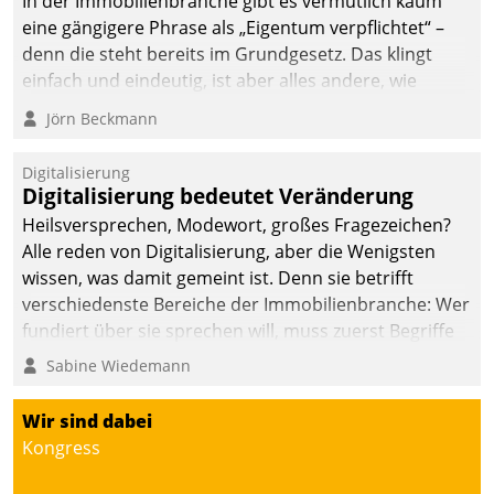
In der Immobilienbranche gibt es vermutlich kaum
eine gängigere Phrase als „Eigentum verpflichtet“ –
denn die steht bereits im Grundgesetz. Das klingt
einfach und eindeutig, ist aber alles andere, wie
Branchenbeschäftigte wissen. Denn mit der
Jörn Beckmann
Verantwortung folgen Verpflichtungen.
Digitalisierung
Digitalisierung bedeutet Veränderung
Heilsversprechen, Modewort, großes Fragezeichen?
Alle reden von Digitalisierung, aber die Wenigsten
wissen, was damit gemeint ist. Denn sie betrifft
verschiedenste Bereiche der Immobilienbranche: Wer
fundiert über sie sprechen will, muss zuerst Begriffe
klären. Ein Aspekt ist die betriebliche Optimierung:
Sabine Wiedemann
Moderne Softwarelösungen ermöglichen große
Einsparungen durch optimierte und automatisierte
Wir sind dabei
Prozesse. Doch man darf nicht zu viel erwarten: Allein
Kongress
mit der Einführung einer neuen Software ist es nicht
getan. Die Digitalisierung erfordert von Unternehmen