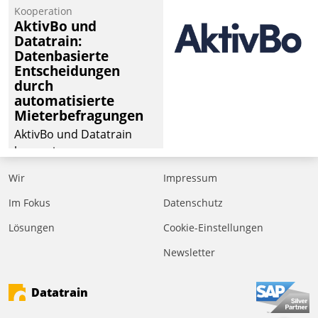
von Aufträgen der
Kooperation
operativen
AktivBo und
Instandhaltung in die
Datatrain:
Datenbasierte
SAP-Systemlandschaft
Entscheidungen
deutscher
durch
Wohnungsunternehmen
automatisierte
– und beschleunigt damit
Mieterbefragungen
den Weg vom
AktivBo und Datatrain
Mieteranliegen zum
kooperieren –
Dienstleisterauftrag.
Immobilienunternehmen
Wir
Impressum
profitieren: Die nahtlose
Integration der Lösungen
Im Fokus
Datenschutz
von AktivBo und
Lösungen
Cookie-Einstellungen
Datatrain ermöglicht
Newsletter
automatisiert ausgelöste,
zielgerichtete
Mieterbefragungen – eine
Datatrain
starke Grundlage für