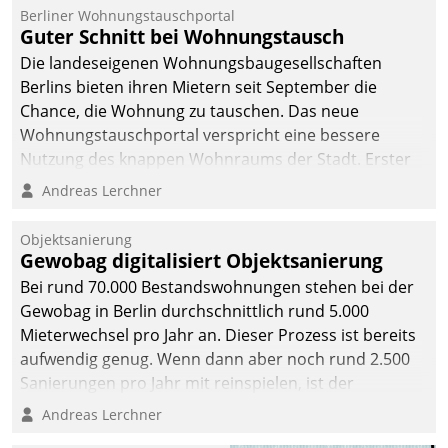
Berliner Wohnungstauschportal
Guter Schnitt bei Wohnungstausch
Die landeseigenen Wohnungsbaugesellschaften
Berlins bieten ihren Mietern seit September die
Chance, die Wohnung zu tauschen. Das neue
Wohnungstauschportal verspricht eine bessere
Nutzung des knappen Wohnraums der Stadt. Erster
Anwendungsfall für Datatrains Lösung API-Hub mit
Andreas Lerchner
Schnittstellen zu den ERP-Systemen der
Unternehmen.
Objektsanierung
Gewobag digitalisiert Objektsanierung
Bei rund 70.000 Bestandswohnungen stehen bei der
Gewobag in Berlin durchschnittlich rund 5.000
Mieterwechsel pro Jahr an. Dieser Prozess ist bereits
aufwendig genug. Wenn dann aber noch rund 2.500
Sanierungen pro Jahr mit reinspielen, ist der
Betreuungs- und Organisationsaufwand immens. Im
Andreas Lerchner
Rahmen ihrer Digitalisierungsstrategie hat das