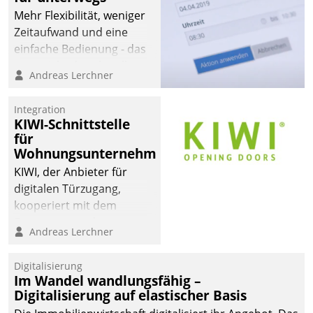
Mehr Flexibilität, weniger
Zeitaufwand und eine
einfache Bedienung - das
verspricht das aktuelle
Andreas Lerchner
Cockpit für mobile
Mitarbeiter von
Integration
Datatrain. Die meravis
KIWI-Schnittstelle
Wohnungsbau- und
für
Immobilien GmbH hat
Wohnungsunternehmen
sich dabei für den Betrieb
KIWI, der Anbieter für
der Lösung über die SAP
digitalen Türzugang,
Cloud Platform
kooperiert mit dem
entschieden - als erstes
Beratungs- und
Andreas Lerchner
Unternehmen am
Softwareentwicklungshaus
Wohnungsmarkt.
Datatrain.
Digitalisierung
Im Wandel wandlungsfähig –
Digitalisierung auf elastischer Basis