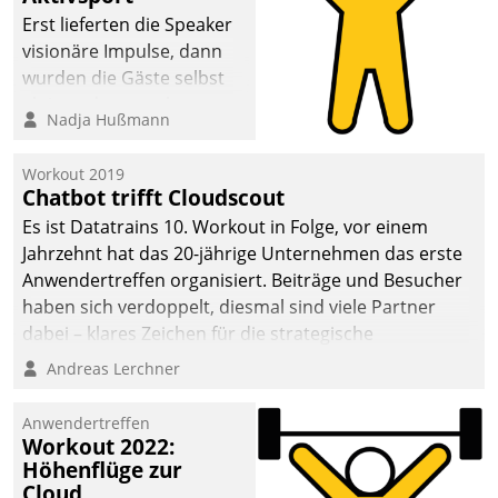
anspruchsvollen
Erst lieferten die Speaker
Aufgaben und
visionäre Impulse, dann
abnehmendem
wurden die Gäste selbst
Nachwuchs?
aktiv und sammelten
Nadja Hußmann
methodisch
Vernetzungsideen fürs
Workout 2019
Quartier. Dazwischen
Chatbot trifft Cloudscout
zeigte Datatrain, was es
Es ist Datatrains 10. Workout in Folge, vor einem
Neues zu bieten hat.
Jahrzehnt hat das 20-jährige Unternehmen das erste
Anwendertreffen organisiert. Beiträge und Besucher
haben sich verdoppelt, diesmal sind viele Partner
dabei – klares Zeichen für die strategische
Fokussierung auf den Kunden.
Andreas Lerchner
Anwendertreffen
Workout 2022:
Höhenflüge zur
Cloud