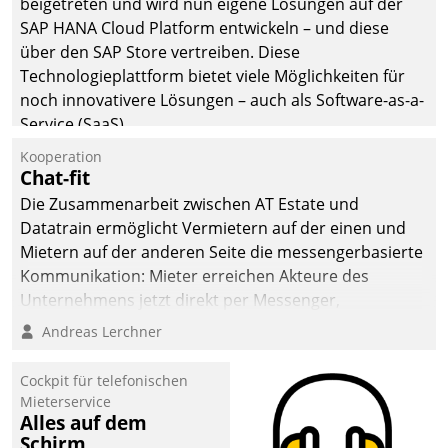
beigetreten und wird nun eigene Lösungen auf der
man auf
SAP HANA Cloud Platform entwickeln – und diese
Cloudtechnologie,
über den SAP Store vertreiben. Diese
bewährte und Startup-
Technologieplattform bietet viele Möglichkeiten für
Partner sowie erstmals
noch innovativere Lösungen – auch als Software-as-a-
agile Projektmethoden.
Service (SaaS).
Kooperation
Chat-fit
Die Zusammenarbeit zwischen AT Estate und
Datatrain ermöglicht Vermietern auf der einen und
Mietern auf der anderen Seite die messengerbasierte
Kommunikation: Mieter erreichen Akteure des
Unternehmens jetzt direkt per Messenger,
Mitarbeiter oder Dienstleister empfangen oder
Andreas Lerchner
versenden die Nachrichten via Cockpit.
Cockpit für telefonischen
Mieterservice
Alles auf dem
Schirm