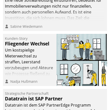
Eine neue Softwarelösung einzuführen, bedeutet für
Immobilienverwaltungen nicht nur finanziellen,
sondern auch personellen Aufwand. Es ist eine
Investition, die sich lohnen muss. Das Ziel: die
nachhaltige Optimierung der Geschäftsabläufe. Damit
Sabine Wiedemann
dieses Ziel erreicht wird, sollten einige Grundregeln
befolgt werden.
Kunden-Story
Fliegender Wechsel
Um kostspielige
Mieterwechsel zu
straffen, Leerstand
vorzubeugen und Akteure
wie Prozesse fließend zu
vernetzen, nutzt die
Nadja Hußmann
Berliner Gewobag seit
Jahresbeginn eine
Strategische Partnerschaft
Überblick, Einsicht und
Datatrain ist SAP Partner
Eingriff bietende Lösung.
Datatrain ist dem SAP PartnerEdge Programm
Zur Entwicklung setzte