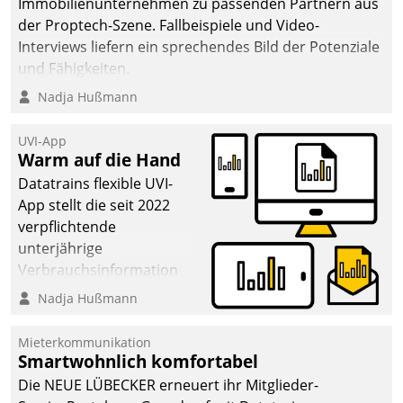
Immobilienunternehmen zu passenden Partnern aus
der Proptech-Szene. Fallbeispiele und Video-
Interviews liefern ein sprechendes Bild der Potenziale
und Fähigkeiten.
Nadja Hußmann
UVI-App
Warm auf die Hand
Datatrains flexible UVI-
App stellt die seit 2022
verpflichtende
unterjährige
Verbrauchsinformation
schnell, zuverlässig und
Nadja Hußmann
leicht bekömmlich bereit:
Die monatlichen
Mieterkommunikation
Mitteilungen zum
Smartwohnlich komfortabel
Heizungs- und
Die NEUE LÜBECKER erneuert ihr Mitglieder-
Wasserverbrauch gehen