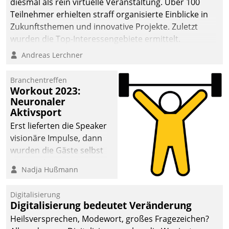
diesmal als rein virtuelle Veranstaltung. Über 100
Teilnehmer erhielten straff organisierte Einblicke in
Zukunftsthemen und innovative Projekte. Zuletzt
wurden die Top-Interessengebiete ermittelt.
Andreas Lerchner
Branchentreffen
Workout 2023:
Neuronaler
Aktivsport
Erst lieferten die Speaker
visionäre Impulse, dann
wurden die Gäste selbst
aktiv und sammelten
Nadja Hußmann
methodisch
Vernetzungsideen fürs
Digitalisierung
Quartier. Dazwischen
Digitalisierung bedeutet Veränderung
zeigte Datatrain, was es
Heilsversprechen, Modewort, großes Fragezeichen?
Neues zu bieten hat.