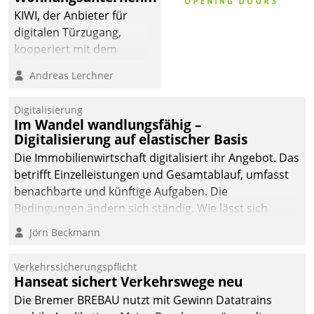
KIWI, der Anbieter für
digitalen Türzugang,
kooperiert mit dem
Beratungs- und
Andreas Lerchner
Softwareentwicklungshaus
Datatrain.
Digitalisierung
Im Wandel wandlungsfähig –
Digitalisierung auf elastischer Basis
Die Immobilienwirtschaft digitalisiert ihr Angebot. Das
betrifft Einzelleistungen und Gesamtablauf, umfasst
benachbarte und künftige Aufgaben. Die
Bedingungen ändern sich ständig. Wie lässt sich
technisch die Kontrolle wahren und zugleich Freiraum
Jörn Beckmann
fürs Wachsen öffnen?
Verkehrssicherungspflicht
Hanseat sichert Verkehrswege neu
Die Bremer BREBAU nutzt mit Gewinn Datatrains