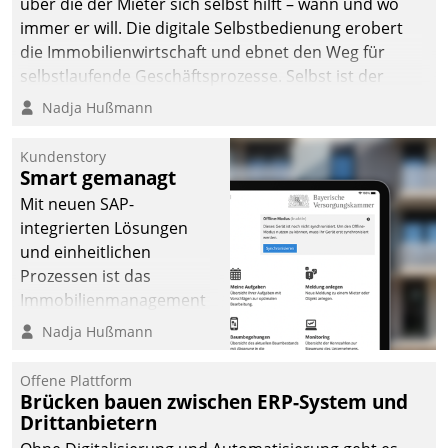
über die der Mieter sich selbst hilft – wann und wo
immer er will. Die digitale Selbstbedienung erobert
die Immobilienwirtschaft und ebnet den Weg für
selbstlaufende Geschäftsprozesse. Selbst ist der
Kunde und smart der Serviceanbieter.
Nadja Hußmann
Kundenstory
Smart gemanagt
Mit neuen SAP-
integrierten Lösungen
und einheitlichen
Prozessen ist das
Immobilienmanagement
der Bayerischen
Nadja Hußmann
Versorgungskammer im
Ressort Kapitalanlage für
Offene Plattform
künftige Aufgaben und
Brücken bauen zwischen ERP-System und
Drittanbietern
Herausforderungen
gerüstet.