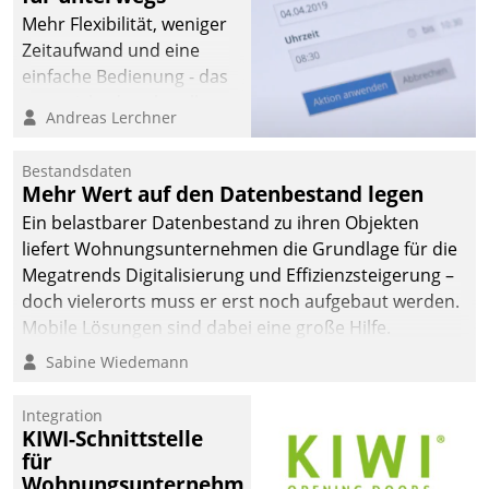
Mehr Flexibilität, weniger
Zeitaufwand und eine
einfache Bedienung - das
verspricht das aktuelle
Andreas Lerchner
Cockpit für mobile
Mitarbeiter von
Bestandsdaten
Datatrain. Die meravis
Mehr Wert auf den Datenbestand legen
Wohnungsbau- und
Ein belastbarer Datenbestand zu ihren Objekten
Immobilien GmbH hat
liefert Wohnungsunternehmen die Grundlage für die
sich dabei für den Betrieb
Megatrends Digitalisierung und Effizienzsteigerung –
der Lösung über die SAP
doch vielerorts muss er erst noch aufgebaut werden.
Cloud Platform
Mobile Lösungen sind dabei eine große Hilfe.
entschieden - als erstes
Sabine Wiedemann
Unternehmen am
Wohnungsmarkt.
Integration
KIWI-Schnittstelle
für
Wohnungsunternehmen