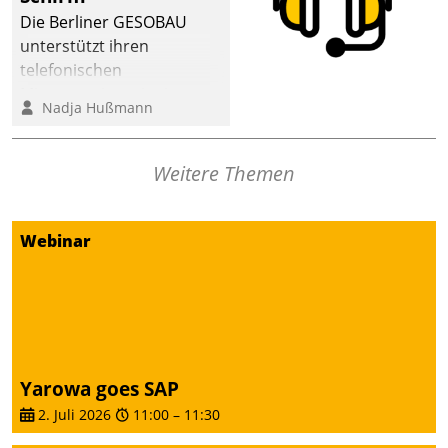
Die Berliner GESOBAU
unterstützt ihren
telefonischen
Mieterservice mit einem
Nadja Hußmann
digitalen Cockpit, das
situationsbezogen
passende Fragen und
Weitere Themen
Schlagworte auswirft.
Eine intuitive
Dialogführung ermöglicht
Webinar
dem externen
Serviceteam, Anrufe von
Mietenden zügiger und
effizienter zu bearbeiten.
Yarowa goes SAP
2. Juli 2026
11:00
–
11:30