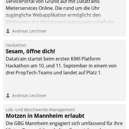
ServicePortal von Grund auf mit Datatrains
automatisiert, vollständig
Mieterservices Online. Die rund um die Uhr
und auf Wunsch über
zugängliche Webapplikation ermöglicht den
mehrere zuvor
Mitgliedern der Wohnungs­bau­genossenschaft die
festgelegte
Kontaktaufnahme per Smartphone, Tablet oder PC.
Andreas Lerchner
Kommunikationswege bei
den Empfängern ein.
Hackathon
Sesam, öffne dich!
Datatrain startet beim ersten KIWI Platform
Hackathon am 10. und 11. September in einem von
drei PropTech-Teams und landet auf Platz 1.
Andreas Lerchner
Lob- und Beschwerde-Management
Motzen in Mannheim erlaubt
Die GBG Mannheim engagiert sich umfassend für ihre