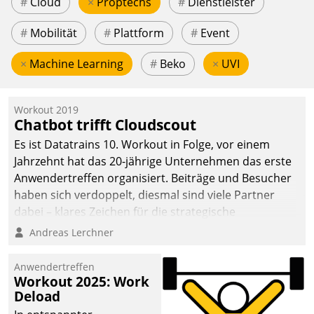
#
Cloud
×
Proptechs
#
Dienstleister
#
Mobilität
#
Plattform
#
Event
×
Machine Learning
#
Beko
×
UVI
Workout 2019
Chatbot trifft Cloudscout
Es ist Datatrains 10. Workout in Folge, vor einem
Jahrzehnt hat das 20-jährige Unternehmen das erste
Anwendertreffen organisiert. Beiträge und Besucher
haben sich verdoppelt, diesmal sind viele Partner
dabei – klares Zeichen für die strategische
Fokussierung auf den Kunden.
Andreas Lerchner
Anwendertreffen
Workout 2025: Work
Deload