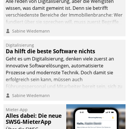
Alle reden von Digitalisierung, aber die Wenigsten
wissen, was damit gemeint ist. Denn sie betrifft
verschiedenste Bereiche der Immobilienbranche: Wer
fundiert über sie sprechen will, muss zuerst Begriffe
klären. Ein Aspekt ist die betriebliche Optimierung:
Sabine Wiedemann
Moderne Softwarelösungen ermöglichen große
Einsparungen durch optimierte und automatisierte
Digitalisierung
Prozesse. Doch man darf nicht zu viel erwarten: Allein
Da hilft die beste Software nichts
mit der Einführung einer neuen Software ist es nicht
Geht es um Digitalisierung, denken viele zuerst an
getan. Die Digitalisierung erfordert von Unternehmen
innovative Softwarelösungen, automatisierte
die Bereitschaft, sich zu überprüfen, zu hinterfragen
Prozesse und modernste Technik. Doch damit sie
und zu verändern.
erfolgreich sein kann, müssen auch
Führungspersonal und Mitarbeiter bereit sein, sich zu
verändern und anzupassen, sonst werden sie an ihr
Sabine Wiedemann
scheitern.
Mieter-App
Alles dabei: Die neue
SWSG-MieterApp