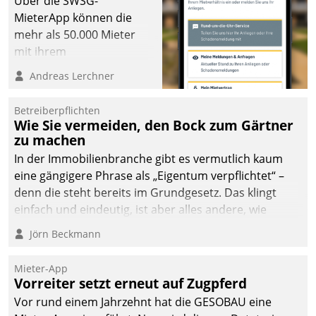
Über die SWSG-
MieterApp können die
mehr als 50.000 Mieter
mit ihrem
Wohnungsunternehmen
Andreas Lerchner
kommunizieren, auf dem
Laufenden bleiben, Daten
Betreiberpflichten
einsehen und ändern
Wie Sie vermeiden, den Bock zum Gärtner
oder
zu machen
Schadensmeldungen
In der Immobilienbranche gibt es vermutlich kaum
abgeben – rund um die
eine gängigere Phrase als „Eigentum verpflichtet“ –
Uhr.
denn die steht bereits im Grundgesetz. Das klingt
einfach und eindeutig, ist aber alles andere, wie
Branchenbeschäftigte wissen. Denn mit der
Jörn Beckmann
Verantwortung folgen Verpflichtungen.
Mieter-App
Vorreiter setzt erneut auf Zugpferd
Vor rund einem Jahrzehnt hat die GESOBAU eine