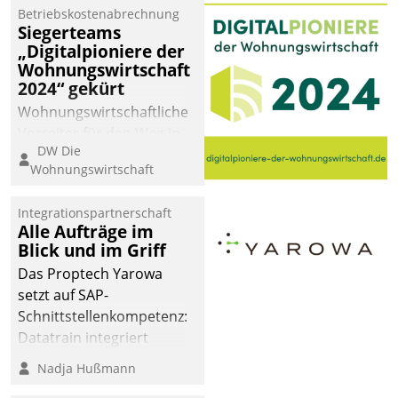
Betriebskostenabrechnung
Siegerteams
„Digitalpioniere der
Wohnungswirtschaft
2024“ gekürt
Wohnungswirtschaftliche
Vorreiter für den Weg in
DW Die
eine digitale Zukunft zu
Wohnungswirtschaft
finden, ist das Ziel des
Awards „Digitalpioniere
Integrationspartnerschaft
der
Alle Aufträge im
Wohnungswirtschaft“.
Blick und im Griff
Bewerben können sich
Das Proptech Yarowa
dafür ein Team
setzt auf SAP-
bestehend aus
Schnittstellenkompetenz:
Wohnungsunternehmen
Datatrain integriert
und PropTech.
Yarowas Portal zur
Nadja Hußmann
Vergabe und Verwaltung