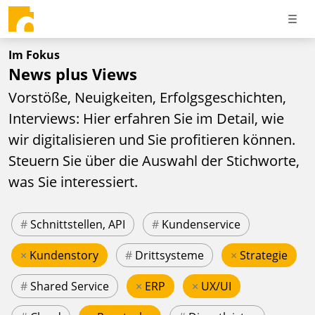
Im Fokus
News plus Views
Vorstöße, Neuigkeiten, Erfolgsgeschichten,
Interviews: Hier erfahren Sie im Detail, wie
wir digitalisieren und Sie profitieren können.
Steuern Sie über die Auswahl der Stichworte,
was Sie interessiert.
#
Schnittstellen, API
#
Kundenservice
×
Kundenstory
#
Drittsysteme
×
Strategie
#
Shared Service
×
ERP
×
UX/UI