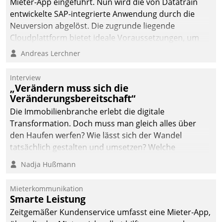
Mieter-App eingeführt. Nun wird die von Datatrain
entwickelte SAP-integrierte Anwendung durch die
Neuversion abgelöst. Die zugrunde liegende
Cloudplattform bietet ideale Voraussetzungen, um
die Funktionalität der App zu erweitern und weitere
Andreas Lerchner
innovative Apps, auch von Drittanbietern, in SAP zu
integrieren.
Interview
„Verändern muss sich die
Veränderungsbereitschaft“
Die Immobilienbranche erlebt die digitale
Transformation. Doch muss man gleich alles über
den Haufen werfen? Wie lässt sich der Wandel
tatsächlich gestalten und umsetzen? Welche
Argumente zählen wirklich?
Nadja Hußmann
Mieterkommunikation
Smarte Leistung
Zeitgemäßer Kundenservice umfasst eine Mieter-App,