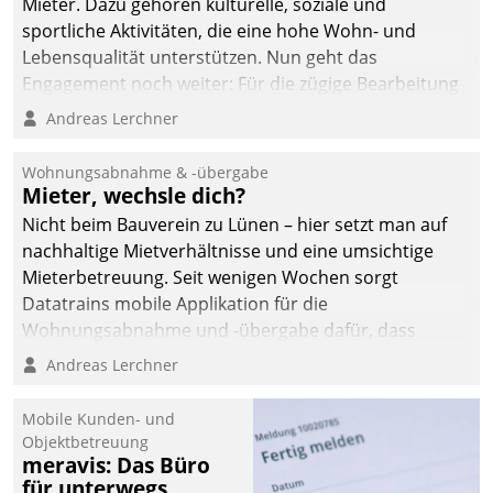
Mieter. Dazu gehören kulturelle, soziale und
sportliche Aktivitäten, die eine hohe Wohn- und
Lebensqualität unterstützen. Nun geht das
Engagement noch weiter: Für die zügige Bearbeitung
von Beschwerden – oder Lob – richtet das
Andreas Lerchner
Unternehmen mit Datatrains Applikation fürs Lob-
und Beschwerde-Management einen eigenen Kanal
Wohnungsabnahme & -übergabe
ein.
Mieter, wechsle dich?
Nicht beim Bauverein zu Lünen – hier setzt man auf
nachhaltige Mietverhältnisse und eine umsichtige
Mieterbetreuung. Seit wenigen Wochen sorgt
Datatrains mobile Applikation für die
Wohnungsabnahme und -übergabe dafür, dass
Mieter wohlgeordnet kommen und, so es sein muss,
Andreas Lerchner
gehen können.
Mobile Kunden- und
Objektbetreuung
meravis: Das Büro
für unterwegs