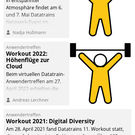
In entspannter
Atmosphäre findet am 6.
und 7. Mai Datatrains
Netzwerk-Event im
Kunden- und Partnerkreis
Nadja Hußmann
statt. Zentrale Frage: Wie
lassen sich
Anwendertreffen
Mammutprojekte
Workout 2022:
meistern und Workloads
Höhenflüge zur
Cloud
wuppen – bei zunehmend
anspruchsvollen
Beim virtuellen Datatrain-
Aufgaben und
Anwendertreffen am 27.
abnehmendem
April 2022 erhielten die
Nachwuchs?
Teilnehmerinnen und
Andreas Lerchner
Teilnehmer kurzweilige
Einblicke in innovative
Anwendertreffen
Cloud-Strategien und -
Workout 2021: Digital Diversity
Lösungen mit hohem
Am 28. April 2021 fand Datatrains 11. Workout statt,
Zukunftspotenzial.