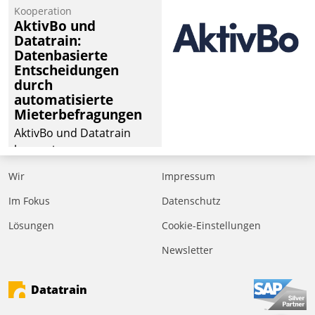
von Aufträgen der
Kooperation
operativen
AktivBo und
Instandhaltung in die
Datatrain:
Datenbasierte
SAP-Systemlandschaft
Entscheidungen
deutscher
durch
Wohnungsunternehmen
automatisierte
– und beschleunigt damit
Mieterbefragungen
den Weg vom
AktivBo und Datatrain
Mieteranliegen zum
kooperieren –
Dienstleisterauftrag.
Immobilienunternehmen
Wir
Impressum
profitieren: Die nahtlose
Integration der Lösungen
Im Fokus
Datenschutz
von AktivBo und
Lösungen
Cookie-Einstellungen
Datatrain ermöglicht
Newsletter
automatisiert ausgelöste,
zielgerichtete
Mieterbefragungen – eine
Datatrain
starke Grundlage für