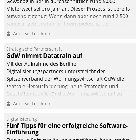
Gewobag in Berlin durchschnittlich rund 5.000
Mieterwechsel pro Jahr an. Dieser Prozess ist bereits
aufwendig genug. Wenn dann aber noch rund 2.500
Sanierungen pro Jahr mit reinspielen, ist der
Betreuungs- und Organisationsaufwand immens. Im
Andreas Lerchner
Rahmen ihrer Digitalisierungsstrategie hat das
kommunale Wohnungsbauunternehmen daher
Strategische Partnerschaft
gemeinsam mit der Berliner Datatrain GmbH den
GdW nimmt Datatrain auf
Teilprozess der Objektsanierung digitalisiert.
Mit der Aufnahme des Berliner
Digitalisierungspartners unterstreicht der
Spitzenverband der Wohnungswirtschaft GdW die
zentrale Herausforderung, neue Strategien und
Geschäftsmodelle für die Wohnungswirtschaft zu
entwickeln.
Andreas Lerchner
Digitalisierung
Fünf Tipps für eine erfolgreiche Software-
Einführung