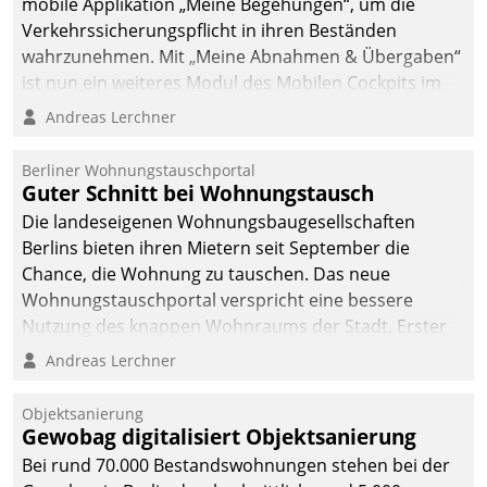
mobile Applikation „Meine Begehungen“, um die
Verkehrssicherungspflicht in ihren Beständen
wahrzunehmen. Mit „Meine Abnahmen & Übergaben“
ist nun ein weiteres Modul des Mobilen Cockpits im
Einsatz.
Andreas Lerchner
Berliner Wohnungstauschportal
Guter Schnitt bei Wohnungstausch
Die landeseigenen Wohnungsbaugesellschaften
Berlins bieten ihren Mietern seit September die
Chance, die Wohnung zu tauschen. Das neue
Wohnungstauschportal verspricht eine bessere
Nutzung des knappen Wohnraums der Stadt. Erster
Anwendungsfall für Datatrains Lösung API-Hub mit
Andreas Lerchner
Schnittstellen zu den ERP-Systemen der
Unternehmen.
Objektsanierung
Gewobag digitalisiert Objektsanierung
Bei rund 70.000 Bestandswohnungen stehen bei der