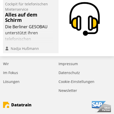
Cockpit für telefonischen
Mieterservice
Alles auf dem
Schirm
Die Berliner GESOBAU
unterstützt ihren
telefonischen
Mieterservice mit einem
Nadja Hußmann
digitalen Cockpit, das
situationsbezogen
passende Fragen und
Wir
Impressum
Schlagworte auswirft.
Im Fokus
Datenschutz
Eine intuitive
Dialogführung ermöglicht
Lösungen
Cookie-Einstellungen
dem externen
Newsletter
Serviceteam, Anrufe von
Mietenden zügiger und
Datatrain
effizienter zu bearbeiten.