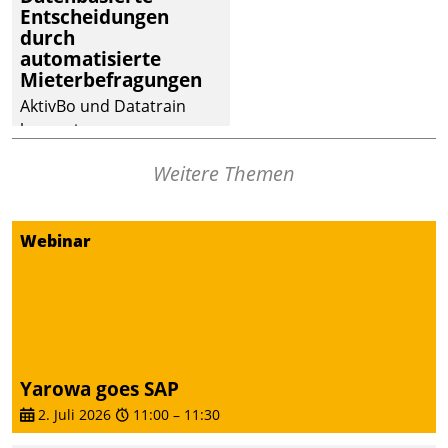
Entscheidungen
deutscher
durch
Wohnungsunternehmen
automatisierte
– und beschleunigt damit
Mieterbefragungen
den Weg vom
AktivBo und Datatrain
Mieteranliegen zum
kooperieren –
Dienstleisterauftrag.
Immobilienunternehmen
Weitere Themen
profitieren: Die nahtlose
Integration der Lösungen
von AktivBo und
Webinar
Datatrain ermöglicht
automatisiert ausgelöste,
zielgerichtete
Mieterbefragungen – eine
starke Grundlage für
intelligente,
Yarowa goes SAP
datengestützte
2. Juli 2026
11:00
–
11:30
Entscheidungen.