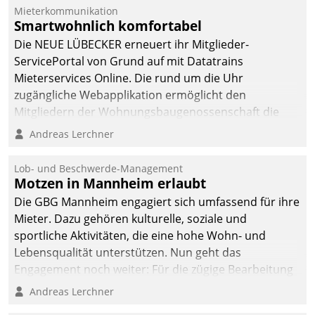
Mieterkommunikation
Smartwohnlich komfortabel
Die NEUE LÜBECKER erneuert ihr Mitglieder-
ServicePortal von Grund auf mit Datatrains
Mieterservices Online. Die rund um die Uhr
zugängliche Webapplikation ermöglicht den
Mitgliedern der Wohnungs­bau­genossenschaft die
Kontaktaufnahme per Smartphone, Tablet oder PC.
Andreas Lerchner
Lob- und Beschwerde-Management
Motzen in Mannheim erlaubt
Die GBG Mannheim engagiert sich umfassend für ihre
Mieter. Dazu gehören kulturelle, soziale und
sportliche Aktivitäten, die eine hohe Wohn- und
Lebensqualität unterstützen. Nun geht das
Engagement noch weiter: Für die zügige Bearbeitung
von Beschwerden – oder Lob – richtet das
Andreas Lerchner
Unternehmen mit Datatrains Applikation fürs Lob-