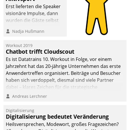
Erst lieferten die Speaker
visionäre Impulse, dann
wurden die Gäste selbst
aktiv und sammelten
Nadja Hußmann
methodisch
Vernetzungsideen fürs
Workout 2019
Quartier. Dazwischen
Chatbot trifft Cloudscout
zeigte Datatrain, was es
Es ist Datatrains 10. Workout in Folge, vor einem
Neues zu bieten hat.
Jahrzehnt hat das 20-jährige Unternehmen das erste
Anwendertreffen organisiert. Beiträge und Besucher
haben sich verdoppelt, diesmal sind viele Partner
dabei – klares Zeichen für die strategische
Fokussierung auf den Kunden.
Andreas Lerchner
Digitalisierung
Digitalisierung bedeutet Veränderung
Heilsversprechen, Modewort, großes Fragezeichen?