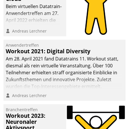
anspruchsvollen
Beim virtuellen Datatrain-
Aufgaben und
Anwendertreffen am 27.
abnehmendem
April 2022 erhielten die
Nachwuchs?
Teilnehmerinnen und
Andreas Lerchner
Teilnehmer kurzweilige
Einblicke in innovative
Anwendertreffen
Cloud-Strategien und -
Workout 2021: Digital Diversity
Lösungen mit hohem
Am 28. April 2021 fand Datatrains 11. Workout statt,
Zukunftspotenzial.
diesmal als rein virtuelle Veranstaltung. Über 100
Teilnehmer erhielten straff organisierte Einblicke in
Zukunftsthemen und innovative Projekte. Zuletzt
wurden die Top-Interessengebiete ermittelt.
Andreas Lerchner
Branchentreffen
Workout 2023:
Neuronaler
Aktivsport