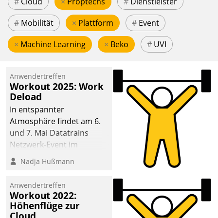
#
Cloud
×
Proptechs
#
Dienstleister
#
Mobilität
×
Plattform
#
Event
×
Machine Learning
×
Beko
#
UVI
Anwendertreffen
Workout 2025: Work
Deload
In entspannter
Atmosphäre findet am 6.
und 7. Mai Datatrains
Netzwerk-Event im
Kunden- und Partnerkreis
Nadja Hußmann
statt. Zentrale Frage: Wie
lassen sich
Anwendertreffen
Mammutprojekte
Workout 2022:
meistern und Workloads
Höhenflüge zur
Cloud
wuppen – bei zunehmend