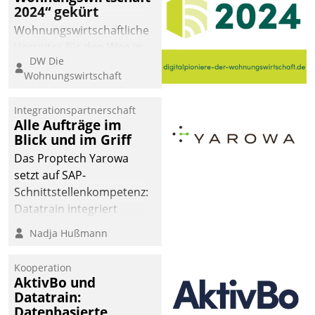
2024“ gekürt
Wohnungswirtschaftliche
Vorreiter für den Weg in
DW Die
eine digitale Zukunft zu
Wohnungswirtschaft
finden, ist das Ziel des
Awards „Digitalpioniere
Integrationspartnerschaft
der
Alle Aufträge im
Wohnungswirtschaft“.
Blick und im Griff
Bewerben können sich
Das Proptech Yarowa
dafür ein Team
setzt auf SAP-
bestehend aus
Schnittstellenkompetenz:
Wohnungsunternehmen
Datatrain integriert
und PropTech.
Yarowas Portal zur
Nadja Hußmann
Vergabe und Verwaltung
von Aufträgen der
Kooperation
operativen
AktivBo und
Instandhaltung in die
Datatrain:
Datenbasierte
SAP-Systemlandschaft