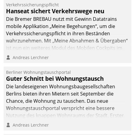
Verkehrssicherungspflicht
Hanseat sichert Verkehrswege neu
Die Bremer BREBAU nutzt mit Gewinn Datatrains
mobile Applikation „Meine Begehungen“, um die
Verkehrssicherungspflicht in ihren Beständen
wahrzunehmen. Mit „Meine Abnahmen & Übergaben“
ist nun ein weiteres Modul des Mobilen Cockpits im
Einsatz.
Andreas Lerchner
Berliner Wohnungstauschportal
Guter Schnitt bei Wohnungstausch
Die landeseigenen Wohnungsbaugesellschaften
Berlins bieten ihren Mietern seit September die
Chance, die Wohnung zu tauschen. Das neue
Wohnungstauschportal verspricht eine bessere
Nutzung des knappen Wohnraums der Stadt. Erster
Anwendungsfall für Datatrains Lösung API-Hub mit
Andreas Lerchner
Schnittstellen zu den ERP-Systemen der