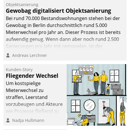
Unternehmen.
Objektsanierung
Gewobag digitalisiert Objektsanierung
Bei rund 70.000 Bestandswohnungen stehen bei der
Gewobag in Berlin durchschnittlich rund 5.000
Mieterwechsel pro Jahr an. Dieser Prozess ist bereits
aufwendig genug. Wenn dann aber noch rund 2.500
Sanierungen pro Jahr mit reinspielen, ist der
Betreuungs- und Organisationsaufwand immens. Im
Andreas Lerchner
Rahmen ihrer Digitalisierungsstrategie hat das
kommunale Wohnungsbauunternehmen daher
Kunden-Story
gemeinsam mit der Berliner Datatrain GmbH den
Fliegender Wechsel
Teilprozess der Objektsanierung digitalisiert.
Um kostspielige
Mieterwechsel zu
straffen, Leerstand
vorzubeugen und Akteure
wie Prozesse fließend zu
vernetzen, nutzt die
Nadja Hußmann
Berliner Gewobag seit