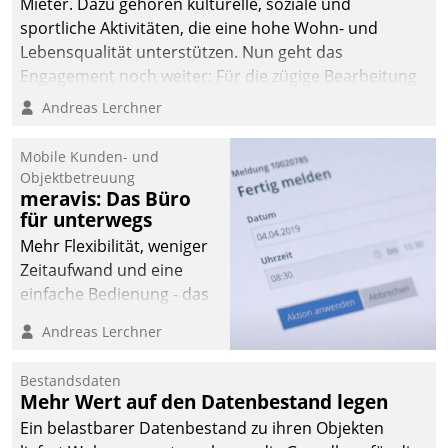
Mieter. Dazu gehören kulturelle, soziale und
sportliche Aktivitäten, die eine hohe Wohn- und
Lebensqualität unterstützen. Nun geht das
Engagement noch weiter: Für die zügige Bearbeitung
von Beschwerden – oder Lob – richtet das
Andreas Lerchner
Unternehmen mit Datatrains Applikation fürs Lob-
und Beschwerde-Management einen eigenen Kanal
Mobile Kunden- und
ein.
Objektbetreuung
meravis: Das Büro
für unterwegs
Mehr Flexibilität, weniger
Zeitaufwand und eine
einfache Bedienung - das
verspricht das aktuelle
Andreas Lerchner
Cockpit für mobile
Mitarbeiter von
Bestandsdaten
Datatrain. Die meravis
Mehr Wert auf den Datenbestand legen
Wohnungsbau- und
Ein belastbarer Datenbestand zu ihren Objekten
Immobilien GmbH hat