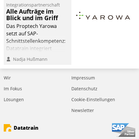
Jahresbeginn eine
Integrationspartnerschaft
Überblick, Einsicht und
Alle Aufträge im
Blick und im Griff
Eingriff bietende Lösung.
Zur Entwicklung setzte
Das Proptech Yarowa
man auf
setzt auf SAP-
Cloudtechnologie,
Schnittstellenkompetenz:
bewährte und Startup-
Datatrain integriert
Partner sowie erstmals
Yarowas Portal zur
Nadja Hußmann
agile Projektmethoden.
Vergabe und Verwaltung
von Aufträgen der
Wir
Impressum
operativen
Instandhaltung in die
Im Fokus
Datenschutz
SAP-Systemlandschaft
Lösungen
Cookie-Einstellungen
deutscher
Wohnungsunternehmen
Newsletter
– und beschleunigt damit
den Weg vom
Datatrain
Mieteranliegen zum
Dienstleisterauftrag.