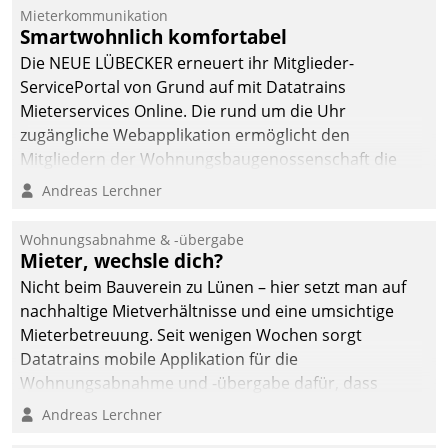
Die monatlichen
Mieterkommunikation
Mitteilungen zum
Smartwohnlich komfortabel
Heizungs- und
Die NEUE LÜBECKER erneuert ihr Mitglieder-
Wasserverbrauch gehen
ServicePortal von Grund auf mit Datatrains
automatisiert, vollständig
Mieterservices Online. Die rund um die Uhr
und auf Wunsch über
zugängliche Webapplikation ermöglicht den
mehrere zuvor
Mitgliedern der Wohnungs­bau­genossenschaft die
festgelegte
Kontaktaufnahme per Smartphone, Tablet oder PC.
Andreas Lerchner
Kommunikationswege bei
den Empfängern ein.
Wohnungsabnahme & -übergabe
Mieter, wechsle dich?
Nicht beim Bauverein zu Lünen – hier setzt man auf
nachhaltige Mietverhältnisse und eine umsichtige
Mieterbetreuung. Seit wenigen Wochen sorgt
Datatrains mobile Applikation für die
Wohnungsabnahme und -übergabe dafür, dass
Mieter wohlgeordnet kommen und, so es sein muss,
Andreas Lerchner
gehen können.