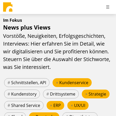
Im Fokus
News plus Views
Vorstöße, Neuigkeiten, Erfolgsgeschichten,
Interviews: Hier erfahren Sie im Detail, wie
wir digitalisieren und Sie profitieren können.
Steuern Sie über die Auswahl der Stichworte,
was Sie interessiert.
#
Schnittstellen, API
×
Kundenservice
#
Kundenstory
#
Drittsysteme
×
Strategie
#
Shared Service
×
ERP
×
UX/UI