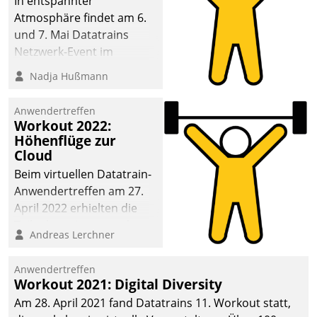
In entspannter
Atmosphäre findet am 6.
und 7. Mai Datatrains
Netzwerk-Event im
Kunden- und Partnerkreis
Nadja Hußmann
statt. Zentrale Frage: Wie
lassen sich
Anwendertreffen
Mammutprojekte
Workout 2022:
meistern und Workloads
Höhenflüge zur
Cloud
wuppen – bei zunehmend
anspruchsvollen
Beim virtuellen Datatrain-
Aufgaben und
Anwendertreffen am 27.
abnehmendem
April 2022 erhielten die
Nachwuchs?
Teilnehmerinnen und
Andreas Lerchner
Teilnehmer kurzweilige
Einblicke in innovative
Anwendertreffen
Cloud-Strategien und -
Workout 2021: Digital Diversity
Lösungen mit hohem
Am 28. April 2021 fand Datatrains 11. Workout statt,
Zukunftspotenzial.