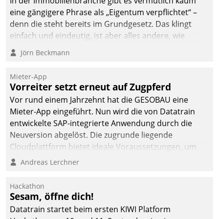
In der Immobilienbranche gibt es vermutlich kaum
eine gängigere Phrase als „Eigentum verpflichtet“ –
denn die steht bereits im Grundgesetz. Das klingt
einfach und eindeutig, ist aber alles andere, wie
Branchenbeschäftigte wissen. Denn mit der
Jörn Beckmann
Verantwortung folgen Verpflichtungen.
Mieter-App
Vorreiter setzt erneut auf Zugpferd
Vor rund einem Jahrzehnt hat die GESOBAU eine
Mieter-App eingeführt. Nun wird die von Datatrain
entwickelte SAP-integrierte Anwendung durch die
Neuversion abgelöst. Die zugrunde liegende
Cloudplattform bietet ideale Voraussetzungen, um
die Funktionalität der App zu erweitern und weitere
Andreas Lerchner
innovative Apps, auch von Drittanbietern, in SAP zu
integrieren.
Hackathon
Sesam, öffne dich!
Datatrain startet beim ersten KIWI Platform