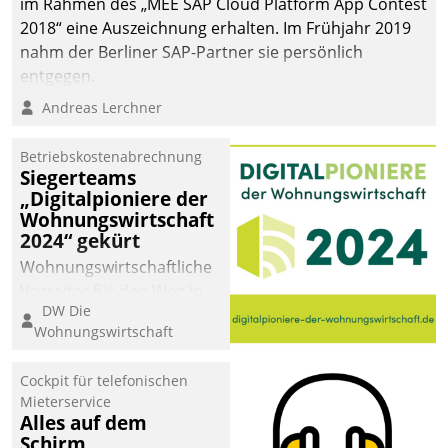
im Rahmen des „MEE SAP Cloud Platform App Contest
2018“ eine Auszeichnung erhalten. Im Frühjahr 2019
nahm der Berliner SAP-Partner sie persönlich
entgegen.
Andreas Lerchner
Betriebskostenabrechnung
Siegerteams
„Digitalpioniere der
Wohnungswirtschaft
2024“ gekürt
Wohnungswirtschaftliche
Vorreiter für den Weg in
DW Die
eine digitale Zukunft zu
Wohnungswirtschaft
finden, ist das Ziel des
Awards „Digitalpioniere
Cockpit für telefonischen
der
Mieterservice
Wohnungswirtschaft“.
Alles auf dem
Bewerben können sich
Schirm