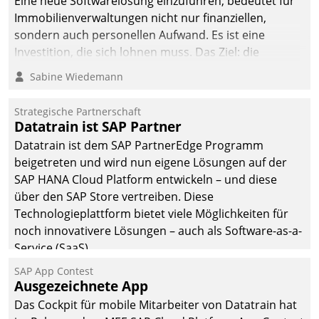
Eine neue Softwarelösung einzuführen, bedeutet für
Immobilienverwaltungen nicht nur finanziellen,
sondern auch personellen Aufwand. Es ist eine
Investition, die sich lohnen muss. Das Ziel: die
nachhaltige Optimierung der Geschäftsabläufe. Damit
Sabine Wiedemann
dieses Ziel erreicht wird, sollten einige Grundregeln
befolgt werden.
Strategische Partnerschaft
Datatrain ist SAP Partner
Datatrain ist dem SAP PartnerEdge Programm
beigetreten und wird nun eigene Lösungen auf der
SAP HANA Cloud Platform entwickeln – und diese
über den SAP Store vertreiben. Diese
Technologieplattform bietet viele Möglichkeiten für
noch innovativere Lösungen – auch als Software-as-a-
Service (SaaS).
SAP App Contest
Ausgezeichnete App
Das Cockpit für mobile Mitarbeiter von Datatrain hat