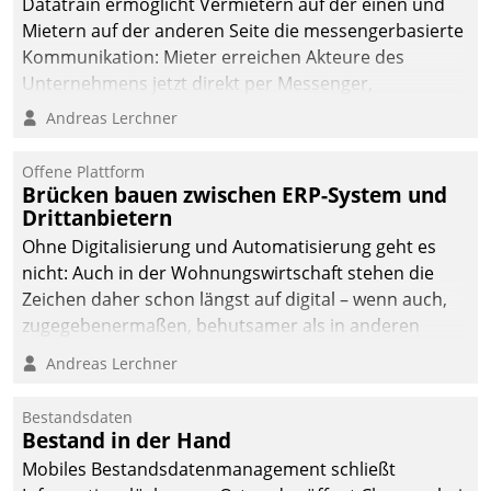
Datatrain ermöglicht Vermietern auf der einen und
Mietern auf der anderen Seite die messengerbasierte
Kommunikation: Mieter erreichen Akteure des
Unternehmens jetzt direkt per Messenger,
Mitarbeiter oder Dienstleister empfangen oder
Andreas Lerchner
versenden die Nachrichten via Cockpit.
Offene Plattform
Brücken bauen zwischen ERP-System und
Drittanbietern
Ohne Digitalisierung und Automatisierung geht es
nicht: Auch in der Wohnungswirtschaft stehen die
Zeichen daher schon längst auf digital – wenn auch,
zugegebenermaßen, behutsamer als in anderen
Branchen.
Andreas Lerchner
Bestandsdaten
Bestand in der Hand
Mobiles Bestandsdatenmanagement schließt