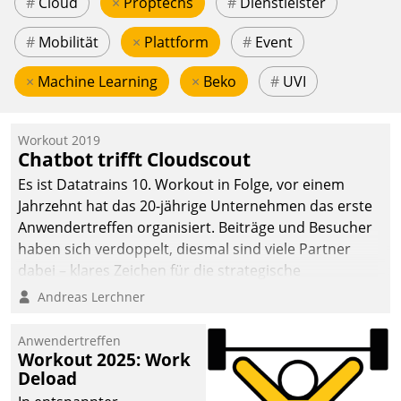
#
Cloud
×
Proptechs
#
Dienstleister
#
Mobilität
×
Plattform
#
Event
×
Machine Learning
×
Beko
#
UVI
Workout 2019
Chatbot trifft Cloudscout
Es ist Datatrains 10. Workout in Folge, vor einem
Jahrzehnt hat das 20-jährige Unternehmen das erste
Anwendertreffen organisiert. Beiträge und Besucher
haben sich verdoppelt, diesmal sind viele Partner
dabei – klares Zeichen für die strategische
Fokussierung auf den Kunden.
Andreas Lerchner
Anwendertreffen
Workout 2025: Work
Deload