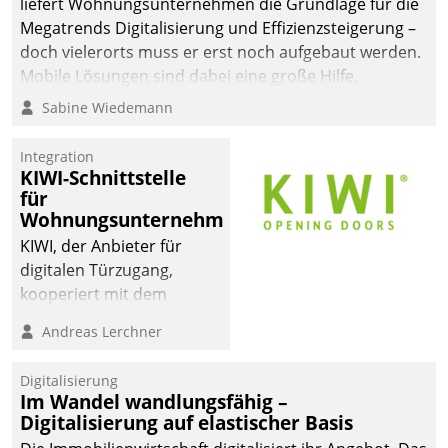
liefert Wohnungsunternehmen die Grundlage für die
sich dabei für den Betrieb
Megatrends Digitalisierung und Effizienzsteigerung –
der Lösung über die SAP
doch vielerorts muss er erst noch aufgebaut werden.
Cloud Platform
Mobile Lösungen sind dabei eine große Hilfe.
entschieden - als erstes
Sabine Wiedemann
Unternehmen am
Wohnungsmarkt.
Integration
KIWI-Schnittstelle
für
Wohnungsunternehmen
KIWI, der Anbieter für
digitalen Türzugang,
kooperiert mit dem
Beratungs- und
Andreas Lerchner
Softwareentwicklungshaus
Datatrain.
Digitalisierung
Im Wandel wandlungsfähig –
Digitalisierung auf elastischer Basis