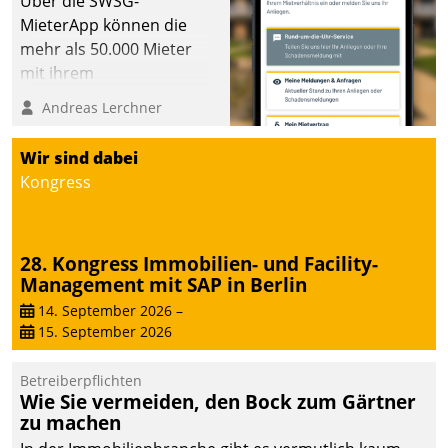
Über die SWSG-
die Bereitschaft, sich zu überprüfen, zu hinterfragen
MieterApp können die
und zu verändern.
mehr als 50.000 Mieter
mit ihrem
Wohnungsunternehmen
Andreas Lerchner
kommunizieren, auf dem
Laufenden bleiben, Daten
Wir sind dabei
einsehen und ändern
Kongress
oder
Schadensmeldungen
abgeben – rund um die
28. Kongress Immobilien- und Facility-
Uhr.
Management mit SAP in Berlin
14. September 2026
–
15. September 2026
Betreiberpflichten
Wie Sie vermeiden, den Bock zum Gärtner
zu machen