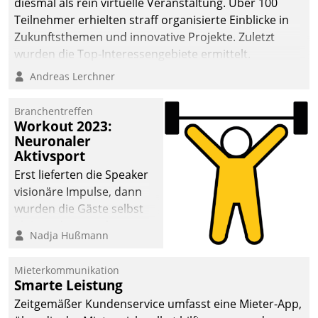
diesmal als rein virtuelle Veranstaltung. Über 100
Teilnehmer erhielten straff organisierte Einblicke in
Zukunftsthemen und innovative Projekte. Zuletzt
wurden die Top-Interessengebiete ermittelt.
Andreas Lerchner
Branchentreffen
Workout 2023:
Neuronaler
Aktivsport
Erst lieferten die Speaker
visionäre Impulse, dann
wurden die Gäste selbst
aktiv und sammelten
Nadja Hußmann
methodisch
Vernetzungsideen fürs
Mieterkommunikation
Quartier. Dazwischen
Smarte Leistung
zeigte Datatrain, was es
Zeitgemäßer Kundenservice umfasst eine Mieter-App,
Neues zu bieten hat.