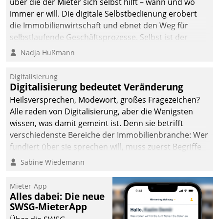
über die der Mieter sich selbst hilft – wann und wo
immer er will. Die digitale Selbstbedienung erobert
die Immobilienwirtschaft und ebnet den Weg für
selbstlaufende Geschäftsprozesse. Selbst ist der
Kunde und smart der Serviceanbieter.
Nadja Hußmann
Digitalisierung
Digitalisierung bedeutet Veränderung
Heilsversprechen, Modewort, großes Fragezeichen?
Alle reden von Digitalisierung, aber die Wenigsten
wissen, was damit gemeint ist. Denn sie betrifft
verschiedenste Bereiche der Immobilienbranche: Wer
fundiert über sie sprechen will, muss zuerst Begriffe
klären. Ein Aspekt ist die betriebliche Optimierung:
Sabine Wiedemann
Moderne Softwarelösungen ermöglichen große
Einsparungen durch optimierte und automatisierte
Mieter-App
Prozesse. Doch man darf nicht zu viel erwarten: Allein
Alles dabei: Die neue
SWSG-MieterApp
mit der Einführung einer neuen Software ist es nicht
getan. Die Digitalisierung erfordert von Unternehmen