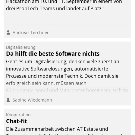
Hackathon am 10. und 11. September in einem von
drei PropTech-Teams und landet auf Platz 1.
Andreas Lerchner
Digitalisierung
Da hilft die beste Software nichts
Geht es um Digitalisierung, denken viele zuerst an
innovative Softwarelösungen, automatisierte
Prozesse und modernste Technik. Doch damit sie
erfolgreich sein kann, müssen auch
Führungspersonal und Mitarbeiter bereit sein, sich zu
verändern und anzupassen, sonst werden sie an ihr
Sabine Wiedemann
scheitern.
Kooperation
Chat-fit
Die Zusammenarbeit zwischen AT Estate und