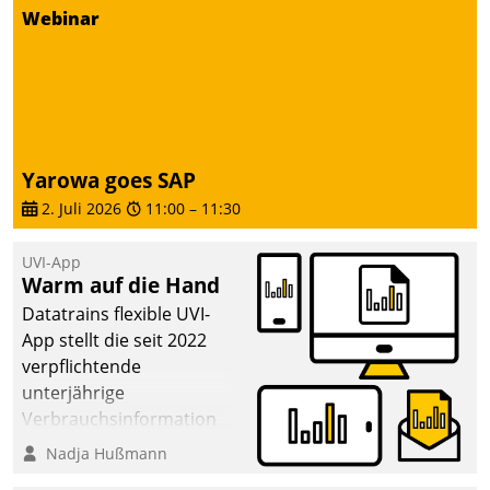
von AktivBo und
Webinar
Datatrain ermöglicht
automatisiert ausgelöste,
zielgerichtete
Mieterbefragungen – eine
starke Grundlage für
intelligente,
Yarowa goes SAP
datengestützte
2. Juli 2026
11:00
–
11:30
Entscheidungen.
UVI-App
Warm auf die Hand
Datatrains flexible UVI-
App stellt die seit 2022
verpflichtende
unterjährige
Verbrauchsinformation
schnell, zuverlässig und
Nadja Hußmann
leicht bekömmlich bereit: