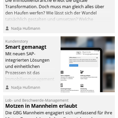
Die Immobilienbranche erlebt die digitale
Transformation. Doch muss man gleich alles über
den Haufen werfen? Wie lässt sich der Wandel
tatsächlich gestalten und umsetzen? Welche
Argumente zählen wirklich?
Nadja Hußmann
Kundenstory
Smart gemanagt
Mit neuen SAP-
integrierten Lösungen
und einheitlichen
Prozessen ist das
Immobilienmanagement
der Bayerischen
Nadja Hußmann
Versorgungskammer im
Ressort Kapitalanlage für
Lob- und Beschwerde-Management
künftige Aufgaben und
Motzen in Mannheim erlaubt
Herausforderungen
Die GBG Mannheim engagiert sich umfassend für ihre
gerüstet.