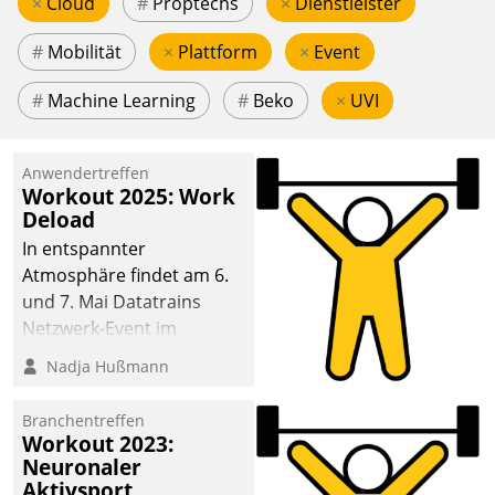
×
Cloud
#
Proptechs
×
Dienstleister
#
Mobilität
×
Plattform
×
Event
#
Machine Learning
#
Beko
×
UVI
Anwendertreffen
Workout 2025: Work
Deload
In entspannter
Atmosphäre findet am 6.
und 7. Mai Datatrains
Netzwerk-Event im
Kunden- und Partnerkreis
Nadja Hußmann
statt. Zentrale Frage: Wie
lassen sich
Branchentreffen
Mammutprojekte
Workout 2023:
meistern und Workloads
Neuronaler
Aktivsport
wuppen – bei zunehmend