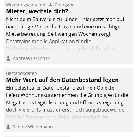
und Beschwerde-Management einen eigenen Kanal
Wohnungsabnahme & -übergabe
ein.
Mieter, wechsle dich?
Nicht beim Bauverein zu Lünen – hier setzt man auf
nachhaltige Mietverhältnisse und eine umsichtige
Mieterbetreuung. Seit wenigen Wochen sorgt
Datatrains mobile Applikation für die
Wohnungsabnahme und -übergabe dafür, dass
Mieter wohlgeordnet kommen und, so es sein muss,
Andreas Lerchner
gehen können.
Bestandsdaten
Mehr Wert auf den Datenbestand legen
Ein belastbarer Datenbestand zu ihren Objekten
liefert Wohnungsunternehmen die Grundlage für die
Megatrends Digitalisierung und Effizienzsteigerung –
doch vielerorts muss er erst noch aufgebaut werden.
Mobile Lösungen sind dabei eine große Hilfe.
Sabine Wiedemann