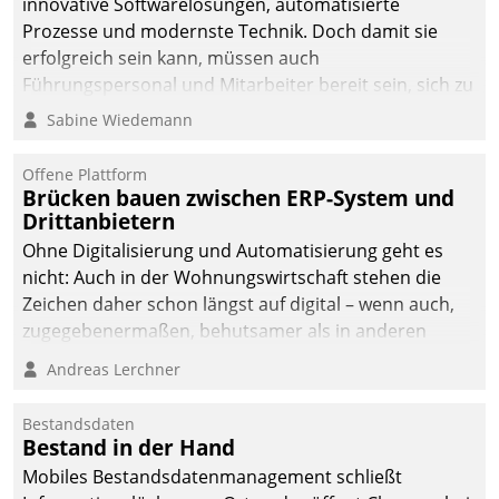
innovative Softwarelösungen, automatisierte
man auf
Prozesse und modernste Technik. Doch damit sie
Cloudtechnologie,
erfolgreich sein kann, müssen auch
bewährte und Startup-
Führungspersonal und Mitarbeiter bereit sein, sich zu
Partner sowie erstmals
verändern und anzupassen, sonst werden sie an ihr
Sabine Wiedemann
agile Projektmethoden.
scheitern.
Offene Plattform
Brücken bauen zwischen ERP-System und
Drittanbietern
Ohne Digitalisierung und Automatisierung geht es
nicht: Auch in der Wohnungswirtschaft stehen die
Zeichen daher schon längst auf digital – wenn auch,
zugegebenermaßen, behutsamer als in anderen
Branchen.
Andreas Lerchner
Bestandsdaten
Bestand in der Hand
Mobiles Bestandsdatenmanagement schließt