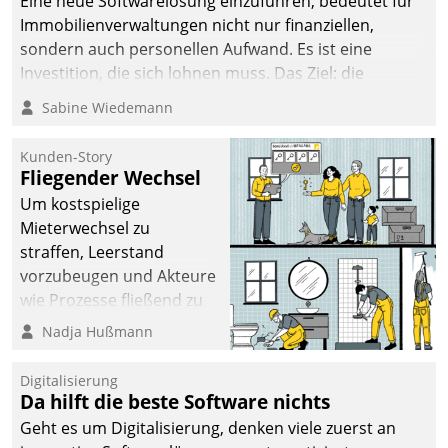
Eine neue Softwarelösung einzuführen, bedeutet für
Immobilienverwaltungen nicht nur finanziellen,
sondern auch personellen Aufwand. Es ist eine
Investition, die sich lohnen muss. Das Ziel: die
nachhaltige Optimierung der Geschäftsabläufe. Damit
Sabine Wiedemann
dieses Ziel erreicht wird, sollten einige Grundregeln
befolgt werden.
Kunden-Story
Fliegender Wechsel
Um kostspielige
Mieterwechsel zu
straffen, Leerstand
vorzubeugen und Akteure
wie Prozesse fließend zu
vernetzen, nutzt die
Nadja Hußmann
Berliner Gewobag seit
Jahresbeginn eine
Digitalisierung
Überblick, Einsicht und
Da hilft die beste Software nichts
Eingriff bietende Lösung.
Geht es um Digitalisierung, denken viele zuerst an
Zur Entwicklung setzte