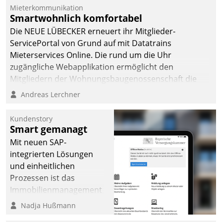
Mieterkommunikation
Smartwohnlich komfortabel
Die NEUE LÜBECKER erneuert ihr Mitglieder-
ServicePortal von Grund auf mit Datatrains
Mieterservices Online. Die rund um die Uhr
zugängliche Webapplikation ermöglicht den
Mitgliedern der Wohnungs­bau­genossenschaft die
Kontaktaufnahme per Smartphone, Tablet oder PC.
Andreas Lerchner
Kundenstory
Smart gemanagt
Mit neuen SAP-
integrierten Lösungen
und einheitlichen
Prozessen ist das
Immobilienmanagement
der Bayerischen
Nadja Hußmann
Versorgungskammer im