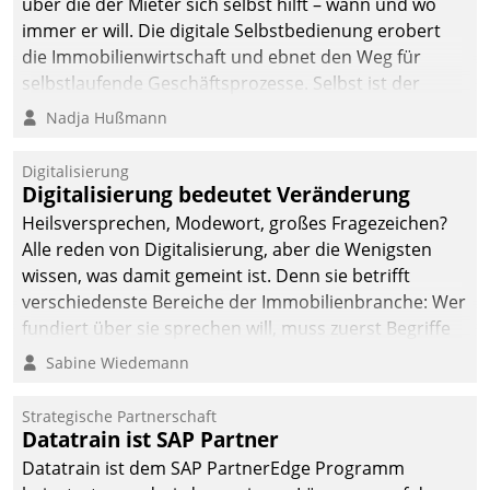
über die der Mieter sich selbst hilft – wann und wo
immer er will. Die digitale Selbstbedienung erobert
die Immobilienwirtschaft und ebnet den Weg für
selbstlaufende Geschäftsprozesse. Selbst ist der
Kunde und smart der Serviceanbieter.
Nadja Hußmann
Digitalisierung
Digitalisierung bedeutet Veränderung
Heilsversprechen, Modewort, großes Fragezeichen?
Alle reden von Digitalisierung, aber die Wenigsten
wissen, was damit gemeint ist. Denn sie betrifft
verschiedenste Bereiche der Immobilienbranche: Wer
fundiert über sie sprechen will, muss zuerst Begriffe
klären. Ein Aspekt ist die betriebliche Optimierung:
Sabine Wiedemann
Moderne Softwarelösungen ermöglichen große
Einsparungen durch optimierte und automatisierte
Strategische Partnerschaft
Prozesse. Doch man darf nicht zu viel erwarten: Allein
Datatrain ist SAP Partner
mit der Einführung einer neuen Software ist es nicht
Datatrain ist dem SAP PartnerEdge Programm
getan. Die Digitalisierung erfordert von Unternehmen