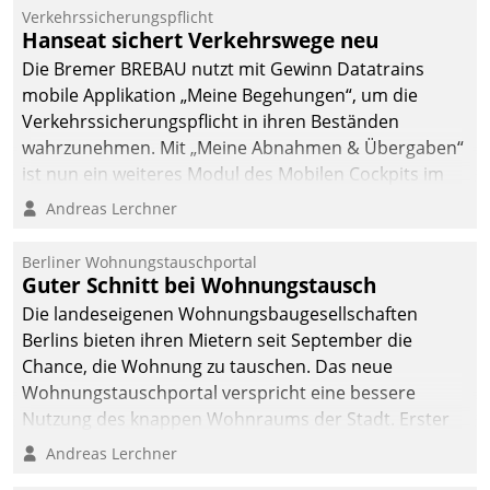
Verkehrssicherungspflicht
Hanseat sichert Verkehrswege neu
Die Bremer BREBAU nutzt mit Gewinn Datatrains
mobile Applikation „Meine Begehungen“, um die
Verkehrssicherungspflicht in ihren Beständen
wahrzunehmen. Mit „Meine Abnahmen & Übergaben“
ist nun ein weiteres Modul des Mobilen Cockpits im
Einsatz.
Andreas Lerchner
Berliner Wohnungstauschportal
Guter Schnitt bei Wohnungstausch
Die landeseigenen Wohnungsbaugesellschaften
Berlins bieten ihren Mietern seit September die
Chance, die Wohnung zu tauschen. Das neue
Wohnungstauschportal verspricht eine bessere
Nutzung des knappen Wohnraums der Stadt. Erster
Anwendungsfall für Datatrains Lösung API-Hub mit
Andreas Lerchner
Schnittstellen zu den ERP-Systemen der