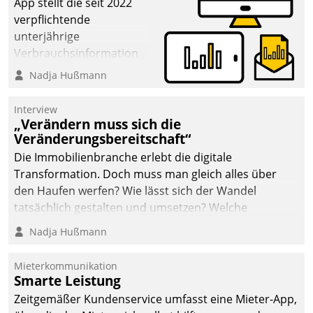
App stellt die seit 2022
verpflichtende
unterjährige
Verbrauchsinformation
schnell, zuverlässig und
Nadja Hußmann
leicht bekömmlich bereit:
Die monatlichen
Interview
Mitteilungen zum
„Verändern muss sich die
Veränderungsbereitschaft“
Heizungs- und
Wasserverbrauch gehen
Die Immobilienbranche erlebt die digitale
automatisiert, vollständig
Transformation. Doch muss man gleich alles über
und auf Wunsch über
den Haufen werfen? Wie lässt sich der Wandel
mehrere zuvor
tatsächlich gestalten und umsetzen? Welche
festgelegte
Argumente zählen wirklich?
Nadja Hußmann
Kommunikationswege bei
den Empfängern ein.
Mieterkommunikation
Smarte Leistung
Zeitgemäßer Kundenservice umfasst eine Mieter-App,