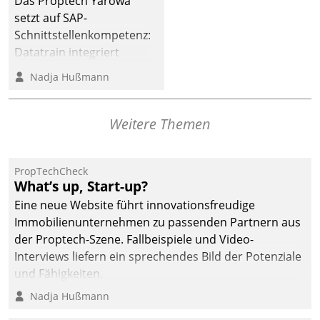
Das Proptech Yarowa
Dialogführung ermöglicht
setzt auf SAP-
dem externen
Schnittstellenkompetenz:
Serviceteam, Anrufe von
Datatrain integriert
Mietenden zügiger und
Yarowas Portal zur
Nadja Hußmann
effizienter zu bearbeiten.
Vergabe und Verwaltung
von Aufträgen der
operativen
Weitere Themen
Instandhaltung in die
SAP-Systemlandschaft
PropTechCheck
deutscher
What’s up, Start-up?
Wohnungsunternehmen
Eine neue Website führt innovationsfreudige
– und beschleunigt damit
Immobilienunternehmen zu passenden Partnern aus
den Weg vom
der Proptech-Szene. Fallbeispiele und Video-
Mieteranliegen zum
Interviews liefern ein sprechendes Bild der Potenziale
Dienstleisterauftrag.
und Fähigkeiten.
Nadja Hußmann