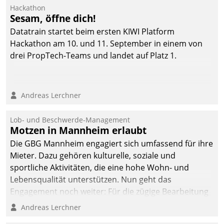
Ressort Kapitalanlage für
Hackathon
künftige Aufgaben und
Sesam, öffne dich!
Herausforderungen
Datatrain startet beim ersten KIWI Platform
gerüstet.
Hackathon am 10. und 11. September in einem von
drei PropTech-Teams und landet auf Platz 1.
Andreas Lerchner
Lob- und Beschwerde-Management
Motzen in Mannheim erlaubt
Die GBG Mannheim engagiert sich umfassend für ihre
Mieter. Dazu gehören kulturelle, soziale und
sportliche Aktivitäten, die eine hohe Wohn- und
Lebensqualität unterstützen. Nun geht das
Engagement noch weiter: Für die zügige Bearbeitung
von Beschwerden – oder Lob – richtet das
Andreas Lerchner
Unternehmen mit Datatrains Applikation fürs Lob-