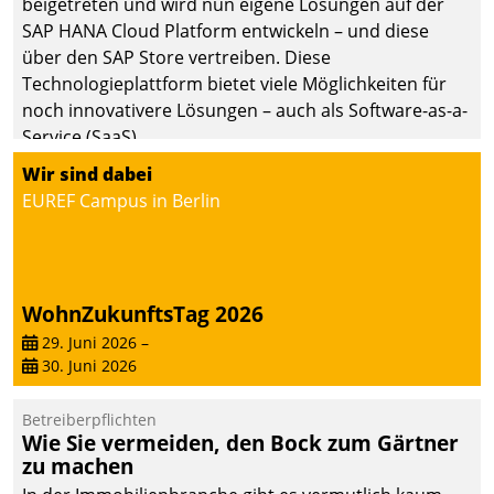
beigetreten und wird nun eigene Lösungen auf der
die Bereitschaft, sich zu überprüfen, zu hinterfragen
SAP HANA Cloud Platform entwickeln – und diese
und zu verändern.
über den SAP Store vertreiben. Diese
Technologieplattform bietet viele Möglichkeiten für
noch innovativere Lösungen – auch als Software-as-a-
Service (SaaS).
Wir sind dabei
EUREF Campus in Berlin
WohnZukunftsTag 2026
29. Juni 2026
–
30. Juni 2026
Betreiberpflichten
Wie Sie vermeiden, den Bock zum Gärtner
zu machen