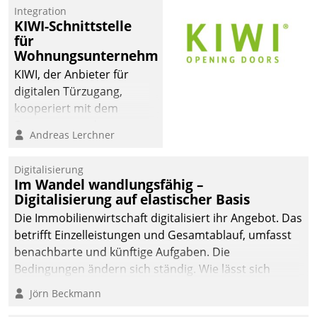
Integration
KIWI-Schnittstelle
für
Wohnungsunternehmen
KIWI, der Anbieter für
digitalen Türzugang,
kooperiert mit dem
Beratungs- und
Andreas Lerchner
Softwareentwicklungshaus
Datatrain.
Digitalisierung
Im Wandel wandlungsfähig –
Digitalisierung auf elastischer Basis
Die Immobilienwirtschaft digitalisiert ihr Angebot. Das
betrifft Einzelleistungen und Gesamtablauf, umfasst
benachbarte und künftige Aufgaben. Die
Bedingungen ändern sich ständig. Wie lässt sich
technisch die Kontrolle wahren und zugleich Freiraum
Jörn Beckmann
fürs Wachsen öffnen?