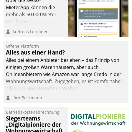
Über die SWSG-
MieterApp können die
mehr als 50.000 Mieter
mit ihrem
Wohnungsunternehmen
Andreas Lerchner
kommunizieren, auf dem
Laufenden bleiben, Daten
Offene Plattform
einsehen und ändern
Alles aus einer Hand?
oder
Alles bei einem Anbieter beziehen – das Prinzip von
Schadensmeldungen
einigen großen Warenhäusern, aber auch
abgeben – rund um die
Onlineanbietern wie Amazon war lange Credo in der
Uhr.
Wohnungswirtschaft. Zugegeben, es ist komfortabel
alles aus einer Hand zu beziehen...
Jörn Beckmann
Betriebskostenabrechnung
Siegerteams
„Digitalpioniere der
Wohnungswirtschaft