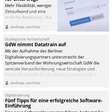
Mehr Flexibilität, weniger
Zeitaufwand und eine
einfache Bedienung - das
verspricht das aktuelle
Andreas Lerchner
Cockpit für mobile
Mitarbeiter von
Strategische Partnerschaft
Datatrain. Die meravis
GdW nimmt Datatrain auf
Wohnungsbau- und
Mit der Aufnahme des Berliner
Immobilien GmbH hat
Digitalisierungspartners unterstreicht der
sich dabei für den Betrieb
Spitzenverband der Wohnungswirtschaft GdW die
der Lösung über die SAP
zentrale Herausforderung, neue Strategien und
Cloud Platform
Geschäftsmodelle für die Wohnungswirtschaft zu
entschieden - als erstes
entwickeln.
Andreas Lerchner
Unternehmen am
Wohnungsmarkt.
Digitalisierung
Fünf Tipps für eine erfolgreiche Software-
Einführung