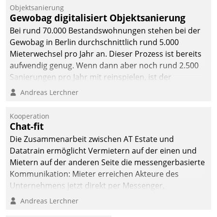
Unternehmen.
Objektsanierung
Gewobag digitalisiert Objektsanierung
Bei rund 70.000 Bestandswohnungen stehen bei der
Gewobag in Berlin durchschnittlich rund 5.000
Mieterwechsel pro Jahr an. Dieser Prozess ist bereits
aufwendig genug. Wenn dann aber noch rund 2.500
Sanierungen pro Jahr mit reinspielen, ist der
Betreuungs- und Organisationsaufwand immens. Im
Andreas Lerchner
Rahmen ihrer Digitalisierungsstrategie hat das
kommunale Wohnungsbauunternehmen daher
Kooperation
gemeinsam mit der Berliner Datatrain GmbH den
Chat-fit
Teilprozess der Objektsanierung digitalisiert.
Die Zusammenarbeit zwischen AT Estate und
Datatrain ermöglicht Vermietern auf der einen und
Mietern auf der anderen Seite die messengerbasierte
Kommunikation: Mieter erreichen Akteure des
Unternehmens jetzt direkt per Messenger,
Mitarbeiter oder Dienstleister empfangen oder
Andreas Lerchner
versenden die Nachrichten via Cockpit.