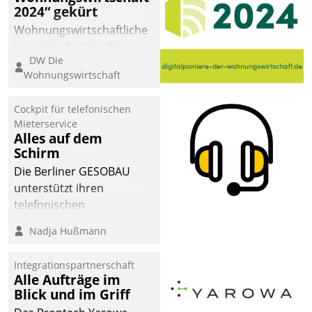
2024“ gekürt
Wohnungswirtschaftliche
Vorreiter für den Weg in
DW Die
eine digitale Zukunft zu
Wohnungswirtschaft
finden, ist das Ziel des
Awards „Digitalpioniere
Cockpit für telefonischen
der
Mieterservice
Wohnungswirtschaft“.
Alles auf dem
Bewerben können sich
Schirm
dafür ein Team
Die Berliner GESOBAU
bestehend aus
unterstützt ihren
Wohnungsunternehmen
telefonischen
und PropTech.
Mieterservice mit einem
Nadja Hußmann
digitalen Cockpit, das
situationsbezogen
Integrationspartnerschaft
passende Fragen und
Alle Aufträge im
Schlagworte auswirft.
Blick und im Griff
Eine intuitive