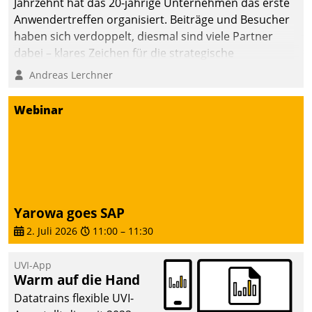
Jahrzehnt hat das 20-jährige Unternehmen das erste
Anwendertreffen organisiert. Beiträge und Besucher
haben sich verdoppelt, diesmal sind viele Partner
dabei – klares Zeichen für die strategische
Fokussierung auf den Kunden.
Andreas Lerchner
Webinar
Yarowa goes SAP
2. Juli 2026
11:00
–
11:30
UVI-App
Warm auf die Hand
Datatrains flexible UVI-