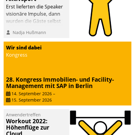
anspruchsvollen
Erst lieferten die Speaker
Aufgaben und
visionäre Impulse, dann
abnehmendem
wurden die Gäste selbst
Nachwuchs?
aktiv und sammelten
Nadja Hußmann
methodisch
Vernetzungsideen fürs
Wir sind dabei
Quartier. Dazwischen
Kongress
zeigte Datatrain, was es
Neues zu bieten hat.
28. Kongress Immobilien- und Facility-
Management mit SAP in Berlin
14. September 2026
–
15. September 2026
Anwendertreffen
Workout 2022:
Höhenflüge zur
Cloud