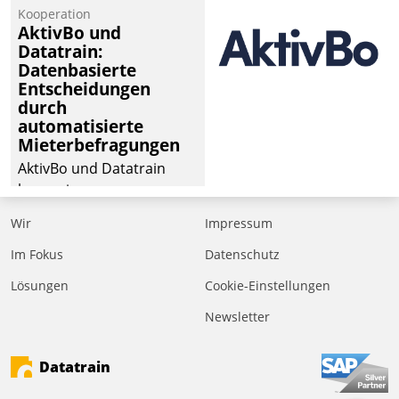
Kooperation
AktivBo und
Datatrain:
Datenbasierte
Entscheidungen
durch
automatisierte
Mieterbefragungen
AktivBo und Datatrain
kooperieren –
Immobilienunternehmen
Wir
Impressum
profitieren: Die nahtlose
Integration der Lösungen
Im Fokus
Datenschutz
von AktivBo und
Lösungen
Cookie-Einstellungen
Datatrain ermöglicht
Newsletter
automatisiert ausgelöste,
zielgerichtete
Mieterbefragungen – eine
Datatrain
starke Grundlage für