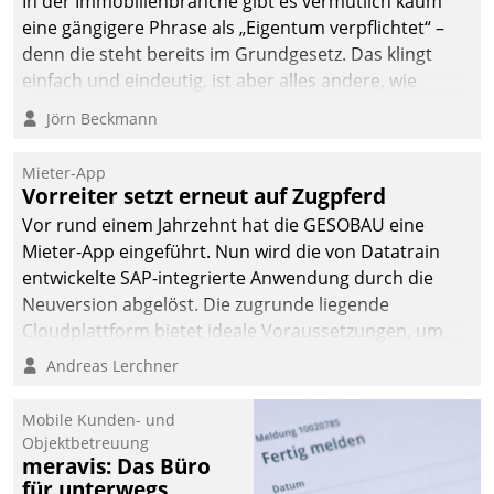
In der Immobilienbranche gibt es vermutlich kaum
eine gängigere Phrase als „Eigentum verpflichtet“ –
denn die steht bereits im Grundgesetz. Das klingt
einfach und eindeutig, ist aber alles andere, wie
Branchenbeschäftigte wissen. Denn mit der
Jörn Beckmann
Verantwortung folgen Verpflichtungen.
Mieter-App
Vorreiter setzt erneut auf Zugpferd
Vor rund einem Jahrzehnt hat die GESOBAU eine
Mieter-App eingeführt. Nun wird die von Datatrain
entwickelte SAP-integrierte Anwendung durch die
Neuversion abgelöst. Die zugrunde liegende
Cloudplattform bietet ideale Voraussetzungen, um
die Funktionalität der App zu erweitern und weitere
Andreas Lerchner
innovative Apps, auch von Drittanbietern, in SAP zu
integrieren.
Mobile Kunden- und
Objektbetreuung
meravis: Das Büro
für unterwegs