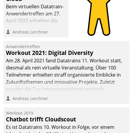
Beim virtuellen Datatrain-
Anwendertreffen am 27.
April 2022 erhielten die
Teilnehmerinnen und
Andreas Lerchner
Teilnehmer kurzweilige
Einblicke in innovative
Anwendertreffen
Cloud-Strategien und -
Workout 2021: Digital Diversity
Lösungen mit hohem
Am 28. April 2021 fand Datatrains 11. Workout statt,
Zukunftspotenzial.
diesmal als rein virtuelle Veranstaltung. Über 100
Teilnehmer erhielten straff organisierte Einblicke in
Zukunftsthemen und innovative Projekte. Zuletzt
wurden die Top-Interessengebiete ermittelt.
Andreas Lerchner
Workout 2019
Chatbot trifft Cloudscout
Es ist Datatrains 10. Workout in Folge, vor einem