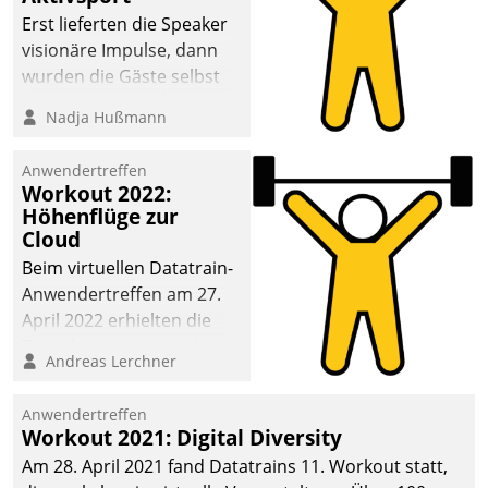
anspruchsvollen
Erst lieferten die Speaker
Aufgaben und
visionäre Impulse, dann
abnehmendem
wurden die Gäste selbst
Nachwuchs?
aktiv und sammelten
Nadja Hußmann
methodisch
Vernetzungsideen fürs
Anwendertreffen
Quartier. Dazwischen
Workout 2022:
zeigte Datatrain, was es
Höhenflüge zur
Neues zu bieten hat.
Cloud
Beim virtuellen Datatrain-
Anwendertreffen am 27.
April 2022 erhielten die
Teilnehmerinnen und
Andreas Lerchner
Teilnehmer kurzweilige
Einblicke in innovative
Anwendertreffen
Cloud-Strategien und -
Workout 2021: Digital Diversity
Lösungen mit hohem
Am 28. April 2021 fand Datatrains 11. Workout statt,
Zukunftspotenzial.