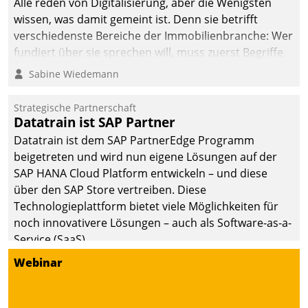
Alle reden von Digitalisierung, aber die Wenigsten
wissen, was damit gemeint ist. Denn sie betrifft
verschiedenste Bereiche der Immobilienbranche: Wer
fundiert über sie sprechen will, muss zuerst Begriffe
klären. Ein Aspekt ist die betriebliche Optimierung:
Sabine Wiedemann
Moderne Softwarelösungen ermöglichen große
Einsparungen durch optimierte und automatisierte
Strategische Partnerschaft
Prozesse. Doch man darf nicht zu viel erwarten: Allein
Datatrain ist SAP Partner
mit der Einführung einer neuen Software ist es nicht
Datatrain ist dem SAP PartnerEdge Programm
getan. Die Digitalisierung erfordert von Unternehmen
beigetreten und wird nun eigene Lösungen auf der
die Bereitschaft, sich zu überprüfen, zu hinterfragen
SAP HANA Cloud Platform entwickeln – und diese
und zu verändern.
über den SAP Store vertreiben. Diese
Technologieplattform bietet viele Möglichkeiten für
noch innovativere Lösungen – auch als Software-as-a-
Service (SaaS).
Webinar