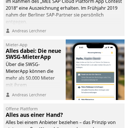
im Rahmen des „MEE SAP Cloud Platform App Contest
2018“ eine Auszeichnung erhalten. Im Frühjahr 2019
nahm der Berliner SAP-Partner sie persönlich
entgegen.
Andreas Lerchner
Mieter-App
Alles dabei: Die neue
SWSG-MieterApp
Über die SWSG-
MieterApp können die
mehr als 50.000 Mieter
mit ihrem
Wohnungsunternehmen
Andreas Lerchner
kommunizieren, auf dem
Laufenden bleiben, Daten
Offene Plattform
einsehen und ändern
Alles aus einer Hand?
oder
Alles bei einem Anbieter beziehen – das Prinzip von
Schadensmeldungen