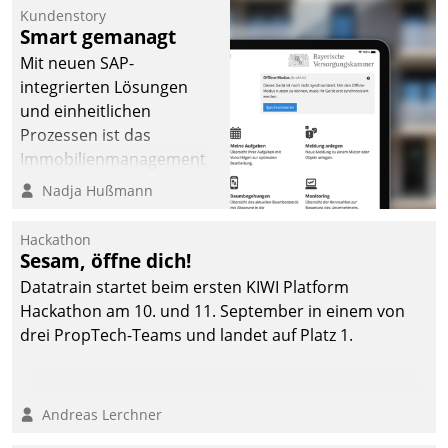
Kundenstory
Smart gemanagt
Mit neuen SAP-
integrierten Lösungen
und einheitlichen
Prozessen ist das
Immobilienmanagement
der Bayerischen
Nadja Hußmann
Versorgungskammer im
Ressort Kapitalanlage für
Hackathon
künftige Aufgaben und
Sesam, öffne dich!
Herausforderungen
Datatrain startet beim ersten KIWI Platform
gerüstet.
Hackathon am 10. und 11. September in einem von
drei PropTech-Teams und landet auf Platz 1.
Andreas Lerchner