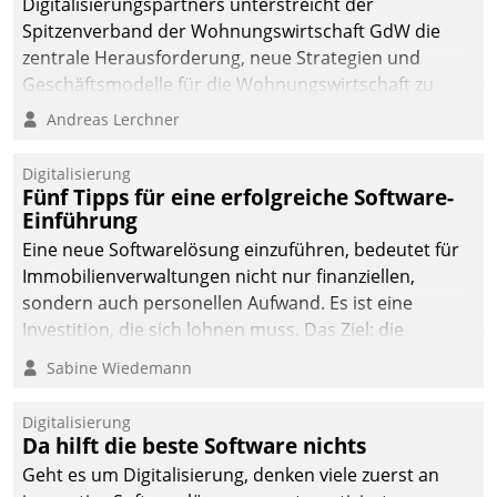
Digitalisierungspartners unterstreicht der
Spitzenverband der Wohnungswirtschaft GdW die
zentrale Herausforderung, neue Strategien und
Geschäftsmodelle für die Wohnungswirtschaft zu
entwickeln.
Andreas Lerchner
Digitalisierung
Fünf Tipps für eine erfolgreiche Software-
Einführung
Eine neue Softwarelösung einzuführen, bedeutet für
Immobilienverwaltungen nicht nur finanziellen,
sondern auch personellen Aufwand. Es ist eine
Investition, die sich lohnen muss. Das Ziel: die
nachhaltige Optimierung der Geschäftsabläufe. Damit
Sabine Wiedemann
dieses Ziel erreicht wird, sollten einige Grundregeln
befolgt werden.
Digitalisierung
Da hilft die beste Software nichts
Geht es um Digitalisierung, denken viele zuerst an