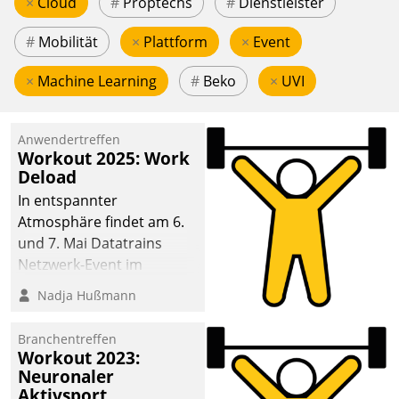
×
Cloud
#
Proptechs
#
Dienstleister
#
Mobilität
×
Plattform
×
Event
×
Machine Learning
#
Beko
×
UVI
Anwendertreffen
Workout 2025: Work
Deload
In entspannter
Atmosphäre findet am 6.
und 7. Mai Datatrains
Netzwerk-Event im
Kunden- und Partnerkreis
Nadja Hußmann
statt. Zentrale Frage: Wie
lassen sich
Branchentreffen
Mammutprojekte
Workout 2023:
meistern und Workloads
Neuronaler
Aktivsport
wuppen – bei zunehmend