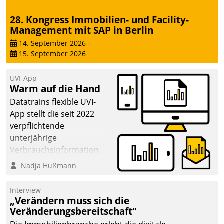
28. Kongress Immobilien- und Facility-
Management mit SAP in Berlin
14. September 2026
–
15. September 2026
UVI-App
Warm auf die Hand
Datatrains flexible UVI-
App stellt die seit 2022
verpflichtende
unterjährige
Verbrauchsinformation
schnell, zuverlässig und
Nadja Hußmann
leicht bekömmlich bereit:
Die monatlichen
Interview
Mitteilungen zum
„Verändern muss sich die
Veränderungsbereitschaft“
Heizungs- und
Wasserverbrauch gehen