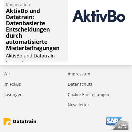
von Aufträgen der
Kooperation
operativen
AktivBo und
Instandhaltung in die
Datatrain:
Datenbasierte
SAP-Systemlandschaft
Entscheidungen
deutscher
durch
Wohnungsunternehmen
automatisierte
– und beschleunigt damit
Mieterbefragungen
den Weg vom
AktivBo und Datatrain
Mieteranliegen zum
kooperieren –
Dienstleisterauftrag.
Immobilienunternehmen
Wir
Impressum
profitieren: Die nahtlose
Integration der Lösungen
Im Fokus
Datenschutz
von AktivBo und
Lösungen
Cookie-Einstellungen
Datatrain ermöglicht
Newsletter
automatisiert ausgelöste,
zielgerichtete
Mieterbefragungen – eine
Datatrain
starke Grundlage für