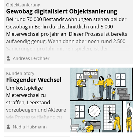
Unternehmen.
Objektsanierung
Gewobag digitalisiert Objektsanierung
Bei rund 70.000 Bestandswohnungen stehen bei der
Gewobag in Berlin durchschnittlich rund 5.000
Mieterwechsel pro Jahr an. Dieser Prozess ist bereits
aufwendig genug. Wenn dann aber noch rund 2.500
Sanierungen pro Jahr mit reinspielen, ist der
Betreuungs- und Organisationsaufwand immens. Im
Andreas Lerchner
Rahmen ihrer Digitalisierungsstrategie hat das
kommunale Wohnungsbauunternehmen daher
Kunden-Story
gemeinsam mit der Berliner Datatrain GmbH den
Fliegender Wechsel
Teilprozess der Objektsanierung digitalisiert.
Um kostspielige
Mieterwechsel zu
straffen, Leerstand
vorzubeugen und Akteure
wie Prozesse fließend zu
vernetzen, nutzt die
Nadja Hußmann
Berliner Gewobag seit