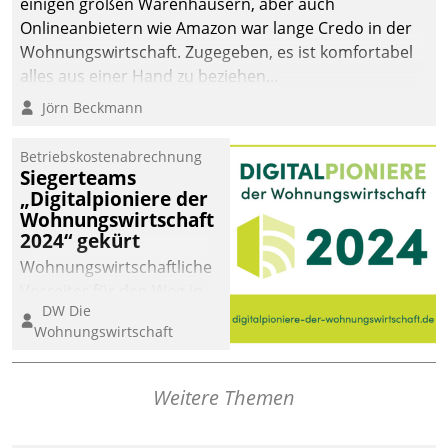
einigen großen Warenhäusern, aber auch
abgeben – rund um die
Onlineanbietern wie Amazon war lange Credo in der
Uhr.
Wohnungswirtschaft. Zugegeben, es ist komfortabel
alles aus einer Hand zu beziehen...
Jörn Beckmann
Betriebskostenabrechnung
Siegerteams
„Digitalpioniere der
Wohnungswirtschaft
2024“ gekürt
Wohnungswirtschaftliche
Vorreiter für den Weg in
DW Die
eine digitale Zukunft zu
Wohnungswirtschaft
finden, ist das Ziel des
Awards „Digitalpioniere
der
Weitere Themen
Wohnungswirtschaft“.
Bewerben können sich