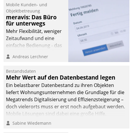
Mobile Kunden- und
Objektbetreuung
meravis: Das Büro
für unterwegs
Mehr Flexibilität, weniger
Zeitaufwand und eine
einfache Bedienung - das
verspricht das aktuelle
Andreas Lerchner
Cockpit für mobile
Mitarbeiter von
Bestandsdaten
Datatrain. Die meravis
Mehr Wert auf den Datenbestand legen
Wohnungsbau- und
Ein belastbarer Datenbestand zu ihren Objekten
Immobilien GmbH hat
liefert Wohnungsunternehmen die Grundlage für die
sich dabei für den Betrieb
Megatrends Digitalisierung und Effizienzsteigerung –
der Lösung über die SAP
doch vielerorts muss er erst noch aufgebaut werden.
Cloud Platform
Mobile Lösungen sind dabei eine große Hilfe.
entschieden - als erstes
Sabine Wiedemann
Unternehmen am
Wohnungsmarkt.