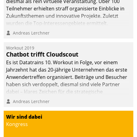
diesmal als rein virtuelle Veranstaltung. Über 100
Teilnehmer erhielten straff organisierte Einblicke in
Zukunftsthemen und innovative Projekte. Zuletzt
wurden die Top-Interessengebiete ermittelt.
Andreas Lerchner
Workout 2019
Chatbot trifft Cloudscout
Es ist Datatrains 10. Workout in Folge, vor einem
Jahrzehnt hat das 20-jährige Unternehmen das erste
Anwendertreffen organisiert. Beiträge und Besucher
haben sich verdoppelt, diesmal sind viele Partner
dabei – klares Zeichen für die strategische
Fokussierung auf den Kunden.
Andreas Lerchner
Wir sind dabei
Kongress