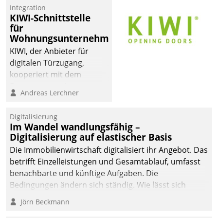
Integration
KIWI-Schnittstelle
für
Wohnungsunternehmen
KIWI, der Anbieter für
digitalen Türzugang,
kooperiert mit dem
Beratungs- und
Andreas Lerchner
Softwareentwicklungshaus
Datatrain.
Digitalisierung
Im Wandel wandlungsfähig –
Digitalisierung auf elastischer Basis
Die Immobilienwirtschaft digitalisiert ihr Angebot. Das
betrifft Einzelleistungen und Gesamtablauf, umfasst
benachbarte und künftige Aufgaben. Die
Bedingungen ändern sich ständig. Wie lässt sich
technisch die Kontrolle wahren und zugleich Freiraum
Jörn Beckmann
fürs Wachsen öffnen?