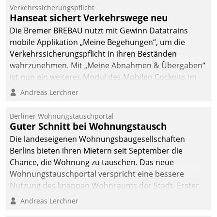
Verkehrssicherungspflicht
Hanseat sichert Verkehrswege neu
Die Bremer BREBAU nutzt mit Gewinn Datatrains
mobile Applikation „Meine Begehungen“, um die
Verkehrssicherungspflicht in ihren Beständen
wahrzunehmen. Mit „Meine Abnahmen & Übergaben“
ist nun ein weiteres Modul des Mobilen Cockpits im
Einsatz.
Andreas Lerchner
Berliner Wohnungstauschportal
Guter Schnitt bei Wohnungstausch
Die landeseigenen Wohnungsbaugesellschaften
Berlins bieten ihren Mietern seit September die
Chance, die Wohnung zu tauschen. Das neue
Wohnungstauschportal verspricht eine bessere
Nutzung des knappen Wohnraums der Stadt. Erster
Anwendungsfall für Datatrains Lösung API-Hub mit
Andreas Lerchner
Schnittstellen zu den ERP-Systemen der