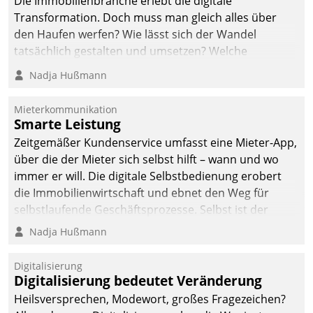
Die Immobilienbranche erlebt die digitale
automatisiert, vollständig
Transformation. Doch muss man gleich alles über
und auf Wunsch über
den Haufen werfen? Wie lässt sich der Wandel
mehrere zuvor
tatsächlich gestalten und umsetzen? Welche
festgelegte
Argumente zählen wirklich?
Nadja Hußmann
Kommunikationswege bei
den Empfängern ein.
Mieterkommunikation
Smarte Leistung
Zeitgemäßer Kundenservice umfasst eine Mieter-App,
über die der Mieter sich selbst hilft – wann und wo
immer er will. Die digitale Selbstbedienung erobert
die Immobilienwirtschaft und ebnet den Weg für
selbstlaufende Geschäftsprozesse. Selbst ist der
Kunde und smart der Serviceanbieter.
Nadja Hußmann
Digitalisierung
Digitalisierung bedeutet Veränderung
Heilsversprechen, Modewort, großes Fragezeichen?