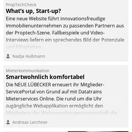
dafür ein Team
PropTechCheck
What’s up, Start-up?
bestehend aus
Wohnungsunternehmen
Eine neue Website führt innovationsfreudige
und PropTech.
Immobilienunternehmen zu passenden Partnern aus
der Proptech-Szene. Fallbeispiele und Video-
Interviews liefern ein sprechendes Bild der Potenziale
und Fähigkeiten.
Nadja Hußmann
Mieterkommunikation
Smartwohnlich komfortabel
Die NEUE LÜBECKER erneuert ihr Mitglieder-
ServicePortal von Grund auf mit Datatrains
Mieterservices Online. Die rund um die Uhr
zugängliche Webapplikation ermöglicht den
Mitgliedern der Wohnungs­bau­genossenschaft die
Kontaktaufnahme per Smartphone, Tablet oder PC.
Andreas Lerchner