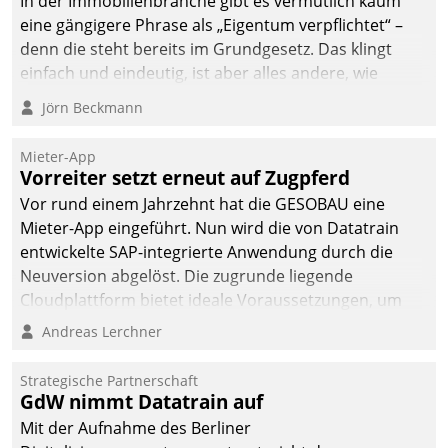
In der Immobilienbranche gibt es vermutlich kaum
eine gängigere Phrase als „Eigentum verpflichtet“ –
denn die steht bereits im Grundgesetz. Das klingt
einfach und eindeutig, ist aber alles andere, wie
Branchenbeschäftigte wissen. Denn mit der
Jörn Beckmann
Verantwortung folgen Verpflichtungen.
Mieter-App
Vorreiter setzt erneut auf Zugpferd
Vor rund einem Jahrzehnt hat die GESOBAU eine
Mieter-App eingeführt. Nun wird die von Datatrain
entwickelte SAP-integrierte Anwendung durch die
Neuversion abgelöst. Die zugrunde liegende
Cloudplattform bietet ideale Voraussetzungen, um
die Funktionalität der App zu erweitern und weitere
Andreas Lerchner
innovative Apps, auch von Drittanbietern, in SAP zu
integrieren.
Strategische Partnerschaft
GdW nimmt Datatrain auf
Mit der Aufnahme des Berliner