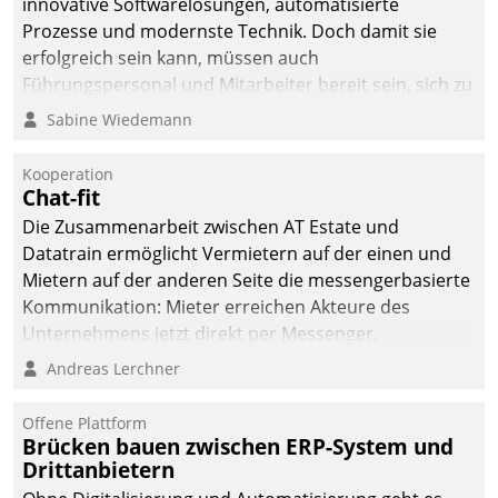
innovative Softwarelösungen, automatisierte
Prozesse und modernste Technik. Doch damit sie
erfolgreich sein kann, müssen auch
Führungspersonal und Mitarbeiter bereit sein, sich zu
verändern und anzupassen, sonst werden sie an ihr
Sabine Wiedemann
scheitern.
Kooperation
Chat-fit
Die Zusammenarbeit zwischen AT Estate und
Datatrain ermöglicht Vermietern auf der einen und
Mietern auf der anderen Seite die messengerbasierte
Kommunikation: Mieter erreichen Akteure des
Unternehmens jetzt direkt per Messenger,
Mitarbeiter oder Dienstleister empfangen oder
Andreas Lerchner
versenden die Nachrichten via Cockpit.
Offene Plattform
Brücken bauen zwischen ERP-System und
Drittanbietern