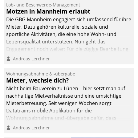
Lob- und Beschwerde-Management
Motzen in Mannheim erlaubt
Die GBG Mannheim engagiert sich umfassend für ihre
Mieter. Dazu gehören kulturelle, soziale und
sportliche Aktivitäten, die eine hohe Wohn- und
Lebensqualität unterstützen. Nun geht das
Engagement noch weiter: Für die zügige Bearbeitung
von Beschwerden – oder Lob – richtet das
Andreas Lerchner
Unternehmen mit Datatrains Applikation fürs Lob-
und Beschwerde-Management einen eigenen Kanal
Wohnungsabnahme & -übergabe
ein.
Mieter, wechsle dich?
Nicht beim Bauverein zu Lünen – hier setzt man auf
nachhaltige Mietverhältnisse und eine umsichtige
Mieterbetreuung. Seit wenigen Wochen sorgt
Datatrains mobile Applikation für die
Wohnungsabnahme und -übergabe dafür, dass
Mieter wohlgeordnet kommen und, so es sein muss,
Andreas Lerchner
gehen können.