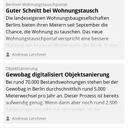
Berliner Wohnungstauschportal
Guter Schnitt bei Wohnungstausch
Die landeseigenen Wohnungsbaugesellschaften
Berlins bieten ihren Mietern seit September die
Chance, die Wohnung zu tauschen. Das neue
Wohnungstauschportal verspricht eine bessere
Nutzung des knappen Wohnraums der Stadt. Erster
Anwendungsfall für Datatrains Lösung API-Hub mit
Andreas Lerchner
Schnittstellen zu den ERP-Systemen der
Unternehmen.
Objektsanierung
Gewobag digitalisiert Objektsanierung
Bei rund 70.000 Bestandswohnungen stehen bei der
Gewobag in Berlin durchschnittlich rund 5.000
Mieterwechsel pro Jahr an. Dieser Prozess ist bereits
aufwendig genug. Wenn dann aber noch rund 2.500
Sanierungen pro Jahr mit reinspielen, ist der
Betreuungs- und Organisationsaufwand immens. Im
Andreas Lerchner
Rahmen ihrer Digitalisierungsstrategie hat das