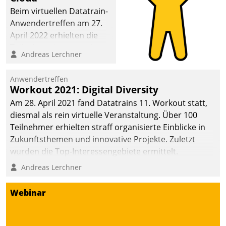
Beim virtuellen Datatrain-
Anwendertreffen am 27.
April 2022 erhielten die
Teilnehmerinnen und
Andreas Lerchner
Teilnehmer kurzweilige
Einblicke in innovative
Anwendertreffen
Cloud-Strategien und -
Workout 2021: Digital Diversity
Lösungen mit hohem
Am 28. April 2021 fand Datatrains 11. Workout statt,
Zukunftspotenzial.
diesmal als rein virtuelle Veranstaltung. Über 100
Teilnehmer erhielten straff organisierte Einblicke in
Zukunftsthemen und innovative Projekte. Zuletzt
wurden die Top-Interessengebiete ermittelt.
Andreas Lerchner
Webinar