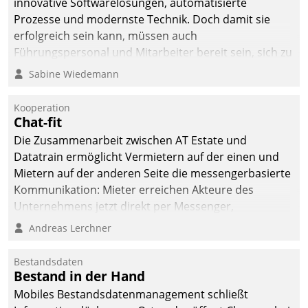
innovative Softwarelösungen, automatisierte
Prozesse und modernste Technik. Doch damit sie
erfolgreich sein kann, müssen auch
Führungspersonal und Mitarbeiter bereit sein, sich zu
verändern und anzupassen, sonst werden sie an ihr
Sabine Wiedemann
scheitern.
Kooperation
Chat-fit
Die Zusammenarbeit zwischen AT Estate und
Datatrain ermöglicht Vermietern auf der einen und
Mietern auf der anderen Seite die messengerbasierte
Kommunikation: Mieter erreichen Akteure des
Unternehmens jetzt direkt per Messenger,
Mitarbeiter oder Dienstleister empfangen oder
Andreas Lerchner
versenden die Nachrichten via Cockpit.
Bestandsdaten
Bestand in der Hand
Mobiles Bestandsdatenmanagement schließt