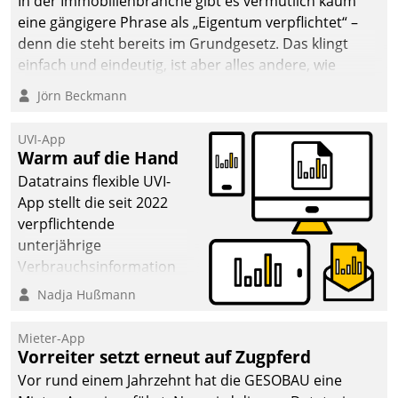
In der Immobilienbranche gibt es vermutlich kaum
eine gängigere Phrase als „Eigentum verpflichtet“ –
denn die steht bereits im Grundgesetz. Das klingt
einfach und eindeutig, ist aber alles andere, wie
Branchenbeschäftigte wissen. Denn mit der
Jörn Beckmann
Verantwortung folgen Verpflichtungen.
UVI-App
Warm auf die Hand
Datatrains flexible UVI-
App stellt die seit 2022
verpflichtende
unterjährige
Verbrauchsinformation
schnell, zuverlässig und
Nadja Hußmann
leicht bekömmlich bereit:
Die monatlichen
Mieter-App
Mitteilungen zum
Vorreiter setzt erneut auf Zugpferd
Heizungs- und
Vor rund einem Jahrzehnt hat die GESOBAU eine
Wasserverbrauch gehen