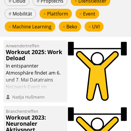
#
Cloud
#
Proptechs
×
Dienstleister
#
Mobilität
×
Plattform
×
Event
×
Machine Learning
×
Beko
×
UVI
Anwendertreffen
Workout 2025: Work
Deload
In entspannter
Atmosphäre findet am 6.
und 7. Mai Datatrains
Netzwerk-Event im
Kunden- und Partnerkreis
Nadja Hußmann
statt. Zentrale Frage: Wie
lassen sich
Branchentreffen
Mammutprojekte
Workout 2023:
meistern und Workloads
Neuronaler
Aktivsport
wuppen – bei zunehmend