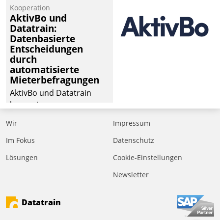
Kooperation
AktivBo und
Datatrain:
Datenbasierte
Entscheidungen
durch
automatisierte
Mieterbefragungen
AktivBo und Datatrain
kooperieren –
Immobilienunternehmen
Wir
Impressum
profitieren: Die nahtlose
Integration der Lösungen
Im Fokus
Datenschutz
von AktivBo und
Lösungen
Cookie-Einstellungen
Datatrain ermöglicht
Newsletter
automatisiert ausgelöste,
zielgerichtete
Mieterbefragungen – eine
Datatrain
starke Grundlage für