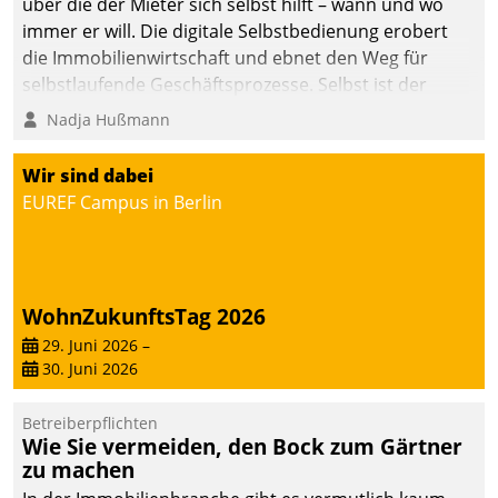
über die der Mieter sich selbst hilft – wann und wo
immer er will. Die digitale Selbstbedienung erobert
die Immobilienwirtschaft und ebnet den Weg für
selbstlaufende Geschäftsprozesse. Selbst ist der
Kunde und smart der Serviceanbieter.
Nadja Hußmann
Wir sind dabei
EUREF Campus in Berlin
WohnZukunftsTag 2026
29. Juni 2026
–
30. Juni 2026
Betreiberpflichten
Wie Sie vermeiden, den Bock zum Gärtner
zu machen