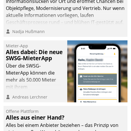
Informationslücken vor Ort und eröffnet Chancen bei
Objektpflege, Modernisierung und Vertrieb. Nur wenn
aktuelle Informationen vorliegen, laufen
Geschäftsprozesse rund – und blühen IT-gestützt auf.
Nadja Hußmann
Mieter-App
Alles dabei: Die neue
SWSG-MieterApp
Über die SWSG-
MieterApp können die
mehr als 50.000 Mieter
mit ihrem
Wohnungsunternehmen
Andreas Lerchner
kommunizieren, auf dem
Laufenden bleiben, Daten
Offene Plattform
einsehen und ändern
Alles aus einer Hand?
oder
Alles bei einem Anbieter beziehen – das Prinzip von
Schadensmeldungen