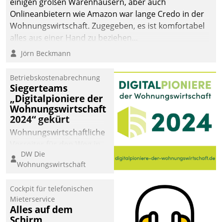
einigen großen Warenhäusern, aber auch
abgeben – rund um die
Onlineanbietern wie Amazon war lange Credo in der
Uhr.
Wohnungswirtschaft. Zugegeben, es ist komfortabel
alles aus einer Hand zu beziehen...
Jörn Beckmann
Betriebskostenabrechnung
Siegerteams
„Digitalpioniere der
Wohnungswirtschaft
2024“ gekürt
Wohnungswirtschaftliche
Vorreiter für den Weg in
DW Die
eine digitale Zukunft zu
Wohnungswirtschaft
finden, ist das Ziel des
Awards „Digitalpioniere
Cockpit für telefonischen
der
Mieterservice
Wohnungswirtschaft“.
Alles auf dem
Bewerben können sich
Schirm