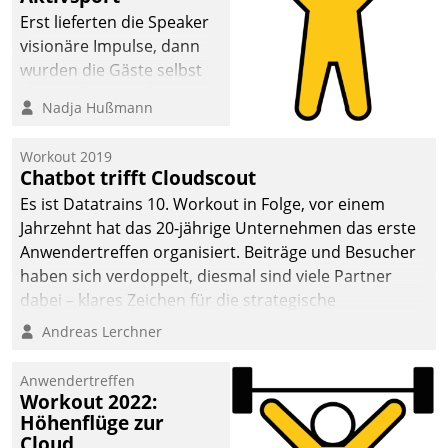
anspruchsvollen
Erst lieferten die Speaker
Aufgaben und
visionäre Impulse, dann
abnehmendem
wurden die Gäste selbst
Nachwuchs?
aktiv und sammelten
Nadja Hußmann
methodisch
Vernetzungsideen fürs
Workout 2019
Quartier. Dazwischen
Chatbot trifft Cloudscout
zeigte Datatrain, was es
Es ist Datatrains 10. Workout in Folge, vor einem
Neues zu bieten hat.
Jahrzehnt hat das 20-jährige Unternehmen das erste
Anwendertreffen organisiert. Beiträge und Besucher
haben sich verdoppelt, diesmal sind viele Partner
dabei – klares Zeichen für die strategische
Fokussierung auf den Kunden.
Andreas Lerchner
Anwendertreffen
Workout 2022:
Höhenflüge zur
Cloud