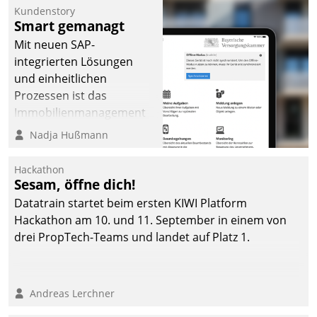
Kundenstory
Smart gemanagt
Mit neuen SAP-
integrierten Lösungen
und einheitlichen
Prozessen ist das
Immobilienmanagement
der Bayerischen
Nadja Hußmann
Versorgungskammer im
Ressort Kapitalanlage für
Hackathon
künftige Aufgaben und
Sesam, öffne dich!
Herausforderungen
Datatrain startet beim ersten KIWI Platform
gerüstet.
Hackathon am 10. und 11. September in einem von
drei PropTech-Teams und landet auf Platz 1.
Andreas Lerchner