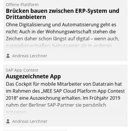
kommunale Wohnungsbauunternehmen daher
Offene Plattform
gemeinsam mit der Berliner Datatrain GmbH den
Brücken bauen zwischen ERP-System und
Drittanbietern
Teilprozess der Objektsanierung digitalisiert.
Ohne Digitalisierung und Automatisierung geht es
nicht: Auch in der Wohnungswirtschaft stehen die
Zeichen daher schon längst auf digital – wenn auch,
zugegebenermaßen, behutsamer als in anderen
Branchen.
Andreas Lerchner
SAP App Contest
Ausgezeichnete App
Das Cockpit für mobile Mitarbeiter von Datatrain hat
im Rahmen des „MEE SAP Cloud Platform App Contest
2018“ eine Auszeichnung erhalten. Im Frühjahr 2019
nahm der Berliner SAP-Partner sie persönlich
entgegen.
Andreas Lerchner