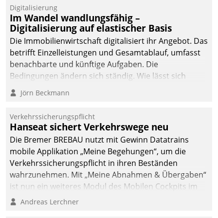
Datatrain.
Digitalisierung
Im Wandel wandlungsfähig –
Digitalisierung auf elastischer Basis
Die Immobilienwirtschaft digitalisiert ihr Angebot. Das
betrifft Einzelleistungen und Gesamtablauf, umfasst
benachbarte und künftige Aufgaben. Die
Bedingungen ändern sich ständig. Wie lässt sich
technisch die Kontrolle wahren und zugleich Freiraum
Jörn Beckmann
fürs Wachsen öffnen?
Verkehrssicherungspflicht
Hanseat sichert Verkehrswege neu
Die Bremer BREBAU nutzt mit Gewinn Datatrains
mobile Applikation „Meine Begehungen“, um die
Verkehrssicherungspflicht in ihren Beständen
wahrzunehmen. Mit „Meine Abnahmen & Übergaben“
ist nun ein weiteres Modul des Mobilen Cockpits im
Einsatz.
Andreas Lerchner