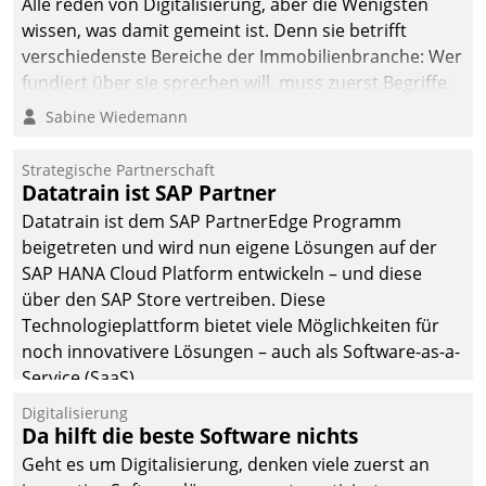
Alle reden von Digitalisierung, aber die Wenigsten
man auf
wissen, was damit gemeint ist. Denn sie betrifft
Cloudtechnologie,
verschiedenste Bereiche der Immobilienbranche: Wer
bewährte und Startup-
fundiert über sie sprechen will, muss zuerst Begriffe
Partner sowie erstmals
klären. Ein Aspekt ist die betriebliche Optimierung:
Sabine Wiedemann
agile Projektmethoden.
Moderne Softwarelösungen ermöglichen große
Einsparungen durch optimierte und automatisierte
Strategische Partnerschaft
Prozesse. Doch man darf nicht zu viel erwarten: Allein
Datatrain ist SAP Partner
mit der Einführung einer neuen Software ist es nicht
Datatrain ist dem SAP PartnerEdge Programm
getan. Die Digitalisierung erfordert von Unternehmen
beigetreten und wird nun eigene Lösungen auf der
die Bereitschaft, sich zu überprüfen, zu hinterfragen
SAP HANA Cloud Platform entwickeln – und diese
und zu verändern.
über den SAP Store vertreiben. Diese
Technologieplattform bietet viele Möglichkeiten für
noch innovativere Lösungen – auch als Software-as-a-
Service (SaaS).
Digitalisierung
Da hilft die beste Software nichts
Geht es um Digitalisierung, denken viele zuerst an