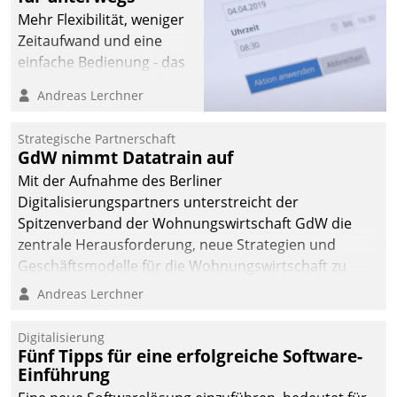
Mehr Flexibilität, weniger
Zeitaufwand und eine
einfache Bedienung - das
verspricht das aktuelle
Andreas Lerchner
Cockpit für mobile
Mitarbeiter von
Strategische Partnerschaft
Datatrain. Die meravis
GdW nimmt Datatrain auf
Wohnungsbau- und
Mit der Aufnahme des Berliner
Immobilien GmbH hat
Digitalisierungspartners unterstreicht der
sich dabei für den Betrieb
Spitzenverband der Wohnungswirtschaft GdW die
der Lösung über die SAP
zentrale Herausforderung, neue Strategien und
Cloud Platform
Geschäftsmodelle für die Wohnungswirtschaft zu
entschieden - als erstes
entwickeln.
Andreas Lerchner
Unternehmen am
Wohnungsmarkt.
Digitalisierung
Fünf Tipps für eine erfolgreiche Software-
Einführung