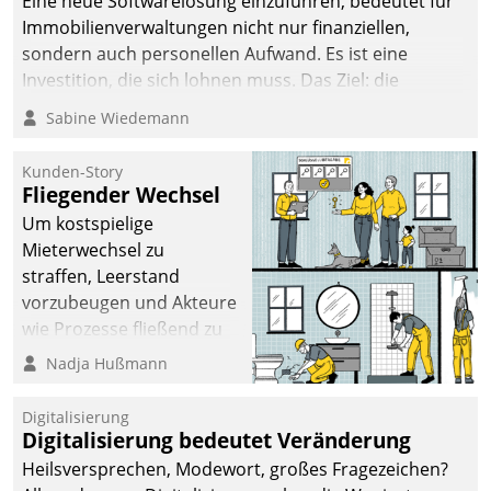
Eine neue Softwarelösung einzuführen, bedeutet für
Immobilienverwaltungen nicht nur finanziellen,
sondern auch personellen Aufwand. Es ist eine
Investition, die sich lohnen muss. Das Ziel: die
nachhaltige Optimierung der Geschäftsabläufe. Damit
Sabine Wiedemann
dieses Ziel erreicht wird, sollten einige Grundregeln
befolgt werden.
Kunden-Story
Fliegender Wechsel
Um kostspielige
Mieterwechsel zu
straffen, Leerstand
vorzubeugen und Akteure
wie Prozesse fließend zu
vernetzen, nutzt die
Nadja Hußmann
Berliner Gewobag seit
Jahresbeginn eine
Digitalisierung
Überblick, Einsicht und
Digitalisierung bedeutet Veränderung
Eingriff bietende Lösung.
Heilsversprechen, Modewort, großes Fragezeichen?
Zur Entwicklung setzte