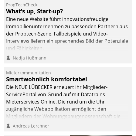
PropTechCheck
deutscher
What’s up, Start-up?
Wohnungsunternehmen
Eine neue Website führt innovationsfreudige
– und beschleunigt damit
Immobilienunternehmen zu passenden Partnern aus
den Weg vom
der Proptech-Szene. Fallbeispiele und Video-
Mieteranliegen zum
Interviews liefern ein sprechendes Bild der Potenziale
Dienstleisterauftrag.
und Fähigkeiten.
Nadja Hußmann
Mieterkommunikation
Smartwohnlich komfortabel
Die NEUE LÜBECKER erneuert ihr Mitglieder-
ServicePortal von Grund auf mit Datatrains
Mieterservices Online. Die rund um die Uhr
zugängliche Webapplikation ermöglicht den
Mitgliedern der Wohnungs­bau­genossenschaft die
Kontaktaufnahme per Smartphone, Tablet oder PC.
Andreas Lerchner