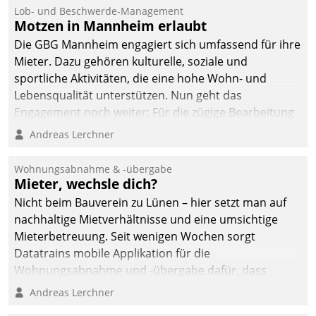
Lob- und Beschwerde-Management
Motzen in Mannheim erlaubt
Die GBG Mannheim engagiert sich umfassend für ihre
Mieter. Dazu gehören kulturelle, soziale und
sportliche Aktivitäten, die eine hohe Wohn- und
Lebensqualität unterstützen. Nun geht das
Engagement noch weiter: Für die zügige Bearbeitung
von Beschwerden – oder Lob – richtet das
Andreas Lerchner
Unternehmen mit Datatrains Applikation fürs Lob-
und Beschwerde-Management einen eigenen Kanal
Wohnungsabnahme & -übergabe
ein.
Mieter, wechsle dich?
Nicht beim Bauverein zu Lünen – hier setzt man auf
nachhaltige Mietverhältnisse und eine umsichtige
Mieterbetreuung. Seit wenigen Wochen sorgt
Datatrains mobile Applikation für die
Wohnungsabnahme und -übergabe dafür, dass
Mieter wohlgeordnet kommen und, so es sein muss,
Andreas Lerchner
gehen können.