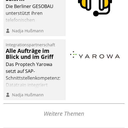
dafür ein Team
Die Berliner GESOBAU
bestehend aus
unterstützt ihren
Wohnungsunternehmen
telefonischen
und PropTech.
Mieterservice mit einem
Nadja Hußmann
digitalen Cockpit, das
situationsbezogen
Integrationspartnerschaft
passende Fragen und
Alle Aufträge im
Schlagworte auswirft.
Blick und im Griff
Eine intuitive
Das Proptech Yarowa
Dialogführung ermöglicht
setzt auf SAP-
dem externen
Schnittstellenkompetenz:
Serviceteam, Anrufe von
Datatrain integriert
Mietenden zügiger und
Yarowas Portal zur
Nadja Hußmann
effizienter zu bearbeiten.
Vergabe und Verwaltung
von Aufträgen der
operativen
Weitere Themen
Instandhaltung in die
SAP-Systemlandschaft