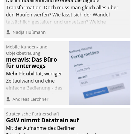
Die Immobilienbranche erlebt die digitale
Transformation. Doch muss man gleich alles über
den Haufen werfen? Wie lässt sich der Wandel
tatsächlich gestalten und umsetzen? Welche
Argumente zählen wirklich?
Nadja Hußmann
Mobile Kunden- und
Objektbetreuung
meravis: Das Büro
für unterwegs
Mehr Flexibilität, weniger
Zeitaufwand und eine
einfache Bedienung - das
verspricht das aktuelle
Andreas Lerchner
Cockpit für mobile
Mitarbeiter von
Strategische Partnerschaft
Datatrain. Die meravis
GdW nimmt Datatrain auf
Wohnungsbau- und
Mit der Aufnahme des Berliner
Immobilien GmbH hat