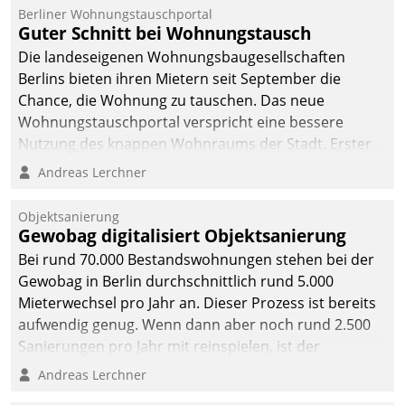
Berliner Wohnungstauschportal
Guter Schnitt bei Wohnungstausch
Die landeseigenen Wohnungsbaugesellschaften
Berlins bieten ihren Mietern seit September die
Chance, die Wohnung zu tauschen. Das neue
Wohnungstauschportal verspricht eine bessere
Nutzung des knappen Wohnraums der Stadt. Erster
Anwendungsfall für Datatrains Lösung API-Hub mit
Andreas Lerchner
Schnittstellen zu den ERP-Systemen der
Unternehmen.
Objektsanierung
Gewobag digitalisiert Objektsanierung
Bei rund 70.000 Bestandswohnungen stehen bei der
Gewobag in Berlin durchschnittlich rund 5.000
Mieterwechsel pro Jahr an. Dieser Prozess ist bereits
aufwendig genug. Wenn dann aber noch rund 2.500
Sanierungen pro Jahr mit reinspielen, ist der
Betreuungs- und Organisationsaufwand immens. Im
Andreas Lerchner
Rahmen ihrer Digitalisierungsstrategie hat das