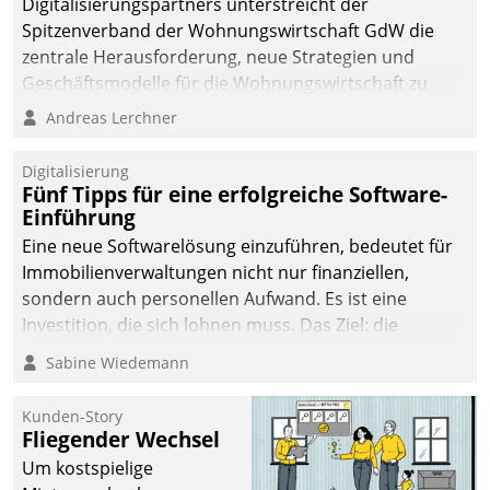
Digitalisierungspartners unterstreicht der
sich dabei für den Betrieb
Spitzenverband der Wohnungswirtschaft GdW die
der Lösung über die SAP
zentrale Herausforderung, neue Strategien und
Cloud Platform
Geschäftsmodelle für die Wohnungswirtschaft zu
entschieden - als erstes
entwickeln.
Andreas Lerchner
Unternehmen am
Wohnungsmarkt.
Digitalisierung
Fünf Tipps für eine erfolgreiche Software-
Einführung
Eine neue Softwarelösung einzuführen, bedeutet für
Immobilienverwaltungen nicht nur finanziellen,
sondern auch personellen Aufwand. Es ist eine
Investition, die sich lohnen muss. Das Ziel: die
nachhaltige Optimierung der Geschäftsabläufe. Damit
Sabine Wiedemann
dieses Ziel erreicht wird, sollten einige Grundregeln
befolgt werden.
Kunden-Story
Fliegender Wechsel
Um kostspielige