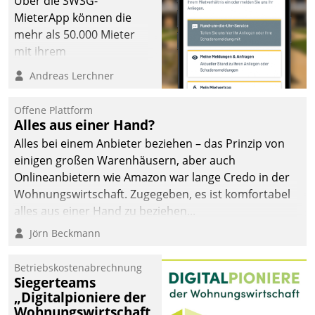
Über die SWSG-
MieterApp können die
mehr als 50.000 Mieter
mit ihrem
Wohnungsunternehmen
Andreas Lerchner
kommunizieren, auf dem
Laufenden bleiben, Daten
Offene Plattform
einsehen und ändern
Alles aus einer Hand?
oder
Alles bei einem Anbieter beziehen – das Prinzip von
Schadensmeldungen
einigen großen Warenhäusern, aber auch
abgeben – rund um die
Onlineanbietern wie Amazon war lange Credo in der
Uhr.
Wohnungswirtschaft. Zugegeben, es ist komfortabel
alles aus einer Hand zu beziehen...
Jörn Beckmann
Betriebskostenabrechnung
Siegerteams
„Digitalpioniere der
Wohnungswirtschaft