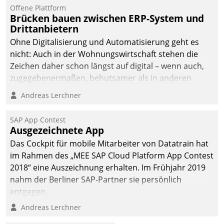
kommunale Wohnungsbauunternehmen daher
Offene Plattform
gemeinsam mit der Berliner Datatrain GmbH den
Brücken bauen zwischen ERP-System und
Drittanbietern
Teilprozess der Objektsanierung digitalisiert.
Ohne Digitalisierung und Automatisierung geht es
nicht: Auch in der Wohnungswirtschaft stehen die
Zeichen daher schon längst auf digital – wenn auch,
zugegebenermaßen, behutsamer als in anderen
Branchen.
Andreas Lerchner
SAP App Contest
Ausgezeichnete App
Das Cockpit für mobile Mitarbeiter von Datatrain hat
im Rahmen des „MEE SAP Cloud Platform App Contest
2018“ eine Auszeichnung erhalten. Im Frühjahr 2019
nahm der Berliner SAP-Partner sie persönlich
entgegen.
Andreas Lerchner