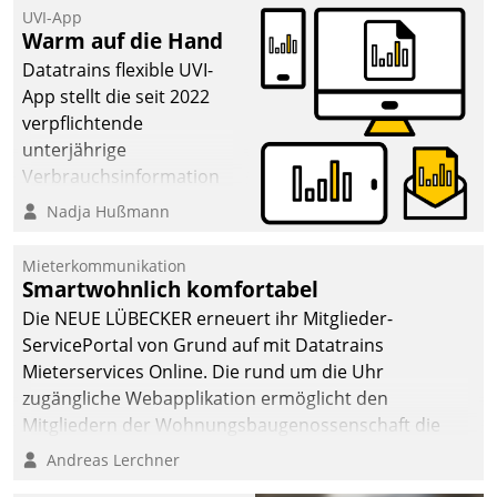
UVI-App
Warm auf die Hand
Datatrains flexible UVI-
App stellt die seit 2022
verpflichtende
unterjährige
Verbrauchsinformation
schnell, zuverlässig und
Nadja Hußmann
leicht bekömmlich bereit:
Die monatlichen
Mieterkommunikation
Mitteilungen zum
Smartwohnlich komfortabel
Heizungs- und
Die NEUE LÜBECKER erneuert ihr Mitglieder-
Wasserverbrauch gehen
ServicePortal von Grund auf mit Datatrains
automatisiert, vollständig
Mieterservices Online. Die rund um die Uhr
und auf Wunsch über
zugängliche Webapplikation ermöglicht den
mehrere zuvor
Mitgliedern der Wohnungs­bau­genossenschaft die
festgelegte
Kontaktaufnahme per Smartphone, Tablet oder PC.
Andreas Lerchner
Kommunikationswege bei
den Empfängern ein.