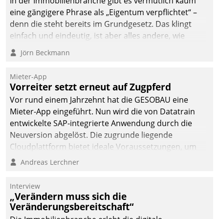
In der Immobilienbranche gibt es vermutlich kaum
eine gängigere Phrase als „Eigentum verpflichtet“ –
denn die steht bereits im Grundgesetz. Das klingt
einfach und eindeutig, ist aber alles andere, wie
Branchenbeschäftigte wissen. Denn mit der
Jörn Beckmann
Verantwortung folgen Verpflichtungen.
Mieter-App
Vorreiter setzt erneut auf Zugpferd
Vor rund einem Jahrzehnt hat die GESOBAU eine
Mieter-App eingeführt. Nun wird die von Datatrain
entwickelte SAP-integrierte Anwendung durch die
Neuversion abgelöst. Die zugrunde liegende
Cloudplattform bietet ideale Voraussetzungen, um
die Funktionalität der App zu erweitern und weitere
Andreas Lerchner
innovative Apps, auch von Drittanbietern, in SAP zu
integrieren.
Interview
„Verändern muss sich die
Veränderungsbereitschaft“