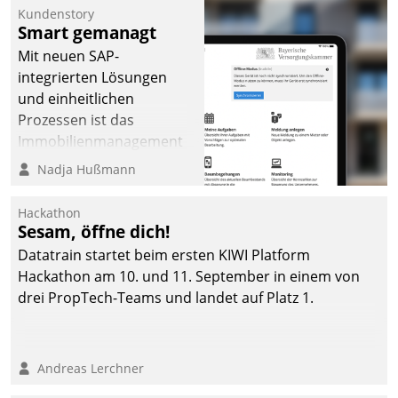
Kundenstory
Smart gemanagt
Mit neuen SAP-
integrierten Lösungen
und einheitlichen
Prozessen ist das
Immobilienmanagement
der Bayerischen
Nadja Hußmann
Versorgungskammer im
Ressort Kapitalanlage für
Hackathon
künftige Aufgaben und
Sesam, öffne dich!
Herausforderungen
Datatrain startet beim ersten KIWI Platform
gerüstet.
Hackathon am 10. und 11. September in einem von
drei PropTech-Teams und landet auf Platz 1.
Andreas Lerchner