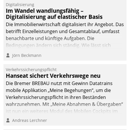
Datatrain.
Digitalisierung
Im Wandel wandlungsfähig –
Digitalisierung auf elastischer Basis
Die Immobilienwirtschaft digitalisiert ihr Angebot. Das
betrifft Einzelleistungen und Gesamtablauf, umfasst
benachbarte und künftige Aufgaben. Die
Bedingungen ändern sich ständig. Wie lässt sich
technisch die Kontrolle wahren und zugleich Freiraum
Jörn Beckmann
fürs Wachsen öffnen?
Verkehrssicherungspflicht
Hanseat sichert Verkehrswege neu
Die Bremer BREBAU nutzt mit Gewinn Datatrains
mobile Applikation „Meine Begehungen“, um die
Verkehrssicherungspflicht in ihren Beständen
wahrzunehmen. Mit „Meine Abnahmen & Übergaben“
ist nun ein weiteres Modul des Mobilen Cockpits im
Einsatz.
Andreas Lerchner