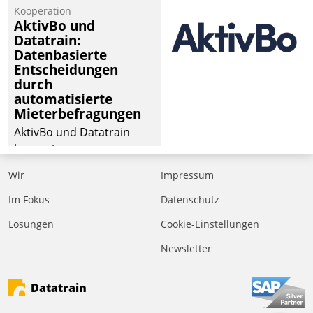
Kooperation
AktivBo und
Datatrain:
Datenbasierte
Entscheidungen
durch
automatisierte
Mieterbefragungen
AktivBo und Datatrain
kooperieren –
Immobilienunternehmen
Wir
Impressum
profitieren: Die nahtlose
Integration der Lösungen
Im Fokus
Datenschutz
von AktivBo und
Lösungen
Cookie-Einstellungen
Datatrain ermöglicht
Newsletter
automatisiert ausgelöste,
zielgerichtete
Mieterbefragungen – eine
Datatrain
starke Grundlage für