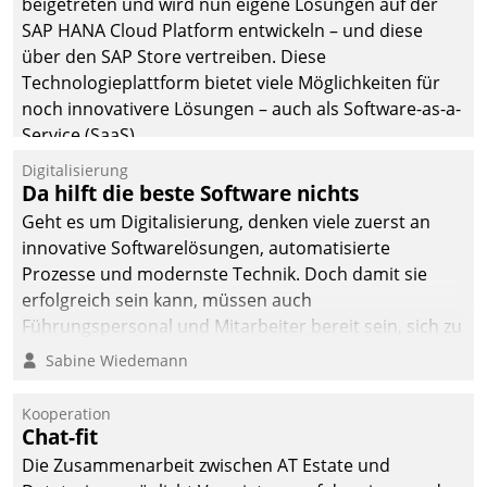
beigetreten und wird nun eigene Lösungen auf der
die Bereitschaft, sich zu überprüfen, zu hinterfragen
SAP HANA Cloud Platform entwickeln – und diese
und zu verändern.
über den SAP Store vertreiben. Diese
Technologieplattform bietet viele Möglichkeiten für
noch innovativere Lösungen – auch als Software-as-a-
Service (SaaS).
Digitalisierung
Da hilft die beste Software nichts
Geht es um Digitalisierung, denken viele zuerst an
innovative Softwarelösungen, automatisierte
Prozesse und modernste Technik. Doch damit sie
erfolgreich sein kann, müssen auch
Führungspersonal und Mitarbeiter bereit sein, sich zu
verändern und anzupassen, sonst werden sie an ihr
Sabine Wiedemann
scheitern.
Kooperation
Chat-fit
Die Zusammenarbeit zwischen AT Estate und