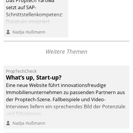
Das Proptech Yarowa
Dialogführung ermöglicht
setzt auf SAP-
dem externen
Schnittstellenkompetenz:
Serviceteam, Anrufe von
Datatrain integriert
Mietenden zügiger und
Yarowas Portal zur
Nadja Hußmann
effizienter zu bearbeiten.
Vergabe und Verwaltung
von Aufträgen der
operativen
Weitere Themen
Instandhaltung in die
SAP-Systemlandschaft
PropTechCheck
deutscher
What’s up, Start-up?
Wohnungsunternehmen
Eine neue Website führt innovationsfreudige
– und beschleunigt damit
Immobilienunternehmen zu passenden Partnern aus
den Weg vom
der Proptech-Szene. Fallbeispiele und Video-
Mieteranliegen zum
Interviews liefern ein sprechendes Bild der Potenziale
Dienstleisterauftrag.
und Fähigkeiten.
Nadja Hußmann