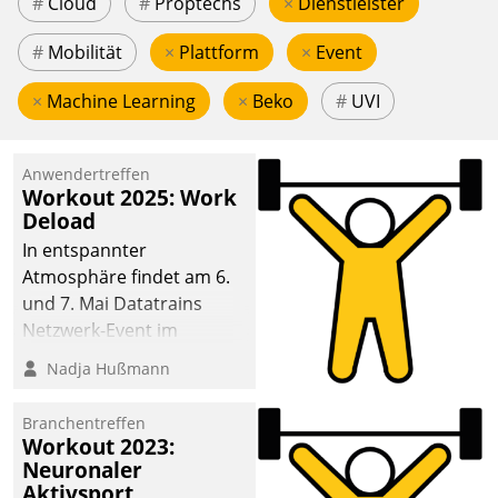
#
Cloud
#
Proptechs
×
Dienstleister
#
Mobilität
×
Plattform
×
Event
×
Machine Learning
×
Beko
#
UVI
Anwendertreffen
Workout 2025: Work
Deload
In entspannter
Atmosphäre findet am 6.
und 7. Mai Datatrains
Netzwerk-Event im
Kunden- und Partnerkreis
Nadja Hußmann
statt. Zentrale Frage: Wie
lassen sich
Branchentreffen
Mammutprojekte
Workout 2023:
meistern und Workloads
Neuronaler
Aktivsport
wuppen – bei zunehmend