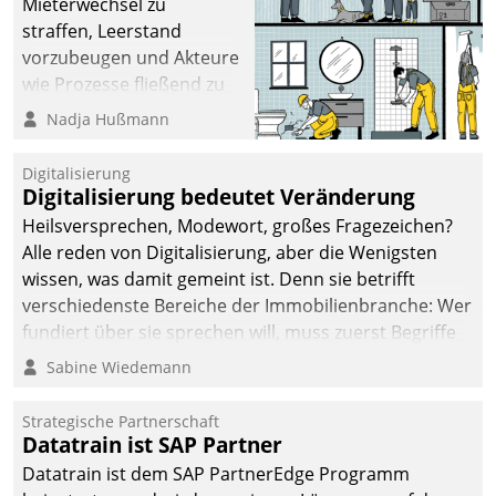
Mieterwechsel zu
straffen, Leerstand
vorzubeugen und Akteure
wie Prozesse fließend zu
vernetzen, nutzt die
Nadja Hußmann
Berliner Gewobag seit
Jahresbeginn eine
Digitalisierung
Überblick, Einsicht und
Digitalisierung bedeutet Veränderung
Eingriff bietende Lösung.
Heilsversprechen, Modewort, großes Fragezeichen?
Zur Entwicklung setzte
Alle reden von Digitalisierung, aber die Wenigsten
man auf
wissen, was damit gemeint ist. Denn sie betrifft
Cloudtechnologie,
verschiedenste Bereiche der Immobilienbranche: Wer
bewährte und Startup-
fundiert über sie sprechen will, muss zuerst Begriffe
Partner sowie erstmals
klären. Ein Aspekt ist die betriebliche Optimierung:
Sabine Wiedemann
agile Projektmethoden.
Moderne Softwarelösungen ermöglichen große
Einsparungen durch optimierte und automatisierte
Strategische Partnerschaft
Prozesse. Doch man darf nicht zu viel erwarten: Allein
Datatrain ist SAP Partner
mit der Einführung einer neuen Software ist es nicht
Datatrain ist dem SAP PartnerEdge Programm
getan. Die Digitalisierung erfordert von Unternehmen