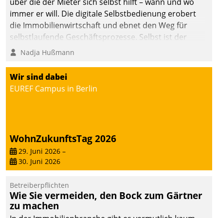
über die der Mieter sich selbst hilft – wann und wo
immer er will. Die digitale Selbstbedienung erobert
die Immobilienwirtschaft und ebnet den Weg für
selbstlaufende Geschäftsprozesse. Selbst ist der
Kunde und smart der Serviceanbieter.
Nadja Hußmann
Wir sind dabei
EUREF Campus in Berlin
WohnZukunftsTag 2026
29. Juni 2026
–
30. Juni 2026
Betreiberpflichten
Wie Sie vermeiden, den Bock zum Gärtner
zu machen