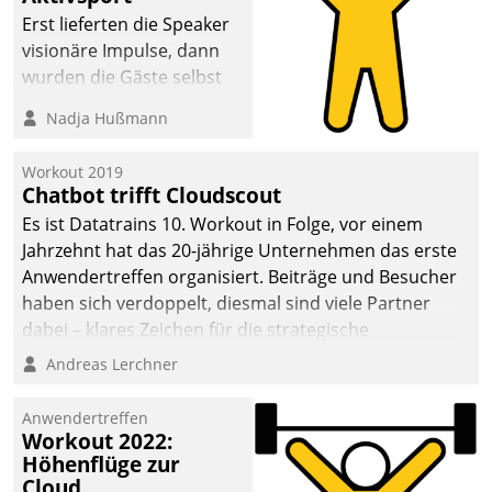
anspruchsvollen
Erst lieferten die Speaker
Aufgaben und
visionäre Impulse, dann
abnehmendem
wurden die Gäste selbst
Nachwuchs?
aktiv und sammelten
Nadja Hußmann
methodisch
Vernetzungsideen fürs
Workout 2019
Quartier. Dazwischen
Chatbot trifft Cloudscout
zeigte Datatrain, was es
Es ist Datatrains 10. Workout in Folge, vor einem
Neues zu bieten hat.
Jahrzehnt hat das 20-jährige Unternehmen das erste
Anwendertreffen organisiert. Beiträge und Besucher
haben sich verdoppelt, diesmal sind viele Partner
dabei – klares Zeichen für die strategische
Fokussierung auf den Kunden.
Andreas Lerchner
Anwendertreffen
Workout 2022:
Höhenflüge zur
Cloud