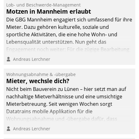
Lob- und Beschwerde-Management
Motzen in Mannheim erlaubt
Die GBG Mannheim engagiert sich umfassend für ihre
Mieter. Dazu gehören kulturelle, soziale und
sportliche Aktivitäten, die eine hohe Wohn- und
Lebensqualität unterstützen. Nun geht das
Engagement noch weiter: Für die zügige Bearbeitung
von Beschwerden – oder Lob – richtet das
Andreas Lerchner
Unternehmen mit Datatrains Applikation fürs Lob-
und Beschwerde-Management einen eigenen Kanal
Wohnungsabnahme & -übergabe
ein.
Mieter, wechsle dich?
Nicht beim Bauverein zu Lünen – hier setzt man auf
nachhaltige Mietverhältnisse und eine umsichtige
Mieterbetreuung. Seit wenigen Wochen sorgt
Datatrains mobile Applikation für die
Wohnungsabnahme und -übergabe dafür, dass
Mieter wohlgeordnet kommen und, so es sein muss,
Andreas Lerchner
gehen können.