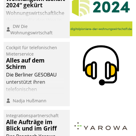
2024“ gekürt
Wohnungswirtschaftliche
Vorreiter für den Weg in
DW Die
eine digitale Zukunft zu
Wohnungswirtschaft
finden, ist das Ziel des
Awards „Digitalpioniere
Cockpit für telefonischen
der
Mieterservice
Wohnungswirtschaft“.
Alles auf dem
Bewerben können sich
Schirm
dafür ein Team
Die Berliner GESOBAU
bestehend aus
unterstützt ihren
Wohnungsunternehmen
telefonischen
und PropTech.
Mieterservice mit einem
Nadja Hußmann
digitalen Cockpit, das
situationsbezogen
Integrationspartnerschaft
passende Fragen und
Alle Aufträge im
Schlagworte auswirft.
Blick und im Griff
Eine intuitive