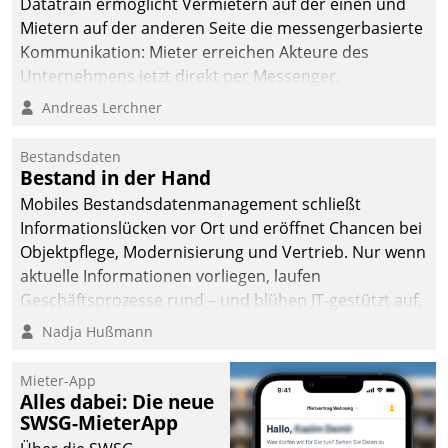
Datatrain ermöglicht Vermietern auf der einen und
Mietern auf der anderen Seite die messengerbasierte
Kommunikation: Mieter erreichen Akteure des
Unternehmens jetzt direkt per Messenger,
Mitarbeiter oder Dienstleister empfangen oder
Andreas Lerchner
versenden die Nachrichten via Cockpit.
Bestandsdaten
Bestand in der Hand
Mobiles Bestandsdatenmanagement schließt
Informationslücken vor Ort und eröffnet Chancen bei
Objektpflege, Modernisierung und Vertrieb. Nur wenn
aktuelle Informationen vorliegen, laufen
Geschäftsprozesse rund – und blühen IT-gestützt auf.
Nadja Hußmann
Mieter-App
Alles dabei: Die neue
SWSG-MieterApp