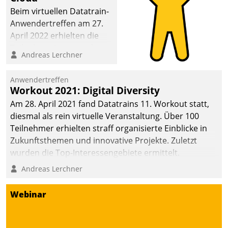
Beim virtuellen Datatrain-
Anwendertreffen am 27.
April 2022 erhielten die
Teilnehmerinnen und
Andreas Lerchner
Teilnehmer kurzweilige
Einblicke in innovative
Anwendertreffen
Cloud-Strategien und -
Workout 2021: Digital Diversity
Lösungen mit hohem
Am 28. April 2021 fand Datatrains 11. Workout statt,
Zukunftspotenzial.
diesmal als rein virtuelle Veranstaltung. Über 100
Teilnehmer erhielten straff organisierte Einblicke in
Zukunftsthemen und innovative Projekte. Zuletzt
wurden die Top-Interessengebiete ermittelt.
Andreas Lerchner
Webinar