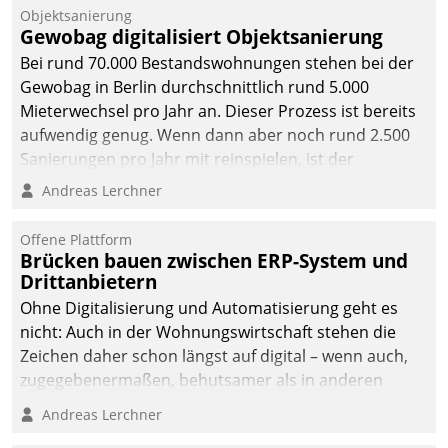
Objektsanierung
Gewobag digitalisiert Objektsanierung
Bei rund 70.000 Bestandswohnungen stehen bei der
Gewobag in Berlin durchschnittlich rund 5.000
Mieterwechsel pro Jahr an. Dieser Prozess ist bereits
aufwendig genug. Wenn dann aber noch rund 2.500
Sanierungen pro Jahr mit reinspielen, ist der
Betreuungs- und Organisationsaufwand immens. Im
Andreas Lerchner
Rahmen ihrer Digitalisierungsstrategie hat das
kommunale Wohnungsbauunternehmen daher
Offene Plattform
gemeinsam mit der Berliner Datatrain GmbH den
Brücken bauen zwischen ERP-System und
Drittanbietern
Teilprozess der Objektsanierung digitalisiert.
Ohne Digitalisierung und Automatisierung geht es
nicht: Auch in der Wohnungswirtschaft stehen die
Zeichen daher schon längst auf digital – wenn auch,
zugegebenermaßen, behutsamer als in anderen
Branchen.
Andreas Lerchner