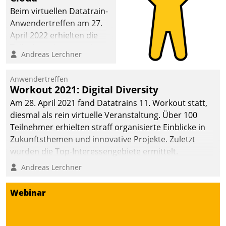
Beim virtuellen Datatrain-
Anwendertreffen am 27.
April 2022 erhielten die
Teilnehmerinnen und
Andreas Lerchner
Teilnehmer kurzweilige
Einblicke in innovative
Anwendertreffen
Cloud-Strategien und -
Workout 2021: Digital Diversity
Lösungen mit hohem
Am 28. April 2021 fand Datatrains 11. Workout statt,
Zukunftspotenzial.
diesmal als rein virtuelle Veranstaltung. Über 100
Teilnehmer erhielten straff organisierte Einblicke in
Zukunftsthemen und innovative Projekte. Zuletzt
wurden die Top-Interessengebiete ermittelt.
Andreas Lerchner
Webinar