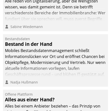
Alle reden von Digitalisierung, aber die Wenigsten
sich dabei für den Betrieb
wissen, was damit gemeint ist. Denn sie betrifft
der Lösung über die SAP
verschiedenste Bereiche der Immobilienbranche: Wer
Cloud Platform
fundiert über sie sprechen will, muss zuerst Begriffe
entschieden - als erstes
klären. Ein Aspekt ist die betriebliche Optimierung:
Sabine Wiedemann
Unternehmen am
Moderne Softwarelösungen ermöglichen große
Wohnungsmarkt.
Einsparungen durch optimierte und automatisierte
Bestandsdaten
Prozesse. Doch man darf nicht zu viel erwarten: Allein
Bestand in der Hand
mit der Einführung einer neuen Software ist es nicht
Mobiles Bestandsdatenmanagement schließt
getan. Die Digitalisierung erfordert von Unternehmen
Informationslücken vor Ort und eröffnet Chancen bei
die Bereitschaft, sich zu überprüfen, zu hinterfragen
Objektpflege, Modernisierung und Vertrieb. Nur wenn
und zu verändern.
aktuelle Informationen vorliegen, laufen
Geschäftsprozesse rund – und blühen IT-gestützt auf.
Nadja Hußmann
Offene Plattform
Alles aus einer Hand?
Alles bei einem Anbieter beziehen – das Prinzip von