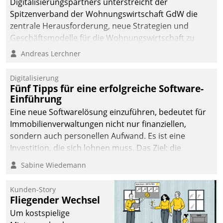
Digitalisierungspartners unterstreicht der
Spitzenverband der Wohnungswirtschaft GdW die
zentrale Herausforderung, neue Strategien und
Geschäftsmodelle für die Wohnungswirtschaft zu
entwickeln.
Andreas Lerchner
Digitalisierung
Fünf Tipps für eine erfolgreiche Software-
Einführung
Eine neue Softwarelösung einzuführen, bedeutet für
Immobilienverwaltungen nicht nur finanziellen,
sondern auch personellen Aufwand. Es ist eine
Investition, die sich lohnen muss. Das Ziel: die
nachhaltige Optimierung der Geschäftsabläufe. Damit
Sabine Wiedemann
dieses Ziel erreicht wird, sollten einige Grundregeln
befolgt werden.
Kunden-Story
Fliegender Wechsel
Um kostspielige