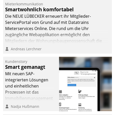
von AktivBo und
Mieterkommunikation
Datatrain ermöglicht
Smartwohnlich komfortabel
automatisiert ausgelöste,
Die NEUE LÜBECKER erneuert ihr Mitglieder-
zielgerichtete
ServicePortal von Grund auf mit Datatrains
Mieterbefragungen – eine
Mieterservices Online. Die rund um die Uhr
starke Grundlage für
zugängliche Webapplikation ermöglicht den
intelligente,
Mitgliedern der Wohnungs­bau­genossenschaft die
datengestützte
Kontaktaufnahme per Smartphone, Tablet oder PC.
Andreas Lerchner
Entscheidungen.
Kundenstory
Smart gemanagt
Mit neuen SAP-
integrierten Lösungen
und einheitlichen
Prozessen ist das
Immobilienmanagement
der Bayerischen
Nadja Hußmann
Versorgungskammer im