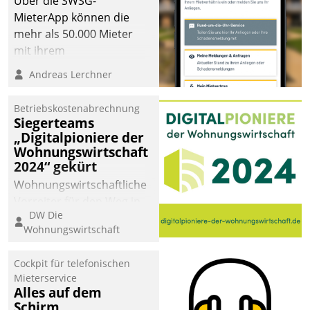
Über die SWSG-
MieterApp können die
mehr als 50.000 Mieter
mit ihrem
Wohnungsunternehmen
Andreas Lerchner
kommunizieren, auf dem
Laufenden bleiben, Daten
Betriebskostenabrechnung
einsehen und ändern
Siegerteams
oder
„Digitalpioniere der
Wohnungswirtschaft
Schadensmeldungen
2024“ gekürt
abgeben – rund um die
Uhr.
Wohnungswirtschaftliche
Vorreiter für den Weg in
DW Die
eine digitale Zukunft zu
Wohnungswirtschaft
finden, ist das Ziel des
Awards „Digitalpioniere
Cockpit für telefonischen
der
Mieterservice
Wohnungswirtschaft“.
Alles auf dem
Bewerben können sich
Schirm