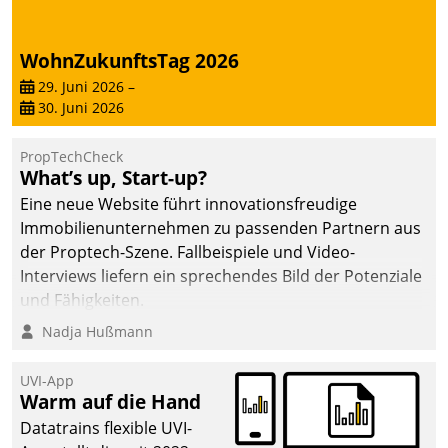
deutscher
Wohnungsunternehmen
WohnZukunftsTag 2026
– und beschleunigt damit
29. Juni 2026
–
den Weg vom
30. Juni 2026
Mieteranliegen zum
Dienstleisterauftrag.
PropTechCheck
What’s up, Start-up?
Eine neue Website führt innovationsfreudige
Immobilienunternehmen zu passenden Partnern aus
der Proptech-Szene. Fallbeispiele und Video-
Interviews liefern ein sprechendes Bild der Potenziale
und Fähigkeiten.
Nadja Hußmann
UVI-App
Warm auf die Hand
Datatrains flexible UVI-