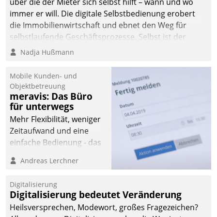
über die der Mieter sich selbst hilft – wann und wo
immer er will. Die digitale Selbstbedienung erobert
die Immobilienwirtschaft und ebnet den Weg für
selbstlaufende Geschäftsprozesse. Selbst ist der
Kunde und smart der Serviceanbieter.
Nadja Hußmann
Mobile Kunden- und
Objektbetreuung
meravis: Das Büro
für unterwegs
Mehr Flexibilität, weniger
Zeitaufwand und eine
einfache Bedienung - das
verspricht das aktuelle
Andreas Lerchner
Cockpit für mobile
Mitarbeiter von
Digitalisierung
Datatrain. Die meravis
Digitalisierung bedeutet Veränderung
Wohnungsbau- und
Heilsversprechen, Modewort, großes Fragezeichen?
Immobilien GmbH hat