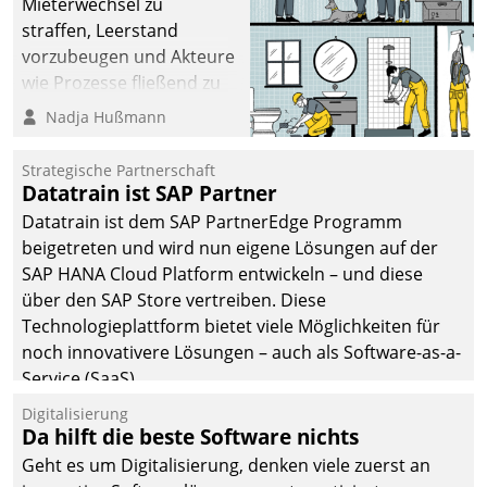
Mieterwechsel zu
straffen, Leerstand
vorzubeugen und Akteure
wie Prozesse fließend zu
vernetzen, nutzt die
Nadja Hußmann
Berliner Gewobag seit
Jahresbeginn eine
Strategische Partnerschaft
Überblick, Einsicht und
Datatrain ist SAP Partner
Eingriff bietende Lösung.
Datatrain ist dem SAP PartnerEdge Programm
Zur Entwicklung setzte
beigetreten und wird nun eigene Lösungen auf der
man auf
SAP HANA Cloud Platform entwickeln – und diese
Cloudtechnologie,
über den SAP Store vertreiben. Diese
bewährte und Startup-
Technologieplattform bietet viele Möglichkeiten für
Partner sowie erstmals
noch innovativere Lösungen – auch als Software-as-a-
agile Projektmethoden.
Service (SaaS).
Digitalisierung
Da hilft die beste Software nichts
Geht es um Digitalisierung, denken viele zuerst an