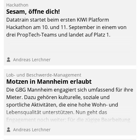
Ressort Kapitalanlage für
Hackathon
künftige Aufgaben und
Sesam, öffne dich!
Herausforderungen
Datatrain startet beim ersten KIWI Platform
gerüstet.
Hackathon am 10. und 11. September in einem von
drei PropTech-Teams und landet auf Platz 1.
Andreas Lerchner
Lob- und Beschwerde-Management
Motzen in Mannheim erlaubt
Die GBG Mannheim engagiert sich umfassend für ihre
Mieter. Dazu gehören kulturelle, soziale und
sportliche Aktivitäten, die eine hohe Wohn- und
Lebensqualität unterstützen. Nun geht das
Engagement noch weiter: Für die zügige Bearbeitung
von Beschwerden – oder Lob – richtet das
Andreas Lerchner
Unternehmen mit Datatrains Applikation fürs Lob-