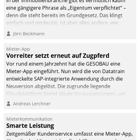
In der Immobilienbranche gibt es vermutlich kaum
eine gängigere Phrase als „Eigentum verpflichtet“ –
denn die steht bereits im Grundgesetz. Das klingt
einfach und eindeutig, ist aber alles andere, wie
Branchenbeschäftigte wissen. Denn mit der
Jörn Beckmann
Verantwortung folgen Verpflichtungen.
Mieter-App
Vorreiter setzt erneut auf Zugpferd
Vor rund einem Jahrzehnt hat die GESOBAU eine
Mieter-App eingeführt. Nun wird die von Datatrain
entwickelte SAP-integrierte Anwendung durch die
Neuversion abgelöst. Die zugrunde liegende
Cloudplattform bietet ideale Voraussetzungen, um
die Funktionalität der App zu erweitern und weitere
Andreas Lerchner
innovative Apps, auch von Drittanbietern, in SAP zu
integrieren.
Mieterkommunikation
Smarte Leistung
Zeitgemäßer Kundenservice umfasst eine Mieter-App,