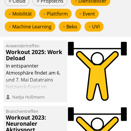
#
Cloud
#
Proptechs
×
Dienstleister
×
Mobilität
×
Plattform
×
Event
×
Machine Learning
×
Beko
×
UVI
Anwendertreffen
Workout 2025: Work
Deload
In entspannter
Atmosphäre findet am 6.
und 7. Mai Datatrains
Netzwerk-Event im
Kunden- und Partnerkreis
Nadja Hußmann
statt. Zentrale Frage: Wie
lassen sich
Branchentreffen
Mammutprojekte
Workout 2023:
meistern und Workloads
Neuronaler
Aktivsport
wuppen – bei zunehmend