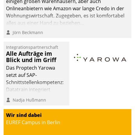
einigen großen Warenhäusern, aber auch
Onlineanbietern wie Amazon war lange Credo in der
Wohnungswirtschaft. Zugegeben, es ist komfortabel
alles aus einer Hand zu beziehen...
Jörn Beckmann
Integrationspartnerschaft
Alle Aufträge im
Blick und im Griff
Das Proptech Yarowa
setzt auf SAP-
Schnittstellenkompetenz:
Datatrain integriert
Yarowas Portal zur
Nadja Hußmann
Vergabe und Verwaltung
von Aufträgen der
Wir sind dabei
operativen
EUREF Campus in Berlin
Instandhaltung in die
SAP-Systemlandschaft