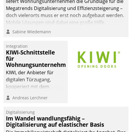
liefert Wohnungsunternehmen die Grundlage für die
Megatrends Digitalisierung und Effizienzsteigerung –
doch vielerorts muss er erst noch aufgebaut werden.
Mobile Lösungen sind dabei eine große Hilfe.
Sabine Wiedemann
Integration
KIWI-Schnittstelle
für
Wohnungsunternehmen
KIWI, der Anbieter für
digitalen Türzugang,
kooperiert mit dem
Beratungs- und
Andreas Lerchner
Softwareentwicklungshaus
Datatrain.
Digitalisierung
Im Wandel wandlungsfähig –
Digitalisierung auf elastischer Basis