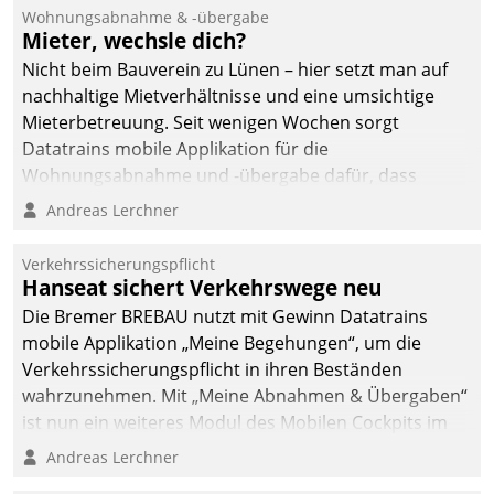
und Beschwerde-Management einen eigenen Kanal
Wohnungsabnahme & -übergabe
ein.
Mieter, wechsle dich?
Nicht beim Bauverein zu Lünen – hier setzt man auf
nachhaltige Mietverhältnisse und eine umsichtige
Mieterbetreuung. Seit wenigen Wochen sorgt
Datatrains mobile Applikation für die
Wohnungsabnahme und -übergabe dafür, dass
Mieter wohlgeordnet kommen und, so es sein muss,
Andreas Lerchner
gehen können.
Verkehrssicherungspflicht
Hanseat sichert Verkehrswege neu
Die Bremer BREBAU nutzt mit Gewinn Datatrains
mobile Applikation „Meine Begehungen“, um die
Verkehrssicherungspflicht in ihren Beständen
wahrzunehmen. Mit „Meine Abnahmen & Übergaben“
ist nun ein weiteres Modul des Mobilen Cockpits im
Einsatz.
Andreas Lerchner