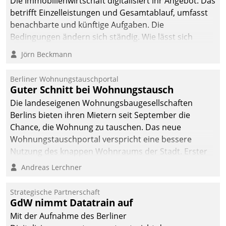
Die Immobilienwirtschaft digitalisiert ihr Angebot. Das
betrifft Einzelleistungen und Gesamtablauf, umfasst
benachbarte und künftige Aufgaben. Die
Bedingungen ändern sich ständig. Wie lässt sich
technisch die Kontrolle wahren und zugleich Freiraum
Jörn Beckmann
fürs Wachsen öffnen?
Berliner Wohnungstauschportal
Guter Schnitt bei Wohnungstausch
Die landeseigenen Wohnungsbaugesellschaften
Berlins bieten ihren Mietern seit September die
Chance, die Wohnung zu tauschen. Das neue
Wohnungstauschportal verspricht eine bessere
Nutzung des knappen Wohnraums der Stadt. Erster
Anwendungsfall für Datatrains Lösung API-Hub mit
Andreas Lerchner
Schnittstellen zu den ERP-Systemen der
Unternehmen.
Strategische Partnerschaft
GdW nimmt Datatrain auf
Mit der Aufnahme des Berliner