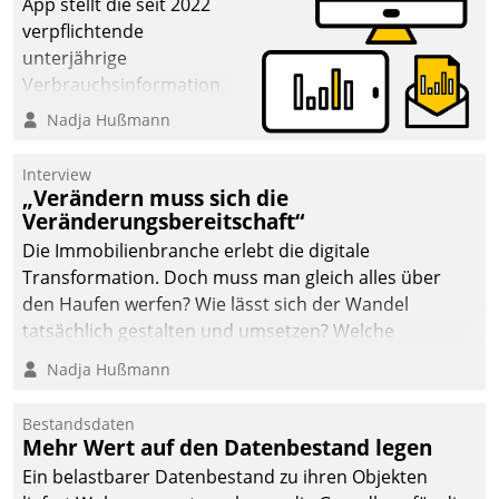
App stellt die seit 2022
verpflichtende
unterjährige
Verbrauchsinformation
schnell, zuverlässig und
Nadja Hußmann
leicht bekömmlich bereit:
Die monatlichen
Interview
Mitteilungen zum
„Verändern muss sich die
Veränderungsbereitschaft“
Heizungs- und
Wasserverbrauch gehen
Die Immobilienbranche erlebt die digitale
automatisiert, vollständig
Transformation. Doch muss man gleich alles über
und auf Wunsch über
den Haufen werfen? Wie lässt sich der Wandel
mehrere zuvor
tatsächlich gestalten und umsetzen? Welche
festgelegte
Argumente zählen wirklich?
Nadja Hußmann
Kommunikationswege bei
den Empfängern ein.
Bestandsdaten
Mehr Wert auf den Datenbestand legen
Ein belastbarer Datenbestand zu ihren Objekten