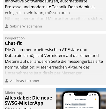
innovative Softwarelösungen, automatisierte
Prozesse und modernste Technik. Doch damit sie
erfolgreich sein kann, müssen auch
Führungspersonal und Mitarbeiter bereit sein, sich zu
verändern und anzupassen, sonst werden sie an ihr
Sabine Wiedemann
scheitern.
Kooperation
Chat-fit
Die Zusammenarbeit zwischen AT Estate und
Datatrain ermöglicht Vermietern auf der einen und
Mietern auf der anderen Seite die messengerbasierte
Kommunikation: Mieter erreichen Akteure des
Unternehmens jetzt direkt per Messenger,
Mitarbeiter oder Dienstleister empfangen oder
Andreas Lerchner
versenden die Nachrichten via Cockpit.
Mieter-App
Alles dabei: Die neue
SWSG-MieterApp