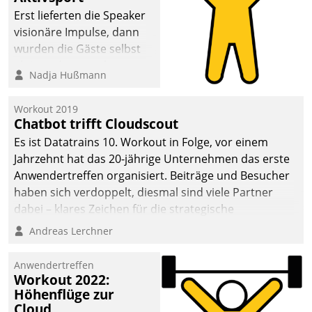
anspruchsvollen
Erst lieferten die Speaker
Aufgaben und
visionäre Impulse, dann
abnehmendem
wurden die Gäste selbst
Nachwuchs?
aktiv und sammelten
Nadja Hußmann
methodisch
Vernetzungsideen fürs
Workout 2019
Quartier. Dazwischen
Chatbot trifft Cloudscout
zeigte Datatrain, was es
Es ist Datatrains 10. Workout in Folge, vor einem
Neues zu bieten hat.
Jahrzehnt hat das 20-jährige Unternehmen das erste
Anwendertreffen organisiert. Beiträge und Besucher
haben sich verdoppelt, diesmal sind viele Partner
dabei – klares Zeichen für die strategische
Fokussierung auf den Kunden.
Andreas Lerchner
Anwendertreffen
Workout 2022:
Höhenflüge zur
Cloud