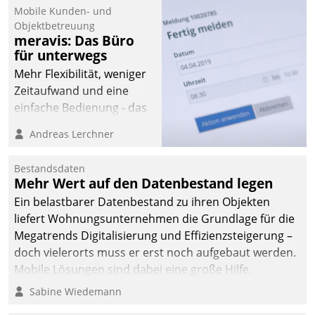
Mobile Kunden- und
Objektbetreuung
meravis: Das Büro
für unterwegs
Mehr Flexibilität, weniger
Zeitaufwand und eine
einfache Bedienung - das
verspricht das aktuelle
Andreas Lerchner
Cockpit für mobile
Mitarbeiter von
Bestandsdaten
Datatrain. Die meravis
Mehr Wert auf den Datenbestand legen
Wohnungsbau- und
Ein belastbarer Datenbestand zu ihren Objekten
Immobilien GmbH hat
liefert Wohnungsunternehmen die Grundlage für die
sich dabei für den Betrieb
Megatrends Digitalisierung und Effizienzsteigerung –
der Lösung über die SAP
doch vielerorts muss er erst noch aufgebaut werden.
Cloud Platform
Mobile Lösungen sind dabei eine große Hilfe.
entschieden - als erstes
Sabine Wiedemann
Unternehmen am
Wohnungsmarkt.