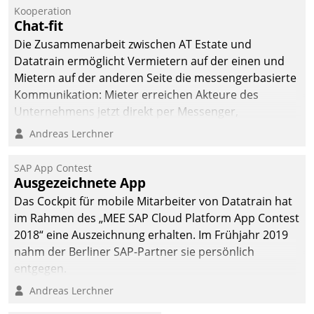
kommunale Wohnungsbauunternehmen daher
Kooperation
gemeinsam mit der Berliner Datatrain GmbH den
Chat-fit
Teilprozess der Objektsanierung digitalisiert.
Die Zusammenarbeit zwischen AT Estate und
Datatrain ermöglicht Vermietern auf der einen und
Mietern auf der anderen Seite die messengerbasierte
Kommunikation: Mieter erreichen Akteure des
Unternehmens jetzt direkt per Messenger,
Mitarbeiter oder Dienstleister empfangen oder
Andreas Lerchner
versenden die Nachrichten via Cockpit.
SAP App Contest
Ausgezeichnete App
Das Cockpit für mobile Mitarbeiter von Datatrain hat
im Rahmen des „MEE SAP Cloud Platform App Contest
2018“ eine Auszeichnung erhalten. Im Frühjahr 2019
nahm der Berliner SAP-Partner sie persönlich
entgegen.
Andreas Lerchner