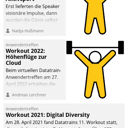
anspruchsvollen
Erst lieferten die Speaker
Aufgaben und
visionäre Impulse, dann
abnehmendem
wurden die Gäste selbst
Nachwuchs?
aktiv und sammelten
Nadja Hußmann
methodisch
Vernetzungsideen fürs
Anwendertreffen
Quartier. Dazwischen
Workout 2022:
zeigte Datatrain, was es
Höhenflüge zur
Neues zu bieten hat.
Cloud
Beim virtuellen Datatrain-
Anwendertreffen am 27.
April 2022 erhielten die
Teilnehmerinnen und
Andreas Lerchner
Teilnehmer kurzweilige
Einblicke in innovative
Anwendertreffen
Cloud-Strategien und -
Workout 2021: Digital Diversity
Lösungen mit hohem
Am 28. April 2021 fand Datatrains 11. Workout statt,
Zukunftspotenzial.