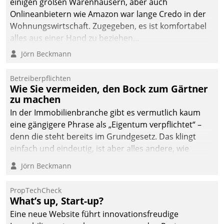
einigen großen Warenhäusern, aber auch
Onlineanbietern wie Amazon war lange Credo in der
Wohnungswirtschaft. Zugegeben, es ist komfortabel
alles aus einer Hand zu beziehen...
Jörn Beckmann
Betreiberpflichten
Wie Sie vermeiden, den Bock zum Gärtner
zu machen
In der Immobilienbranche gibt es vermutlich kaum
eine gängigere Phrase als „Eigentum verpflichtet“ –
denn die steht bereits im Grundgesetz. Das klingt
einfach und eindeutig, ist aber alles andere, wie
Branchenbeschäftigte wissen. Denn mit der
Jörn Beckmann
Verantwortung folgen Verpflichtungen.
PropTechCheck
What’s up, Start-up?
Eine neue Website führt innovationsfreudige