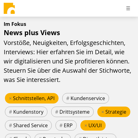
Im Fokus
News plus Views
Vorstöße, Neuigkeiten, Erfolgsgeschichten,
Interviews: Hier erfahren Sie im Detail, wie
wir digitalisieren und Sie profitieren können.
Steuern Sie über die Auswahl der Stichworte,
was Sie interessiert.
×
Schnittstellen, API
#
Kundenservice
#
Kundenstory
#
Drittsysteme
×
Strategie
#
Shared Service
#
ERP
×
UX/UI