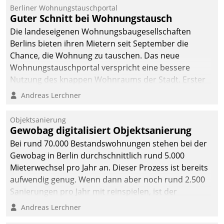
Berliner Wohnungstauschportal
Guter Schnitt bei Wohnungstausch
Die landeseigenen Wohnungsbaugesellschaften
Berlins bieten ihren Mietern seit September die
Chance, die Wohnung zu tauschen. Das neue
Wohnungstauschportal verspricht eine bessere
Nutzung des knappen Wohnraums der Stadt. Erster
Anwendungsfall für Datatrains Lösung API-Hub mit
Andreas Lerchner
Schnittstellen zu den ERP-Systemen der
Unternehmen.
Objektsanierung
Gewobag digitalisiert Objektsanierung
Bei rund 70.000 Bestandswohnungen stehen bei der
Gewobag in Berlin durchschnittlich rund 5.000
Mieterwechsel pro Jahr an. Dieser Prozess ist bereits
aufwendig genug. Wenn dann aber noch rund 2.500
Sanierungen pro Jahr mit reinspielen, ist der
Betreuungs- und Organisationsaufwand immens. Im
Andreas Lerchner
Rahmen ihrer Digitalisierungsstrategie hat das