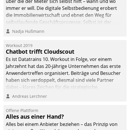
über die der Mieter sich selbst hilft – wann und wo
immer er will. Die digitale Selbstbedienung erobert
die Immobilienwirtschaft und ebnet den Weg für
selbstlaufende Geschäftsprozesse. Selbst ist der
Kunde und smart der Serviceanbieter.
Nadja Hußmann
Workout 2019
Chatbot trifft Cloudscout
Es ist Datatrains 10. Workout in Folge, vor einem
Jahrzehnt hat das 20-jährige Unternehmen das erste
Anwendertreffen organisiert. Beiträge und Besucher
haben sich verdoppelt, diesmal sind viele Partner
dabei – klares Zeichen für die strategische
Fokussierung auf den Kunden.
Andreas Lerchner
Offene Plattform
Alles aus einer Hand?
Alles bei einem Anbieter beziehen – das Prinzip von