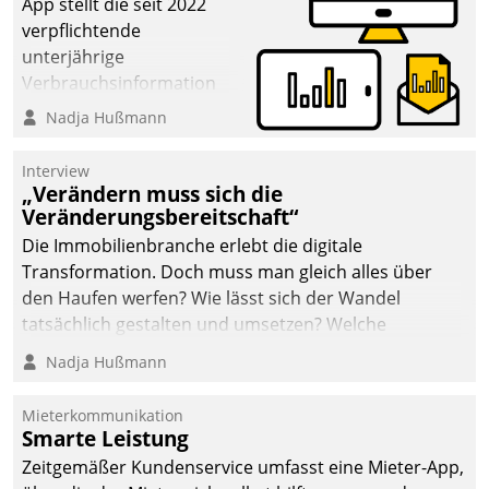
App stellt die seit 2022
verpflichtende
unterjährige
Verbrauchsinformation
schnell, zuverlässig und
Nadja Hußmann
leicht bekömmlich bereit:
Die monatlichen
Interview
Mitteilungen zum
„Verändern muss sich die
Veränderungsbereitschaft“
Heizungs- und
Wasserverbrauch gehen
Die Immobilienbranche erlebt die digitale
automatisiert, vollständig
Transformation. Doch muss man gleich alles über
und auf Wunsch über
den Haufen werfen? Wie lässt sich der Wandel
mehrere zuvor
tatsächlich gestalten und umsetzen? Welche
festgelegte
Argumente zählen wirklich?
Nadja Hußmann
Kommunikationswege bei
den Empfängern ein.
Mieterkommunikation
Smarte Leistung
Zeitgemäßer Kundenservice umfasst eine Mieter-App,