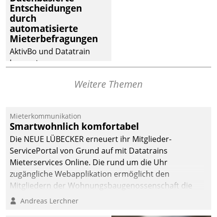
Entscheidungen
deutscher
durch
Wohnungsunternehmen
automatisierte
– und beschleunigt damit
Mieterbefragungen
den Weg vom
AktivBo und Datatrain
Mieteranliegen zum
kooperieren –
Dienstleisterauftrag.
Immobilienunternehmen
Weitere Themen
profitieren: Die nahtlose
Integration der Lösungen
von AktivBo und
Mieterkommunikation
Datatrain ermöglicht
Smartwohnlich komfortabel
automatisiert ausgelöste,
Die NEUE LÜBECKER erneuert ihr Mitglieder-
zielgerichtete
ServicePortal von Grund auf mit Datatrains
Mieterbefragungen – eine
Mieterservices Online. Die rund um die Uhr
starke Grundlage für
zugängliche Webapplikation ermöglicht den
intelligente,
Mitgliedern der Wohnungs­bau­genossenschaft die
datengestützte
Kontaktaufnahme per Smartphone, Tablet oder PC.
Andreas Lerchner
Entscheidungen.