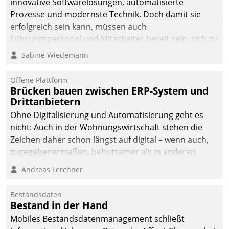
innovative Softwarelösungen, automatisierte
Prozesse und modernste Technik. Doch damit sie
erfolgreich sein kann, müssen auch
Führungspersonal und Mitarbeiter bereit sein, sich zu
verändern und anzupassen, sonst werden sie an ihr
Sabine Wiedemann
scheitern.
Offene Plattform
Brücken bauen zwischen ERP-System und
Drittanbietern
Ohne Digitalisierung und Automatisierung geht es
nicht: Auch in der Wohnungswirtschaft stehen die
Zeichen daher schon längst auf digital – wenn auch,
zugegebenermaßen, behutsamer als in anderen
Branchen.
Andreas Lerchner
Bestandsdaten
Bestand in der Hand
Mobiles Bestandsdatenmanagement schließt