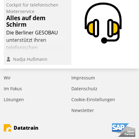
Cockpit für telefonischen
Mieterservice
Alles auf dem
Schirm
Die Berliner GESOBAU
unterstützt ihren
telefonischen
Mieterservice mit einem
Nadja Hußmann
digitalen Cockpit, das
situationsbezogen
passende Fragen und
Wir
Impressum
Schlagworte auswirft.
Im Fokus
Datenschutz
Eine intuitive
Dialogführung ermöglicht
Lösungen
Cookie-Einstellungen
dem externen
Newsletter
Serviceteam, Anrufe von
Mietenden zügiger und
Datatrain
effizienter zu bearbeiten.