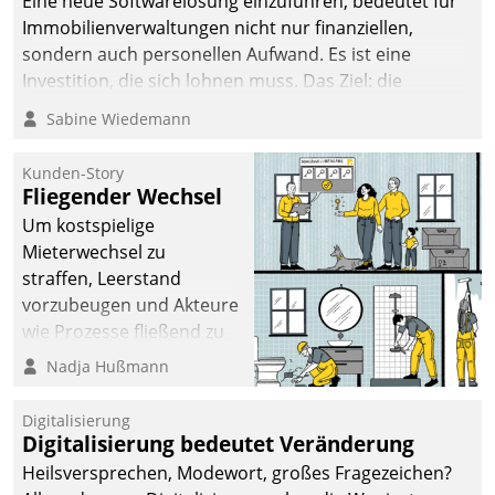
Eine neue Softwarelösung einzuführen, bedeutet für
Immobilienverwaltungen nicht nur finanziellen,
sondern auch personellen Aufwand. Es ist eine
Investition, die sich lohnen muss. Das Ziel: die
nachhaltige Optimierung der Geschäftsabläufe. Damit
Sabine Wiedemann
dieses Ziel erreicht wird, sollten einige Grundregeln
befolgt werden.
Kunden-Story
Fliegender Wechsel
Um kostspielige
Mieterwechsel zu
straffen, Leerstand
vorzubeugen und Akteure
wie Prozesse fließend zu
vernetzen, nutzt die
Nadja Hußmann
Berliner Gewobag seit
Jahresbeginn eine
Digitalisierung
Überblick, Einsicht und
Digitalisierung bedeutet Veränderung
Eingriff bietende Lösung.
Heilsversprechen, Modewort, großes Fragezeichen?
Zur Entwicklung setzte