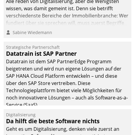
Alle reden von Digitalisierung, aber die Wenigsten
man auf
wissen, was damit gemeint ist. Denn sie betrifft
Cloudtechnologie,
verschiedenste Bereiche der Immobilienbranche: Wer
bewährte und Startup-
fundiert über sie sprechen will, muss zuerst Begriffe
Partner sowie erstmals
klären. Ein Aspekt ist die betriebliche Optimierung:
Sabine Wiedemann
agile Projektmethoden.
Moderne Softwarelösungen ermöglichen große
Einsparungen durch optimierte und automatisierte
Strategische Partnerschaft
Prozesse. Doch man darf nicht zu viel erwarten: Allein
Datatrain ist SAP Partner
mit der Einführung einer neuen Software ist es nicht
Datatrain ist dem SAP PartnerEdge Programm
getan. Die Digitalisierung erfordert von Unternehmen
beigetreten und wird nun eigene Lösungen auf der
die Bereitschaft, sich zu überprüfen, zu hinterfragen
SAP HANA Cloud Platform entwickeln – und diese
und zu verändern.
über den SAP Store vertreiben. Diese
Technologieplattform bietet viele Möglichkeiten für
noch innovativere Lösungen – auch als Software-as-a-
Service (SaaS).
Digitalisierung
Da hilft die beste Software nichts
Geht es um Digitalisierung, denken viele zuerst an