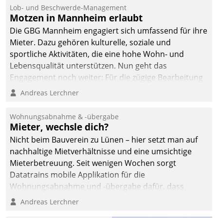
Lob- und Beschwerde-Management
Motzen in Mannheim erlaubt
Die GBG Mannheim engagiert sich umfassend für ihre
Mieter. Dazu gehören kulturelle, soziale und
sportliche Aktivitäten, die eine hohe Wohn- und
Lebensqualität unterstützen. Nun geht das
Engagement noch weiter: Für die zügige Bearbeitung
von Beschwerden – oder Lob – richtet das
Andreas Lerchner
Unternehmen mit Datatrains Applikation fürs Lob-
und Beschwerde-Management einen eigenen Kanal
Wohnungsabnahme & -übergabe
ein.
Mieter, wechsle dich?
Nicht beim Bauverein zu Lünen – hier setzt man auf
nachhaltige Mietverhältnisse und eine umsichtige
Mieterbetreuung. Seit wenigen Wochen sorgt
Datatrains mobile Applikation für die
Wohnungsabnahme und -übergabe dafür, dass
Mieter wohlgeordnet kommen und, so es sein muss,
Andreas Lerchner
gehen können.