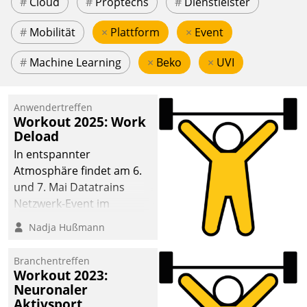
#
Cloud
#
Proptechs
#
Dienstleister
#
Mobilität
×
Plattform
×
Event
#
Machine Learning
×
Beko
×
UVI
Anwendertreffen
Workout 2025: Work
Deload
In entspannter
Atmosphäre findet am 6.
und 7. Mai Datatrains
Netzwerk-Event im
Kunden- und Partnerkreis
Nadja Hußmann
statt. Zentrale Frage: Wie
lassen sich
Branchentreffen
Mammutprojekte
Workout 2023:
meistern und Workloads
Neuronaler
Aktivsport
wuppen – bei zunehmend