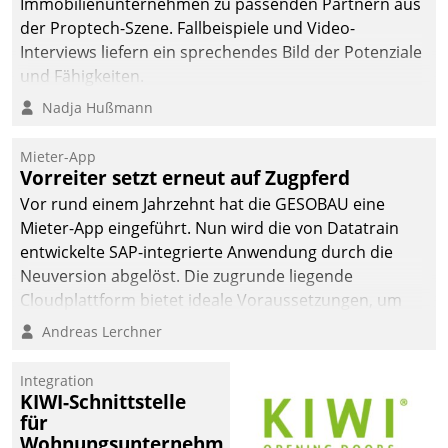
Immobilienunternehmen zu passenden Partnern aus
der Proptech-Szene. Fallbeispiele und Video-
Interviews liefern ein sprechendes Bild der Potenziale
und Fähigkeiten.
Nadja Hußmann
Mieter-App
Vorreiter setzt erneut auf Zugpferd
Vor rund einem Jahrzehnt hat die GESOBAU eine
Mieter-App eingeführt. Nun wird die von Datatrain
entwickelte SAP-integrierte Anwendung durch die
Neuversion abgelöst. Die zugrunde liegende
Cloudplattform bietet ideale Voraussetzungen, um
die Funktionalität der App zu erweitern und weitere
Andreas Lerchner
innovative Apps, auch von Drittanbietern, in SAP zu
integrieren.
Integration
KIWI-Schnittstelle
für
Wohnungsunternehmen