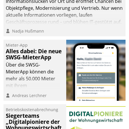
Informationslücken vor Ort und eröffnet Chancen bei
Objektpflege, Modernisierung und Vertrieb. Nur wenn
aktuelle Informationen vorliegen, laufen
Geschäftsprozesse rund – und blühen IT-gestützt auf.
Nadja Hußmann
Mieter-App
Alles dabei: Die neue
SWSG-MieterApp
Über die SWSG-
MieterApp können die
mehr als 50.000 Mieter
mit ihrem
Wohnungsunternehmen
Andreas Lerchner
kommunizieren, auf dem
Laufenden bleiben, Daten
Betriebskostenabrechnung
einsehen und ändern
Siegerteams
oder
„Digitalpioniere der
Wohnungswirtschaft
Schadensmeldungen