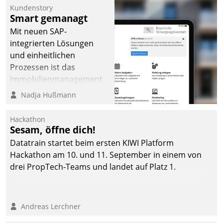
Kundenstory
Smart gemanagt
Mit neuen SAP-
integrierten Lösungen
und einheitlichen
Prozessen ist das
Immobilienmanagement
der Bayerischen
Nadja Hußmann
Versorgungskammer im
Ressort Kapitalanlage für
Hackathon
künftige Aufgaben und
Sesam, öffne dich!
Herausforderungen
Datatrain startet beim ersten KIWI Platform
gerüstet.
Hackathon am 10. und 11. September in einem von
drei PropTech-Teams und landet auf Platz 1.
Andreas Lerchner