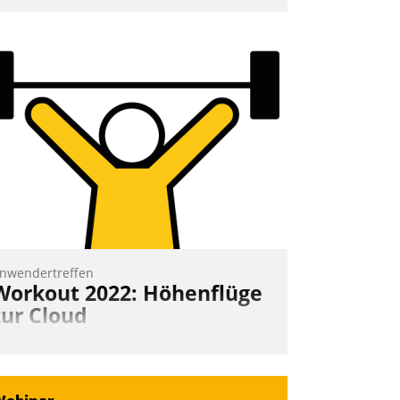
mpulse, dann wurden die Gäste selbst
ktiv und sammelten methodisch
ernetzungsideen fürs Quartier.
azwischen zeigte Datatrain, was es
eues zu bieten hat.
Nadja Hußmann
nwendertreffen
Workout 2022: Höhenflüge
zur Cloud
eim virtuellen Datatrain-
nwendertreffen am 27. April 2022
rhielten die Teilnehmerinnen und