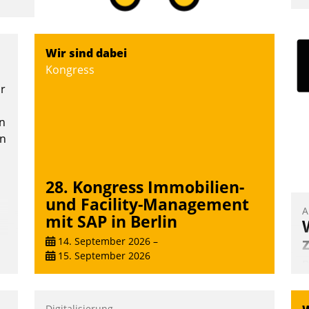
I
a
V
Wir sind dabei
D
Kongress
N
or
n
en
28. Kongress Immobilien-
und Facility-Management
A
mit SAP in Berlin
14. September 2026
–
15. September 2026
B
A
e
Digitalisierung