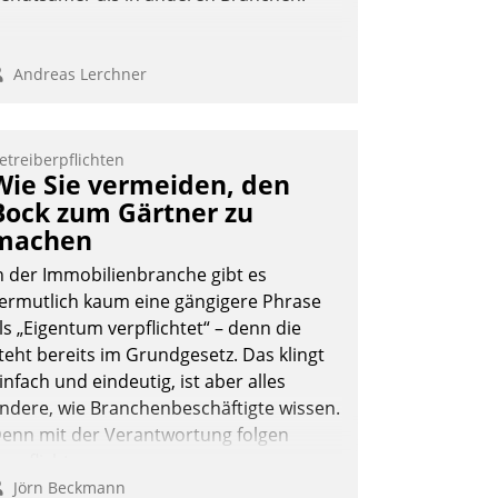
Andreas Lerchner
etreiberpflichten
Wie Sie vermeiden, den
Bock zum Gärtner zu
machen
n der Immobilienbranche gibt es
ermutlich kaum eine gängigere Phrase
ls „Eigentum verpflichtet“ – denn die
teht bereits im Grundgesetz. Das klingt
infach und eindeutig, ist aber alles
ndere, wie Branchenbeschäftigte wissen.
enn mit der Verantwortung folgen
erpflichtungen.
Jörn Beckmann