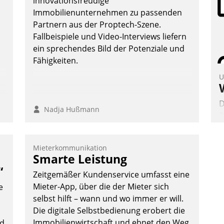
innovationsfreudige
überprüfen, zu hinterfragen und zu
Immobilienunternehmen zu passenden
verändern.
Partnern aus der Proptech-Szene.
Fallbeispiele und Video-Interviews liefern
ein sprechendes Bild der Potenziale und
Fähigkeiten.
U
D
Nadja Hußmann
2
V
z
Mieterkommunikation
D
Smarte Leistung
H
“
Zeitgemäßer Kundenservice umfasst eine
a
Mieter-App, über die der Mieter sich
e
W
selbst hilft – wann und wo immer er will.
K
Die digitale Selbstbedienung erobert die
E
Immobilienwirtschaft und ebnet den Weg
nd