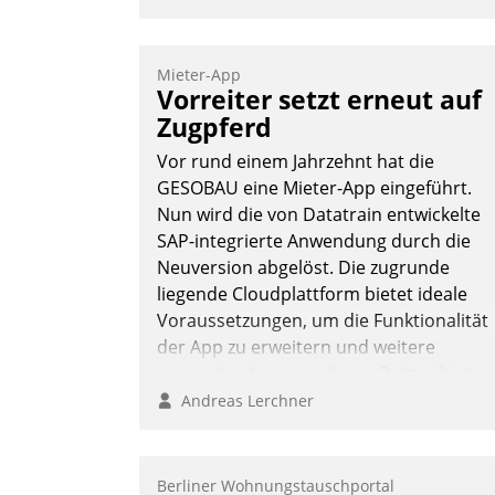
Das Proptech Yarowa setzt auf SAP-
Schnittstellenkompetenz: Datatrain
integriert Yarowas Portal zur Vergabe
Mieter-App
und Verwaltung von Aufträgen der
Vorreiter setzt erneut auf
operativen Instandhaltung in die SAP-
Zugpferd
Systemlandschaft deutscher
Vor rund einem Jahrzehnt hat die
Wohnungsunternehmen – und
GESOBAU eine Mieter-App eingeführt.
beschleunigt damit den Weg vom
Nun wird die von Datatrain entwickelte
Mieteranliegen zum Dienstleisterauftrag
SAP-integrierte Anwendung durch die
Nadja Hußmann
Neuversion abgelöst. Die zugrunde
liegende Cloudplattform bietet ideale
Voraussetzungen, um die Funktionalität
der App zu erweitern und weitere
innovative Apps, auch von Drittanbieter
in SAP zu integrieren.
Andreas Lerchner
Berliner Wohnungstauschportal