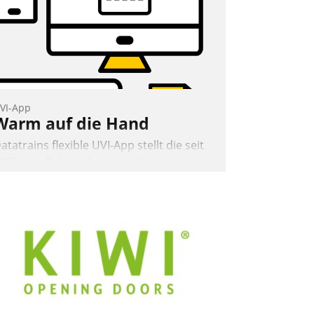
VI-App
Warm auf die Hand
atatrains flexible UVI-App stellt die seit
022 verpflichtende unterjährige
erbrauchsinformation schnell,
uverlässig und leicht bekömmlich bereit:
ie monatlichen Mitteilungen zum
eizungs- und Wasserverbrauch gehen
utomatisiert, vollständig und auf
unsch über mehrere zuvor festgelegte
ommunikationswege bei den
mpfängern ein.