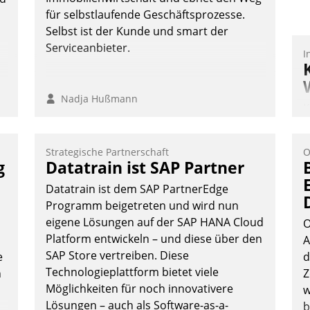
für selbstlaufende Geschäftsprozesse.
Selbst ist der Kunde und smart der
Serviceanbieter.
I
Nadja Hußmann
K
T
B
Strategische Partnerschaft
O
S
g
Datatrain ist SAP Partner
Datatrain ist dem SAP PartnerEdge
Programm beigetreten und wird nun
eigene Lösungen auf der SAP HANA Cloud
O
Platform entwickeln – und diese über den
A
SAP Store vertreiben. Diese
e
d
Technologieplattform bietet viele
n
Z
Möglichkeiten für noch innovativere
w
Lösungen – auch als Software-as-a-
b