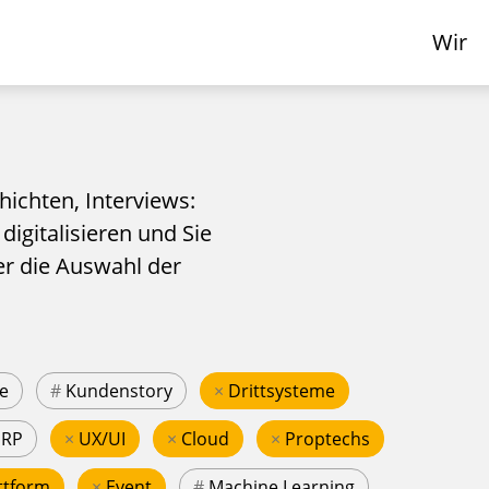
Wir
hichten, Interviews:
 digitalisieren und Sie
er die Auswahl der
e
#
Kundenstory
×
Drittsysteme
ERP
×
UX/UI
×
Cloud
×
Proptechs
ttform
×
Event
#
Machine Learning