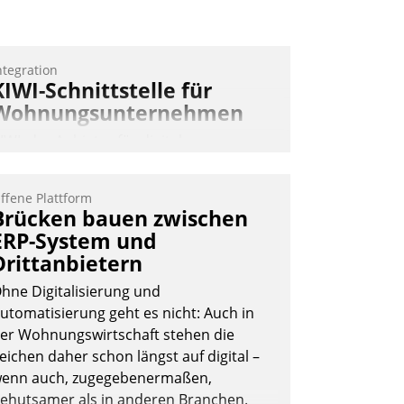
Nadja Hußmann
ntegration
KIWI-Schnittstelle für
Wohnungsunternehmen
IWI, der Anbieter für digitalen
ürzugang, kooperiert mit dem
eratungs- und
ffene Plattform
oftwareentwicklungshaus Datatrain.
Brücken bauen zwischen
ERP-System und
Drittanbietern
hne Digitalisierung und
utomatisierung geht es nicht: Auch in
er Wohnungswirtschaft stehen die
Andreas Lerchner
eichen daher schon längst auf digital –
enn auch, zugegebenermaßen,
ehutsamer als in anderen Branchen.