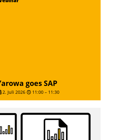
Webinar
eilnehmer kurzweilige Einblicke in
nnovative Cloud-Strategien und -
ösungen mit hohem Zukunftspotenzial.
Andreas Lerchner
Yarowa goes SAP
2. Juli 2026
11:00
–
11:30