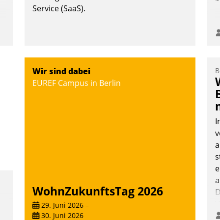
Service (SaaS).
Wir sind dabei
B
EUREF Campus in Berlin
I
v
a
s
e
a
WohnZukunftsTag 2026
D
V
29. Juni 2026
–
30. Juni 2026