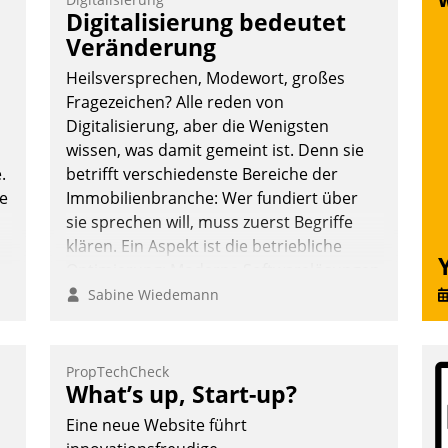
T
Digitalisierung bedeutet
i
Veränderung
L
Heilsversprechen, Modewort, großes
Fragezeichen? Alle reden von
Digitalisierung, aber die Wenigsten
wissen, was damit gemeint ist. Denn sie
.
betrifft verschiedenste Bereiche der
te
Immobilienbranche: Wer fundiert über
sie sprechen will, muss zuerst Begriffe
klären. Ein Aspekt ist die betriebliche
Optimierung: Moderne Softwarelösungen
ermöglichen große Einsparungen durch
Sabine Wiedemann
optimierte und automatisierte Prozesse.
Doch man darf nicht zu viel erwarten:
Allein mit der Einführung einer neuen
PropTechCheck
What’s up, Start-up?
Software ist es nicht getan. Die
Digitalisierung erfordert von
Eine neue Website führt
Unternehmen die Bereitschaft, sich zu