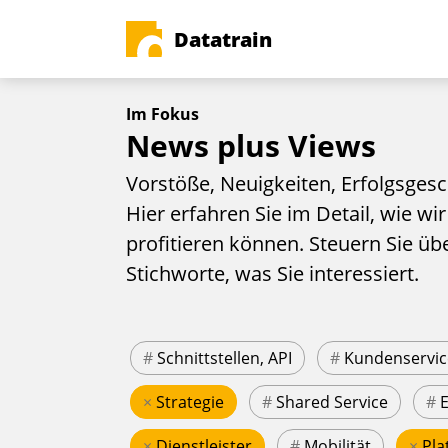
Datatrain
Im Fokus
News plus Views
Vorstöße, Neuigkeiten, Erfolgsgesc
Hier erfahren Sie im Detail, wie wir
profitieren können. Steuern Sie üb
Stichworte, was Sie interessiert.
#
Schnittstellen, API
#
Kundenservic
×
Strategie
#
Shared Service
#
×
Dienstleister
#
Mobilität
×
Pla