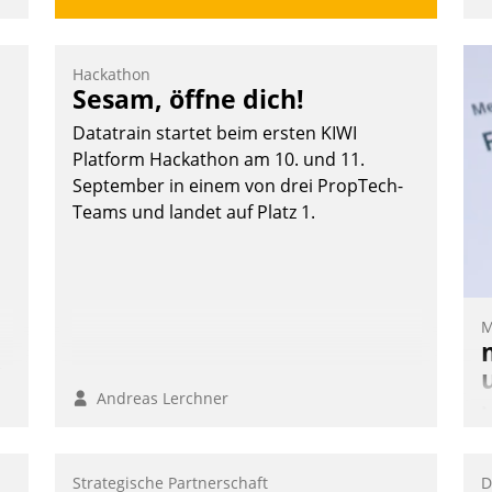
Hackathon
Sesam, öffne dich!
Datatrain startet beim ersten KIWI
Platform Hackathon am 10. und 11.
September in einem von drei PropTech-
Teams und landet auf Platz 1.
.
M
n,
Andreas Lerchner
M
u
v
Strategische Partnerschaft
D
M