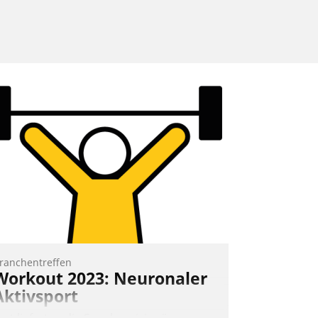
ranchentreffen
Workout 2023: Neuronaler
Aktivsport
rst lieferten die Speaker visionäre