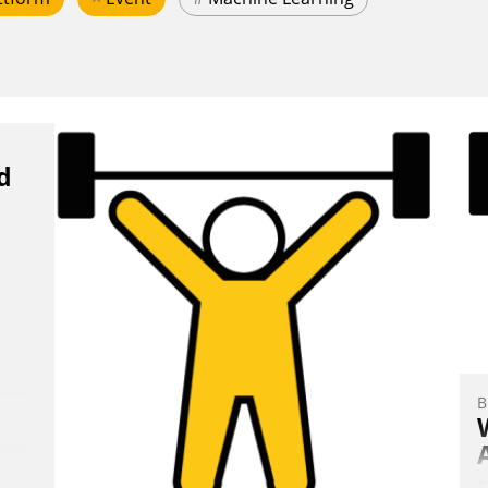
d
B
E