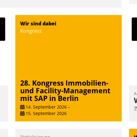
u
K
F
Wir sind dabei
m
Kongress
z
u
28. Kongress Immobilien-
und Facility-Management
A
mit SAP in Berlin
14. September 2026
–
15. September 2026
B
A
e
Digitalisierung