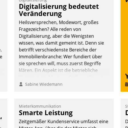
T
Digitalisierung bedeutet
i
Veränderung
L
Heilsversprechen, Modewort, großes
Fragezeichen? Alle reden von
Digitalisierung, aber die Wenigsten
wissen, was damit gemeint ist. Denn sie
.
betrifft verschiedenste Bereiche der
te
Immobilienbranche: Wer fundiert über
sie sprechen will, muss zuerst Begriffe
klären. Ein Aspekt ist die betriebliche
Optimierung: Moderne Softwarelösungen
ermöglichen große Einsparungen durch
Sabine Wiedemann
optimierte und automatisierte Prozesse.
Doch man darf nicht zu viel erwarten:
Allein mit der Einführung einer neuen
Mieterkommunikation
S
Smarte Leistung
Software ist es nicht getan. Die
Digitalisierung erfordert von
“
Zeitgemäßer Kundenservice umfasst eine
D
Unternehmen die Bereitschaft, sich zu