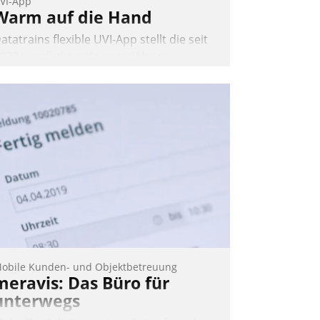
VI-App
Warm auf die Hand
atatrains flexible UVI-App stellt die seit
022 verpflichtende unterjährige
erbrauchsinformation schnell,
uverlässig und leicht bekömmlich bereit:
ie monatlichen Mitteilungen zum
eizungs- und Wasserverbrauch gehen
utomatisiert, vollständig und auf
unsch über mehrere zuvor festgelegte
ommunikationswege bei den
mpfängern ein.
Nadja Hußmann
obile Kunden- und Objektbetreuung
meravis: Das Büro für
unterwegs