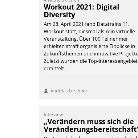
Vernetzungsideen fürs Quartier.
Workout 2021: Digital
Dazwischen zeigte Datatrain, was es
Diversity
Neues zu bieten hat.
Am 28. April 2021 fand Datatrains 11.
Workout statt, diesmal als rein virtuelle
Veranstaltung. Über 100 Teilnehmer
erhielten straff organisierte Einblicke in
Nadja Hußmann
Zukunftsthemen und innovative Projekte
Zuletzt wurden die Top-Interessengebie
ermittelt.
Andreas Lerchner
Interview
„Verändern muss sich die
Veränderungsbereitschaft