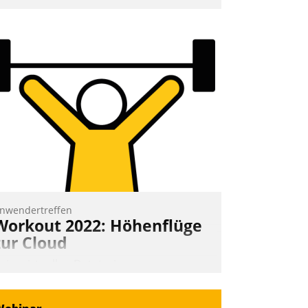
nd 7. Mai Datatrains Netzwerk-Event im
unden- und Partnerkreis statt. Zentrale
rage: Wie lassen sich Mammutprojekte
eistern und Workloads wuppen – bei
unehmend anspruchsvollen Aufgaben
nd abnehmendem Nachwuchs?
Nadja Hußmann
nwendertreffen
Workout 2022: Höhenflüge
zur Cloud
eim virtuellen Datatrain-
nwendertreffen am 27. April 2022
rhielten die Teilnehmerinnen und