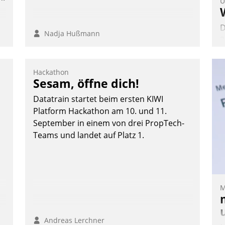
U
D
Nadja Hußmann
2
V
z
Hackathon
D
Sesam, öffne dich!
H
Datatrain startet beim ersten KIWI
a
Platform Hackathon am 10. und 11.
W
September in einem von drei PropTech-
K
Teams und landet auf Platz 1.
E
M
n,
Andreas Lerchner