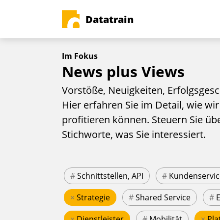
Datatrain
Im Fokus
News plus Views
Vorstöße, Neuigkeiten, Erfolgsgesc
Hier erfahren Sie im Detail, wie wir
profitieren können. Steuern Sie üb
Stichworte, was Sie interessiert.
#
Schnittstellen, API
#
Kundenservic
×
Strategie
#
Shared Service
#
×
Dienstleister
#
Mobilität
×
Pla