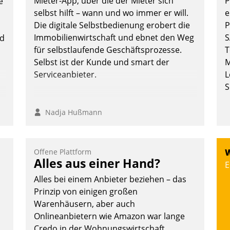
Mieter-App, über die der Mieter sich
P
e
überprüfen, zu hinterfragen und zu
selbst hilft – wann und wo immer er will.
e
verändern.
Die digitale Selbstbedienung erobert die
P
Immobilienwirtschaft und ebnet den Weg
S
nd
für selbstlaufende Geschäftsprozesse.
T
Selbst ist der Kunde und smart der
M
Serviceanbieter.
L
S
Nadja Hußmann
Offene Plattform
W
Alles aus einer Hand?
E
Alles bei einem Anbieter beziehen – das
Prinzip von einigen großen
Warenhäusern, aber auch
Onlineanbietern wie Amazon war lange
Credo in der Wohnungswirtschaft.