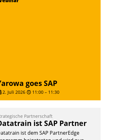
Webinar
eilnehmer kurzweilige Einblicke in
nnovative Cloud-Strategien und -
ösungen mit hohem Zukunftspotenzial.
Andreas Lerchner
Yarowa goes SAP
2. Juli 2026
11:00
–
11:30
trategische Partnerschaft
Datatrain ist SAP Partner
atatrain ist dem SAP PartnerEdge