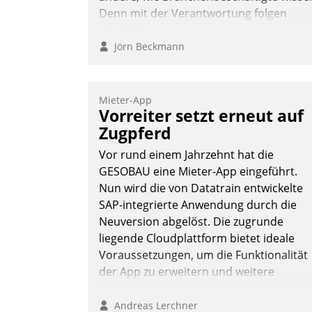
Denn mit der Verantwortung folgen
Verpflichtungen.
Jörn Beckmann
Mieter-App
Vorreiter setzt erneut auf
Zugpferd
Vor rund einem Jahrzehnt hat die
GESOBAU eine Mieter-App eingeführt.
Nun wird die von Datatrain entwickelte
SAP-integrierte Anwendung durch die
Neuversion abgelöst. Die zugrunde
liegende Cloudplattform bietet ideale
Voraussetzungen, um die Funktionalität
der App zu erweitern und weitere
innovative Apps, auch von Drittanbieter
in SAP zu integrieren.
Andreas Lerchner