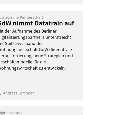
ehr Flexibilität, weniger Zeitaufwand
nd eine einfache Bedienung - das
erspricht das aktuelle Cockpit für mobile
trategische Partnerschaft
itarbeiter von Datatrain. Die meravis
GdW nimmt Datatrain auf
ohnungsbau- und Immobilien GmbH
it der Aufnahme des Berliner
at sich dabei für den Betrieb der Lösung
igitalisierungspartners unterstreicht
ber die SAP Cloud Platform entschieden
er Spitzenverband der
 als erstes Unternehmen am
ohnungswirtschaft GdW die zentrale
ohnungsmarkt.
erausforderung, neue Strategien und
Andreas Lerchner
eschäftsmodelle für die
ohnungswirtschaft zu entwickeln.
Andreas Lerchner
igitalisierung