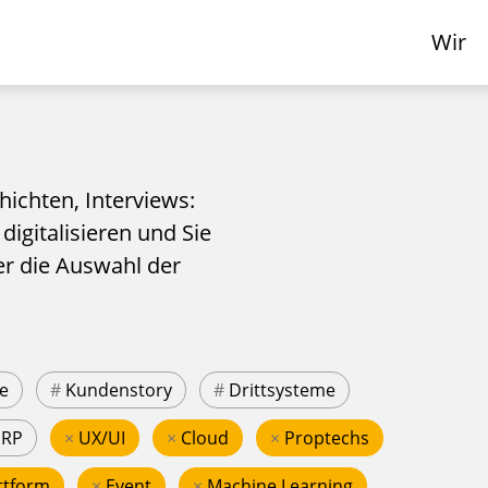
Wir
hichten, Interviews:
 digitalisieren und Sie
er die Auswahl der
e
#
Kundenstory
#
Drittsysteme
ERP
×
UX/UI
×
Cloud
×
Proptechs
ttform
×
Event
×
Machine Learning