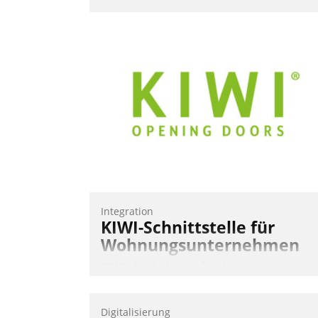
Integration
KIWI-Schnittstelle für
Wohnungsunternehmen
KIWI, der Anbieter für digitalen
Türzugang, kooperiert mit dem
Beratungs- und
Digitalisierung
Softwareentwicklungshaus Datatrain.