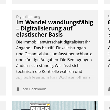
M
u
v
Digitalisierung
S
M
Im Wandel wandlungsfähig
W
– Digitalisierung auf
M
h
elastischer Basis
D
ü
d
Die Immobilienwirtschaft digitalisiert ihr
-
W
Angebot. Das betrifft Einzelleistungen
W
H
und Gesamtablauf, umfasst benachbarte
G
und künftige Aufgaben. Die Bedingungen
W
ändern sich ständig. Wie lässt sich
technisch die Kontrolle wahren und
zugleich Freiraum fürs Wachsen öffnen?
Jörn Beckmann
D