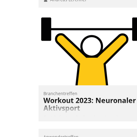
Branchentreffen
Workout 2023: Neuronaler
Aktivsport
Erst lieferten die Speaker visionäre
Impulse, dann wurden die Gäste selbst
aktiv und sammelten methodisch
Anwendertreffen