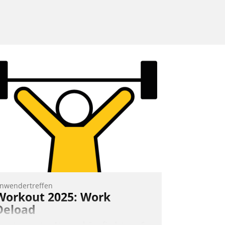
nwendertreffen
Workout 2025: Work
Deload
n entspannter Atmosphäre findet am 6.