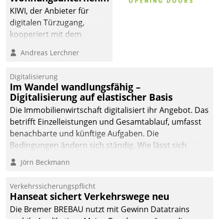
KIWI, der Anbieter für
digitalen Türzugang,
kooperiert mit dem
Beratungs- und
Andreas Lerchner
Softwareentwicklungshaus
Datatrain.
Digitalisierung
Im Wandel wandlungsfähig –
Digitalisierung auf elastischer Basis
Die Immobilienwirtschaft digitalisiert ihr Angebot. Das
betrifft Einzelleistungen und Gesamtablauf, umfasst
benachbarte und künftige Aufgaben. Die
Bedingungen ändern sich ständig. Wie lässt sich
technisch die Kontrolle wahren und zugleich Freiraum
Jörn Beckmann
fürs Wachsen öffnen?
Verkehrssicherungspflicht
Hanseat sichert Verkehrswege neu
Die Bremer BREBAU nutzt mit Gewinn Datatrains