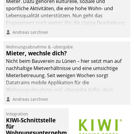
Mieter. Dazu gehören kulturelle, soziale und
sportliche Aktivitäten, die eine hohe Wohn- und
Lebensqualität unterstützen. Nun geht das
Engagement noch weiter: Für die zügige Bearbeitung
von Beschwerden – oder Lob – richtet das
Andreas Lerchner
Unternehmen mit Datatrains Applikation fürs Lob-
und Beschwerde-Management einen eigenen Kanal
Wohnungsabnahme & -übergabe
ein.
Mieter, wechsle dich?
Nicht beim Bauverein zu Lünen – hier setzt man auf
nachhaltige Mietverhältnisse und eine umsichtige
Mieterbetreuung. Seit wenigen Wochen sorgt
Datatrains mobile Applikation für die
Wohnungsabnahme und -übergabe dafür, dass
Mieter wohlgeordnet kommen und, so es sein muss,
Andreas Lerchner
gehen können.
Integration
KIWI-Schnittstelle
für
Wohnungsunternehmen