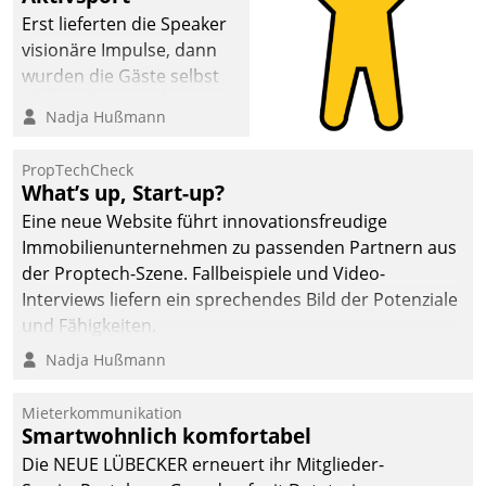
Erst lieferten die Speaker
visionäre Impulse, dann
wurden die Gäste selbst
aktiv und sammelten
Nadja Hußmann
methodisch
Vernetzungsideen fürs
PropTechCheck
Quartier. Dazwischen
What’s up, Start-up?
zeigte Datatrain, was es
Eine neue Website führt innovationsfreudige
Neues zu bieten hat.
Immobilienunternehmen zu passenden Partnern aus
der Proptech-Szene. Fallbeispiele und Video-
Interviews liefern ein sprechendes Bild der Potenziale
und Fähigkeiten.
Nadja Hußmann
Mieterkommunikation
Smartwohnlich komfortabel
Die NEUE LÜBECKER erneuert ihr Mitglieder-