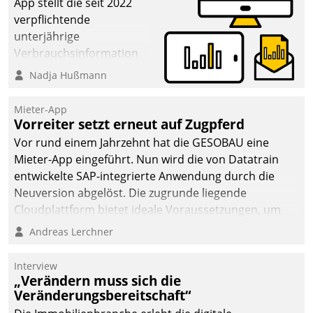
App stellt die seit 2022
verpflichtende
unterjährige
Verbrauchsinformation
schnell, zuverlässig und
Nadja Hußmann
leicht bekömmlich bereit:
Die monatlichen
Mieter-App
Mitteilungen zum
Vorreiter setzt erneut auf Zugpferd
Heizungs- und
Vor rund einem Jahrzehnt hat die GESOBAU eine
Wasserverbrauch gehen
Mieter-App eingeführt. Nun wird die von Datatrain
automatisiert, vollständig
entwickelte SAP-integrierte Anwendung durch die
und auf Wunsch über
Neuversion abgelöst. Die zugrunde liegende
mehrere zuvor
Cloudplattform bietet ideale Voraussetzungen, um
festgelegte
die Funktionalität der App zu erweitern und weitere
Andreas Lerchner
Kommunikationswege bei
innovative Apps, auch von Drittanbietern, in SAP zu
den Empfängern ein.
integrieren.
Interview
„Verändern muss sich die
Veränderungsbereitschaft“