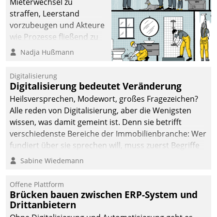
Mieterwechsel zu
sich dabei für den Betrieb
straffen, Leerstand
der Lösung über die SAP
vorzubeugen und Akteure
Cloud Platform
wie Prozesse fließend zu
entschieden - als erstes
vernetzen, nutzt die
Nadja Hußmann
Unternehmen am
Berliner Gewobag seit
Wohnungsmarkt.
Jahresbeginn eine
Digitalisierung
Überblick, Einsicht und
Digitalisierung bedeutet Veränderung
Eingriff bietende Lösung.
Heilsversprechen, Modewort, großes Fragezeichen?
Zur Entwicklung setzte
Alle reden von Digitalisierung, aber die Wenigsten
man auf
wissen, was damit gemeint ist. Denn sie betrifft
Cloudtechnologie,
verschiedenste Bereiche der Immobilienbranche: Wer
bewährte und Startup-
fundiert über sie sprechen will, muss zuerst Begriffe
Partner sowie erstmals
klären. Ein Aspekt ist die betriebliche Optimierung:
Sabine Wiedemann
agile Projektmethoden.
Moderne Softwarelösungen ermöglichen große
Einsparungen durch optimierte und automatisierte
Offene Plattform
Prozesse. Doch man darf nicht zu viel erwarten: Allein
Brücken bauen zwischen ERP-System und
Drittanbietern
mit der Einführung einer neuen Software ist es nicht
getan. Die Digitalisierung erfordert von Unternehmen