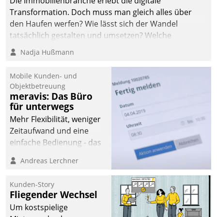
Die Immobilienbranche erlebt die digitale
Transformation. Doch muss man gleich alles über
den Haufen werfen? Wie lässt sich der Wandel
tatsächlich gestalten und umsetzen? Welche
Argumente zählen wirklich?
Nadja Hußmann
Mobile Kunden- und
Objektbetreuung
meravis: Das Büro
für unterwegs
Mehr Flexibilität, weniger
Zeitaufwand und eine
einfache Bedienung - das
verspricht das aktuelle
Andreas Lerchner
Cockpit für mobile
Mitarbeiter von
Kunden-Story
Datatrain. Die meravis
Fliegender Wechsel
Wohnungsbau- und
Um kostspielige
Immobilien GmbH hat