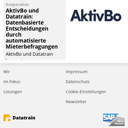
Kooperation
AktivBo und
Datatrain:
Datenbasierte
Entscheidungen
durch
automatisierte
Mieterbefragungen
AktivBo und Datatrain
kooperieren –
Immobilienunternehmen
Wir
Impressum
profitieren: Die nahtlose
Integration der Lösungen
Im Fokus
Datenschutz
von AktivBo und
Lösungen
Cookie-Einstellungen
Datatrain ermöglicht
Newsletter
automatisiert ausgelöste,
zielgerichtete
Mieterbefragungen – eine
Datatrain
starke Grundlage für