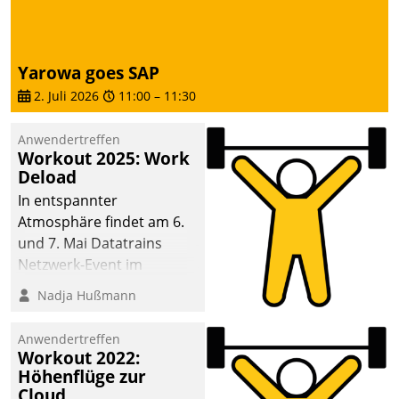
Dialogführung ermöglicht
dem externen
Serviceteam, Anrufe von
Yarowa goes SAP
Mietenden zügiger und
2. Juli 2026
11:00
–
11:30
effizienter zu bearbeiten.
Anwendertreffen
Workout 2025: Work
Deload
In entspannter
Atmosphäre findet am 6.
und 7. Mai Datatrains
Netzwerk-Event im
Kunden- und Partnerkreis
Nadja Hußmann
statt. Zentrale Frage: Wie
lassen sich
Anwendertreffen
Mammutprojekte
Workout 2022:
meistern und Workloads
Höhenflüge zur
Cloud
wuppen – bei zunehmend