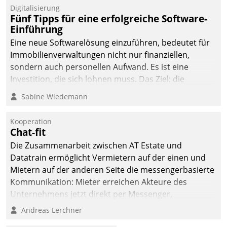
Digitalisierung
Fünf Tipps für eine erfolgreiche Software-
Einführung
Eine neue Softwarelösung einzuführen, bedeutet für
Immobilienverwaltungen nicht nur finanziellen,
sondern auch personellen Aufwand. Es ist eine
Investition, die sich lohnen muss. Das Ziel: die
nachhaltige Optimierung der Geschäftsabläufe. Damit
Sabine Wiedemann
dieses Ziel erreicht wird, sollten einige Grundregeln
befolgt werden.
Kooperation
Chat-fit
Die Zusammenarbeit zwischen AT Estate und
Datatrain ermöglicht Vermietern auf der einen und
Mietern auf der anderen Seite die messengerbasierte
Kommunikation: Mieter erreichen Akteure des
Unternehmens jetzt direkt per Messenger,
Mitarbeiter oder Dienstleister empfangen oder
Andreas Lerchner
versenden die Nachrichten via Cockpit.