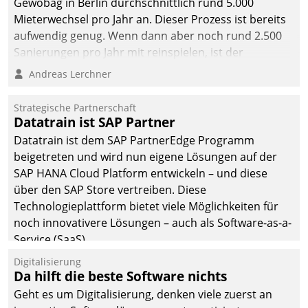
Gewobag in Berlin durchschnittlich rund 5.000
Mieterwechsel pro Jahr an. Dieser Prozess ist bereits
aufwendig genug. Wenn dann aber noch rund 2.500
Sanierungen pro Jahr mit reinspielen, ist der
Betreuungs- und Organisationsaufwand immens. Im
Andreas Lerchner
Rahmen ihrer Digitalisierungsstrategie hat das
kommunale Wohnungsbauunternehmen daher
Strategische Partnerschaft
gemeinsam mit der Berliner Datatrain GmbH den
Datatrain ist SAP Partner
Teilprozess der Objektsanierung digitalisiert.
Datatrain ist dem SAP PartnerEdge Programm
beigetreten und wird nun eigene Lösungen auf der
SAP HANA Cloud Platform entwickeln – und diese
über den SAP Store vertreiben. Diese
Technologieplattform bietet viele Möglichkeiten für
noch innovativere Lösungen – auch als Software-as-a-
Service (SaaS).
Digitalisierung
Da hilft die beste Software nichts
Geht es um Digitalisierung, denken viele zuerst an