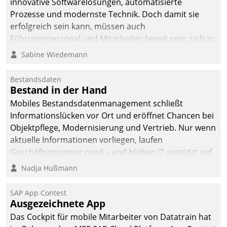
innovative Softwarelösungen, automatisierte
Prozesse und modernste Technik. Doch damit sie
erfolgreich sein kann, müssen auch
Führungspersonal und Mitarbeiter bereit sein, sich zu
verändern und anzupassen, sonst werden sie an ihr
Sabine Wiedemann
scheitern.
Bestandsdaten
Bestand in der Hand
Mobiles Bestandsdatenmanagement schließt
Informationslücken vor Ort und eröffnet Chancen bei
Objektpflege, Modernisierung und Vertrieb. Nur wenn
aktuelle Informationen vorliegen, laufen
Geschäftsprozesse rund – und blühen IT-gestützt auf.
Nadja Hußmann
SAP App Contest
Ausgezeichnete App
Das Cockpit für mobile Mitarbeiter von Datatrain hat