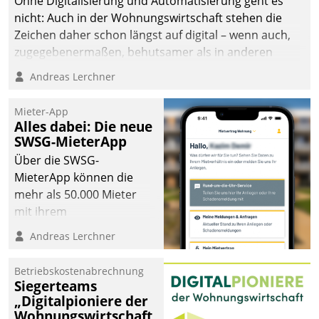
Ohne Digitalisierung und Automatisierung geht es
die Bereitschaft, sich zu überprüfen, zu hinterfragen
nicht: Auch in der Wohnungswirtschaft stehen die
und zu verändern.
Zeichen daher schon längst auf digital – wenn auch,
zugegebenermaßen, behutsamer als in anderen
Branchen.
Andreas Lerchner
Mieter-App
Alles dabei: Die neue
SWSG-MieterApp
Über die SWSG-
MieterApp können die
mehr als 50.000 Mieter
mit ihrem
Wohnungsunternehmen
Andreas Lerchner
kommunizieren, auf dem
Laufenden bleiben, Daten
Betriebskostenabrechnung
einsehen und ändern
Siegerteams
oder
„Digitalpioniere der
Wohnungswirtschaft
Schadensmeldungen