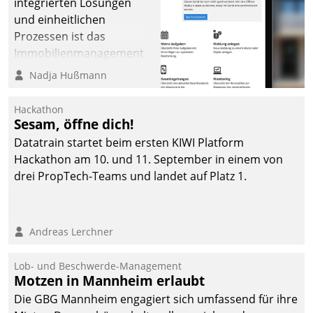
integrierten Lösungen
und einheitlichen
Prozessen ist das
Immobilienmanagement
der Bayerischen
Nadja Hußmann
Versorgungskammer im
Ressort Kapitalanlage für
Hackathon
künftige Aufgaben und
Sesam, öffne dich!
Herausforderungen
Datatrain startet beim ersten KIWI Platform
gerüstet.
Hackathon am 10. und 11. September in einem von
drei PropTech-Teams und landet auf Platz 1.
Andreas Lerchner
Lob- und Beschwerde-Management
Motzen in Mannheim erlaubt
Die GBG Mannheim engagiert sich umfassend für ihre