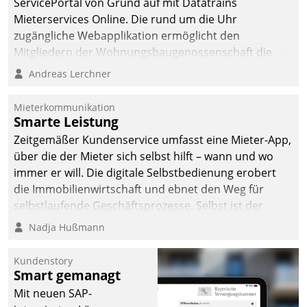
ServicePortal von Grund auf mit Datatrains
Mieterservices Online. Die rund um die Uhr
zugängliche Webapplikation ermöglicht den
Mitgliedern der Wohnungs­bau­genossenschaft die
Kontaktaufnahme per Smartphone, Tablet oder PC.
Andreas Lerchner
Mieterkommunikation
Smarte Leistung
Zeitgemäßer Kundenservice umfasst eine Mieter-App,
über die der Mieter sich selbst hilft – wann und wo
immer er will. Die digitale Selbstbedienung erobert
die Immobilienwirtschaft und ebnet den Weg für
selbstlaufende Geschäftsprozesse. Selbst ist der
Kunde und smart der Serviceanbieter.
Nadja Hußmann
Kundenstory
Smart gemanagt
Mit neuen SAP-