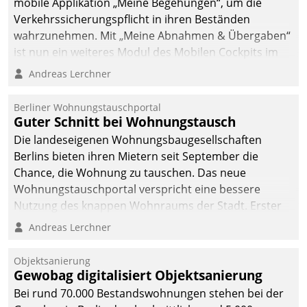
mobile Applikation „Meine Begehungen“, um die
Verkehrssicherungspflicht in ihren Beständen
wahrzunehmen. Mit „Meine Abnahmen & Übergaben“
ist nun ein weiteres Modul des Mobilen Cockpits im
Einsatz.
Andreas Lerchner
Berliner Wohnungstauschportal
Guter Schnitt bei Wohnungstausch
Die landeseigenen Wohnungsbaugesellschaften
Berlins bieten ihren Mietern seit September die
Chance, die Wohnung zu tauschen. Das neue
Wohnungstauschportal verspricht eine bessere
Nutzung des knappen Wohnraums der Stadt. Erster
Anwendungsfall für Datatrains Lösung API-Hub mit
Andreas Lerchner
Schnittstellen zu den ERP-Systemen der
Unternehmen.
Objektsanierung
Gewobag digitalisiert Objektsanierung
Bei rund 70.000 Bestandswohnungen stehen bei der