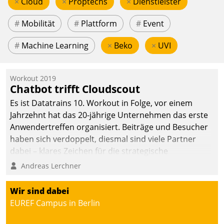
×
Cloud
×
Proptechs
×
Dienstleister
#
Mobilität
#
Plattform
#
Event
#
Machine Learning
×
Beko
×
UVI
Workout 2019
Chatbot trifft Cloudscout
Es ist Datatrains 10. Workout in Folge, vor einem
Jahrzehnt hat das 20-jährige Unternehmen das erste
Anwendertreffen organisiert. Beiträge und Besucher
haben sich verdoppelt, diesmal sind viele Partner
dabei – klares Zeichen für die strategische
Fokussierung auf den Kunden.
Andreas Lerchner
Wir sind dabei
EUREF Campus in Berlin