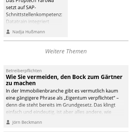
Das Proptech Yarowa
setzt auf SAP-
Schnittstellenkompetenz:
Datatrain integriert
Yarowas Portal zur
Nadja Hußmann
Vergabe und Verwaltung
von Aufträgen der
operativen
Weitere Themen
Instandhaltung in die
SAP-Systemlandschaft
Betreiberpflichten
deutscher
Wie Sie vermeiden, den Bock zum Gärtner
Wohnungsunternehmen
zu machen
– und beschleunigt damit
In der Immobilienbranche gibt es vermutlich kaum
den Weg vom
eine gängigere Phrase als „Eigentum verpflichtet“ –
Mieteranliegen zum
denn die steht bereits im Grundgesetz. Das klingt
Dienstleisterauftrag.
einfach und eindeutig, ist aber alles andere, wie
Branchenbeschäftigte wissen. Denn mit der
Jörn Beckmann
Verantwortung folgen Verpflichtungen.