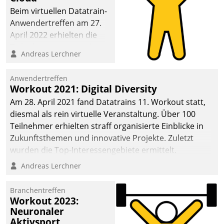
anspruchsvollen
Beim virtuellen Datatrain-
Aufgaben und
Anwendertreffen am 27.
abnehmendem
April 2022 erhielten die
Nachwuchs?
Teilnehmerinnen und
Andreas Lerchner
Teilnehmer kurzweilige
Einblicke in innovative
Anwendertreffen
Cloud-Strategien und -
Workout 2021: Digital Diversity
Lösungen mit hohem
Am 28. April 2021 fand Datatrains 11. Workout statt,
Zukunftspotenzial.
diesmal als rein virtuelle Veranstaltung. Über 100
Teilnehmer erhielten straff organisierte Einblicke in
Zukunftsthemen und innovative Projekte. Zuletzt
wurden die Top-Interessengebiete ermittelt.
Andreas Lerchner
Branchentreffen
Workout 2023:
Neuronaler
Aktivsport