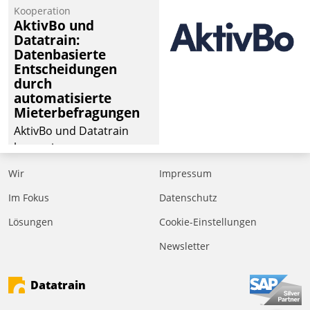
von Aufträgen der
Kooperation
operativen
AktivBo und
Instandhaltung in die
Datatrain:
Datenbasierte
SAP-Systemlandschaft
Entscheidungen
deutscher
durch
Wohnungsunternehmen
automatisierte
– und beschleunigt damit
Mieterbefragungen
den Weg vom
AktivBo und Datatrain
Mieteranliegen zum
kooperieren –
Dienstleisterauftrag.
Immobilienunternehmen
Wir
Impressum
profitieren: Die nahtlose
Integration der Lösungen
Im Fokus
Datenschutz
von AktivBo und
Lösungen
Cookie-Einstellungen
Datatrain ermöglicht
Newsletter
automatisiert ausgelöste,
zielgerichtete
Mieterbefragungen – eine
Datatrain
starke Grundlage für