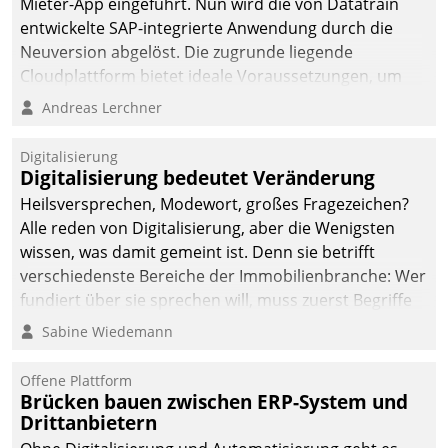
Mieter-App eingeführt. Nun wird die von Datatrain
entwickelte SAP-integrierte Anwendung durch die
Neuversion abgelöst. Die zugrunde liegende
Cloudplattform bietet ideale Voraussetzungen, um
die Funktionalität der App zu erweitern und weitere
Andreas Lerchner
innovative Apps, auch von Drittanbietern, in SAP zu
integrieren.
Digitalisierung
Digitalisierung bedeutet Veränderung
Heilsversprechen, Modewort, großes Fragezeichen?
Alle reden von Digitalisierung, aber die Wenigsten
wissen, was damit gemeint ist. Denn sie betrifft
verschiedenste Bereiche der Immobilienbranche: Wer
fundiert über sie sprechen will, muss zuerst Begriffe
klären. Ein Aspekt ist die betriebliche Optimierung:
Sabine Wiedemann
Moderne Softwarelösungen ermöglichen große
Einsparungen durch optimierte und automatisierte
Offene Plattform
Prozesse. Doch man darf nicht zu viel erwarten: Allein
Brücken bauen zwischen ERP-System und
Drittanbietern
mit der Einführung einer neuen Software ist es nicht
getan. Die Digitalisierung erfordert von Unternehmen