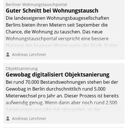
Berliner Wohnungstauschportal
Guter Schnitt bei Wohnungstausch
Die landeseigenen Wohnungsbaugesellschaften
Berlins bieten ihren Mietern seit September die
Chance, die Wohnung zu tauschen. Das neue
Wohnungstauschportal verspricht eine bessere
Nutzung des knappen Wohnraums der Stadt. Erster
Anwendungsfall für Datatrains Lösung API-Hub mit
Andreas Lerchner
Schnittstellen zu den ERP-Systemen der
Unternehmen.
Objektsanierung
Gewobag digitalisiert Objektsanierung
Bei rund 70.000 Bestandswohnungen stehen bei der
Gewobag in Berlin durchschnittlich rund 5.000
Mieterwechsel pro Jahr an. Dieser Prozess ist bereits
aufwendig genug. Wenn dann aber noch rund 2.500
Sanierungen pro Jahr mit reinspielen, ist der
Betreuungs- und Organisationsaufwand immens. Im
Andreas Lerchner
Rahmen ihrer Digitalisierungsstrategie hat das