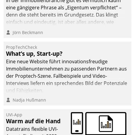
In der Immobilienbranche gibt es vermutlich kaum
eine gängigere Phrase als „Eigentum verpflichtet“ –
denn die steht bereits im Grundgesetz. Das klingt
einfach und eindeutig, ist aber alles andere, wie
Branchenbeschäftigte wissen. Denn mit der
Jörn Beckmann
Verantwortung folgen Verpflichtungen.
PropTechCheck
What’s up, Start-up?
Eine neue Website führt innovationsfreudige
Immobilienunternehmen zu passenden Partnern aus
der Proptech-Szene. Fallbeispiele und Video-
Interviews liefern ein sprechendes Bild der Potenziale
und Fähigkeiten.
Nadja Hußmann
UVI-App
Warm auf die Hand
Datatrains flexible UVI-