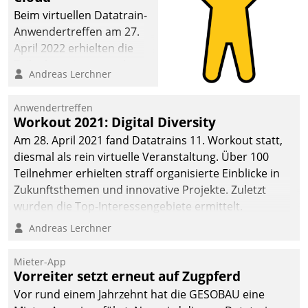
Beim virtuellen Datatrain-
Anwendertreffen am 27.
April 2022 erhielten die
Teilnehmerinnen und
Andreas Lerchner
Teilnehmer kurzweilige
Einblicke in innovative
Anwendertreffen
Cloud-Strategien und -
Workout 2021: Digital Diversity
Lösungen mit hohem
Am 28. April 2021 fand Datatrains 11. Workout statt,
Zukunftspotenzial.
diesmal als rein virtuelle Veranstaltung. Über 100
Teilnehmer erhielten straff organisierte Einblicke in
Zukunftsthemen und innovative Projekte. Zuletzt
wurden die Top-Interessengebiete ermittelt.
Andreas Lerchner
Mieter-App
Vorreiter setzt erneut auf Zugpferd
Vor rund einem Jahrzehnt hat die GESOBAU eine