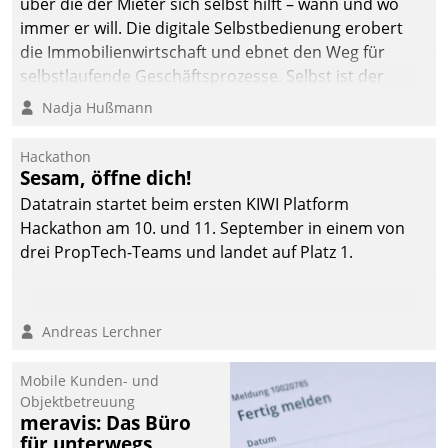
über die der Mieter sich selbst hilft – wann und wo
immer er will. Die digitale Selbstbedienung erobert
die Immobilienwirtschaft und ebnet den Weg für
selbstlaufende Geschäftsprozesse. Selbst ist der
Kunde und smart der Serviceanbieter.
Nadja Hußmann
Hackathon
Sesam, öffne dich!
Datatrain startet beim ersten KIWI Platform
Hackathon am 10. und 11. September in einem von
drei PropTech-Teams und landet auf Platz 1.
Andreas Lerchner
Mobile Kunden- und
Objektbetreuung
meravis: Das Büro
für unterwegs