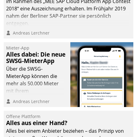
im Rahmen des „MEE SAP Cloud Platform App Contest
2018“ eine Auszeichnung erhalten. Im Frühjahr 2019
nahm der Berliner SAP-Partner sie persönlich
entgegen.
Andreas Lerchner
Mieter-App
Alles dabei: Die neue
SWSG-MieterApp
Über die SWSG-
MieterApp können die
mehr als 50.000 Mieter
mit ihrem
Wohnungsunternehmen
Andreas Lerchner
kommunizieren, auf dem
Laufenden bleiben, Daten
Offene Plattform
einsehen und ändern
Alles aus einer Hand?
oder
Alles bei einem Anbieter beziehen – das Prinzip von
Schadensmeldungen