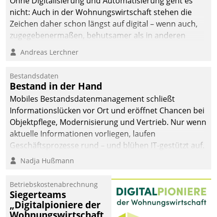
Ohne Digitalisierung und Automatisierung geht es
die Bereitschaft, sich zu überprüfen, zu hinterfragen
nicht: Auch in der Wohnungswirtschaft stehen die
und zu verändern.
Zeichen daher schon längst auf digital – wenn auch,
zugegebenermaßen, behutsamer als in anderen
Branchen.
Andreas Lerchner
Bestandsdaten
Bestand in der Hand
Mobiles Bestandsdatenmanagement schließt
Informationslücken vor Ort und eröffnet Chancen bei
Objektpflege, Modernisierung und Vertrieb. Nur wenn
aktuelle Informationen vorliegen, laufen
Geschäftsprozesse rund – und blühen IT-gestützt auf.
Nadja Hußmann
Betriebskostenabrechnung
Siegerteams
„Digitalpioniere der
Wohnungswirtschaft