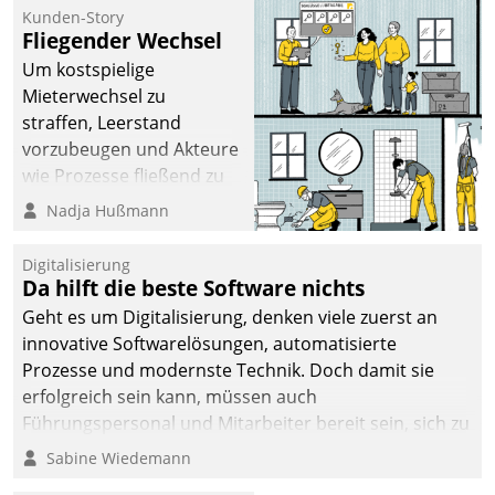
befolgt werden.
Kunden-Story
Fliegender Wechsel
Um kostspielige
Mieterwechsel zu
straffen, Leerstand
vorzubeugen und Akteure
wie Prozesse fließend zu
vernetzen, nutzt die
Nadja Hußmann
Berliner Gewobag seit
Jahresbeginn eine
Digitalisierung
Überblick, Einsicht und
Da hilft die beste Software nichts
Eingriff bietende Lösung.
Geht es um Digitalisierung, denken viele zuerst an
Zur Entwicklung setzte
innovative Softwarelösungen, automatisierte
man auf
Prozesse und modernste Technik. Doch damit sie
Cloudtechnologie,
erfolgreich sein kann, müssen auch
bewährte und Startup-
Führungspersonal und Mitarbeiter bereit sein, sich zu
Partner sowie erstmals
verändern und anzupassen, sonst werden sie an ihr
Sabine Wiedemann
agile Projektmethoden.
scheitern.