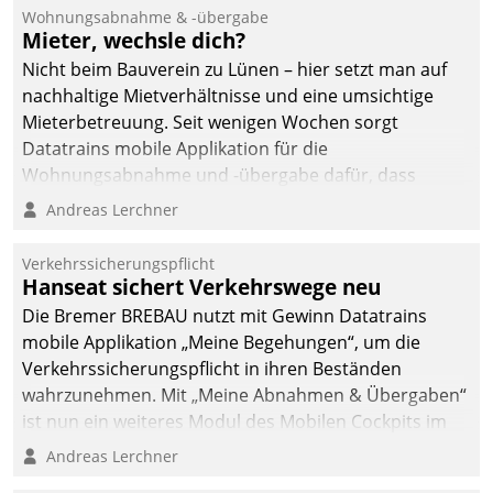
und Beschwerde-Management einen eigenen Kanal
Wohnungsabnahme & -übergabe
ein.
Mieter, wechsle dich?
Nicht beim Bauverein zu Lünen – hier setzt man auf
nachhaltige Mietverhältnisse und eine umsichtige
Mieterbetreuung. Seit wenigen Wochen sorgt
Datatrains mobile Applikation für die
Wohnungsabnahme und -übergabe dafür, dass
Mieter wohlgeordnet kommen und, so es sein muss,
Andreas Lerchner
gehen können.
Verkehrssicherungspflicht
Hanseat sichert Verkehrswege neu
Die Bremer BREBAU nutzt mit Gewinn Datatrains
mobile Applikation „Meine Begehungen“, um die
Verkehrssicherungspflicht in ihren Beständen
wahrzunehmen. Mit „Meine Abnahmen & Übergaben“
ist nun ein weiteres Modul des Mobilen Cockpits im
Einsatz.
Andreas Lerchner