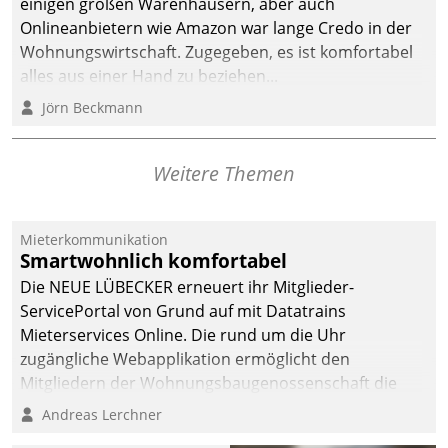
einigen großen Warenhäusern, aber auch
abgeben – rund um die
Onlineanbietern wie Amazon war lange Credo in der
Uhr.
Wohnungswirtschaft. Zugegeben, es ist komfortabel
alles aus einer Hand zu beziehen...
Jörn Beckmann
Weitere Themen
Mieterkommunikation
Smartwohnlich komfortabel
Die NEUE LÜBECKER erneuert ihr Mitglieder-
ServicePortal von Grund auf mit Datatrains
Mieterservices Online. Die rund um die Uhr
zugängliche Webapplikation ermöglicht den
Mitgliedern der Wohnungs­bau­genossenschaft die
Kontaktaufnahme per Smartphone, Tablet oder PC.
Andreas Lerchner