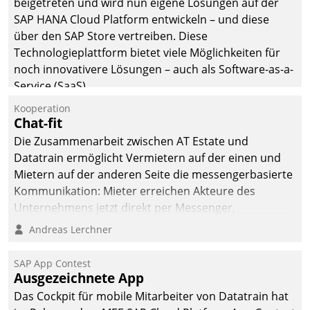
beigetreten und wird nun eigene Lösungen auf der
SAP HANA Cloud Platform entwickeln – und diese
über den SAP Store vertreiben. Diese
Technologieplattform bietet viele Möglichkeiten für
noch innovativere Lösungen – auch als Software-as-a-
Service (SaaS).
Kooperation
Chat-fit
Die Zusammenarbeit zwischen AT Estate und
Datatrain ermöglicht Vermietern auf der einen und
Mietern auf der anderen Seite die messengerbasierte
Kommunikation: Mieter erreichen Akteure des
Unternehmens jetzt direkt per Messenger,
Mitarbeiter oder Dienstleister empfangen oder
Andreas Lerchner
versenden die Nachrichten via Cockpit.
SAP App Contest
Ausgezeichnete App
Das Cockpit für mobile Mitarbeiter von Datatrain hat