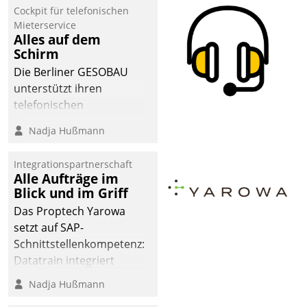
Cockpit für telefonischen
Mieterservice
Alles auf dem
Schirm
Die Berliner GESOBAU
unterstützt ihren
telefonischen
Mieterservice mit einem
Nadja Hußmann
digitalen Cockpit, das
situationsbezogen
Integrationspartnerschaft
passende Fragen und
Alle Aufträge im
Schlagworte auswirft.
Blick und im Griff
Eine intuitive
Das Proptech Yarowa
Dialogführung ermöglicht
setzt auf SAP-
dem externen
Schnittstellenkompetenz:
Serviceteam, Anrufe von
Datatrain integriert
Mietenden zügiger und
Yarowas Portal zur
Nadja Hußmann
effizienter zu bearbeiten.
Vergabe und Verwaltung