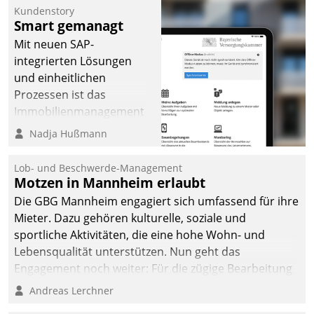
Kundenstory
Smart gemanagt
Mit neuen SAP-
integrierten Lösungen
und einheitlichen
Prozessen ist das
Immobilienmanagement
der Bayerischen
Nadja Hußmann
Versorgungskammer im
Ressort Kapitalanlage für
Lob- und Beschwerde-Management
künftige Aufgaben und
Motzen in Mannheim erlaubt
Herausforderungen
Die GBG Mannheim engagiert sich umfassend für ihre
gerüstet.
Mieter. Dazu gehören kulturelle, soziale und
sportliche Aktivitäten, die eine hohe Wohn- und
Lebensqualität unterstützen. Nun geht das
Engagement noch weiter: Für die zügige Bearbeitung
von Beschwerden – oder Lob – richtet das
Andreas Lerchner
Unternehmen mit Datatrains Applikation fürs Lob-