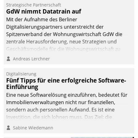
kommunale Wohnungsbauunternehmen daher
Strategische Partnerschaft
gemeinsam mit der Berliner Datatrain GmbH den
GdW nimmt Datatrain auf
Teilprozess der Objektsanierung digitalisiert.
Mit der Aufnahme des Berliner
Digitalisierungspartners unterstreicht der
Spitzenverband der Wohnungswirtschaft GdW die
zentrale Herausforderung, neue Strategien und
Geschäftsmodelle für die Wohnungswirtschaft zu
entwickeln.
Andreas Lerchner
Digitalisierung
Fünf Tipps für eine erfolgreiche Software-
Einführung
Eine neue Softwarelösung einzuführen, bedeutet für
Immobilienverwaltungen nicht nur finanziellen,
sondern auch personellen Aufwand. Es ist eine
Investition, die sich lohnen muss. Das Ziel: die
nachhaltige Optimierung der Geschäftsabläufe. Damit
Sabine Wiedemann
dieses Ziel erreicht wird, sollten einige Grundregeln