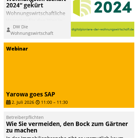
2024“ gekürt
Wohnungswirtschaftliche
Vorreiter für den Weg in
DW Die
eine digitale Zukunft zu
Wohnungswirtschaft
finden, ist das Ziel des
Awards „Digitalpioniere
Webinar
der
Wohnungswirtschaft“.
Bewerben können sich
dafür ein Team
bestehend aus
Wohnungsunternehmen
Yarowa goes SAP
und PropTech.
2. Juli 2026
11:00
–
11:30
Betreiberpflichten
Wie Sie vermeiden, den Bock zum Gärtner
zu machen