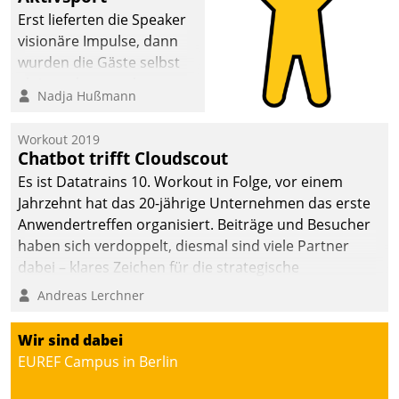
anspruchsvollen
Erst lieferten die Speaker
Aufgaben und
visionäre Impulse, dann
abnehmendem
wurden die Gäste selbst
Nachwuchs?
aktiv und sammelten
Nadja Hußmann
methodisch
Vernetzungsideen fürs
Workout 2019
Quartier. Dazwischen
Chatbot trifft Cloudscout
zeigte Datatrain, was es
Es ist Datatrains 10. Workout in Folge, vor einem
Neues zu bieten hat.
Jahrzehnt hat das 20-jährige Unternehmen das erste
Anwendertreffen organisiert. Beiträge und Besucher
haben sich verdoppelt, diesmal sind viele Partner
dabei – klares Zeichen für die strategische
Fokussierung auf den Kunden.
Andreas Lerchner
Wir sind dabei
EUREF Campus in Berlin