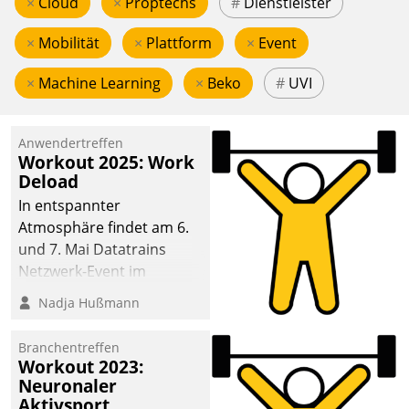
×
Cloud
×
Proptechs
#
Dienstleister
×
Mobilität
×
Plattform
×
Event
×
Machine Learning
×
Beko
#
UVI
Anwendertreffen
Workout 2025: Work
Deload
In entspannter
Atmosphäre findet am 6.
und 7. Mai Datatrains
Netzwerk-Event im
Kunden- und Partnerkreis
Nadja Hußmann
statt. Zentrale Frage: Wie
lassen sich
Branchentreffen
Mammutprojekte
Workout 2023:
meistern und Workloads
Neuronaler
Aktivsport
wuppen – bei zunehmend