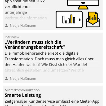
App stellt die seit 2022
verpflichtende
unterjährige
Verbrauchsinformation
schnell, zuverlässig und
Nadja Hußmann
leicht bekömmlich bereit:
Die monatlichen
Interview
Mitteilungen zum
„Verändern muss sich die
Veränderungsbereitschaft“
Heizungs- und
Wasserverbrauch gehen
Die Immobilienbranche erlebt die digitale
automatisiert, vollständig
Transformation. Doch muss man gleich alles über
und auf Wunsch über
den Haufen werfen? Wie lässt sich der Wandel
mehrere zuvor
tatsächlich gestalten und umsetzen? Welche
festgelegte
Argumente zählen wirklich?
Nadja Hußmann
Kommunikationswege bei
den Empfängern ein.
Mieterkommunikation
Smarte Leistung
Zeitgemäßer Kundenservice umfasst eine Mieter-App,