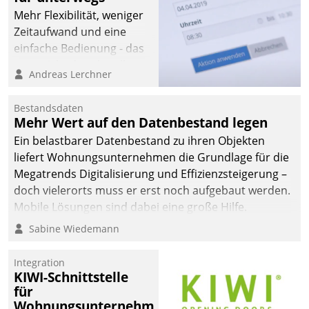
Mehr Flexibilität, weniger
Zeitaufwand und eine
einfache Bedienung - das
verspricht das aktuelle
Andreas Lerchner
Cockpit für mobile
Mitarbeiter von
Bestandsdaten
Datatrain. Die meravis
Mehr Wert auf den Datenbestand legen
Wohnungsbau- und
Ein belastbarer Datenbestand zu ihren Objekten
Immobilien GmbH hat
liefert Wohnungsunternehmen die Grundlage für die
sich dabei für den Betrieb
Megatrends Digitalisierung und Effizienzsteigerung –
der Lösung über die SAP
doch vielerorts muss er erst noch aufgebaut werden.
Cloud Platform
Mobile Lösungen sind dabei eine große Hilfe.
entschieden - als erstes
Sabine Wiedemann
Unternehmen am
Wohnungsmarkt.
Integration
KIWI-Schnittstelle
für
Wohnungsunternehmen