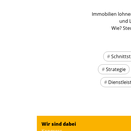
Immobilien lohnen
und L
Wie? Ste
#
Schnittst
#
Strategie
#
Dienstleis
Wir sind dabei