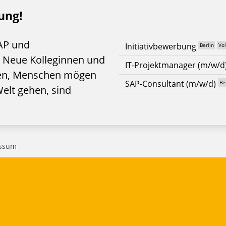
ung!
AP und
Initiativbewerbung
Berlin
Vol
 Neue Kolleginnen und
IT-Projektmanager (m/w/d
nnen, Menschen mögen
SAP-Consultant (m/w/d)
Be
elt gehen, sind
ssum
schutz
-Einstellungen
etter