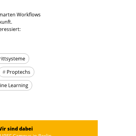
 smarten Workflows
kunft.
ressiert:
rittsysteme
#
Proptechs
ine Learning
ir sind dabei