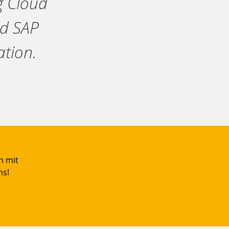
g Cloud
nd SAP
ation.
n mit
ns!