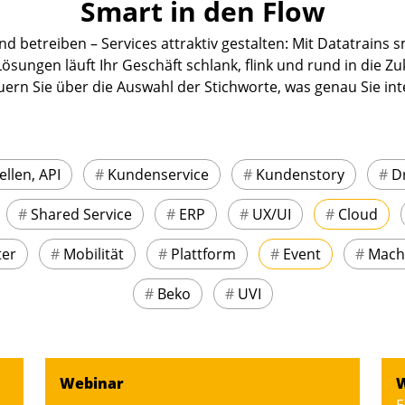
Smart in den Flow
d betreiben – Services attraktiv gestalten: Mit Datatrains
ösungen läuft Ihr Geschäft schlank, flink und rund in die Zu
uern Sie über die Auswahl der Stichworte, was genau Sie inte
ellen, API
#
Kundenservice
#
Kundenstory
#
D
#
Shared Service
#
ERP
#
UX/UI
#
Cloud
ter
#
Mobilität
#
Plattform
#
Event
#
Mach
#
Beko
#
UVI
Webinar
W