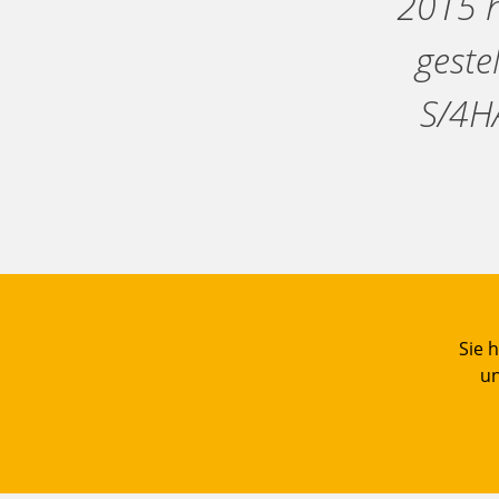
2015 h
geste
S/4HA
Sie 
un