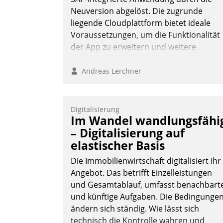
Neuversion abgelöst. Die zugrunde
liegende Cloudplattform bietet ideale
Voraussetzungen, um die Funktionalität
der App zu erweitern und weitere
innovative Apps, auch von Drittanbieter
in SAP zu integrieren.
Andreas Lerchner
Digitalisierung
Im Wandel wandlungsfähi
– Digitalisierung auf
elastischer Basis
Die Immobilienwirtschaft digitalisiert ihr
Angebot. Das betrifft Einzelleistungen
und Gesamtablauf, umfasst benachbart
und künftige Aufgaben. Die Bedingunge
ändern sich ständig. Wie lässt sich
technisch die Kontrolle wahren und