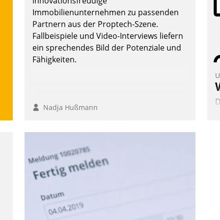
innovationsfreudige
Immobilienunternehmen zu passenden
Partnern aus der Proptech-Szene.
Fallbeispiele und Video-Interviews liefern
ein sprechendes Bild der Potenziale und
Fähigkeiten.
U
D
Nadja Hußmann
2
V
z
D
H
a
W
K
E