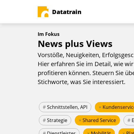
Datatrain
Im Fokus
News plus Views
Vorstöße, Neuigkeiten, Erfolgsgesc
Hier erfahren Sie im Detail, wie wir
profitieren können. Steuern Sie üb
Stichworte, was Sie interessiert.
#
Schnittstellen, API
×
Kundenservic
#
Strategie
×
Shared Service
#
#
Dienstleister
×
Mobilität
×
Pla