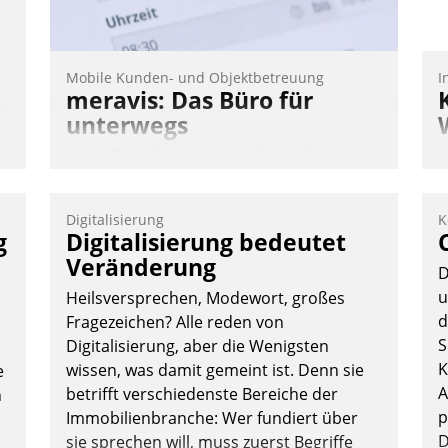
Mobile Kunden- und Objektbetreuung
I
meravis: Das Büro für
n,
unterwegs
Mehr Flexibilität, weniger Zeitaufwand
K
und eine einfache Bedienung - das
T
verspricht das aktuelle Cockpit für mobile
B
Digitalisierung
K
Mitarbeiter von Datatrain. Die meravis
S
g
Digitalisierung bedeutet
Wohnungsbau- und Immobilien GmbH
Veränderung
D
hat sich dabei für den Betrieb der Lösung
u
Heilsversprechen, Modewort, großes
über die SAP Cloud Platform entschieden
d
Fragezeichen? Alle reden von
- als erstes Unternehmen am
S
Digitalisierung, aber die Wenigsten
Wohnungsmarkt.
K
wissen, was damit gemeint ist. Denn sie
e
Andreas Lerchner
A
betrifft verschiedenste Bereiche der
n
p
Immobilienbranche: Wer fundiert über
D
sie sprechen will, muss zuerst Begriffe