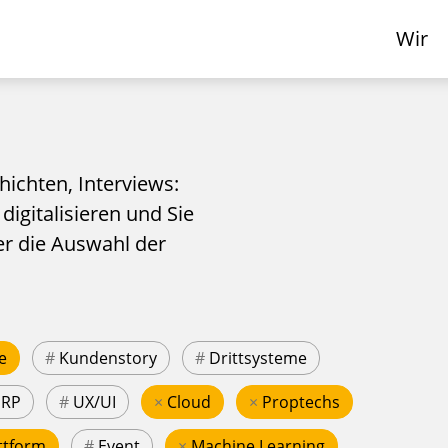
Wir
hichten, Interviews:
 digitalisieren und Sie
er die Auswahl der
e
#
Kundenstory
#
Drittsysteme
ERP
#
UX/UI
×
Cloud
×
Proptechs
ttform
#
Event
×
Machine Learning