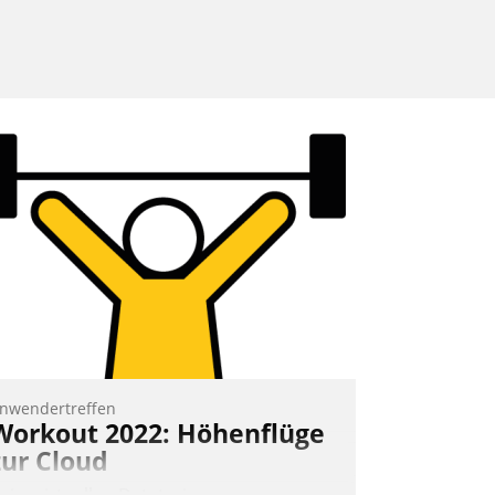
nwendertreffen
Workout 2022: Höhenflüge
zur Cloud
eim virtuellen Datatrain-