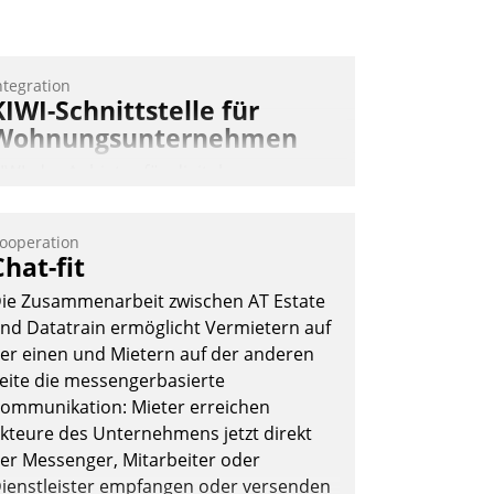
Nadja Hußmann
ntegration
KIWI-Schnittstelle für
Wohnungsunternehmen
IWI, der Anbieter für digitalen
ürzugang, kooperiert mit dem
eratungs- und
ooperation
oftwareentwicklungshaus Datatrain.
Chat-fit
ie Zusammenarbeit zwischen AT Estate
nd Datatrain ermöglicht Vermietern auf
er einen und Mietern auf der anderen
eite die messengerbasierte
ommunikation: Mieter erreichen
Andreas Lerchner
kteure des Unternehmens jetzt direkt
er Messenger, Mitarbeiter oder
ienstleister empfangen oder versenden