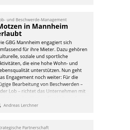
ob- und Beschwerde-Management
Motzen in Mannheim
erlaubt
ie GBG Mannheim engagiert sich
mfassend für ihre Mieter. Dazu gehören
ulturelle, soziale und sportliche
ktivitäten, die eine hohe Wohn- und
ebensqualität unterstützen. Nun geht
as Engagement noch weiter: Für die
ügige Bearbeitung von Beschwerden –
der Lob – richtet das Unternehmen mit
atatrains Applikation fürs Lob- und
eschwerde-Management einen eigenen
Andreas Lerchner
anal ein.
trategische Partnerschaft