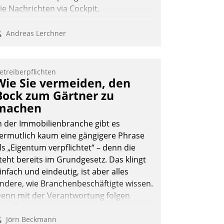
ie Nachrichten via Cockpit.
Andreas Lerchner
etreiberpflichten
Wie Sie vermeiden, den
Bock zum Gärtner zu
machen
n der Immobilienbranche gibt es
ermutlich kaum eine gängigere Phrase
ls „Eigentum verpflichtet“ – denn die
teht bereits im Grundgesetz. Das klingt
infach und eindeutig, ist aber alles
ndere, wie Branchenbeschäftigte wissen.
enn mit der Verantwortung folgen
erpflichtungen.
Jörn Beckmann