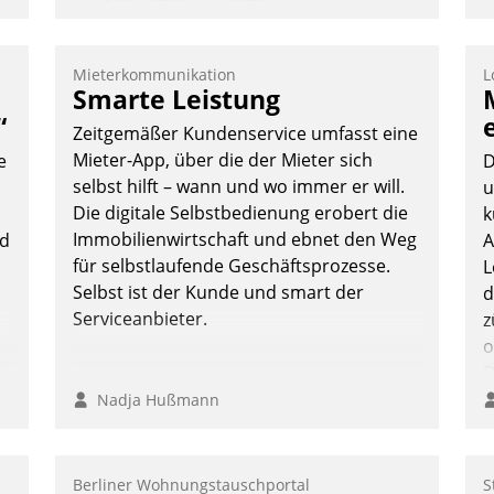
automatisierte
Mieterbefragungen
Mieterkommunikation
L
AktivBo und Datatrain kooperieren –
Smarte Leistung
Immobilienunternehmen profitieren: Die
“
Zeitgemäßer Kundenservice umfasst eine
nahtlose Integration der Lösungen von
Mieter-App, über die der Mieter sich
e
D
AktivBo und Datatrain ermöglicht
selbst hilft – wann und wo immer er will.
u
automatisiert ausgelöste, zielgerichtete
Die digitale Selbstbedienung erobert die
k
Mieterbefragungen – eine starke
Immobilienwirtschaft und ebnet den Weg
nd
A
Grundlage für intelligente, datengestützte
für selbstlaufende Geschäftsprozesse.
L
Entscheidungen.
Selbst ist der Kunde und smart der
d
Serviceanbieter.
z
o
D
B
Nadja Hußmann
K
Berliner Wohnungstauschportal
S