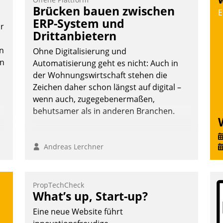
W
Vernetzungsideen fürs Quartier.
Brücken bauen zwischen
E
Dazwischen zeigte Datatrain, was es
ERP-System und
or
Neues zu bieten hat.
Drittanbietern
n
Ohne Digitalisierung und
en
Automatisierung geht es nicht: Auch in
der Wohnungswirtschaft stehen die
Nadja Hußmann
Zeichen daher schon längst auf digital –
wenn auch, zugegebenermaßen,
behutsamer als in anderen Branchen.
Andreas Lerchner
PropTechCheck
What’s up, Start-up?
Eine neue Website führt