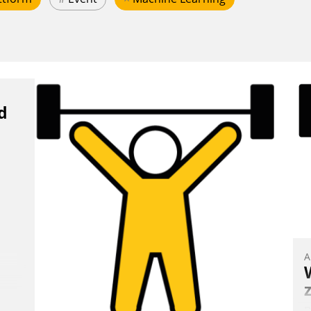
d
A
B