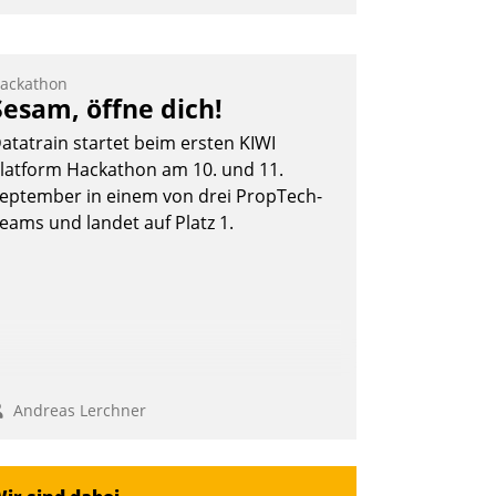
nwendertreffen am 27. April 2022
rhielten die Teilnehmerinnen und
eilnehmer kurzweilige Einblicke in
ackathon
Sesam, öffne dich!
nnovative Cloud-Strategien und -
ösungen mit hohem Zukunftspotenzial.
atatrain startet beim ersten KIWI
latform Hackathon am 10. und 11.
eptember in einem von drei PropTech-
eams und landet auf Platz 1.
Andreas Lerchner
Andreas Lerchner