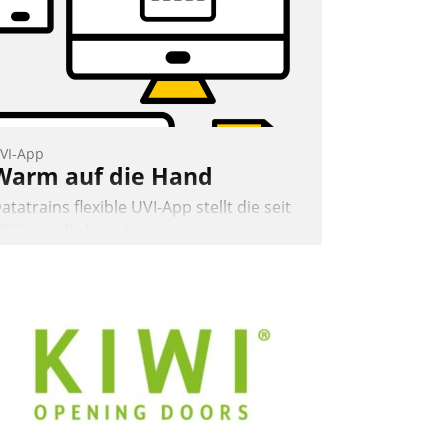
VI-App
Warm auf die Hand
atatrains flexible UVI-App stellt die seit
022 verpflichtende unterjährige
erbrauchsinformation schnell,
uverlässig und leicht bekömmlich bereit:
ie monatlichen Mitteilungen zum
eizungs- und Wasserverbrauch gehen
utomatisiert, vollständig und auf
unsch über mehrere zuvor festgelegte
ommunikationswege bei den
mpfängern ein.