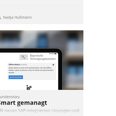
Nadja Hußmann
undenstory
Smart gemanagt
it neuen SAP-integrierten Lösungen und