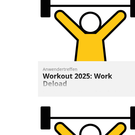
Anwendertreffen
Workout 2025: Work
Deload
In entspannter Atmosphäre findet am 6.
und 7. Mai Datatrains Netzwerk-Event im
Kunden- und Partnerkreis statt. Zentrale
Frage: Wie lassen sich Mammutprojekte
meistern und Workloads wuppen – bei
zunehmend anspruchsvollen Aufgaben