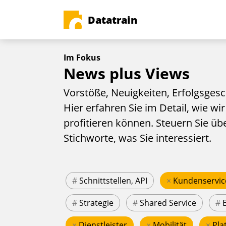
Datatrain
Im Fokus
News plus Views
Vorstöße, Neuigkeiten, Erfolgsgesc
Hier erfahren Sie im Detail, wie wir
profitieren können. Steuern Sie üb
Stichworte, was Sie interessiert.
#
Schnittstellen, API
×
Kundenservic
#
Strategie
#
Shared Service
#
×
Dienstleister
×
Mobilität
×
Pla