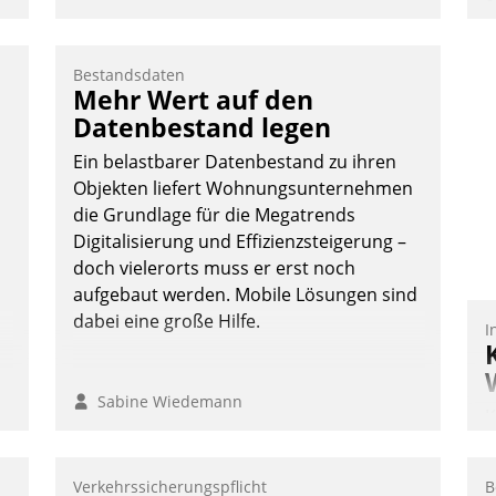
e
I
V
Bestandsdaten
K
Mehr Wert auf den
H
Datenbestand legen
Ein belastbarer Datenbestand zu ihren
Objekten liefert Wohnungsunternehmen
die Grundlage für die Megatrends
Digitalisierung und Effizienzsteigerung –
doch vielerorts muss er erst noch
aufgebaut werden. Mobile Lösungen sind
dabei eine große Hilfe.
I
Sabine Wiedemann
K
T
B
Verkehrssicherungspflicht
B
S