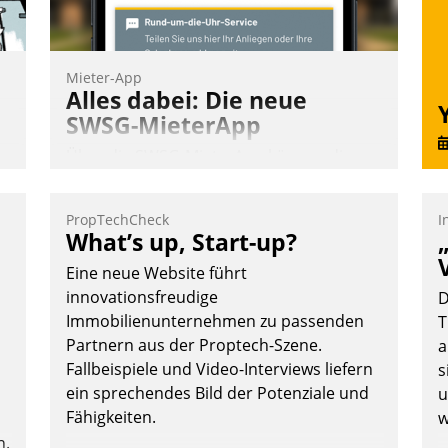
Mieter-App
Alles dabei: Die neue
SWSG-MieterApp
Über die SWSG-MieterApp können die
mehr als 50.000 Mieter mit ihrem
Wohnungsunternehmen kommunizieren,
PropTechCheck
I
t
auf dem Laufenden bleiben, Daten
What’s up, Start-up?
einsehen und ändern oder
Eine neue Website führt
Schadensmeldungen abgeben – rund um
innovationsfreudige
D
-
die Uhr.
Immobilienunternehmen zu passenden
T
Partnern aus der Proptech-Szene.
a
Fallbeispiele und Video-Interviews liefern
s
Andreas Lerchner
ein sprechendes Bild der Potenziale und
u
Fähigkeiten.
w
n.