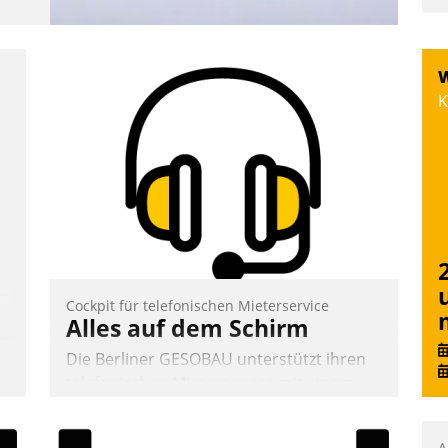
W
K
Cockpit für telefonischen Mieterservice
Alles auf dem Schirm
n,
Die Berliner GESOBAU unterstützt ihren
telefonischen Mieterservice mit einem
digitalen Cockpit, das situationsbezogen
passende Fragen und Schlagworte
A