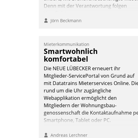
Denn mit der Verantwortung folgen
Verpflichtungen.
Jörn Beckmann
Mieterkommunikation
Smartwohnlich
komfortabel
Die NEUE LÜBECKER erneuert ihr
Mitglieder-ServicePortal von Grund auf
mit Datatrains Mieterservices Online. Di
rund um die Uhr zugängliche
Webapplikation ermöglicht den
Mitgliedern der Wohnungs­bau­
genossenschaft die Kontaktaufnahme p
Smartphone, Tablet oder PC.
Andreas Lerchner