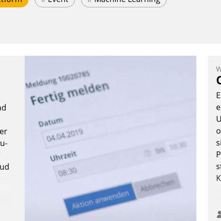
W
E
e
nd
U
o
ter
s
u-
P
r
s
oud
K