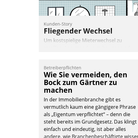
Nadja Hußmann
Kunden-Story
Fliegender Wechsel
Um kostspielige Mieterwechsel zu
straffen, Leerstand vorzubeugen und
Akteure wie Prozesse fließend zu
vernetzen, nutzt die Berliner Gewobag
Betreiberpflichten
seit Jahresbeginn eine Überblick, Einsich
Wie Sie vermeiden, den
und Eingriff bietende Lösung. Zur
Bock zum Gärtner zu
Entwicklung setzte man auf
machen
Cloudtechnologie, bewährte und Startup
Partner sowie erstmals agile
In der Immobilienbranche gibt es
Projektmethoden.
vermutlich kaum eine gängigere Phrase
als „Eigentum verpflichtet“ – denn die
Nadja Hußmann
steht bereits im Grundgesetz. Das klingt
einfach und eindeutig, ist aber alles
andere, wie Branchenbeschäftigte wisse