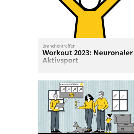
und abnehmendem Nachwuchs?
Nadja Hußmann
Branchentreffen
Workout 2023: Neuronaler
Aktivsport
Erst lieferten die Speaker visionäre
Impulse, dann wurden die Gäste selbst
aktiv und sammelten methodisch
Vernetzungsideen fürs Quartier.
Dazwischen zeigte Datatrain, was es
Neues zu bieten hat.