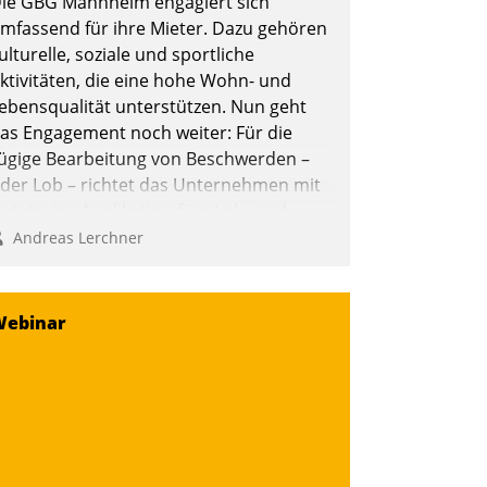
ie GBG Mannheim engagiert sich
mfassend für ihre Mieter. Dazu gehören
ulturelle, soziale und sportliche
ktivitäten, die eine hohe Wohn- und
ebensqualität unterstützen. Nun geht
as Engagement noch weiter: Für die
ügige Bearbeitung von Beschwerden –
der Lob – richtet das Unternehmen mit
atatrains Applikation fürs Lob- und
eschwerde-Management einen eigenen
Andreas Lerchner
anal ein.
Webinar