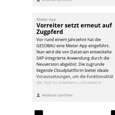
Mieter-App
Vorreiter setzt erneut auf
Zugpferd
Vor rund einem Jahrzehnt hat die
GESOBAU eine Mieter-App eingeführt.
Nun wird die von Datatrain entwickelte
SAP-integrierte Anwendung durch die
Neuversion abgelöst. Die zugrunde
liegende Cloudplattform bietet ideale
Voraussetzungen, um die Funktionalität
der App zu erweitern und weitere
innovative Apps, auch von Drittanbieter
in SAP zu integrieren.
Andreas Lerchner