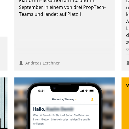
Platform Hackathon am 10. und 11.
D
September in einem von drei PropTech-
u
Teams und landet auf Platz 1.
k
A
Andreas Lerchner
L
d
z
o
D
B
Andreas Lerchner
K