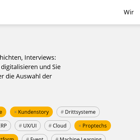
Wir
hichten, Interviews:
 digitalisieren und Sie
er die Auswahl der
e
×
Kundenstory
#
Drittsysteme
ERP
#
UX/UI
#
Cloud
×
Proptechs
ttform
#
Event
#
Machine Learning