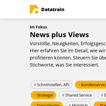
Datatrain
Im Fokus
News plus Views
Vorstöße, Neuigkeiten, Erfolgsgesc
Hier erfahren Sie im Detail, wie wir
profitieren können. Steuern Sie üb
Stichworte, was Sie interessiert.
#
Schnittstellen, API
×
Kundenservic
×
Strategie
#
Shared Service
#
×
Dienstleister
#
Mobilität
×
Pla