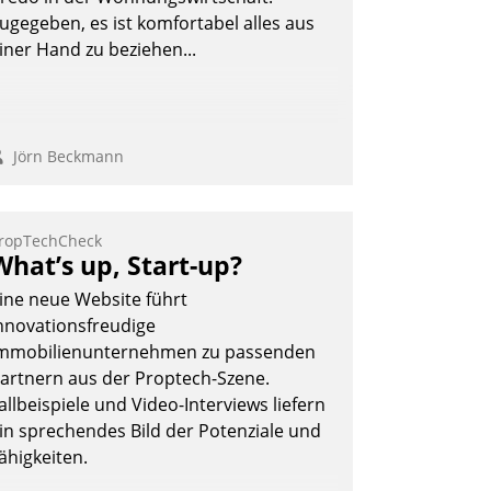
Andreas Lerchner
ugegeben, es ist komfortabel alles aus
iner Hand zu beziehen...
Jörn Beckmann
ropTechCheck
What’s up, Start-up?
ine neue Website führt
nnovationsfreudige
mmobilienunternehmen zu passenden
artnern aus der Proptech-Szene.
allbeispiele und Video-Interviews liefern
in sprechendes Bild der Potenziale und
ähigkeiten.