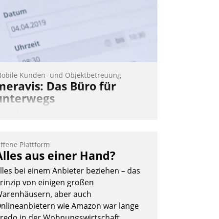
obile Kunden- und Objektbetreuung
meravis: Das Büro für
unterwegs
ehr Flexibilität, weniger Zeitaufwand
nd eine einfache Bedienung - das
erspricht das aktuelle Cockpit für mobile
ffene Plattform
itarbeiter von Datatrain. Die meravis
Alles aus einer Hand?
ohnungsbau- und Immobilien GmbH
lles bei einem Anbieter beziehen – das
at sich dabei für den Betrieb der Lösung
rinzip von einigen großen
ber die SAP Cloud Platform entschieden
arenhäusern, aber auch
 als erstes Unternehmen am
nlineanbietern wie Amazon war lange
ohnungsmarkt.
redo in der Wohnungswirtschaft.