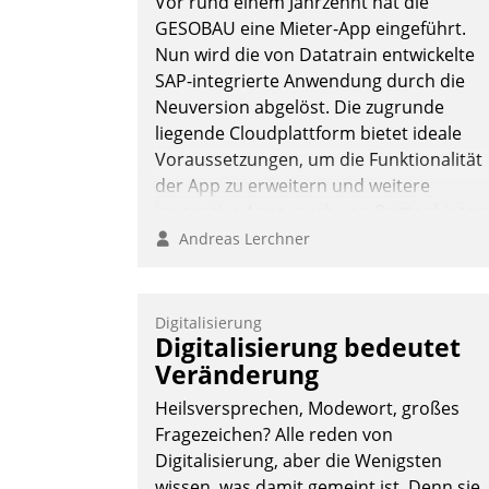
Vor rund einem Jahrzehnt hat die
GESOBAU eine Mieter-App eingeführt.
Nun wird die von Datatrain entwickelte
SAP-integrierte Anwendung durch die
Neuversion abgelöst. Die zugrunde
liegende Cloudplattform bietet ideale
Voraussetzungen, um die Funktionalität
der App zu erweitern und weitere
innovative Apps, auch von Drittanbieter
in SAP zu integrieren.
Andreas Lerchner
Digitalisierung
Digitalisierung bedeutet
Veränderung
Heilsversprechen, Modewort, großes
Fragezeichen? Alle reden von
Digitalisierung, aber die Wenigsten
wissen, was damit gemeint ist. Denn sie