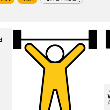
d
B
E