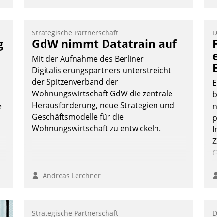
K
Kanal ein.
T
B
Strategische Partnerschaft
D
S
g
GdW nimmt Datatrain auf
Mit der Aufnahme des Berliner
Digitalisierungspartners unterstreicht
der Spitzenverband der
E
Wohnungswirtschaft GdW die zentrale
b
Herausforderung, neue Strategien und
e
n
Geschäftsmodelle für die
n
p
Wohnungswirtschaft zu entwickeln.
I
Z
G
e
b
Andreas Lerchner
Strategische Partnerschaft
D