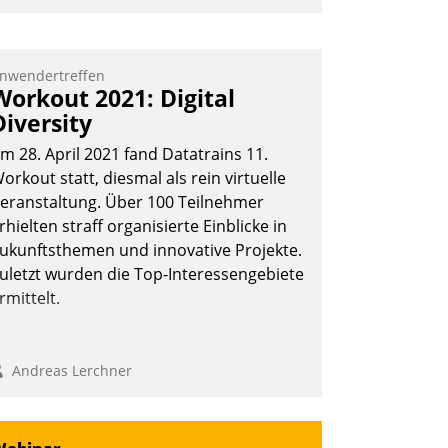
mpulse, dann wurden die Gäste selbst
ktiv und sammelten methodisch
ernetzungsideen fürs Quartier.
nwendertreffen
Workout 2021: Digital
azwischen zeigte Datatrain, was es
Diversity
eues zu bieten hat.
m 28. April 2021 fand Datatrains 11.
orkout statt, diesmal als rein virtuelle
eranstaltung. Über 100 Teilnehmer
Nadja Hußmann
rhielten straff organisierte Einblicke in
ukunftsthemen und innovative Projekte.
uletzt wurden die Top-Interessengebiete
rmittelt.
Andreas Lerchner