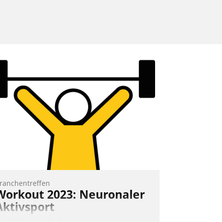
ranchentreffen
Workout 2023: Neuronaler
Aktivsport
rst lieferten die Speaker visionäre