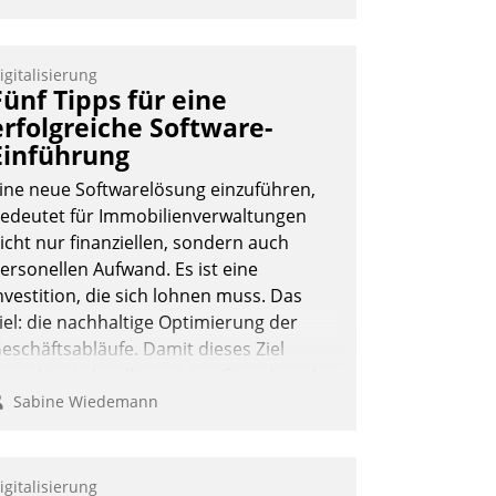
IWI, der Anbieter für digitalen
ürzugang, kooperiert mit dem
eratungs- und
igitalisierung
oftwareentwicklungshaus Datatrain.
Fünf Tipps für eine
erfolgreiche Software-
Einführung
ine neue Softwarelösung einzuführen,
edeutet für Immobilienverwaltungen
icht nur finanziellen, sondern auch
Andreas Lerchner
ersonellen Aufwand. Es ist eine
nvestition, die sich lohnen muss. Das
iel: die nachhaltige Optimierung der
eschäftsabläufe. Damit dieses Ziel
rreicht wird, sollten einige Grundregeln
efolgt werden.
Sabine Wiedemann
igitalisierung