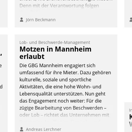
Denn mit der Verantwortung folgen
Verpflichtungen.
Jörn Beckmann
Lob- und Beschwerde-Management
Motzen in Mannheim
“
erlaubt
e
Die GBG Mannheim engagiert sich
umfassend für ihre Mieter. Dazu gehören
kulturelle, soziale und sportliche
nd
Aktivitäten, die eine hohe Wohn- und
Lebensqualität unterstützen. Nun geht
das Engagement noch weiter: Für die
zügige Bearbeitung von Beschwerden –
I
oder Lob – richtet das Unternehmen mit
Datatrains Applikation fürs Lob- und
Beschwerde-Management einen eigenen
Andreas Lerchner