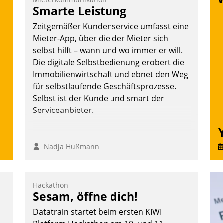
Teilnehmer kurzweilige Einblicke in
Smarte Leistung
innovative Cloud-Strategien und -
Zeitgemäßer Kundenservice umfasst eine
Lösungen mit hohem Zukunftspotenzial.
Mieter-App, über die der Mieter sich
selbst hilft – wann und wo immer er will.
Die digitale Selbstbedienung erobert die
Immobilienwirtschaft und ebnet den Weg
Andreas Lerchner
für selbstlaufende Geschäftsprozesse.
Selbst ist der Kunde und smart der
Serviceanbieter.
Nadja Hußmann
Hackathon
Sesam, öffne dich!
Datatrain startet beim ersten KIWI