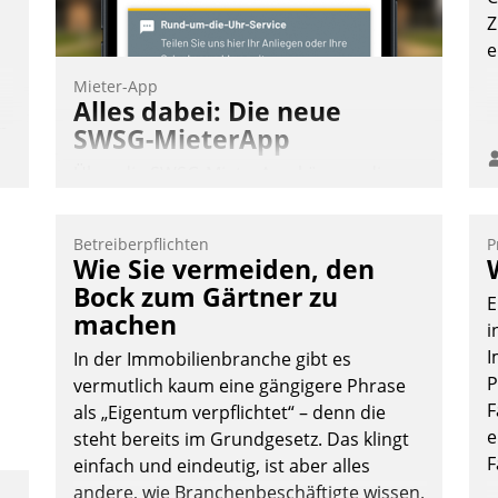
Z
e
Mieter-App
Alles dabei: Die neue
n
SWSG-MieterApp
Über die SWSG-MieterApp können die
mehr als 50.000 Mieter mit ihrem
Wohnungsunternehmen kommunizieren,
Betreiberpflichten
P
auf dem Laufenden bleiben, Daten
Wie Sie vermeiden, den
einsehen und ändern oder
Bock zum Gärtner zu
E
Schadensmeldungen abgeben – rund um
machen
i
die Uhr.
I
In der Immobilienbranche gibt es
P
vermutlich kaum eine gängigere Phrase
F
als „Eigentum verpflichtet“ – denn die
Andreas Lerchner
e
steht bereits im Grundgesetz. Das klingt
F
einfach und eindeutig, ist aber alles
andere, wie Branchenbeschäftigte wissen.