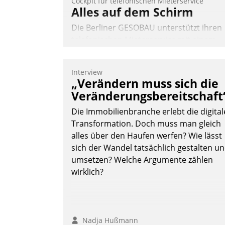
Cockpit für telefonischen Mieterservice
Alles auf dem Schirm
Die Berliner GESOBAU unterstützt ihren
telefonischen Mieterservice mit einem
digitalen Cockpit, das situationsbezogen
passende Fragen und Schlagworte
Interview
auswirft. Eine intuitive Dialogführung
„Verändern muss sich die
ermöglicht dem externen Serviceteam,
Veränderungsbereitschaft
Anrufe von Mietenden zügiger und
Die Immobilienbranche erlebt die digital
effizienter zu bearbeiten.
Transformation. Doch muss man gleich
alles über den Haufen werfen? Wie lässt
sich der Wandel tatsächlich gestalten u
Nadja Hußmann
umsetzen? Welche Argumente zählen
wirklich?
Nadja Hußmann