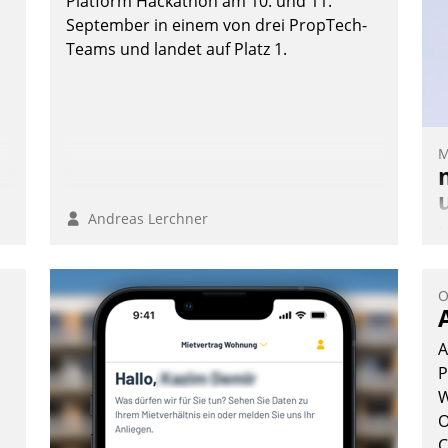
Platform Hackathon am 10. und 11.
September in einem von drei PropTech-
Teams und landet auf Platz 1.
M
n,
Andreas Lerchner
M
u
v
O
M
W
A
h
P
ü
W
-
O
W
C