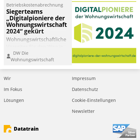
Betriebskostenabrechnung
Siegerteams
„Digitalpioniere der
Wohnungswirtschaft
2024“ gekürt
Wohnungswirtschaftliche
Vorreiter für den Weg in
DW Die
eine digitale Zukunft zu
Wohnungswirtschaft
finden, ist das Ziel des
Awards „Digitalpioniere
der
Wir
Impressum
Wohnungswirtschaft“.
Im Fokus
Datenschutz
Bewerben können sich
dafür ein Team
Lösungen
Cookie-Einstellungen
bestehend aus
Newsletter
Wohnungsunternehmen
und PropTech.
Datatrain