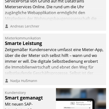
ServicePortal von Grund auf mit Datatrains
Mieterservices Online. Die rund um die Uhr
zugängliche Webapplikation ermöglicht den
Mitgliedern der Wohnungs­bau­genossenschaft die
Kontaktaufnahme per Smartphone, Tablet oder PC.
Andreas Lerchner
Mieterkommunikation
Smarte Leistung
Zeitgemäßer Kundenservice umfasst eine Mieter-App,
über die der Mieter sich selbst hilft – wann und wo
immer er will. Die digitale Selbstbedienung erobert
die Immobilienwirtschaft und ebnet den Weg für
selbstlaufende Geschäftsprozesse. Selbst ist der
Kunde und smart der Serviceanbieter.
Nadja Hußmann
Kundenstory
Smart gemanagt
Mit neuen SAP-