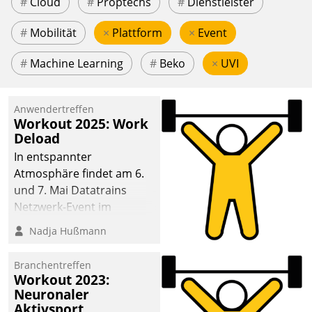
#
Cloud
#
Proptechs
#
Dienstleister
#
Mobilität
×
Plattform
×
Event
#
Machine Learning
#
Beko
×
UVI
Anwendertreffen
Workout 2025: Work
Deload
In entspannter
Atmosphäre findet am 6.
und 7. Mai Datatrains
Netzwerk-Event im
Kunden- und Partnerkreis
Nadja Hußmann
statt. Zentrale Frage: Wie
lassen sich
Branchentreffen
Mammutprojekte
Workout 2023:
meistern und Workloads
Neuronaler
Aktivsport
wuppen – bei zunehmend