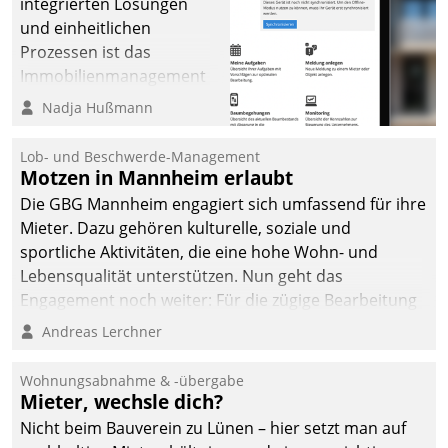
integrierten Lösungen
und einheitlichen
Prozessen ist das
Immobilienmanagement
der Bayerischen
Nadja Hußmann
Versorgungskammer im
Ressort Kapitalanlage für
Lob- und Beschwerde-Management
künftige Aufgaben und
Motzen in Mannheim erlaubt
Herausforderungen
Die GBG Mannheim engagiert sich umfassend für ihre
gerüstet.
Mieter. Dazu gehören kulturelle, soziale und
sportliche Aktivitäten, die eine hohe Wohn- und
Lebensqualität unterstützen. Nun geht das
Engagement noch weiter: Für die zügige Bearbeitung
von Beschwerden – oder Lob – richtet das
Andreas Lerchner
Unternehmen mit Datatrains Applikation fürs Lob-
und Beschwerde-Management einen eigenen Kanal
Wohnungsabnahme & -übergabe
ein.
Mieter, wechsle dich?
Nicht beim Bauverein zu Lünen – hier setzt man auf