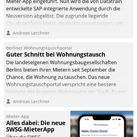
Mieter-App eingeführt. Nun wird die von Datatrain
entwickelte SAP-integrierte Anwendung durch die
Neuversion abgelöst. Die zugrunde liegende
Cloudplattform bietet ideale Voraussetzungen, um
die Funktionalität der App zu erweitern und weitere
Andreas Lerchner
innovative Apps, auch von Drittanbietern, in SAP zu
integrieren.
Berliner Wohnungstauschportal
Guter Schnitt bei Wohnungstausch
Die landeseigenen Wohnungsbaugesellschaften
Berlins bieten ihren Mietern seit September die
Chance, die Wohnung zu tauschen. Das neue
Wohnungstauschportal verspricht eine bessere
Nutzung des knappen Wohnraums der Stadt. Erster
Anwendungsfall für Datatrains Lösung API-Hub mit
Andreas Lerchner
Schnittstellen zu den ERP-Systemen der
Unternehmen.
Mieter-App
Alles dabei: Die neue
SWSG-MieterApp