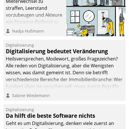
Mieterwechsel zu
straffen, Leerstand
vorzubeugen und Akteure
wie Prozesse fließend zu
vernetzen, nutzt die
Nadja Hußmann
Berliner Gewobag seit
Jahresbeginn eine
Digitalisierung
Überblick, Einsicht und
Digitalisierung bedeutet Veränderung
Eingriff bietende Lösung.
Heilsversprechen, Modewort, großes Fragezeichen?
Zur Entwicklung setzte
Alle reden von Digitalisierung, aber die Wenigsten
man auf
wissen, was damit gemeint ist. Denn sie betrifft
Cloudtechnologie,
verschiedenste Bereiche der Immobilienbranche: Wer
bewährte und Startup-
fundiert über sie sprechen will, muss zuerst Begriffe
Partner sowie erstmals
klären. Ein Aspekt ist die betriebliche Optimierung:
Sabine Wiedemann
agile Projektmethoden.
Moderne Softwarelösungen ermöglichen große
Einsparungen durch optimierte und automatisierte
Digitalisierung
Prozesse. Doch man darf nicht zu viel erwarten: Allein
Da hilft die beste Software nichts
mit der Einführung einer neuen Software ist es nicht
Geht es um Digitalisierung, denken viele zuerst an
getan. Die Digitalisierung erfordert von Unternehmen