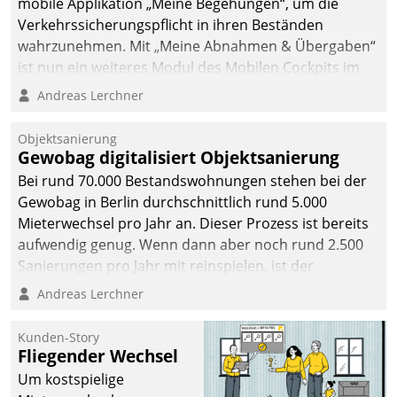
mobile Applikation „Meine Begehungen“, um die
Verkehrssicherungspflicht in ihren Beständen
wahrzunehmen. Mit „Meine Abnahmen & Übergaben“
ist nun ein weiteres Modul des Mobilen Cockpits im
Einsatz.
Andreas Lerchner
Objektsanierung
Gewobag digitalisiert Objektsanierung
Bei rund 70.000 Bestandswohnungen stehen bei der
Gewobag in Berlin durchschnittlich rund 5.000
Mieterwechsel pro Jahr an. Dieser Prozess ist bereits
aufwendig genug. Wenn dann aber noch rund 2.500
Sanierungen pro Jahr mit reinspielen, ist der
Betreuungs- und Organisationsaufwand immens. Im
Andreas Lerchner
Rahmen ihrer Digitalisierungsstrategie hat das
kommunale Wohnungsbauunternehmen daher
Kunden-Story
gemeinsam mit der Berliner Datatrain GmbH den
Fliegender Wechsel
Teilprozess der Objektsanierung digitalisiert.
Um kostspielige