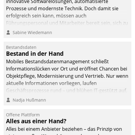
innovative Softwarelösungen, automatisierte
die Bereitschaft, sich zu überprüfen, zu hinterfragen
Prozesse und modernste Technik. Doch damit sie
und zu verändern.
erfolgreich sein kann, müssen auch
Führungspersonal und Mitarbeiter bereit sein, sich zu
verändern und anzupassen, sonst werden sie an ihr
Sabine Wiedemann
scheitern.
Bestandsdaten
Bestand in der Hand
Mobiles Bestandsdatenmanagement schließt
Informationslücken vor Ort und eröffnet Chancen bei
Objektpflege, Modernisierung und Vertrieb. Nur wenn
aktuelle Informationen vorliegen, laufen
Geschäftsprozesse rund – und blühen IT-gestützt auf.
Nadja Hußmann
Offene Plattform
Alles aus einer Hand?
Alles bei einem Anbieter beziehen – das Prinzip von