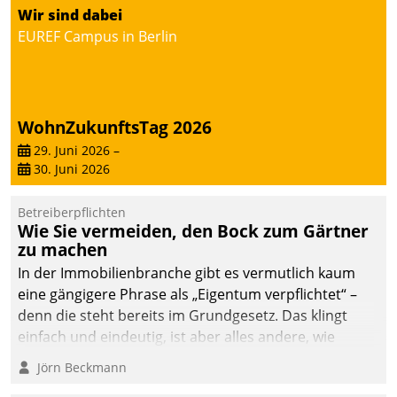
von AktivBo und
Wir sind dabei
Datatrain ermöglicht
EUREF Campus in Berlin
automatisiert ausgelöste,
zielgerichtete
Mieterbefragungen – eine
starke Grundlage für
WohnZukunftsTag 2026
intelligente,
datengestützte
29. Juni 2026
–
30. Juni 2026
Entscheidungen.
Betreiberpflichten
Wie Sie vermeiden, den Bock zum Gärtner
zu machen
In der Immobilienbranche gibt es vermutlich kaum
eine gängigere Phrase als „Eigentum verpflichtet“ –
denn die steht bereits im Grundgesetz. Das klingt
einfach und eindeutig, ist aber alles andere, wie
Branchenbeschäftigte wissen. Denn mit der
Jörn Beckmann
Verantwortung folgen Verpflichtungen.