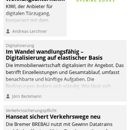
sich dabei für den Betrieb
KIWI, der Anbieter für
der Lösung über die SAP
digitalen Türzugang,
Cloud Platform
kooperiert mit dem
entschieden - als erstes
Beratungs- und
Andreas Lerchner
Unternehmen am
Softwareentwicklungshaus
Wohnungsmarkt.
Datatrain.
Digitalisierung
Im Wandel wandlungsfähig –
Digitalisierung auf elastischer Basis
Die Immobilienwirtschaft digitalisiert ihr Angebot. Das
betrifft Einzelleistungen und Gesamtablauf, umfasst
benachbarte und künftige Aufgaben. Die
Bedingungen ändern sich ständig. Wie lässt sich
technisch die Kontrolle wahren und zugleich Freiraum
Jörn Beckmann
fürs Wachsen öffnen?
Verkehrssicherungspflicht
Hanseat sichert Verkehrswege neu
Die Bremer BREBAU nutzt mit Gewinn Datatrains