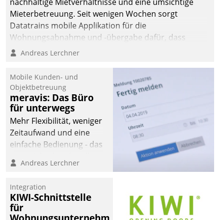
nachhaltige Mietverhältnisse und eine umsichtige
Mieterbetreuung. Seit wenigen Wochen sorgt
Datatrains mobile Applikation für die
Wohnungsabnahme und -übergabe dafür, dass
Mieter wohlgeordnet kommen und, so es sein muss,
Andreas Lerchner
gehen können.
Mobile Kunden- und
Objektbetreuung
meravis: Das Büro
für unterwegs
Mehr Flexibilität, weniger
Zeitaufwand und eine
einfache Bedienung - das
verspricht das aktuelle
Andreas Lerchner
Cockpit für mobile
Mitarbeiter von
Integration
Datatrain. Die meravis
KIWI-Schnittstelle
Wohnungsbau- und
für
Immobilien GmbH hat
Wohnungsunternehmen