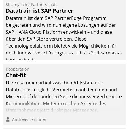
befolgt werden.
Strategische Partnerschaft
Datatrain ist SAP Partner
Datatrain ist dem SAP PartnerEdge Programm
beigetreten und wird nun eigene Lösungen auf der
SAP HANA Cloud Platform entwickeln – und diese
über den SAP Store vertreiben. Diese
Technologieplattform bietet viele Möglichkeiten für
noch innovativere Lösungen – auch als Software-as-a-
Service (SaaS).
Kooperation
Chat-fit
Die Zusammenarbeit zwischen AT Estate und
Datatrain ermöglicht Vermietern auf der einen und
Mietern auf der anderen Seite die messengerbasierte
Kommunikation: Mieter erreichen Akteure des
Unternehmens jetzt direkt per Messenger,
Mitarbeiter oder Dienstleister empfangen oder
Andreas Lerchner
versenden die Nachrichten via Cockpit.