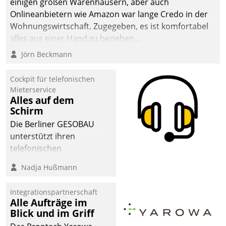
einigen großen Warenhäusern, aber auch
Onlineanbietern wie Amazon war lange Credo in der
Wohnungswirtschaft. Zugegeben, es ist komfortabel
alles aus einer Hand zu beziehen...
Jörn Beckmann
Cockpit für telefonischen
Mieterservice
Alles auf dem
Schirm
Die Berliner GESOBAU
unterstützt ihren
telefonischen
Mieterservice mit einem
Nadja Hußmann
digitalen Cockpit, das
situationsbezogen
Integrationspartnerschaft
passende Fragen und
Alle Aufträge im
Schlagworte auswirft.
Blick und im Griff
Eine intuitive