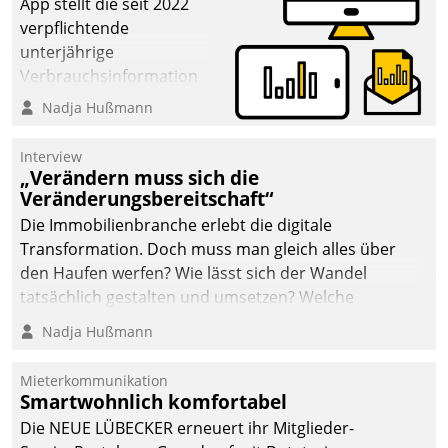
App stellt die seit 2022
verpflichtende
unterjährige
Verbrauchsinformation
schnell, zuverlässig und
Nadja Hußmann
leicht bekömmlich bereit:
Die monatlichen
Interview
Mitteilungen zum
„Verändern muss sich die
Veränderungsbereitschaft“
Heizungs- und
Wasserverbrauch gehen
Die Immobilienbranche erlebt die digitale
automatisiert, vollständig
Transformation. Doch muss man gleich alles über
und auf Wunsch über
den Haufen werfen? Wie lässt sich der Wandel
mehrere zuvor
tatsächlich gestalten und umsetzen? Welche
festgelegte
Argumente zählen wirklich?
Nadja Hußmann
Kommunikationswege bei
den Empfängern ein.
Mieterkommunikation
Smartwohnlich komfortabel
Die NEUE LÜBECKER erneuert ihr Mitglieder-