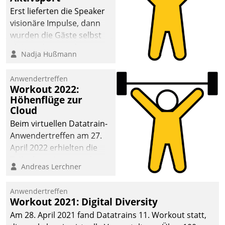
anspruchsvollen
Erst lieferten die Speaker
Aufgaben und
visionäre Impulse, dann
abnehmendem
wurden die Gäste selbst
Nachwuchs?
aktiv und sammelten
Nadja Hußmann
methodisch
Vernetzungsideen fürs
Anwendertreffen
Quartier. Dazwischen
Workout 2022:
zeigte Datatrain, was es
Höhenflüge zur
Neues zu bieten hat.
Cloud
Beim virtuellen Datatrain-
Anwendertreffen am 27.
April 2022 erhielten die
Teilnehmerinnen und
Andreas Lerchner
Teilnehmer kurzweilige
Einblicke in innovative
Anwendertreffen
Cloud-Strategien und -
Workout 2021: Digital Diversity
Lösungen mit hohem
Am 28. April 2021 fand Datatrains 11. Workout statt,
Zukunftspotenzial.