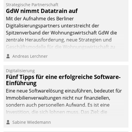
Strategische Partnerschaft
GdW nimmt Datatrain auf
Mit der Aufnahme des Berliner
Digitalisierungspartners unterstreicht der
Spitzenverband der Wohnungswirtschaft GdW die
zentrale Herausforderung, neue Strategien und
Geschäftsmodelle für die Wohnungswirtschaft zu
entwickeln.
Andreas Lerchner
Digitalisierung
Fünf Tipps für eine erfolgreiche Software-
Einführung
Eine neue Softwarelösung einzuführen, bedeutet für
Immobilienverwaltungen nicht nur finanziellen,
sondern auch personellen Aufwand. Es ist eine
Investition, die sich lohnen muss. Das Ziel: die
nachhaltige Optimierung der Geschäftsabläufe. Damit
Sabine Wiedemann
dieses Ziel erreicht wird, sollten einige Grundregeln