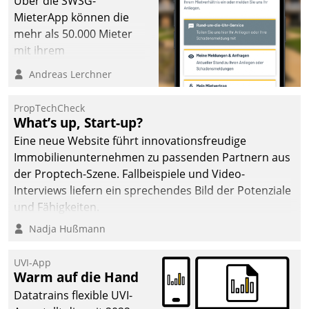
Über die SWSG-
MieterApp können die
mehr als 50.000 Mieter
mit ihrem
Wohnungsunternehmen
Andreas Lerchner
kommunizieren, auf dem
Laufenden bleiben, Daten
PropTechCheck
einsehen und ändern
What’s up, Start-up?
oder
Eine neue Website führt innovationsfreudige
Schadensmeldungen
Immobilienunternehmen zu passenden Partnern aus
abgeben – rund um die
der Proptech-Szene. Fallbeispiele und Video-
Uhr.
Interviews liefern ein sprechendes Bild der Potenziale
und Fähigkeiten.
Nadja Hußmann
UVI-App
Warm auf die Hand
Datatrains flexible UVI-