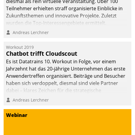
diesmal als rein virtuelle Veranstaltung. Über 100
Teilnehmer erhielten straff organisierte Einblicke in
Zukunftsthemen und innovative Projekte. Zuletzt
wurden die Top-Interessengebiete ermittelt.
Andreas Lerchner
Workout 2019
Chatbot trifft Cloudscout
Es ist Datatrains 10. Workout in Folge, vor einem
Jahrzehnt hat das 20-jährige Unternehmen das erste
Anwendertreffen organisiert. Beiträge und Besucher
haben sich verdoppelt, diesmal sind viele Partner
dabei – klares Zeichen für die strategische
Fokussierung auf den Kunden.
Andreas Lerchner
Webinar