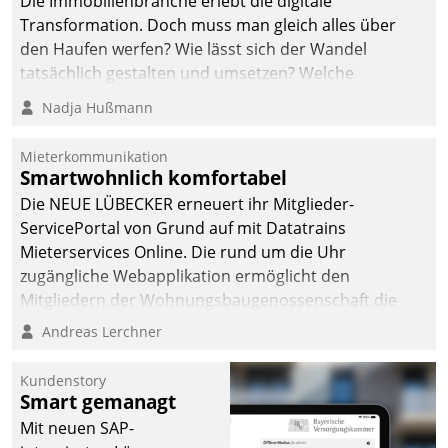
Die Immobilienbranche erlebt die digitale
automatisiert, vollständig
Transformation. Doch muss man gleich alles über
und auf Wunsch über
den Haufen werfen? Wie lässt sich der Wandel
mehrere zuvor
tatsächlich gestalten und umsetzen? Welche
festgelegte
Argumente zählen wirklich?
Nadja Hußmann
Kommunikationswege bei
den Empfängern ein.
Mieterkommunikation
Smartwohnlich komfortabel
Die NEUE LÜBECKER erneuert ihr Mitglieder-
ServicePortal von Grund auf mit Datatrains
Mieterservices Online. Die rund um die Uhr
zugängliche Webapplikation ermöglicht den
Mitgliedern der Wohnungs­bau­genossenschaft die
Kontaktaufnahme per Smartphone, Tablet oder PC.
Andreas Lerchner
Kundenstory
Smart gemanagt
Mit neuen SAP-