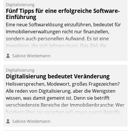
Digitalisierung
Fünf Tipps für eine erfolgreiche Software-
Einführung
Eine neue Softwarelösung einzuführen, bedeutet für
Immobilienverwaltungen nicht nur finanziellen,
sondern auch personellen Aufwand. Es ist eine
Investition, die sich lohnen muss. Das Ziel: die
nachhaltige Optimierung der Geschäftsabläufe. Damit
Sabine Wiedemann
dieses Ziel erreicht wird, sollten einige Grundregeln
befolgt werden.
Digitalisierung
Digitalisierung bedeutet Veränderung
Heilsversprechen, Modewort, großes Fragezeichen?
Alle reden von Digitalisierung, aber die Wenigsten
wissen, was damit gemeint ist. Denn sie betrifft
verschiedenste Bereiche der Immobilienbranche: Wer
fundiert über sie sprechen will, muss zuerst Begriffe
klären. Ein Aspekt ist die betriebliche Optimierung:
Sabine Wiedemann
Moderne Softwarelösungen ermöglichen große