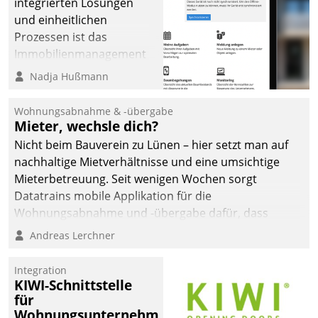
integrierten Lösungen
und einheitlichen
Prozessen ist das
Immobilienmanagement
der Bayerischen
Nadja Hußmann
Versorgungskammer im
Ressort Kapitalanlage für
Wohnungsabnahme & -übergabe
künftige Aufgaben und
Mieter, wechsle dich?
Herausforderungen
Nicht beim Bauverein zu Lünen – hier setzt man auf
gerüstet.
nachhaltige Mietverhältnisse und eine umsichtige
Mieterbetreuung. Seit wenigen Wochen sorgt
Datatrains mobile Applikation für die
Wohnungsabnahme und -übergabe dafür, dass
Mieter wohlgeordnet kommen und, so es sein muss,
Andreas Lerchner
gehen können.
Integration
KIWI-Schnittstelle
für
Wohnungsunternehmen