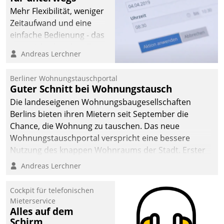
Mehr Flexibilität, weniger
Zeitaufwand und eine
einfache Bedienung - das
verspricht das aktuelle
Andreas Lerchner
Cockpit für mobile
Mitarbeiter von
Berliner Wohnungstauschportal
Datatrain. Die meravis
Guter Schnitt bei Wohnungstausch
Wohnungsbau- und
Die landeseigenen Wohnungsbaugesellschaften
Immobilien GmbH hat
Berlins bieten ihren Mietern seit September die
sich dabei für den Betrieb
Chance, die Wohnung zu tauschen. Das neue
der Lösung über die SAP
Wohnungstauschportal verspricht eine bessere
Cloud Platform
Nutzung des knappen Wohnraums der Stadt. Erster
entschieden - als erstes
Anwendungsfall für Datatrains Lösung API-Hub mit
Andreas Lerchner
Unternehmen am
Schnittstellen zu den ERP-Systemen der
Wohnungsmarkt.
Unternehmen.
Cockpit für telefonischen
Mieterservice
Alles auf dem
Schirm