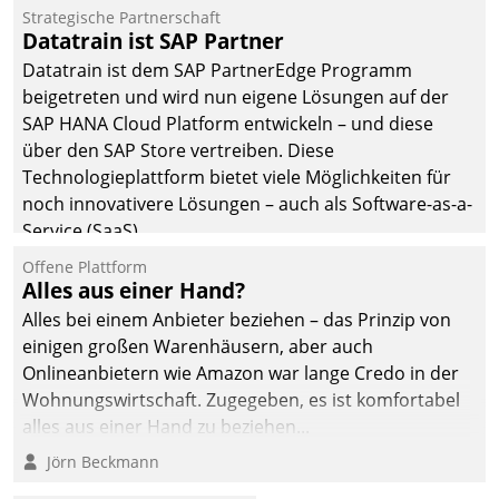
Einsparungen durch optimierte und automatisierte
Strategische Partnerschaft
Prozesse. Doch man darf nicht zu viel erwarten: Allein
Datatrain ist SAP Partner
mit der Einführung einer neuen Software ist es nicht
Datatrain ist dem SAP PartnerEdge Programm
getan. Die Digitalisierung erfordert von Unternehmen
beigetreten und wird nun eigene Lösungen auf der
die Bereitschaft, sich zu überprüfen, zu hinterfragen
SAP HANA Cloud Platform entwickeln – und diese
und zu verändern.
über den SAP Store vertreiben. Diese
Technologieplattform bietet viele Möglichkeiten für
noch innovativere Lösungen – auch als Software-as-a-
Service (SaaS).
Offene Plattform
Alles aus einer Hand?
Alles bei einem Anbieter beziehen – das Prinzip von
einigen großen Warenhäusern, aber auch
Onlineanbietern wie Amazon war lange Credo in der
Wohnungswirtschaft. Zugegeben, es ist komfortabel
alles aus einer Hand zu beziehen...
Jörn Beckmann