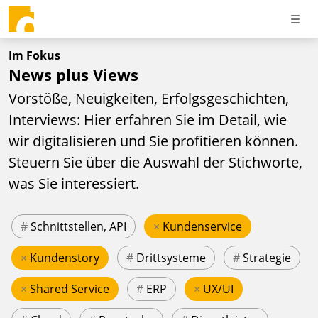
Im Fokus
News plus Views
Vorstöße, Neuigkeiten, Erfolgsgeschichten,
Interviews: Hier erfahren Sie im Detail, wie
wir digitalisieren und Sie profitieren können.
Steuern Sie über die Auswahl der Stichworte,
was Sie interessiert.
#
Schnittstellen, API
×
Kundenservice
×
Kundenstory
#
Drittsysteme
#
Strategie
×
Shared Service
#
ERP
×
UX/UI