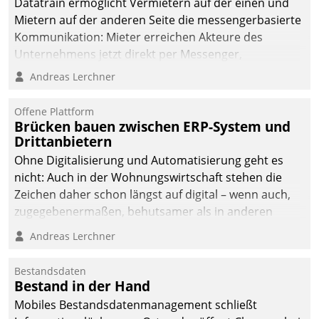
Datatrain ermöglicht Vermietern auf der einen und
Mietern auf der anderen Seite die messengerbasierte
Kommunikation: Mieter erreichen Akteure des
Unternehmens jetzt direkt per Messenger,
Mitarbeiter oder Dienstleister empfangen oder
Andreas Lerchner
versenden die Nachrichten via Cockpit.
Offene Plattform
Brücken bauen zwischen ERP-System und
Drittanbietern
Ohne Digitalisierung und Automatisierung geht es
nicht: Auch in der Wohnungswirtschaft stehen die
Zeichen daher schon längst auf digital – wenn auch,
zugegebenermaßen, behutsamer als in anderen
Branchen.
Andreas Lerchner
Bestandsdaten
Bestand in der Hand
Mobiles Bestandsdatenmanagement schließt