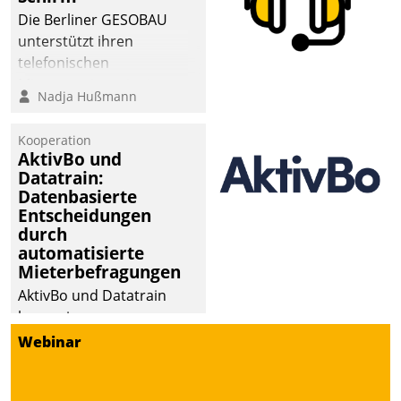
Die Berliner GESOBAU
unterstützt ihren
telefonischen
Mieterservice mit einem
Nadja Hußmann
digitalen Cockpit, das
situationsbezogen
Kooperation
passende Fragen und
AktivBo und
Schlagworte auswirft.
Datatrain:
Eine intuitive
Datenbasierte
Entscheidungen
Dialogführung ermöglicht
durch
dem externen
automatisierte
Serviceteam, Anrufe von
Mieterbefragungen
Mietenden zügiger und
AktivBo und Datatrain
effizienter zu bearbeiten.
kooperieren –
Immobilienunternehmen
Webinar
profitieren: Die nahtlose
Integration der Lösungen