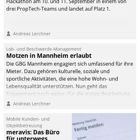
Hackathon am 10. und 11. September in einem von
drei PropTech-Teams und landet auf Platz 1.
Andreas Lerchner
Lob- und Beschwerde-Management
Motzen in Mannheim erlaubt
Die GBG Mannheim engagiert sich umfassend für ihre
Mieter. Dazu gehören kulturelle, soziale und
sportliche Aktivitäten, die eine hohe Wohn- und
Lebensqualität unterstützen. Nun geht das
Engagement noch weiter: Für die zügige Bearbeitung
von Beschwerden – oder Lob – richtet das
Andreas Lerchner
Unternehmen mit Datatrains Applikation fürs Lob-
und Beschwerde-Management einen eigenen Kanal
Mobile Kunden- und
ein.
Objektbetreuung
meravis: Das Büro
für unterwegs