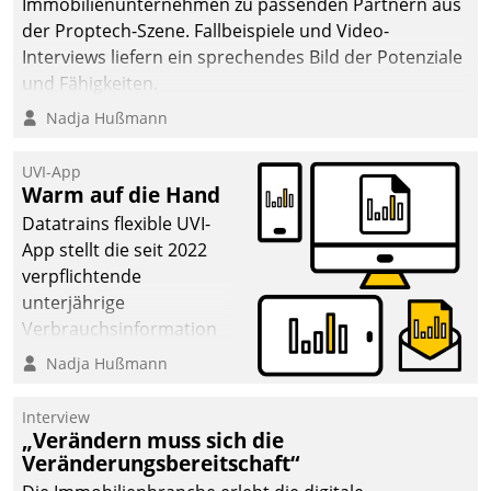
Immobilienunternehmen zu passenden Partnern aus
der Proptech-Szene. Fallbeispiele und Video-
Interviews liefern ein sprechendes Bild der Potenziale
und Fähigkeiten.
Nadja Hußmann
UVI-App
Warm auf die Hand
Datatrains flexible UVI-
App stellt die seit 2022
verpflichtende
unterjährige
Verbrauchsinformation
schnell, zuverlässig und
Nadja Hußmann
leicht bekömmlich bereit:
Die monatlichen
Interview
Mitteilungen zum
„Verändern muss sich die
Veränderungsbereitschaft“
Heizungs- und
Wasserverbrauch gehen