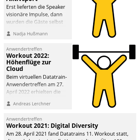
anspruchsvollen
Erst lieferten die Speaker
Aufgaben und
visionäre Impulse, dann
abnehmendem
wurden die Gäste selbst
Nachwuchs?
aktiv und sammelten
Nadja Hußmann
methodisch
Vernetzungsideen fürs
Anwendertreffen
Quartier. Dazwischen
Workout 2022:
zeigte Datatrain, was es
Höhenflüge zur
Neues zu bieten hat.
Cloud
Beim virtuellen Datatrain-
Anwendertreffen am 27.
April 2022 erhielten die
Teilnehmerinnen und
Andreas Lerchner
Teilnehmer kurzweilige
Einblicke in innovative
Anwendertreffen
Cloud-Strategien und -
Workout 2021: Digital Diversity
Lösungen mit hohem
Am 28. April 2021 fand Datatrains 11. Workout statt,
Zukunftspotenzial.