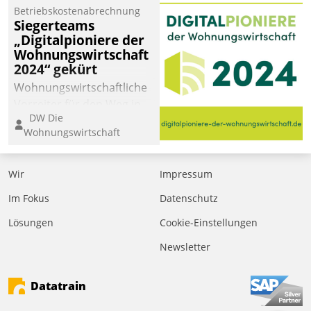
Betriebskostenabrechnung
Siegerteams
„Digitalpioniere der
Wohnungswirtschaft
2024“ gekürt
Wohnungswirtschaftliche
Vorreiter für den Weg in
DW Die
eine digitale Zukunft zu
Wohnungswirtschaft
finden, ist das Ziel des
Awards „Digitalpioniere
der
Wir
Impressum
Wohnungswirtschaft“.
Im Fokus
Datenschutz
Bewerben können sich
dafür ein Team
Lösungen
Cookie-Einstellungen
bestehend aus
Newsletter
Wohnungsunternehmen
und PropTech.
Datatrain