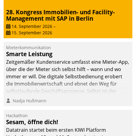
abgeben – rund um die
28. Kongress Immobilien- und Facility-
Uhr.
Management mit SAP in Berlin
14. September 2026
–
15. September 2026
Mieterkommunikation
Smarte Leistung
Zeitgemäßer Kundenservice umfasst eine Mieter-App,
über die der Mieter sich selbst hilft – wann und wo
immer er will. Die digitale Selbstbedienung erobert
die Immobilienwirtschaft und ebnet den Weg für
selbstlaufende Geschäftsprozesse. Selbst ist der
Kunde und smart der Serviceanbieter.
Nadja Hußmann
Hackathon
Sesam, öffne dich!
Datatrain startet beim ersten KIWI Platform