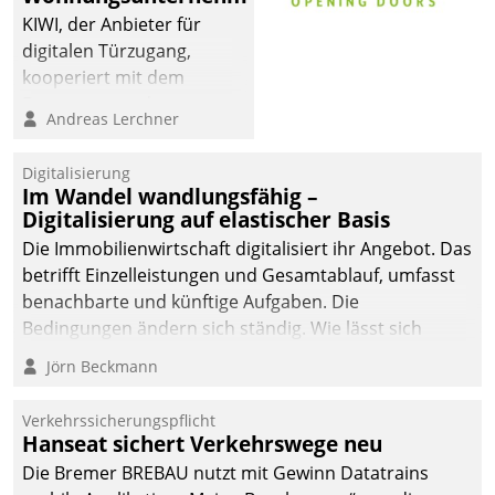
KIWI, der Anbieter für
digitalen Türzugang,
kooperiert mit dem
Beratungs- und
Andreas Lerchner
Softwareentwicklungshaus
Datatrain.
Digitalisierung
Im Wandel wandlungsfähig –
Digitalisierung auf elastischer Basis
Die Immobilienwirtschaft digitalisiert ihr Angebot. Das
betrifft Einzelleistungen und Gesamtablauf, umfasst
benachbarte und künftige Aufgaben. Die
Bedingungen ändern sich ständig. Wie lässt sich
technisch die Kontrolle wahren und zugleich Freiraum
Jörn Beckmann
fürs Wachsen öffnen?
Verkehrssicherungspflicht
Hanseat sichert Verkehrswege neu
Die Bremer BREBAU nutzt mit Gewinn Datatrains