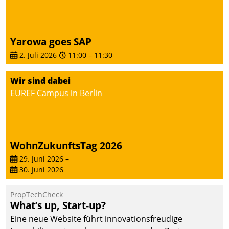
von AktivBo und
Datatrain ermöglicht
automatisiert ausgelöste,
zielgerichtete
Yarowa goes SAP
Mieterbefragungen – eine
2. Juli 2026
11:00
–
11:30
starke Grundlage für
intelligente,
Wir sind dabei
datengestützte
EUREF Campus in Berlin
Entscheidungen.
WohnZukunftsTag 2026
29. Juni 2026
–
30. Juni 2026
PropTechCheck
What’s up, Start-up?
Eine neue Website führt innovationsfreudige