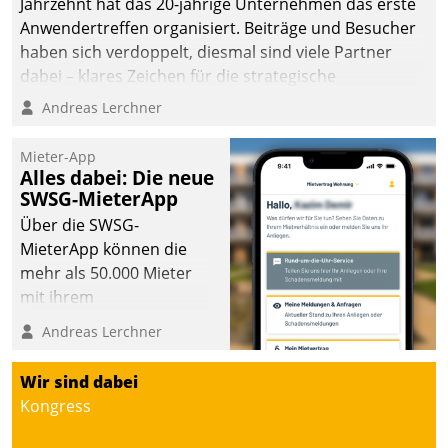
Jahrzehnt hat das 20-jährige Unternehmen das erste
Anwendertreffen organisiert. Beiträge und Besucher
haben sich verdoppelt, diesmal sind viele Partner
dabei – klares Zeichen für die strategische
Fokussierung auf den Kunden.
Andreas Lerchner
Mieter-App
Alles dabei: Die neue
SWSG-MieterApp
Über die SWSG-
MieterApp können die
mehr als 50.000 Mieter
mit ihrem
Wohnungsunternehmen
Andreas Lerchner
kommunizieren, auf dem
Laufenden bleiben, Daten
Wir sind dabei
einsehen und ändern
Kongress
oder
Schadensmeldungen