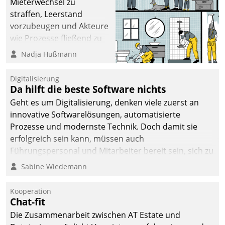
Mieterwechsel zu
straffen, Leerstand
vorzubeugen und Akteure
wie Prozesse fließend zu
vernetzen, nutzt die
Nadja Hußmann
Berliner Gewobag seit
Jahresbeginn eine
Digitalisierung
Überblick, Einsicht und
Da hilft die beste Software nichts
Eingriff bietende Lösung.
Geht es um Digitalisierung, denken viele zuerst an
Zur Entwicklung setzte
innovative Softwarelösungen, automatisierte
man auf
Prozesse und modernste Technik. Doch damit sie
Cloudtechnologie,
erfolgreich sein kann, müssen auch
bewährte und Startup-
Führungspersonal und Mitarbeiter bereit sein, sich zu
Partner sowie erstmals
verändern und anzupassen, sonst werden sie an ihr
Sabine Wiedemann
agile Projektmethoden.
scheitern.
Kooperation
Chat-fit
Die Zusammenarbeit zwischen AT Estate und