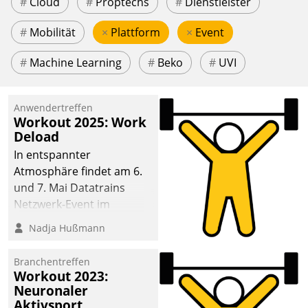
#
Cloud
#
Proptechs
#
Dienstleister
#
Mobilität
×
Plattform
×
Event
#
Machine Learning
#
Beko
#
UVI
Anwendertreffen
Workout 2025: Work
Deload
In entspannter
Atmosphäre findet am 6.
und 7. Mai Datatrains
Netzwerk-Event im
Kunden- und Partnerkreis
Nadja Hußmann
statt. Zentrale Frage: Wie
lassen sich
Branchentreffen
Mammutprojekte
Workout 2023:
meistern und Workloads
Neuronaler
Aktivsport
wuppen – bei zunehmend