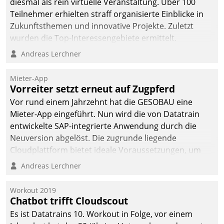
diesmal als rein virtuelle Veranstaltung. Über 100
Teilnehmer erhielten straff organisierte Einblicke in
Zukunftsthemen und innovative Projekte. Zuletzt
wurden die Top-Interessengebiete ermittelt.
Andreas Lerchner
Mieter-App
Vorreiter setzt erneut auf Zugpferd
Vor rund einem Jahrzehnt hat die GESOBAU eine
Mieter-App eingeführt. Nun wird die von Datatrain
entwickelte SAP-integrierte Anwendung durch die
Neuversion abgelöst. Die zugrunde liegende
Cloudplattform bietet ideale Voraussetzungen, um
die Funktionalität der App zu erweitern und weitere
Andreas Lerchner
innovative Apps, auch von Drittanbietern, in SAP zu
integrieren.
Workout 2019
Chatbot trifft Cloudscout
Es ist Datatrains 10. Workout in Folge, vor einem