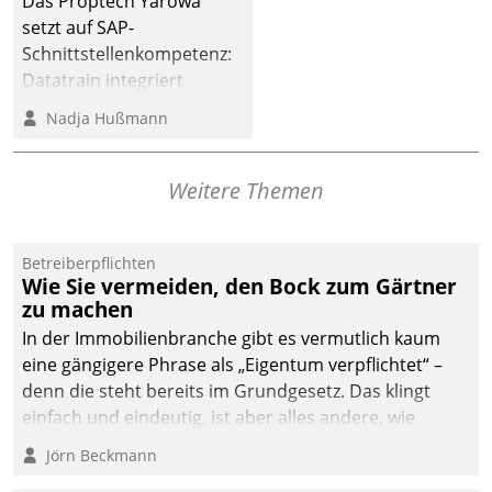
Das Proptech Yarowa
setzt auf SAP-
Schnittstellenkompetenz:
Datatrain integriert
Yarowas Portal zur
Nadja Hußmann
Vergabe und Verwaltung
von Aufträgen der
operativen
Weitere Themen
Instandhaltung in die
SAP-Systemlandschaft
Betreiberpflichten
deutscher
Wie Sie vermeiden, den Bock zum Gärtner
Wohnungsunternehmen
zu machen
– und beschleunigt damit
In der Immobilienbranche gibt es vermutlich kaum
den Weg vom
eine gängigere Phrase als „Eigentum verpflichtet“ –
Mieteranliegen zum
denn die steht bereits im Grundgesetz. Das klingt
Dienstleisterauftrag.
einfach und eindeutig, ist aber alles andere, wie
Branchenbeschäftigte wissen. Denn mit der
Jörn Beckmann
Verantwortung folgen Verpflichtungen.