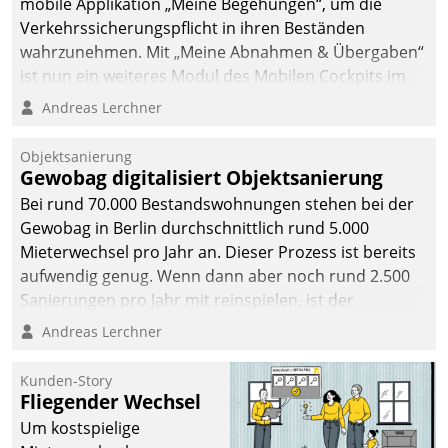
mobile Applikation „Meine Begehungen“, um die
Verkehrssicherungspflicht in ihren Beständen
wahrzunehmen. Mit „Meine Abnahmen & Übergaben“
ist nun ein weiteres Modul des Mobilen Cockpits im
Einsatz.
Andreas Lerchner
Objektsanierung
Gewobag digitalisiert Objektsanierung
Bei rund 70.000 Bestandswohnungen stehen bei der
Gewobag in Berlin durchschnittlich rund 5.000
Mieterwechsel pro Jahr an. Dieser Prozess ist bereits
aufwendig genug. Wenn dann aber noch rund 2.500
Sanierungen pro Jahr mit reinspielen, ist der
Betreuungs- und Organisationsaufwand immens. Im
Andreas Lerchner
Rahmen ihrer Digitalisierungsstrategie hat das
kommunale Wohnungsbauunternehmen daher
Kunden-Story
gemeinsam mit der Berliner Datatrain GmbH den
Fliegender Wechsel
Teilprozess der Objektsanierung digitalisiert.
Um kostspielige